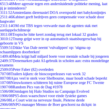
65
13:48
Meer agressie tegen een andersluidende politieke mening, laat
jij je intimideren?
31
11:52
Amsterdams dierenasiel DOA overspoeld met babykonijntjes
25
11:46
Kabinet geeft bedrijven geen compensatie voor schade door
laagwater
23
11:14
OM eist TBS tegen verwarde man die agenten stak met
aardappelschilmesje
30
11:08
Tropische hitte keert zondag terug met lokaal 32 graden
30
10:12
Trump grijpt weer in op automatisch staatsburgerschap bij
geboorte in VS
55
09:51
Dikke Van Dale neemt 'vulvalippen' op: 'stigma op
schaamlippen doorbreken'
14
09:40
Meta krijgt half miljard boete voor mentale schade bij jongeren
24
09:37
Denemarken pakt AI-gebruik in scholen aan: extra mondelinge
examens
25
09:05
Peter Faber (82) overleden
7
07/08
Trailers kijken: de bioscoopreleases van week 32
0
07/08
Ajax veel te sterk voor Shelbourne, maar houdt schade beperkt
1
07/08
Nieuwkomers schitteren bij ruime Europese zege FC Twente
19
07/08
Random Pics van de Dag #1978
15
06/08
Ontslagen bij Halo Studios na Campaign Evolved
19
06/08
PS5-doos waarschuwt voor einde fysieke games
2
06/08
Le Court wint na nerveuze finale, Pieterse derde
29
06/08
NPO-manager Menno de Boer geschorst na dickpic in
groepsapp