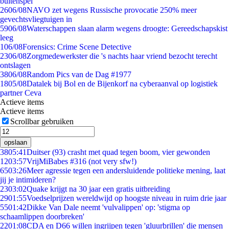
buitenspel
26
06/08
NAVO zet wegens Russische provocatie 250% meer
gevechtsvliegtuigen in
59
06/08
Waterschappen slaan alarm wegens droogte: Gereedschapskist
leeg
1
06/08
Forensics: Crime Scene Detective
23
06/08
Zorgmedewerkster die 's nachts haar vriend bezocht terecht
ontslagen
38
06/08
Random Pics van de Dag #1977
18
05/08
Datalek bij Bol en de Bijenkorf na cyberaanval op logistiek
partner Ceva
Actieve items
Actieve items
Scrollbar gebruiken
opslaan
38
05:41
Duitser (93) crasht met quad tegen boom, vier gewonden
12
03:57
VrijMiBabes #316 (not very sfw!)
65
03:26
Meer agressie tegen een andersluidende politieke mening, laat
jij je intimideren?
23
03:02
Quake krijgt na 30 jaar een gratis uitbreiding
29
01:55
Voedselprijzen wereldwijd op hoogste niveau in ruim drie jaar
55
01:42
Dikke Van Dale neemt 'vulvalippen' op: 'stigma op
schaamlippen doorbreken'
22
01:08
CDA en D66 willen ingrijpen tegen 'gluurbrillen' die mensen