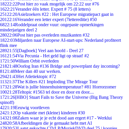
182
22:22
Post hier zo vaak mogelijk om 22:22 uur #76
16
22:21
Verander één letter. Expert # 75 (8 letters)
251
22:20
Asielzoekers #22 : Het Europese migratiepact gaat in
201
22:16
Verander een letter expert (7lettereditie) #50
68
22:14
Roddelpraat onder vuur: ongepaste opmerkingen
minderjarigen deel 2
280
22:06
Post hier pas overleden muzikanten #32
18
22:03
Miljarden naar Europese AI-start-ups: Nederland profiteert
flink mee
289
21:55
[Dagboek] Veel aan hoofd - Deel 27
161
21:54
Via Pecunia - Het geld ligt op straat! #2
17
21:50
William Orbit overleden
218
21:48
Oorlog Iran #136 Bridge and powerplant day incoming?
81
21:48
Meer dan 40 uur werken.
294
21:43
Het Atletiektopic #72
113
21:37
The Killers #21 Imploding The Mirage Tour
173
21:28
Wat is jullie binnenhuistemperatuur? #81 Horrorzomer
100
21:28
Teltopic #1563 tel door en door en door....
17
21:26
[HBO] Stuart Fails to Save the Universe (Big Bang Theory
spinoff)
42
21:19
Eeuwig voortleven
24
21:12
Op vakantie met (kleine) kinderen #30
143
21:08
Zaken waar je je echt dood aan ergert #17 - Werklui
248
20:58
Afbeeldingen die je gemaakt hebt met AI
179
20:53
Laatst gekochte CD/LP/MuziekDVD deel 75 | koopjes