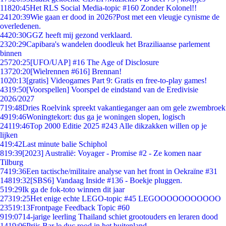
118
20:45
Het RLS Social Media-topic #160 Zonder Kolonel!!
241
20:39
Wie gaan er dood in 2026?Post met een vleugje cynisme de
overledenen.
44
20:30
GGZ heeft mij gezond verklaard.
23
20:29
Capibara's wandelen doodleuk het Braziliaanse parlement
binnen
257
20:25
[UFO/UAP] #16 The Age of Disclosure
137
20:20
[Wielrennen #616] Brennan!
10
20:13
[gratis] Videogames Part 9: Gratis en free-to-play games!
43
19:50
[Voorspellen] Voorspel de eindstand van de Eredivisie
2026/2027
7
19:48
Dries Roelvink spreekt vakantieganger aan om gele zwembroek
49
19:46
Woningtekort: dus ga je woningen slopen, logisch
241
19:46
Top 2000 Editie 2025 #243 Alle dikzakken willen op je
lijken
4
19:42
Last minute balie Schiphol
8
19:39
[2023] Australië: Voyager - Promise #2 - Ze komen naar
Tilburg
74
19:36
Een tactische/militaire analyse van het front in Oekraïne #31
148
19:32
[SBS6] Vandaag Inside #136 - Boekje pluggen.
5
19:29
Ik ga de fok-toto winnen dit jaar
273
19:25
Het enige echte LEGO-topic #45 LEGOOOOOOOOOOO
235
19:13
Frontpage Feedback Topic #60
9
19:07
14-jarige leerling Thailand schiet grootouders en leraren dood
14
19:06
Prijs Bar le duc rood in het buitenland