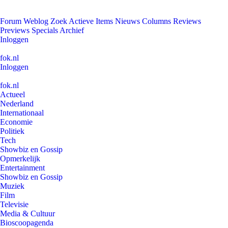
Forum
Weblog
Zoek
Actieve Items
Nieuws
Columns
Reviews
Previews
Specials
Archief
Inloggen
fok.nl
Inloggen
fok.nl
Actueel
Nederland
Internationaal
Economie
Politiek
Tech
Showbiz en Gossip
Opmerkelijk
Entertainment
Showbiz en Gossip
Muziek
Film
Televisie
Media & Cultuur
Bioscoopagenda