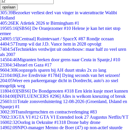
opslaan
3
05:39
Bezoeker verliest deel van vinger in waterattractie Walibi
Holland
4
05:26
EK Atletiek 2026 te Birmingham #1
195
05:16
[SBS6] De Oranjezomer #10 Helene je kan het niet stop
ermee
249
05:15
[Centraal] Ruimtevaart / SpaceX #87 Rondje oceaan
44
04:57
Trump wil dat J.D. Vance hem in 2028 opvolgt
74
04:54
Techniekles verdwijnt uit onderbouw: maar half zo veel uren
als 2007
145
04:46
Migranten breken door grens naar Ceuta in Spanje,l #10
233
04:34
Israel en Gaza #17
96
04:30
Koopzegels sparen bij AH duurt straks 2x zo lang
221
04:06
[Live Eredivisie #1784] Dying seconds van het seizoen!
2
04:05
Weer een parkeergarage dicht in Dordrecht, auto's zo snel
mogelijk weg
118
04:03
[SBS6] De Bondgenoten #318 Een klein kusje moet kunnen
61
04:00
[INFLUENCERS #296] Alles is welkom kneuzing of breuk
256
03:11
Totale zonsverduistering 12-08-2026 (Groenland, IJsland en
Spanje) #1
30
02:39
Transfergeruchten en contractverlenging #83
70
02:33
GTA VI #12 GTA VI Extended look 27 Augustus Netflix/YT
160
02:32
Oorlog in Oekraïne #1318 Drone baby drone
149
02:09
NPO-manager Menno de Boer (47) op non-actief stuurde