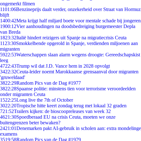
ongemerkt filmen
11
01:06
Benzineprijs daalt verder, onzekerheid over Straat van Hormuz
blijft
14
00:42
Meta krijgt half miljard boete voor mentale schade bij jongeren
19
00:12
Vier aanhoudingen na doodsbedreiging burgemeester Depla
van Breda
18
23:32
Italië hindert reizigers uit Spanje na migratiecrisis Ceuta
11
23:30
Smokkelbende opgerold in Spanje, verdienden miljoenen aan
migranten
59
22:53
Waterschappen slaan alarm wegens droogte: Gereedschapskist
leeg
47
22:43
Trump wil dat J.D. Vance hem in 2028 opvolgt
34
22:32
Ceuta-leider noemt Marokkaanse grensaanval door migranten
'gruweldaad'
38
22:29
Random Pics van de Dag #1977
38
22:28
Spaanse politie: minstens tien voor terrorisme veroordeelden
onder migranten Ceuta
15
22:25
Long live the 7th of October
30
22:20
Tropische hitte keert zondag terug met lokaal 32 graden
7
21:52
Trailers kijken: de bioscoopreleases van week 32
46
21:30
Spoedberaad EU na crisis Ceuta, moeten we onze
buitengrenzen beter bewaken?
24
21:01
Denemarken pakt AI-gebruik in scholen aan: extra mondelinge
examens
35
19:58
Random Pics van de Dag #1979