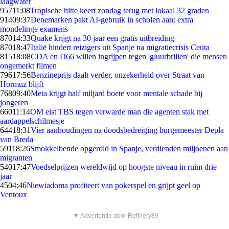
laagwater
957
11:08
Tropische hitte keert zondag terug met lokaal 32 graden
914
09:37
Denemarken pakt AI-gebruik in scholen aan: extra
mondelinge examens
870
14:33
Quake krijgt na 30 jaar een gratis uitbreiding
870
18:47
Italië hindert reizigers uit Spanje na migratiecrisis Ceuta
815
18:08
CDA en D66 willen ingrijpen tegen 'gluurbrillen' die mensen
ongemerkt filmen
796
17:56
Benzineprijs daalt verder, onzekerheid over Straat van
Hormuz blijft
768
09:40
Meta krijgt half miljard boete voor mentale schade bij
jongeren
660
11:14
OM eist TBS tegen verwarde man die agenten stak met
aardappelschilmesje
644
18:31
Vier aanhoudingen na doodsbedreiging burgemeester Depla
van Breda
591
18:26
Smokkelbende opgerold in Spanje, verdienden miljoenen aan
migranten
540
17:47
Voedselprijzen wereldwijd op hoogste niveau in ruim drie
jaar
45
04:46
Niewiadoma profiteert van pokerspel en grijpt geel op
Ventoux
▼ Advertentie door Refinery89