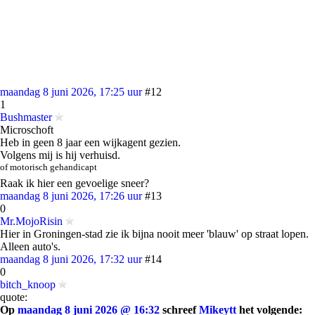
maandag 8 juni 2026, 17:25 uur
#12
1
Bushmaster
Microschoft
Heb in geen 8 jaar een wijkagent gezien.
Volgens mij is hij verhuisd.
of motorisch gehandicapt
Raak ik hier een gevoelige sneer?
maandag 8 juni 2026, 17:26 uur
#13
0
Mr.MojoRisin
Hier in Groningen-stad zie ik bijna nooit meer 'blauw' op straat lopen.
Alleen auto's.
maandag 8 juni 2026, 17:32 uur
#14
0
bitch_knoop
quote:
Op
maandag 8 juni 2026 @ 16:32
schreef
Mikeytt
het volgende: