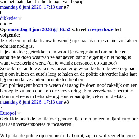
wie het laatst lacht is het traagst van begrip
maandag 8 juni 2026, 17:13 uur
#7
0
dikkeder
quote:
Op
maandag 8 juni 2026 @ 16:52
schreef
creeperhaze
het
volgende:
Je ziet een trend dat blauw te weinig op straat is en je ze niet ziet als er
echt iets nodig is.
Is je auto leeg getrokken dan wordt je weggestuurd om online een
aangifte te doen waarvan ze aangeven dat dit eigenlijk niet nodig is
want verzekering werk. (en te weinig personeel op kantoor)
Zo ook met andere zaken waarvan er gewoon keihard boeven op pad
zijn om huizen en auto's leeg te halen en de politie dit verder links laat
liggen omdat ze andere prioriteiten hebben.
Een politieagent hoort te weten dat aangifte doen noodzakelijk om een
beroep te kunnen doen op de verzekering. Een verzekeraar neemt je
claim niet eens in behandeling zonder aangifte, zeker bij diefstal.
maandag 8 juni 2026, 17:13 uur
#8
3
Europol
Gelukkig heeft de politie wel genoeg tijd om ruim een miljard euro per
jaar aan verkeersboetes te incasseren.
Wil je dat de politie op een misdrijf afkomt, zijn er wat zeer efficiente