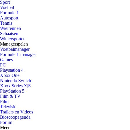
Sport
Voetbal
Formule 1
Autosport
Tennis
Wielrennen
Schaatsen
Wintersporten
Managerspelen
Voetbalmanager
Formule 1-manager
Games
PC
Playstation 4
Xbox One
Nintendo Switch
Xbox Series X|S
PlayStation 5
Film & TV
Film
Televisie
Trailers en Videos
Bioscoopagenda
Forum
Meer