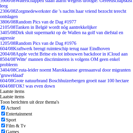
59
06/08
Waterschappen slaan alarm wegens droogte: Gereedschapskist
leeg
23
06/08
Zorgmedewerkster die 's nachts haar vriend bezocht terecht
ontslagen
38
06/08
Random Pics van de Dag #1977
21
05/08
Tanken in België wordt nóg aantrekkelijker
34
05/08
Dirk sluit supermarkt op de Wallen na golf van diefstal en
agressie
12
05/08
Random Pics van de Dag #1976
6
04/08
Kraftwerk brengt ruimteschip terug naar Eindhoven
20
04/08
Apple vecht Britse eis tot inbouwen backdoor in iCloud aan
85
04/08
'Witte' mannen discrimineren is volgens OM geen enkel
probleem
34
04/08
Ceuta-leider noemt Marokkaanse grensaanval door migranten
'gruweldaad'
6
04/08
Grote natuurbrand Boschhuizerbergen groeit naar 100 hectare
6
04/08
FOK! was even down
Laatste items
Laatste items
Toon berichten uit deze thema's
Actueel
Entertainment
Sport
Film & Tv
Games