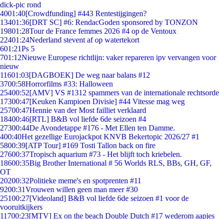
dick-pic rond
40
01:40
[Crowdfunding] #443 Rentestijgingen?
134
01:36
[DRT SC] #6: RendacGoden sponsored by TONZON
198
01:28
Tour de France femmes 2026 #4 op de Ventoux
224
01:24
Nederland stevent af op watertekort
6
01:21
Ps 5
7
01:12
Nieuwe Europese richtlijn: vaker repareren ipv vervangen voor
nieuw
116
01:03
[DAGBOEK] De weg naar balans #12
37
00:58
Horrorfilms #33: Halloween
254
00:52
[AMV] VS #1312 spammers van de internationale rechtsorde
173
00:47
[Keuken Kampioen Divisie] #44 Vitesse mag weg
257
00:47
Hennie van der Most failliet verklaard
184
00:46
[RTL] B&B vol liefde 6de seizoen #4
273
00:44
De Avondetappe #176 - Met Ellen ten Damme.
4
00:40
Het gezellige Eurojackpot KNVB Bekertopic 2026/27 #1
58
00:39
[ATP Tour] #169 Tosti Tallon back on fire
276
00:37
Tropisch aquarium #73 - Het blijft toch kriebelen.
186
00:35
Big Brother International # 56 Worlds RLS, BBs, GH, GF,
OT
202
00:32
Politieke meme's en spotprenten #11
92
00:31
Vrouwen willen geen man meer #30
251
00:27
[Videoland] B&B vol liefde 6de seizoen #1 voor de
vooruitkijkers
117
00:23
[MTV] Ex on the beach Double Dutch #17 wederom aapjes