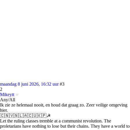
maandag 8 juni 2026, 16:32 uur
#3
2
Mikeytt
Any/All
Ik zie ze helemaal nooit, en houd dat graag zo. Zeer veilige omgeving
hier.
🇨🇳🇻🇳🇱🇦🇨🇺🇰🇵☭
Let the ruling classes tremble at a communist revolution. The
proletarians have nothing to lose but their chains. They have a world to