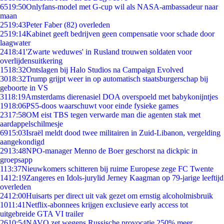
65
19:50
Onlyfans-model met G-cup wil als NASA-ambassadeur naar
maan
25
19:43
Peter Faber (82) overleden
25
19:14
Kabinet geeft bedrijven geen compensatie voor schade door
laagwater
24
18:41
'Zwarte weduwes' in Rusland trouwen soldaten voor
overlijdensuitkering
15
18:32
Ontslagen bij Halo Studios na Campaign Evolved
30
18:32
Trump grijpt weer in op automatisch staatsburgerschap bij
geboorte in VS
31
18:19
Amsterdams dierenasiel DOA overspoeld met babykonijntjes
19
18:06
PS5-doos waarschuwt voor einde fysieke games
23
17:58
OM eist TBS tegen verwarde man die agenten stak met
aardappelschilmesje
69
15:03
Israël meldt dood twee militairen in Zuid-Libanon, vergelding
aangekondigd
29
13:48
NPO-manager Menno de Boer geschorst na dickpic in
groepsapp
1
13:37
Nieuwkomers schitteren bij ruime Europese zege FC Twente
14
12:19
Zangeres en Idols-jurylid Jerney Kaagman op 79-jarige leeftijd
overleden
24
12:00
Huisarts per direct uit vak gezet om ernstig alcoholmisbruik
10
11:41
Netflix-abonnees krijgen exclusieve early access tot
uitgebreide GTA VI trailer
26
10:54
NAVO zet wegens Russische provocatie 250% meer