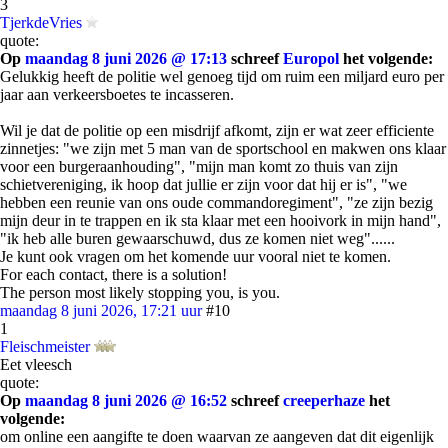
3
TjerkdeVries
quote:
Op
maandag 8 juni 2026 @ 17:13
schreef
Europol
het volgende:
Gelukkig heeft de politie wel genoeg tijd om ruim een miljard euro per
jaar aan verkeersboetes te incasseren.
Wil je dat de politie op een misdrijf afkomt, zijn er wat zeer efficiente
zinnetjes: "we zijn met 5 man van de sportschool en makwen ons klaar
voor een burgeraanhouding", "mijn man komt zo thuis van zijn
schietvereniging, ik hoop dat jullie er zijn voor dat hij er is", "we
hebben een reunie van ons oude commandoregiment", "ze zijn bezig
mijn deur in te trappen en ik sta klaar met een hooivork in mijn hand",
"ik heb alle buren gewaarschuwd, dus ze komen niet weg"......
Je kunt ook vragen om het komende uur vooral niet te komen.
For each contact, there is a solution!
The person most likely stopping you, is you.
maandag 8 juni 2026, 17:21 uur
#10
1
Fleischmeister
Eet vleesch
quote:
Op
maandag 8 juni 2026 @ 16:52
schreef
creeperhaze
het
volgende:
om online een aangifte te doen waarvan ze aangeven dat dit eigenlijk