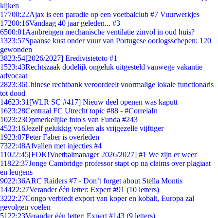
kijken
177
00:22
Ajax is een parodie op een voetbalclub #7 Vuurwerkjes
172
00:16
Vandaag 40 jaar geleden... #3
65
00:01
Aanbrengen mechanische ventilatie zinvol in oud huis?
13
23:57
Spaanse kust onder vuur van Portugese oorlogsschepen: 120
gewonden
38
23:54
[2026/2027] Eredivisietoto #1
15
23:43
Rechtszaak dodelijk ongeluk uitgesteld vanwege vakantie
advocaat
28
23:36
Chinese rechtbank veroordeelt voormalige lokale functionaris
tot dood
146
23:31
[WLR SC #417] Nieuw deel openen was kaputt
16
23:28
Centraal FC Utrecht topic #88 - #CorreiaIn
10
23:23
Opmerkelijke foto's van Funda #243
45
23:16
Jezelf gelukkig voelen als vrijgezelle vijftiger
19
23:07
Peter Faber is overleden
73
22:48
Afvallen met injecties #4
110
22:45
[FOK!Voetbalmanager 2026/2027] #1 We zijn er weer
118
22:37
Jonge Cambridge professor stapt op na claims over plagiaat
en leugens
90
22:36
ARC Raiders #7 - Don’t forget about Stella Montis
144
22:27
Verander één letter: Expert #91 (10 letters)
32
22:27
Congo verbiedt export van koper en kobalt, Europa zal
gevolgen voelen
51
22:23
Verander één letter: Expert #143 (9 letters)