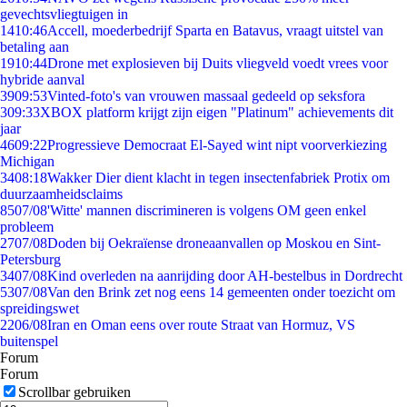
gevechtsvliegtuigen in
14
10:46
Accell, moederbedrijf Sparta en Batavus, vraagt uitstel van
betaling aan
19
10:44
Drone met explosieven bij Duits vliegveld voedt vrees voor
hybride aanval
39
09:53
Vinted-foto's van vrouwen massaal gedeeld op seksfora
3
09:33
XBOX platform krijgt zijn eigen "Platinum" achievements dit
jaar
46
09:22
Progressieve Democraat El-Sayed wint nipt voorverkiezing
Michigan
34
08:18
Wakker Dier dient klacht in tegen insectenfabriek Protix om
duurzaamheidsclaims
85
07/08
'Witte' mannen discrimineren is volgens OM geen enkel
probleem
27
07/08
Doden bij Oekraïense droneaanvallen op Moskou en Sint-
Petersburg
34
07/08
Kind overleden na aanrijding door AH-bestelbus in Dordrecht
53
07/08
Van den Brink zet nog eens 14 gemeenten onder toezicht om
spreidingswet
22
06/08
Iran en Oman eens over route Straat van Hormuz, VS
buitenspel
Forum
Forum
Scrollbar gebruiken