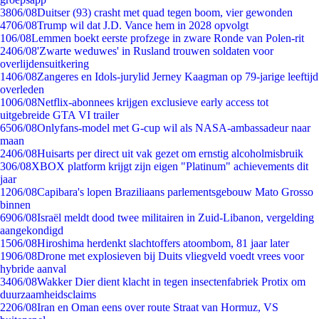
38
06/08
Duitser (93) crasht met quad tegen boom, vier gewonden
47
06/08
Trump wil dat J.D. Vance hem in 2028 opvolgt
1
06/08
Lemmen boekt eerste profzege in zware Ronde van Polen-rit
24
06/08
'Zwarte weduwes' in Rusland trouwen soldaten voor
overlijdensuitkering
14
06/08
Zangeres en Idols-jurylid Jerney Kaagman op 79-jarige leeftijd
overleden
10
06/08
Netflix-abonnees krijgen exclusieve early access tot
uitgebreide GTA VI trailer
65
06/08
Onlyfans-model met G-cup wil als NASA-ambassadeur naar
maan
24
06/08
Huisarts per direct uit vak gezet om ernstig alcoholmisbruik
3
06/08
XBOX platform krijgt zijn eigen "Platinum" achievements dit
jaar
12
06/08
Capibara's lopen Braziliaans parlementsgebouw Mato Grosso
binnen
69
06/08
Israël meldt dood twee militairen in Zuid-Libanon, vergelding
aangekondigd
15
06/08
Hiroshima herdenkt slachtoffers atoombom, 81 jaar later
19
06/08
Drone met explosieven bij Duits vliegveld voedt vrees voor
hybride aanval
34
06/08
Wakker Dier dient klacht in tegen insectenfabriek Protix om
duurzaamheidsclaims
22
06/08
Iran en Oman eens over route Straat van Hormuz, VS