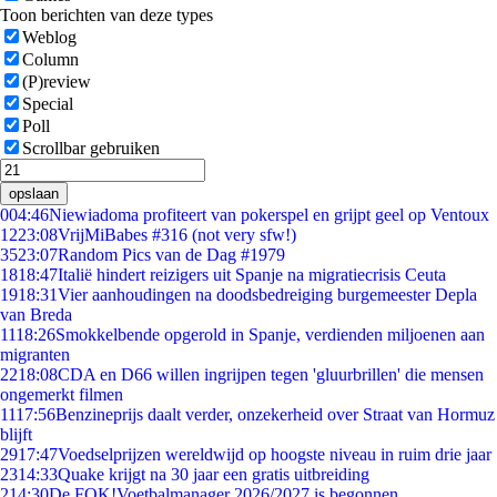
Toon berichten van deze types
Weblog
Column
(P)review
Special
Poll
Scrollbar gebruiken
opslaan
0
04:46
Niewiadoma profiteert van pokerspel en grijpt geel op Ventoux
12
23:08
VrijMiBabes #316 (not very sfw!)
35
23:07
Random Pics van de Dag #1979
18
18:47
Italië hindert reizigers uit Spanje na migratiecrisis Ceuta
19
18:31
Vier aanhoudingen na doodsbedreiging burgemeester Depla
van Breda
11
18:26
Smokkelbende opgerold in Spanje, verdienden miljoenen aan
migranten
22
18:08
CDA en D66 willen ingrijpen tegen 'gluurbrillen' die mensen
ongemerkt filmen
11
17:56
Benzineprijs daalt verder, onzekerheid over Straat van Hormuz
blijft
29
17:47
Voedselprijzen wereldwijd op hoogste niveau in ruim drie jaar
23
14:33
Quake krijgt na 30 jaar een gratis uitbreiding
2
14:30
De FOK!Voetbalmanager 2026/2027 is begonnen