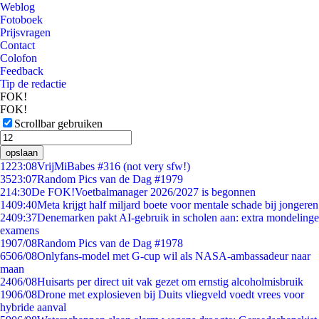
Weblog
Fotoboek
Prijsvragen
Contact
Colofon
Feedback
Tip de redactie
FOK!
FOK!
Scrollbar gebruiken
opslaan
12
23:08
VrijMiBabes #316 (not very sfw!)
35
23:07
Random Pics van de Dag #1979
2
14:30
De FOK!Voetbalmanager 2026/2027 is begonnen
14
09:40
Meta krijgt half miljard boete voor mentale schade bij jongeren
24
09:37
Denemarken pakt AI-gebruik in scholen aan: extra mondelinge
examens
19
07/08
Random Pics van de Dag #1978
65
06/08
Onlyfans-model met G-cup wil als NASA-ambassadeur naar
maan
24
06/08
Huisarts per direct uit vak gezet om ernstig alcoholmisbruik
19
06/08
Drone met explosieven bij Duits vliegveld voedt vrees voor
hybride aanval