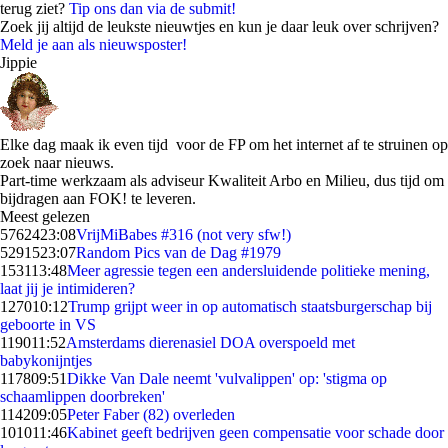
terug ziet?
Tip ons dan via de submit!
Zoek jij altijd de leukste nieuwtjes en kun je daar leuk over schrijven?
Meld je aan als nieuwsposter!
Jippie
Elke dag maak ik even tijd voor de FP om het internet af te struinen op
zoek naar nieuws.
Part-time werkzaam als adviseur Kwaliteit Arbo en Milieu, dus tijd om
bijdragen aan FOK! te leveren.
Meest gelezen
57624
23:08
VrijMiBabes #316 (not very sfw!)
52915
23:07
Random Pics van de Dag #1979
1531
13:48
Meer agressie tegen een andersluidende politieke mening,
laat jij je intimideren?
1270
10:12
Trump grijpt weer in op automatisch staatsburgerschap bij
geboorte in VS
1190
11:52
Amsterdams dierenasiel DOA overspoeld met
babykonijntjes
1178
09:51
Dikke Van Dale neemt 'vulvalippen' op: 'stigma op
schaamlippen doorbreken'
1142
09:05
Peter Faber (82) overleden
1010
11:46
Kabinet geeft bedrijven geen compensatie voor schade door