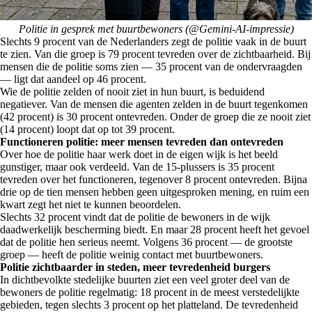
Politie in gesprek met buurtbewoners (@Gemini-AI-impressie)
Slechts 9 procent van de Nederlanders zegt de politie vaak in de buurt
te zien. Van die groep is 79 procent tevreden over de zichtbaarheid. Bij
mensen die de politie soms zien — 35 procent van de ondervraagden
— ligt dat aandeel op 46 procent.
Wie de politie zelden of nooit ziet in hun buurt, is beduidend
negatiever. Van de mensen die agenten zelden in de buurt tegenkomen
(42 procent) is 30 procent ontevreden. Onder de groep die ze nooit ziet
(14 procent) loopt dat op tot 39 procent.
Functioneren politie: meer mensen tevreden dan ontevreden
Over hoe de politie haar werk doet in de eigen wijk is het beeld
gunstiger, maar ook verdeeld. Van de 15-plussers is 35 procent
tevreden over het functioneren, tegenover 8 procent ontevreden. Bijna
drie op de tien mensen hebben geen uitgesproken mening, en ruim een
kwart zegt het niet te kunnen beoordelen.
Slechts 32 procent vindt dat de politie de bewoners in de wijk
daadwerkelijk bescherming biedt. En maar 28 procent heeft het gevoel
dat de politie hen serieus neemt. Volgens 36 procent — de grootste
groep — heeft de politie weinig contact met buurtbewoners.
Politie zichtbaarder in steden, meer tevredenheid burgers
In dichtbevolkte stedelijke buurten ziet een veel groter deel van de
bewoners de politie regelmatig: 18 procent in de meest verstedelijkte
gebieden, tegen slechts 3 procent op het platteland. De tevredenheid