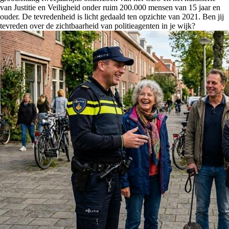
van Justitie en Veiligheid onder ruim 200.000 mensen van 15 jaar en
ouder. De tevredenheid is licht gedaald ten opzichte van 2021. Ben jij
tevreden over de zichtbaarheid van politieagenten in je wijk?