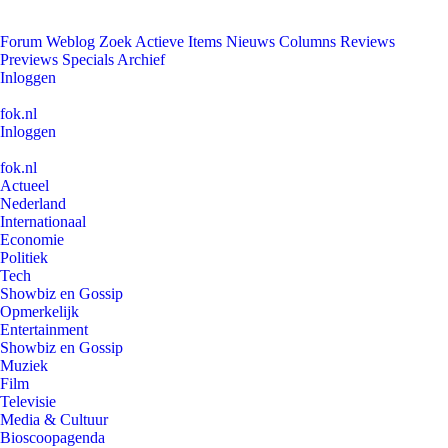
Forum
Weblog
Zoek
Actieve Items
Nieuws
Columns
Reviews
Previews
Specials
Archief
Inloggen
fok.nl
Inloggen
fok.nl
Actueel
Nederland
Internationaal
Economie
Politiek
Tech
Showbiz en Gossip
Opmerkelijk
Entertainment
Showbiz en Gossip
Muziek
Film
Televisie
Media & Cultuur
Bioscoopagenda