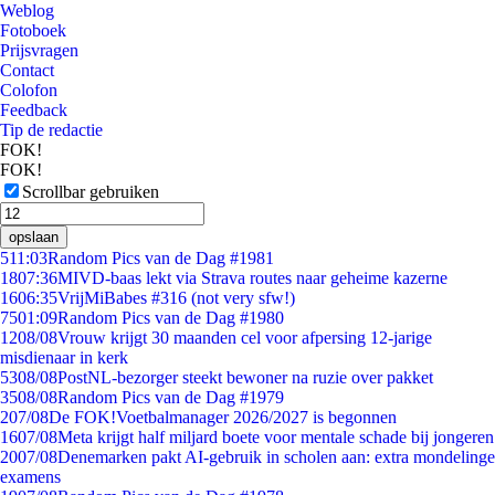
Weblog
Fotoboek
Prijsvragen
Contact
Colofon
Feedback
Tip de redactie
FOK!
FOK!
Scrollbar gebruiken
opslaan
5
11:03
Random Pics van de Dag #1981
18
07:36
MIVD-baas lekt via Strava routes naar geheime kazerne
16
06:35
VrijMiBabes #316 (not very sfw!)
75
01:09
Random Pics van de Dag #1980
12
08/08
Vrouw krijgt 30 maanden cel voor afpersing 12-jarige
misdienaar in kerk
53
08/08
PostNL-bezorger steekt bewoner na ruzie over pakket
35
08/08
Random Pics van de Dag #1979
2
07/08
De FOK!Voetbalmanager 2026/2027 is begonnen
16
07/08
Meta krijgt half miljard boete voor mentale schade bij jongeren
20
07/08
Denemarken pakt AI-gebruik in scholen aan: extra mondelinge
examens