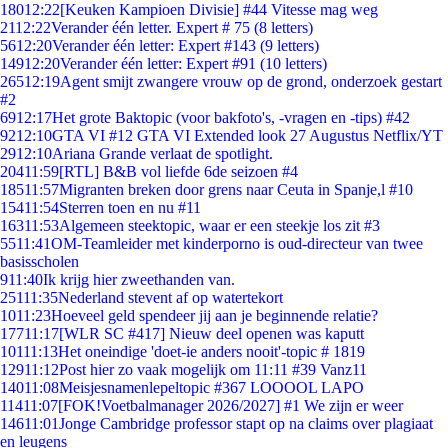
180
12:22
[Keuken Kampioen Divisie] #44 Vitesse mag weg
21
12:22
Verander één letter. Expert # 75 (8 letters)
56
12:20
Verander één letter: Expert #143 (9 letters)
149
12:20
Verander één letter: Expert #91 (10 letters)
265
12:19
Agent smijt zwangere vrouw op de grond, onderzoek gestart
#2
69
12:17
Het grote Baktopic (voor bakfoto's, -vragen en -tips) #42
92
12:10
GTA VI #12 GTA VI Extended look 27 Augustus Netflix/YT
29
12:10
Ariana Grande verlaat de spotlight.
204
11:59
[RTL] B&B vol liefde 6de seizoen #4
185
11:57
Migranten breken door grens naar Ceuta in Spanje,l #10
154
11:54
Sterren toen en nu #11
163
11:53
Algemeen steektopic, waar er een steekje los zit #3
55
11:41
OM-Teamleider met kinderporno is oud-directeur van twee
basisscholen
9
11:40
Ik krijg hier zweethanden van.
251
11:35
Nederland stevent af op watertekort
10
11:23
Hoeveel geld spendeer jij aan je beginnende relatie?
177
11:17
[WLR SC #417] Nieuw deel openen was kaputt
101
11:13
Het oneindige 'doet-ie anders nooit'-topic # 1819
129
11:12
Post hier zo vaak mogelijk om 11:11 #39 Vanz11
140
11:08
Meisjesnamenlepeltopic #367 LOOOOL LAPO
114
11:07
[FOK!Voetbalmanager 2026/2027] #1 We zijn er weer
146
11:01
Jonge Cambridge professor stapt op na claims over plagiaat
en leugens