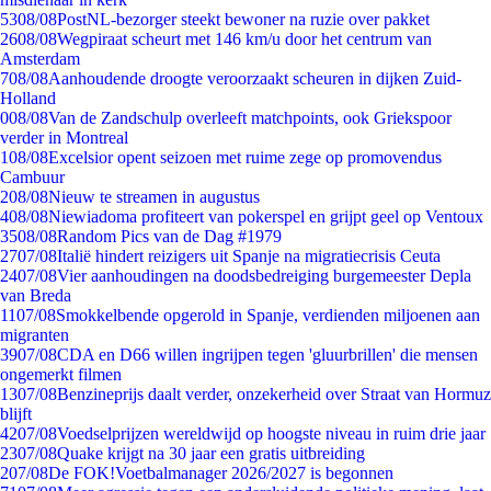
53
08/08
PostNL-bezorger steekt bewoner na ruzie over pakket
26
08/08
Wegpiraat scheurt met 146 km/u door het centrum van
Amsterdam
7
08/08
Aanhoudende droogte veroorzaakt scheuren in dijken Zuid-
Holland
0
08/08
Van de Zandschulp overleeft matchpoints, ook Griekspoor
verder in Montreal
1
08/08
Excelsior opent seizoen met ruime zege op promovendus
Cambuur
2
08/08
Nieuw te streamen in augustus
4
08/08
Niewiadoma profiteert van pokerspel en grijpt geel op Ventoux
35
08/08
Random Pics van de Dag #1979
27
07/08
Italië hindert reizigers uit Spanje na migratiecrisis Ceuta
24
07/08
Vier aanhoudingen na doodsbedreiging burgemeester Depla
van Breda
11
07/08
Smokkelbende opgerold in Spanje, verdienden miljoenen aan
migranten
39
07/08
CDA en D66 willen ingrijpen tegen 'gluurbrillen' die mensen
ongemerkt filmen
13
07/08
Benzineprijs daalt verder, onzekerheid over Straat van Hormuz
blijft
42
07/08
Voedselprijzen wereldwijd op hoogste niveau in ruim drie jaar
23
07/08
Quake krijgt na 30 jaar een gratis uitbreiding
2
07/08
De FOK!Voetbalmanager 2026/2027 is begonnen