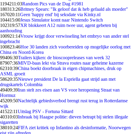
11942
11:03
Random Pics van de Dag #1981
1803
13:26
Britney Spears: "Ik geloof dat ik heb gefaald als moeder"
1670
20:11
Geen 'happy end' bij seksdate via Kinky.nl
1044
15:00
Jesus Simulator komt naar Nintendo Switch
1023
19:57
XR blokkeert A12 ruim twee uur, agent gebeten bij
aanhouding
1009
21:14
Vrouw krijgt door verwisseling het embryo van ander stel
ingebracht
1008
23:46
Hoe 30 landen zich voorbereiden op mogelijke oorlog met
China en Noord-Korea
994
06:30
Trailers kijken: de bioscoopreleases van week 32
879
07:36
MIVD-baas lekt via Strava routes naar geheime kazerne
623
10:39
China boekt doorbraak in eigen chipmachines, druk op
ASML groeit
586
20:35
Nieuwe president De la Espriella gaat strijd aan met
drugskartels Colombia
494
09:39
Iran stelt zes eisen aan VS voor heropening Straat van
Hormuz
452
09:50
Nachtelijk gebiedsverbod brengt rust terug in Rotterdamse
wijk
415
22:11
Uitslag PSV - Fortuna Sittard
403
10:03
Inbraak bij Haagse politie: dieven betrapt bij stelen illegale
sigaretten
380
10:24
FIFA ziet kritiek op Infantino als desinformatie, Noorwegen
eist zijn aftreden