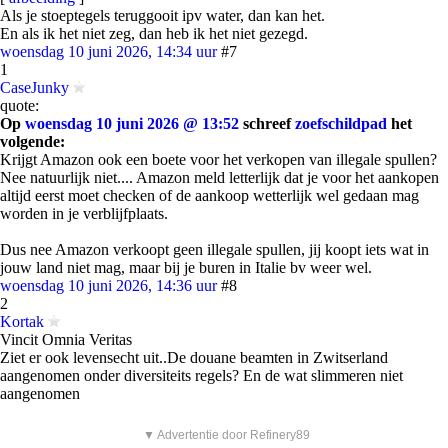
Als je stoeptegels teruggooit ipv water, dan kan het.
En als ik het niet zeg, dan heb ik het niet gezegd.
woensdag 10 juni 2026, 14:34 uur
#7
1
CaseJunky
quote:
Op
woensdag 10 juni 2026 @ 13:52
schreef
zoefschildpad
het
volgende:
Krijgt Amazon ook een boete voor het verkopen van illegale spullen?
Nee natuurlijk niet.... Amazon meld letterlijk dat je voor het aankopen
altijd eerst moet checken of de aankoop wetterlijk wel gedaan mag
worden in je verblijfplaats.
Dus nee Amazon verkoopt geen illegale spullen, jij koopt iets wat in
jouw land niet mag, maar bij je buren in Italie bv weer wel.
woensdag 10 juni 2026, 14:36 uur
#8
2
Kortak
Vincit Omnia Veritas
Ziet er ook levensecht uit..De douane beamten in Zwitserland
aangenomen onder diversiteits regels? En de wat slimmeren niet
aangenomen
▼ Advertentie door Refinery89