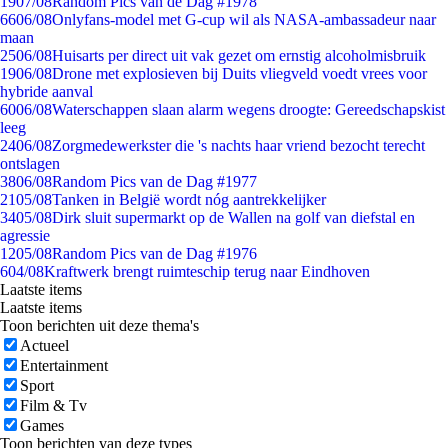
19
07/08
Random Pics van de Dag #1978
66
06/08
Onlyfans-model met G-cup wil als NASA-ambassadeur naar
maan
25
06/08
Huisarts per direct uit vak gezet om ernstig alcoholmisbruik
19
06/08
Drone met explosieven bij Duits vliegveld voedt vrees voor
hybride aanval
60
06/08
Waterschappen slaan alarm wegens droogte: Gereedschapskist
leeg
24
06/08
Zorgmedewerkster die 's nachts haar vriend bezocht terecht
ontslagen
38
06/08
Random Pics van de Dag #1977
21
05/08
Tanken in België wordt nóg aantrekkelijker
34
05/08
Dirk sluit supermarkt op de Wallen na golf van diefstal en
agressie
12
05/08
Random Pics van de Dag #1976
6
04/08
Kraftwerk brengt ruimteschip terug naar Eindhoven
Laatste items
Laatste items
Toon berichten uit deze thema's
Actueel
Entertainment
Sport
Film & Tv
Games
Toon berichten van deze types