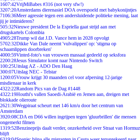
16
07:42
VrijMiBabes #316 (not very sfw!)
32
07:20
Amsterdams dierenasiel DOA overspoeld met babykonijntjes
71
06:36
Meer agressie tegen een andersluidende politieke mening, laat
jij je intimideren?
5
05:32
Nieuwe president De la Espriella gaat strijd aan met
drugskartels Colombia
49
05:28
Trump wil dat J.D. Vance hem in 2028 opvolgt
57
02:32
Dikke Van Dale neemt 'vulvalippen' op: 'stigma op
schaamlippen doorbreken'
40
00:59
Vinted-foto's van vrouwen massaal gedeeld op seksfora
22
00:28
Jesus Simulator komt naar Nintendo Switch
1
00:25
Uitslag AZ - ADO Den Haag
3
00:07
Uitslag NEC - Telstar
12
00:05
Vrouw krijgt 30 maanden cel voor afpersing 12-jarige
misdienaar in kerk
43
22:22
Random Pics van de Dag #1448
43
22:19
Houthi's vallen Saoedi-Arabië en Jemen aan, dreigen met
blokkade olieroute
26
21:30
Wegpiraat scheurt met 146 km/u door het centrum van
Amsterdam
39
20:08
CDA en D66 willen ingrijpen tegen 'gluurbrillen' die mensen
ongemerkt filmen
13
19:52
Benzineprijs daalt verder, onzekerheid over Straat van Hormuz
blijft
63
19:04
Spanje: bijna alle migranten in Ceuta weer teruggekeerd naar