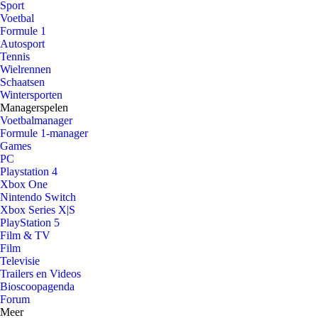
Sport
Voetbal
Formule 1
Autosport
Tennis
Wielrennen
Schaatsen
Wintersporten
Managerspelen
Voetbalmanager
Formule 1-manager
Games
PC
Playstation 4
Xbox One
Nintendo Switch
Xbox Series X|S
PlayStation 5
Film & TV
Film
Televisie
Trailers en Videos
Bioscoopagenda
Forum
Meer