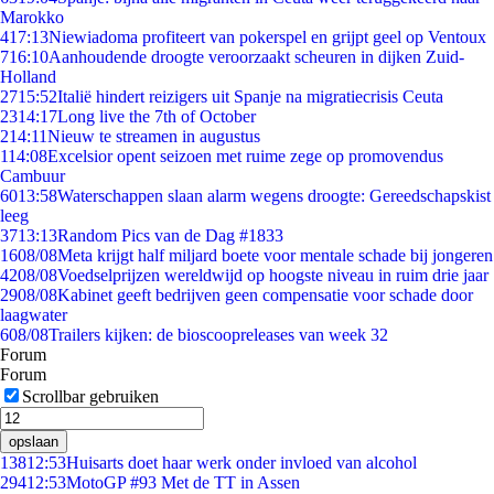
Marokko
4
17:13
Niewiadoma profiteert van pokerspel en grijpt geel op Ventoux
7
16:10
Aanhoudende droogte veroorzaakt scheuren in dijken Zuid-
Holland
27
15:52
Italië hindert reizigers uit Spanje na migratiecrisis Ceuta
23
14:17
Long live the 7th of October
2
14:11
Nieuw te streamen in augustus
1
14:08
Excelsior opent seizoen met ruime zege op promovendus
Cambuur
60
13:58
Waterschappen slaan alarm wegens droogte: Gereedschapskist
leeg
37
13:13
Random Pics van de Dag #1833
16
08/08
Meta krijgt half miljard boete voor mentale schade bij jongeren
42
08/08
Voedselprijzen wereldwijd op hoogste niveau in ruim drie jaar
29
08/08
Kabinet geeft bedrijven geen compensatie voor schade door
laagwater
6
08/08
Trailers kijken: de bioscoopreleases van week 32
Forum
Forum
Scrollbar gebruiken
opslaan
138
12:53
Huisarts doet haar werk onder invloed van alcohol
294
12:53
MotoGP #93 Met de TT in Assen