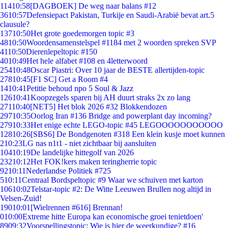
114
10:58
[DAGBOEK] De weg naar balans #12
36
10:57
Defensiepact Pakistan, Turkije en Saudi-Arabië bevat art.5
clausule?
137
10:50
Het grote goedemorgen topic #3
48
10:50
Woordensamenstelspel #1184 met 2 woorden spreken SVP
41
10:50
Dierenlepeltopic #150
40
10:49
Het hele alfabet #108 en 4letterwoord
254
10:48
Oscar Piastri: Over 10 jaar de BESTE allertijden-topic
278
10:45
[F1 SC] Get a Room #4
14
10:41
Petitie behoud npo 5 Soul & Jazz
126
10:41
Koopzegels sparen bij AH duurt straks 2x zo lang
271
10:40
[NET5] Het blok 2026 #32 Blokkendozen
297
10:35
Oorlog Iran #136 Bridge and powerplant day incoming?
279
10:33
Het enige echte LEGO-topic #45 LEGOOOOOOOOOOO
128
10:26
[SBS6] De Bondgenoten #318 Een klein kusje moet kunnen
2
10:23
LG nas n1t1 - niet zichtbaar bij aansluiten
104
10:19
De landelijke hittegolf van 2026
232
10:12
Het FOK!kers maken teringherrie topic
92
10:11
Nederlandse Politiek #725
5
10:11
Centraal Bordspeltopic #9 Waar we schuiven met karton
106
10:02
Telstar-topic #2: De Witte Leeuwen Brullen nog altijd in
Velsen-Zuid!
190
10:01
[Wielrennen #616] Brennan!
0
10:00
Extreme hitte Europa kan economische groei tenietdoen'
89
09:32
Voorspellingstopic: Wie is hier de weerkundige? #16