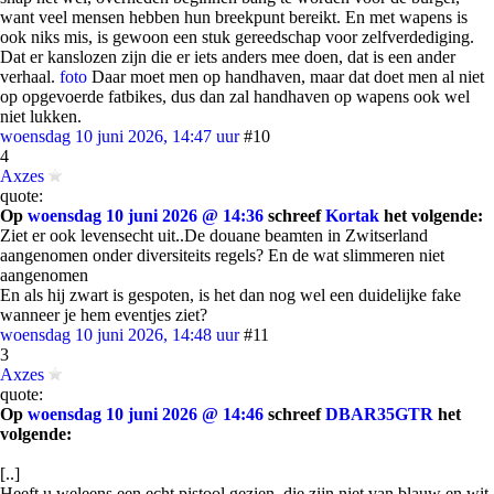
want veel mensen hebben hun breekpunt bereikt. En met wapens is
ook niks mis, is gewoon een stuk gereedschap voor zelfverdediging.
Dat er kanslozen zijn die er iets anders mee doen, dat is een ander
verhaal.
foto
Daar moet men op handhaven, maar dat doet men al niet
op opgevoerde fatbikes, dus dan zal handhaven op wapens ook wel
niet lukken.
woensdag 10 juni 2026, 14:47 uur
#10
4
Axzes
quote:
Op
woensdag 10 juni 2026 @ 14:36
schreef
Kortak
het volgende:
Ziet er ook levensecht uit..De douane beamten in Zwitserland
aangenomen onder diversiteits regels? En de wat slimmeren niet
aangenomen
En als hij zwart is gespoten, is het dan nog wel een duidelijke fake
wanneer je hem eventjes ziet?
woensdag 10 juni 2026, 14:48 uur
#11
3
Axzes
quote:
Op
woensdag 10 juni 2026 @ 14:46
schreef
DBAR35GTR
het
volgende:
[..]
Heeft u weleens een echt pistool gezien, die zijn niet van blauw en wit