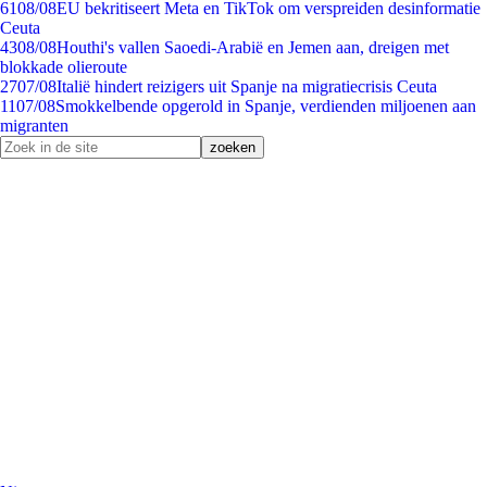
61
08/08
EU bekritiseert Meta en TikTok om verspreiden desinformatie
Ceuta
43
08/08
Houthi's vallen Saoedi-Arabië en Jemen aan, dreigen met
blokkade olieroute
27
07/08
Italië hindert reizigers uit Spanje na migratiecrisis Ceuta
11
07/08
Smokkelbende opgerold in Spanje, verdienden miljoenen aan
migranten