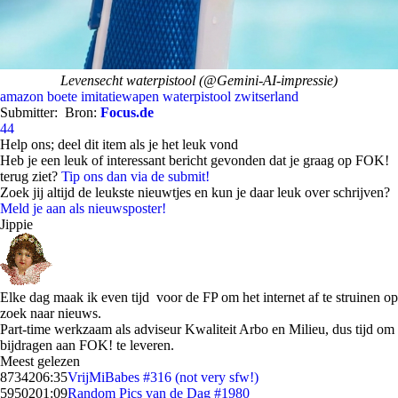
Levensecht waterpistool (@Gemini-AI-impressie)
amazon
boete
imitatiewapen
waterpistool
zwitserland
Submitter:
Bron:
Focus.de
44
Help ons; deel dit item als je het leuk vond
Heb je een leuk of interessant bericht gevonden dat je graag op FOK!
terug ziet?
Tip ons dan via de submit!
Zoek jij altijd de leukste nieuwtjes en kun je daar leuk over schrijven?
Meld je aan als nieuwsposter!
Jippie
Elke dag maak ik even tijd voor de FP om het internet af te struinen op
zoek naar nieuws.
Part-time werkzaam als adviseur Kwaliteit Arbo en Milieu, dus tijd om
bijdragen aan FOK! te leveren.
Meest gelezen
87342
06:35
VrijMiBabes #316 (not very sfw!)
59502
01:09
Random Pics van de Dag #1980