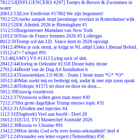
78
12:53
[INFLUENCERS #297] Toetjes & Bevers & Zwemmen in
water
206
12:53
[Live Eredivisie #1786] We zijn begonnen!
79
12:52
Unieke aanpak stopt jarenlange overlast in Rotterdamse wijk
10
12:52
EK Atletiek 2026 te Birmingham #1
15
12:51
Burgemeester Mamdani van New York
210
12:50
Tour de France femmes 2026 #5 Lollergps
80
12:50
Trump wil dat J.D. Vance hem in 2028 opvolgt
194
12:49
Wat je ook stemt, je krijgt in NL altijd Links Liberaal Beleid.
135
12:47
+7 telspel #95
7
12:46
[AMV] VS #1313 Lying sack of shit.
284
12:44
Oorlog in Oekraïne #1318 Drone baby drone
270
12:44
Beeld van de Dag Art Installation b
185
12:43
Touwtrekken 2.0 #636 - Team 1 beste team *G* *O*
105
12:40
Man zoekt mij en bedreigt mij, nadat ik met zijn zoon sprak
209
12:40
Teltopic #1571 tel door en door en door....
59
12:39
Eeuwig voortleven
122
12:37
Vrouwen willen geen man meer #30
72
12:37
Het grote dagelijkse Trump nieuws topic #31
126
12:31
Afvallen met injecties #4
11
12:31
[Dagboek] Veel aan hoofd - Deel 28
160
12:31
[CUL TV] Masterchef Australië 2026
266
12:30
Russia vs Ukraine #91
134
12:29
Hoe denkt God echt over homo-seksualiteit? deel 4
207
12:24
Verander een letter expert (7lettereditie) #50