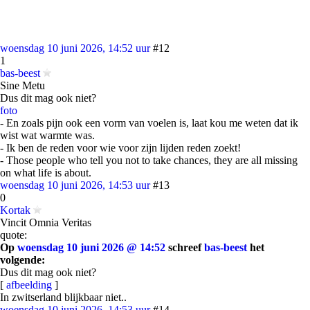
woensdag 10 juni 2026, 14:52 uur
#12
1
bas-beest
Sine Metu
Dus dit mag ook niet?
foto
- En zoals pijn ook een vorm van voelen is, laat kou me weten dat ik
wist wat warmte was.
- Ik ben de reden voor wie voor zijn lijden reden zoekt!
- Those people who tell you not to take chances, they are all missing
on what life is about.
woensdag 10 juni 2026, 14:53 uur
#13
0
Kortak
Vincit Omnia Veritas
quote:
Op
woensdag 10 juni 2026 @ 14:52
schreef
bas-beest
het
volgende:
Dus dit mag ook niet?
[
afbeelding
]
In zwitserland blijkbaar niet..
woensdag 10 juni 2026, 14:53 uur
#14