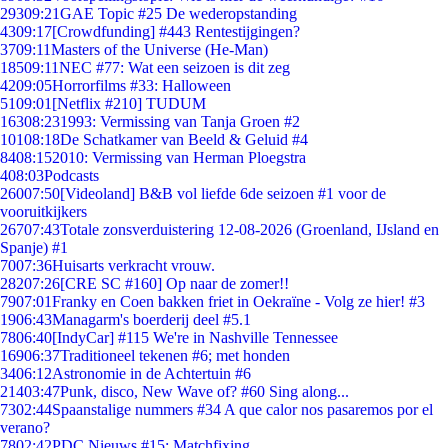
293
09:21
GAE Topic #25 De wederopstanding
43
09:17
[Crowdfunding] #443 Rentestijgingen?
37
09:11
Masters of the Universe (He-Man)
185
09:11
NEC #77: Wat een seizoen is dit zeg
42
09:05
Horrorfilms #33: Halloween
51
09:01
[Netflix #210] TUDUM
163
08:23
1993: Vermissing van Tanja Groen #2
101
08:18
De Schatkamer van Beeld & Geluid #4
84
08:15
2010: Vermissing van Herman Ploegstra
4
08:03
Podcasts
260
07:50
[Videoland] B&B vol liefde 6de seizoen #1 voor de
vooruitkijkers
267
07:43
Totale zonsverduistering 12-08-2026 (Groenland, IJsland en
Spanje) #1
70
07:36
Huisarts verkracht vrouw.
282
07:26
[CRE SC #160] Op naar de zomer!!
79
07:01
Franky en Coen bakken friet in Oekraïne - Volg ze hier! #3
19
06:43
Managarm's boerderij deel #5.1
78
06:40
[IndyCar] #115 We're in Nashville Tennessee
169
06:37
Traditioneel tekenen #6; met honden
34
06:12
Astronomie in de Achtertuin #6
214
03:47
Punk, disco, New Wave of? #60 Sing along...
73
02:44
Spaanstalige nummers #34 A que calor nos pasaremos por el
verano?
78
02:42
PDC Nieuws #15: Matchfixing