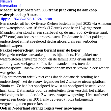
Nieuws
Internationaal
Moeder krijgt boete van 805 frank (872 euro) na aankoop
waterpistool op Amazon
Jippie
10-06-2026 13:24
print
Een moeder uit het Zwitserse Riehen bestelde in juni 2025 via Amazon
een waterpistool van 16 frank (17 euro) voor haar 13-jarige zoon.
Maanden later stond er een strafbevel op de mat: 805 Zwitserse frank
(872 euro) aan boetes en proceskosten. De douane had het pakketje
onderschept en het speelgoed geclassificeerd als een verboden
imitatiewapen.
Pakket onderschept, geen bericht naar de koper
Het gezin merkte aanvankelijk niets bijzonders. Het pakket met de
waterpistolen arriveerde nooit, en de familie ging ervan uit dat de
zending was zoekgeraakt. Pas tien maanden later, toen de
kantonspolizei Basel-Stadt contact opnam met de vrouw, bleek wat er
was gebeurd.
"Op dat moment wist ik niet eens dat de douane de zending had
onderschept", zei de vrouw tegenover het Zwitserse nieuwsplatform
20min.ch. Ze had het speelgoed bewust als speelgoed besteld, voor
haar kind. Dat maakte voor de autoriteiten geen verschil: het artikel
viel volgens hen onder de Zwitserse wapenwetgeving. Het strafbevel
omvat een boete van 300 frank(325 euro) , plus bijkomende
vergoedingen en proceskosten.
Ook in Nederland strenge regels voor nepwapens