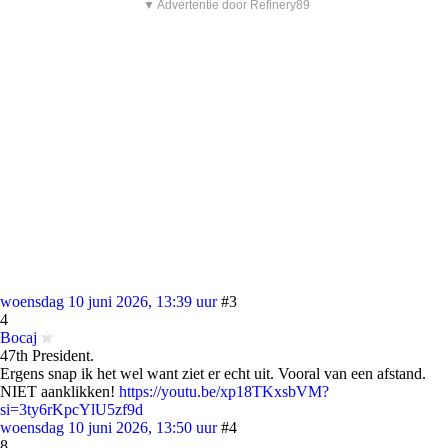
▼ Advertentie door Refinery89
woensdag 10 juni 2026, 13:39 uur
#3
4
Bocaj
47th President.
Ergens snap ik het wel want ziet er echt uit. Vooral van een afstand.
NIET aanklikken!
https://youtu.be/xp18TKxsbVM?
si=3ty6rKpcYlU5zf9d
woensdag 10 juni 2026, 13:50 uur
#4
8