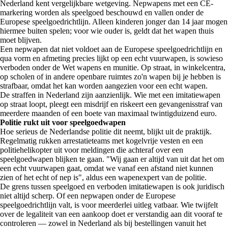
Nederland kent vergelijkbare wetgeving. Nepwapens met een CE-
markering worden als speelgoed beschouwd en vallen onder de
Europese speelgoedrichtlijn. Alleen kinderen jonger dan 14 jaar mogen
hiermee buiten spelen; voor wie ouder is, geldt dat het wapen thuis
moet blijven.
Een nepwapen dat niet voldoet aan de Europese speelgoedrichtlijn en
qua vorm en afmeting precies lijkt op een echt vuurwapen, is sowieso
verboden onder de Wet wapens en munitie. Op straat, in winkelcentra,
op scholen of in andere openbare ruimtes zo'n wapen bij je hebben is
strafbaar, omdat het kan worden aangezien voor een echt wapen.
De straffen in Nederland zijn aanzienlijk. Wie met een imitatiewapen
op straat loopt, pleegt een misdrijf en riskeert een gevangenisstraf van
meerdere maanden of een boete van maximaal twintigduizend euro.
Politie rukt uit voor speelgoedwapen
Hoe serieus de Nederlandse politie dit neemt, blijkt uit de praktijk.
Regelmatig rukken arrestatieteams met kogelvrije vesten en een
politiehelikopter uit voor meldingen die achteraf over een
speelgoedwapen blijken te gaan. "Wij gaan er altijd van uit dat het om
een echt vuurwapen gaat, omdat we vanaf een afstand niet kunnen
zien of het echt of nep is", aldus een wapenexpert van de politie.
De grens tussen speelgoed en verboden imitatiewapen is ook juridisch
niet altijd scherp. Of een nepwapen onder de Europese
speelgoedrichtlijn valt, is voor meerderlei uitleg vatbaar. Wie twijfelt
over de legaliteit van een aankoop doet er verstandig aan dit vooraf te
controleren — zowel in Nederland als bij bestellingen vanuit het