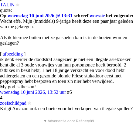
TALIN
quote:
Op
woensdag 10 juni 2026 @ 13:31
schreef
woessie
het volgende:
Wacht effe. Mijn (inmiddels) 9-jarige heeft deze een paar jaar geleden
van me gekregen.
Als ik hiermee buiten met ze ga spelen kan ik in de boeien worden
geslagen?
[
afbeelding
]
ik denk eerder de doodstraf aangezien je niet een illegale asielzoeker
bent die al 3 oude vrouwtjes van hun portomonee heeft beroofd, 2
fatbikes in bezit hebt, 1 net 18 jarige verkracht en voor dood hebt
achtergelaten en een gezonde blonde Friese stukadoor eerst met
pepperspray hebt bespoten en toen z'n nier hebt verwijderd.
My god is the sun!
woensdag 10 juni 2026, 13:52 uur
#5
4
zoefschildpad
Krijgt Amazon ook een boete voor het verkopen van illegale spullen?
▼ Advertentie door Refinery89