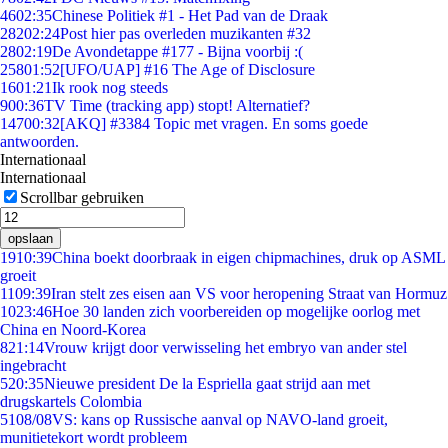
46
02:35
Chinese Politiek #1 - Het Pad van de Draak
282
02:24
Post hier pas overleden muzikanten #32
28
02:19
De Avondetappe #177 - Bijna voorbij :(
258
01:52
[UFO/UAP] #16 The Age of Disclosure
16
01:21
Ik rook nog steeds
9
00:36
TV Time (tracking app) stopt! Alternatief?
147
00:32
[AKQ] #3384 Topic met vragen. En soms goede
antwoorden.
Internationaal
Internationaal
Scrollbar gebruiken
opslaan
19
10:39
China boekt doorbraak in eigen chipmachines, druk op ASML
groeit
11
09:39
Iran stelt zes eisen aan VS voor heropening Straat van Hormuz
10
23:46
Hoe 30 landen zich voorbereiden op mogelijke oorlog met
China en Noord-Korea
8
21:14
Vrouw krijgt door verwisseling het embryo van ander stel
ingebracht
5
20:35
Nieuwe president De la Espriella gaat strijd aan met
drugskartels Colombia
51
08/08
VS: kans op Russische aanval op NAVO-land groeit,
munitietekort wordt probleem