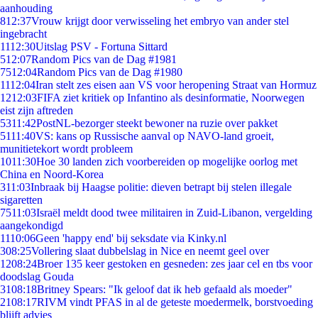
aanhouding
8
12:37
Vrouw krijgt door verwisseling het embryo van ander stel
ingebracht
11
12:30
Uitslag PSV - Fortuna Sittard
5
12:07
Random Pics van de Dag #1981
75
12:04
Random Pics van de Dag #1980
11
12:04
Iran stelt zes eisen aan VS voor heropening Straat van Hormuz
12
12:03
FIFA ziet kritiek op Infantino als desinformatie, Noorwegen
eist zijn aftreden
53
11:42
PostNL-bezorger steekt bewoner na ruzie over pakket
51
11:40
VS: kans op Russische aanval op NAVO-land groeit,
munitietekort wordt probleem
10
11:30
Hoe 30 landen zich voorbereiden op mogelijke oorlog met
China en Noord-Korea
3
11:03
Inbraak bij Haagse politie: dieven betrapt bij stelen illegale
sigaretten
75
11:03
Israël meldt dood twee militairen in Zuid-Libanon, vergelding
aangekondigd
11
10:06
Geen 'happy end' bij seksdate via Kinky.nl
3
08:25
Vollering slaat dubbelslag in Nice en neemt geel over
12
08:24
Broer 135 keer gestoken en gesneden: zes jaar cel en tbs voor
doodslag Gouda
31
08:18
Britney Spears: "Ik geloof dat ik heb gefaald als moeder"
21
08:17
RIVM vindt PFAS in al de geteste moedermelk, borstvoeding
blijft advies