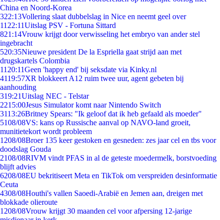
China en Noord-Korea
3
22:13
Vollering slaat dubbelslag in Nice en neemt geel over
11
22:11
Uitslag PSV - Fortuna Sittard
8
21:14
Vrouw krijgt door verwisseling het embryo van ander stel
ingebracht
5
20:35
Nieuwe president De la Espriella gaat strijd aan met
drugskartels Colombia
11
20:11
Geen 'happy end' bij seksdate via Kinky.nl
41
19:57
XR blokkeert A12 ruim twee uur, agent gebeten bij
aanhouding
3
19:21
Uitslag NEC - Telstar
22
15:00
Jesus Simulator komt naar Nintendo Switch
31
13:26
Britney Spears: "Ik geloof dat ik heb gefaald als moeder"
51
08/08
VS: kans op Russische aanval op NAVO-land groeit,
munitietekort wordt probleem
12
08/08
Broer 135 keer gestoken en gesneden: zes jaar cel en tbs voor
doodslag Gouda
21
08/08
RIVM vindt PFAS in al de geteste moedermelk, borstvoeding
blijft advies
62
08/08
EU bekritiseert Meta en TikTok om verspreiden desinformatie
Ceuta
43
08/08
Houthi's vallen Saoedi-Arabië en Jemen aan, dreigen met
blokkade olieroute
12
08/08
Vrouw krijgt 30 maanden cel voor afpersing 12-jarige
misdienaar in kerk