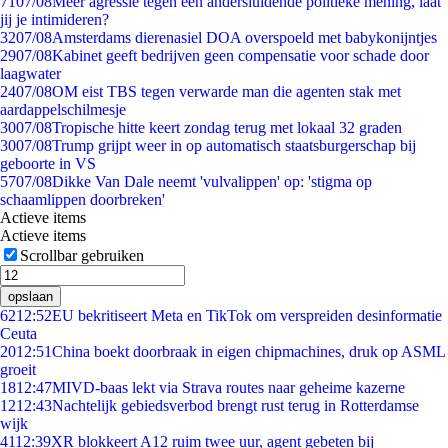
71
07/08
Meer agressie tegen een andersluidende politieke mening, laat
jij je intimideren?
32
07/08
Amsterdams dierenasiel DOA overspoeld met babykonijntjes
29
07/08
Kabinet geeft bedrijven geen compensatie voor schade door
laagwater
24
07/08
OM eist TBS tegen verwarde man die agenten stak met
aardappelschilmesje
30
07/08
Tropische hitte keert zondag terug met lokaal 32 graden
30
07/08
Trump grijpt weer in op automatisch staatsburgerschap bij
geboorte in VS
57
07/08
Dikke Van Dale neemt 'vulvalippen' op: 'stigma op
schaamlippen doorbreken'
Actieve items
Actieve items
Scrollbar gebruiken
opslaan
62
12:52
EU bekritiseert Meta en TikTok om verspreiden desinformatie
Ceuta
20
12:51
China boekt doorbraak in eigen chipmachines, druk op ASML
groeit
18
12:47
MIVD-baas lekt via Strava routes naar geheime kazerne
12
12:43
Nachtelijk gebiedsverbod brengt rust terug in Rotterdamse
wijk
41
12:39
XR blokkeert A12 ruim twee uur, agent gebeten bij