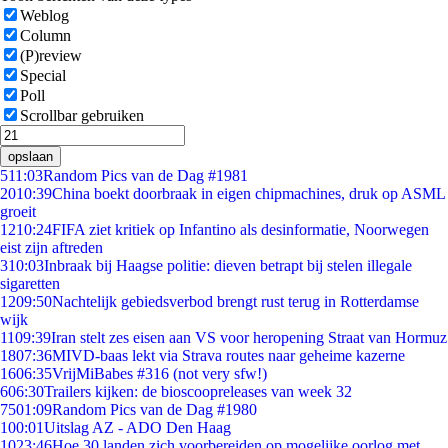
Weblog
Column
(P)review
Special
Poll
Scrollbar gebruiken
opslaan
5
11:03
Random Pics van de Dag #1981
20
10:39
China boekt doorbraak in eigen chipmachines, druk op ASML
groeit
12
10:24
FIFA ziet kritiek op Infantino als desinformatie, Noorwegen
eist zijn aftreden
3
10:03
Inbraak bij Haagse politie: dieven betrapt bij stelen illegale
sigaretten
12
09:50
Nachtelijk gebiedsverbod brengt rust terug in Rotterdamse
wijk
11
09:39
Iran stelt zes eisen aan VS voor heropening Straat van Hormuz
18
07:36
MIVD-baas lekt via Strava routes naar geheime kazerne
16
06:35
VrijMiBabes #316 (not very sfw!)
6
06:30
Trailers kijken: de bioscoopreleases van week 32
75
01:09
Random Pics van de Dag #1980
1
00:01
Uitslag AZ - ADO Den Haag
10
23:46
Hoe 30 landen zich voorbereiden op mogelijke oorlog met