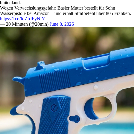
buitenland.
Wegen Verwechslungsgefahr: Basler Mutter bestellt für Sohn
Wasserpistole bei Amazon – und erhält Strafbefehl über 805 Franken.
https://t.co/fqZbJFyNtY
— 20 Minuten (@20min)
June 8, 2026