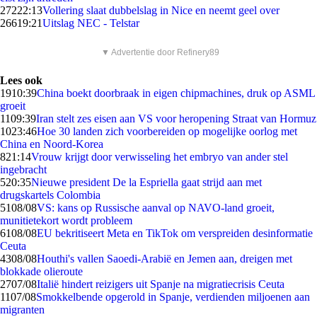
272
22:13
Vollering slaat dubbelslag in Nice en neemt geel over
266
19:21
Uitslag NEC - Telstar
▼ Advertentie door Refinery89
Lees ook
19
10:39
China boekt doorbraak in eigen chipmachines, druk op ASML
groeit
11
09:39
Iran stelt zes eisen aan VS voor heropening Straat van Hormuz
10
23:46
Hoe 30 landen zich voorbereiden op mogelijke oorlog met
China en Noord-Korea
8
21:14
Vrouw krijgt door verwisseling het embryo van ander stel
ingebracht
5
20:35
Nieuwe president De la Espriella gaat strijd aan met
drugskartels Colombia
51
08/08
VS: kans op Russische aanval op NAVO-land groeit,
munitietekort wordt probleem
61
08/08
EU bekritiseert Meta en TikTok om verspreiden desinformatie
Ceuta
43
08/08
Houthi's vallen Saoedi-Arabië en Jemen aan, dreigen met
blokkade olieroute
27
07/08
Italië hindert reizigers uit Spanje na migratiecrisis Ceuta
11
07/08
Smokkelbende opgerold in Spanje, verdienden miljoenen aan
migranten