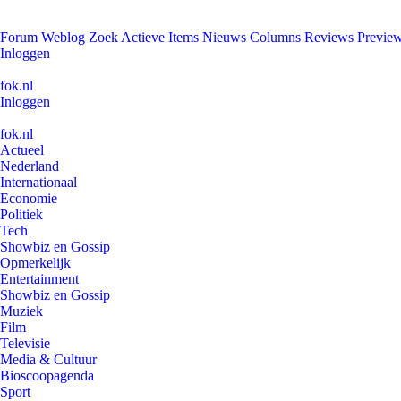
Forum
Weblog
Zoek
Actieve Items
Nieuws
Columns
Reviews
Previe
Inloggen
fok.nl
Inloggen
fok.nl
Actueel
Nederland
Internationaal
Economie
Politiek
Tech
Showbiz en Gossip
Opmerkelijk
Entertainment
Showbiz en Gossip
Muziek
Film
Televisie
Media & Cultuur
Bioscoopagenda
Sport