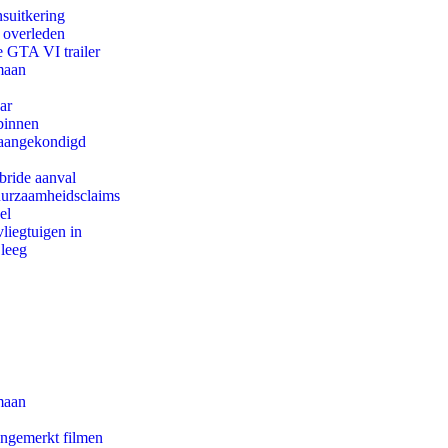
suitkering
d overleden
e GTA VI trailer
maan
ar
binnen
g aangekondigd
bride aanval
duurzaamheidsclaims
el
iegtuigen in
 leeg
maan
ongemerkt filmen