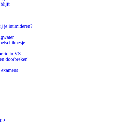
lijft
ij je intimideren?
agwater
pelschilmesje
oorte in VS
pen doorbreken'
e examens
app