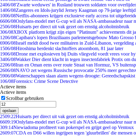
24
06/08
'Zwarte weduwes' in Rusland trouwen soldaten voor overlijden
14
06/08
Zangeres en Idols-jurylid Jerney Kaagman op 79-jarige leeftij
10
06/08
Netflix-abonnees krijgen exclusieve early access tot uitgebreid
66
06/08
Onlyfans-model met G-cup wil als NASA-ambassadeur naar 
25
06/08
Huisarts per direct uit vak gezet om ernstig alcoholmisbruik
3
06/08
XBOX platform krijgt zijn eigen "Platinum" achievements dit ja
12
06/08
Capibara's lopen Braziliaans parlementsgebouw Mato Grosso 
69
06/08
Israël meldt dood twee militairen in Zuid-Libanon, vergeldin
15
06/08
Hiroshima herdenkt slachtoffers atoombom, 81 jaar later
19
06/08
Drone met explosieven bij Duits vliegveld voedt vrees voor hy
34
06/08
Wakker Dier dient klacht in tegen insectenfabriek Protix om 
22
06/08
Iran en Oman eens over route Straat van Hormuz, VS buitensp
26
06/08
NAVO zet wegens Russische provocatie 250% meer gevechtsvl
59
06/08
Waterschappen slaan alarm wegens droogte: Gereedschapskist
1
06/08
Forensics: Crime Scene Detective
Actieve items
Actieve items
Scrollbar gebruiken
opslaan
25
09:22
Huisarts per direct uit vak gezet om ernstig alcoholmisbruik
66
09:19
Onlyfans-model met G-cup wil als NASA-ambassadeur naar 
3
09:14
Niewiadoma profiteert van pokerspel en grijpt geel op Ventoux
26
09:07
CDA en D66 willen ingrijpen tegen 'gluurbrillen' die mensen 