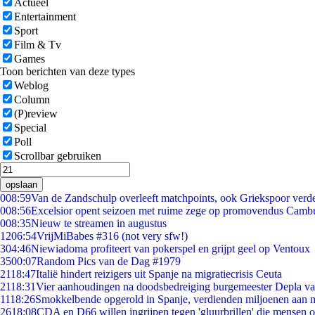
Actueel
Entertainment
Sport
Film & Tv
Games
Toon berichten van deze types
Weblog
Column
(P)review
Special
Poll
Scrollbar gebruiken
opslaan
0
08:59
Van de Zandschulp overleeft matchpoints, ook Griekspoor verde
0
08:56
Excelsior opent seizoen met ruime zege op promovendus Camb
0
08:35
Nieuw te streamen in augustus
12
06:54
VrijMiBabes #316 (not very sfw!)
3
04:46
Niewiadoma profiteert van pokerspel en grijpt geel op Ventoux
35
00:07
Random Pics van de Dag #1979
21
18:47
Italië hindert reizigers uit Spanje na migratiecrisis Ceuta
21
18:31
Vier aanhoudingen na doodsbedreiging burgemeester Depla v
11
18:26
Smokkelbende opgerold in Spanje, verdienden miljoenen aan 
26
18:08
CDA en D66 willen ingrijpen tegen 'gluurbrillen' die mensen 