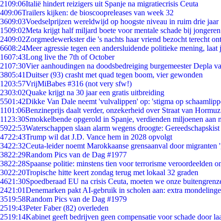
21
09:06
Italië hindert reizigers uit Spanje na migratiecrisis Ceuta
4
09:06
Trailers kijken: de bioscoopreleases van week 32
36
09:03
Voedselprijzen wereldwijd op hoogste niveau in ruim drie jaar
15
09:02
Meta krijgt half miljard boete voor mentale schade bij jongeren
24
09:02
Zorgmedewerkster die 's nachts haar vriend bezocht terecht on
66
08:24
Meer agressie tegen een andersluidende politieke mening, laat j
16
07:43
Long live the 7th of October
21
07:30
Vier aanhoudingen na doodsbedreiging burgemeester Depla v
38
05:41
Duitser (93) crasht met quad tegen boom, vier gewonden
12
03:57
VrijMiBabes #316 (not very sfw!)
23
03:02
Quake krijgt na 30 jaar een gratis uitbreiding
55
01:42
Dikke Van Dale neemt 'vulvalippen' op: 'stigma op schaamlip
11
01:06
Benzineprijs daalt verder, onzekerheid over Straat van Hormuz 
11
23:30
Smokkelbende opgerold in Spanje, verdienden miljoenen aan 
59
22:53
Waterschappen slaan alarm wegens droogte: Gereedschapskist
47
22:43
Trump wil dat J.D. Vance hem in 2028 opvolgt
34
22:32
Ceuta-leider noemt Marokkaanse grensaanval door migranten 
38
22:29
Random Pics van de Dag #1977
38
22:28
Spaanse politie: minstens tien voor terrorisme veroordeelden 
30
22:20
Tropische hitte keert zondag terug met lokaal 32 graden
46
21:30
Spoedberaad EU na crisis Ceuta, moeten we onze buitengrenz
24
21:01
Denemarken pakt AI-gebruik in scholen aan: extra mondeling
35
19:58
Random Pics van de Dag #1979
25
19:43
Peter Faber (82) overleden
25
19:14
Kabinet geeft bedrijven geen compensatie voor schade door la