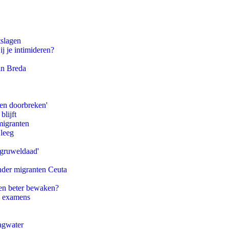
tslagen
ij je intimideren?
an Breda
pen doorbreken'
blijft
migranten
 leeg
'gruweldaad'
onder migranten Ceuta
en beter bewaken?
e examens
agwater