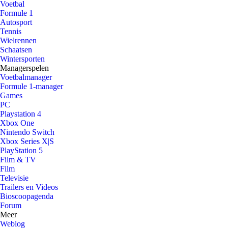
Voetbal
Formule 1
Autosport
Tennis
Wielrennen
Schaatsen
Wintersporten
Managerspelen
Voetbalmanager
Formule 1-manager
Games
PC
Playstation 4
Xbox One
Nintendo Switch
Xbox Series X|S
PlayStation 5
Film & TV
Film
Televisie
Trailers en Videos
Bioscoopagenda
Forum
Meer
Weblog