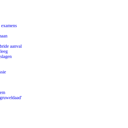
e examens
maan
bride aanval
 leeg
tslagen
ssie
eem
'gruweldaad'