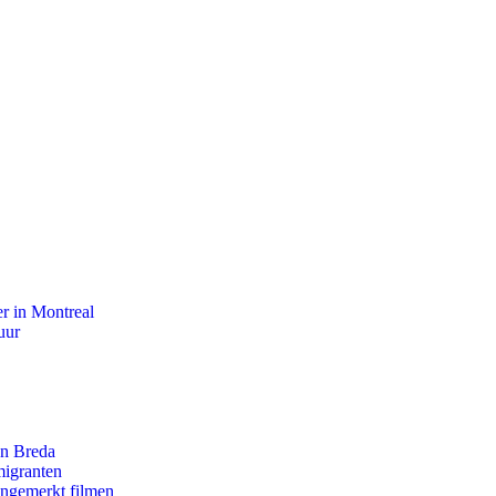
r in Montreal
uur
an Breda
migranten
ongemerkt filmen