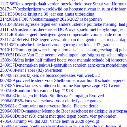
11
17:56
Benzineprijs daalt verder, onzekerheid over Straat van Hormuz b
36
17:47
Voedselprijzen wereldwijd op hoogste niveau in ruim drie jaar
23
14:33
Quake krijgt na 30 jaar een gratis uitbreiding
2
14:30
De FOK!Voetbalmanager 2026/2027 is begonnen
66
13:48
Meer agressie tegen een andersluidende politieke mening, laat j
31
11:52
Amsterdams dierenasiel DOA overspoeld met babykonijntjes
25
11:46
Kabinet geeft bedrijven geen compensatie voor schade door la
23
11:14
OM eist TBS tegen verwarde man die agenten stak met aardap
30
11:08
Tropische hitte keert zondag terug met lokaal 32 graden
30
10:12
Trump grijpt weer in op automatisch staatsburgerschap bij geb
55
09:51
Dikke Van Dale neemt 'vulvalippen' op: 'stigma op schaamlip
15
09:40
Meta krijgt half miljard boete voor mentale schade bij jongeren
24
09:37
Denemarken pakt AI-gebruik in scholen aan: extra mondeling
25
07/08
Peter Faber (82) overleden
4
07/08
Trailers kijken: de bioscoopreleases van week 32
0
07/08
Ajax veel te sterk voor Shelbourne, maar houdt schade beperkt
1
07/08
Nieuwkomers schitteren bij ruime Europese zege FC Twente
19
07/08
Random Pics van de Dag #1978
15
06/08
Ontslagen bij Halo Studios na Campaign Evolved
19
06/08
PS5-doos waarschuwt voor einde fysieke games
2
06/08
Le Court wint na nerveuze finale, Pieterse derde
29
06/08
NPO-manager Menno de Boer geschorst na dickpic in groeps
38
06/08
Duitser (93) crasht met quad tegen boom, vier gewonden
47
06/08
Trump wil dat J.D. Vance hem in 2028 opvolgt
1
06/08
Lemmen boekt eerste profzege in zware Ronde van Polen-rit