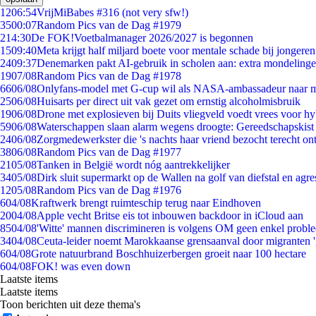
12
06:54
VrijMiBabes #316 (not very sfw!)
35
00:07
Random Pics van de Dag #1979
2
14:30
De FOK!Voetbalmanager 2026/2027 is begonnen
15
09:40
Meta krijgt half miljard boete voor mentale schade bij jongeren
24
09:37
Denemarken pakt AI-gebruik in scholen aan: extra mondeling
19
07/08
Random Pics van de Dag #1978
66
06/08
Onlyfans-model met G-cup wil als NASA-ambassadeur naar 
25
06/08
Huisarts per direct uit vak gezet om ernstig alcoholmisbruik
19
06/08
Drone met explosieven bij Duits vliegveld voedt vrees voor hy
59
06/08
Waterschappen slaan alarm wegens droogte: Gereedschapskist
24
06/08
Zorgmedewerkster die 's nachts haar vriend bezocht terecht on
38
06/08
Random Pics van de Dag #1977
21
05/08
Tanken in België wordt nóg aantrekkelijker
34
05/08
Dirk sluit supermarkt op de Wallen na golf van diefstal en agre
12
05/08
Random Pics van de Dag #1976
6
04/08
Kraftwerk brengt ruimteschip terug naar Eindhoven
20
04/08
Apple vecht Britse eis tot inbouwen backdoor in iCloud aan
85
04/08
'Witte' mannen discrimineren is volgens OM geen enkel probl
34
04/08
Ceuta-leider noemt Marokkaanse grensaanval door migranten 
6
04/08
Grote natuurbrand Boschhuizerbergen groeit naar 100 hectare
6
04/08
FOK! was even down
Laatste items
Laatste items
Toon berichten uit deze thema's