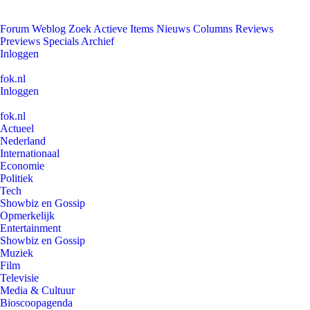
Forum
Weblog
Zoek
Actieve Items
Nieuws
Columns
Reviews
Previews
Specials
Archief
Inloggen
fok.nl
Inloggen
fok.nl
Actueel
Nederland
Internationaal
Economie
Politiek
Tech
Showbiz en Gossip
Opmerkelijk
Entertainment
Showbiz en Gossip
Muziek
Film
Televisie
Media & Cultuur
Bioscoopagenda