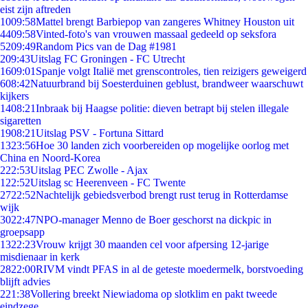
eist zijn aftreden
10
09:58
Mattel brengt Barbiepop van zangeres Whitney Houston uit
44
09:58
Vinted-foto's van vrouwen massaal gedeeld op seksfora
52
09:49
Random Pics van de Dag #1981
2
09:43
Uitslag FC Groningen - FC Utrecht
16
09:01
Spanje volgt Italië met grenscontroles, tien reizigers geweigerd
6
08:42
Natuurbrand bij Soesterduinen geblust, brandweer waarschuwt
kijkers
14
08:21
Inbraak bij Haagse politie: dieven betrapt bij stelen illegale
sigaretten
19
08:21
Uitslag PSV - Fortuna Sittard
13
23:56
Hoe 30 landen zich voorbereiden op mogelijke oorlog met
China en Noord-Korea
2
22:53
Uitslag PEC Zwolle - Ajax
1
22:52
Uitslag sc Heerenveen - FC Twente
27
22:52
Nachtelijk gebiedsverbod brengt rust terug in Rotterdamse
wijk
30
22:47
NPO-manager Menno de Boer geschorst na dickpic in
groepsapp
13
22:23
Vrouw krijgt 30 maanden cel voor afpersing 12-jarige
misdienaar in kerk
28
22:00
RIVM vindt PFAS in al de geteste moedermelk, borstvoeding
blijft advies
2
21:38
Vollering breekt Niewiadoma op slotklim en pakt tweede
eindzege