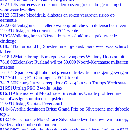
22
23:17
Kleurrecessie: consumenten kiezen grijs en beige uit angst
voor waardeverlies
21
22:35
Hoge bloeddruk, diabetes en roken vergroten risico op
dementie
23
22:06
Pentagon eist snellere wapenproductie van defensiebedrijven
1
19:31
Uitslag sc Heerenveen - FC Twente
2
19:28
Vollering breekt Niewiadoma op slotklim en pakt tweede
eindzege
6
18:34
Natuurbrand bij Soesterduinen geblust, brandweer waarschuwt
kijkers
10
18:12
Mattel brengt Barbiepop van zangeres Whitney Houston uit
76
18:02
Zelensky: Rusland wil tot 50.000 Noord-Koreaanse militairen
inzetten
16
17:41
Spanje volgt Italië met grenscontroles, tien reizigers geweigerd
2
17:36
Uitslag FC Groningen - FC Utrecht
34
17:30
Netanyahu zet streep door Gaza-plan van Trumps Vredesraad
2
16:51
Uitslag PEC Zwolle - Ajax
0
16:11
Almansa wint Moto3-race Silverstone, Uriarte profiteert niet
van afwezige kampioenschapsleider
1
15:31
Uitslag Sparta - Feyenoord
0
14:46
Aprilia domineert Britse Grand Prix op Silverstone met dubbele
top-3
0
13:59
Sensationele Moto2-race Silverstone levert nieuwe winnaar op,
Nederlanders buiten de punten
53
09/08
China boekt doorbraak in eigen chipmachines, druk op ASML