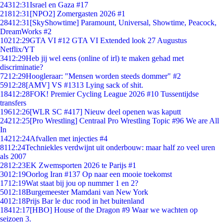
243
12:31
Israel en Gaza #17
218
12:31
[NPO2] Zomergasten 2026 #1
284
12:31
[SkyShowtime] Paramount, Universal, Showtime, Peacock,
DreamWorks #2
102
12:29
GTA VI #12 GTA VI Extended look 27 Augustus
Netflix/YT
34
12:29
Heb jij wel eens (online of irl) te maken gehad met
discriminatie?
72
12:29
Hoogleraar: "Mensen worden steeds dommer" #2
59
12:28
[AMV] VS #1313 Lying sack of shit.
184
12:28
FOK! Premier Cycling League 2026 #10 Tussentijdse
transfers
196
12:26
[WLR SC #417] Nieuw deel openen was kaputt
242
12:25
[Pro Wrestling] Centraal Pro Wrestling Topic #96 We are All
In
142
12:24
Afvallen met injecties #4
81
12:24
Techniekles verdwijnt uit onderbouw: maar half zo veel uren
als 2007
28
12:23
EK Zwemsporten 2026 te Parijs #1
30
12:19
Oorlog Iran #137 Op naar een mooie toekomst
17
12:19
Wat staat bij jou op nummer 1 en 2?
50
12:18
Burgemeester Mamdani van New York
40
12:18
Prijs Bar le duc rood in het buitenland
184
12:17
[HBO] House of the Dragon #9 Waar we wachten op
seizoen 3.