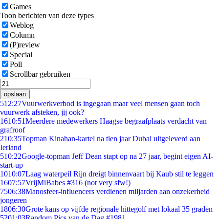
Games
Toon berichten van deze types
Weblog
Column
(P)review
Special
Poll
Scrollbar gebruiken
opslaan
5
12:27
Vuurwerkverbod is ingegaan maar veel mensen gaan toch
vuurwerk afsteken, jij ook?
16
10:51
Meerdere medewerkers Haagse begraafplaats verdacht van
grafroof
2
10:35
Topman Kinahan-kartel na tien jaar Dubai uitgeleverd aan
Ierland
5
10:22
Google-topman Jeff Dean stapt op na 27 jaar, begint eigen AI-
start-up
10
10:07
Laag waterpeil Rijn dreigt binnenvaart bij Kaub stil te leggen
16
07:57
VrijMiBabes #316 (not very sfw!)
75
06:38
Manosfeer-influencers verdienen miljarden aan onzekerheid
jongeren
18
06:30
Grote kans op vijfde regionale hittegolf met lokaal 35 graden
52
01:03
Random Pics van de Dag #1981