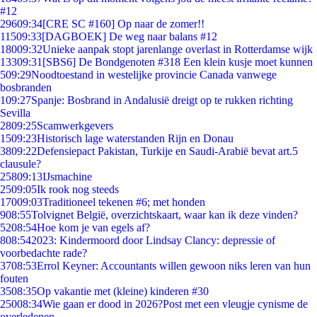
#12
296
09:34
[CRE SC #160] Op naar de zomer!!
115
09:33
[DAGBOEK] De weg naar balans #12
180
09:32
Unieke aanpak stopt jarenlange overlast in Rotterdamse wijk
133
09:31
[SBS6] De Bondgenoten #318 Een klein kusje moet kunnen
5
09:29
Noodtoestand in westelijke provincie Canada vanwege
bosbranden
1
09:27
Spanje: Bosbrand in Andalusië dreigt op te rukken richting
Sevilla
28
09:25
Scamwerkgevers
15
09:23
Historisch lage waterstanden Rijn en Donau
38
09:22
Defensiepact Pakistan, Turkije en Saudi-Arabië bevat art.5
clausule?
258
09:13
IJsmachine
25
09:05
Ik rook nog steeds
170
09:03
Traditioneel tekenen #6; met honden
9
08:55
Tolvignet België, overzichtskaart, waar kan ik deze vinden?
52
08:54
Hoe kom je van egels af?
8
08:54
2023: Kindermoord door Lindsay Clancy: depressie of
voorbedachte rade?
37
08:53
Errol Keyner: Accountants willen gewoon niks leren van hun
fouten
35
08:35
Op vakantie met (kleine) kinderen #30
250
08:34
Wie gaan er dood in 2026?Post met een vleugje cynisme de
overledenen.