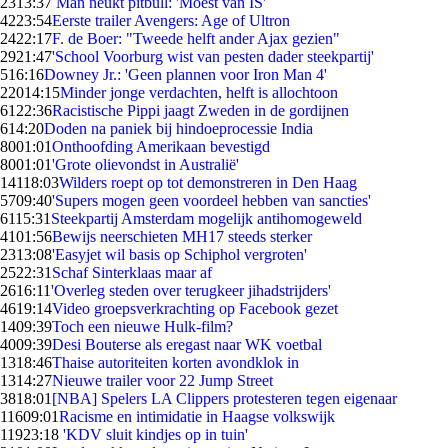
23
13:37
Man neukt pitbull: 'Moest van IS'
42
23:54
Eerste trailer Avengers: Age of Ultron
24
22:17
F. de Boer: "Tweede helft ander Ajax gezien"
29
21:47
'School Voorburg wist van pesten dader steekpartij'
5
16:16
Downey Jr.: 'Geen plannen voor Iron Man 4'
220
14:15
Minder jonge verdachten, helft is allochtoon
61
22:36
Racistische Pippi jaagt Zweden in de gordijnen
6
14:20
Doden na paniek bij hindoeprocessie India
80
01:01
Onthoofding Amerikaan bevestigd
80
01:01
'Grote olievondst in Australië'
141
18:03
Wilders roept op tot demonstreren in Den Haag
57
09:40
'Supers mogen geen voordeel hebben van sancties'
61
15:31
Steekpartij Amsterdam mogelijk antihomogeweld
41
01:56
Bewijs neerschieten MH17 steeds sterker
23
13:08
'Easyjet wil basis op Schiphol vergroten'
25
22:31
Schaf Sinterklaas maar af
26
16:11
'Overleg steden over terugkeer jihadstrijders'
46
19:14
Video groepsverkrachting op Facebook gezet
14
09:39
Toch een nieuwe Hulk-film?
40
09:39
Desi Bouterse als eregast naar WK voetbal
13
18:46
Thaise autoriteiten korten avondklok in
13
14:27
Nieuwe trailer voor 22 Jump Street
38
18:01
[NBA] Spelers LA Clippers protesteren tegen eigenaar
116
09:01
Racisme en intimidatie in Haagse volkswijk
119
23:18
'KDV sluit kindjes op in tuin'