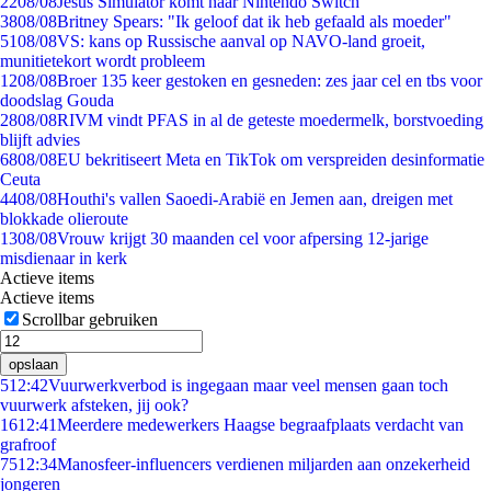
22
08/08
Jesus Simulator komt naar Nintendo Switch
38
08/08
Britney Spears: "Ik geloof dat ik heb gefaald als moeder"
51
08/08
VS: kans op Russische aanval op NAVO-land groeit,
munitietekort wordt probleem
12
08/08
Broer 135 keer gestoken en gesneden: zes jaar cel en tbs voor
doodslag Gouda
28
08/08
RIVM vindt PFAS in al de geteste moedermelk, borstvoeding
blijft advies
68
08/08
EU bekritiseert Meta en TikTok om verspreiden desinformatie
Ceuta
44
08/08
Houthi's vallen Saoedi-Arabië en Jemen aan, dreigen met
blokkade olieroute
13
08/08
Vrouw krijgt 30 maanden cel voor afpersing 12-jarige
misdienaar in kerk
Actieve items
Actieve items
Scrollbar gebruiken
opslaan
5
12:42
Vuurwerkverbod is ingegaan maar veel mensen gaan toch
vuurwerk afsteken, jij ook?
16
12:41
Meerdere medewerkers Haagse begraafplaats verdacht van
grafroof
75
12:34
Manosfeer-influencers verdienen miljarden aan onzekerheid
jongeren