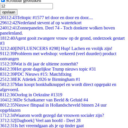
Scrollbar gebruiken
opslaan
201
12:43
Teltopic #1577 tel door en door en door....
296
12:42
Nederland stevent af op watertekort
240
12:41
Zonnepanelen. Deel 74 - Toch donkere wolken boven
panelenland.
18
12:40
Agent gooit zwangere vrouw op de grond, onderzoek gestart
#3
32
12:40
[INFLUENCERS #298] Hup! Lachen en vrolijk zijn!
91
12:39
Probleem met webshop: verkeerd (veel duurder) product
ontvangen
15
12:39
Wat is dit jaar de ultieme zomerhit?
84
12:39
Het grote dagelijkse Trump nieuws topic #31
83
12:39
PDC Nieuws #15: Matchfixing
25
12:38
EK Atletiek 2026 te Birmingham #1
58
12:37
Man koopt honkbalknuppel en wordt direct opgepakt en
afgevoerd.
81
12:36
Oorlog in Oekraïne #1319
104
12:36
De Schatkamer van Beeld & Geluid #4
80
12:35
Nieuwe flitspaal in Hollandscheveld binnen 24 uur
opgeblazen
17
12:34
Waarom wordt gezegd dat vrouwen socialer zijn?
37
12:32
[Dagboek] Veel aan hoofd - Deel 28
36
12:31
Is het vreemdgaan als je op tinder gaat