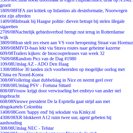
groeit
18
09/08
FIFA ziet kritiek op Infantino als desinformatie, Noorwegen
eist zijn aftreden
14
09/08
Inbraak bij Haagse politie: dieven betrapt bij stelen illegale
sigaretten
27
09/08
Nachtelijk gebiedsverbod brengt rust terug in Rotterdamse
wijk
38
09/08
Iran stelt zes eisen aan VS voor heropening Straat van Hormuz
30
09/08
MIVD-baas lekt via Strava routes naar geheime kazerne
6
09/08
Trailers kijken: de bioscoopreleases van week 32
76
09/08
Random Pics van de Dag #1980
1
09/08
Uitslag AZ - ADO Den Haag
13
08/08
Hoe 30 landen zich voorbereiden op mogelijke oorlog met
China en Noord-Korea
3
08/08
Vollering slaat dubbelslag in Nice en neemt geel over
19
08/08
Uitslag PSV - Fortuna Sittard
8
08/08
Vrouw krijgt door verwisseling het embryo van ander stel
ingebracht
6
08/08
Nieuwe president De la Espriella gaat strijd aan met
drugskartels Colombia
14
08/08
Geen 'happy end' bij seksdate via Kinky.nl
43
08/08
XR blokkeert A12 ruim twee uur, agent gebeten bij
aanhouding
3
08/08
Uitslag NEC - Telstar