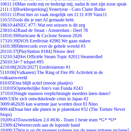
106
11:16
Man zoekt mij en bedreigt mij, nadat ik met zijn zoon sprak
21
11:13
[Boekbespreking] Yesteryear - Caro Claire Burke
165
11:11
Post hier zo vaak mogelijk om 11:11 #39 Vanz11
1
10:55
Tools die je met AI gemaakt hebt.
186
10:44
NEC #77: Wat een seizoen is dit zeg
238
10:42
Raad de Straat - Amsterdam - Deel 78
118
10:39
Hurricane & Cyclone Season 2026
173
10:39
[NOS Eredivisie #298] We gaan staken
14
10:38
Hitterecords over de gehele wereld #3
201
10:37
[PlayStation #184] Nieuw deel
132
10:34
[Het Officiële Steam Topic #201] Steamrolled
250
10:34
+7 telspel #95
42
10:06
[2026/2027] Eredivisietoto #1
51
10:06
[Vulkanen] The Ring of Fire #9: Activiteit in de
vulkaanwereld
0
10:05
Etna blijft actief (mooie plaatjes)
13
10:05
Opmerkelijke foto's van Funda #243
37
10:03
Single mannen verplichtsingle moeders laten daten?
6
09:53
De zich ontwikkelende crisis in Japan #2
30
09:46
2026 kan warmste jaar worden door El Nino
9
09:44
Draai hier alle platen in je platenkast #32 (The Torture Never
Stops)
192
09:43
Touwtrekken 2.0 #636 - Team 1 beste team *G* *O*
233
09:42
Weerrecords aan de lopende band
184
09:37
Wat is op dit moment volgens jou de meest irritante reclame?