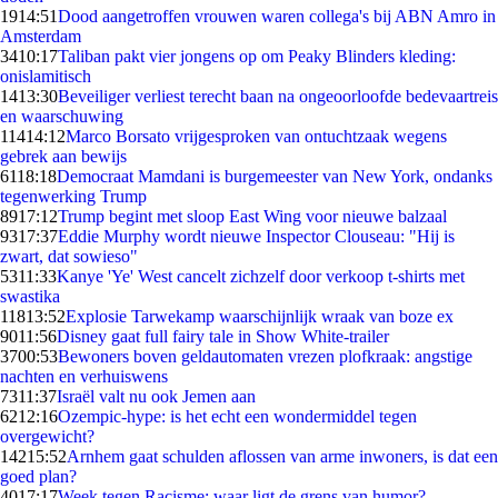
19
14:51
Dood aangetroffen vrouwen waren collega's bij ABN Amro in
Amsterdam
34
10:17
Taliban pakt vier jongens op om Peaky Blinders kleding:
onislamitisch
14
13:30
Beveiliger verliest terecht baan na ongeoorloofde bedevaartreis
en waarschuwing
114
14:12
Marco Borsato vrijgesproken van ontuchtzaak wegens
gebrek aan bewijs
61
18:18
Democraat Mamdani is burgemeester van New York, ondanks
tegenwerking Trump
89
17:12
Trump begint met sloop East Wing voor nieuwe balzaal
93
17:37
Eddie Murphy wordt nieuwe Inspector Clouseau: "Hij is
zwart, dat sowieso"
53
11:33
Kanye 'Ye' West cancelt zichzelf door verkoop t-shirts met
swastika
118
13:52
Explosie Tarwekamp waarschijnlijk wraak van boze ex
90
11:56
Disney gaat full fairy tale in Show White-trailer
37
00:53
Bewoners boven geldautomaten vrezen plofkraak: angstige
nachten en verhuiswens
73
11:37
Israël valt nu ook Jemen aan
62
12:16
Ozempic-hype: is het echt een wondermiddel tegen
overgewicht?
142
15:52
Arnhem gaat schulden aflossen van arme inwoners, is dat een
goed plan?
40
17:17
Week tegen Racisme: waar ligt de grens van humor?