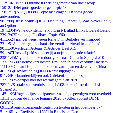
1
12:14
Russia vs Ukraine #92 de hegemonie van unclescorp
150
12:14
Het grote goedemorgen topic #3
158
12:12
[AKQ] #3384 Topic met vragen. En soms goede
antwoorden.
90
12:08
[Britse politiek] #141 Declining Gracefully Was Never Really
an Option
197
12:04
Wat je ook stemt, je krijgt in NL altijd Links Liberaal Beleid.
239
12:02
Frontpage Feedback Topic #60
4
11:55
24 jaar cel geëist tegen René F. in Berkelse vergismoord
73
11:51
Aanbrengen mechanische ventilatie zinvol in oud huis?
90
11:50
Overleden Acteurs & Actrices Deel #15
59
11:47
Hoeveel geld spendeer jij aan je beginnende relatie?
238
11:45
Migranten breken door grens naar Ceuta in Spanje,l #10
133
11:45
30 asielzoekers kosten 1 miljoen in hotel centrum Haarlem
11
11:37
Orkaan Dolphin treft zuiden van Japan en delen van China
46
11:35
[Crowdfunding] #443 Rentestijgingen?
9
11:34
Bosbranden blijven ook Griekenland niet bespaard
177
11:32
Voorspel hier het warmtegetal van 2026
287
11:28
Totale zonsverduistering 12-08-2026 (Groenland, IJsland en
Spanje) #1
145
11:23
Hoge accijns op sigaretten: nadelige gevolgen voor overheid
131
11:20
Tour de France femmes 2026 #7 Allez vooruit DEMI
GODIN
69
11:19
Tenenkrommende fouten bij teksten in het openbaar #74
5
11:16
[Live Eredivisie #1788] In Excelsiors Deo