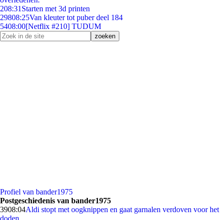
2
08:31
Starten met 3d printen
298
08:25
Van kleuter tot puber deel 184
54
08:00
[Netflix #210] TUDUM
Profiel van bander1975
Postgeschiedenis van bander1975
39
08:04
Aldi stopt met oogknippen en gaat garnalen verdoven voor het
doden