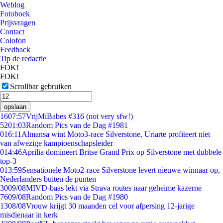
Weblog
Fotoboek
Prijsvragen
Contact
Colofon
Feedback
Tip de redactie
FOK!
FOK!
Scrollbar gebruiken
opslaan
16
07:57
VrijMiBabes #316 (not very sfw!)
52
01:03
Random Pics van de Dag #1981
0
16:11
Almansa wint Moto3-race Silverstone, Uriarte profiteert niet
van afwezige kampioenschapsleider
0
14:46
Aprilia domineert Britse Grand Prix op Silverstone met dubbele
top-3
0
13:59
Sensationele Moto2-race Silverstone levert nieuwe winnaar op,
Nederlanders buiten de punten
30
09/08
MIVD-baas lekt via Strava routes naar geheime kazerne
76
09/08
Random Pics van de Dag #1980
13
08/08
Vrouw krijgt 30 maanden cel voor afpersing 12-jarige
misdienaar in kerk