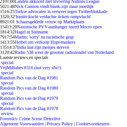
21
01:00
Landen akkoord met invoering Nations League
50
21:48
Nick Cannon vindt blank-zijn maar moeilijk
15
16:25
Turkse advocaten in verweer tegen Twitterblokkade
33
20:32
'Iraniër kocht verdachte tickets rampvlucht'
89
21:01
Schaarsgeklede vrouw op Marktplaats
154
13:20
Nazistische PVV-aanhanger sneed Mocro open
18
14:32
Hagel in Suriname
79
17:54
Martin: 'sorry' na racistische grap
14
13:55
Heibel om verkoop Hopi-maskers
135
14:37
India laat zijn meisjes sterven
31
20:42
Radio 538 weer de grootste radiozender van Nederland
Laatste reviews en specials
special
VrijMiBabes #316 (not very sfw!)
special
Random Pics van de Dag #1981
special
Random Pics van de Dag #1980
special
Random Pics van de Dag #1979
special
Random Pics van de Dag #1978
review
Forensics: Crime Scene Detective
Algemene Voorwaarden
|
Privacy Policy
|
Cookievoorkeuren