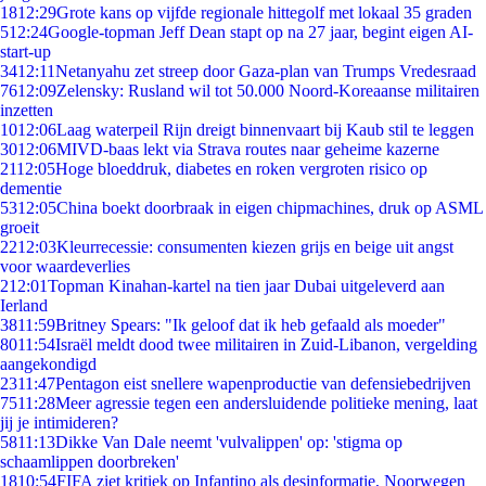
18
12:29
Grote kans op vijfde regionale hittegolf met lokaal 35 graden
5
12:24
Google-topman Jeff Dean stapt op na 27 jaar, begint eigen AI-
start-up
34
12:11
Netanyahu zet streep door Gaza-plan van Trumps Vredesraad
76
12:09
Zelensky: Rusland wil tot 50.000 Noord-Koreaanse militairen
inzetten
10
12:06
Laag waterpeil Rijn dreigt binnenvaart bij Kaub stil te leggen
30
12:06
MIVD-baas lekt via Strava routes naar geheime kazerne
21
12:05
Hoge bloeddruk, diabetes en roken vergroten risico op
dementie
53
12:05
China boekt doorbraak in eigen chipmachines, druk op ASML
groeit
22
12:03
Kleurrecessie: consumenten kiezen grijs en beige uit angst
voor waardeverlies
2
12:01
Topman Kinahan-kartel na tien jaar Dubai uitgeleverd aan
Ierland
38
11:59
Britney Spears: "Ik geloof dat ik heb gefaald als moeder"
80
11:54
Israël meldt dood twee militairen in Zuid-Libanon, vergelding
aangekondigd
23
11:47
Pentagon eist snellere wapenproductie van defensiebedrijven
75
11:28
Meer agressie tegen een andersluidende politieke mening, laat
jij je intimideren?
58
11:13
Dikke Van Dale neemt 'vulvalippen' op: 'stigma op
schaamlippen doorbreken'
18
10:54
FIFA ziet kritiek op Infantino als desinformatie, Noorwegen