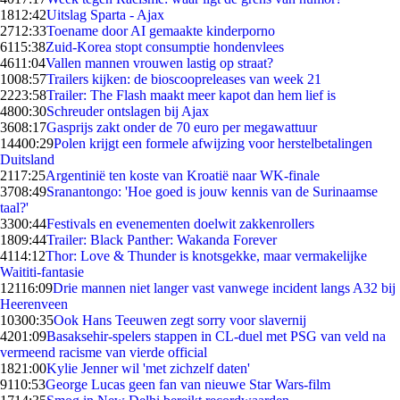
18
12:42
Uitslag Sparta - Ajax
27
12:33
Toename door AI gemaakte kinderporno
61
15:38
Zuid-Korea stopt consumptie hondenvlees
46
11:04
Vallen mannen vrouwen lastig op straat?
10
08:57
Trailers kijken: de bioscoopreleases van week 21
22
23:58
Trailer: The Flash maakt meer kapot dan hem lief is
48
00:30
Schreuder ontslagen bij Ajax
36
08:17
Gasprijs zakt onder de 70 euro per megawattuur
144
00:29
Polen krijgt een formele afwijzing voor herstelbetalingen
Duitsland
21
17:25
Argentinië ten koste van Kroatië naar WK-finale
37
08:49
Sranantongo: 'Hoe goed is jouw kennis van de Surinaamse
taal?'
33
00:44
Festivals en evenementen doelwit zakkenrollers
18
09:44
Trailer: Black Panther: Wakanda Forever
41
14:12
Thor: Love & Thunder is knotsgekke, maar vermakelijke
Waititi-fantasie
121
16:09
Drie mannen niet langer vast vanwege incident langs A32 bij
Heerenveen
103
00:35
Ook Hans Teeuwen zegt sorry voor slavernij
42
01:09
Basaksehir-spelers stappen in CL-duel met PSG van veld na
vermeend racisme van vierde official
18
21:00
Kylie Jenner wil 'met zichzelf daten'
91
10:53
George Lucas geen fan van nieuwe Star Wars-film