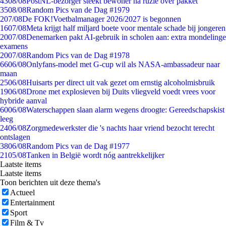
43
08/08
PostNL-bezorger steekt bewoner na ruzie over pakket
35
08/08
Random Pics van de Dag #1979
2
07/08
De FOK!Voetbalmanager 2026/2027 is begonnen
16
07/08
Meta krijgt half miljard boete voor mentale schade bij jongeren
20
07/08
Denemarken pakt AI-gebruik in scholen aan: extra mondelinge
examens
20
07/08
Random Pics van de Dag #1978
66
06/08
Onlyfans-model met G-cup wil als NASA-ambassadeur naar
maan
25
06/08
Huisarts per direct uit vak gezet om ernstig alcoholmisbruik
19
06/08
Drone met explosieven bij Duits vliegveld voedt vrees voor
hybride aanval
60
06/08
Waterschappen slaan alarm wegens droogte: Gereedschapskist
leeg
24
06/08
Zorgmedewerkster die 's nachts haar vriend bezocht terecht
ontslagen
38
06/08
Random Pics van de Dag #1977
21
05/08
Tanken in België wordt nóg aantrekkelijker
Laatste items
Laatste items
Toon berichten uit deze thema's
Actueel
Entertainment
Sport
Film & Tv