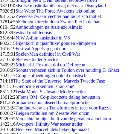
17
14:35
Smog in New Delhi bereikt recordwaarden
187
11:03
Britse moslimfamilie mag niet naar Disneyland
79
20:51
Star Wars: The Force Awakens lekt online
98
12:52
Zweedse zwaardvechter had racistisch motief
178
14:55
Scholen Utrecht doen Zwarte Piet in de ban
61
04:52
Aanhoudingen na ruzie azc Almelo
8
12:39
Festival midlifecrisis
35
16:44
N.W.A-film kaskraker in VS
80
22:15
Bijenkorf: dit jaar 'luxe' gouden klimpieten
16
16:19
Festival Appelsap gaat door
17
15:01
Spider-Man definitief in Civil War
27
10:58
Nieuwe trailer Spectre
74
09:23
Michael J. Fox niet dol op DeLorean
30
10:07
Scouts verbazen zich in Toulon over houding El Ghazi
70
22:17
Google afbeeldingen ook al racistisch
7
14:18
The State of the Universe: Marvels Tweede Fase
84
15:16
'Genocide erkennen is racisme'
85
11:12
Tesla Model S - Insane Mode reacties
136
12:23
Frans OM: Co-piloot zette daling bewust in
8
11:25
Suriname nationaliseert bauxietproductie
10
13:24
The Interview en Transformers in race voor Razzie
80
20:27
Belgen rofllollen om Zwarte Piet-onzin
92
20:55
Verdachte in bijna helft van de gevallen allochtoon
14
22:16
Avengers: Infinity War teaser trailer
30
16:44
Heel veel Marvel titels bekendgemaakt