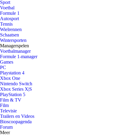
Sport
Voetbal
Formule 1
Autosport
Tennis
Wielrennen
Schaatsen
Wintersporten
Managerspelen
Voetbalmanager
Formule 1-manager
Games
PC
Playstation 4
Xbox One
Nintendo Switch
Xbox Series X|S
PlayStation 5
Film & TV
Film
Televisie
Trailers en Videos
Bioscoopagenda
Forum
Meer