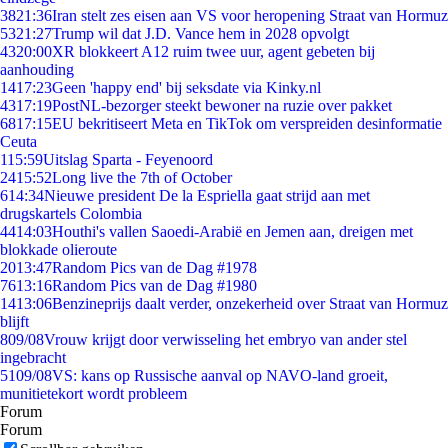
38
21:36
Iran stelt zes eisen aan VS voor heropening Straat van Hormuz
53
21:27
Trump wil dat J.D. Vance hem in 2028 opvolgt
43
20:00
XR blokkeert A12 ruim twee uur, agent gebeten bij
aanhouding
14
17:23
Geen 'happy end' bij seksdate via Kinky.nl
43
17:19
PostNL-bezorger steekt bewoner na ruzie over pakket
68
17:15
EU bekritiseert Meta en TikTok om verspreiden desinformatie
Ceuta
1
15:59
Uitslag Sparta - Feyenoord
24
15:52
Long live the 7th of October
6
14:34
Nieuwe president De la Espriella gaat strijd aan met
drugskartels Colombia
44
14:03
Houthi's vallen Saoedi-Arabië en Jemen aan, dreigen met
blokkade olieroute
20
13:47
Random Pics van de Dag #1978
76
13:16
Random Pics van de Dag #1980
14
13:06
Benzineprijs daalt verder, onzekerheid over Straat van Hormuz
blijft
8
09/08
Vrouw krijgt door verwisseling het embryo van ander stel
ingebracht
51
09/08
VS: kans op Russische aanval op NAVO-land groeit,
munitietekort wordt probleem
Forum
Forum