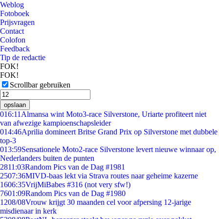
Weblog
Fotoboek
Prijsvragen
Contact
Colofon
Feedback
Tip de redactie
FOK!
FOK!
Scrollbar gebruiken
opslaan
0
16:11
Almansa wint Moto3-race Silverstone, Uriarte profiteert niet
van afwezige kampioenschapsleider
0
14:46
Aprilia domineert Britse Grand Prix op Silverstone met dubbele
top-3
0
13:59
Sensationele Moto2-race Silverstone levert nieuwe winnaar op,
Nederlanders buiten de punten
28
11:03
Random Pics van de Dag #1981
25
07:36
MIVD-baas lekt via Strava routes naar geheime kazerne
16
06:35
VrijMiBabes #316 (not very sfw!)
76
01:09
Random Pics van de Dag #1980
12
08/08
Vrouw krijgt 30 maanden cel voor afpersing 12-jarige
misdienaar in kerk