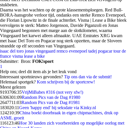
stukbeten.
Daarna was het wachten op de grote klassementsploegen. Red Bull-
BORA-hansgrohe verloor tijd, ondanks een sterke Remco Evenepoel,
die Florian Lipowitz in de finale achterliet. Visma | Lease a Bike bleek
vervolgens te sterk: Matteo Jorgenson, Davide Piganzoli en Jonas
Vingegaard begonnen met marge aan de slotkilometer, waarna
Vingegaard het karwei alleen afmaakte. UAE Emirates XRG kwam
met Isaac Del Toro en Pogacar nog sterk opzetten, maar de Sloveen
strandde op elf seconden van Vingegaard.
isaac del toro
jonas vingegaard
remco evenepoel
tadej pogacar
tour de
france
visma lease a bike
Submitter:
Bron:
FOK!sport
1
Help ons; deel dit item als je het leuk vond
Interessant sportnieuws gevonden?
Tip ons dan via de submit!
Helemaal sportgek?
Kom schrijven bij de sportcrew!
Meest gelezen
91937
06:35
VrijMiBabes #316 (not very sfw!)
63063
01:09
Random Pics van de Dag #1980
26477
11:03
Random Pics van de Dag #1981
1830
20:11
Geen 'happy end' bij seksdate via Kinky.nl
1242
10:39
China boekt doorbraak in eigen chipmachines, druk op
ASML groeit
1161
23:46
Hoe 30 landen zich voorbereiden op mogelijke oorlog met