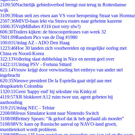
21
09:50
Nachtelijk gebiedsverbod brengt rust terug in Rotterdamse
wijk
31
09:39
Iran stelt zes eisen aan VS voor heropening Straat van Hormuz
25
07:36
MIVD-baas lekt via Strava routes naar geheime kazerne
16
06:35
VrijMiBabes #316 (not very sfw!)
6
06:30
Trailers kijken: de bioscoopreleases van week 32
76
01:09
Random Pics van de Dag #1980
1
00:01
Uitslag AZ - ADO Den Haag
12
23:46
Hoe 30 landen zich voorbereiden op mogelijke oorlog met
China en Noord-Korea
3
22:13
Vollering slaat dubbelslag in Nice en neemt geel over
14
22:11
Uitslag PSV - Fortuna Sittard
8
21:14
Vrouw krijgt door verwisseling het embryo van ander stel
ingebracht
6
20:35
Nieuwe president De la Espriella gaat strijd aan met
drugskartels Colombia
13
20:11
Geen 'happy end' bij seksdate via Kinky.nl
41
19:57
XR blokkeert A12 ruim twee uur, agent gebeten bij
aanhouding
3
19:21
Uitslag NEC - Telstar
22
08/08
Jesus Simulator komt naar Nintendo Switch
31
08/08
Britney Spears: "Ik geloof dat ik heb gefaald als moeder"
51
08/08
VS: kans op Russische aanval op NAVO-land groeit,
munitietekort wordt probleem
12
08/08
Broer 135 keer gestoken en gesneden: zes jaar cel en tbs voor