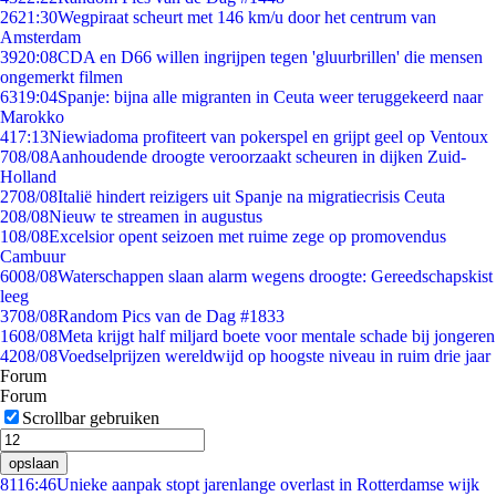
26
21:30
Wegpiraat scheurt met 146 km/u door het centrum van
Amsterdam
39
20:08
CDA en D66 willen ingrijpen tegen 'gluurbrillen' die mensen
ongemerkt filmen
63
19:04
Spanje: bijna alle migranten in Ceuta weer teruggekeerd naar
Marokko
4
17:13
Niewiadoma profiteert van pokerspel en grijpt geel op Ventoux
7
08/08
Aanhoudende droogte veroorzaakt scheuren in dijken Zuid-
Holland
27
08/08
Italië hindert reizigers uit Spanje na migratiecrisis Ceuta
2
08/08
Nieuw te streamen in augustus
1
08/08
Excelsior opent seizoen met ruime zege op promovendus
Cambuur
60
08/08
Waterschappen slaan alarm wegens droogte: Gereedschapskist
leeg
37
08/08
Random Pics van de Dag #1833
16
08/08
Meta krijgt half miljard boete voor mentale schade bij jongeren
42
08/08
Voedselprijzen wereldwijd op hoogste niveau in ruim drie jaar
Forum
Forum
Scrollbar gebruiken
opslaan
81
16:46
Unieke aanpak stopt jarenlange overlast in Rotterdamse wijk