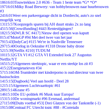
186
16:03
Touwtrekken 2.0 #636 - Team 1 beste team *G* *O*
197
16:01
Milky Road Brewery: van hobbybrouwen naar huurbrouwen
#3
24
16:01
Weer een parkeergarage dicht in Dordrecht, auto's zo snel
mogelijk weg
131
15:57
Koopzegels sparen bij AH duurt straks 2x zo lang
45
15:56
[Crowdfunding] #443 Rentestijgingen?
182
15:56
[WLR SC #417] Nieuw deel openen was kaputt
0
15:47
MotoGP #94 Met deel twee van het jaar
79
15:43
[IndyCar] #115 We're in Nashville Tennessee
297
15:40
Oorlog in Oekraïne #1318 Drone baby drone
52
15:39
[Netflix #210] TUDUM
101
15:32
GTA VI #12 GTA VI Extended look 27 Augustus
Netflix/YT
165
15:25
Algemeen steektopic, waar er een steekje los zit #3
4
15:22
Energietarieven #34
57
15:16
OM-Teamleider met kinderporno is oud-directeur van twee
basisscholen
14
15:15
[Dagboek] Veel aan hoofd - Deel 28
12
15:15
Algemeen Luchtvaarttopic #61
289
15:14
Keane #5
146
15:10
De EU-politiek #6 Musk naar Europa!
153
15:10
De woningmarkt #96 Eenmaal, andermaal
271
15:09
[Duits voetbal #53] Drei Glatzen von der Tankstelle (-1)
19
15:08
Centraal FC Utrecht topic #88 - #CorreiaIn