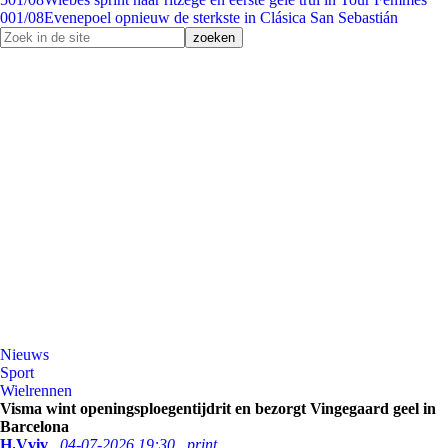
0
01/08
Evenepoel opnieuw de sterkste in Clásica San Sebastián
Nieuws
Sport
Wielrennen
Visma wint openingsploegentijdrit en bezorgt Vingegaard geel in
Barcelona
H.Vviv
04-07-2026 19:30
print