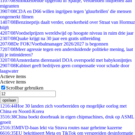
11
07/08
Smokkelbende opgerold in Spanje, verdienden miljoenen aan
migranten
39
07/08
CDA en D66 willen ingrijpen tegen 'gluurbrillen' die mensen
ongemerkt filmen
14
07/08
Benzineprijs daalt verder, onzekerheid over Straat van Hormuz
blijft
42
07/08
Voedselprijzen wereldwijd op hoogste niveau in ruim drie jaar
23
07/08
Quake krijgt na 30 jaar een gratis uitbreiding
2
07/08
De FOK!Voetbalmanager 2026/2027 is begonnen
72
07/08
Meer agressie tegen een andersluidende politieke mening, laat
jij je intimideren?
32
07/08
Amsterdams dierenasiel DOA overspoeld met babykonijntjes
29
07/08
Kabinet geeft bedrijven geen compensatie voor schade door
laagwater
Actieve items
Actieve items
Scrollbar gebruiken
opslaan
12
16:44
Hoe 30 landen zich voorbereiden op mogelijke oorlog met
China en Noord-Korea
35
16:38
China boekt doorbraak in eigen chipmachines, druk op ASML
groeit
25
16:35
MIVD-baas lekt via Strava routes naar geheime kazerne
66
16:35
EU bekritiseert Meta en TikTok om verspreiden desinformatie