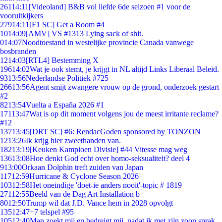
261
14:11
[Videoland] B&B vol liefde 6de seizoen #1 voor de
vooruitkijkers
279
14:11
[F1 SC] Get a Room #4
10
14:09
[AMV] VS #1313 Lying sack of shit.
0
14:07
Noodtoestand in westelijke provincie Canada vanwege
bosbranden
12
14:03
[RTL4] Bestemming X
196
14:02
Wat je ook stemt, je krijgt in NL altijd Links Liberaal Beleid.
93
13:56
Nederlandse Politiek #725
266
13:56
Agent smijt zwangere vrouw op de grond, onderzoek gestart
#2
82
13:54
Vuelta a España 2026 #1
171
13:47
Wat is op dit moment volgens jou de meest irritante reclame?
#12
137
13:45
[DRT SC] #6: RendacGoden sponsored by TONZON
12
13:26
Ik krijg hier zweethanden van.
182
13:19
[Keuken Kampioen Divisie] #44 Vitesse mag weg
136
13:08
Hoe denkt God echt over homo-seksualiteit? deel 4
9
13:00
Orkaan Dolphin treft zuiden van Japan
117
12:59
Hurricane & Cyclone Season 2026
103
12:58
Het oneindige 'doet-ie anders nooit'-topic # 1819
271
12:55
Beeld van de Dag Art Installation b
80
12:50
Trump wil dat J.D. Vance hem in 2028 opvolgt
135
12:47
+7 telspel #95
105
12:40
Man zoekt mij en bedreigt mij, nadat ik met zijn zoon sprak