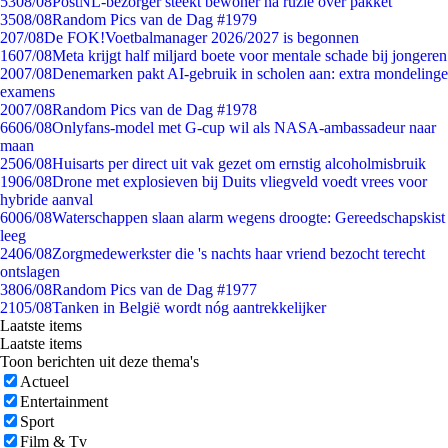
53
08/08
PostNL-bezorger steekt bewoner na ruzie over pakket
35
08/08
Random Pics van de Dag #1979
2
07/08
De FOK!Voetbalmanager 2026/2027 is begonnen
16
07/08
Meta krijgt half miljard boete voor mentale schade bij jongeren
20
07/08
Denemarken pakt AI-gebruik in scholen aan: extra mondelinge
examens
20
07/08
Random Pics van de Dag #1978
66
06/08
Onlyfans-model met G-cup wil als NASA-ambassadeur naar
maan
25
06/08
Huisarts per direct uit vak gezet om ernstig alcoholmisbruik
19
06/08
Drone met explosieven bij Duits vliegveld voedt vrees voor
hybride aanval
60
06/08
Waterschappen slaan alarm wegens droogte: Gereedschapskist
leeg
24
06/08
Zorgmedewerkster die 's nachts haar vriend bezocht terecht
ontslagen
38
06/08
Random Pics van de Dag #1977
21
05/08
Tanken in België wordt nóg aantrekkelijker
Laatste items
Laatste items
Toon berichten uit deze thema's
Actueel
Entertainment
Sport
Film & Tv