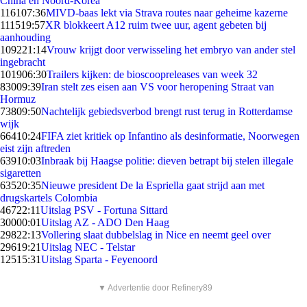
China en Noord-Korea
1161
07:36
MIVD-baas lekt via Strava routes naar geheime kazerne
1115
19:57
XR blokkeert A12 ruim twee uur, agent gebeten bij
aanhouding
1092
21:14
Vrouw krijgt door verwisseling het embryo van ander stel
ingebracht
1019
06:30
Trailers kijken: de bioscoopreleases van week 32
830
09:39
Iran stelt zes eisen aan VS voor heropening Straat van
Hormuz
738
09:50
Nachtelijk gebiedsverbod brengt rust terug in Rotterdamse
wijk
664
10:24
FIFA ziet kritiek op Infantino als desinformatie, Noorwegen
eist zijn aftreden
639
10:03
Inbraak bij Haagse politie: dieven betrapt bij stelen illegale
sigaretten
635
20:35
Nieuwe president De la Espriella gaat strijd aan met
drugskartels Colombia
467
22:11
Uitslag PSV - Fortuna Sittard
300
00:01
Uitslag AZ - ADO Den Haag
298
22:13
Vollering slaat dubbelslag in Nice en neemt geel over
296
19:21
Uitslag NEC - Telstar
125
15:31
Uitslag Sparta - Feyenoord
▼ Advertentie door Refinery89