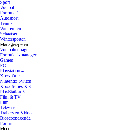
Sport
Voetbal
Formule 1
Autosport
Tennis
Wielrennen
Schaatsen
Wintersporten
Managerspelen
Voetbalmanager
Formule 1-manager
Games
PC
Playstation 4
Xbox One
Nintendo Switch
Xbox Series X|S
PlayStation 5
Film & TV
Film
Televisie
Trailers en Videos
Bioscoopagenda
Forum
Meer