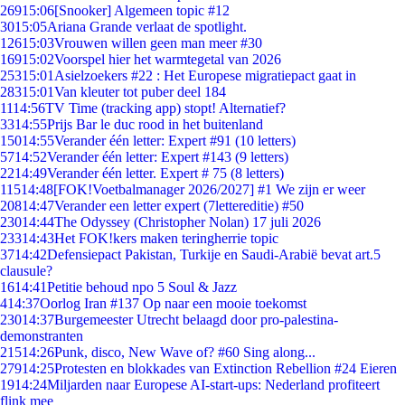
269
15:06
[Snooker] Algemeen topic #12
30
15:05
Ariana Grande verlaat de spotlight.
126
15:03
Vrouwen willen geen man meer #30
169
15:02
Voorspel hier het warmtegetal van 2026
253
15:01
Asielzoekers #22 : Het Europese migratiepact gaat in
283
15:01
Van kleuter tot puber deel 184
11
14:56
TV Time (tracking app) stopt! Alternatief?
33
14:55
Prijs Bar le duc rood in het buitenland
150
14:55
Verander één letter: Expert #91 (10 letters)
57
14:52
Verander één letter: Expert #143 (9 letters)
22
14:49
Verander één letter. Expert # 75 (8 letters)
115
14:48
[FOK!Voetbalmanager 2026/2027] #1 We zijn er weer
208
14:47
Verander een letter expert (7lettereditie) #50
230
14:44
The Odyssey (Christopher Nolan) 17 juli 2026
233
14:43
Het FOK!kers maken teringherrie topic
37
14:42
Defensiepact Pakistan, Turkije en Saudi-Arabië bevat art.5
clausule?
16
14:41
Petitie behoud npo 5 Soul & Jazz
4
14:37
Oorlog Iran #137 Op naar een mooie toekomst
230
14:37
Burgemeester Utrecht belaagd door pro-palestina-
demonstranten
215
14:26
Punk, disco, New Wave of? #60 Sing along...
279
14:25
Protesten en blokkades van Extinction Rebellion #24 Eieren
19
14:24
Miljarden naar Europese AI-start-ups: Nederland profiteert
flink mee