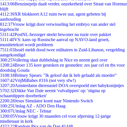
14
13:06
Benzineprijs daalt verder, onzekerheid over Straat van Hormuz
blijft
41
12:39
XR blokkeert A12 ruim twee uur, agent gebeten bij
aanhouding
8
12:37
Vrouw krijgt door verwisseling het embryo van ander stel
ingebracht
53
11:42
PostNL-bezorger steekt bewoner na ruzie over pakket
51
11:40
VS: kans op Russische aanval op NAVO-land groeit,
munitietekort wordt probleem
75
11:03
Israël meldt dood twee militairen in Zuid-Libanon, vergelding
aangekondigd
3
08:25
Vollering slaat dubbelslag in Nice en neemt geel over
12
08:24
Broer 135 keer gestoken en gesneden: zes jaar cel en tbs voor
doodslag Gouda
31
08:18
Britney Spears: "Ik geloof dat ik heb gefaald als moeder"
16
07:42
VrijMiBabes #316 (not very sfw!)
32
07:20
Amsterdams dierenasiel DOA overspoeld met babykonijntjes
57
02:32
Dikke Van Dale neemt 'vulvalippen' op: 'stigma op
schaamlippen doorbreken'
22
00:28
Jesus Simulator komt naar Nintendo Switch
1
00:25
Uitslag AZ - ADO Den Haag
3
00:07
Uitslag NEC - Telstar
12
00:05
Vrouw krijgt 30 maanden cel voor afpersing 12-jarige
misdienaar in kerk
43
22:22
Random Pics van de Dag #1448