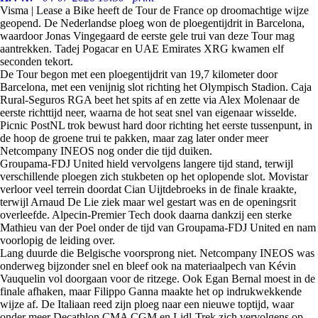
Visma | Lease a Bike heeft de Tour de France op droomachtige wijze
geopend. De Nederlandse ploeg won de ploegentijdrit in Barcelona,
waardoor Jonas Vingegaard de eerste gele trui van deze Tour mag
aantrekken. Tadej Pogacar en UAE Emirates XRG kwamen elf
seconden tekort.
De Tour begon met een ploegentijdrit van 19,7 kilometer door
Barcelona, met een venijnig slot richting het Olympisch Stadion. Caja
Rural-Seguros RGA beet het spits af en zette via Alex Molenaar de
eerste richttijd neer, waarna de hot seat snel van eigenaar wisselde.
Picnic PostNL trok bewust hard door richting het eerste tussenpunt, in
de hoop de groene trui te pakken, maar zag later onder meer
Netcompany INEOS nog onder die tijd duiken.
Groupama-FDJ United hield vervolgens langere tijd stand, terwijl
verschillende ploegen zich stukbeten op het oplopende slot. Movistar
verloor veel terrein doordat Cian Uijtdebroeks in de finale kraakte,
terwijl Arnaud De Lie ziek maar wel gestart was en de openingsrit
overleefde. Alpecin-Premier Tech dook daarna dankzij een sterke
Mathieu van der Poel onder de tijd van Groupama-FDJ United en nam
voorlopig de leiding over.
Lang duurde die Belgische voorsprong niet. Netcompany INEOS was
onderweg bijzonder snel en bleef ook na materiaalpech van Kévin
Vauquelin vol doorgaan voor de ritzege. Ook Egan Bernal moest in de
finale afhaken, maar Filippo Ganna maakte het op indrukwekkende
wijze af. De Italiaan reed zijn ploeg naar een nieuwe toptijd, waar
onder meer Decathlon CMA CGM en Lidl-Trek zich vervolgens op