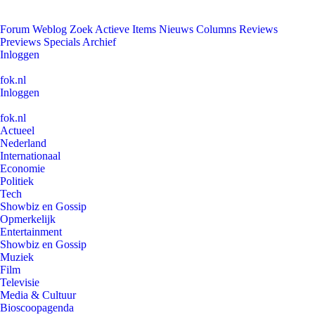
Forum
Weblog
Zoek
Actieve Items
Nieuws
Columns
Reviews
Previews
Specials
Archief
Inloggen
fok.nl
Inloggen
fok.nl
Actueel
Nederland
Internationaal
Economie
Politiek
Tech
Showbiz en Gossip
Opmerkelijk
Entertainment
Showbiz en Gossip
Muziek
Film
Televisie
Media & Cultuur
Bioscoopagenda