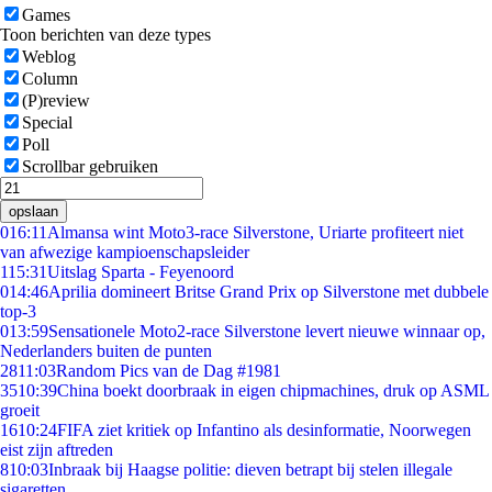
Games
Toon berichten van deze types
Weblog
Column
(P)review
Special
Poll
Scrollbar gebruiken
opslaan
0
16:11
Almansa wint Moto3-race Silverstone, Uriarte profiteert niet
van afwezige kampioenschapsleider
1
15:31
Uitslag Sparta - Feyenoord
0
14:46
Aprilia domineert Britse Grand Prix op Silverstone met dubbele
top-3
0
13:59
Sensationele Moto2-race Silverstone levert nieuwe winnaar op,
Nederlanders buiten de punten
28
11:03
Random Pics van de Dag #1981
35
10:39
China boekt doorbraak in eigen chipmachines, druk op ASML
groeit
16
10:24
FIFA ziet kritiek op Infantino als desinformatie, Noorwegen
eist zijn aftreden
8
10:03
Inbraak bij Haagse politie: dieven betrapt bij stelen illegale
sigaretten