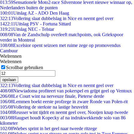
0
13:59
Sensationele Moto2-race Silverstone levert nieuwe winnaar op,
Nederlanders buiten de punten
1
00:01
Uitslag AZ - ADO Den Haag
3
22:13
Vollering slaat dubbelslag in Nice en neemt geel over
14
22:11
Uitslag PSV - Fortuna Sittard
3
19:21
Uitslag NEC - Telstar
0
08/08
Van de Zandschulp overleeft matchpoints, ook Griekspoor
verder in Montreal
1
08/08
Excelsior opent seizoen met ruime zege op promovendus
Cambuur
Wielrennen
Wielrennen
Scrollbar gebruiken
opslaan
3
22:13
Vollering slaat dubbelslag in Nice en neemt geel over
4
08/08
Niewiadoma profiteert van pokerspel en grijpt geel op Ventoux
2
06/08
Le Court wint na nerveuze finale, Pieterse derde
1
06/08
Lemmen boekt eerste profzege in zware Ronde van Polen-rit
1
05/08
Vollering de sterkste na lastige heuvelrit
1
04/08
Reusser wint tijdrit en neemt geel over, Nooijen knap tweede
0
03/08
Haugset houdt Kopecky af na indrukwekkende solo van 86
kilometer
1
02/08
Wiebes sprint in het geel naar tweede ritzege
5
01/08
Wiebes sprint naar ritzege en eerste gele trui in Tour Femmes