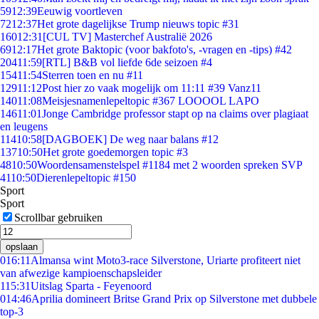
59
12:39
Eeuwig voortleven
72
12:37
Het grote dagelijkse Trump nieuws topic #31
160
12:31
[CUL TV] Masterchef Australië 2026
69
12:17
Het grote Baktopic (voor bakfoto's, -vragen en -tips) #42
204
11:59
[RTL] B&B vol liefde 6de seizoen #4
154
11:54
Sterren toen en nu #11
129
11:12
Post hier zo vaak mogelijk om 11:11 #39 Vanz11
140
11:08
Meisjesnamenlepeltopic #367 LOOOOL LAPO
146
11:01
Jonge Cambridge professor stapt op na claims over plagiaat
en leugens
114
10:58
[DAGBOEK] De weg naar balans #12
137
10:50
Het grote goedemorgen topic #3
48
10:50
Woordensamenstelspel #1184 met 2 woorden spreken SVP
41
10:50
Dierenlepeltopic #150
Sport
Sport
Scrollbar gebruiken
opslaan
0
16:11
Almansa wint Moto3-race Silverstone, Uriarte profiteert niet
van afwezige kampioenschapsleider
1
15:31
Uitslag Sparta - Feyenoord
0
14:46
Aprilia domineert Britse Grand Prix op Silverstone met dubbele
top-3