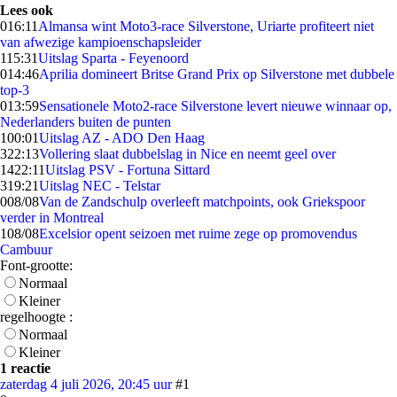
Lees ook
0
16:11
Almansa wint Moto3-race Silverstone, Uriarte profiteert niet
van afwezige kampioenschapsleider
1
15:31
Uitslag Sparta - Feyenoord
0
14:46
Aprilia domineert Britse Grand Prix op Silverstone met dubbele
top-3
0
13:59
Sensationele Moto2-race Silverstone levert nieuwe winnaar op,
Nederlanders buiten de punten
1
00:01
Uitslag AZ - ADO Den Haag
3
22:13
Vollering slaat dubbelslag in Nice en neemt geel over
14
22:11
Uitslag PSV - Fortuna Sittard
3
19:21
Uitslag NEC - Telstar
0
08/08
Van de Zandschulp overleeft matchpoints, ook Griekspoor
verder in Montreal
1
08/08
Excelsior opent seizoen met ruime zege op promovendus
Cambuur
Font-grootte:
Normaal
Kleiner
regelhoogte :
Normaal
Kleiner
1 reactie
zaterdag 4 juli 2026, 20:45 uur
#1