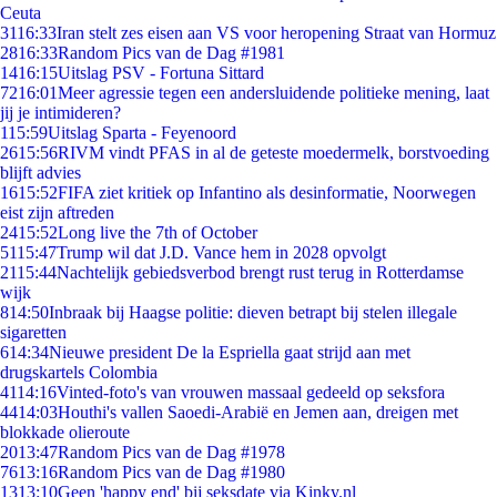
Ceuta
31
16:33
Iran stelt zes eisen aan VS voor heropening Straat van Hormuz
28
16:33
Random Pics van de Dag #1981
14
16:15
Uitslag PSV - Fortuna Sittard
72
16:01
Meer agressie tegen een andersluidende politieke mening, laat
jij je intimideren?
1
15:59
Uitslag Sparta - Feyenoord
26
15:56
RIVM vindt PFAS in al de geteste moedermelk, borstvoeding
blijft advies
16
15:52
FIFA ziet kritiek op Infantino als desinformatie, Noorwegen
eist zijn aftreden
24
15:52
Long live the 7th of October
51
15:47
Trump wil dat J.D. Vance hem in 2028 opvolgt
21
15:44
Nachtelijk gebiedsverbod brengt rust terug in Rotterdamse
wijk
8
14:50
Inbraak bij Haagse politie: dieven betrapt bij stelen illegale
sigaretten
6
14:34
Nieuwe president De la Espriella gaat strijd aan met
drugskartels Colombia
41
14:16
Vinted-foto's van vrouwen massaal gedeeld op seksfora
44
14:03
Houthi's vallen Saoedi-Arabië en Jemen aan, dreigen met
blokkade olieroute
20
13:47
Random Pics van de Dag #1978
76
13:16
Random Pics van de Dag #1980
13
13:10
Geen 'happy end' bij seksdate via Kinky.nl