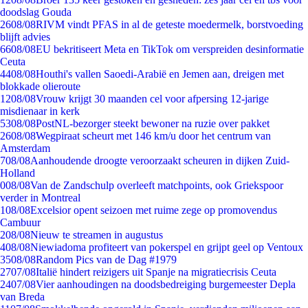
doodslag Gouda
26
08/08
RIVM vindt PFAS in al de geteste moedermelk, borstvoeding
blijft advies
66
08/08
EU bekritiseert Meta en TikTok om verspreiden desinformatie
Ceuta
44
08/08
Houthi's vallen Saoedi-Arabië en Jemen aan, dreigen met
blokkade olieroute
12
08/08
Vrouw krijgt 30 maanden cel voor afpersing 12-jarige
misdienaar in kerk
53
08/08
PostNL-bezorger steekt bewoner na ruzie over pakket
26
08/08
Wegpiraat scheurt met 146 km/u door het centrum van
Amsterdam
7
08/08
Aanhoudende droogte veroorzaakt scheuren in dijken Zuid-
Holland
0
08/08
Van de Zandschulp overleeft matchpoints, ook Griekspoor
verder in Montreal
1
08/08
Excelsior opent seizoen met ruime zege op promovendus
Cambuur
2
08/08
Nieuw te streamen in augustus
4
08/08
Niewiadoma profiteert van pokerspel en grijpt geel op Ventoux
35
08/08
Random Pics van de Dag #1979
27
07/08
Italië hindert reizigers uit Spanje na migratiecrisis Ceuta
24
07/08
Vier aanhoudingen na doodsbedreiging burgemeester Depla
van Breda