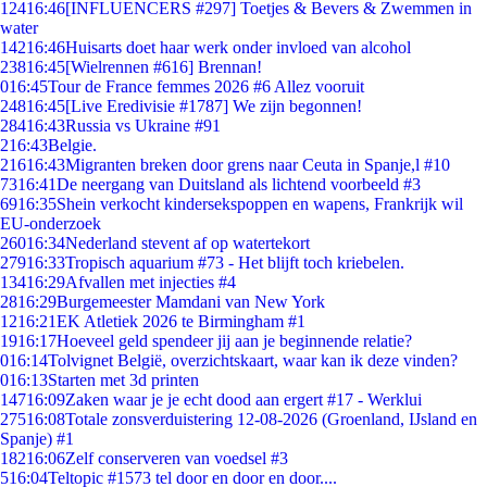
124
16:46
[INFLUENCERS #297] Toetjes & Bevers & Zwemmen in
water
142
16:46
Huisarts doet haar werk onder invloed van alcohol
238
16:45
[Wielrennen #616] Brennan!
0
16:45
Tour de France femmes 2026 #6 Allez vooruit
248
16:45
[Live Eredivisie #1787] We zijn begonnen!
284
16:43
Russia vs Ukraine #91
2
16:43
Belgie.
216
16:43
Migranten breken door grens naar Ceuta in Spanje,l #10
73
16:41
De neergang van Duitsland als lichtend voorbeeld #3
69
16:35
Shein verkocht kindersekspoppen en wapens, Frankrijk wil
EU-onderzoek
260
16:34
Nederland stevent af op watertekort
279
16:33
Tropisch aquarium #73 - Het blijft toch kriebelen.
134
16:29
Afvallen met injecties #4
28
16:29
Burgemeester Mamdani van New York
12
16:21
EK Atletiek 2026 te Birmingham #1
19
16:17
Hoeveel geld spendeer jij aan je beginnende relatie?
0
16:14
Tolvignet België, overzichtskaart, waar kan ik deze vinden?
0
16:13
Starten met 3d printen
147
16:09
Zaken waar je je echt dood aan ergert #17 - Werklui
275
16:08
Totale zonsverduistering 12-08-2026 (Groenland, IJsland en
Spanje) #1
182
16:06
Zelf conserveren van voedsel #3
5
16:04
Teltopic #1573 tel door en door en door....