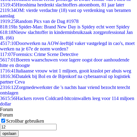
15
19:45
Hiroshima herdenkt slachtoffers atoombom, 81 jaar later
21
19:34
OM: vierde verdachte (18) vast op verdenking van beramen
aanslag
19
19:25
Random Pics van de Dag #1978
8
18:19
In Spider-Man: Brand New Day is Spidey echt weer Spidey
6
18:18
Nieuw slachtoffer in kindermisbruikzaak zorgprofessional Jan
B. (66)
45
17:10
Doorwerken na AOW-leeftijd vaker vastgelegd in cao's, moet
werken na je 67e de norm worden?
1
17:07
Forensics: Crime Scene Detective
56
17:01
Boeren waarschuwen voor lagere oogst door aanhoudende
hitte en droogte
17
16:41
Italiaanse vrouw wint 1 miljoen, gooit kraslot per abuis weg
18
16:36
Datalek bij Bol en de Bijenkorf na cyberaanval op logistiek
partner Ceva
23
16:12
Zorgmedewerkster die 's nachts haar vriend bezocht terecht
ontslagen
36
15:56
Hackers roven Coldcard-bitcoinwallets leeg voor 114 miljoen
dollar
Forum
Forum
Scrollbar gebruiken
opslaan