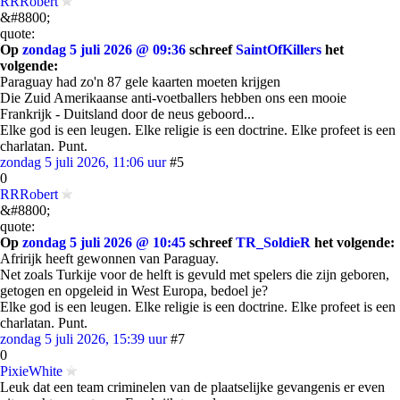
RRRobert
&#8800;
quote:
Op
zondag 5 juli 2026 @ 09:36
schreef
SaintOfKillers
het
volgende:
Paraguay had zo'n 87 gele kaarten moeten krijgen
Die Zuid Amerikaanse anti-voetballers hebben ons een mooie
Frankrijk - Duitsland door de neus geboord...
Elke god is een leugen. Elke religie is een doctrine. Elke profeet is een
charlatan. Punt.
zondag 5 juli 2026, 11:06 uur
#5
0
RRRobert
&#8800;
quote:
Op
zondag 5 juli 2026 @ 10:45
schreef
TR_SoldieR
het volgende:
Afririjk heeft gewonnen van Paraguay.
Net zoals Turkije voor de helft is gevuld met spelers die zijn geboren,
getogen en opgeleid in West Europa, bedoel je?
Elke god is een leugen. Elke religie is een doctrine. Elke profeet is een
charlatan. Punt.
zondag 5 juli 2026, 15:39 uur
#7
0
PixieWhite
Leuk dat een team criminelen van de plaatselijke gevangenis er even