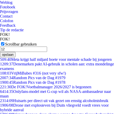
Weblog
Fotoboek
Prijsvragen
Contact
Colofon
Feedback
Tip de redactie
FOK!
FOK!
Scrollbar gebruiken
opslaan
5
09:40
Meta krijgt half miljard boete voor mentale schade bij jongeren
12
09:37
Denemarken pakt AI-gebruik in scholen aan: extra mondelinge
examens
1
08:03
VrijMiBabes #316 (not very sfw!)
20
07:34
Random Pics van de Dag #1979
19
00:45
Random Pics van de Dag #1978
2
21:30
De FOK!Voetbalmanager 2026/2027 is begonnen
64
14:35
Onlyfans-model met G-cup wil als NASA-ambassadeur naar
maan
23
14:09
Huisarts per direct uit vak gezet om ernstig alcoholmisbruik
19
06/08
Drone met explosieven bij Duits vliegveld voedt vrees voor
hybride aanval