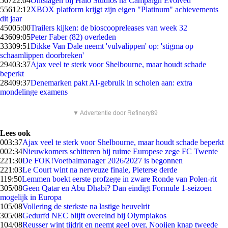
567
22:04
Ontslagen bij Halo Studios na Campaign Evolved
556
12:12
XBOX platform krijgt zijn eigen "Platinum" achievements
dit jaar
450
05:00
Trailers kijken: de bioscoopreleases van week 32
436
09:05
Peter Faber (82) overleden
333
09:51
Dikke Van Dale neemt 'vulvalippen' op: 'stigma op
schaamlippen doorbreken'
294
03:37
Ajax veel te sterk voor Shelbourne, maar houdt schade
beperkt
284
09:37
Denemarken pakt AI-gebruik in scholen aan: extra
mondelinge examens
▼ Advertentie door Refinery89
Lees ook
0
03:37
Ajax veel te sterk voor Shelbourne, maar houdt schade beperkt
0
02:34
Nieuwkomers schitteren bij ruime Europese zege FC Twente
2
21:30
De FOK!Voetbalmanager 2026/2027 is begonnen
2
21:03
Le Court wint na nerveuze finale, Pieterse derde
1
19:50
Lemmen boekt eerste profzege in zware Ronde van Polen-rit
3
05/08
Geen Qatar en Abu Dhabi? Dan eindigt Formule 1-seizoen
mogelijk in Europa
1
05/08
Vollering de sterkste na lastige heuvelrit
3
05/08
Gedurfd NEC blijft overeind bij Olympiakos
1
04/08
Reusser wint tijdrit en neemt geel over, Nooijen knap tweede