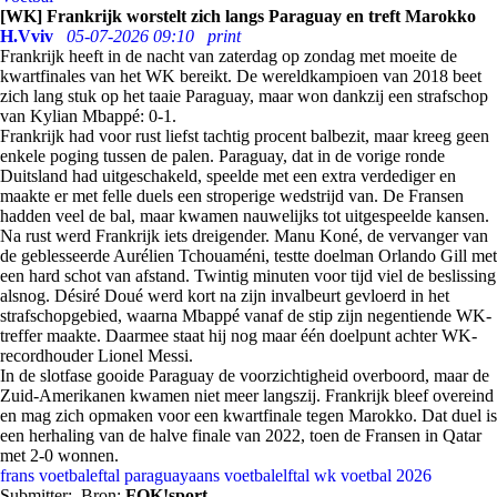
[WK] Frankrijk worstelt zich langs Paraguay en treft Marokko
H.Vviv
05-07-2026 09:10
print
Frankrijk heeft in de nacht van zaterdag op zondag met moeite de
kwartfinales van het WK bereikt. De wereldkampioen van 2018 beet
zich lang stuk op het taaie Paraguay, maar won dankzij een strafschop
van Kylian Mbappé: 0-1.
Frankrijk had voor rust liefst tachtig procent balbezit, maar kreeg geen
enkele poging tussen de palen. Paraguay, dat in de vorige ronde
Duitsland had uitgeschakeld, speelde met een extra verdediger en
maakte er met felle duels een stroperige wedstrijd van. De Fransen
hadden veel de bal, maar kwamen nauwelijks tot uitgespeelde kansen.
Na rust werd Frankrijk iets dreigender. Manu Koné, de vervanger van
de geblesseerde Aurélien Tchouaméni, testte doelman Orlando Gill met
een hard schot van afstand. Twintig minuten voor tijd viel de beslissing
alsnog. Désiré Doué werd kort na zijn invalbeurt gevloerd in het
strafschopgebied, waarna Mbappé vanaf de stip zijn negentiende WK-
treffer maakte. Daarmee staat hij nog maar één doelpunt achter WK-
recordhouder Lionel Messi.
In de slotfase gooide Paraguay de voorzichtigheid overboord, maar de
Zuid-Amerikanen kwamen niet meer langszij. Frankrijk bleef overeind
en mag zich opmaken voor een kwartfinale tegen Marokko. Dat duel is
een herhaling van de halve finale van 2022, toen de Fransen in Qatar
met 2-0 wonnen.
frans voetbaleftal
paraguayaans voetbalelftal
wk voetbal 2026
Submitter:
Bron:
FOK!sport