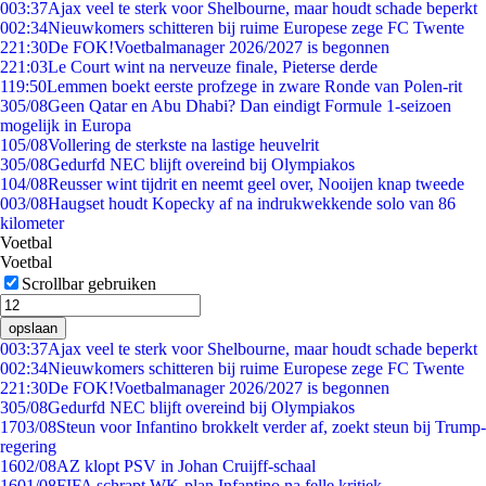
0
03:37
Ajax veel te sterk voor Shelbourne, maar houdt schade beperkt
0
02:34
Nieuwkomers schitteren bij ruime Europese zege FC Twente
2
21:30
De FOK!Voetbalmanager 2026/2027 is begonnen
2
21:03
Le Court wint na nerveuze finale, Pieterse derde
1
19:50
Lemmen boekt eerste profzege in zware Ronde van Polen-rit
3
05/08
Geen Qatar en Abu Dhabi? Dan eindigt Formule 1-seizoen
mogelijk in Europa
1
05/08
Vollering de sterkste na lastige heuvelrit
3
05/08
Gedurfd NEC blijft overeind bij Olympiakos
1
04/08
Reusser wint tijdrit en neemt geel over, Nooijen knap tweede
0
03/08
Haugset houdt Kopecky af na indrukwekkende solo van 86
kilometer
Voetbal
Voetbal
Scrollbar gebruiken
opslaan
0
03:37
Ajax veel te sterk voor Shelbourne, maar houdt schade beperkt
0
02:34
Nieuwkomers schitteren bij ruime Europese zege FC Twente
2
21:30
De FOK!Voetbalmanager 2026/2027 is begonnen
3
05/08
Gedurfd NEC blijft overeind bij Olympiakos
17
03/08
Steun voor Infantino brokkelt verder af, zoekt steun bij Trump-
regering
16
02/08
AZ klopt PSV in Johan Cruijff-schaal
16
01/08
FIFA schrapt WK-plan Infantino na felle kritiek