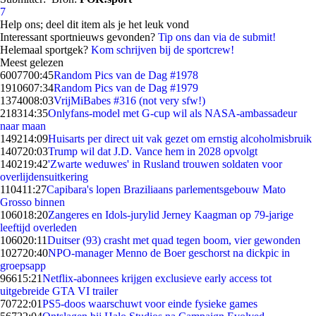
7
Help ons; deel dit item als je het leuk vond
Interessant sportnieuws gevonden?
Tip ons dan via de submit!
Helemaal sportgek?
Kom schrijven bij de sportcrew!
Meest gelezen
60077
00:45
Random Pics van de Dag #1978
19106
07:34
Random Pics van de Dag #1979
13740
08:03
VrijMiBabes #316 (not very sfw!)
2183
14:35
Onlyfans-model met G-cup wil als NASA-ambassadeur
naar maan
1492
14:09
Huisarts per direct uit vak gezet om ernstig alcoholmisbruik
1407
20:03
Trump wil dat J.D. Vance hem in 2028 opvolgt
1402
19:42
'Zwarte weduwes' in Rusland trouwen soldaten voor
overlijdensuitkering
1104
11:27
Capibara's lopen Braziliaans parlementsgebouw Mato
Grosso binnen
1060
18:20
Zangeres en Idols-jurylid Jerney Kaagman op 79-jarige
leeftijd overleden
1060
20:11
Duitser (93) crasht met quad tegen boom, vier gewonden
1027
20:40
NPO-manager Menno de Boer geschorst na dickpic in
groepsapp
966
15:21
Netflix-abonnees krijgen exclusieve early access tot
uitgebreide GTA VI trailer
707
22:01
PS5-doos waarschuwt voor einde fysieke games