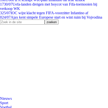
17
30/07
Uefa-landen dreigen met boycot van Fifa-toernooien bij
verkoop WK
3
25/07
IOC wijst klacht tegen FIFA-voorzitter Infantino af
0
24/07
Ajax kent simpele Europese start en wint ruim bij Vojvodina
Nieuws
Sport
Voetbal