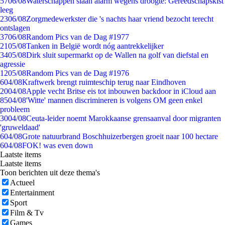
57
06/08
Waterschappen slaan alarm wegens droogte: Gereedschapskist
leeg
23
06/08
Zorgmedewerkster die 's nachts haar vriend bezocht terecht
ontslagen
37
06/08
Random Pics van de Dag #1977
21
05/08
Tanken in België wordt nóg aantrekkelijker
34
05/08
Dirk sluit supermarkt op de Wallen na golf van diefstal en
agressie
12
05/08
Random Pics van de Dag #1976
6
04/08
Kraftwerk brengt ruimteschip terug naar Eindhoven
20
04/08
Apple vecht Britse eis tot inbouwen backdoor in iCloud aan
85
04/08
'Witte' mannen discrimineren is volgens OM geen enkel
probleem
30
04/08
Ceuta-leider noemt Marokkaanse grensaanval door migranten
'gruweldaad'
6
04/08
Grote natuurbrand Boschhuizerbergen groeit naar 100 hectare
6
04/08
FOK! was even down
Laatste items
Laatste items
Toon berichten uit deze thema's
Actueel
Entertainment
Sport
Film & Tv
Games