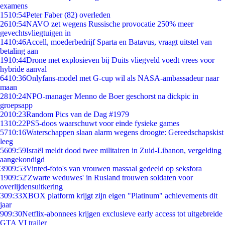
examens
15
10:54
Peter Faber (82) overleden
26
10:54
NAVO zet wegens Russische provocatie 250% meer
gevechtsvliegtuigen in
14
10:46
Accell, moederbedrijf Sparta en Batavus, vraagt uitstel van
betaling aan
19
10:44
Drone met explosieven bij Duits vliegveld voedt vrees voor
hybride aanval
64
10:36
Onlyfans-model met G-cup wil als NASA-ambassadeur naar
maan
28
10:24
NPO-manager Menno de Boer geschorst na dickpic in
groepsapp
20
10:23
Random Pics van de Dag #1979
13
10:22
PS5-doos waarschuwt voor einde fysieke games
57
10:16
Waterschappen slaan alarm wegens droogte: Gereedschapskist
leeg
56
09:59
Israël meldt dood twee militairen in Zuid-Libanon, vergelding
aangekondigd
39
09:53
Vinted-foto's van vrouwen massaal gedeeld op seksfora
19
09:52
'Zwarte weduwes' in Rusland trouwen soldaten voor
overlijdensuitkering
3
09:33
XBOX platform krijgt zijn eigen "Platinum" achievements dit
jaar
9
09:30
Netflix-abonnees krijgen exclusieve early access tot uitgebreide
GTA VI trailer