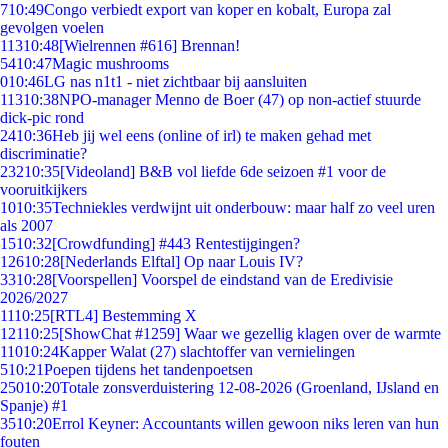
7
10:49
Congo verbiedt export van koper en kobalt, Europa zal
gevolgen voelen
113
10:48
[Wielrennen #616] Brennan!
54
10:47
Magic mushrooms
0
10:46
LG nas n1t1 - niet zichtbaar bij aansluiten
113
10:38
NPO-manager Menno de Boer (47) op non-actief stuurde
dick-pic rond
24
10:36
Heb jij wel eens (online of irl) te maken gehad met
discriminatie?
232
10:35
[Videoland] B&B vol liefde 6de seizoen #1 voor de
vooruitkijkers
10
10:35
Techniekles verdwijnt uit onderbouw: maar half zo veel uren
als 2007
15
10:32
[Crowdfunding] #443 Rentestijgingen?
126
10:28
[Nederlands Elftal] Op naar Louis IV?
33
10:28
[Voorspellen] Voorspel de eindstand van de Eredivisie
2026/2027
11
10:25
[RTL4] Bestemming X
121
10:25
[ShowChat #1259] Waar we gezellig klagen over de warmte
110
10:24
Kapper Walat (27) slachtoffer van vernielingen
5
10:21
Poepen tijdens het tandenpoetsen
250
10:20
Totale zonsverduistering 12-08-2026 (Groenland, IJsland en
Spanje) #1
35
10:20
Errol Keyner: Accountants willen gewoon niks leren van hun
fouten