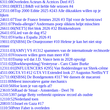
63
11:08
Overleden Acteurs & Actrices Deel #15
159
11:08
[RTL] B&B vol liefde 6de seizoen #4
235
11:08
Top 2000 Editie 2025 #243 Alle dikzakken willen op je
lijken
246
11:07
Tour de France femmes 2026 #3 Tijd voor de borstcrawl
20
11:07
Pinda-allergie? Andermans poep slikken helpt misschien
266
11:06
[NET5] Het blok 2026 #32 Blokkendozen
264
11:05
Lied van de dag #52
79
11:05
Vuelta a España 2026 #1
190
11:05
[SBS6] De Oranjezomer #10 Helene je kan het niet stop
ermee
231
11:03
[AMV] VS #1312 spammers van de internationale rechtsorde
22
11:03
Vrouwen willen geen man meer #30
17
11:03
Trump wil dat J.D. Vance hem in 2028 opvolgt
15
11:02
[Boekbespreking] Yesteryear - Caro Claire Burke
123
11:01
[INFLUENCERS #295] Van flodderslinger tot Shrek-crème
45
11:00
GTA VI #12 GTA VI Extended look 27 Augustus Netflix/YT
217
11:00
[SBS6] De Bondgenoten #317 We dansen de macaroni
11
11:00
Meest innovatieve game mechanics
43
10:56
Hoe kom je van egels af?
236
10:56
Raad de Straat - Amsterdam - Deel 78
12
10:53
97-jarige Betty verbreekt opnieuw record als oudste
121
10:52
Nederland toen
208
10:51
Israel en Gaza #17
11
10:50
Peter Faber is overleden