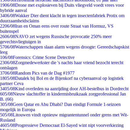
19
06/08
Drone met explosieven bij Duits vliegveld voedt vrees voor
hybride aanval
34
06/08
Wakker Dier dient klacht in tegen insectenfabriek Protix om
duurzaamheidsclaims
22
06/08
Iran en Oman eens over route Straat van Hormuz, VS
buitenspel
26
06/08
NAVO zet wegens Russische provocatie 250% meer
gevechtsvliegtuigen in
57
06/08
Waterschappen slaan alarm wegens droogte: Gereedschapskist
leeg
1
06/08
Forensics: Crime Scene Detective
23
06/08
Zorgmedewerkster die 's nachts haar vriend bezocht terecht
ontslagen
37
06/08
Random Pics van de Dag #1977
18
05/08
Datalek bij Bol en de Bijenkorf na cyberaanval op logistiek
partner Ceva
34
05/08
Kind overleden na aanrijding door AH-bestelbus in Dordrecht
6
05/08
Nieuw slachtoffer in kindermisbruikzaak zorgprofessional Jan
B. (66)
3
05/08
Geen Qatar en Abu Dhabi? Dan eindigt Formule 1-seizoen
mogelijk in Europa
5
05/08
Litouwen vindt opnieuw migrantentunnel onder grens met Wit-
Rusland
46
05/08
Progressieve Democraat El-Sayed wint nipt voorverkiezing