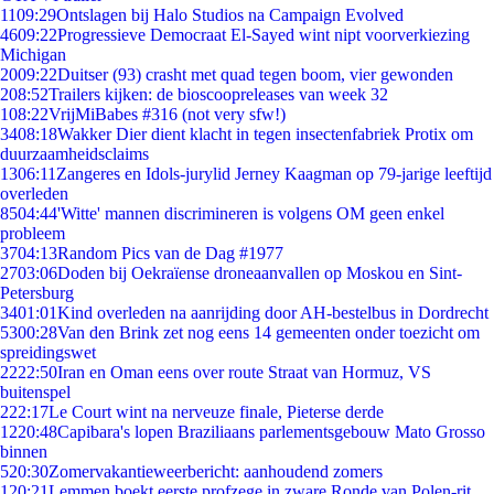
11
09:29
Ontslagen bij Halo Studios na Campaign Evolved
46
09:22
Progressieve Democraat El-Sayed wint nipt voorverkiezing
Michigan
20
09:22
Duitser (93) crasht met quad tegen boom, vier gewonden
2
08:52
Trailers kijken: de bioscoopreleases van week 32
1
08:22
VrijMiBabes #316 (not very sfw!)
34
08:18
Wakker Dier dient klacht in tegen insectenfabriek Protix om
duurzaamheidsclaims
13
06:11
Zangeres en Idols-jurylid Jerney Kaagman op 79-jarige leeftijd
overleden
85
04:44
'Witte' mannen discrimineren is volgens OM geen enkel
probleem
37
04:13
Random Pics van de Dag #1977
27
03:06
Doden bij Oekraïense droneaanvallen op Moskou en Sint-
Petersburg
34
01:01
Kind overleden na aanrijding door AH-bestelbus in Dordrecht
53
00:28
Van den Brink zet nog eens 14 gemeenten onder toezicht om
spreidingswet
22
22:50
Iran en Oman eens over route Straat van Hormuz, VS
buitenspel
2
22:17
Le Court wint na nerveuze finale, Pieterse derde
12
20:48
Capibara's lopen Braziliaans parlementsgebouw Mato Grosso
binnen
5
20:30
Zomervakantieweerbericht: aanhoudend zomers
1
20:21
Lemmen boekt eerste profzege in zware Ronde van Polen-rit