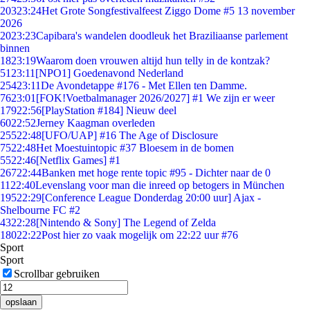
203
23:24
Het Grote Songfestivalfeest Ziggo Dome #5 13 november
2026
20
23:23
Capibara's wandelen doodleuk het Braziliaanse parlement
binnen
18
23:19
Waarom doen vrouwen altijd hun telly in de kontzak?
51
23:11
[NPO1] Goedenavond Nederland
254
23:11
De Avondetappe #176 - Met Ellen ten Damme.
76
23:01
[FOK!Voetbalmanager 2026/2027] #1 We zijn er weer
179
22:56
[PlayStation #184] Nieuw deel
60
22:52
Jerney Kaagman overleden
255
22:48
[UFO/UAP] #16 The Age of Disclosure
75
22:48
Het Moestuintopic #37 Bloesem in de bomen
55
22:46
[Netflix Games] #1
267
22:44
Banken met hoge rente topic #95 - Dichter naar de 0
11
22:40
Levenslang voor man die inreed op betogers in München
195
22:29
[Conference League Donderdag 20:00 uur] Ajax -
Shelbourne FC #2
43
22:28
[Nintendo & Sony] The Legend of Zelda
180
22:22
Post hier zo vaak mogelijk om 22:22 uur #76
Sport
Sport
Scrollbar gebruiken
opslaan