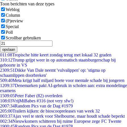
Toon berichten van deze types
Weblog
Column
(P)review
Special
Poll
Scrollbar gebruiken
opslaan
0
11:08
Tropische hitte keert zondag terug met lokaal 32 graden
3
10:12
Trump grijpt weer in op automatisch staatsburgerschap bij
geboorte in VS
23
09:51
Dikke Van Dale neemt 'vulvalippen' op: 'stigma op
schaamlippen doorbreken'
5
09:40
Meta krijgt half miljard boete voor mentale schade bij jongeren
12
09:37
Denemarken pakt AI-gebruik in scholen aan: extra mondelinge
examens
15
09:05
Peter Faber (82) overleden
1
08:03
VrijMiBabes #316 (not very sfw!)
20
07:34
Random Pics van de Dag #1979
2
05:00
Trailers kijken: de bioscoopreleases van week 32
0
03:37
Ajax veel te sterk voor Shelbourne, maar houdt schade beperkt
0
02:34
Nieuwkomers schitteren bij ruime Europese zege FC Twente
19
00:45
Random Pics van de Dag #1978