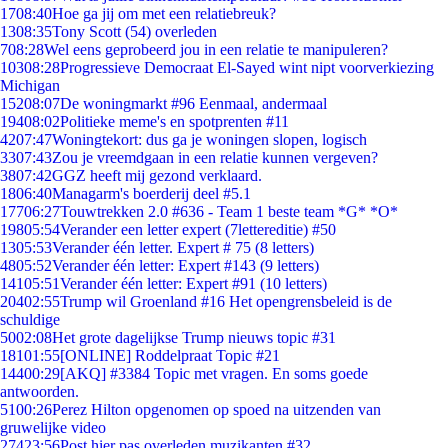
17
08:40
Hoe ga jij om met een relatiebreuk?
13
08:35
Tony Scott (54) overleden
7
08:28
Wel eens geprobeerd jou in een relatie te manipuleren?
103
08:28
Progressieve Democraat El-Sayed wint nipt voorverkiezing
Michigan
152
08:07
De woningmarkt #96 Eenmaal, andermaal
194
08:02
Politieke meme's en spotprenten #11
42
07:47
Woningtekort: dus ga je woningen slopen, logisch
33
07:43
Zou je vreemdgaan in een relatie kunnen vergeven?
38
07:42
GGZ heeft mij gezond verklaard.
18
06:40
Managarm's boerderij deel #5.1
177
06:27
Touwtrekken 2.0 #636 - Team 1 beste team *G* *O*
198
05:54
Verander een letter expert (7lettereditie) #50
13
05:53
Verander één letter. Expert # 75 (8 letters)
48
05:52
Verander één letter: Expert #143 (9 letters)
141
05:51
Verander één letter: Expert #91 (10 letters)
204
02:55
Trump wil Groenland #16 Het opengrensbeleid is de
schuldige
50
02:08
Het grote dagelijkse Trump nieuws topic #31
181
01:55
[ONLINE] Roddelpraat Topic #21
144
00:29
[AKQ] #3384 Topic met vragen. En soms goede
antwoorden.
51
00:26
Perez Hilton opgenomen op spoed na uitzenden van
gruwelijke video
274
23:56
Post hier pas overleden muzikanten #32