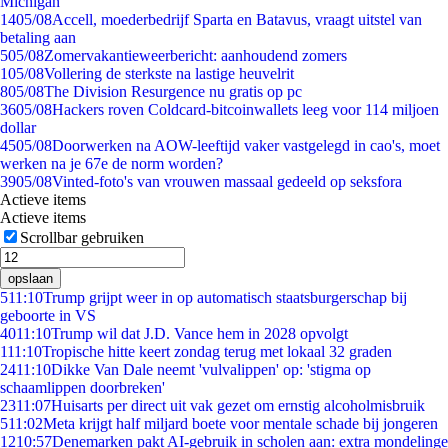
Michigan
14
05/08
Accell, moederbedrijf Sparta en Batavus, vraagt uitstel van
betaling aan
5
05/08
Zomervakantieweerbericht: aanhoudend zomers
1
05/08
Vollering de sterkste na lastige heuvelrit
8
05/08
The Division Resurgence nu gratis op pc
36
05/08
Hackers roven Coldcard-bitcoinwallets leeg voor 114 miljoen
dollar
45
05/08
Doorwerken na AOW-leeftijd vaker vastgelegd in cao's, moet
werken na je 67e de norm worden?
39
05/08
Vinted-foto's van vrouwen massaal gedeeld op seksfora
Actieve items
Actieve items
Scrollbar gebruiken
opslaan
5
11:10
Trump grijpt weer in op automatisch staatsburgerschap bij
geboorte in VS
40
11:10
Trump wil dat J.D. Vance hem in 2028 opvolgt
1
11:10
Tropische hitte keert zondag terug met lokaal 32 graden
24
11:10
Dikke Van Dale neemt 'vulvalippen' op: 'stigma op
schaamlippen doorbreken'
23
11:07
Huisarts per direct uit vak gezet om ernstig alcoholmisbruik
5
11:02
Meta krijgt half miljard boete voor mentale schade bij jongeren
12
10:57
Denemarken pakt AI-gebruik in scholen aan: extra mondelinge