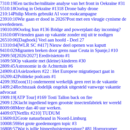
73
10:19
Een tactische/militaire analyse van het front in Oekraïne #31
55
10:18
Oorlog in Oekraïne #1318 Drone baby drone
2
10:14
Philip Morris gebruikt AI voor rookcampagne
239
10:10
Wie gaan er dood in 2026?Post met een vleugje cynisme de
overledenen.
190
10:09
Oorlog Iran #136 Bridge and powerplant day incoming?
116
10:08
Vrienden gaan op vakantie zonder mij uit te nodigen
265
10:06
[Dagboek] Veel aan hoofd - Deel 27
133
10:04
[WLR SC #417] Nieuw deel openen was kaputt
94
10:02
Migranten breken door grens naar Ceuta in Spanje,l #10
29
09:50
[2026/2027] Eredivisietoto #1
16
09:50
Op vakantie met (kleine) kinderen #30
28
09:45
Astronomie in de Achtertuin #6
249
09:43
Asielzoekers #22 : Het Europese migratiepact gaat in
162
09:42
Politieke podcasts #1
42
09:39
Zoon(11) onderneemt werkelijk geen reet in de vakantie
14
09:24
Rechtszaak dodelijk ongeluk uitgesteld vanwege vakantie
advocaat
19
09:19
[ATP Tour] #169 Tosti Tallon back on fire
29
09:12
Klacht ingediend tegen grootste insectenfabriek ter wereld
80
09:08
Meer dan 40 uur werken.
44
09:07
[Netflix #210] TUDUM
136
09:02
Grote natuurbrand in Noord-Limburg
100
08:59
Het grote goedemorgen topic #3
168
08:57
Wat is jullie binnenhuistemperatuur? #81 Horrorzomer