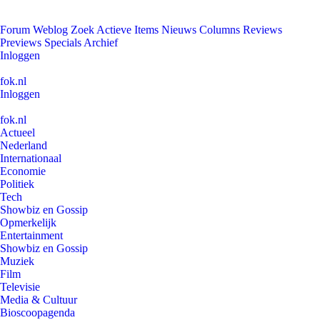
Forum
Weblog
Zoek
Actieve Items
Nieuws
Columns
Reviews
Previews
Specials
Archief
Inloggen
fok.nl
Inloggen
fok.nl
Actueel
Nederland
Internationaal
Economie
Politiek
Tech
Showbiz en Gossip
Opmerkelijk
Entertainment
Showbiz en Gossip
Muziek
Film
Televisie
Media & Cultuur
Bioscoopagenda