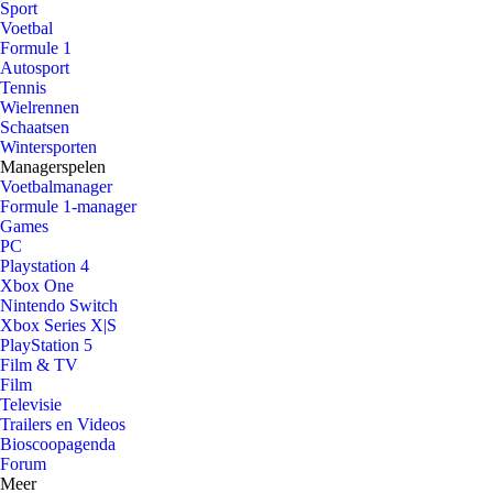
Sport
Voetbal
Formule 1
Autosport
Tennis
Wielrennen
Schaatsen
Wintersporten
Managerspelen
Voetbalmanager
Formule 1-manager
Games
PC
Playstation 4
Xbox One
Nintendo Switch
Xbox Series X|S
PlayStation 5
Film & TV
Film
Televisie
Trailers en Videos
Bioscoopagenda
Forum
Meer