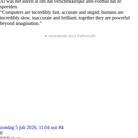
Al was het alleen al om dat verschrikkelijke anti-voetbal dat ze
speelden.
“Computers are incredibly fast, accurate and stupid; humans are
incredibly slow, inaccurate and brilliant; together they are powerful
beyond imagination.”
▼ Advertentie door Refinery89
zondag 5 juli 2026, 11:04 uur
#4
0