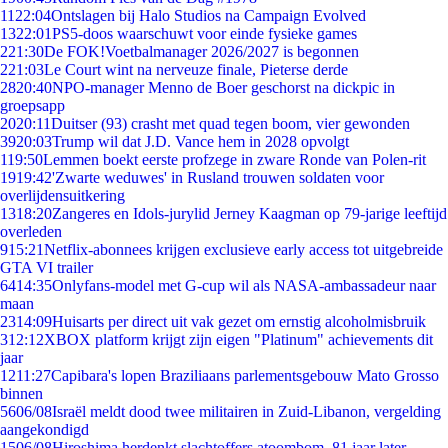
11
22:04
Ontslagen bij Halo Studios na Campaign Evolved
13
22:01
PS5-doos waarschuwt voor einde fysieke games
2
21:30
De FOK!Voetbalmanager 2026/2027 is begonnen
2
21:03
Le Court wint na nerveuze finale, Pieterse derde
28
20:40
NPO-manager Menno de Boer geschorst na dickpic in
groepsapp
20
20:11
Duitser (93) crasht met quad tegen boom, vier gewonden
39
20:03
Trump wil dat J.D. Vance hem in 2028 opvolgt
1
19:50
Lemmen boekt eerste profzege in zware Ronde van Polen-rit
19
19:42
'Zwarte weduwes' in Rusland trouwen soldaten voor
overlijdensuitkering
13
18:20
Zangeres en Idols-jurylid Jerney Kaagman op 79-jarige leeftijd
overleden
9
15:21
Netflix-abonnees krijgen exclusieve early access tot uitgebreide
GTA VI trailer
64
14:35
Onlyfans-model met G-cup wil als NASA-ambassadeur naar
maan
23
14:09
Huisarts per direct uit vak gezet om ernstig alcoholmisbruik
3
12:12
XBOX platform krijgt zijn eigen "Platinum" achievements dit
jaar
12
11:27
Capibara's lopen Braziliaans parlementsgebouw Mato Grosso
binnen
56
06/08
Israël meldt dood twee militairen in Zuid-Libanon, vergelding
aangekondigd
15
06/08
Hiroshima herdenkt slachtoffers atoombom, 81 jaar later