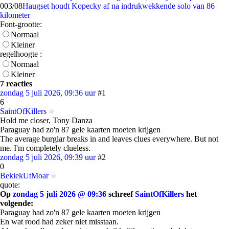
0
03/08
Haugset houdt Kopecky af na indrukwekkende solo van 86
kilometer
Font-grootte:
Normaal
Kleiner
regelhoogte :
Normaal
Kleiner
7 reacties
zondag 5 juli 2026, 09:36 uur
#1
6
SaintOfKillers
Hold me closer, Tony Danza
Paraguay had zo'n 87 gele kaarten moeten krijgen
The average burglar breaks in and leaves clues everywhere. But not
me. I'm completely clueless.
zondag 5 juli 2026, 09:39 uur
#2
0
BekiekUtMoar
quote:
Op
zondag 5 juli 2026 @ 09:36
schreef
SaintOfKillers
het
volgende:
Paraguay had zo'n 87 gele kaarten moeten krijgen
En wat rood had zeker niet misstaan.