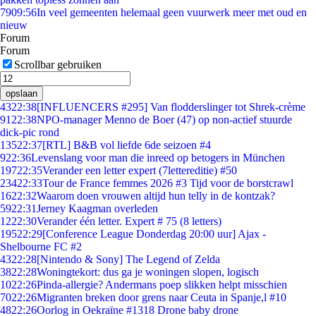
79
09:56
In veel gemeenten helemaal geen vuurwerk meer met oud en
nieuw
Forum
Forum
Scrollbar gebruiken
opslaan
43
22:38
[INFLUENCERS #295] Van flodderslinger tot Shrek-crème
91
22:38
NPO-manager Menno de Boer (47) op non-actief stuurde
dick-pic rond
135
22:37
[RTL] B&B vol liefde 6de seizoen #4
9
22:36
Levenslang voor man die inreed op betogers in München
197
22:35
Verander een letter expert (7lettereditie) #50
234
22:33
Tour de France femmes 2026 #3 Tijd voor de borstcrawl
16
22:32
Waarom doen vrouwen altijd hun telly in de kontzak?
59
22:31
Jerney Kaagman overleden
12
22:30
Verander één letter. Expert # 75 (8 letters)
195
22:29
[Conference League Donderdag 20:00 uur] Ajax -
Shelbourne FC #2
43
22:28
[Nintendo & Sony] The Legend of Zelda
38
22:28
Woningtekort: dus ga je woningen slopen, logisch
10
22:26
Pinda-allergie? Andermans poep slikken helpt misschien
70
22:26
Migranten breken door grens naar Ceuta in Spanje,l #10
48
22:26
Oorlog in Oekraïne #1318 Drone baby drone