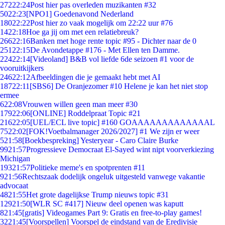
272
22:24
Post hier pas overleden muzikanten #32
50
22:23
[NPO1] Goedenavond Nederland
180
22:22
Post hier zo vaak mogelijk om 22:22 uur #76
14
22:18
Hoe ga jij om met een relatiebreuk?
266
22:16
Banken met hoge rente topic #95 - Dichter naar de 0
251
22:15
De Avondetappe #176 - Met Ellen ten Damme.
224
22:14
[Videoland] B&B vol liefde 6de seizoen #1 voor de
vooruitkijkers
246
22:12
Afbeeldingen die je gemaakt hebt met AI
187
22:11
[SBS6] De Oranjezomer #10 Helene je kan het niet stop
ermee
6
22:08
Vrouwen willen geen man meer #30
179
22:06
[ONLINE] Roddelpraat Topic #21
216
22:05
[UEL/ECL live topic] #160 GOAAAAAAAAAAAAAL
75
22:02
[FOK!Voetbalmanager 2026/2027] #1 We zijn er weer
5
21:58
[Boekbespreking] Yesteryear - Caro Claire Burke
99
21:57
Progressieve Democraat El-Sayed wint nipt voorverkiezing
Michigan
193
21:57
Politieke meme's en spotprenten #11
9
21:56
Rechtszaak dodelijk ongeluk uitgesteld vanwege vakantie
advocaat
48
21:55
Het grote dagelijkse Trump nieuws topic #31
129
21:50
[WLR SC #417] Nieuw deel openen was kaputt
8
21:45
[gratis] Videogames Part 9: Gratis en free-to-play games!
32
21:45
[Voorspellen] Voorspel de eindstand van de Eredivisie