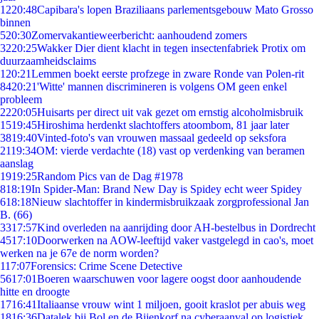
12
20:48
Capibara's lopen Braziliaans parlementsgebouw Mato Grosso
binnen
5
20:30
Zomervakantieweerbericht: aanhoudend zomers
32
20:25
Wakker Dier dient klacht in tegen insectenfabriek Protix om
duurzaamheidsclaims
1
20:21
Lemmen boekt eerste profzege in zware Ronde van Polen-rit
84
20:21
'Witte' mannen discrimineren is volgens OM geen enkel
probleem
22
20:05
Huisarts per direct uit vak gezet om ernstig alcoholmisbruik
15
19:45
Hiroshima herdenkt slachtoffers atoombom, 81 jaar later
38
19:40
Vinted-foto's van vrouwen massaal gedeeld op seksfora
21
19:34
OM: vierde verdachte (18) vast op verdenking van beramen
aanslag
19
19:25
Random Pics van de Dag #1978
8
18:19
In Spider-Man: Brand New Day is Spidey echt weer Spidey
6
18:18
Nieuw slachtoffer in kindermisbruikzaak zorgprofessional Jan
B. (66)
33
17:57
Kind overleden na aanrijding door AH-bestelbus in Dordrecht
45
17:10
Doorwerken na AOW-leeftijd vaker vastgelegd in cao's, moet
werken na je 67e de norm worden?
1
17:07
Forensics: Crime Scene Detective
56
17:01
Boeren waarschuwen voor lagere oogst door aanhoudende
hitte en droogte
17
16:41
Italiaanse vrouw wint 1 miljoen, gooit kraslot per abuis weg
18
16:36
Datalek bij Bol en de Bijenkorf na cyberaanval op logistiek