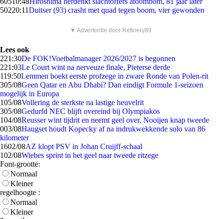
605
10:48
Hiroshima herdenkt slachtoffers atoombom, 81 jaar later
502
20:11
Duitser (93) crasht met quad tegen boom, vier gewonden
▼ Advertentie door Refinery89
Lees ook
2
21:30
De FOK!Voetbalmanager 2026/2027 is begonnen
2
21:03
Le Court wint na nerveuze finale, Pieterse derde
1
19:50
Lemmen boekt eerste profzege in zware Ronde van Polen-rit
3
05/08
Geen Qatar en Abu Dhabi? Dan eindigt Formule 1-seizoen
mogelijk in Europa
1
05/08
Vollering de sterkste na lastige heuvelrit
3
05/08
Gedurfd NEC blijft overeind bij Olympiakos
1
04/08
Reusser wint tijdrit en neemt geel over, Nooijen knap tweede
0
03/08
Haugset houdt Kopecky af na indrukwekkende solo van 86
kilometer
16
02/08
AZ klopt PSV in Johan Cruijff-schaal
1
02/08
Wiebes sprint in het geel naar tweede ritzege
Font-grootte:
Normaal
Kleiner
regelhoogte :
Normaal
Kleiner