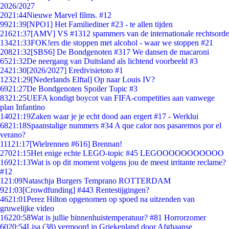
2026/2027
20
21:44
Nieuwe Marvel films. #12
99
21:39
[NPO1] Het Familiediner #23 - te allen tijden
216
21:37
[AMV] VS #1312 spammers van de internationale rechtsorde
134
21:33
FOK!ers die stoppen met alcohol - waar we stoppen #21
208
21:32
[SBS6] De Bondgenoten #317 We dansen de macaroni
65
21:32
De neergang van Duitsland als lichtend voorbeeld #3
24
21:30
[2026/2027] Eredivisietoto #1
123
21:29
[Nederlands Elftal] Op naar Louis IV?
69
21:27
De Bondgenoten Spoiler Topic #3
83
21:25
UEFA kondigt boycot van FIFA-competities aan vanwege
plan Infantino
140
21:19
Zaken waar je je echt dood aan ergert #17 - Werklui
68
21:18
Spaanstalige nummers #34 A que calor nos pasaremos por el
verano?
111
21:17
[Wielrennen #616] Brennan!
270
21:15
Het enige echte LEGO-topic #45 LEGOOOOOOOOOOO
169
21:13
Wat is op dit moment volgens jou de meest irritante reclame?
#12
1
21:09
Nataschja Burgers Temprano ROTTERDAM
9
21:03
[Crowdfunding] #443 Rentestijgingen?
46
21:01
Perez Hilton opgenomen op spoed na uitzenden van
gruwelijke video
162
20:58
Wat is jullie binnenhuistemperatuur? #81 Horrorzomer
60
20:54
Lisa (38) vermoord in Griekenland door Afghaanse