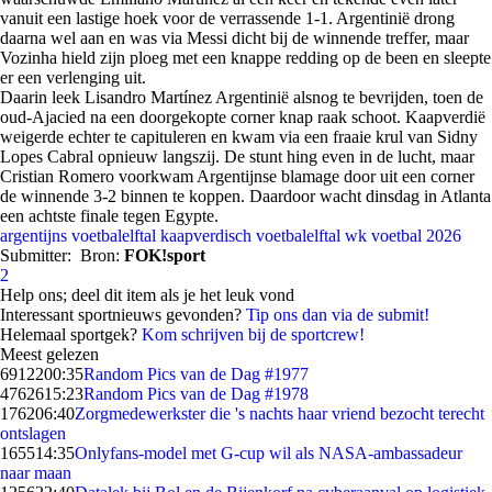
vanuit een lastige hoek voor de verrassende 1-1. Argentinië drong
daarna wel aan en was via Messi dicht bij de winnende treffer, maar
Vozinha hield zijn ploeg met een knappe redding op de been en sleepte
er een verlenging uit.
Daarin leek Lisandro Martínez Argentinië alsnog te bevrijden, toen de
oud-Ajacied na een doorgekopte corner knap raak schoot. Kaapverdië
weigerde echter te capituleren en kwam via een fraaie krul van Sidny
Lopes Cabral opnieuw langszij. De stunt hing even in de lucht, maar
Cristian Romero voorkwam Argentijnse blamage door uit een corner
de winnende 3-2 binnen te koppen. Daardoor wacht dinsdag in Atlanta
een achtste finale tegen Egypte.
argentijns voetbalelftal
kaapverdisch voetbalelftal
wk voetbal 2026
Submitter:
Bron:
FOK!sport
2
Help ons; deel dit item als je het leuk vond
Interessant sportnieuws gevonden?
Tip ons dan via de submit!
Helemaal sportgek?
Kom schrijven bij de sportcrew!
Meest gelezen
69122
00:35
Random Pics van de Dag #1977
47626
15:23
Random Pics van de Dag #1978
1762
06:40
Zorgmedewerkster die 's nachts haar vriend bezocht terecht
ontslagen
1655
14:35
Onlyfans-model met G-cup wil als NASA-ambassadeur
naar maan