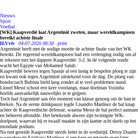
Nieuws
Sport
Voetbal
[WK] Kaapverdië laat Argentinië zweten, maar wereldkampioen
bereikt achtste finale
H.Vviv
04-07-2026 08:30
print
Argentinië heeft met de nodige moeite de achtste finale van het WK
bereikt. De regerend wereldkampioen had een verlenging nodig om af
te rekenen met het dappere Kaapverdië: 3-2. In de volgende ronde
wacht het Egypte van Mohamed Salah.
Kaapverdië bewees tegen Spanje al een lastig te bespelen ploeg te zijn
en kwam ook tegen Argentinië uitstekend voor de dag. De ploeg van
bondscoach Bubista hield lang zonder al te veel problemen stand.
Lionel Messi schoot een keer voorlangs, maar doelman Vozinha
hoefde aanvankelijk nauwelijks in te grijpen.
Toch had Argentinië aan één moment van klasse genoeg om de ban te
breken. Na de eerste drinkpauze legde Lisandro Martínez de bal knap
achter de Kaapverdische defensie, waarna Messi de bal perfect aannam
en beheerst afrondde. Het betekende alweer zijn twintigste WK-
doelpunt, waarvan hij er twaalf maakte in zijn laatste acht duels op het
mondiale podium.
Na rust groeide Kaapverdië steeds beter in de wedstrijd. Deroy Duarte
waarschuwde Emiliano Martínez al een keer en tekende even later