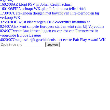
16
02/08
AZ klopt PSV in Johan Cruijff-schaal
16
01/08
FIFA schrapt WK-plan Infantino na felle kritiek
17
30/07
Uefa-landen dreigen met boycot van Fifa-toernooien bij
verkoop WK
3
25/07
IOC wijst klacht tegen FIFA-voorzitter Infantino af
0
24/07
Ajax kent simpele Europese start en wint ruim bij Vojvodina
0
24/07
Twente laat kansen liggen en verliest van Ferencváros in
voorronde Europa League
40
20/07
Oranje schrijft geschiedenis met eerste Fair Play Award WK