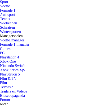
Sport
Voetbal
Formule 1
Autosport
Tennis
Wielrennen
Schaatsen
Wintersporten
Managerspelen
Voetbalmanager
Formule 1-manager
Games
PC
Playstation 4
Xbox One
Nintendo Switch
Xbox Series X|S
PlayStation 5
Film & TV
Film
Televisie
Trailers en Videos
Bioscoopagenda
Forum
Meer