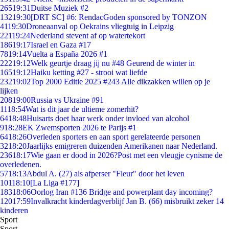
265
19:31
Duitse Muziek #2
132
19:30
[DRT SC] #6: RendacGoden sponsored by TONZON
41
19:30
Droneaanval op Oekrains vliegtuig in Leipzig
221
19:24
Nederland stevent af op watertekort
186
19:17
Israel en Gaza #17
78
19:14
Vuelta a España 2026 #1
222
19:12
Welk geurtje draag jij nu #48 Geurend de winter in
165
19:12
Haiku ketting #27 - strooi wat liefde
232
19:02
Top 2000 Editie 2025 #243 Alle dikzakken willen op je
lijken
208
19:00
Russia vs Ukraine #91
11
18:54
Wat is dit jaar de ultieme zomerhit?
64
18:48
Huisarts doet haar werk onder invloed van alcohol
9
18:28
EK Zwemsporten 2026 te Parijs #1
64
18:26
Overleden sporters en aan sport gerelateerde personen
32
18:20
Jaarlijks emigreren duizenden Amerikanen naar Nederland.
236
18:17
Wie gaan er dood in 2026?Post met een vleugje cynisme de
overledenen.
57
18:13
Abdul A. (27) als afperser "Fleur" door het leven
101
18:10
[La Liga #177]
183
18:06
Oorlog Iran #136 Bridge and powerplant day incoming?
120
17:59
Invalkracht kinderdagverblijf Jan B. (66) misbruikt zeker 14
kinderen
Sport
Sport