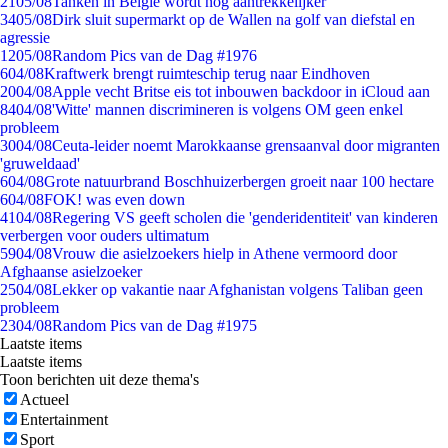
21
05/08
Tanken in België wordt nóg aantrekkelijker
34
05/08
Dirk sluit supermarkt op de Wallen na golf van diefstal en
agressie
12
05/08
Random Pics van de Dag #1976
6
04/08
Kraftwerk brengt ruimteschip terug naar Eindhoven
20
04/08
Apple vecht Britse eis tot inbouwen backdoor in iCloud aan
84
04/08
'Witte' mannen discrimineren is volgens OM geen enkel
probleem
30
04/08
Ceuta-leider noemt Marokkaanse grensaanval door migranten
'gruweldaad'
6
04/08
Grote natuurbrand Boschhuizerbergen groeit naar 100 hectare
6
04/08
FOK! was even down
41
04/08
Regering VS geeft scholen die 'genderidentiteit' van kinderen
verbergen voor ouders ultimatum
59
04/08
Vrouw die asielzoekers hielp in Athene vermoord door
Afghaanse asielzoeker
25
04/08
Lekker op vakantie naar Afghanistan volgens Taliban geen
probleem
23
04/08
Random Pics van de Dag #1975
Laatste items
Laatste items
Toon berichten uit deze thema's
Actueel
Entertainment
Sport