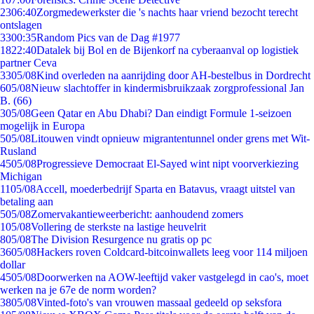
23
06:40
Zorgmedewerkster die 's nachts haar vriend bezocht terecht
ontslagen
33
00:35
Random Pics van de Dag #1977
18
22:40
Datalek bij Bol en de Bijenkorf na cyberaanval op logistiek
partner Ceva
33
05/08
Kind overleden na aanrijding door AH-bestelbus in Dordrecht
6
05/08
Nieuw slachtoffer in kindermisbruikzaak zorgprofessional Jan
B. (66)
3
05/08
Geen Qatar en Abu Dhabi? Dan eindigt Formule 1-seizoen
mogelijk in Europa
5
05/08
Litouwen vindt opnieuw migrantentunnel onder grens met Wit-
Rusland
45
05/08
Progressieve Democraat El-Sayed wint nipt voorverkiezing
Michigan
11
05/08
Accell, moederbedrijf Sparta en Batavus, vraagt uitstel van
betaling aan
5
05/08
Zomervakantieweerbericht: aanhoudend zomers
1
05/08
Vollering de sterkste na lastige heuvelrit
8
05/08
The Division Resurgence nu gratis op pc
36
05/08
Hackers roven Coldcard-bitcoinwallets leeg voor 114 miljoen
dollar
45
05/08
Doorwerken na AOW-leeftijd vaker vastgelegd in cao's, moet
werken na je 67e de norm worden?
38
05/08
Vinted-foto's van vrouwen massaal gedeeld op seksfora