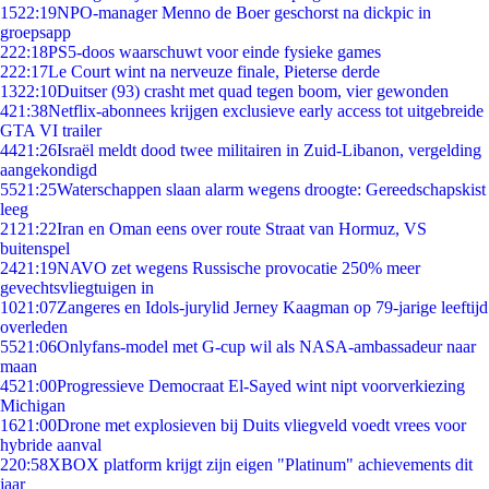
15
22:19
NPO-manager Menno de Boer geschorst na dickpic in
groepsapp
2
22:18
PS5-doos waarschuwt voor einde fysieke games
2
22:17
Le Court wint na nerveuze finale, Pieterse derde
13
22:10
Duitser (93) crasht met quad tegen boom, vier gewonden
4
21:38
Netflix-abonnees krijgen exclusieve early access tot uitgebreide
GTA VI trailer
44
21:26
Israël meldt dood twee militairen in Zuid-Libanon, vergelding
aangekondigd
55
21:25
Waterschappen slaan alarm wegens droogte: Gereedschapskist
leeg
21
21:22
Iran en Oman eens over route Straat van Hormuz, VS
buitenspel
24
21:19
NAVO zet wegens Russische provocatie 250% meer
gevechtsvliegtuigen in
10
21:07
Zangeres en Idols-jurylid Jerney Kaagman op 79-jarige leeftijd
overleden
55
21:06
Onlyfans-model met G-cup wil als NASA-ambassadeur naar
maan
45
21:00
Progressieve Democraat El-Sayed wint nipt voorverkiezing
Michigan
16
21:00
Drone met explosieven bij Duits vliegveld voedt vrees voor
hybride aanval
2
20:58
XBOX platform krijgt zijn eigen "Platinum" achievements dit
jaar