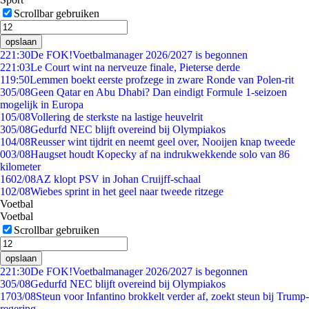
Scrollbar gebruiken
opslaan
2
21:30
De FOK!Voetbalmanager 2026/2027 is begonnen
2
21:03
Le Court wint na nerveuze finale, Pieterse derde
1
19:50
Lemmen boekt eerste profzege in zware Ronde van Polen-rit
3
05/08
Geen Qatar en Abu Dhabi? Dan eindigt Formule 1-seizoen
mogelijk in Europa
1
05/08
Vollering de sterkste na lastige heuvelrit
3
05/08
Gedurfd NEC blijft overeind bij Olympiakos
1
04/08
Reusser wint tijdrit en neemt geel over, Nooijen knap tweede
0
03/08
Haugset houdt Kopecky af na indrukwekkende solo van 86
kilometer
16
02/08
AZ klopt PSV in Johan Cruijff-schaal
1
02/08
Wiebes sprint in het geel naar tweede ritzege
Voetbal
Voetbal
Scrollbar gebruiken
opslaan
2
21:30
De FOK!Voetbalmanager 2026/2027 is begonnen
3
05/08
Gedurfd NEC blijft overeind bij Olympiakos
17
03/08
Steun voor Infantino brokkelt verder af, zoekt steun bij Trump-
regering