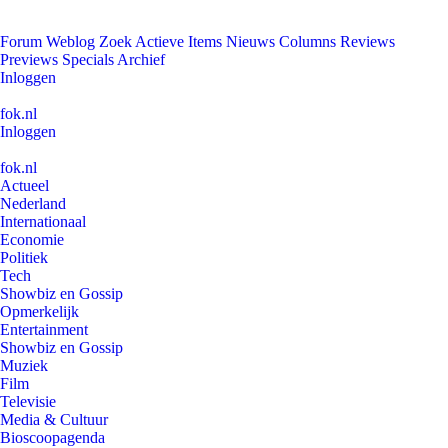
Forum
Weblog
Zoek
Actieve Items
Nieuws
Columns
Reviews
Previews
Specials
Archief
Inloggen
fok.nl
Inloggen
fok.nl
Actueel
Nederland
Internationaal
Economie
Politiek
Tech
Showbiz en Gossip
Opmerkelijk
Entertainment
Showbiz en Gossip
Muziek
Film
Televisie
Media & Cultuur
Bioscoopagenda