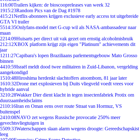
1
16:00
Trailers kijken: de bioscoopreleases van week 32
19
15:23
Random Pics van de Dag #1978
4
15:21
Netflix-abonnees krijgen exclusieve early access tot uitgebreide
GTA VI trailer
55
14:35
Onlyfans-model met G-cup wil als NASA-ambassadeur naar
maan
22
14:09
Huisarts per direct uit vak gezet om ernstig alcoholmisbruik
2
12:12
XBOX platform krijgt zijn eigen "Platinum" achievements dit
jaar
12
11:27
Capibara's lopen Braziliaans parlementsgebouw Mato Grosso
binnen
44
10:59
Israël meldt dood twee militairen in Zuid-Libanon, vergelding
aangekondigd
15
10:48
Hiroshima herdenkt slachtoffers atoombom, 81 jaar later
16
10:32
Drone met explosieven bij Duits vliegveld voedt vrees voor
hybride aanval
32
10:28
Wakker Dier dient klacht in tegen insectenfabriek Protix om
duurzaamheidsclaims
21
10:16
Iran en Oman eens over route Straat van Hormuz, VS
buitenspel
24
10:08
NAVO zet wegens Russische provocatie 250% meer
gevechtsvliegtuigen in
55
09:33
Waterschappen slaan alarm wegens droogte: Gereedschapskist
leeg
1
07:00
Forensics: Crime Scene Detective