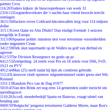
partner Ceva
1
16:26
Trailers kijken: de bioscoopreleases van week 32
23
16:12
Zorgmedewerkster die 's nachts haar vriend bezocht terecht
ontslagen
36
15:56
Hackers roven Coldcard-bitcoinwallets leeg voor 114 miljoen
dollar
3
15:13
Geen Qatar en Abu Dhabi? Dan eindigt Formule 1-seizoen
mogelijk in Europa
31
13:00
Spaanse politie: minstens tien voor terrorisme veroordeelden
onder migranten Ceuta
34
12:59
Dirk sluit supermarkt op de Wallen na golf van diefstal en
agressie
8
12:53
The Division Resurgence nu gratis op pc
64
12:53
Zetelpeiling: 24 zetels voor Pro en 18 zetels voor D66, FvD,
JA21 en PVV
49
12:44
Man (25) sterft nadat hij lijm als condoom gebruikt
5
12:43
Litouwen vindt opnieuw migrantentunnel onder grens met Wit-
Rusland
33
11:13
Random Pics van de Dag #1977
50
10:45
Van den Brink zet nog eens 14 gemeenten onder toezicht om
spreidingswet
11
10:20
Accell, moederbedrijf Sparta en Batavus, vraagt uitstel van
betaling aan
90
09:59
'Belgische' jongeren terroriseren Galderse Meren, maar Boa's
pakken topless zonnen aan