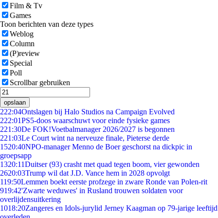
Film & Tv
Games
Toon berichten van deze types
Weblog
Column
(P)review
Special
Poll
Scrollbar gebruiken
opslaan
2
22:04
Ontslagen bij Halo Studios na Campaign Evolved
2
22:01
PS5-doos waarschuwt voor einde fysieke games
2
21:30
De FOK!Voetbalmanager 2026/2027 is begonnen
2
21:03
Le Court wint na nerveuze finale, Pieterse derde
15
20:40
NPO-manager Menno de Boer geschorst na dickpic in
groepsapp
13
20:11
Duitser (93) crasht met quad tegen boom, vier gewonden
26
20:03
Trump wil dat J.D. Vance hem in 2028 opvolgt
1
19:50
Lemmen boekt eerste profzege in zware Ronde van Polen-rit
9
19:42
'Zwarte weduwes' in Rusland trouwen soldaten voor
overlijdensuitkering
10
18:20
Zangeres en Idols-jurylid Jerney Kaagman op 79-jarige leeftijd
overleden