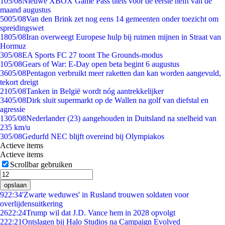
1
05/08
Nieuwe XBOX Game Pass titels voor de eerste helft van de
maand augustus
50
05/08
Van den Brink zet nog eens 14 gemeenten onder toezicht om
spreidingswet
18
05/08
Iran overweegt Europese hulp bij ruimen mijnen in Straat van
Hormuz
3
05/08
EA Sports FC 27 toont The Grounds-modus
1
05/08
Gears of War: E-Day open beta begint 6 augustus
36
05/08
Pentagon verbruikt meer raketten dan kan worden aangevuld,
tekort dreigt
21
05/08
Tanken in België wordt nóg aantrekkelijker
34
05/08
Dirk sluit supermarkt op de Wallen na golf van diefstal en
agressie
13
05/08
Nederlander (23) aangehouden in Duitsland na snelheid van
235 km/u
3
05/08
Gedurfd NEC blijft overeind bij Olympiakos
Actieve items
Actieve items
Scrollbar gebruiken
opslaan
9
22:34
'Zwarte weduwes' in Rusland trouwen soldaten voor
overlijdensuitkering
26
22:24
Trump wil dat J.D. Vance hem in 2028 opvolgt
2
22:21
Ontslagen bij Halo Studios na Campaign Evolved