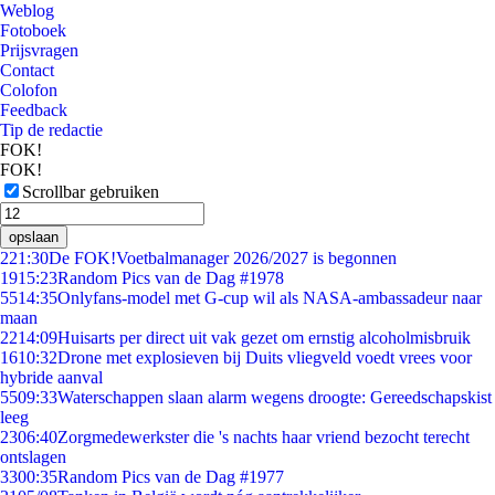
Weblog
Fotoboek
Prijsvragen
Contact
Colofon
Feedback
Tip de redactie
FOK!
FOK!
Scrollbar gebruiken
opslaan
2
21:30
De FOK!Voetbalmanager 2026/2027 is begonnen
19
15:23
Random Pics van de Dag #1978
55
14:35
Onlyfans-model met G-cup wil als NASA-ambassadeur naar
maan
22
14:09
Huisarts per direct uit vak gezet om ernstig alcoholmisbruik
16
10:32
Drone met explosieven bij Duits vliegveld voedt vrees voor
hybride aanval
55
09:33
Waterschappen slaan alarm wegens droogte: Gereedschapskist
leeg
23
06:40
Zorgmedewerkster die 's nachts haar vriend bezocht terecht
ontslagen
33
00:35
Random Pics van de Dag #1977