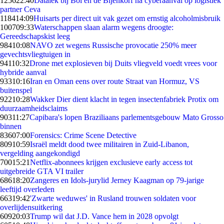
1256
22:40
Datalek bij Bol en de Bijenkorf na cyberaanval op logistiek
partner Ceva
1184
14:09
Huisarts per direct uit vak gezet om ernstig alcoholmisbruik
1007
09:33
Waterschappen slaan alarm wegens droogte:
Gereedschapskist leeg
984
10:08
NAVO zet wegens Russische provocatie 250% meer
gevechtsvliegtuigen in
941
10:32
Drone met explosieven bij Duits vliegveld voedt vrees voor
hybride aanval
933
10:16
Iran en Oman eens over route Straat van Hormuz, VS
buitenspel
922
10:28
Wakker Dier dient klacht in tegen insectenfabriek Protix om
duurzaamheidsclaims
903
11:27
Capibara's lopen Braziliaans parlementsgebouw Mato Grosso
binnen
836
07:00
Forensics: Crime Scene Detective
809
10:59
Israël meldt dood twee militairen in Zuid-Libanon,
vergelding aangekondigd
700
15:21
Netflix-abonnees krijgen exclusieve early access tot
uitgebreide GTA VI trailer
686
18:20
Zangeres en Idols-jurylid Jerney Kaagman op 79-jarige
leeftijd overleden
663
19:42
'Zwarte weduwes' in Rusland trouwen soldaten voor
overlijdensuitkering
609
20:03
Trump wil dat J.D. Vance hem in 2028 opvolgt