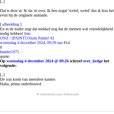
[..]
Dat is deze al. Ik sla 'm over. Ik ben nogal 'weird, weird' dus ik hou het
even bij de originele animatie.
[
afbeelding
]
En in de trailer zegt dat mokkel nog dat de mensen wat vriendelijkheid
nodig hebben!
foto
ONZ / [PAINT] Onzin Paints! #2
woensdag 4 december 2024, 09:59 uur
#14
0
bander1975
quote:
Op
woensdag 4 december 2024 @ 09:26
schreef
over_hedge
het
volgende:
[..]
De zon komt van meerdere kanten
Haha, prima onderbouwd.
▼ Advertentie door Refinery89