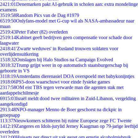
24
21:01
Denemarken pakt AI-gebruik in scholen aan: extra mondelinge
examens
35
19:58
Random Pics van de Dag #1979
65
19:50
Onlyfans-model met G-cup wil als NASA-ambassadeur naar
maan
25
19:43
Peter Faber (82) overleden
25
19:14
Kabinet geeft bedrijven geen compensatie voor schade door
laagwater
24
18:41
'Zwarte weduwes' in Rusland trouwen soldaten voor
overlijdensuitkering
15
18:32
Ontslagen bij Halo Studios na Campaign Evolved
30
18:32
Trump grijpt weer in op automatisch staatsburgerschap bij
geboorte in VS
31
18:19
Amsterdams dierenasiel DOA overspoeld met babykonijntjes
19
18:06
PS5-doos waarschuwt voor einde fysieke games
23
17:58
OM eist TBS tegen verwarde man die agenten stak met
aardappelschilmesje
69
15:03
Israël meldt dood twee militairen in Zuid-Libanon, vergelding
aangekondigd
29
13:48
NPO-manager Menno de Boer geschorst na dickpic in
groepsapp
1
13:37
Nieuwkomers schitteren bij ruime Europese zege FC Twente
14
12:19
Zangeres en Idols-jurylid Jerney Kaagman op 79-jarige leeftijd
overleden
24
12:00
Huisarts per direct uit vak gezet om ernstig alcoholmisbruik