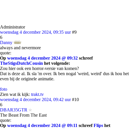
Administrator
woensdag 4 december 2024, 09:35 uur
#9
6
Danny
always and nevermore
quote:
Op
woensdag 4 december 2024 @ 09:32
schreef
TheStigsDutchCousin
het volgende:
Zou hier ook een horror-versie van komen?
Dat is deze al. Ik sla 'm over. Ik ben nogal 'weird, weird' dus ik hou het
even bij de originele animatie.
foto
Zien wat ik kijk:
trakt.tv
woensdag 4 december 2024, 09:42 uur
#10
6
DBAR35GTR
The Beast From The East
quote:
Op
woensdag 4 december 2024 @ 09:11
schreef
Flips
het