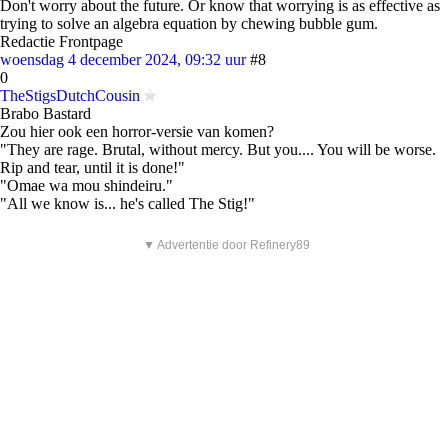
Don't worry about the future. Or know that worrying is as effective as
trying to solve an algebra equation by chewing bubble gum.
Redactie Frontpage
woensdag 4 december 2024, 09:32 uur
#8
0
TheStigsDutchCousin
Brabo Bastard
Zou hier ook een horror-versie van komen?
"They are rage. Brutal, without mercy. But you.... You will be worse.
Rip and tear, until it is done!"
"Omae wa mou shindeiru."
"All we know is... he's called The Stig!"
▼ Advertentie door Refinery89