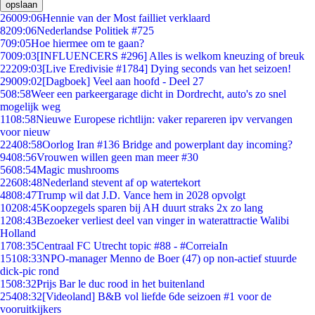
opslaan
260
09:06
Hennie van der Most failliet verklaard
82
09:06
Nederlandse Politiek #725
7
09:05
Hoe hiermee om te gaan?
70
09:03
[INFLUENCERS #296] Alles is welkom kneuzing of breuk
222
09:03
[Live Eredivisie #1784] Dying seconds van het seizoen!
290
09:02
[Dagboek] Veel aan hoofd - Deel 27
5
08:58
Weer een parkeergarage dicht in Dordrecht, auto's zo snel
mogelijk weg
11
08:58
Nieuwe Europese richtlijn: vaker repareren ipv vervangen
voor nieuw
224
08:58
Oorlog Iran #136 Bridge and powerplant day incoming?
94
08:56
Vrouwen willen geen man meer #30
56
08:54
Magic mushrooms
226
08:48
Nederland stevent af op watertekort
48
08:47
Trump wil dat J.D. Vance hem in 2028 opvolgt
102
08:45
Koopzegels sparen bij AH duurt straks 2x zo lang
12
08:43
Bezoeker verliest deel van vinger in waterattractie Walibi
Holland
17
08:35
Centraal FC Utrecht topic #88 - #CorreiaIn
151
08:33
NPO-manager Menno de Boer (47) op non-actief stuurde
dick-pic rond
15
08:32
Prijs Bar le duc rood in het buitenland
254
08:32
[Videoland] B&B vol liefde 6de seizoen #1 voor de
vooruitkijkers