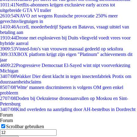
10
11:41
Netflix-abonnees krijgen exclusieve early access tot
uitgebreide GTA VI trailer
26
10:54
NAVO zet wegens Russische provocatie 250% meer
gevechtsvliegtuigen in
14
10:46
Accell, moederbedrijf Sparta en Batavus, vraagt uitstel van
betaling aan
19
10:44
Drone met explosieven bij Duits vliegveld voedt vrees voor
hybride aanval
39
09:53
Vinted-foto's van vrouwen massaal gedeeld op seksfora
3
09:33
XBOX platform krijgt zijn eigen "Platinum" achievements dit
jaar
46
09:22
Progressieve Democraat El-Sayed wint nipt voorverkiezing
Michigan
34
07/08
Wakker Dier dient klacht in tegen insectenfabriek Protix om
duurzaamheidsclaims
85
07/08
'Witte' mannen discrimineren is volgens OM geen enkel
probleem
27
07/08
Doden bij Oekraïense droneaanvallen op Moskou en Sint-
Petersburg
34
07/08
Kind overleden na aanrijding door AH-bestelbus in Dordrecht
Forum
Forum
Scrollbar gebruiken