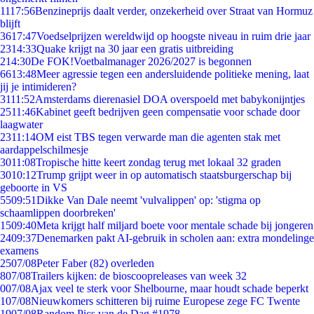
11
17:56
Benzineprijs daalt verder, onzekerheid over Straat van Hormuz
blijft
36
17:47
Voedselprijzen wereldwijd op hoogste niveau in ruim drie jaar
23
14:33
Quake krijgt na 30 jaar een gratis uitbreiding
2
14:30
De FOK!Voetbalmanager 2026/2027 is begonnen
66
13:48
Meer agressie tegen een andersluidende politieke mening, laat
jij je intimideren?
31
11:52
Amsterdams dierenasiel DOA overspoeld met babykonijntjes
25
11:46
Kabinet geeft bedrijven geen compensatie voor schade door
laagwater
23
11:14
OM eist TBS tegen verwarde man die agenten stak met
aardappelschilmesje
30
11:08
Tropische hitte keert zondag terug met lokaal 32 graden
30
10:12
Trump grijpt weer in op automatisch staatsburgerschap bij
geboorte in VS
55
09:51
Dikke Van Dale neemt 'vulvalippen' op: 'stigma op
schaamlippen doorbreken'
15
09:40
Meta krijgt half miljard boete voor mentale schade bij jongeren
24
09:37
Denemarken pakt AI-gebruik in scholen aan: extra mondelinge
examens
25
07/08
Peter Faber (82) overleden
8
07/08
Trailers kijken: de bioscoopreleases van week 32
0
07/08
Ajax veel te sterk voor Shelbourne, maar houdt schade beperkt
1
07/08
Nieuwkomers schitteren bij ruime Europese zege FC Twente
19
07/08
Random Pics van de Dag #1978