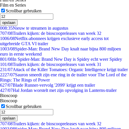
Film en Series
Scrollbar gebruiken
opslaan
0
08:35
Nieuw te streamen in augustus
7
07/08
Trailers kijken: de bioscoopreleases van week 32
10
06/08
Netflix-abonnees krijgen exclusieve early access tot
uitgebreide GTA VI trailer
10
03/08
Spider-Man: Brand New Day knalt naar bijna 800 miljoen
euro in eerste weekend
8
01/08
In Spider-Man: Brand New Day is Spidey echt weer Spidey
1
01/08
Trailers kijken: de bioscoopreleases van week 31
2
31/07
Attack of the Killer Tomatoes: Organic Intelligence krijgt trailer
22
27/07
Sauron smeedt zijn ene ring in de trailer voor The Lord of the
Rings: The Rings of Power
6
27/07
Blade Runner-vervolg '2099' krijgt een trailer
4
27/07
Hal Jordan worstelt met zijn opvolging in Lanterns-trailer
Bioscoop
Bioscoop
Scrollbar gebruiken
opslaan
7
07/08
Trailers kijken: de bioscoopreleases van week 32
10
03/08
Spider-Man: Brand New Day knalt naar bijna 800 miljoen