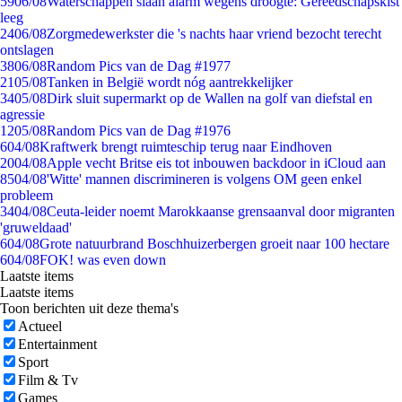
59
06/08
Waterschappen slaan alarm wegens droogte: Gereedschapskist
leeg
24
06/08
Zorgmedewerkster die 's nachts haar vriend bezocht terecht
ontslagen
38
06/08
Random Pics van de Dag #1977
21
05/08
Tanken in België wordt nóg aantrekkelijker
34
05/08
Dirk sluit supermarkt op de Wallen na golf van diefstal en
agressie
12
05/08
Random Pics van de Dag #1976
6
04/08
Kraftwerk brengt ruimteschip terug naar Eindhoven
20
04/08
Apple vecht Britse eis tot inbouwen backdoor in iCloud aan
85
04/08
'Witte' mannen discrimineren is volgens OM geen enkel
probleem
34
04/08
Ceuta-leider noemt Marokkaanse grensaanval door migranten
'gruweldaad'
6
04/08
Grote natuurbrand Boschhuizerbergen groeit naar 100 hectare
6
04/08
FOK! was even down
Laatste items
Laatste items
Toon berichten uit deze thema's
Actueel
Entertainment
Sport
Film & Tv
Games