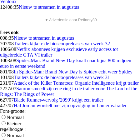
Ventoux
124
08:35
Nieuw te streamen in augustus
▼ Advertentie door Refinery89
Lees ook
0
08:35
Nieuw te streamen in augustus
7
07/08
Trailers kijken: de bioscoopreleases van week 32
10
06/08
Netflix-abonnees krijgen exclusieve early access tot
uitgebreide GTA VI trailer
10
03/08
Spider-Man: Brand New Day knalt naar bijna 800 miljoen
euro in eerste weekend
8
01/08
In Spider-Man: Brand New Day is Spidey echt weer Spidey
1
01/08
Trailers kijken: de bioscoopreleases van week 31
2
31/07
Attack of the Killer Tomatoes: Organic Intelligence krijgt trailer
22
27/07
Sauron smeedt zijn ene ring in de trailer voor The Lord of the
Rings: The Rings of Power
6
27/07
Blade Runner-vervolg '2099' krijgt een trailer
4
27/07
Hal Jordan worstelt met zijn opvolging in Lanterns-trailer
Font-grootte:
Normaal
Kleiner
regelhoogte :
Normaal