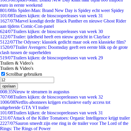
euro in eerste weekend
8
01/08
In Spider-Man: Brand New Day is Spidey echt weer Spidey
1
01/08
Trailers kijken: de bioscoopreleases van week 31
16
27/07
Marvel kondigt derde Black Panther en nieuwe Ghost Rider
aan tijdens Comic-Con-panel
6
24/07
Trailers kijken: de bioscoopreleases van week 30
1
22/07
Trailer: ijdelheid heeft een nieuw gezicht in Clayface
51
22/07
The Odyssey: klassiek gedicht maar ook een klassieke film?
15
20/07
Trailer Avengers: Doomsday geeft een eerste blik op de grote
clash tussen de superhelden
5
19/07
Trailers kijken: de bioscoopreleases van week 29
Trailers & Video's
Trailers & Video's
Scrollbar gebruiken
opslaan
0
08:35
Nieuw te streamen in augustus
7
07/08
Trailers kijken: de bioscoopreleases van week 32
10
06/08
Netflix-abonnees krijgen exclusieve early access tot
uitgebreide GTA VI trailer
1
01/08
Trailers kijken: de bioscoopreleases van week 31
2
31/07
Attack of the Killer Tomatoes: Organic Intelligence krijgt trailer
22
27/07
Sauron smeedt zijn ene ring in de trailer voor The Lord of the
Rings: The Rings of Power