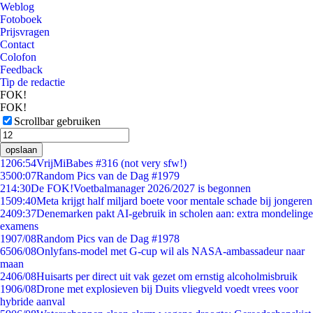
Weblog
Fotoboek
Prijsvragen
Contact
Colofon
Feedback
Tip de redactie
FOK!
FOK!
Scrollbar gebruiken
opslaan
12
06:54
VrijMiBabes #316 (not very sfw!)
35
00:07
Random Pics van de Dag #1979
2
14:30
De FOK!Voetbalmanager 2026/2027 is begonnen
15
09:40
Meta krijgt half miljard boete voor mentale schade bij jongeren
24
09:37
Denemarken pakt AI-gebruik in scholen aan: extra mondelinge
examens
19
07/08
Random Pics van de Dag #1978
65
06/08
Onlyfans-model met G-cup wil als NASA-ambassadeur naar
maan
24
06/08
Huisarts per direct uit vak gezet om ernstig alcoholmisbruik
19
06/08
Drone met explosieven bij Duits vliegveld voedt vrees voor
hybride aanval