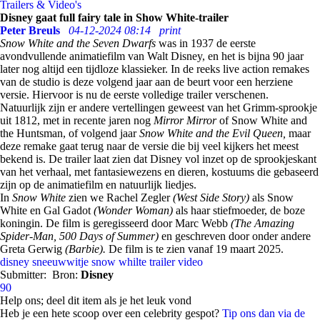
Trailers & Video's
Disney gaat full fairy tale in Show White-trailer
Peter Breuls
04-12-2024 08:14
print
Snow White and the Seven Dwarfs
was in 1937 de eerste
avondvullende animatiefilm van Walt Disney, en het is bijna 90 jaar
later nog altijd een tijdloze klassieker. In de reeks live action remakes
van de studio is deze volgend jaar aan de beurt voor een herziene
versie. Hiervoor is nu de eerste volledige trailer verschenen.
Natuurlijk zijn er andere vertellingen geweest van het Grimm-sprookje
uit 1812, met in recente jaren nog
Mirror Mirror
of Snow White and
the Huntsman, of volgend jaar
Snow White and the Evil Queen,
maar
deze remake gaat terug naar de versie die bij veel kijkers het meest
bekend is. De trailer laat zien dat Disney vol inzet op de sprookjeskant
van het verhaal, met fantasiewezens en dieren, kostuums die gebaseerd
zijn op de animatiefilm en natuurlijk liedjes.
In
Snow White
zien we
Rachel Zegler
(West Side Story)
als Snow
White en Gal Gadot
(Wonder Woman)
als haar stiefmoeder, de boze
koningin. De film is geregisseerd door Marc Webb
(The Amazing
Spider-Man, 500 Days of Summer)
en geschreven door onder andere
Greta Gerwig
(Barbie).
De film is te zien vanaf 19 maart 2025.
disney
sneeuwwitje
snow whilte
trailer
video
Submitter:
Bron:
Disney
90
Help ons; deel dit item als je het leuk vond
Heb je een hete scoop over een celebrity gespot?
Tip ons dan via de