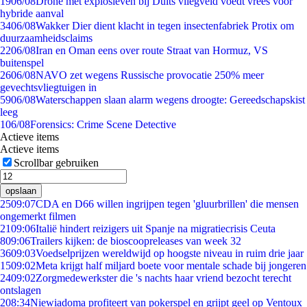
19
06/08
Drone met explosieven bij Duits vliegveld voedt vrees voor
hybride aanval
34
06/08
Wakker Dier dient klacht in tegen insectenfabriek Protix om
duurzaamheidsclaims
22
06/08
Iran en Oman eens over route Straat van Hormuz, VS
buitenspel
26
06/08
NAVO zet wegens Russische provocatie 250% meer
gevechtsvliegtuigen in
59
06/08
Waterschappen slaan alarm wegens droogte: Gereedschapskist
leeg
1
06/08
Forensics: Crime Scene Detective
Actieve items
Actieve items
Scrollbar gebruiken
opslaan
25
09:07
CDA en D66 willen ingrijpen tegen 'gluurbrillen' die mensen
ongemerkt filmen
21
09:06
Italië hindert reizigers uit Spanje na migratiecrisis Ceuta
8
09:06
Trailers kijken: de bioscoopreleases van week 32
36
09:03
Voedselprijzen wereldwijd op hoogste niveau in ruim drie jaar
15
09:02
Meta krijgt half miljard boete voor mentale schade bij jongeren
24
09:02
Zorgmedewerkster die 's nachts haar vriend bezocht terecht
ontslagen
2
08:34
Niewiadoma profiteert van pokerspel en grijpt geel op Ventoux