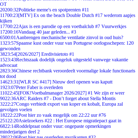
OT
202
00:32
Politieke meme's en spotprenten #11
117
00:23
[MTV] Ex on the beach Double Dutch #17 wederom aapjes
kijken
177
00:22
Ajax is een parodie op een voetbalclub #7 Vuurwerkjes
172
00:16
Vandaag 40 jaar geleden... #3
65
00:01
Aanbrengen mechanische ventilatie zinvol in oud huis?
13
23:57
Spaanse kust onder vuur van Portugese oorlogsschepen: 120
gewonden
38
23:54
[2026/2027] Eredivisietoto #1
15
23:43
Rechtszaak dodelijk ongeluk uitgesteld vanwege vakantie
advocaat
28
23:36
Chinese rechtbank veroordeelt voormalige lokale functionaris
tot dood
146
23:31
[WLR SC #417] Nieuw deel openen was kaputt
19
23:07
Peter Faber is overleden
110
22:45
[FOK!Voetbalmanager 2026/2027] #1 We zijn er weer
90
22:36
ARC Raiders #7 - Don’t forget about Stella Montis
32
22:27
Congo verbiedt export van koper en kobalt, Europa zal
gevolgen voelen
182
22:22
Post hier zo vaak mogelijk om 22:22 uur #76
251
22:20
Asielzoekers #22 : Het Europese migratiepact gaat in
68
22:14
Roddelpraat onder vuur: ongepaste opmerkingen
minderjarigen deel 2
280
22:06
Post hier pas overleden muzikanten #32