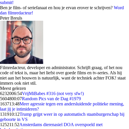
submit!
Ben je film- of seriefanaat en hou je ervan erover te schrijven?
Word
dan filmredacteur!
Peter Breuls
Filmredacteur, developer en administrator. Schrijft graag, of het nou
code of tekst is, maar het liefst over goede films en tv-series. Als hij
niet aan het bouwen is natuurlijk, want de techniek achter FOK! staat
immers ook niet stil.
Meest gelezen
62320
06:54
VrijMiBabes #316 (not very sfw!)
56048
00:07
Random Pics van de Dag #1979
1637
13:48
Meer agressie tegen een andersluidende politieke mening,
laat jij je intimideren?
1319
10:12
Trump grijpt weer in op automatisch staatsburgerschap bij
geboorte in VS
1252
11:52
Amsterdams dierenasiel DOA overspoeld met