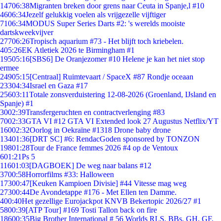
147
06:38
Migranten breken door grens naar Ceuta in Spanje,l #10
46
06:34
Jezelf gelukkig voelen als vrijgezelle vijftiger
71
06:34
MODUS Super Series Darts #2: 's werelds mooiste
dartskweekvijver
277
06:26
Tropisch aquarium #73 - Het blijft toch kriebelen.
4
05:26
EK Atletiek 2026 te Birmingham #1
195
05:16
[SBS6] De Oranjezomer #10 Helene je kan het niet stop
ermee
249
05:15
[Centraal] Ruimtevaart / SpaceX #87 Rondje oceaan
233
04:34
Israel en Gaza #17
256
03:11
Totale zonsverduistering 12-08-2026 (Groenland, IJsland en
Spanje) #1
30
02:39
Transfergeruchten en contractverlenging #83
70
02:33
GTA VI #12 GTA VI Extended look 27 Augustus Netflix/YT
160
02:32
Oorlog in Oekraïne #1318 Drone baby drone
134
01:36
[DRT SC] #6: RendacGoden sponsored by TONZON
198
01:28
Tour de France femmes 2026 #4 op de Ventoux
6
01:21
Ps 5
116
01:03
[DAGBOEK] De weg naar balans #12
37
00:58
Horrorfilms #33: Halloween
173
00:47
[Keuken Kampioen Divisie] #44 Vitesse mag weg
273
00:44
De Avondetappe #176 - Met Ellen ten Damme.
4
00:40
Het gezellige Eurojackpot KNVB Bekertopic 2026/27 #1
58
00:39
[ATP Tour] #169 Tosti Tallon back on fire
186
00:35
Big Brother International # 56 Worlds RLS, BBs, GH, GF,