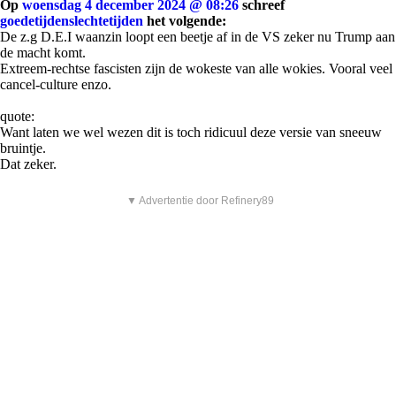
Op
woensdag 4 december 2024 @ 08:26
schreef
goedetijdenslechtetijden
het volgende:
De z.g D.E.I waanzin loopt een beetje af in de VS zeker nu Trump aan
de macht komt.
Extreem-rechtse fascisten zijn de wokeste van alle wokies. Vooral veel
cancel-culture enzo.
quote:
Want laten we wel wezen dit is toch ridicuul deze versie van sneeuw
bruintje.
Dat zeker.
▼ Advertentie door Refinery89