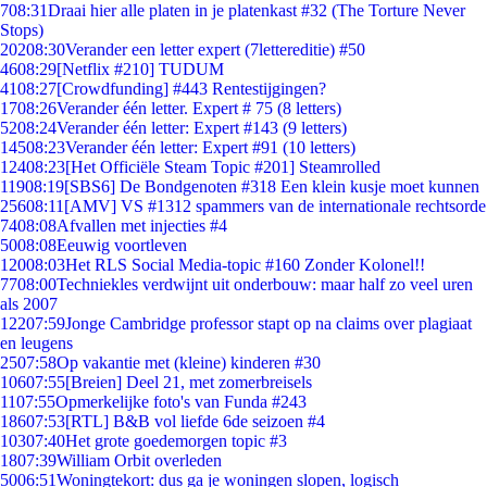
7
08:31
Draai hier alle platen in je platenkast #32 (The Torture Never
Stops)
202
08:30
Verander een letter expert (7lettereditie) #50
46
08:29
[Netflix #210] TUDUM
41
08:27
[Crowdfunding] #443 Rentestijgingen?
17
08:26
Verander één letter. Expert # 75 (8 letters)
52
08:24
Verander één letter: Expert #143 (9 letters)
145
08:23
Verander één letter: Expert #91 (10 letters)
124
08:23
[Het Officiële Steam Topic #201] Steamrolled
119
08:19
[SBS6] De Bondgenoten #318 Een klein kusje moet kunnen
256
08:11
[AMV] VS #1312 spammers van de internationale rechtsorde
74
08:08
Afvallen met injecties #4
50
08:08
Eeuwig voortleven
120
08:03
Het RLS Social Media-topic #160 Zonder Kolonel!!
77
08:00
Techniekles verdwijnt uit onderbouw: maar half zo veel uren
als 2007
122
07:59
Jonge Cambridge professor stapt op na claims over plagiaat
en leugens
25
07:58
Op vakantie met (kleine) kinderen #30
106
07:55
[Breien] Deel 21, met zomerbreisels
11
07:55
Opmerkelijke foto's van Funda #243
186
07:53
[RTL] B&B vol liefde 6de seizoen #4
103
07:40
Het grote goedemorgen topic #3
18
07:39
William Orbit overleden
50
06:51
Woningtekort: dus ga je woningen slopen, logisch