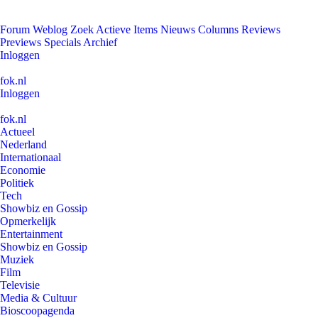
Forum
Weblog
Zoek
Actieve Items
Nieuws
Columns
Reviews
Previews
Specials
Archief
Inloggen
fok.nl
Inloggen
fok.nl
Actueel
Nederland
Internationaal
Economie
Politiek
Tech
Showbiz en Gossip
Opmerkelijk
Entertainment
Showbiz en Gossip
Muziek
Film
Televisie
Media & Cultuur
Bioscoopagenda