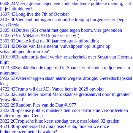
66
08:24
Meer agressie tegen een andersluidende politieke mening, laat
jij je intimideren?
16
07:43
Long live the 7th of October
21
07:30
Vier aanhoudingen na doodsbedreiging burgemeester Depla
van Breda
38
05:41
Duitser (93) crasht met quad tegen boom, vier gewonden
12
03:57
VrijMiBabes #316 (not very sfw!)
23
03:02
Quake krijgt na 30 jaar een gratis uitbreiding
55
01:42
Dikke Van Dale neemt 'vulvalippen' op: 'stigma op
schaamlippen doorbreken'
11
01:06
Benzineprijs daalt verder, onzekerheid over Straat van Hormuz
blijft
11
23:30
Smokkelbende opgerold in Spanje, verdienden miljoenen aan
migranten
59
22:53
Waterschappen slaan alarm wegens droogte: Gereedschapskist
leeg
47
22:43
Trump wil dat J.D. Vance hem in 2028 opvolgt
34
22:32
Ceuta-leider noemt Marokkaanse grensaanval door migranten
'gruweldaad'
38
22:29
Random Pics van de Dag #1977
38
22:28
Spaanse politie: minstens tien voor terrorisme veroordeelden
onder migranten Ceuta
30
22:20
Tropische hitte keert zondag terug met lokaal 32 graden
46
21:30
Spoedberaad EU na crisis Ceuta, moeten we onze
buitengrenzen beter bewaken?