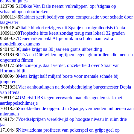
babykonijntjes
1237
09:51
Dikke Van Dale neemt 'vulvalippen' op: 'stigma op
schaamlippen doorbreken'
1060
11:46
Kabinet geeft bedrijven geen compensatie voor schade door
laagwater
1030
18:47
Italië hindert reizigers uit Spanje na migratiecrisis Ceuta
1009
11:08
Tropische hitte keert zondag terug met lokaal 32 graden
956
09:37
Denemarken pakt AI-gebruik in scholen aan: extra
mondelinge examens
940
14:33
Quake krijgt na 30 jaar een gratis uitbreiding
933
18:08
CDA en D66 willen ingrijpen tegen 'gluurbrillen' die mensen
ongemerkt filmen
902
17:56
Benzineprijs daalt verder, onzekerheid over Straat van
Hormuz blijft
808
09:40
Meta krijgt half miljard boete voor mentale schade bij
jongeren
772
18:31
Vier aanhoudingen na doodsbedreiging burgemeester Depla
van Breda
708
11:14
OM eist TBS tegen verwarde man die agenten stak met
aardappelschilmesje
703
18:26
Smokkelbende opgerold in Spanje, verdienden miljoenen aan
migranten
649
17:47
Voedselprijzen wereldwijd op hoogste niveau in ruim drie
jaar
171
04:46
Niewiadoma profiteert van pokerspel en grijpt geel op