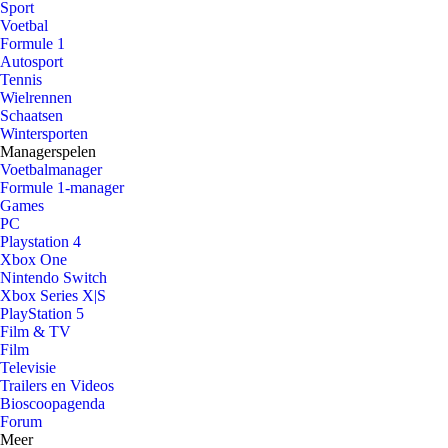
Sport
Voetbal
Formule 1
Autosport
Tennis
Wielrennen
Schaatsen
Wintersporten
Managerspelen
Voetbalmanager
Formule 1-manager
Games
PC
Playstation 4
Xbox One
Nintendo Switch
Xbox Series X|S
PlayStation 5
Film & TV
Film
Televisie
Trailers en Videos
Bioscoopagenda
Forum
Meer