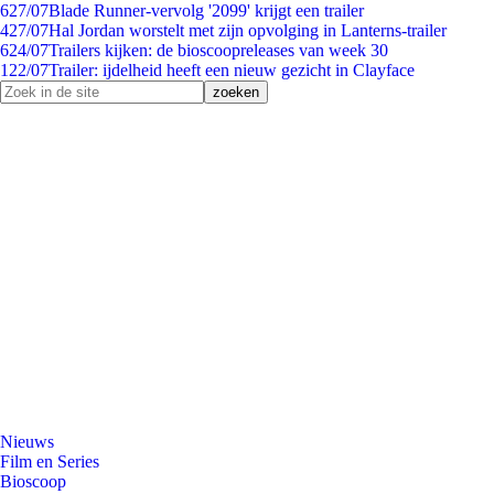
6
27/07
Blade Runner-vervolg '2099' krijgt een trailer
4
27/07
Hal Jordan worstelt met zijn opvolging in Lanterns-trailer
6
24/07
Trailers kijken: de bioscoopreleases van week 30
1
22/07
Trailer: ijdelheid heeft een nieuw gezicht in Clayface
Nieuws
Film en Series
Bioscoop