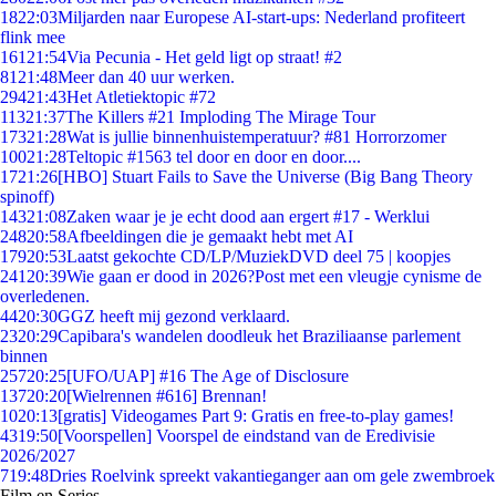
18
22:03
Miljarden naar Europese AI-start-ups: Nederland profiteert
flink mee
161
21:54
Via Pecunia - Het geld ligt op straat! #2
81
21:48
Meer dan 40 uur werken.
294
21:43
Het Atletiektopic #72
113
21:37
The Killers #21 Imploding The Mirage Tour
173
21:28
Wat is jullie binnenhuistemperatuur? #81 Horrorzomer
100
21:28
Teltopic #1563 tel door en door en door....
17
21:26
[HBO] Stuart Fails to Save the Universe (Big Bang Theory
spinoff)
143
21:08
Zaken waar je je echt dood aan ergert #17 - Werklui
248
20:58
Afbeeldingen die je gemaakt hebt met AI
179
20:53
Laatst gekochte CD/LP/MuziekDVD deel 75 | koopjes
241
20:39
Wie gaan er dood in 2026?Post met een vleugje cynisme de
overledenen.
44
20:30
GGZ heeft mij gezond verklaard.
23
20:29
Capibara's wandelen doodleuk het Braziliaanse parlement
binnen
257
20:25
[UFO/UAP] #16 The Age of Disclosure
137
20:20
[Wielrennen #616] Brennan!
10
20:13
[gratis] Videogames Part 9: Gratis en free-to-play games!
43
19:50
[Voorspellen] Voorspel de eindstand van de Eredivisie
2026/2027
7
19:48
Dries Roelvink spreekt vakantieganger aan om gele zwembroek
Film en Series