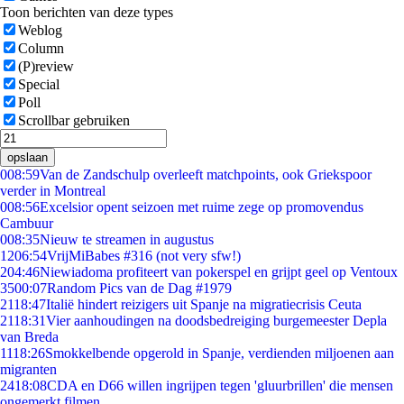
Toon berichten van deze types
Weblog
Column
(P)review
Special
Poll
Scrollbar gebruiken
opslaan
0
08:59
Van de Zandschulp overleeft matchpoints, ook Griekspoor
verder in Montreal
0
08:56
Excelsior opent seizoen met ruime zege op promovendus
Cambuur
0
08:35
Nieuw te streamen in augustus
12
06:54
VrijMiBabes #316 (not very sfw!)
2
04:46
Niewiadoma profiteert van pokerspel en grijpt geel op Ventoux
35
00:07
Random Pics van de Dag #1979
21
18:47
Italië hindert reizigers uit Spanje na migratiecrisis Ceuta
21
18:31
Vier aanhoudingen na doodsbedreiging burgemeester Depla
van Breda
11
18:26
Smokkelbende opgerold in Spanje, verdienden miljoenen aan
migranten
24
18:08
CDA en D66 willen ingrijpen tegen 'gluurbrillen' die mensen
ongemerkt filmen