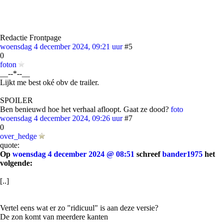
Redactie Frontpage
woensdag 4 december 2024, 09:21 uur
#5
0
foton
__--*--__
Lijkt me best oké obv de trailer.
SPOILER
Ben benieuwd hoe het verhaal afloopt. Gaat ze dood?
foto
woensdag 4 december 2024, 09:26 uur
#7
0
over_hedge
quote:
Op
woensdag 4 december 2024 @ 08:51
schreef
bander1975
het
volgende:
[..]
Vertel eens wat er zo "ridicuul" is aan deze versie?
De zon komt van meerdere kanten