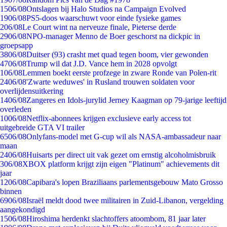
15
06/08
Ontslagen bij Halo Studios na Campaign Evolved
19
06/08
PS5-doos waarschuwt voor einde fysieke games
2
06/08
Le Court wint na nerveuze finale, Pieterse derde
29
06/08
NPO-manager Menno de Boer geschorst na dickpic in
groepsapp
38
06/08
Duitser (93) crasht met quad tegen boom, vier gewonden
47
06/08
Trump wil dat J.D. Vance hem in 2028 opvolgt
1
06/08
Lemmen boekt eerste profzege in zware Ronde van Polen-rit
24
06/08
'Zwarte weduwes' in Rusland trouwen soldaten voor
overlijdensuitkering
14
06/08
Zangeres en Idols-jurylid Jerney Kaagman op 79-jarige leeftijd
overleden
10
06/08
Netflix-abonnees krijgen exclusieve early access tot
uitgebreide GTA VI trailer
65
06/08
Onlyfans-model met G-cup wil als NASA-ambassadeur naar
maan
24
06/08
Huisarts per direct uit vak gezet om ernstig alcoholmisbruik
3
06/08
XBOX platform krijgt zijn eigen "Platinum" achievements dit
jaar
12
06/08
Capibara's lopen Braziliaans parlementsgebouw Mato Grosso
binnen
69
06/08
Israël meldt dood twee militairen in Zuid-Libanon, vergelding
aangekondigd
15
06/08
Hiroshima herdenkt slachtoffers atoombom, 81 jaar later