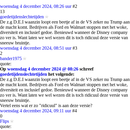
woensdag 4 december 2024, 08:26 uur
#2
13
goedetijdenslechtetijden
De z.g D.E.I waanzin loopt een beetje af in de VS zeker nu Trump aan
de macht komt. Bedrijven als Ford en Walmart stoppen met het woke,
diversiteit en inclusief gedoe. Benieuwd wanneer de Disney company
zo ver is. Want laten we wel wezen dit is toch ridicuul deze versie van
sneeuw bruintje.
woensdag 4 december 2024, 08:51 uur
#3
2
bander1975
quote:
Op
woensdag 4 december 2024 @ 08:26
schreef
goedetijdenslechtetijden
het volgende:
De z.g D.E.I waanzin loopt een beetje af in de VS zeker nu Trump aan
de macht komt. Bedrijven als Ford en Walmart stoppen met het woke,
diversiteit en inclusief gedoe. Benieuwd wanneer de Disney company
zo ver is. Want laten we wel wezen dit is toch ridicuul deze versie van
sneeuw bruintje.
Vertel eens wat er zo "ridicuul" is aan deze versie?
woensdag 4 december 2024, 09:11 uur
#4
0
Flips
quote: