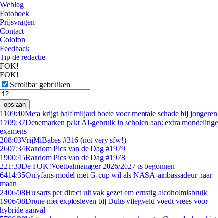
Weblog
Fotoboek
Prijsvragen
Contact
Colofon
Feedback
Tip de redactie
FOK!
FOK!
Scrollbar gebruiken
opslaan
11
09:40
Meta krijgt half miljard boete voor mentale schade bij jongeren
17
09:37
Denemarken pakt AI-gebruik in scholen aan: extra mondelinge
examens
2
08:03
VrijMiBabes #316 (not very sfw!)
26
07:34
Random Pics van de Dag #1979
19
00:45
Random Pics van de Dag #1978
2
21:30
De FOK!Voetbalmanager 2026/2027 is begonnen
64
14:35
Onlyfans-model met G-cup wil als NASA-ambassadeur naar
maan
24
06/08
Huisarts per direct uit vak gezet om ernstig alcoholmisbruik
19
06/08
Drone met explosieven bij Duits vliegveld voedt vrees voor
hybride aanval