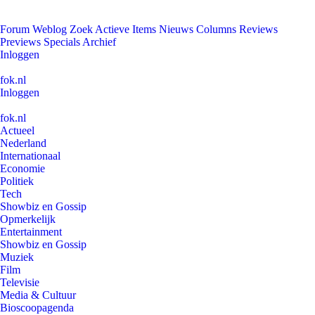
Forum
Weblog
Zoek
Actieve Items
Nieuws
Columns
Reviews
Previews
Specials
Archief
Inloggen
fok.nl
Inloggen
fok.nl
Actueel
Nederland
Internationaal
Economie
Politiek
Tech
Showbiz en Gossip
Opmerkelijk
Entertainment
Showbiz en Gossip
Muziek
Film
Televisie
Media & Cultuur
Bioscoopagenda