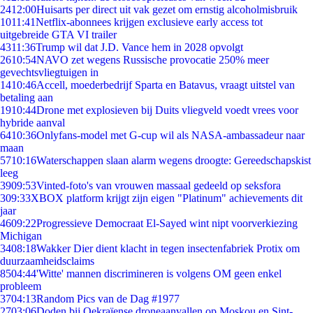
24
12:00
Huisarts per direct uit vak gezet om ernstig alcoholmisbruik
10
11:41
Netflix-abonnees krijgen exclusieve early access tot
uitgebreide GTA VI trailer
43
11:36
Trump wil dat J.D. Vance hem in 2028 opvolgt
26
10:54
NAVO zet wegens Russische provocatie 250% meer
gevechtsvliegtuigen in
14
10:46
Accell, moederbedrijf Sparta en Batavus, vraagt uitstel van
betaling aan
19
10:44
Drone met explosieven bij Duits vliegveld voedt vrees voor
hybride aanval
64
10:36
Onlyfans-model met G-cup wil als NASA-ambassadeur naar
maan
57
10:16
Waterschappen slaan alarm wegens droogte: Gereedschapskist
leeg
39
09:53
Vinted-foto's van vrouwen massaal gedeeld op seksfora
3
09:33
XBOX platform krijgt zijn eigen "Platinum" achievements dit
jaar
46
09:22
Progressieve Democraat El-Sayed wint nipt voorverkiezing
Michigan
34
08:18
Wakker Dier dient klacht in tegen insectenfabriek Protix om
duurzaamheidsclaims
85
04:44
'Witte' mannen discrimineren is volgens OM geen enkel
probleem
37
04:13
Random Pics van de Dag #1977
27
03:06
Doden bij Oekraïense droneaanvallen op Moskou en Sint-