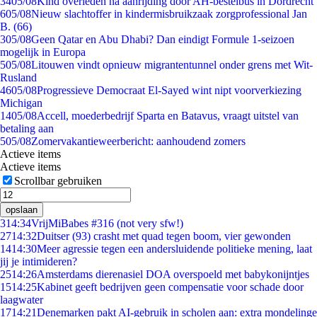
34
05/08
Kind overleden na aanrijding door AH-bestelbus in Dordrecht
6
05/08
Nieuw slachtoffer in kindermisbruikzaak zorgprofessional Jan
B. (66)
3
05/08
Geen Qatar en Abu Dhabi? Dan eindigt Formule 1-seizoen
mogelijk in Europa
5
05/08
Litouwen vindt opnieuw migrantentunnel onder grens met Wit-
Rusland
46
05/08
Progressieve Democraat El-Sayed wint nipt voorverkiezing
Michigan
14
05/08
Accell, moederbedrijf Sparta en Batavus, vraagt uitstel van
betaling aan
5
05/08
Zomervakantieweerbericht: aanhoudend zomers
Actieve items
Actieve items
Scrollbar gebruiken
opslaan
3
14:34
VrijMiBabes #316 (not very sfw!)
27
14:32
Duitser (93) crasht met quad tegen boom, vier gewonden
14
14:30
Meer agressie tegen een andersluidende politieke mening, laat
jij je intimideren?
25
14:26
Amsterdams dierenasiel DOA overspoeld met babykonijntjes
15
14:25
Kabinet geeft bedrijven geen compensatie voor schade door
laagwater
17
14:21
Denemarken pakt AI-gebruik in scholen aan: extra mondelinge