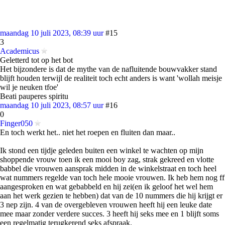
maandag 10 juli 2023, 08:39 uur
#15
3
Academicus
Geletterd tot op het bot
Het bijzondere is dat de mythe van de nafluitende bouwvakker stand
blijft houden terwijl de realiteit toch echt anders is want 'wollah meisje
wil je neuken tfoe'
Beati pauperes spiritu
maandag 10 juli 2023, 08:57 uur
#16
0
Finger050
En toch werkt het.. niet het roepen en fluiten dan maar..
Ik stond een tijdje geleden buiten een winkel te wachten op mijn
shoppende vrouw toen ik een mooi boy zag, strak gekreed en vlotte
babbel die vrouwen aansprak midden in de winkelstraat en toch heel
wat nummers regelde van toch hele mooie vrouwen. Ik heb hem nog ff
aangesproken en wat gebabbeld en hij zei(en ik geloof het wel hem
aan het werk gezien te hebben) dat van de 10 nummers die hij krijgt er
3 nep zijn. 4 van de overgebleven vrouwen heeft hij een leuke date
mee maar zonder verdere succes. 3 heeft hij seks mee en 1 blijft soms
een regelmatig terugkerend seks afspraak.