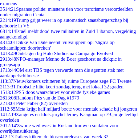
examens
35
14:21
Spaanse politie: minstens tien voor terrorisme veroordeelden
onder migranten Ceuta
22
14:19
Trump grijpt weer in op automatisch staatsburgerschap bij
geboorte in VS
68
14:14
Israël meldt dood twee militairen in Zuid-Libanon, vergelding
aangekondigd
43
14:01
Dikke Van Dale neemt 'vulvalippen' op: 'stigma op
schaamlippen doorbreken'
14
13:49
Ontslagen bij Halo Studios na Campaign Evolved
29
13:48
NPO-manager Menno de Boer geschorst na dickpic in
groepsapp
17
13:44
OM eist TBS tegen verwarde man die agenten stak met
aardappelschilmesje
1
13:37
Nieuwkomers schitteren bij ruime Europese zege FC Twente
21
13:31
Tropische hitte keert zondag terug met lokaal 32 graden
15
13:12
PS5-doos waarschuwt voor einde fysieke games
26
13:08
Random Pics van de Dag #1979
22
13:01
Peter Faber (82) overleden
11
12:55
Meta krijgt half miljard boete voor mentale schade bij jongeren
14
12:19
Zangeres en Idols-jurylid Jerney Kaagman op 79-jarige leeftijd
overleden
20
12:14
'Zwarte weduwes' in Rusland trouwen soldaten voor
overlijdensuitkering
4
12:13
Trailers kijken: de bioscoopreleases van week 32