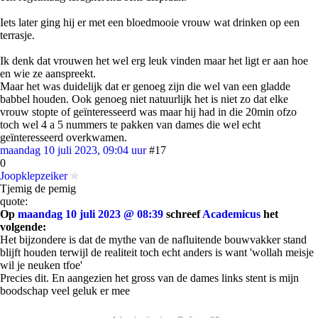
Iets later ging hij er met een bloedmooie vrouw wat drinken op een
terrasje.
Ik denk dat vrouwen het wel erg leuk vinden maar het ligt er aan hoe
en wie ze aanspreekt.
Maar het was duidelijk dat er genoeg zijn die wel van een gladde
babbel houden. Ook genoeg niet natuurlijk het is niet zo dat elke
vrouw stopte of geïnteresseerd was maar hij had in die 20min ofzo
toch wel 4 a 5 nummers te pakken van dames die wel echt
geïnteresseerd overkwamen.
maandag 10 juli 2023, 09:04 uur
#17
0
Joopklepzeiker
Tjemig de pemig
quote:
Op
maandag 10 juli 2023 @ 08:39
schreef
Academicus
het
volgende:
Het bijzondere is dat de mythe van de nafluitende bouwvakker stand
blijft houden terwijl de realiteit toch echt anders is want 'wollah meisje
wil je neuken tfoe'
Precies dit. En aangezien het gross van de dames links stent is mijn
boodschap veel geluk er mee