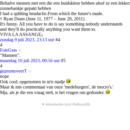
Behalve mensen met een die een huidskleur hebben alsof ze een lekker
zonnebankje gepakt hebben
I had a splitting headache.From which the future's made.
† Ryan Dunn (June 11, 1977 – June 20, 2011)
It's funny. All you have to do is say something nobody understands
and they'll do practically anything you want them to.
VIVA LA ASSANGE¡
zondag 9 juli 2023, 23:13 uur
#4
4
FoieGras
"Mannen".
maandag 10 juli 2023, 00:16 uur
#5
4
gepromoveerT
nope
Ook cool; opgenomen in m'n stadje
Maar ik mis commentaar van onze 'medeburgers', de mocro's.'
Mja, als je die een vraag stelt, is het vragen om gedonder.
▼ Advertentie door Refinery89