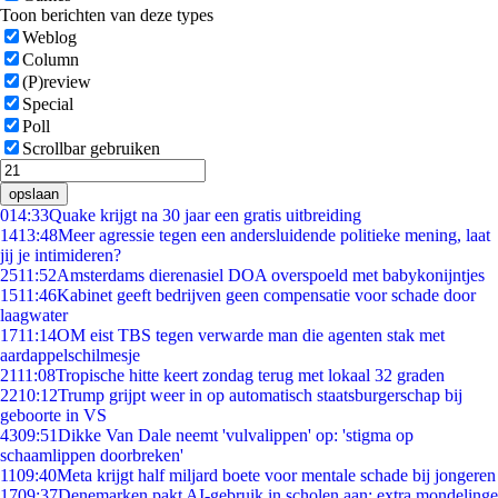
Toon berichten van deze types
Weblog
Column
(P)review
Special
Poll
Scrollbar gebruiken
opslaan
0
14:33
Quake krijgt na 30 jaar een gratis uitbreiding
14
13:48
Meer agressie tegen een andersluidende politieke mening, laat
jij je intimideren?
25
11:52
Amsterdams dierenasiel DOA overspoeld met babykonijntjes
15
11:46
Kabinet geeft bedrijven geen compensatie voor schade door
laagwater
17
11:14
OM eist TBS tegen verwarde man die agenten stak met
aardappelschilmesje
21
11:08
Tropische hitte keert zondag terug met lokaal 32 graden
22
10:12
Trump grijpt weer in op automatisch staatsburgerschap bij
geboorte in VS
43
09:51
Dikke Van Dale neemt 'vulvalippen' op: 'stigma op
schaamlippen doorbreken'
11
09:40
Meta krijgt half miljard boete voor mentale schade bij jongeren
17
09:37
Denemarken pakt AI-gebruik in scholen aan: extra mondelinge