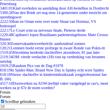
Petersburg
34
01:01
Kind overleden na aanrijding door AH-bestelbus in Dordrecht
53
00:28
Van den Brink zet nog eens 14 gemeenten onder toezicht om
spreidingswet
22
22:50
Iran en Oman eens over route Straat van Hormuz, VS
buitenspel
2
22:17
Le Court wint na nerveuze finale, Pieterse derde
12
20:48
Capibara's lopen Braziliaans parlementsgebouw Mato Grosso
binnen
5
20:30
Zomervakantieweerbericht: aanhoudend zomers
1
20:21
Lemmen boekt eerste profzege in zware Ronde van Polen-rit
15
19:45
Hiroshima herdenkt slachtoffers atoombom, 81 jaar later
21
19:34
OM: vierde verdachte (18) vast op verdenking van beramen
aanslag
19
19:25
Random Pics van de Dag #1978
8
18:19
In Spider-Man: Brand New Day is Spidey echt weer Spidey
6
18:18
Nieuw slachtoffer in kindermisbruikzaak zorgprofessional Jan
B. (66)
45
17:10
Doorwerken na AOW-leeftijd vaker vastgelegd in cao's, moet
werken na je 67e de norm worden?
Forum
Forum
Scrollbar gebruiken