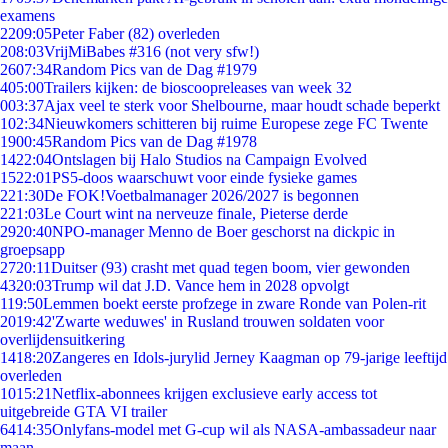
examens
22
09:05
Peter Faber (82) overleden
2
08:03
VrijMiBabes #316 (not very sfw!)
26
07:34
Random Pics van de Dag #1979
4
05:00
Trailers kijken: de bioscoopreleases van week 32
0
03:37
Ajax veel te sterk voor Shelbourne, maar houdt schade beperkt
1
02:34
Nieuwkomers schitteren bij ruime Europese zege FC Twente
19
00:45
Random Pics van de Dag #1978
14
22:04
Ontslagen bij Halo Studios na Campaign Evolved
15
22:01
PS5-doos waarschuwt voor einde fysieke games
2
21:30
De FOK!Voetbalmanager 2026/2027 is begonnen
2
21:03
Le Court wint na nerveuze finale, Pieterse derde
29
20:40
NPO-manager Menno de Boer geschorst na dickpic in
groepsapp
27
20:11
Duitser (93) crasht met quad tegen boom, vier gewonden
43
20:03
Trump wil dat J.D. Vance hem in 2028 opvolgt
1
19:50
Lemmen boekt eerste profzege in zware Ronde van Polen-rit
20
19:42
'Zwarte weduwes' in Rusland trouwen soldaten voor
overlijdensuitkering
14
18:20
Zangeres en Idols-jurylid Jerney Kaagman op 79-jarige leeftijd
overleden
10
15:21
Netflix-abonnees krijgen exclusieve early access tot
uitgebreide GTA VI trailer
64
14:35
Onlyfans-model met G-cup wil als NASA-ambassadeur naar
maan