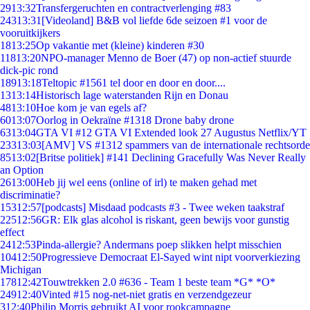
29
13:32
Transfergeruchten en contractverlenging #83
243
13:31
[Videoland] B&B vol liefde 6de seizoen #1 voor de
vooruitkijkers
18
13:25
Op vakantie met (kleine) kinderen #30
118
13:20
NPO-manager Menno de Boer (47) op non-actief stuurde
dick-pic rond
189
13:18
Teltopic #1561 tel door en door en door....
13
13:14
Historisch lage waterstanden Rijn en Donau
48
13:10
Hoe kom je van egels af?
60
13:07
Oorlog in Oekraïne #1318 Drone baby drone
63
13:04
GTA VI #12 GTA VI Extended look 27 Augustus Netflix/YT
233
13:03
[AMV] VS #1312 spammers van de internationale rechtsorde
85
13:02
[Britse politiek] #141 Declining Gracefully Was Never Really
an Option
26
13:00
Heb jij wel eens (online of irl) te maken gehad met
discriminatie?
153
12:57
[podcasts] Misdaad podcasts #3 - Twee weken taakstraf
225
12:56
GR: Elk glas alcohol is riskant, geen bewijs voor gunstig
effect
24
12:53
Pinda-allergie? Andermans poep slikken helpt misschien
104
12:50
Progressieve Democraat El-Sayed wint nipt voorverkiezing
Michigan
178
12:42
Touwtrekken 2.0 #636 - Team 1 beste team *G* *O*
249
12:40
Vinted #15 nog-net-niet gratis en verzendgezeur
3
12:40
Philip Morris gebruikt AI voor rookcampagne