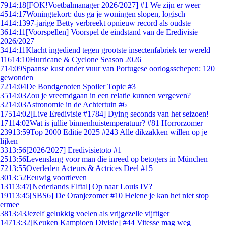
79
14:18
[FOK!Voetbalmanager 2026/2027] #1 We zijn er weer
45
14:17
Woningtekort: dus ga je woningen slopen, logisch
14
14:13
97-jarige Betty verbreekt opnieuw record als oudste
36
14:11
[Voorspellen] Voorspel de eindstand van de Eredivisie
2026/2027
34
14:11
Klacht ingediend tegen grootste insectenfabriek ter wereld
116
14:10
Hurricane & Cyclone Season 2026
7
14:09
Spaanse kust onder vuur van Portugese oorlogsschepen: 120
gewonden
72
14:04
De Bondgenoten Spoiler Topic #3
35
14:03
Zou je vreemdgaan in een relatie kunnen vergeven?
32
14:03
Astronomie in de Achtertuin #6
175
14:02
[Live Eredivisie #1784] Dying seconds van het seizoen!
171
14:02
Wat is jullie binnenhuistemperatuur? #81 Horrorzomer
239
13:59
Top 2000 Editie 2025 #243 Alle dikzakken willen op je
lijken
33
13:56
[2026/2027] Eredivisietoto #1
25
13:56
Levenslang voor man die inreed op betogers in München
72
13:55
Overleden Acteurs & Actrices Deel #15
30
13:52
Eeuwig voortleven
131
13:47
[Nederlands Elftal] Op naar Louis IV?
191
13:45
[SBS6] De Oranjezomer #10 Helene je kan het niet stop
ermee
38
13:43
Jezelf gelukkig voelen als vrijgezelle vijftiger
147
13:32
[Keuken Kampioen Divisie] #44 Vitesse mag weg