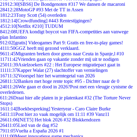
219
12:30
[SBS6] De Bondgenoten #317 We dansen de macaroni
284
12:28
MotoGP #93 Met de TT in Assen
18
12:23
Tony Scott (54) overleden
18
12:14
[Crowdfunding] #443 Rentestijgingen?
45
12:10
[Netflix #210] TUDUM
84
12:08
UEFA kondigt boycot van FIFA-competities aan vanwege
plan Infantino
9
12:02
[gratis] Videogames Part 9: Gratis en free-to-play games!
41
11:50
GGZ heeft mij gezond verklaard.
96
11:45
Migranten breken door grens naar Ceuta in Spanje,l #10
117
11:42
Vrienden gaan op vakantie zonder mij uit te nodigen
250
11:39
Asielzoekers #22 : Het Europese migratiepact gaat in
111
11:37
Kapper Walat (27) slachtoffer van vernielingen
167
11:32
Voorspel hier het warmtegetal van 2026
268
11:32
Banken met hoge rente topic #95 - Dichter naar de 0
240
11:26
Wie gaan er dood in 2026?Post met een vleugje cynisme de
overledenen.
6
11:26
Draai hier alle platen in je platenkast #32 (The Torture Never
Stops)
16
11:14
[Boekbespreking] Yesteryear - Caro Claire Burke
54
11:11
Post hier zo vaak mogelijk om 11:11 #39 Vanz11
266
11:06
[NET5] Het blok 2026 #32 Blokkendozen
264
11:05
Lied van de dag #52
79
11:05
Vuelta a España 2026 #1
11
11:00
Meest innovatieve game mechanics