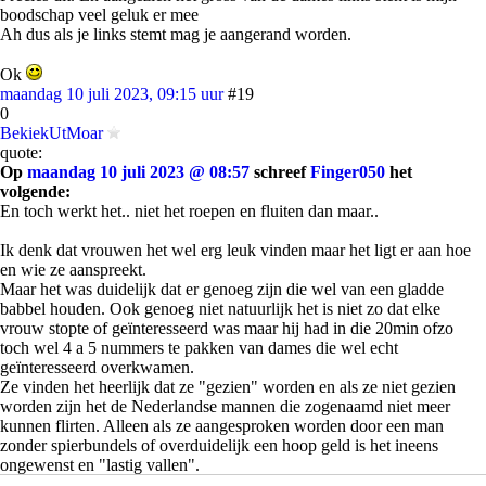
boodschap veel geluk er mee
Ah dus als je links stemt mag je aangerand worden.
Ok
maandag 10 juli 2023, 09:15 uur
#19
0
BekiekUtMoar
quote:
Op
maandag 10 juli 2023 @ 08:57
schreef
Finger050
het
volgende:
En toch werkt het.. niet het roepen en fluiten dan maar..
Ik denk dat vrouwen het wel erg leuk vinden maar het ligt er aan hoe
en wie ze aanspreekt.
Maar het was duidelijk dat er genoeg zijn die wel van een gladde
babbel houden. Ook genoeg niet natuurlijk het is niet zo dat elke
vrouw stopte of geïnteresseerd was maar hij had in die 20min ofzo
toch wel 4 a 5 nummers te pakken van dames die wel echt
geïnteresseerd overkwamen.
Ze vinden het heerlijk dat ze "gezien" worden en als ze niet gezien
worden zijn het de Nederlandse mannen die zogenaamd niet meer
kunnen flirten. Alleen als ze aangesproken worden door een man
zonder spierbundels of overduidelijk een hoop geld is het ineens
ongewenst en "lastig vallen".