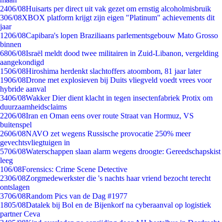
24
06/08
Huisarts per direct uit vak gezet om ernstig alcoholmisbruik
3
06/08
XBOX platform krijgt zijn eigen "Platinum" achievements dit
jaar
12
06/08
Capibara's lopen Braziliaans parlementsgebouw Mato Grosso
binnen
68
06/08
Israël meldt dood twee militairen in Zuid-Libanon, vergelding
aangekondigd
15
06/08
Hiroshima herdenkt slachtoffers atoombom, 81 jaar later
19
06/08
Drone met explosieven bij Duits vliegveld voedt vrees voor
hybride aanval
34
06/08
Wakker Dier dient klacht in tegen insectenfabriek Protix om
duurzaamheidsclaims
22
06/08
Iran en Oman eens over route Straat van Hormuz, VS
buitenspel
26
06/08
NAVO zet wegens Russische provocatie 250% meer
gevechtsvliegtuigen in
57
06/08
Waterschappen slaan alarm wegens droogte: Gereedschapskist
leeg
1
06/08
Forensics: Crime Scene Detective
23
06/08
Zorgmedewerkster die 's nachts haar vriend bezocht terecht
ontslagen
37
06/08
Random Pics van de Dag #1977
18
05/08
Datalek bij Bol en de Bijenkorf na cyberaanval op logistiek
partner Ceva