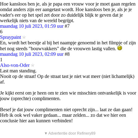
Hoe kansloos ben je, als je papa een vrouw voor je moet gaan regelen
omdat anders zijn eer aangetast wordt. Hoe kansloos ben je, als je je
vader's eer op het spel zet door zo duidelijk blijk te geven dat je
werkelijk niets van de wereld begrijpt.
maandag 10 juli 2023, 01:59 uur
#7
6
Spraypaint
En, wordt het beestje al bij het naampje genoemd in het filmpje of zijn
het nog steeds "bouwvakkers" die de vrouwen lastig vallen.
maandag 10 juli 2023, 02:09 uur
#8
1
Also-von-Oder
Last man standing.
Nooit op de straat! Op de straat tast je niet wat meer (niet lichamelijk)
af.
Je kijkt eerst om je heen om te zien wie misschien ontvankelijk is voor
jouw (oprechte) complimenten.
Besef je dat jouw complimenten niet oprecht zijn... laat ze dan gaan!
Heb ik ook wel vaker gedaan... maar zelden... zo dat we hier een
conclusie hier aan kunnen verbinden!
▼ Advertentie door Refinery89