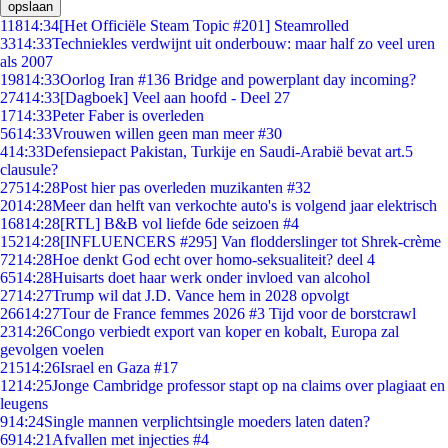
opslaan
118
14:34
[Het Officiële Steam Topic #201] Steamrolled
33
14:33
Techniekles verdwijnt uit onderbouw: maar half zo veel uren
als 2007
198
14:33
Oorlog Iran #136 Bridge and powerplant day incoming?
274
14:33
[Dagboek] Veel aan hoofd - Deel 27
17
14:33
Peter Faber is overleden
56
14:33
Vrouwen willen geen man meer #30
4
14:33
Defensiepact Pakistan, Turkije en Saudi-Arabië bevat art.5
clausule?
275
14:28
Post hier pas overleden muzikanten #32
20
14:28
Meer dan helft van verkochte auto's is volgend jaar elektrisch
168
14:28
[RTL] B&B vol liefde 6de seizoen #4
152
14:28
[INFLUENCERS #295] Van flodderslinger tot Shrek-crème
72
14:28
Hoe denkt God echt over homo-seksualiteit? deel 4
65
14:28
Huisarts doet haar werk onder invloed van alcohol
27
14:27
Trump wil dat J.D. Vance hem in 2028 opvolgt
266
14:27
Tour de France femmes 2026 #3 Tijd voor de borstcrawl
23
14:26
Congo verbiedt export van koper en kobalt, Europa zal
gevolgen voelen
215
14:26
Israel en Gaza #17
12
14:25
Jonge Cambridge professor stapt op na claims over plagiaat en
leugens
9
14:24
Single mannen verplichtsingle moeders laten daten?
69
14:21
Afvallen met injecties #4