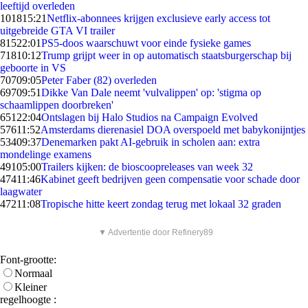
leeftijd overleden
1018
15:21
Netflix-abonnees krijgen exclusieve early access tot
uitgebreide GTA VI trailer
815
22:01
PS5-doos waarschuwt voor einde fysieke games
718
10:12
Trump grijpt weer in op automatisch staatsburgerschap bij
geboorte in VS
707
09:05
Peter Faber (82) overleden
697
09:51
Dikke Van Dale neemt 'vulvalippen' op: 'stigma op
schaamlippen doorbreken'
651
22:04
Ontslagen bij Halo Studios na Campaign Evolved
576
11:52
Amsterdams dierenasiel DOA overspoeld met babykonijntjes
534
09:37
Denemarken pakt AI-gebruik in scholen aan: extra
mondelinge examens
491
05:00
Trailers kijken: de bioscoopreleases van week 32
474
11:46
Kabinet geeft bedrijven geen compensatie voor schade door
laagwater
472
11:08
Tropische hitte keert zondag terug met lokaal 32 graden
▼ Advertentie door Refinery89
Font-grootte:
Normaal
Kleiner
regelhoogte :