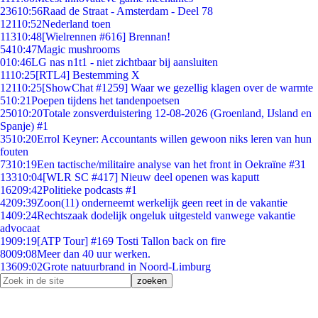
236
10:56
Raad de Straat - Amsterdam - Deel 78
121
10:52
Nederland toen
113
10:48
[Wielrennen #616] Brennan!
54
10:47
Magic mushrooms
0
10:46
LG nas n1t1 - niet zichtbaar bij aansluiten
11
10:25
[RTL4] Bestemming X
121
10:25
[ShowChat #1259] Waar we gezellig klagen over de warmte
5
10:21
Poepen tijdens het tandenpoetsen
250
10:20
Totale zonsverduistering 12-08-2026 (Groenland, IJsland en
Spanje) #1
35
10:20
Errol Keyner: Accountants willen gewoon niks leren van hun
fouten
73
10:19
Een tactische/militaire analyse van het front in Oekraïne #31
133
10:04
[WLR SC #417] Nieuw deel openen was kaputt
162
09:42
Politieke podcasts #1
42
09:39
Zoon(11) onderneemt werkelijk geen reet in de vakantie
14
09:24
Rechtszaak dodelijk ongeluk uitgesteld vanwege vakantie
advocaat
19
09:19
[ATP Tour] #169 Tosti Tallon back on fire
80
09:08
Meer dan 40 uur werken.
136
09:02
Grote natuurbrand in Noord-Limburg