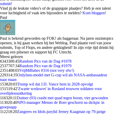
submit!
Vind jij de leukste video's of de grappigste plaatjes? Heb je een talent
voor luchtigheid of vaak iets bijzonders te melden?
Kom bloggen
!
Paul
Paul is bekend geworden op FOK! als baggeraar. Na jaren onzintopics
openen, is hij gaan werken bij het Weblog. Paul plaatst veel van jouw
submits, Top of Flops, en andere gekkigheid! In zijn vrije tijd drinkt hij
graag een pilsener en support hij FC Utrecht.
Meest gelezen
63433
00:45
Random Pics van de Dag #1978
25377
07:34
Random Pics van de Dag #1979
23514
08:03
VrijMiBabes #316 (not very sfw!)
2293
14:35
Onlyfans-model met G-cup wil als NASA-ambassadeur
naar maan
1538
20:03
Trump wil dat J.D. Vance hem in 2028 opvolgt
1515
19:42
'Zwarte weduwes' in Rusland trouwen soldaten voor
overlijdensuitkering
1163
20:11
Duitser (93) crasht met quad tegen boom, vier gewonden
1130
20:40
NPO-manager Menno de Boer geschorst na dickpic in
groepsapp
1122
18:20
Zangeres en Idols-jurylid Jerney Kaagman op 79-jarige