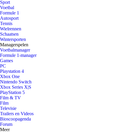
Sport
Voetbal
Formule 1
Autosport
Tennis
Wielrennen
Schaatsen
Wintersporten
Managerspelen
Voetbalmanager
Formule 1-manager
Games
PC
Playstation 4
Xbox One
Nintendo Switch
Xbox Series X|S
PlayStation 5
Film & TV
Film
Televisie
Trailers en Videos
Bioscoopagenda
Forum
Meer