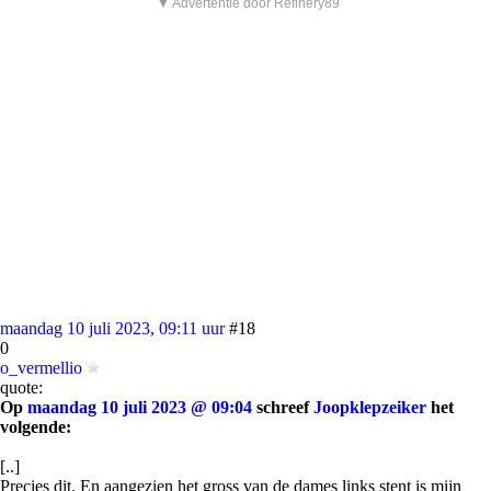
▼ Advertentie door Refinery89
maandag 10 juli 2023, 09:11 uur
#18
0
o_vermellio
quote:
Op
maandag 10 juli 2023 @ 09:04
schreef
Joopklepzeiker
het
volgende:
[..]
Precies dit. En aangezien het gross van de dames links stent is mijn