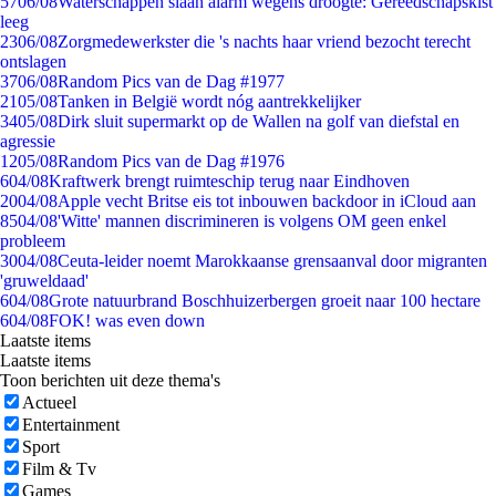
57
06/08
Waterschappen slaan alarm wegens droogte: Gereedschapskist
leeg
23
06/08
Zorgmedewerkster die 's nachts haar vriend bezocht terecht
ontslagen
37
06/08
Random Pics van de Dag #1977
21
05/08
Tanken in België wordt nóg aantrekkelijker
34
05/08
Dirk sluit supermarkt op de Wallen na golf van diefstal en
agressie
12
05/08
Random Pics van de Dag #1976
6
04/08
Kraftwerk brengt ruimteschip terug naar Eindhoven
20
04/08
Apple vecht Britse eis tot inbouwen backdoor in iCloud aan
85
04/08
'Witte' mannen discrimineren is volgens OM geen enkel
probleem
30
04/08
Ceuta-leider noemt Marokkaanse grensaanval door migranten
'gruweldaad'
6
04/08
Grote natuurbrand Boschhuizerbergen groeit naar 100 hectare
6
04/08
FOK! was even down
Laatste items
Laatste items
Toon berichten uit deze thema's
Actueel
Entertainment
Sport
Film & Tv
Games