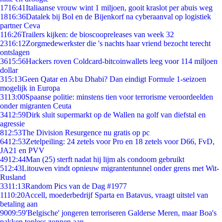
17
16:41
Italiaanse vrouw wint 1 miljoen, gooit kraslot per abuis weg
18
16:36
Datalek bij Bol en de Bijenkorf na cyberaanval op logistiek
partner Ceva
1
16:26
Trailers kijken: de bioscoopreleases van week 32
23
16:12
Zorgmedewerkster die 's nachts haar vriend bezocht terecht
ontslagen
36
15:56
Hackers roven Coldcard-bitcoinwallets leeg voor 114 miljoen
dollar
3
15:13
Geen Qatar en Abu Dhabi? Dan eindigt Formule 1-seizoen
mogelijk in Europa
31
13:00
Spaanse politie: minstens tien voor terrorisme veroordeelden
onder migranten Ceuta
34
12:59
Dirk sluit supermarkt op de Wallen na golf van diefstal en
agressie
8
12:53
The Division Resurgence nu gratis op pc
64
12:53
Zetelpeiling: 24 zetels voor Pro en 18 zetels voor D66, FvD,
JA21 en PVV
49
12:44
Man (25) sterft nadat hij lijm als condoom gebruikt
5
12:43
Litouwen vindt opnieuw migrantentunnel onder grens met Wit-
Rusland
33
11:13
Random Pics van de Dag #1977
11
10:20
Accell, moederbedrijf Sparta en Batavus, vraagt uitstel van
betaling aan
90
09:59
'Belgische' jongeren terroriseren Galderse Meren, maar Boa's
pakken topless zonnen aan