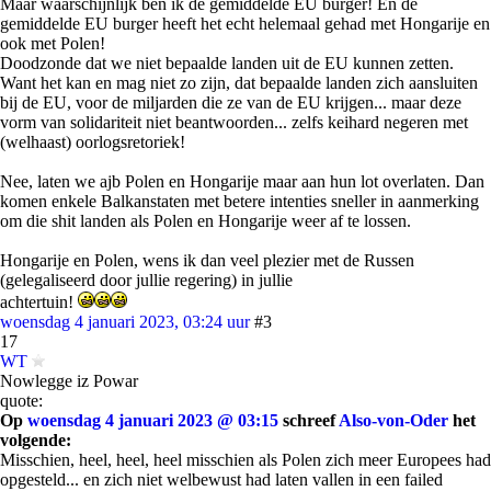
Maar waarschijnlijk ben ik de gemiddelde EU burger! En de
gemiddelde EU burger heeft het echt helemaal gehad met Hongarije en
ook met Polen!
Doodzonde dat we niet bepaalde landen uit de EU kunnen zetten.
Want het kan en mag niet zo zijn, dat bepaalde landen zich aansluiten
bij de EU, voor de miljarden die ze van de EU krijgen... maar deze
vorm van solidariteit niet beantwoorden... zelfs keihard negeren met
(welhaast) oorlogsretoriek!
Nee, laten we ajb Polen en Hongarije maar aan hun lot overlaten. Dan
komen enkele Balkanstaten met betere intenties sneller in aanmerking
om die shit landen als Polen en Hongarije weer af te lossen.
Hongarije en Polen, wens ik dan veel plezier met de Russen
(gelegaliseerd door jullie regering) in jullie
achtertuin!
woensdag 4 januari 2023, 03:24 uur
#3
17
WT
Nowlegge iz Powar
quote:
Op
woensdag 4 januari 2023 @ 03:15
schreef
Also-von-Oder
het
volgende:
Misschien, heel, heel, heel misschien als Polen zich meer Europees had
opgesteld... en zich niet welbewust had laten vallen in een failed