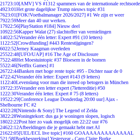
217
23:10
[AMV] VS #1312 spammers van de internationale rechtsorde
49
23:01
Het grote dagelijkse Trump nieuws topic #31
76
23:01
[FOK!Voetbalmanager 2026/2027] #1 We zijn er weer
79
22:59
Meer dan 40 uur werken.
179
22:56
[PlayStation #184] Nieuw deel
109
22:56
Kapper Walat (27) slachtoffer van vernielingen
140
22:52
Verander één letter: Expert #91 (10 letters)
11
22:52
[Crowdfunding] #443 Rentestijgingen?
60
22:52
Jerney Kaagman overleden
255
22:48
[UFO/UAP] #16 The Age of Disclosure
75
22:48
Het Moestuintopic #37 Bloesem in de bomen
55
22:46
[Netflix Games] #1
267
22:44
Banken met hoge rente topic #95 - Dichter naar de 0
47
22:42
Verander één letter: Expert #143 (9 letters)
11
22:40
Levenslang voor man die inreed op betogers in München
197
22:35
Verander een letter expert (7lettereditie) #50
12
22:30
Verander één letter. Expert # 75 (8 letters)
195
22:29
[Conference League Donderdag 20:00 uur] Ajax -
Shelbourne FC #2
43
22:28
[Nintendo & Sony] The Legend of Zelda
38
22:28
Woningtekort: dus ga je woningen slopen, logisch
180
22:22
Post hier zo vaak mogelijk om 22:22 uur #76
246
22:12
Afbeeldingen die je gemaakt hebt met AI
216
22:05
[UEL/ECL live topic] #160 GOAAAAAAAAAAAAAL
5
21:58
[Boekbespreking] Yesteryear - Caro Claire Burke