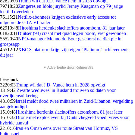
826
20:03
Trump wil dat J.D. Vance hem in 2028 opvolgt
797
18:20
Zangeres en Idols-jurylid Jerney Kaagman op 79-jarige
leeftijd overleden
761
15:21
Netflix-abonnees krijgen exclusieve early access tot
uitgebreide GTA VI trailer
629
10:48
Hiroshima herdenkt slachtoffers atoombom, 81 jaar later
618
20:11
Duitser (93) crasht met quad tegen boom, vier gewonden
555
20:40
NPO-manager Menno de Boer geschorst na dickpic in
groepsapp
455
12:12
XBOX platform krijgt zijn eigen "Platinum" achievements
dit jaar
▼ Advertentie door Refinery89
Lees ook
32
20:03
Trump wil dat J.D. Vance hem in 2028 opvolgt
13
19:42
'Zwarte weduwes' in Rusland trouwen soldaten voor
overlijdensuitkering
48
10:59
Israël meldt dood twee militairen in Zuid-Libanon, vergelding
aangekondigd
15
10:48
Hiroshima herdenkt slachtoffers atoombom, 81 jaar later
16
10:32
Drone met explosieven bij Duits vliegveld voedt vrees voor
hybride aanval
22
10:16
Iran en Oman eens over route Straat van Hormuz, VS
buitenspel