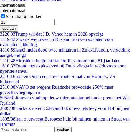
Internationaal
Internationaal
Scrollbar gebruiken
opslaan
32
20:03
Trump wil dat J.D. Vance hem in 2028 opvolgt
13
19:42
'Zwarte weduwes' in Rusland trouwen soldaten voor
overlijdensuitkering
48
10:59
Israël meldt dood twee militairen in Zuid-Libanon, vergelding
aangekondigd
15
10:48
Hiroshima herdenkt slachtoffers atoombom, 81 jaar later
16
10:32
Drone met explosieven bij Duits vliegveld voedt vrees voor
hybride aanval
22
10:16
Iran en Oman eens over route Straat van Hormuz, VS
buitenspel
25
10:08
NAVO zet wegens Russische provocatie 250% meer
gevechtsvliegtuigen in
5
05/08
Litouwen vindt opnieuw migrantentunnel onder grens met Wit-
Rusland
36
05/08
Hackers roven Coldcard-bitcoinwallets leeg voor 114 miljoen
dollar
18
05/08
Iran overweegt Europese hulp bij ruimen mijnen in Straat van
Hormuz