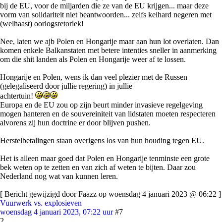
bij de EU, voor de miljarden die ze van de EU krijgen... maar deze
vorm van solidariteit niet beantwoorden... zelfs keihard negeren met
(welhaast) oorlogsretoriek!
Nee, laten we ajb Polen en Hongarije maar aan hun lot overlaten. Dan
komen enkele Balkanstaten met betere intenties sneller in aanmerking
om die shit landen als Polen en Hongarije weer af te lossen.
Hongarije en Polen, wens ik dan veel plezier met de Russen
(gelegaliseerd door jullie regering) in jullie
achtertuin!
Europa en de EU zou op zijn beurt minder invasieve regelgeving
mogen hanteren en de souvereiniteit van lidstaten moeten respecteren
alvorens zij hun doctrine er door blijven pushen.
Herstelbetalingen staan overigens los van hun houding tegen EU.
Het is alleen maar goed dat Polen en Hongarije tenminste een grote
bek weten op te zetten en van zich af weten te bijten. Daar zou
Nederland nog wat van kunnen leren.
[ Bericht gewijzigd door Faazz op woensdag 4 januari 2023 @ 06:22 ]
Vuurwerk vs. explosieven
woensdag 4 januari 2023, 07:22 uur
#7
2