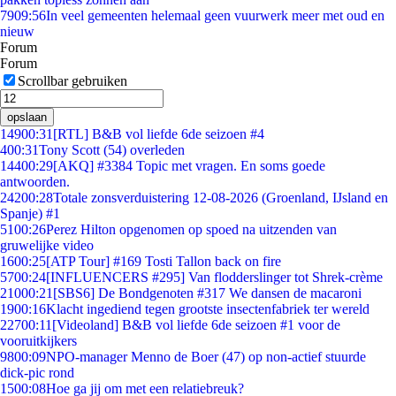
79
09:56
In veel gemeenten helemaal geen vuurwerk meer met oud en
nieuw
Forum
Forum
Scrollbar gebruiken
opslaan
149
00:31
[RTL] B&B vol liefde 6de seizoen #4
4
00:31
Tony Scott (54) overleden
144
00:29
[AKQ] #3384 Topic met vragen. En soms goede
antwoorden.
242
00:28
Totale zonsverduistering 12-08-2026 (Groenland, IJsland en
Spanje) #1
51
00:26
Perez Hilton opgenomen op spoed na uitzenden van
gruwelijke video
16
00:25
[ATP Tour] #169 Tosti Tallon back on fire
57
00:24
[INFLUENCERS #295] Van flodderslinger tot Shrek-crème
210
00:21
[SBS6] De Bondgenoten #317 We dansen de macaroni
19
00:16
Klacht ingediend tegen grootste insectenfabriek ter wereld
227
00:11
[Videoland] B&B vol liefde 6de seizoen #1 voor de
vooruitkijkers
98
00:09
NPO-manager Menno de Boer (47) op non-actief stuurde
dick-pic rond
15
00:08
Hoe ga jij om met een relatiebreuk?