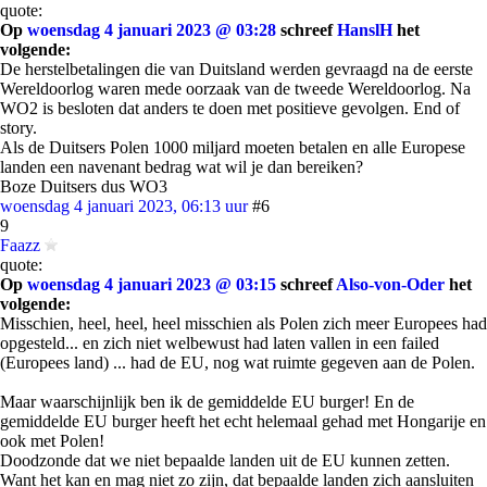
quote:
Op
woensdag 4 januari 2023 @ 03:28
schreef
HanslH
het
volgende:
De herstelbetalingen die van Duitsland werden gevraagd na de eerste
Wereldoorlog waren mede oorzaak van de tweede Wereldoorlog. Na
WO2 is besloten dat anders te doen met positieve gevolgen. End of
story.
Als de Duitsers Polen 1000 miljard moeten betalen en alle Europese
landen een navenant bedrag wat wil je dan bereiken?
Boze Duitsers dus WO3
woensdag 4 januari 2023, 06:13 uur
#6
9
Faazz
quote:
Op
woensdag 4 januari 2023 @ 03:15
schreef
Also-von-Oder
het
volgende:
Misschien, heel, heel, heel misschien als Polen zich meer Europees had
opgesteld... en zich niet welbewust had laten vallen in een failed
(Europees land) ... had de EU, nog wat ruimte gegeven aan de Polen.
Maar waarschijnlijk ben ik de gemiddelde EU burger! En de
gemiddelde EU burger heeft het echt helemaal gehad met Hongarije en
ook met Polen!
Doodzonde dat we niet bepaalde landen uit de EU kunnen zetten.
Want het kan en mag niet zo zijn, dat bepaalde landen zich aansluiten