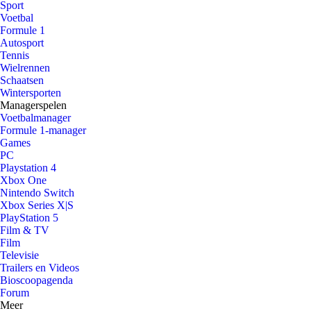
Sport
Voetbal
Formule 1
Autosport
Tennis
Wielrennen
Schaatsen
Wintersporten
Managerspelen
Voetbalmanager
Formule 1-manager
Games
PC
Playstation 4
Xbox One
Nintendo Switch
Xbox Series X|S
PlayStation 5
Film & TV
Film
Televisie
Trailers en Videos
Bioscoopagenda
Forum
Meer