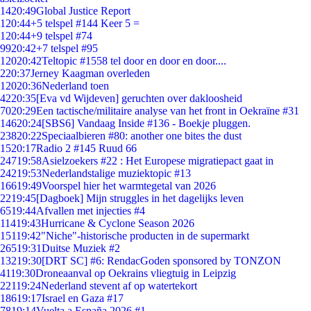
14
20:49
Global Justice Report
1
20:44
+5 telspel #144 Keer 5 =
1
20:44
+9 telspel #74
99
20:42
+7 telspel #95
120
20:42
Teltopic #1558 tel door en door en door....
2
20:37
Jerney Kaagman overleden
120
20:36
Nederland toen
42
20:35
[Eva vd Wijdeven] geruchten over dakloosheid
70
20:29
Een tactische/militaire analyse van het front in Oekraïne #31
146
20:24
[SBS6] Vandaag Inside #136 - Boekje pluggen.
238
20:22
Speciaalbieren #80: another one bites the dust
15
20:17
Radio 2 #145 Ruud 66
247
19:58
Asielzoekers #22 : Het Europese migratiepact gaat in
242
19:53
Nederlandstalige muziektopic #13
166
19:49
Voorspel hier het warmtegetal van 2026
22
19:45
[Dagboek] Mijn struggles in het dagelijks leven
65
19:44
Afvallen met injecties #4
114
19:43
Hurricane & Cyclone Season 2026
151
19:42
"Niche"-historische producten in de supermarkt
265
19:31
Duitse Muziek #2
132
19:30
[DRT SC] #6: RendacGoden sponsored by TONZON
41
19:30
Droneaanval op Oekrains vliegtuig in Leipzig
221
19:24
Nederland stevent af op watertekort
186
19:17
Israel en Gaza #17
78
19:14
Vuelta a España 2026 #1