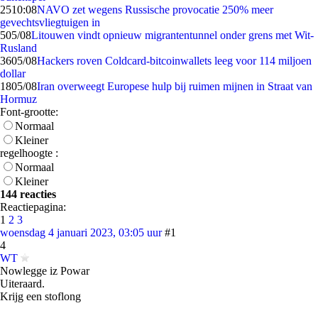
25
10:08
NAVO zet wegens Russische provocatie 250% meer
gevechtsvliegtuigen in
5
05/08
Litouwen vindt opnieuw migrantentunnel onder grens met Wit-
Rusland
36
05/08
Hackers roven Coldcard-bitcoinwallets leeg voor 114 miljoen
dollar
18
05/08
Iran overweegt Europese hulp bij ruimen mijnen in Straat van
Hormuz
Font-grootte:
Normaal
Kleiner
regelhoogte :
Normaal
Kleiner
144 reacties
Reactiepagina:
1
2
3
woensdag 4 januari 2023, 03:05 uur
#1
4
WT
Nowlegge iz Powar
Uiteraard.
Krijg een stoflong