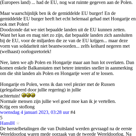
(Europees land) ... had de EU, nog wat ruimte gegeven aan de Polen.
Maar waarschijnlijk ben ik de gemiddelde EU burger! En de
gemiddelde EU burger heeft het echt helemaal gehad met Hongarije en
ook met Polen!
Doodzonde dat we niet bepaalde landen uit de EU kunnen zetten.
Want het kan en mag niet zo zijn, dat bepaalde landen zich aansluiten
bij de EU, voor de miljarden die ze van de EU krijgen... maar deze
vorm van solidariteit niet beantwoorden... zelfs keihard negeren met
(welhaast) oorlogsretoriek!
Nee, laten we ajb Polen en Hongarije maar aan hun lot overlaten. Dan
komen enkele Balkanstaten met betere intenties sneller in aanmerking
om die shit landen als Polen en Hongarije weer af te lossen.
Hongarije en Polen, wens ik dan veel plezier met de Russen
(gelegaliseerd door jullie regering) in jullie
achtertuin!
Normale mensen zijn jullie wel goed moe kan ik je vertellen.
Krijg een stoflong
woensdag 4 januari 2023, 03:28 uur
#4
5
HanslH
De herstelbetalingen die van Duitsland werden gevraagd na de eerste
Wereldoorlog waren mede oorzaak van de tweede Wereldoorlog. Na