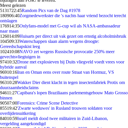
bijdragen aan FOK! te leveren.
Meest gelezen
51317
22:45
Random Pics van de Dag #1978
1809
06:40
Zorgmedewerkster die 's nachts haar vriend bezocht terecht
ontslagen
1769
14:35
Onlyfans-model met G-cup wil als NASA-ambassadeur
naar maan
1260
14:09
Huisarts per direct uit vak gezet om ernstig alcoholmisbruik
1045
09:33
Waterschappen slaan alarm wegens droogte:
Gereedschapskist leeg
1024
10:08
NAVO zet wegens Russische provocatie 250% meer
gevechtsvliegtuigen in
974
10:32
Drone met explosieven bij Duits vliegveld voedt vrees voor
hybride aanval
969
10:16
Iran en Oman eens over route Straat van Hormuz, VS
buitenspel
963
10:28
Wakker Dier dient klacht in tegen insectenfabriek Protix om
duurzaamheidsclaims
946
11:27
Capibara's lopen Braziliaans parlementsgebouw Mato Grosso
binnen
905
07:00
Forensics: Crime Scene Detective
855
19:42
'Zwarte weduwes' in Rusland trouwen soldaten voor
overlijdensuitkering
840
10:59
Israël meldt dood twee militairen in Zuid-Libanon,
vergelding aangekondigd