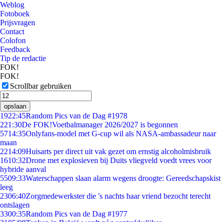
Weblog
Fotoboek
Prijsvragen
Contact
Colofon
Feedback
Tip de redactie
FOK!
FOK!
Scrollbar gebruiken
opslaan
19
22:45
Random Pics van de Dag #1978
2
21:30
De FOK!Voetbalmanager 2026/2027 is begonnen
57
14:35
Onlyfans-model met G-cup wil als NASA-ambassadeur naar
maan
22
14:09
Huisarts per direct uit vak gezet om ernstig alcoholmisbruik
16
10:32
Drone met explosieven bij Duits vliegveld voedt vrees voor
hybride aanval
55
09:33
Waterschappen slaan alarm wegens droogte: Gereedschapskist
leeg
23
06:40
Zorgmedewerkster die 's nachts haar vriend bezocht terecht
ontslagen
33
00:35
Random Pics van de Dag #1977