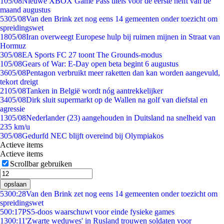
1
05/08
Nieuwe XBOX Game Pass titels voor de eerste helft van de
maand augustus
53
05/08
Van den Brink zet nog eens 14 gemeenten onder toezicht om
spreidingswet
18
05/08
Iran overweegt Europese hulp bij ruimen mijnen in Straat van
Hormuz
3
05/08
EA Sports FC 27 toont The Grounds-modus
1
05/08
Gears of War: E-Day open beta begint 6 augustus
36
05/08
Pentagon verbruikt meer raketten dan kan worden aangevuld,
tekort dreigt
21
05/08
Tanken in België wordt nóg aantrekkelijker
34
05/08
Dirk sluit supermarkt op de Wallen na golf van diefstal en
agressie
13
05/08
Nederlander (23) aangehouden in Duitsland na snelheid van
235 km/u
3
05/08
Gedurfd NEC blijft overeind bij Olympiakos
Actieve items
Actieve items
Scrollbar gebruiken
opslaan
53
00:28
Van den Brink zet nog eens 14 gemeenten onder toezicht om
spreidingswet
5
00:17
PS5-doos waarschuwt voor einde fysieke games
13
00:11
'Zwarte weduwes' in Rusland trouwen soldaten voor