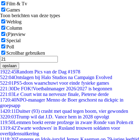
Film & Tv
Games
Toon berichten van deze types
Weblog
Column
(P)review
Special
Poll
Scrollbar gebruiken
opslaan
19
22:45
Random Pics van de Dag #1978
5
22:04
Ontslagen bij Halo Studios na Campaign Evolved
5
22:01
PS5-doos waarschuwt voor einde fysieke games
2
21:30
De FOK!Voetbalmanager 2026/2027 is begonnen
2
21:03
Le Court wint na nerveuze finale, Pieterse derde
17
20:40
NPO-manager Menno de Boer geschorst na dickpic in
groepsapp
14
20:11
Duitser (93) crasht met quad tegen boom, vier gewonden
32
20:03
Trump wil dat J.D. Vance hem in 2028 opvolgt
1
19:50
Lemmen boekt eerste profzege in zware Ronde van Polen-rit
13
19:42
'Zwarte weduwes' in Rusland trouwen soldaten voor
overlijdensuitkering
11
18:20
Zangeres en Idols-jurylid Jerney Kaagman op 79-jarige leeftijd