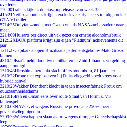
overleden
1
16:00
Trailers kijken: de bioscoopreleases van week 32
4
15:21
Netflix-abonnees krijgen exclusieve early access tot uitgebreide
GTA VI trailer
57
14:35
Onlyfans-model met G-cup wil als NASA-ambassadeur naar
maan
22
14:09
Huisarts per direct uit vak gezet om ernstig alcoholmisbruik
2
12:12
XBOX platform krijgt zijn eigen "Platinum" achievements dit
jaar
12
11:27
Capibara's lopen Braziliaans parlementsgebouw Mato Grosso
binnen
48
10:59
Israël meldt dood twee militairen in Zuid-Libanon, vergelding
aangekondigd
15
10:48
Hiroshima herdenkt slachtoffers atoombom, 81 jaar later
16
10:32
Drone met explosieven bij Duits vliegveld voedt vrees voor
hybride aanval
32
10:28
Wakker Dier dient klacht in tegen insectenfabriek Protix om
duurzaamheidsclaims
22
10:16
Iran en Oman eens over route Straat van Hormuz, VS
buitenspel
25
10:08
NAVO zet wegens Russische provocatie 250% meer
gevechtsvliegtuigen in
55
09:33
Waterschappen slaan alarm wegens droogte: Gereedschapskist
leeg
1
07:00
Forensics: Crime Scene Detective