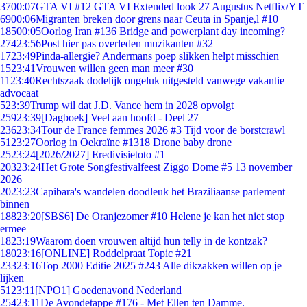
37
00:07
GTA VI #12 GTA VI Extended look 27 Augustus Netflix/YT
69
00:06
Migranten breken door grens naar Ceuta in Spanje,l #10
185
00:05
Oorlog Iran #136 Bridge and powerplant day incoming?
274
23:56
Post hier pas overleden muzikanten #32
17
23:49
Pinda-allergie? Andermans poep slikken helpt misschien
15
23:41
Vrouwen willen geen man meer #30
11
23:40
Rechtszaak dodelijk ongeluk uitgesteld vanwege vakantie
advocaat
5
23:39
Trump wil dat J.D. Vance hem in 2028 opvolgt
259
23:39
[Dagboek] Veel aan hoofd - Deel 27
236
23:34
Tour de France femmes 2026 #3 Tijd voor de borstcrawl
51
23:27
Oorlog in Oekraïne #1318 Drone baby drone
25
23:24
[2026/2027] Eredivisietoto #1
203
23:24
Het Grote Songfestivalfeest Ziggo Dome #5 13 november
2026
20
23:23
Capibara's wandelen doodleuk het Braziliaanse parlement
binnen
188
23:20
[SBS6] De Oranjezomer #10 Helene je kan het niet stop
ermee
18
23:19
Waarom doen vrouwen altijd hun telly in de kontzak?
180
23:16
[ONLINE] Roddelpraat Topic #21
233
23:16
Top 2000 Editie 2025 #243 Alle dikzakken willen op je
lijken
51
23:11
[NPO1] Goedenavond Nederland
254
23:11
De Avondetappe #176 - Met Ellen ten Damme.