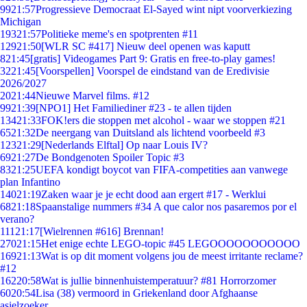
99
21:57
Progressieve Democraat El-Sayed wint nipt voorverkiezing
Michigan
193
21:57
Politieke meme's en spotprenten #11
129
21:50
[WLR SC #417] Nieuw deel openen was kaputt
8
21:45
[gratis] Videogames Part 9: Gratis en free-to-play games!
32
21:45
[Voorspellen] Voorspel de eindstand van de Eredivisie
2026/2027
20
21:44
Nieuwe Marvel films. #12
99
21:39
[NPO1] Het Familiediner #23 - te allen tijden
134
21:33
FOK!ers die stoppen met alcohol - waar we stoppen #21
65
21:32
De neergang van Duitsland als lichtend voorbeeld #3
123
21:29
[Nederlands Elftal] Op naar Louis IV?
69
21:27
De Bondgenoten Spoiler Topic #3
83
21:25
UEFA kondigt boycot van FIFA-competities aan vanwege
plan Infantino
140
21:19
Zaken waar je je echt dood aan ergert #17 - Werklui
68
21:18
Spaanstalige nummers #34 A que calor nos pasaremos por el
verano?
111
21:17
[Wielrennen #616] Brennan!
270
21:15
Het enige echte LEGO-topic #45 LEGOOOOOOOOOOO
169
21:13
Wat is op dit moment volgens jou de meest irritante reclame?
#12
162
20:58
Wat is jullie binnenhuistemperatuur? #81 Horrorzomer
60
20:54
Lisa (38) vermoord in Griekenland door Afghaanse
asielzoeker