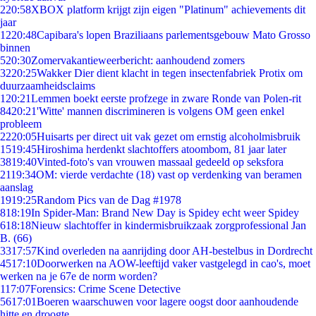
2
20:58
XBOX platform krijgt zijn eigen "Platinum" achievements dit
jaar
12
20:48
Capibara's lopen Braziliaans parlementsgebouw Mato Grosso
binnen
5
20:30
Zomervakantieweerbericht: aanhoudend zomers
32
20:25
Wakker Dier dient klacht in tegen insectenfabriek Protix om
duurzaamheidsclaims
1
20:21
Lemmen boekt eerste profzege in zware Ronde van Polen-rit
84
20:21
'Witte' mannen discrimineren is volgens OM geen enkel
probleem
22
20:05
Huisarts per direct uit vak gezet om ernstig alcoholmisbruik
15
19:45
Hiroshima herdenkt slachtoffers atoombom, 81 jaar later
38
19:40
Vinted-foto's van vrouwen massaal gedeeld op seksfora
21
19:34
OM: vierde verdachte (18) vast op verdenking van beramen
aanslag
19
19:25
Random Pics van de Dag #1978
8
18:19
In Spider-Man: Brand New Day is Spidey echt weer Spidey
6
18:18
Nieuw slachtoffer in kindermisbruikzaak zorgprofessional Jan
B. (66)
33
17:57
Kind overleden na aanrijding door AH-bestelbus in Dordrecht
45
17:10
Doorwerken na AOW-leeftijd vaker vastgelegd in cao's, moet
werken na je 67e de norm worden?
1
17:07
Forensics: Crime Scene Detective
56
17:01
Boeren waarschuwen voor lagere oogst door aanhoudende
hitte en droogte