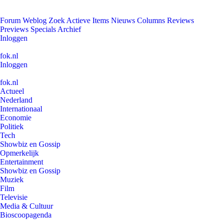
Forum
Weblog
Zoek
Actieve Items
Nieuws
Columns
Reviews
Previews
Specials
Archief
Inloggen
fok.nl
Inloggen
fok.nl
Actueel
Nederland
Internationaal
Economie
Politiek
Tech
Showbiz en Gossip
Opmerkelijk
Entertainment
Showbiz en Gossip
Muziek
Film
Televisie
Media & Cultuur
Bioscoopagenda