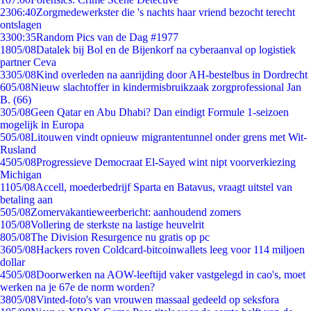
23
06:40
Zorgmedewerkster die 's nachts haar vriend bezocht terecht
ontslagen
33
00:35
Random Pics van de Dag #1977
18
05/08
Datalek bij Bol en de Bijenkorf na cyberaanval op logistiek
partner Ceva
33
05/08
Kind overleden na aanrijding door AH-bestelbus in Dordrecht
6
05/08
Nieuw slachtoffer in kindermisbruikzaak zorgprofessional Jan
B. (66)
3
05/08
Geen Qatar en Abu Dhabi? Dan eindigt Formule 1-seizoen
mogelijk in Europa
5
05/08
Litouwen vindt opnieuw migrantentunnel onder grens met Wit-
Rusland
45
05/08
Progressieve Democraat El-Sayed wint nipt voorverkiezing
Michigan
11
05/08
Accell, moederbedrijf Sparta en Batavus, vraagt uitstel van
betaling aan
5
05/08
Zomervakantieweerbericht: aanhoudend zomers
1
05/08
Vollering de sterkste na lastige heuvelrit
8
05/08
The Division Resurgence nu gratis op pc
36
05/08
Hackers roven Coldcard-bitcoinwallets leeg voor 114 miljoen
dollar
45
05/08
Doorwerken na AOW-leeftijd vaker vastgelegd in cao's, moet
werken na je 67e de norm worden?
38
05/08
Vinted-foto's van vrouwen massaal gedeeld op seksfora