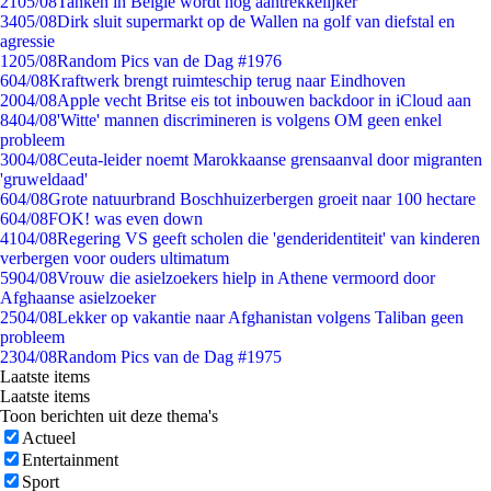
21
05/08
Tanken in België wordt nóg aantrekkelijker
34
05/08
Dirk sluit supermarkt op de Wallen na golf van diefstal en
agressie
12
05/08
Random Pics van de Dag #1976
6
04/08
Kraftwerk brengt ruimteschip terug naar Eindhoven
20
04/08
Apple vecht Britse eis tot inbouwen backdoor in iCloud aan
84
04/08
'Witte' mannen discrimineren is volgens OM geen enkel
probleem
30
04/08
Ceuta-leider noemt Marokkaanse grensaanval door migranten
'gruweldaad'
6
04/08
Grote natuurbrand Boschhuizerbergen groeit naar 100 hectare
6
04/08
FOK! was even down
41
04/08
Regering VS geeft scholen die 'genderidentiteit' van kinderen
verbergen voor ouders ultimatum
59
04/08
Vrouw die asielzoekers hielp in Athene vermoord door
Afghaanse asielzoeker
25
04/08
Lekker op vakantie naar Afghanistan volgens Taliban geen
probleem
23
04/08
Random Pics van de Dag #1975
Laatste items
Laatste items
Toon berichten uit deze thema's
Actueel
Entertainment
Sport