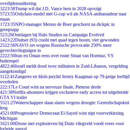
overlijdensuitkering
32
23:58
Trump wil dat J.D. Vance hem in 2028 opvolgt
57
23:55
Onlyfans-model met G-cup wil als NASA-ambassadeur naar
maan
17
23:35
NPO-manager Menno de Boer geschorst na dickpic in
groepsapp
5
23:26
Ontslagen bij Halo Studios na Campaign Evolved
14
23:22
Duitser (93) crasht met quad tegen boom, vier gewonden
25
22:56
NAVO zet wegens Russische provocatie 250% meer
gevechtsvliegtuigen in
22
22:50
Iran en Oman eens over route Straat van Hormuz, VS
buitenspel
48
22:46
Israël meldt dood twee militairen in Zuid-Libanon, vergelding
aangekondigd
11
22:41
Zangeres en Idols-jurylid Jerney Kaagman op 79-jarige leeftijd
overleden
2
22:17
Le Court wint na nerveuze finale, Pieterse derde
4
21:38
Netflix-abonnees krijgen exclusieve early access tot uitgebreide
GTA VI trailer
55
21:25
Waterschappen slaan alarm wegens droogte: Gereedschapskist
leeg
45
21:00
Progressieve Democraat El-Sayed wint nipt voorverkiezing
Michigan
16
21:00
Drone met explosieven bij Duits vliegveld voedt vrees voor
hybride aanval