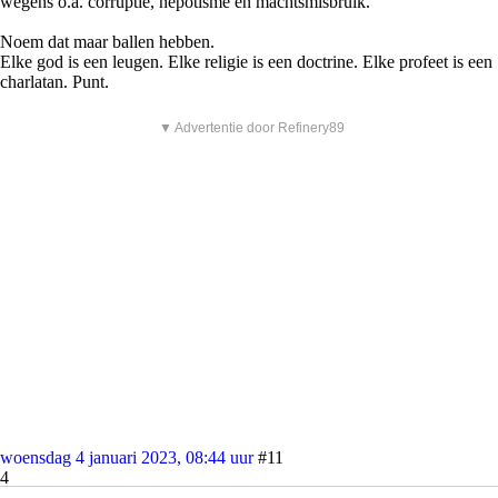
wegens o.a. corruptie, nepotisme en machtsmisbruik.
Noem dat maar ballen hebben.
Elke god is een leugen. Elke religie is een doctrine. Elke profeet is een
charlatan. Punt.
▼ Advertentie door Refinery89
woensdag 4 januari 2023, 08:44 uur
#11
4
Mdb110