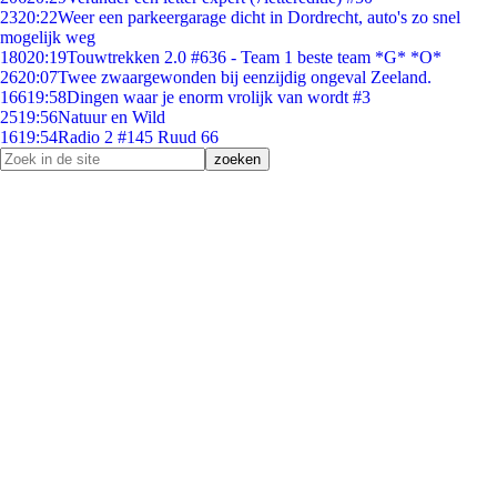
23
20:22
Weer een parkeergarage dicht in Dordrecht, auto's zo snel
mogelijk weg
180
20:19
Touwtrekken 2.0 #636 - Team 1 beste team *G* *O*
26
20:07
Twee zwaargewonden bij eenzijdig ongeval Zeeland.
166
19:58
Dingen waar je enorm vrolijk van wordt #3
25
19:56
Natuur en Wild
16
19:54
Radio 2 #145 Ruud 66