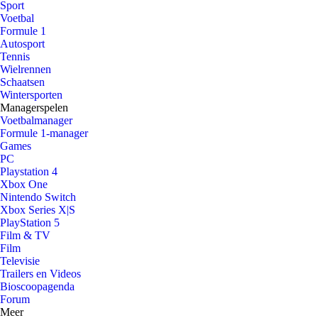
Sport
Voetbal
Formule 1
Autosport
Tennis
Wielrennen
Schaatsen
Wintersporten
Managerspelen
Voetbalmanager
Formule 1-manager
Games
PC
Playstation 4
Xbox One
Nintendo Switch
Xbox Series X|S
PlayStation 5
Film & TV
Film
Televisie
Trailers en Videos
Bioscoopagenda
Forum
Meer