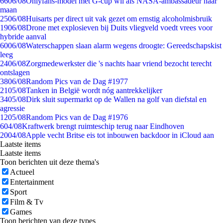
66
06/08
Onlyfans-model met G-cup wil als NASA-ambassadeur naar
maan
25
06/08
Huisarts per direct uit vak gezet om ernstig alcoholmisbruik
19
06/08
Drone met explosieven bij Duits vliegveld voedt vrees voor
hybride aanval
60
06/08
Waterschappen slaan alarm wegens droogte: Gereedschapskist
leeg
24
06/08
Zorgmedewerkster die 's nachts haar vriend bezocht terecht
ontslagen
38
06/08
Random Pics van de Dag #1977
21
05/08
Tanken in België wordt nóg aantrekkelijker
34
05/08
Dirk sluit supermarkt op de Wallen na golf van diefstal en
agressie
12
05/08
Random Pics van de Dag #1976
6
04/08
Kraftwerk brengt ruimteschip terug naar Eindhoven
20
04/08
Apple vecht Britse eis tot inbouwen backdoor in iCloud aan
Laatste items
Laatste items
Toon berichten uit deze thema's
Actueel
Entertainment
Sport
Film & Tv
Games
Toon berichten van deze types