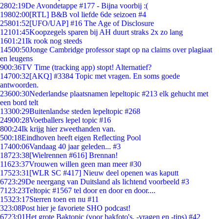
28
02:19
De Avondetappe #177 - Bijna voorbij :(
198
02:00
[RTL] B&B vol liefde 6de seizoen #4
258
01:52
[UFO/UAP] #16 The Age of Disclosure
121
01:45
Koopzegels sparen bij AH duurt straks 2x zo lang
16
01:21
Ik rook nog steeds
145
00:50
Jonge Cambridge professor stapt op na claims over plagiaat
en leugens
9
00:36
TV Time (tracking app) stopt! Alternatief?
147
00:32
[AKQ] #3384 Topic met vragen. En soms goede
antwoorden.
236
00:30
Nederlandse plaatsnamen lepeltopic #213 elk gehucht met
een bord telt
133
00:29
Buitenlandse steden lepeltopic #268
249
00:28
Voetballers lepel topic #16
8
00:24
Ik krijg hier zweethanden van.
5
00:18
Eindhoven heeft eigen Reflecting Pool
174
00:06
Vandaag 40 jaar geleden... #3
187
23:38
[Wielrennen #616] Brennan!
116
23:37
Vrouwen willen geen man meer #30
175
23:31
[WLR SC #417] Nieuw deel openen was kaputt
67
23:29
De neergang van Duitsland als lichtend voorbeeld #3
71
23:23
Teltopic #1567 tel door en door en door....
153
23:17
Sterren toen en nu #11
3
23:08
Post hier je favoriete SHO podcast!
67
23:01
Het grote Baktopic (voor bakfoto's, -vragen en -tips) #42