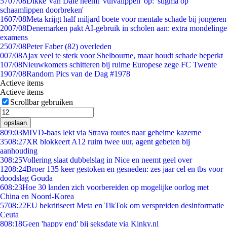
57
07/08
Dikke Van Dale neemt 'vulvalippen' op: 'stigma op
schaamlippen doorbreken'
16
07/08
Meta krijgt half miljard boete voor mentale schade bij jongeren
20
07/08
Denemarken pakt AI-gebruik in scholen aan: extra mondelinge
examens
25
07/08
Peter Faber (82) overleden
0
07/08
Ajax veel te sterk voor Shelbourne, maar houdt schade beperkt
1
07/08
Nieuwkomers schitteren bij ruime Europese zege FC Twente
19
07/08
Random Pics van de Dag #1978
Actieve items
Actieve items
Scrollbar gebruiken
opslaan
8
09:03
MIVD-baas lekt via Strava routes naar geheime kazerne
35
08:27
XR blokkeert A12 ruim twee uur, agent gebeten bij
aanhouding
3
08:25
Vollering slaat dubbelslag in Nice en neemt geel over
12
08:24
Broer 135 keer gestoken en gesneden: zes jaar cel en tbs voor
doodslag Gouda
6
08:23
Hoe 30 landen zich voorbereiden op mogelijke oorlog met
China en Noord-Korea
57
08:22
EU bekritiseert Meta en TikTok om verspreiden desinformatie
Ceuta
8
08:18
Geen 'happy end' bij seksdate via Kinky.nl