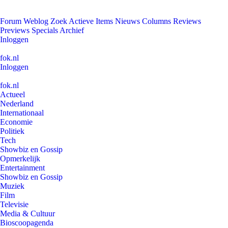
Forum
Weblog
Zoek
Actieve Items
Nieuws
Columns
Reviews
Previews
Specials
Archief
Inloggen
fok.nl
Inloggen
fok.nl
Actueel
Nederland
Internationaal
Economie
Politiek
Tech
Showbiz en Gossip
Opmerkelijk
Entertainment
Showbiz en Gossip
Muziek
Film
Televisie
Media & Cultuur
Bioscoopagenda