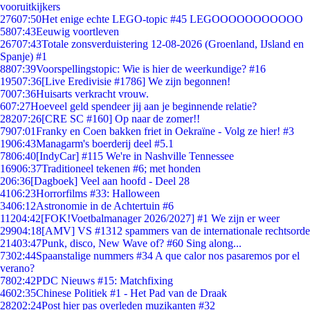
vooruitkijkers
276
07:50
Het enige echte LEGO-topic #45 LEGOOOOOOOOOOO
58
07:43
Eeuwig voortleven
267
07:43
Totale zonsverduistering 12-08-2026 (Groenland, IJsland en
Spanje) #1
88
07:39
Voorspellingstopic: Wie is hier de weerkundige? #16
195
07:36
[Live Eredivisie #1786] We zijn begonnen!
70
07:36
Huisarts verkracht vrouw.
6
07:27
Hoeveel geld spendeer jij aan je beginnende relatie?
282
07:26
[CRE SC #160] Op naar de zomer!!
79
07:01
Franky en Coen bakken friet in Oekraïne - Volg ze hier! #3
19
06:43
Managarm's boerderij deel #5.1
78
06:40
[IndyCar] #115 We're in Nashville Tennessee
169
06:37
Traditioneel tekenen #6; met honden
2
06:36
[Dagboek] Veel aan hoofd - Deel 28
41
06:23
Horrorfilms #33: Halloween
34
06:12
Astronomie in de Achtertuin #6
112
04:42
[FOK!Voetbalmanager 2026/2027] #1 We zijn er weer
299
04:18
[AMV] VS #1312 spammers van de internationale rechtsorde
214
03:47
Punk, disco, New Wave of? #60 Sing along...
73
02:44
Spaanstalige nummers #34 A que calor nos pasaremos por el
verano?
78
02:42
PDC Nieuws #15: Matchfixing
46
02:35
Chinese Politiek #1 - Het Pad van de Draak
282
02:24
Post hier pas overleden muzikanten #32