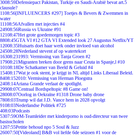
30
08:59
Defensiepact Pakistan, Turkije en Saudi-Arabië bevat art.5
clausule?
11
08:56
[INFLUENCERS #297] Toetjes & Bevers & Zwemmen in
water
111
08:56
Afvallen met injecties #4
249
08:56
Russia vs Ukraine #91
121
08:47
Het grote goedemorgen topic #3
88
08:45
GTA VI #12 GTA VI Extended look 27 Augustus Netflix/YT
120
08:35
Huisarts doet haar werk onder invloed van alcohol
245
08:28
Nederland stevent af op watertekort
163
08:23
1993: Vermissing van Tanja Groen #2
179
08:21
Migranten breken door grens naar Ceuta in Spanje,l #10
101
08:18
De Schatkamer van Beeld & Geluid #4
154
08:17
Wat je ook stemt, je krijgt in NL altijd Links Liberaal Beleid.
84
08:15
2010: Vermissing van Herman Ploegstra
24
08:14
Ariana Grande verlaat de spotlight.
299
08:07
Centraal Bordspeltopic #8 Game on!
280
08:07
Oorlog in Oekraïne #1318 Drone baby drone
78
08:03
Trump wil dat J.D. Vance hem in 2028 opvolgt
91
08:03
Nederlandse Politiek #725
4
08:03
Podcasts
53
07:59
OM-Teamleider met kinderporno is oud-directeur van twee
basisscholen
12
07:55
Petitie behoud npo 5 Soul & Jazz
260
07:50
[Videoland] B&B vol liefde 6de seizoen #1 voor de