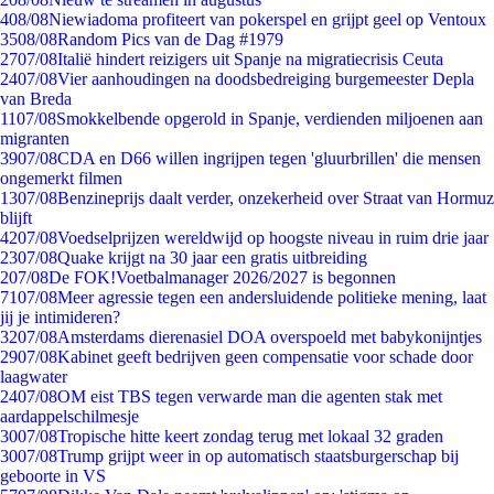
4
08/08
Niewiadoma profiteert van pokerspel en grijpt geel op Ventoux
35
08/08
Random Pics van de Dag #1979
27
07/08
Italië hindert reizigers uit Spanje na migratiecrisis Ceuta
24
07/08
Vier aanhoudingen na doodsbedreiging burgemeester Depla
van Breda
11
07/08
Smokkelbende opgerold in Spanje, verdienden miljoenen aan
migranten
39
07/08
CDA en D66 willen ingrijpen tegen 'gluurbrillen' die mensen
ongemerkt filmen
13
07/08
Benzineprijs daalt verder, onzekerheid over Straat van Hormuz
blijft
42
07/08
Voedselprijzen wereldwijd op hoogste niveau in ruim drie jaar
23
07/08
Quake krijgt na 30 jaar een gratis uitbreiding
2
07/08
De FOK!Voetbalmanager 2026/2027 is begonnen
71
07/08
Meer agressie tegen een andersluidende politieke mening, laat
jij je intimideren?
32
07/08
Amsterdams dierenasiel DOA overspoeld met babykonijntjes
29
07/08
Kabinet geeft bedrijven geen compensatie voor schade door
laagwater
24
07/08
OM eist TBS tegen verwarde man die agenten stak met
aardappelschilmesje
30
07/08
Tropische hitte keert zondag terug met lokaal 32 graden
30
07/08
Trump grijpt weer in op automatisch staatsburgerschap bij
geboorte in VS