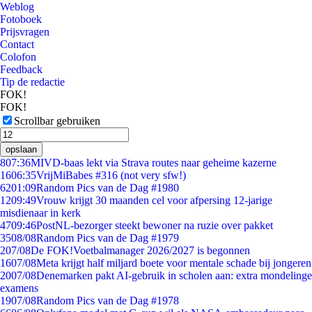
Weblog
Fotoboek
Prijsvragen
Contact
Colofon
Feedback
Tip de redactie
FOK!
FOK!
Scrollbar gebruiken
opslaan
8
07:36
MIVD-baas lekt via Strava routes naar geheime kazerne
16
06:35
VrijMiBabes #316 (not very sfw!)
62
01:09
Random Pics van de Dag #1980
12
09:49
Vrouw krijgt 30 maanden cel voor afpersing 12-jarige
misdienaar in kerk
47
09:46
PostNL-bezorger steekt bewoner na ruzie over pakket
35
08/08
Random Pics van de Dag #1979
2
07/08
De FOK!Voetbalmanager 2026/2027 is begonnen
16
07/08
Meta krijgt half miljard boete voor mentale schade bij jongeren
20
07/08
Denemarken pakt AI-gebruik in scholen aan: extra mondelinge
examens
19
07/08
Random Pics van de Dag #1978