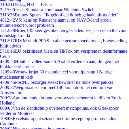
3
19:21
Uitslag NEC - Telstar
22
15:00
Jesus Simulator komt naar Nintendo Switch
31
13:26
Britney Spears: "Ik geloof dat ik heb gefaald als moeder"
48
12:42
VS: kans op Russische aanval op NAVO-land groeit,
munitietekort wordt probleem
12
12:28
Broer 135 keer gestoken en gesneden: zes jaar cel en tbs voor
doodslag Gouda
21
12:17
RIVM vindt PFAS in al de geteste moedermelk, borstvoeding
blijft advies
57
10:16
EU bekritiseert Meta en TikTok om verspreiden desinformatie
Ceuta
43
09:53
Houthi's vallen Saoedi-Arabië en Jemen aan, dreigen met
blokkade olieroute
12
09:49
Vrouw krijgt 30 maanden cel voor afpersing 12-jarige
misdienaar in kerk
47
09:46
PostNL-bezorger steekt bewoner na ruzie over pakket
26
09:32
Wegpiraat scheurt met 146 km/u door het centrum van
Amsterdam
7
09:28
Aanhoudende droogte veroorzaakt scheuren in dijken Zuid-
Holland
0
08/08
Van de Zandschulp overleeft matchpoints, ook Griekspoor
verder in Montreal
1
08/08
Excelsior opent seizoen met ruime zege op promovendus
Cambuur
2
08/08
Nieuw te streamen in augustus