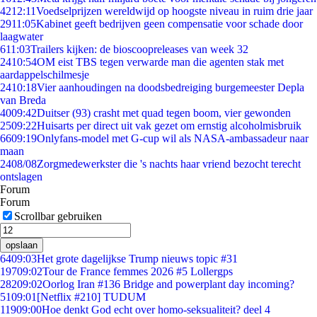
42
12:11
Voedselprijzen wereldwijd op hoogste niveau in ruim drie jaar
29
11:05
Kabinet geeft bedrijven geen compensatie voor schade door
laagwater
6
11:03
Trailers kijken: de bioscoopreleases van week 32
24
10:54
OM eist TBS tegen verwarde man die agenten stak met
aardappelschilmesje
24
10:18
Vier aanhoudingen na doodsbedreiging burgemeester Depla
van Breda
40
09:42
Duitser (93) crasht met quad tegen boom, vier gewonden
25
09:22
Huisarts per direct uit vak gezet om ernstig alcoholmisbruik
66
09:19
Onlyfans-model met G-cup wil als NASA-ambassadeur naar
maan
24
08/08
Zorgmedewerkster die 's nachts haar vriend bezocht terecht
ontslagen
Forum
Forum
Scrollbar gebruiken
opslaan
64
09:03
Het grote dagelijkse Trump nieuws topic #31
197
09:02
Tour de France femmes 2026 #5 Lollergps
282
09:02
Oorlog Iran #136 Bridge and powerplant day incoming?
51
09:01
[Netflix #210] TUDUM
119
09:00
Hoe denkt God echt over homo-seksualiteit? deel 4