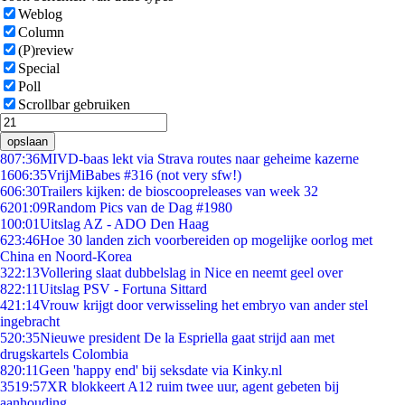
Weblog
Column
(P)review
Special
Poll
Scrollbar gebruiken
opslaan
8
07:36
MIVD-baas lekt via Strava routes naar geheime kazerne
16
06:35
VrijMiBabes #316 (not very sfw!)
6
06:30
Trailers kijken: de bioscoopreleases van week 32
62
01:09
Random Pics van de Dag #1980
1
00:01
Uitslag AZ - ADO Den Haag
6
23:46
Hoe 30 landen zich voorbereiden op mogelijke oorlog met
China en Noord-Korea
3
22:13
Vollering slaat dubbelslag in Nice en neemt geel over
8
22:11
Uitslag PSV - Fortuna Sittard
4
21:14
Vrouw krijgt door verwisseling het embryo van ander stel
ingebracht
5
20:35
Nieuwe president De la Espriella gaat strijd aan met
drugskartels Colombia
8
20:11
Geen 'happy end' bij seksdate via Kinky.nl
35
19:57
XR blokkeert A12 ruim twee uur, agent gebeten bij
aanhouding