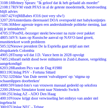
31
08:18
Britney Spears: "Ik geloof dat ik heb gefaald als moeder"
21
08:17
RIVM vindt PFAS in al de geteste moedermelk, borstvoeding
blijft advies
16
07:42
VrijMiBabes #316 (not very sfw!)
32
07:20
Amsterdams dierenasiel DOA overspoeld met babykonijntjes
71
06:36
Meer agressie tegen een andersluidende politieke mening, laat
jij je intimideren?
47
05:37
PostNL-bezorger steekt bewoner na ruzie over pakket
48
05:34
VS: kans op Russische aanval op NAVO-land groeit,
munitietekort wordt probleem
5
05:32
Nieuwe president De la Espriella gaat strijd aan met
drugskartels Colombia
49
05:28
Trump wil dat J.D. Vance hem in 2028 opvolgt
74
05:24
Israël meldt dood twee militairen in Zuid-Libanon, vergelding
aangekondigd
62
03:28
Random Pics van de Dag #1980
8
03:19
Uitslag PSV - Fortuna Sittard
57
02:32
Dikke Van Dale neemt 'vulvalippen' op: 'stigma op
schaamlippen doorbreken'
40
00:59
Vinted-foto's van vrouwen massaal gedeeld op seksfora
22
00:28
Jesus Simulator komt naar Nintendo Switch
1
00:25
Uitslag AZ - ADO Den Haag
4
00:10
Vrouw krijgt door verwisseling het embryo van ander stel
ingebracht
3
00:07
Uitslag NEC - Telstar