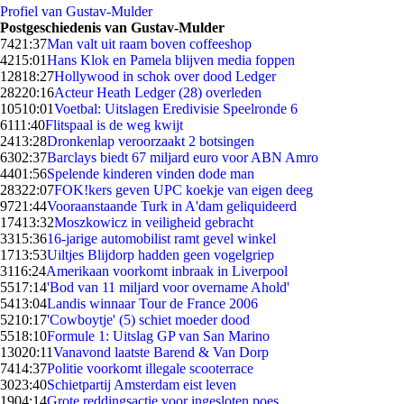
Profiel van Gustav-Mulder
Postgeschiedenis van Gustav-Mulder
74
21:37
Man valt uit raam boven coffeeshop
42
15:01
Hans Klok en Pamela blijven media foppen
128
18:27
Hollywood in schok over dood Ledger
282
20:16
Acteur Heath Ledger (28) overleden
105
10:01
Voetbal: Uitslagen Eredivisie Speelronde 6
61
11:40
Flitspaal is de weg kwijt
24
13:28
Dronkenlap veroorzaakt 2 botsingen
63
02:37
Barclays biedt 67 miljard euro voor ABN Amro
44
01:56
Spelende kinderen vinden dode man
283
22:07
FOK!kers geven UPC koekje van eigen deeg
97
21:44
Vooraanstaande Turk in A'dam geliquideerd
174
13:32
Moszkowicz in veiligheid gebracht
33
15:36
16-jarige automobilist ramt gevel winkel
17
13:53
Uiltjes Blijdorp hadden geen vogelgriep
31
16:24
Amerikaan voorkomt inbraak in Liverpool
55
17:14
'Bod van 11 miljard voor overname Ahold'
54
13:04
Landis winnaar Tour de France 2006
52
10:17
'Cowboytje' (5) schiet moeder dood
55
18:10
Formule 1: Uitslag GP van San Marino
130
20:11
Vanavond laatste Barend & Van Dorp
74
14:37
Politie voorkomt illegale scooterrace
30
23:40
Schietpartij Amsterdam eist leven
19
04:14
Grote reddingsactie voor ingesloten poes