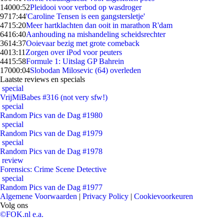
140
00:52
Pleidooi voor verbod op wasdroger
97
17:44
'Caroline Tensen is een gangstersletje'
47
15:20
Meer hartklachten dan ooit in marathon R'dam
64
16:40
Aanhouding na mishandeling scheidsrechter
36
14:37
Ooievaar bezig met grote comeback
40
13:11
Zorgen over iPod voor peuters
44
15:58
Formule 1: Uitslag GP Bahrein
170
00:04
Slobodan Milosevic (64) overleden
Laatste reviews en specials
special
VrijMiBabes #316 (not very sfw!)
special
Random Pics van de Dag #1980
special
Random Pics van de Dag #1979
special
Random Pics van de Dag #1978
review
Forensics: Crime Scene Detective
special
Random Pics van de Dag #1977
Algemene Voorwaarden
|
Privacy Policy
|
Cookievoorkeuren
Volg ons
©FOK.nl e.a.