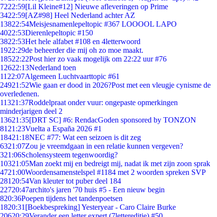
72
22:59
[Lil Kleine#12] Nieuwe afleveringen op Prime
34
22:59
[AZ#98] Heel Nederland achter AZ
138
22:54
Meisjesnamenlepeltopic #367 LOOOOL LAPO
40
22:53
Dierenlepeltopic #150
38
22:53
Het hele alfabet #108 en 4letterwoord
19
22:29
de beheerder die mij oh zo moe maakt.
185
22:22
Post hier zo vaak mogelijk om 22:22 uur #76
126
22:13
Nederland toen
11
22:07
Algemeen Luchtvaarttopic #61
249
21:52
Wie gaan er dood in 2026?Post met een vleugje cynisme de
overledenen.
113
21:37
Roddelpraat onder vuur: ongepaste opmerkingen
minderjarigen deel 2
136
21:35
[DRT SC] #6: RendacGoden sponsored by TONZON
81
21:23
Vuelta a España 2026 #1
184
21:18
NEC #77: Wat een seizoen is dit zeg
63
21:07
Zou je vreemdgaan in een relatie kunnen vergeven?
3
21:06
Scholensysteem tegenwoordig?
103
21:05
Man zoekt mij en bedreigt mij, nadat ik met zijn zoon sprak
47
21:00
Woordensamenstelspel #1184 met 2 woorden spreken SVP
281
20:54
Van kleuter tot puber deel 184
227
20:47
archito's jaren '70 huis #5 - Een nieuw begin
8
20:36
Poepen tijdens het tandenpoetsen
18
20:31
[Boekbespreking] Yesteryear - Caro Claire Burke
206
20:29
Verander een letter expert (7lettereditie) #50