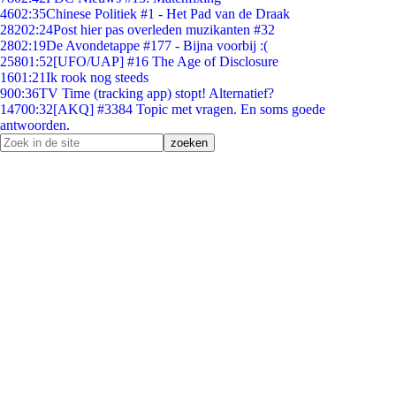
46
02:35
Chinese Politiek #1 - Het Pad van de Draak
282
02:24
Post hier pas overleden muzikanten #32
28
02:19
De Avondetappe #177 - Bijna voorbij :(
258
01:52
[UFO/UAP] #16 The Age of Disclosure
16
01:21
Ik rook nog steeds
9
00:36
TV Time (tracking app) stopt! Alternatief?
147
00:32
[AKQ] #3384 Topic met vragen. En soms goede
antwoorden.