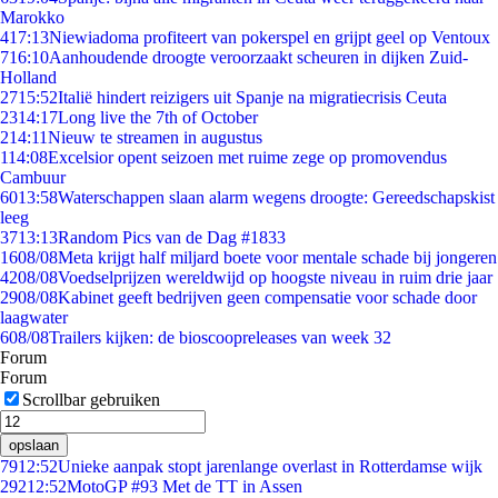
Marokko
4
17:13
Niewiadoma profiteert van pokerspel en grijpt geel op Ventoux
7
16:10
Aanhoudende droogte veroorzaakt scheuren in dijken Zuid-
Holland
27
15:52
Italië hindert reizigers uit Spanje na migratiecrisis Ceuta
23
14:17
Long live the 7th of October
2
14:11
Nieuw te streamen in augustus
1
14:08
Excelsior opent seizoen met ruime zege op promovendus
Cambuur
60
13:58
Waterschappen slaan alarm wegens droogte: Gereedschapskist
leeg
37
13:13
Random Pics van de Dag #1833
16
08/08
Meta krijgt half miljard boete voor mentale schade bij jongeren
42
08/08
Voedselprijzen wereldwijd op hoogste niveau in ruim drie jaar
29
08/08
Kabinet geeft bedrijven geen compensatie voor schade door
laagwater
6
08/08
Trailers kijken: de bioscoopreleases van week 32
Forum
Forum
Scrollbar gebruiken
opslaan
79
12:52
Unieke aanpak stopt jarenlange overlast in Rotterdamse wijk
292
12:52
MotoGP #93 Met de TT in Assen