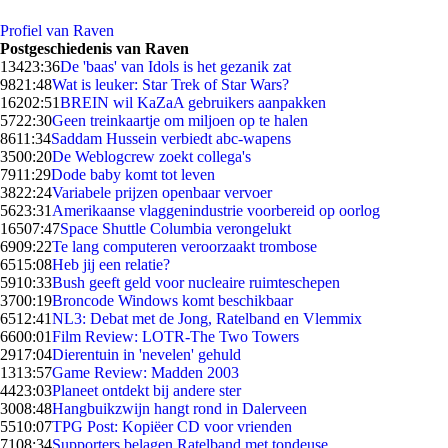
Profiel van Raven
Postgeschiedenis van Raven
134
23:36
De 'baas' van Idols is het gezanik zat
98
21:48
Wat is leuker: Star Trek of Star Wars?
162
02:51
BREIN wil KaZaA gebruikers aanpakken
57
22:30
Geen treinkaartje om miljoen op te halen
86
11:34
Saddam Hussein verbiedt abc-wapens
35
00:20
De Weblogcrew zoekt collega's
79
11:29
Dode baby komt tot leven
38
22:24
Variabele prijzen openbaar vervoer
56
23:31
Amerikaanse vlaggenindustrie voorbereid op oorlog
165
07:47
Space Shuttle Columbia verongelukt
69
09:22
Te lang computeren veroorzaakt trombose
65
15:08
Heb jij een relatie?
59
10:33
Bush geeft geld voor nucleaire ruimteschepen
37
00:19
Broncode Windows komt beschikbaar
65
12:41
NL3: Debat met de Jong, Ratelband en Vlemmix
66
00:01
Film Review: LOTR-The Two Towers
29
17:04
Dierentuin in 'nevelen' gehuld
13
13:57
Game Review: Madden 2003
44
23:03
Planeet ontdekt bij andere ster
30
08:48
Hangbuikzwijn hangt rond in Dalerveen
55
10:07
TPG Post: Kopiëer CD voor vrienden
71
08:34
Supporters belagen Ratelband met tondeuse