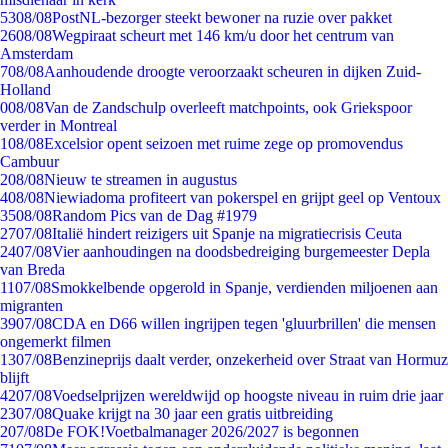
53
08/08
PostNL-bezorger steekt bewoner na ruzie over pakket
26
08/08
Wegpiraat scheurt met 146 km/u door het centrum van
Amsterdam
7
08/08
Aanhoudende droogte veroorzaakt scheuren in dijken Zuid-
Holland
0
08/08
Van de Zandschulp overleeft matchpoints, ook Griekspoor
verder in Montreal
1
08/08
Excelsior opent seizoen met ruime zege op promovendus
Cambuur
2
08/08
Nieuw te streamen in augustus
4
08/08
Niewiadoma profiteert van pokerspel en grijpt geel op Ventoux
35
08/08
Random Pics van de Dag #1979
27
07/08
Italië hindert reizigers uit Spanje na migratiecrisis Ceuta
24
07/08
Vier aanhoudingen na doodsbedreiging burgemeester Depla
van Breda
11
07/08
Smokkelbende opgerold in Spanje, verdienden miljoenen aan
migranten
39
07/08
CDA en D66 willen ingrijpen tegen 'gluurbrillen' die mensen
ongemerkt filmen
13
07/08
Benzineprijs daalt verder, onzekerheid over Straat van Hormuz
blijft
42
07/08
Voedselprijzen wereldwijd op hoogste niveau in ruim drie jaar
23
07/08
Quake krijgt na 30 jaar een gratis uitbreiding
2
07/08
De FOK!Voetbalmanager 2026/2027 is begonnen