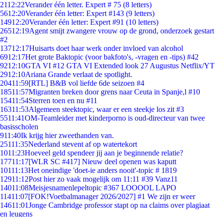
21
12:22
Verander één letter. Expert # 75 (8 letters)
56
12:20
Verander één letter: Expert #143 (9 letters)
149
12:20
Verander één letter: Expert #91 (10 letters)
265
12:19
Agent smijt zwangere vrouw op de grond, onderzoek gestart
#2
137
12:17
Huisarts doet haar werk onder invloed van alcohol
69
12:17
Het grote Baktopic (voor bakfoto's, -vragen en -tips) #42
92
12:10
GTA VI #12 GTA VI Extended look 27 Augustus Netflix/YT
29
12:10
Ariana Grande verlaat de spotlight.
204
11:59
[RTL] B&B vol liefde 6de seizoen #4
185
11:57
Migranten breken door grens naar Ceuta in Spanje,l #10
154
11:54
Sterren toen en nu #11
163
11:53
Algemeen steektopic, waar er een steekje los zit #3
55
11:41
OM-Teamleider met kinderporno is oud-directeur van twee
basisscholen
9
11:40
Ik krijg hier zweethanden van.
251
11:35
Nederland stevent af op watertekort
10
11:23
Hoeveel geld spendeer jij aan je beginnende relatie?
177
11:17
[WLR SC #417] Nieuw deel openen was kaputt
101
11:13
Het oneindige 'doet-ie anders nooit'-topic # 1819
129
11:12
Post hier zo vaak mogelijk om 11:11 #39 Vanz11
140
11:08
Meisjesnamenlepeltopic #367 LOOOOL LAPO
114
11:07
[FOK!Voetbalmanager 2026/2027] #1 We zijn er weer
146
11:01
Jonge Cambridge professor stapt op na claims over plagiaat
en leugens