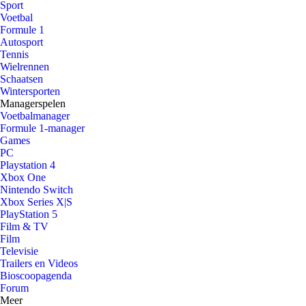
Sport
Voetbal
Formule 1
Autosport
Tennis
Wielrennen
Schaatsen
Wintersporten
Managerspelen
Voetbalmanager
Formule 1-manager
Games
PC
Playstation 4
Xbox One
Nintendo Switch
Xbox Series X|S
PlayStation 5
Film & TV
Film
Televisie
Trailers en Videos
Bioscoopagenda
Forum
Meer