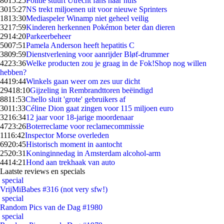
80
15:25
Politie stuurt Utrecht fans naar huis
30
15:27
NS trekt miljoenen uit voor nieuwe Sprinters
18
13:30
Mediaspeler Winamp niet geheel veilig
32
17:59
Kinderen herkennen Pokémon beter dan dieren
29
14:20
Parkeerbeheer
50
07:51
Pamela Anderson heeft hepatitis C
38
09:59
Dienstverlening voor aanrijder Bløf-drummer
42
23:36
Welke producten zou je graag in de Fok!Shop nog willen
hebben?
44
19:44
Winkels gaan weer om zes uur dicht
294
18:10
Gijzeling in Rembrandttoren beëindigd
88
11:53
Chello sluit 'grote' gebruikers af
30
11:33
Céline Dion gaat zingen voor 115 miljoen euro
32
16:34
12 jaar voor 18-jarige moordenaar
47
23:26
Boterreclame voor reclamecommissie
11
16:42
Inspector Morse overleden
69
20:45
Historisch moment in aantocht
25
20:31
Koninginnedag in Amsterdam alcohol-arm
44
14:21
Hond aan trekhaak van auto
Laatste reviews en specials
special
VrijMiBabes #316 (not very sfw!)
special
Random Pics van de Dag #1980
special