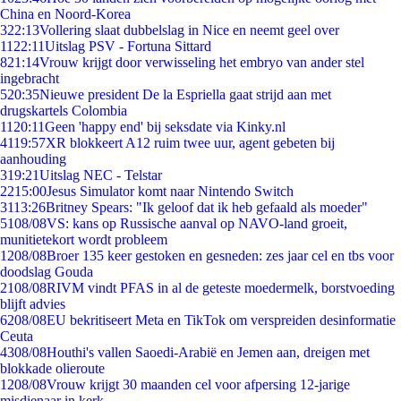
China en Noord-Korea
3
22:13
Vollering slaat dubbelslag in Nice en neemt geel over
11
22:11
Uitslag PSV - Fortuna Sittard
8
21:14
Vrouw krijgt door verwisseling het embryo van ander stel
ingebracht
5
20:35
Nieuwe president De la Espriella gaat strijd aan met
drugskartels Colombia
11
20:11
Geen 'happy end' bij seksdate via Kinky.nl
41
19:57
XR blokkeert A12 ruim twee uur, agent gebeten bij
aanhouding
3
19:21
Uitslag NEC - Telstar
22
15:00
Jesus Simulator komt naar Nintendo Switch
31
13:26
Britney Spears: "Ik geloof dat ik heb gefaald als moeder"
51
08/08
VS: kans op Russische aanval op NAVO-land groeit,
munitietekort wordt probleem
12
08/08
Broer 135 keer gestoken en gesneden: zes jaar cel en tbs voor
doodslag Gouda
21
08/08
RIVM vindt PFAS in al de geteste moedermelk, borstvoeding
blijft advies
62
08/08
EU bekritiseert Meta en TikTok om verspreiden desinformatie
Ceuta
43
08/08
Houthi's vallen Saoedi-Arabië en Jemen aan, dreigen met
blokkade olieroute
12
08/08
Vrouw krijgt 30 maanden cel voor afpersing 12-jarige
misdienaar in kerk