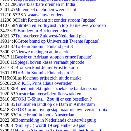
64
21:28
Onverklaarbare dreunen in India
25
01:45
Merendeel oliebollen weer slecht
112
10:57
BSA waarschuwt ouders
112
00:36
Helft Rotterdam zit zonder stroom [update]
41
07:58
Nitrofen en Fortuynist in top 10 nieuwe woorden
247
23:35
Boudewijn Büch overleden
40
21:37
Treinverkeer Zuidwest-Nederland plat
190
14:46
Grote brand op Universiteit Twente [update]
23
01:37
ToBe in Suomi - Finland part 3
38
00:37
Nieuwe metingen antimaterie
76
17:11
Bassie en Adriaan stoppen ermee [update]
30
10:11
Spiegel boven kassa verraadt pincode
23
17:31
Bronzen kont Jenny Frost te koop
16
01:18
ToBe in Suomi - Finland part 2
71
15:03
Las Ketchup prijst zich uit de markt
562
02:20
Z.K.H. Prins Claus overleden
24
19:36
Bloed ontdekt tijdens zoekactie bankierszoon
19
20:53
Amsterdam verwijdert fietswrakken
36
10:38
FOK! T-Shirts... Zou jij er een bestellen ?
34
18:35
Traumaheli landt op de Dam in Amsterdam
94
18:35
FOK!forum overgestapt naar nieuwe versie Topix
33
09:53
Grote brand in loods Amsterdam
20
22:38
Bommelding in Nederlands chartervliegtuig
45
20:31
'Smiley :-) wordt 19 september 20 jaar'
58
09:11
Harmen Siezen na 33 jaar weg bij het Journaal