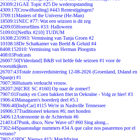
293
09:21
GAE Topic #25 De wederopstanding
43
09:17
[Crowdfunding] #443 Rentestijgingen?
37
09:11
Masters of the Universe (He-Man)
185
09:11
NEC #77: Wat een seizoen is dit zeg
42
09:05
Horrorfilms #33: Halloween
51
09:01
[Netflix #210] TUDUM
163
08:23
1993: Vermissing van Tanja Groen #2
101
08:18
De Schatkamer van Beeld & Geluid #4
84
08:15
2010: Vermissing van Herman Ploegstra
4
08:03
Podcasts
260
07:50
[Videoland] B&B vol liefde 6de seizoen #1 voor de
vooruitkijkers
267
07:43
Totale zonsverduistering 12-08-2026 (Groenland, IJsland en
Spanje) #1
70
07:36
Huisarts verkracht vrouw.
282
07:26
[CRE SC #160] Op naar de zomer!!
79
07:01
Franky en Coen bakken friet in Oekraïne - Volg ze hier! #3
19
06:43
Managarm's boerderij deel #5.1
78
06:40
[IndyCar] #115 We're in Nashville Tennessee
169
06:37
Traditioneel tekenen #6; met honden
34
06:12
Astronomie in de Achtertuin #6
214
03:47
Punk, disco, New Wave of? #60 Sing along...
73
02:44
Spaanstalige nummers #34 A que calor nos pasaremos por el
verano?
78
02:42
PDC Nieuws #15: Matchfixing