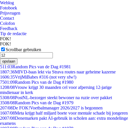
Weblog
Fotoboek
Prijsvragen
Contact
Colofon
Feedback
Tip de redactie
FOK!
FOK!
Scrollbar gebruiken
opslaan
5
11:03
Random Pics van de Dag #1981
18
07:36
MIVD-baas lekt via Strava routes naar geheime kazerne
16
06:35
VrijMiBabes #316 (not very sfw!)
75
01:09
Random Pics van de Dag #1980
12
08/08
Vrouw krijgt 30 maanden cel voor afpersing 12-jarige
misdienaar in kerk
53
08/08
PostNL-bezorger steekt bewoner na ruzie over pakket
35
08/08
Random Pics van de Dag #1979
2
07/08
De FOK!Voetbalmanager 2026/2027 is begonnen
16
07/08
Meta krijgt half miljard boete voor mentale schade bij jongeren
20
07/08
Denemarken pakt AI-gebruik in scholen aan: extra mondelinge
examens