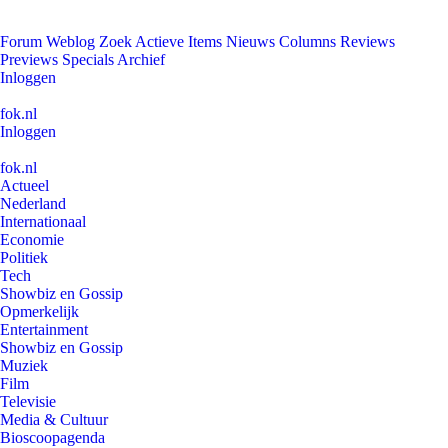
Forum
Weblog
Zoek
Actieve Items
Nieuws
Columns
Reviews
Previews
Specials
Archief
Inloggen
fok.nl
Inloggen
fok.nl
Actueel
Nederland
Internationaal
Economie
Politiek
Tech
Showbiz en Gossip
Opmerkelijk
Entertainment
Showbiz en Gossip
Muziek
Film
Televisie
Media & Cultuur
Bioscoopagenda