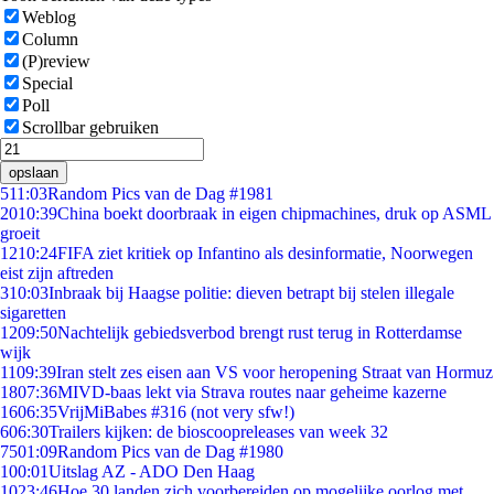
Weblog
Column
(P)review
Special
Poll
Scrollbar gebruiken
opslaan
5
11:03
Random Pics van de Dag #1981
20
10:39
China boekt doorbraak in eigen chipmachines, druk op ASML
groeit
12
10:24
FIFA ziet kritiek op Infantino als desinformatie, Noorwegen
eist zijn aftreden
3
10:03
Inbraak bij Haagse politie: dieven betrapt bij stelen illegale
sigaretten
12
09:50
Nachtelijk gebiedsverbod brengt rust terug in Rotterdamse
wijk
11
09:39
Iran stelt zes eisen aan VS voor heropening Straat van Hormuz
18
07:36
MIVD-baas lekt via Strava routes naar geheime kazerne
16
06:35
VrijMiBabes #316 (not very sfw!)
6
06:30
Trailers kijken: de bioscoopreleases van week 32
75
01:09
Random Pics van de Dag #1980
1
00:01
Uitslag AZ - ADO Den Haag
10
23:46
Hoe 30 landen zich voorbereiden op mogelijke oorlog met