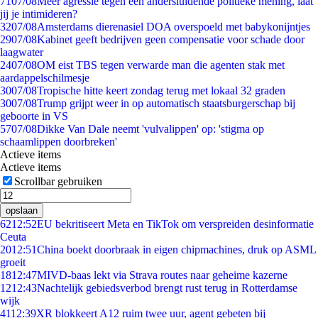
71
07/08
Meer agressie tegen een andersluidende politieke mening, laat
jij je intimideren?
32
07/08
Amsterdams dierenasiel DOA overspoeld met babykonijntjes
29
07/08
Kabinet geeft bedrijven geen compensatie voor schade door
laagwater
24
07/08
OM eist TBS tegen verwarde man die agenten stak met
aardappelschilmesje
30
07/08
Tropische hitte keert zondag terug met lokaal 32 graden
30
07/08
Trump grijpt weer in op automatisch staatsburgerschap bij
geboorte in VS
57
07/08
Dikke Van Dale neemt 'vulvalippen' op: 'stigma op
schaamlippen doorbreken'
Actieve items
Actieve items
Scrollbar gebruiken
opslaan
62
12:52
EU bekritiseert Meta en TikTok om verspreiden desinformatie
Ceuta
20
12:51
China boekt doorbraak in eigen chipmachines, druk op ASML
groeit
18
12:47
MIVD-baas lekt via Strava routes naar geheime kazerne
12
12:43
Nachtelijk gebiedsverbod brengt rust terug in Rotterdamse
wijk
41
12:39
XR blokkeert A12 ruim twee uur, agent gebeten bij