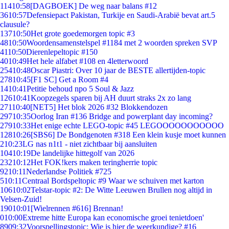
114
10:58
[DAGBOEK] De weg naar balans #12
36
10:57
Defensiepact Pakistan, Turkije en Saudi-Arabië bevat art.5
clausule?
137
10:50
Het grote goedemorgen topic #3
48
10:50
Woordensamenstelspel #1184 met 2 woorden spreken SVP
41
10:50
Dierenlepeltopic #150
40
10:49
Het hele alfabet #108 en 4letterwoord
254
10:48
Oscar Piastri: Over 10 jaar de BESTE allertijden-topic
278
10:45
[F1 SC] Get a Room #4
14
10:41
Petitie behoud npo 5 Soul & Jazz
126
10:41
Koopzegels sparen bij AH duurt straks 2x zo lang
271
10:40
[NET5] Het blok 2026 #32 Blokkendozen
297
10:35
Oorlog Iran #136 Bridge and powerplant day incoming?
279
10:33
Het enige echte LEGO-topic #45 LEGOOOOOOOOOOO
128
10:26
[SBS6] De Bondgenoten #318 Een klein kusje moet kunnen
2
10:23
LG nas n1t1 - niet zichtbaar bij aansluiten
104
10:19
De landelijke hittegolf van 2026
232
10:12
Het FOK!kers maken teringherrie topic
92
10:11
Nederlandse Politiek #725
5
10:11
Centraal Bordspeltopic #9 Waar we schuiven met karton
106
10:02
Telstar-topic #2: De Witte Leeuwen Brullen nog altijd in
Velsen-Zuid!
190
10:01
[Wielrennen #616] Brennan!
0
10:00
Extreme hitte Europa kan economische groei tenietdoen'
89
09:32
Voorspellingstopic: Wie is hier de weerkundige? #16