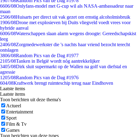
19
07/08
Random Pics van de Dag #1978
66
06/08
Onlyfans-model met G-cup wil als NASA-ambassadeur naar
maan
25
06/08
Huisarts per direct uit vak gezet om ernstig alcoholmisbruik
19
06/08
Drone met explosieven bij Duits vliegveld voedt vrees voor
hybride aanval
60
06/08
Waterschappen slaan alarm wegens droogte: Gereedschapskist
leeg
24
06/08
Zorgmedewerkster die 's nachts haar vriend bezocht terecht
ontslagen
38
06/08
Random Pics van de Dag #1977
21
05/08
Tanken in België wordt nóg aantrekkelijker
34
05/08
Dirk sluit supermarkt op de Wallen na golf van diefstal en
agressie
12
05/08
Random Pics van de Dag #1976
6
04/08
Kraftwerk brengt ruimteschip terug naar Eindhoven
Laatste items
Laatste items
Toon berichten uit deze thema's
Actueel
Entertainment
Sport
Film & Tv
Games
Toon berichten van deze types