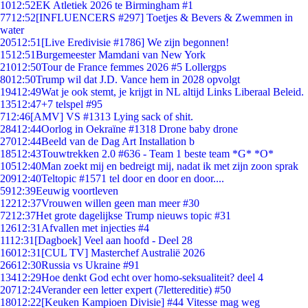
10
12:52
EK Atletiek 2026 te Birmingham #1
77
12:52
[INFLUENCERS #297] Toetjes & Bevers & Zwemmen in
water
205
12:51
[Live Eredivisie #1786] We zijn begonnen!
15
12:51
Burgemeester Mamdani van New York
210
12:50
Tour de France femmes 2026 #5 Lollergps
80
12:50
Trump wil dat J.D. Vance hem in 2028 opvolgt
194
12:49
Wat je ook stemt, je krijgt in NL altijd Links Liberaal Beleid.
135
12:47
+7 telspel #95
7
12:46
[AMV] VS #1313 Lying sack of shit.
284
12:44
Oorlog in Oekraïne #1318 Drone baby drone
270
12:44
Beeld van de Dag Art Installation b
185
12:43
Touwtrekken 2.0 #636 - Team 1 beste team *G* *O*
105
12:40
Man zoekt mij en bedreigt mij, nadat ik met zijn zoon sprak
209
12:40
Teltopic #1571 tel door en door en door....
59
12:39
Eeuwig voortleven
122
12:37
Vrouwen willen geen man meer #30
72
12:37
Het grote dagelijkse Trump nieuws topic #31
126
12:31
Afvallen met injecties #4
11
12:31
[Dagboek] Veel aan hoofd - Deel 28
160
12:31
[CUL TV] Masterchef Australië 2026
266
12:30
Russia vs Ukraine #91
134
12:29
Hoe denkt God echt over homo-seksualiteit? deel 4
207
12:24
Verander een letter expert (7lettereditie) #50
180
12:22
[Keuken Kampioen Divisie] #44 Vitesse mag weg