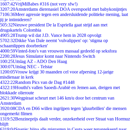
16
07:42
VrijMiBabes #316 (not very sfw!)
32
07:20
Amsterdams dierenasiel DOA overspoeld met babykonijntjes
71
06:36
Meer agressie tegen een andersluidende politieke mening, laat
jij je intimideren?
5
05:32
Nieuwe president De la Espriella gaat strijd aan met
drugskartels Colombia
49
05:28
Trump wil dat J.D. Vance hem in 2028 opvolgt
57
02:32
Dikke Van Dale neemt 'vulvalippen' op: 'stigma op
schaamlippen doorbreken'
40
00:59
Vinted-foto's van vrouwen massaal gedeeld op seksfora
22
00:28
Jesus Simulator komt naar Nintendo Switch
1
00:25
Uitslag AZ - ADO Den Haag
3
00:07
Uitslag NEC - Telstar
12
00:05
Vrouw krijgt 30 maanden cel voor afpersing 12-jarige
misdienaar in kerk
43
22:22
Random Pics van de Dag #1448
43
22:19
Houthi's vallen Saoedi-Arabië en Jemen aan, dreigen met
blokkade olieroute
26
21:30
Wegpiraat scheurt met 146 km/u door het centrum van
Amsterdam
39
20:08
CDA en D66 willen ingrijpen tegen 'gluurbrillen' die mensen
ongemerkt filmen
13
19:52
Benzineprijs daalt verder, onzekerheid over Straat van Hormuz
blijft
63
19:04
Spanje: bijna alle migranten in Ceuta weer teruggekeerd naar