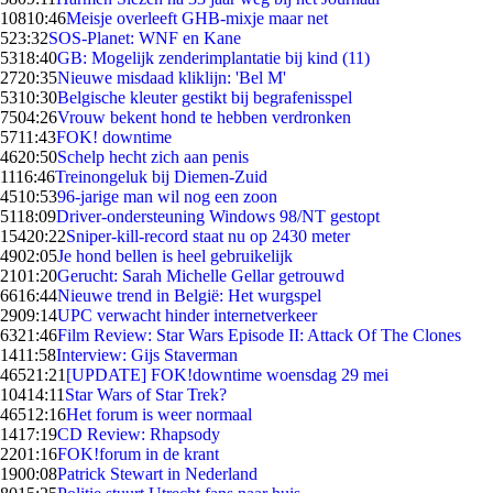
108
10:46
Meisje overleeft GHB-mixje maar net
5
23:32
SOS-Planet: WNF en Kane
53
18:40
GB: Mogelijk zenderimplantatie bij kind (11)
27
20:35
Nieuwe misdaad kliklijn: 'Bel M'
53
10:30
Belgische kleuter gestikt bij begrafenisspel
75
04:26
Vrouw bekent hond te hebben verdronken
57
11:43
FOK! downtime
46
20:50
Schelp hecht zich aan penis
11
16:46
Treinongeluk bij Diemen-Zuid
45
10:53
96-jarige man wil nog een zoon
51
18:09
Driver-ondersteuning Windows 98/NT gestopt
154
20:22
Sniper-kill-record staat nu op 2430 meter
49
02:05
Je hond bellen is heel gebruikelijk
21
01:20
Gerucht: Sarah Michelle Gellar getrouwd
66
16:44
Nieuwe trend in België: Het wurgspel
29
09:14
UPC verwacht hinder internetverkeer
63
21:46
Film Review: Star Wars Episode II: Attack Of The Clones
14
11:58
Interview: Gijs Staverman
465
21:21
[UPDATE] FOK!downtime woensdag 29 mei
104
14:11
Star Wars of Star Trek?
465
12:16
Het forum is weer normaal
14
17:19
CD Review: Rhapsody
22
01:16
FOK!forum in de krant
19
00:08
Patrick Stewart in Nederland