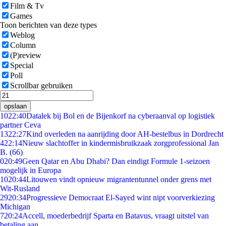
Film & Tv
Games
Toon berichten van deze types
Weblog
Column
(P)review
Special
Poll
Scrollbar gebruiken
opslaan
10
22:40
Datalek bij Bol en de Bijenkorf na cyberaanval op logistiek
partner Ceva
13
22:27
Kind overleden na aanrijding door AH-bestelbus in Dordrecht
4
22:14
Nieuw slachtoffer in kindermisbruikzaak zorgprofessional Jan
B. (66)
0
20:49
Geen Qatar en Abu Dhabi? Dan eindigt Formule 1-seizoen
mogelijk in Europa
10
20:44
Litouwen vindt opnieuw migrantentunnel onder grens met
Wit-Rusland
29
20:34
Progressieve Democraat El-Sayed wint nipt voorverkiezing
Michigan
7
20:24
Accell, moederbedrijf Sparta en Batavus, vraagt uitstel van
betaling aan