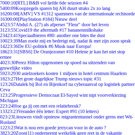
70
00:10
[RTL] B&B vol liefde 6de seizoen #4
54
00:09
Koopzegels sparen bij AH duurt straks 2x zo lang
162
00:08
[AMV] VS #1312 spammers van de internationale rechtsorde
163
00:00
[PlayStation #184] Nieuw deel
45
23:57
Abdul A. (27) als afperser "Fleur" door het leven
31
23:55
Covid19 the aftermath #17 bananenmilkshake
234
23:41
Speciaalbieren #80: another one bites the dust
100
23:39
Man zoekt mij en bedreigt mij, nadat ik met zijn zoon sprak
142
23:36
De EU-politiek #6 Musk naar Europa!
186
23:31
[SBS6] De Oranjezomer #10 Helene je kan het niet stop
ermee
40
23:30
Perez Hilton opgenomen op spoed na uitzenden van
gruwelijke video
59
23:29
30 asielzoekers kosten 1 miljoen in hotel centrum Haarlem
18
23:27
Het grote dagelijkse Trump nieuws topic #31
1
23:26
Datalek bij Bol en Bijenkorf na cyberaanval op logistiek partner
Ceva
1
23:25
Progressieve Democraat El-Sayed wint nipt voorverkiezing
Michigan
2
23:24
Hoe ga jij om met een relatiebreuk?
133
23:23
Verander één letter: Expert #91 (10 letters)
0
23:23
Litouwen vindt opnieuw migrantentunnel onder grens met Wit-
Rusland
12
23:23
Wat is nou een goede jerrycan voor in de auto ?
38
23:20
Zoon(11) onderneemt werkelijk geen reet in de vakantie