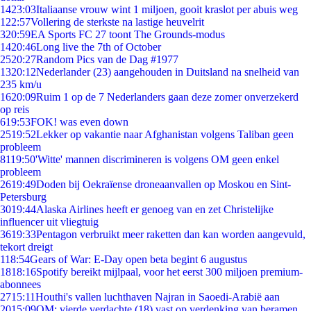
14
23:03
Italiaanse vrouw wint 1 miljoen, gooit kraslot per abuis weg
1
22:57
Vollering de sterkste na lastige heuvelrit
3
20:59
EA Sports FC 27 toont The Grounds-modus
14
20:46
Long live the 7th of October
25
20:27
Random Pics van de Dag #1977
13
20:12
Nederlander (23) aangehouden in Duitsland na snelheid van
235 km/u
16
20:09
Ruim 1 op de 7 Nederlanders gaan deze zomer onverzekerd
op reis
6
19:53
FOK! was even down
25
19:52
Lekker op vakantie naar Afghanistan volgens Taliban geen
probleem
81
19:50
'Witte' mannen discrimineren is volgens OM geen enkel
probleem
26
19:49
Doden bij Oekraïense droneaanvallen op Moskou en Sint-
Petersburg
30
19:44
Alaska Airlines heeft er genoeg van en zet Christelijke
influencer uit vliegtuig
36
19:33
Pentagon verbruikt meer raketten dan kan worden aangevuld,
tekort dreigt
1
18:54
Gears of War: E-Day open beta begint 6 augustus
18
18:16
Spotify bereikt mijlpaal, voor het eerst 300 miljoen premium-
abonnees
27
15:11
Houthi's vallen luchthaven Najran in Saoedi-Arabië aan
20
15:09
OM: vierde verdachte (18) vast op verdenking van beramen