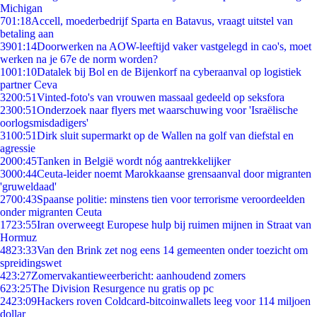
Michigan
7
01:18
Accell, moederbedrijf Sparta en Batavus, vraagt uitstel van
betaling aan
39
01:14
Doorwerken na AOW-leeftijd vaker vastgelegd in cao's, moet
werken na je 67e de norm worden?
10
01:10
Datalek bij Bol en de Bijenkorf na cyberaanval op logistiek
partner Ceva
32
00:51
Vinted-foto's van vrouwen massaal gedeeld op seksfora
23
00:51
Onderzoek naar flyers met waarschuwing voor 'Israëlische
oorlogsmisdadigers'
31
00:51
Dirk sluit supermarkt op de Wallen na golf van diefstal en
agressie
20
00:45
Tanken in België wordt nóg aantrekkelijker
30
00:44
Ceuta-leider noemt Marokkaanse grensaanval door migranten
'gruweldaad'
27
00:43
Spaanse politie: minstens tien voor terrorisme veroordeelden
onder migranten Ceuta
17
23:55
Iran overweegt Europese hulp bij ruimen mijnen in Straat van
Hormuz
48
23:33
Van den Brink zet nog eens 14 gemeenten onder toezicht om
spreidingswet
4
23:27
Zomervakantieweerbericht: aanhoudend zomers
6
23:25
The Division Resurgence nu gratis op pc
24
23:09
Hackers roven Coldcard-bitcoinwallets leeg voor 114 miljoen
dollar