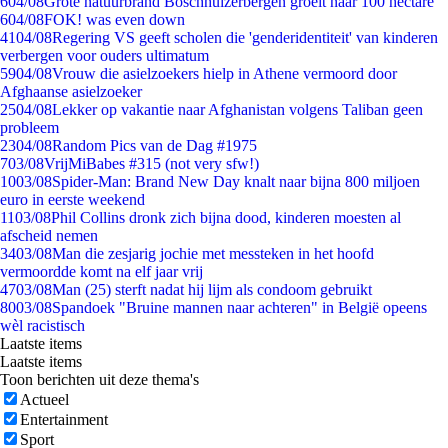
6
04/08
Grote natuurbrand Boschhuizerbergen groeit naar 100 hectare
6
04/08
FOK! was even down
41
04/08
Regering VS geeft scholen die 'genderidentiteit' van kinderen
verbergen voor ouders ultimatum
59
04/08
Vrouw die asielzoekers hielp in Athene vermoord door
Afghaanse asielzoeker
25
04/08
Lekker op vakantie naar Afghanistan volgens Taliban geen
probleem
23
04/08
Random Pics van de Dag #1975
7
03/08
VrijMiBabes #315 (not very sfw!)
10
03/08
Spider-Man: Brand New Day knalt naar bijna 800 miljoen
euro in eerste weekend
11
03/08
Phil Collins dronk zich bijna dood, kinderen moesten al
afscheid nemen
34
03/08
Man die zesjarig jochie met messteken in het hoofd
vermoordde komt na elf jaar vrij
47
03/08
Man (25) sterft nadat hij lijm als condoom gebruikt
80
03/08
Spandoek "Bruine mannen naar achteren" in België opeens
wèl racistisch
Laatste items
Laatste items
Toon berichten uit deze thema's
Actueel
Entertainment
Sport