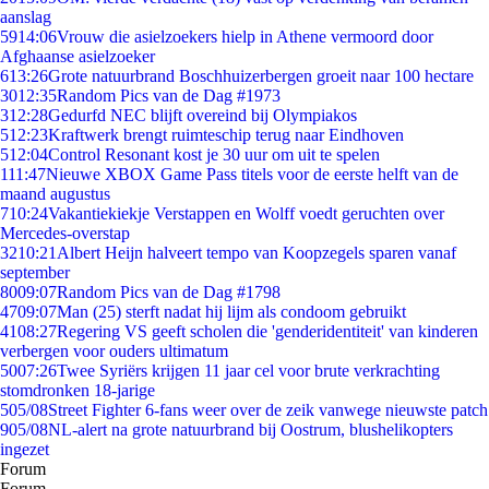
aanslag
59
14:06
Vrouw die asielzoekers hielp in Athene vermoord door
Afghaanse asielzoeker
6
13:26
Grote natuurbrand Boschhuizerbergen groeit naar 100 hectare
30
12:35
Random Pics van de Dag #1973
3
12:28
Gedurfd NEC blijft overeind bij Olympiakos
5
12:23
Kraftwerk brengt ruimteschip terug naar Eindhoven
5
12:04
Control Resonant kost je 30 uur om uit te spelen
1
11:47
Nieuwe XBOX Game Pass titels voor de eerste helft van de
maand augustus
7
10:24
Vakantiekiekje Verstappen en Wolff voedt geruchten over
Mercedes-overstap
32
10:21
Albert Heijn halveert tempo van Koopzegels sparen vanaf
september
80
09:07
Random Pics van de Dag #1798
47
09:07
Man (25) sterft nadat hij lijm als condoom gebruikt
41
08:27
Regering VS geeft scholen die 'genderidentiteit' van kinderen
verbergen voor ouders ultimatum
50
07:26
Twee Syriërs krijgen 11 jaar cel voor brute verkrachting
stomdronken 18-jarige
5
05/08
Street Fighter 6-fans weer over de zeik vanwege nieuwste patch
9
05/08
NL-alert na grote natuurbrand bij Oostrum, blushelikopters
ingezet
Forum
Forum