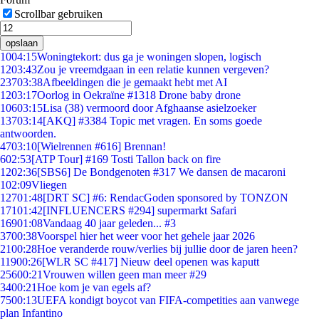
Scrollbar gebruiken
opslaan
10
04:15
Woningtekort: dus ga je woningen slopen, logisch
12
03:43
Zou je vreemdgaan in een relatie kunnen vergeven?
237
03:38
Afbeeldingen die je gemaakt hebt met AI
12
03:17
Oorlog in Oekraïne #1318 Drone baby drone
106
03:15
Lisa (38) vermoord door Afghaanse asielzoeker
137
03:14
[AKQ] #3384 Topic met vragen. En soms goede
antwoorden.
47
03:10
[Wielrennen #616] Brennan!
6
02:53
[ATP Tour] #169 Tosti Tallon back on fire
12
02:36
[SBS6] De Bondgenoten #317 We dansen de macaroni
1
02:09
Vliegen
127
01:48
[DRT SC] #6: RendacGoden sponsored by TONZON
171
01:42
[INFLUENCERS #294] supermarkt Safari
169
01:08
Vandaag 40 jaar geleden... #3
37
00:38
Voorspel hier het weer voor het gehele jaar 2026
21
00:28
Hoe veranderde rouw/verlies bij jullie door de jaren heen?
119
00:26
[WLR SC #417] Nieuw deel openen was kaputt
256
00:21
Vrouwen willen geen man meer #29
34
00:21
Hoe kom je van egels af?
75
00:13
UEFA kondigt boycot van FIFA-competities aan vanwege
plan Infantino