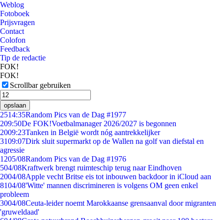
Weblog
Fotoboek
Prijsvragen
Contact
Colofon
Feedback
Tip de redactie
FOK!
FOK!
Scrollbar gebruiken
opslaan
25
14:35
Random Pics van de Dag #1977
2
09:50
De FOK!Voetbalmanager 2026/2027 is begonnen
20
09:23
Tanken in België wordt nóg aantrekkelijker
31
09:07
Dirk sluit supermarkt op de Wallen na golf van diefstal en
agressie
12
05/08
Random Pics van de Dag #1976
5
04/08
Kraftwerk brengt ruimteschip terug naar Eindhoven
20
04/08
Apple vecht Britse eis tot inbouwen backdoor in iCloud aan
81
04/08
'Witte' mannen discrimineren is volgens OM geen enkel
probleem
30
04/08
Ceuta-leider noemt Marokkaanse grensaanval door migranten
'gruweldaad'