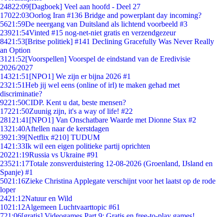
248
22:09
[Dagboek] Veel aan hoofd - Deel 27
170
22:03
Oorlog Iran #136 Bridge and powerplant day incoming?
56
21:59
De neergang van Duitsland als lichtend voorbeeld #3
239
21:54
Vinted #15 nog-net-niet gratis en verzendgezeur
84
21:53
[Britse politiek] #141 Declining Gracefully Was Never Really
an Option
31
21:52
[Voorspellen] Voorspel de eindstand van de Eredivisie
2026/2027
143
21:51
[NPO1] We zijn er bijna 2026 #1
23
21:51
Heb jij wel eens (online of irl) te maken gehad met
discriminatie?
92
21:50
CIDP. Kent u dat, beste mensen?
172
21:50
Zuunig zijn, it's a way of life! #22
281
21:41
[NPO1] Van Onschatbare Waarde met Dionne Stax #2
13
21:40
Aftellen naar de kerstdagen
39
21:39
[Netflix #210] TUDUM
14
21:33
Ik wil een eigen politieke partij oprichten
202
21:19
Russia vs Ukraine #91
235
21:17
Totale zonsverduistering 12-08-2026 (Groenland, IJsland en
Spanje) #1
50
21:16
Zieke Christina Applegate verschijnt voor het laatst op de rode
loper
24
21:12
Natuur en Wild
10
21:12
Algemeen Luchtvaarttopic #61
7
21:06
[gratis] Videogames Part 9: Gratis en free-to-play games!