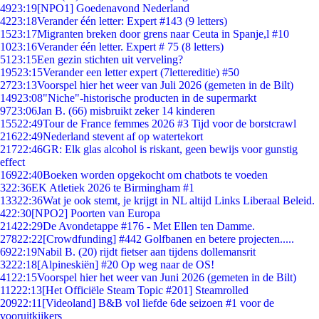
49
23:19
[NPO1] Goedenavond Nederland
42
23:18
Verander één letter: Expert #143 (9 letters)
15
23:17
Migranten breken door grens naar Ceuta in Spanje,l #10
10
23:16
Verander één letter. Expert # 75 (8 letters)
51
23:15
Een gezin stichten uit verveling?
195
23:15
Verander een letter expert (7lettereditie) #50
27
23:13
Voorspel hier het weer van Juli 2026 (gemeten in de Bilt)
149
23:08
"Niche"-historische producten in de supermarkt
97
23:06
Jan B. (66) misbruikt zeker 14 kinderen
155
22:49
Tour de France femmes 2026 #3 Tijd voor de borstcrawl
216
22:49
Nederland stevent af op watertekort
217
22:46
GR: Elk glas alcohol is riskant, geen bewijs voor gunstig
effect
169
22:40
Boeken worden opgekocht om chatbots te voeden
3
22:36
EK Atletiek 2026 te Birmingham #1
133
22:36
Wat je ook stemt, je krijgt in NL altijd Links Liberaal Beleid.
4
22:30
[NPO2] Poorten van Europa
214
22:29
De Avondetappe #176 - Met Ellen ten Damme.
278
22:22
[Crowdfunding] #442 Golfbanen en betere projecten.....
69
22:19
Nabil B. (20) rijdt fietser aan tijdens dollemansrit
32
22:18
[Alpineskiën] #20 Op weg naar de OS!
41
22:15
Voorspel hier het weer van Juni 2026 (gemeten in de Bilt)
112
22:13
[Het Officiële Steam Topic #201] Steamrolled
209
22:11
[Videoland] B&B vol liefde 6de seizoen #1 voor de
vooruitkijkers