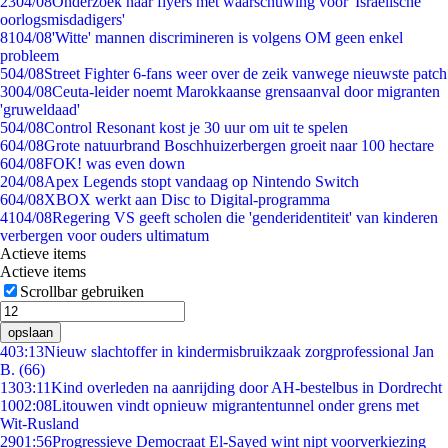
23
04/08
Onderzoek naar flyers met waarschuwing voor 'Israëlische
oorlogsmisdadigers'
81
04/08
'Witte' mannen discrimineren is volgens OM geen enkel
probleem
5
04/08
Street Fighter 6-fans weer over de zeik vanwege nieuwste patch
30
04/08
Ceuta-leider noemt Marokkaanse grensaanval door migranten
'gruweldaad'
5
04/08
Control Resonant kost je 30 uur om uit te spelen
6
04/08
Grote natuurbrand Boschhuizerbergen groeit naar 100 hectare
6
04/08
FOK! was even down
2
04/08
Apex Legends stopt vandaag op Nintendo Switch
6
04/08
XBOX werkt aan Disc to Digital-programma
41
04/08
Regering VS geeft scholen die 'genderidentiteit' van kinderen
verbergen voor ouders ultimatum
Actieve items
Actieve items
Scrollbar gebruiken
opslaan
4
03:13
Nieuw slachtoffer in kindermisbruikzaak zorgprofessional Jan
B. (66)
13
03:11
Kind overleden na aanrijding door AH-bestelbus in Dordrecht
10
02:08
Litouwen vindt opnieuw migrantentunnel onder grens met
Wit-Rusland
29
01:56
Progressieve Democraat El-Sayed wint nipt voorverkiezing