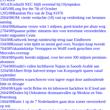
3
05:43
Gedurfd NEC blijft overeind bij Olympiakos
14
05/08
Long live the 7th of October
12
05/08
Random Pics van de Dag #1976
20
04/08
OM: vierde verdachte (18) vast op verdenking van beramen
aanslag
14
04/08
Italiaanse vrouw wint 1 miljoen, gooit kraslot per abuis weg
27
04/08
Spaanse politie: minstens tien voor terrorisme veroordeelden
onder migranten Ceuta
5
04/08
Kraftwerk brengt ruimteschip terug naar Eindhoven
1
04/08
Reusser wint tijdrit en neemt geel over, Nooijen knap tweede
7
04/08
Vakantiekiekje Verstappen en Wolff voedt geruchten over
Mercedes-overstap
18
04/08
Spotify bereikt mijlpaal, voor het eerst 300 miljoen premium-
abonnees
27
04/08
Houthi's vallen luchthaven Najran in Saoedi-Arabië aan
32
04/08
Albert Heijn halveert tempo van Koopzegels sparen vanaf
september
55
04/08
Boeren waarschuwen voor lagere oogst door aanhoudende
hitte en droogte
20
04/08
Apple vecht Britse eis tot inbouwen backdoor in iCloud aan
26
04/08
Doden bij Oekraïense droneaanvallen op Moskou en Sint-
Petersburg
16
04/08
Ruim 1 op de 7 Nederlanders gaan deze zomer onverzekerd
op reis