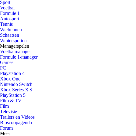
Sport
Voetbal
Formule 1
Autosport
Tennis
Wielrennen
Schaatsen
Wintersporten
Managerspelen
Voetbalmanager
Formule 1-manager
Games
PC
Playstation 4
Xbox One
Nintendo Switch
Xbox Series X|S
PlayStation 5
Film & TV
Film
Televisie
Trailers en Videos
Bioscoopagenda
Forum
Meer