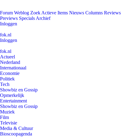
Forum
Weblog
Zoek
Actieve Items
Nieuws
Columns
Reviews
Previews
Specials
Archief
Inloggen
fok.nl
Inloggen
fok.nl
Actueel
Nederland
Internationaal
Economie
Politiek
Tech
Showbiz en Gossip
Opmerkelijk
Entertainment
Showbiz en Gossip
Muziek
Film
Televisie
Media & Cultuur
Bioscoopagenda