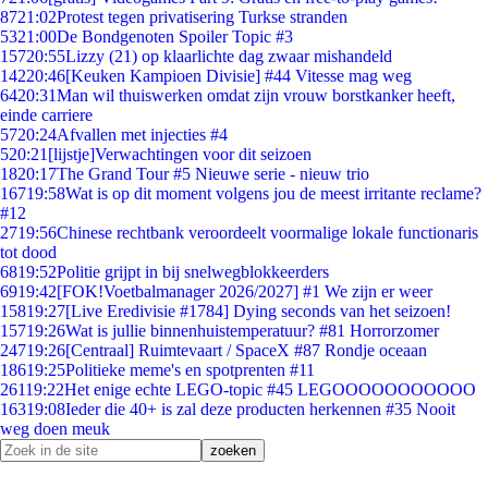
87
21:02
Protest tegen privatisering Turkse stranden
53
21:00
De Bondgenoten Spoiler Topic #3
157
20:55
Lizzy (21) op klaarlichte dag zwaar mishandeld
142
20:46
[Keuken Kampioen Divisie] #44 Vitesse mag weg
64
20:31
Man wil thuiswerken omdat zijn vrouw borstkanker heeft,
einde carriere
57
20:24
Afvallen met injecties #4
5
20:21
[lijstje]Verwachtingen voor dit seizoen
18
20:17
The Grand Tour #5 Nieuwe serie - nieuw trio
167
19:58
Wat is op dit moment volgens jou de meest irritante reclame?
#12
27
19:56
Chinese rechtbank veroordeelt voormalige lokale functionaris
tot dood
68
19:52
Politie grijpt in bij snelwegblokkeerders
69
19:42
[FOK!Voetbalmanager 2026/2027] #1 We zijn er weer
158
19:27
[Live Eredivisie #1784] Dying seconds van het seizoen!
157
19:26
Wat is jullie binnenhuistemperatuur? #81 Horrorzomer
247
19:26
[Centraal] Ruimtevaart / SpaceX #87 Rondje oceaan
186
19:25
Politieke meme's en spotprenten #11
261
19:22
Het enige echte LEGO-topic #45 LEGOOOOOOOOOOO
163
19:08
Ieder die 40+ is zal deze producten herkennen #35 Nooit
weg doen meuk