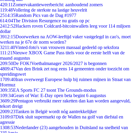
4
20:11
Zomervakantieweerbericht: aanhoudend zomers
1
19:48
Vollering de sterkste na lastige heuvelrit
25
14:35
Random Pics van de Dag #1977
6
14:04
The Division Resurgence nu gratis op pc
24
12:52
Hackers roven Coldcard-bitcoinwallets leeg voor 114 miljoen
dollar
39
12:15
Doorwerken na AOW-leeftijd vaker vastgelegd in cao's, moet
werken na je 67e de norm worden?
32
11:40
Vinted-foto's van vrouwen massaal gedeeld op seksfora
1
11:21
Nieuwe XBOX Game Pass titels voor de eerste helft van de
maand augustus
2
09:50
De FOK!Voetbalmanager 2026/2027 is begonnen
48
09:47
Van den Brink zet nog eens 14 gemeenten onder toezicht om
spreidingswet
17
09:40
Iran overweegt Europese hulp bij ruimen mijnen in Straat van
Hormuz
3
09:35
EA Sports FC 27 toont The Grounds-modus
1
09:34
Gears of War: E-Day open beta begint 6 augustus
36
09:29
Pentagon verbruikt meer raketten dan kan worden aangevuld,
tekort dreigt
20
09:23
Tanken in België wordt nóg aantrekkelijker
31
09:07
Dirk sluit supermarkt op de Wallen na golf van diefstal en
agressie
13
08:53
Nederlander (23) aangehouden in Duitsland na snelheid van
235 km/u