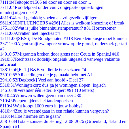
71
11:04
Teltopic #1565 tel door en door en door....
77
11:04
Roddelpraat onder vuur: ongepaste opmerkingen
minderjarigen deel 2
48
11:04
Jezelf gelukkig voelen als vrijgezelle vijftiger
96
11:03
[INFLUENCERS #296] Alles is welkom kneuzing of breuk
175
11:02
Wat is jullie binnenhuistemperatuur? #81 Horrorzomer
77
11:00
Afvallen met injecties #4
121
11:00
[SBS6] De Bondgenoten #318 Een klein kusje moet kunnen
237
11:00
Agent smijt zwangere vrouw op de grond, onderzoek gestart
#2
149
10:57
Migranten breken door grens naar Ceuta in Spanje,l #10
19
10:57
Rechtszaak dodelijk ongeluk uitgesteld vanwege vakantie
advocaat
188
10:56
[RTL] B&B vol liefde 6de seizoen #4
250
10:55
Afbeeldingen die je gemaakt hebt met AI
294
10:53
[Dagboek] Veel aan hoofd - Deel 27
53
10:51
Woningtekort: dus ga je woningen slopen, logisch
146
10:48
Verander één letter: Expert #91 (10 letters)
96
10:46
Vrouwen willen geen man meer #30
7
10:45
Poepen tijdens het tandenpoetsen
81
10:45
Wat koopt 1000 euro in jouw hobby?
48
10:44
Zou je vreemdgaan in een relatie kunnen vergeven?
11
10:44
Hoe hiermee om te gaan?
258
10:44
Totale zonsverduistering 12-08-2026 (Groenland, IJsland en
Spanje) #1