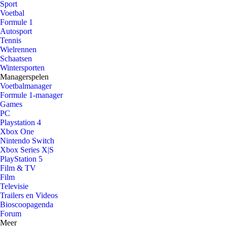
Sport
Voetbal
Formule 1
Autosport
Tennis
Wielrennen
Schaatsen
Wintersporten
Managerspelen
Voetbalmanager
Formule 1-manager
Games
PC
Playstation 4
Xbox One
Nintendo Switch
Xbox Series X|S
PlayStation 5
Film & TV
Film
Televisie
Trailers en Videos
Bioscoopagenda
Forum
Meer