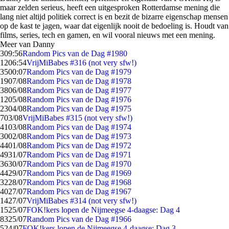
maar zelden serieus, heeft een uitgesproken Rotterdamse mening die
lang niet altijd politiek correct is en bezit de bizarre eigenschap mensen
op de kast te jagen, waar dat eigenlijk nooit de bedoeling is. Houdt van
films, series, tech en gamen, en wil vooral nieuws met een mening.
Meer van Danny
3
09:56
Random Pics van de Dag #1980
12
06:54
VrijMiBabes #316 (not very sfw!)
35
00:07
Random Pics van de Dag #1979
19
07/08
Random Pics van de Dag #1978
38
06/08
Random Pics van de Dag #1977
12
05/08
Random Pics van de Dag #1976
23
04/08
Random Pics van de Dag #1975
7
03/08
VrijMiBabes #315 (not very sfw!)
41
03/08
Random Pics van de Dag #1974
30
02/08
Random Pics van de Dag #1973
44
01/08
Random Pics van de Dag #1972
49
31/07
Random Pics van de Dag #1971
36
30/07
Random Pics van de Dag #1970
44
29/07
Random Pics van de Dag #1969
32
28/07
Random Pics van de Dag #1968
40
27/07
Random Pics van de Dag #1967
14
27/07
VrijMiBabes #314 (not very sfw!)
15
25/07
FOK!kers lopen de Nijmeegse 4-daagse: Dag 4
83
25/07
Random Pics van de Dag #1966
5
24/07
FOK!kers lopen de Nijmeegse 4-daagse: Dag 3