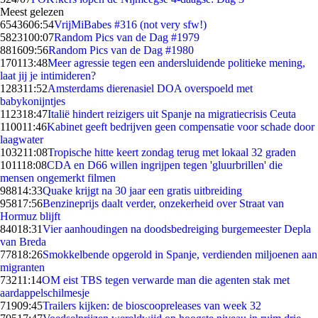
Meest gelezen
65436
06:54
VrijMiBabes #316 (not very sfw!)
58231
00:07
Random Pics van de Dag #1979
8816
09:56
Random Pics van de Dag #1980
1701
13:48
Meer agressie tegen een andersluidende politieke mening,
laat jij je intimideren?
1283
11:52
Amsterdams dierenasiel DOA overspoeld met
babykonijntjes
1123
18:47
Italië hindert reizigers uit Spanje na migratiecrisis Ceuta
1100
11:46
Kabinet geeft bedrijven geen compensatie voor schade door
laagwater
1032
11:08
Tropische hitte keert zondag terug met lokaal 32 graden
1011
18:08
CDA en D66 willen ingrijpen tegen 'gluurbrillen' die
mensen ongemerkt filmen
988
14:33
Quake krijgt na 30 jaar een gratis uitbreiding
958
17:56
Benzineprijs daalt verder, onzekerheid over Straat van
Hormuz blijft
840
18:31
Vier aanhoudingen na doodsbedreiging burgemeester Depla
van Breda
778
18:26
Smokkelbende opgerold in Spanje, verdienden miljoenen aan
migranten
732
11:14
OM eist TBS tegen verwarde man die agenten stak met
aardappelschilmesje
719
09:45
Trailers kijken: de bioscoopreleases van week 32