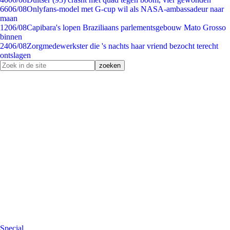
66
06/08
Onlyfans-model met G-cup wil als NASA-ambassadeur naar
maan
12
06/08
Capibara's lopen Braziliaans parlementsgebouw Mato Grosso
binnen
24
06/08
Zorgmedewerkster die 's nachts haar vriend bezocht terecht
ontslagen
Special