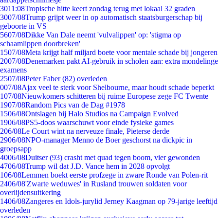
30
11:08
Tropische hitte keert zondag terug met lokaal 32 graden
30
07/08
Trump grijpt weer in op automatisch staatsburgerschap bij
geboorte in VS
56
07/08
Dikke Van Dale neemt 'vulvalippen' op: 'stigma op
schaamlippen doorbreken'
15
07/08
Meta krijgt half miljard boete voor mentale schade bij jongeren
20
07/08
Denemarken pakt AI-gebruik in scholen aan: extra mondelinge
examens
25
07/08
Peter Faber (82) overleden
0
07/08
Ajax veel te sterk voor Shelbourne, maar houdt schade beperkt
1
07/08
Nieuwkomers schitteren bij ruime Europese zege FC Twente
19
07/08
Random Pics van de Dag #1978
15
06/08
Ontslagen bij Halo Studios na Campaign Evolved
19
06/08
PS5-doos waarschuwt voor einde fysieke games
2
06/08
Le Court wint na nerveuze finale, Pieterse derde
29
06/08
NPO-manager Menno de Boer geschorst na dickpic in
groepsapp
40
06/08
Duitser (93) crasht met quad tegen boom, vier gewonden
47
06/08
Trump wil dat J.D. Vance hem in 2028 opvolgt
1
06/08
Lemmen boekt eerste profzege in zware Ronde van Polen-rit
24
06/08
'Zwarte weduwes' in Rusland trouwen soldaten voor
overlijdensuitkering
14
06/08
Zangeres en Idols-jurylid Jerney Kaagman op 79-jarige leeftijd
overleden