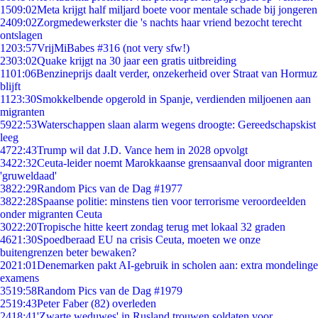
15
09:02
Meta krijgt half miljard boete voor mentale schade bij jongeren
24
09:02
Zorgmedewerkster die 's nachts haar vriend bezocht terecht
ontslagen
12
03:57
VrijMiBabes #316 (not very sfw!)
23
03:02
Quake krijgt na 30 jaar een gratis uitbreiding
11
01:06
Benzineprijs daalt verder, onzekerheid over Straat van Hormuz
blijft
11
23:30
Smokkelbende opgerold in Spanje, verdienden miljoenen aan
migranten
59
22:53
Waterschappen slaan alarm wegens droogte: Gereedschapskist
leeg
47
22:43
Trump wil dat J.D. Vance hem in 2028 opvolgt
34
22:32
Ceuta-leider noemt Marokkaanse grensaanval door migranten
'gruweldaad'
38
22:29
Random Pics van de Dag #1977
38
22:28
Spaanse politie: minstens tien voor terrorisme veroordeelden
onder migranten Ceuta
30
22:20
Tropische hitte keert zondag terug met lokaal 32 graden
46
21:30
Spoedberaad EU na crisis Ceuta, moeten we onze
buitengrenzen beter bewaken?
20
21:01
Denemarken pakt AI-gebruik in scholen aan: extra mondelinge
examens
35
19:58
Random Pics van de Dag #1979
25
19:43
Peter Faber (82) overleden
24
18:41
'Zwarte weduwes' in Rusland trouwen soldaten voor