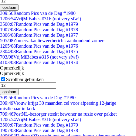
opslaan
3
09:56
Random Pics van de Dag #1980
12
06:54
VrijMiBabes #316 (not very sfw!)
35
00:07
Random Pics van de Dag #1979
19
07/08
Random Pics van de Dag #1978
38
06/08
Random Pics van de Dag #1977
5
05/08
Zomervakantieweerbericht: aanhoudend zomers
12
05/08
Random Pics van de Dag #1976
23
04/08
Random Pics van de Dag #1975
7
03/08
VrijMiBabes #315 (not very sfw!)
41
03/08
Random Pics van de Dag #1974
Opmerkelijk
Opmerkelijk
Scrollbar gebruiken
opslaan
3
09:56
Random Pics van de Dag #1980
3
09:49
Vrouw krijgt 30 maanden cel voor afpersing 12-jarige
misdienaar in kerk
7
09:46
PostNL-bezorger steekt bewoner na ruzie over pakket
12
06:54
VrijMiBabes #316 (not very sfw!)
35
00:07
Random Pics van de Dag #1979
19
07/08
Random Pics van de Dag #1978
40
06/08
Duitser (93) crasht met quad tegen boom, vier gewonden