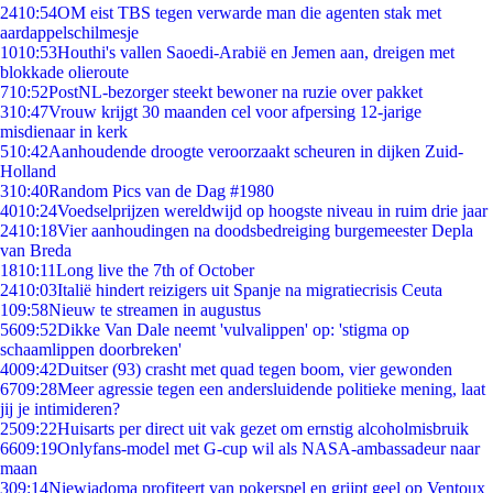
24
10:54
OM eist TBS tegen verwarde man die agenten stak met
aardappelschilmesje
10
10:53
Houthi's vallen Saoedi-Arabië en Jemen aan, dreigen met
blokkade olieroute
7
10:52
PostNL-bezorger steekt bewoner na ruzie over pakket
3
10:47
Vrouw krijgt 30 maanden cel voor afpersing 12-jarige
misdienaar in kerk
5
10:42
Aanhoudende droogte veroorzaakt scheuren in dijken Zuid-
Holland
3
10:40
Random Pics van de Dag #1980
40
10:24
Voedselprijzen wereldwijd op hoogste niveau in ruim drie jaar
24
10:18
Vier aanhoudingen na doodsbedreiging burgemeester Depla
van Breda
18
10:11
Long live the 7th of October
24
10:03
Italië hindert reizigers uit Spanje na migratiecrisis Ceuta
1
09:58
Nieuw te streamen in augustus
56
09:52
Dikke Van Dale neemt 'vulvalippen' op: 'stigma op
schaamlippen doorbreken'
40
09:42
Duitser (93) crasht met quad tegen boom, vier gewonden
67
09:28
Meer agressie tegen een andersluidende politieke mening, laat
jij je intimideren?
25
09:22
Huisarts per direct uit vak gezet om ernstig alcoholmisbruik
66
09:19
Onlyfans-model met G-cup wil als NASA-ambassadeur naar
maan
3
09:14
Niewiadoma profiteert van pokerspel en grijpt geel op Ventoux