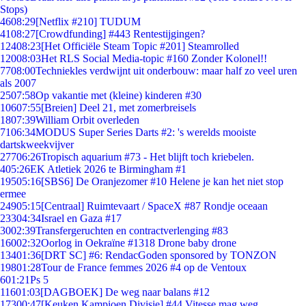
Stops)
46
08:29
[Netflix #210] TUDUM
41
08:27
[Crowdfunding] #443 Rentestijgingen?
124
08:23
[Het Officiële Steam Topic #201] Steamrolled
120
08:03
Het RLS Social Media-topic #160 Zonder Kolonel!!
77
08:00
Techniekles verdwijnt uit onderbouw: maar half zo veel uren
als 2007
25
07:58
Op vakantie met (kleine) kinderen #30
106
07:55
[Breien] Deel 21, met zomerbreisels
18
07:39
William Orbit overleden
71
06:34
MODUS Super Series Darts #2: 's werelds mooiste
dartskweekvijver
277
06:26
Tropisch aquarium #73 - Het blijft toch kriebelen.
4
05:26
EK Atletiek 2026 te Birmingham #1
195
05:16
[SBS6] De Oranjezomer #10 Helene je kan het niet stop
ermee
249
05:15
[Centraal] Ruimtevaart / SpaceX #87 Rondje oceaan
233
04:34
Israel en Gaza #17
30
02:39
Transfergeruchten en contractverlenging #83
160
02:32
Oorlog in Oekraïne #1318 Drone baby drone
134
01:36
[DRT SC] #6: RendacGoden sponsored by TONZON
198
01:28
Tour de France femmes 2026 #4 op de Ventoux
6
01:21
Ps 5
116
01:03
[DAGBOEK] De weg naar balans #12
173
00:47
[Keuken Kampioen Divisie] #44 Vitesse mag weg