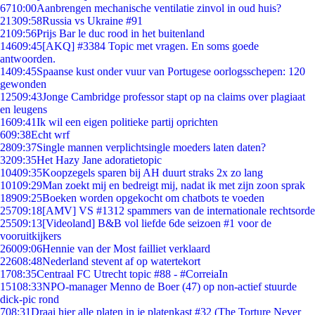
67
10:00
Aanbrengen mechanische ventilatie zinvol in oud huis?
213
09:58
Russia vs Ukraine #91
21
09:56
Prijs Bar le duc rood in het buitenland
146
09:45
[AKQ] #3384 Topic met vragen. En soms goede
antwoorden.
14
09:45
Spaanse kust onder vuur van Portugese oorlogsschepen: 120
gewonden
125
09:43
Jonge Cambridge professor stapt op na claims over plagiaat
en leugens
16
09:41
Ik wil een eigen politieke partij oprichten
6
09:38
Echt wrf
28
09:37
Single mannen verplichtsingle moeders laten daten?
32
09:35
Het Hazy Jane adoratietopic
104
09:35
Koopzegels sparen bij AH duurt straks 2x zo lang
101
09:29
Man zoekt mij en bedreigt mij, nadat ik met zijn zoon sprak
189
09:25
Boeken worden opgekocht om chatbots te voeden
257
09:18
[AMV] VS #1312 spammers van de internationale rechtsorde
255
09:13
[Videoland] B&B vol liefde 6de seizoen #1 voor de
vooruitkijkers
260
09:06
Hennie van der Most failliet verklaard
226
08:48
Nederland stevent af op watertekort
17
08:35
Centraal FC Utrecht topic #88 - #CorreiaIn
151
08:33
NPO-manager Menno de Boer (47) op non-actief stuurde
dick-pic rond
7
08:31
Draai hier alle platen in je platenkast #32 (The Torture Never