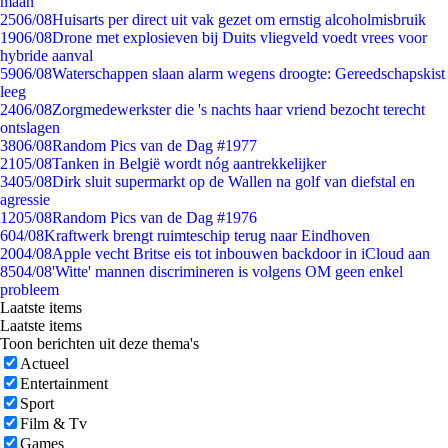
maan
25
06/08
Huisarts per direct uit vak gezet om ernstig alcoholmisbruik
19
06/08
Drone met explosieven bij Duits vliegveld voedt vrees voor
hybride aanval
59
06/08
Waterschappen slaan alarm wegens droogte: Gereedschapskist
leeg
24
06/08
Zorgmedewerkster die 's nachts haar vriend bezocht terecht
ontslagen
38
06/08
Random Pics van de Dag #1977
21
05/08
Tanken in België wordt nóg aantrekkelijker
34
05/08
Dirk sluit supermarkt op de Wallen na golf van diefstal en
agressie
12
05/08
Random Pics van de Dag #1976
6
04/08
Kraftwerk brengt ruimteschip terug naar Eindhoven
20
04/08
Apple vecht Britse eis tot inbouwen backdoor in iCloud aan
85
04/08
'Witte' mannen discrimineren is volgens OM geen enkel
probleem
Laatste items
Laatste items
Toon berichten uit deze thema's
Actueel
Entertainment
Sport
Film & Tv
Games