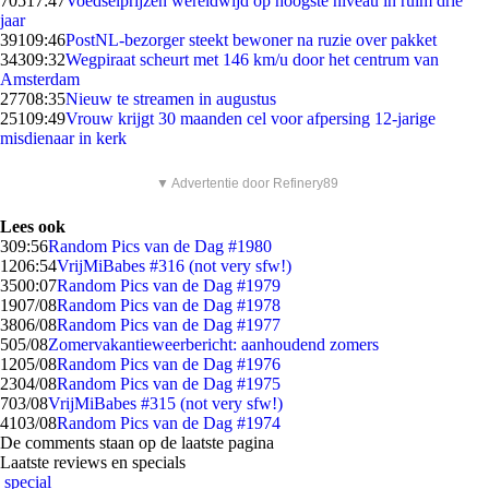
705
17:47
Voedselprijzen wereldwijd op hoogste niveau in ruim drie
jaar
391
09:46
PostNL-bezorger steekt bewoner na ruzie over pakket
343
09:32
Wegpiraat scheurt met 146 km/u door het centrum van
Amsterdam
277
08:35
Nieuw te streamen in augustus
251
09:49
Vrouw krijgt 30 maanden cel voor afpersing 12-jarige
misdienaar in kerk
▼ Advertentie door Refinery89
Lees ook
3
09:56
Random Pics van de Dag #1980
12
06:54
VrijMiBabes #316 (not very sfw!)
35
00:07
Random Pics van de Dag #1979
19
07/08
Random Pics van de Dag #1978
38
06/08
Random Pics van de Dag #1977
5
05/08
Zomervakantieweerbericht: aanhoudend zomers
12
05/08
Random Pics van de Dag #1976
23
04/08
Random Pics van de Dag #1975
7
03/08
VrijMiBabes #315 (not very sfw!)
41
03/08
Random Pics van de Dag #1974
De comments staan op de laatste pagina
Laatste reviews en specials
special