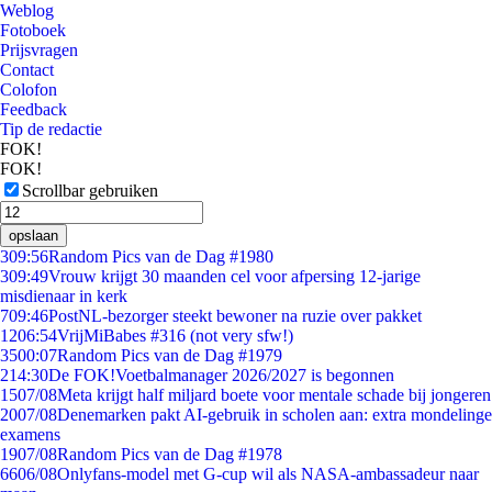
Weblog
Fotoboek
Prijsvragen
Contact
Colofon
Feedback
Tip de redactie
FOK!
FOK!
Scrollbar gebruiken
opslaan
3
09:56
Random Pics van de Dag #1980
3
09:49
Vrouw krijgt 30 maanden cel voor afpersing 12-jarige
misdienaar in kerk
7
09:46
PostNL-bezorger steekt bewoner na ruzie over pakket
12
06:54
VrijMiBabes #316 (not very sfw!)
35
00:07
Random Pics van de Dag #1979
2
14:30
De FOK!Voetbalmanager 2026/2027 is begonnen
15
07/08
Meta krijgt half miljard boete voor mentale schade bij jongeren
20
07/08
Denemarken pakt AI-gebruik in scholen aan: extra mondelinge
examens
19
07/08
Random Pics van de Dag #1978
66
06/08
Onlyfans-model met G-cup wil als NASA-ambassadeur naar