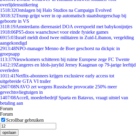
overlijdensuitkering
15
18:32
Ontslagen bij Halo Studios na Campaign Evolved
30
18:32
Trump grijpt weer in op automatisch staatsburgerschap bij
geboorte in VS
31
18:19
Amsterdams dierenasiel DOA overspoeld met babykonijntjes
19
18:06
PS5-doos waarschuwt voor einde fysieke games
69
15:03
Israël meldt dood twee militairen in Zuid-Libanon, vergelding
aangekondigd
29
13:48
NPO-manager Menno de Boer geschorst na dickpic in
groepsapp
1
13:37
Nieuwkomers schitteren bij ruime Europese zege FC Twente
14
12:19
Zangeres en Idols-jurylid Jerney Kaagman op 79-jarige leeftijd
overleden
10
11:41
Netflix-abonnees krijgen exclusieve early access tot
uitgebreide GTA VI trailer
26
07/08
NAVO zet wegens Russische provocatie 250% meer
gevechtsvliegtuigen in
14
07/08
Accell, moederbedrijf Sparta en Batavus, vraagt uitstel van
betaling aan
Forum
Forum
Scrollbar gebruiken
opslaan