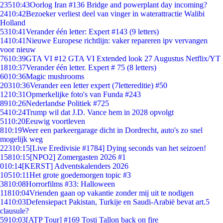
235
10:43
Oorlog Iran #136 Bridge and powerplant day incoming?
24
10:42
Bezoeker verliest deel van vinger in waterattractie Walibi
Holland
53
10:41
Verander één letter: Expert #143 (9 letters)
14
10:41
Nieuwe Europese richtlijn: vaker repareren ipv vervangen
voor nieuw
76
10:39
GTA VI #12 GTA VI Extended look 27 Augustus Netflix/YT
18
10:37
Verander één letter. Expert # 75 (8 letters)
60
10:36
Magic mushrooms
203
10:36
Verander een letter expert (7lettereditie) #50
12
10:31
Opmerkelijke foto's van Funda #243
89
10:26
Nederlandse Politiek #725
54
10:24
Trump wil dat J.D. Vance hem in 2028 opvolgt
51
10:20
Eeuwig voortleven
8
10:19
Weer een parkeergarage dicht in Dordrecht, auto's zo snel
mogelijk weg
223
10:15
[Live Eredivisie #1784] Dying seconds van het seizoen!
158
10:15
[NPO2] Zomergasten 2026 #1
0
10:14
[KERST] Adventskalenders 2026
105
10:11
Het grote goedemorgen topic #3
38
10:08
Horrorfilms #33: Halloween
118
10:04
Vrienden gaan op vakantie zonder mij uit te nodigen
14
10:03
Defensiepact Pakistan, Turkije en Saudi-Arabië bevat art.5
clausule?
59
10:03
[ATP Tour] #169 Tosti Tallon back on fire