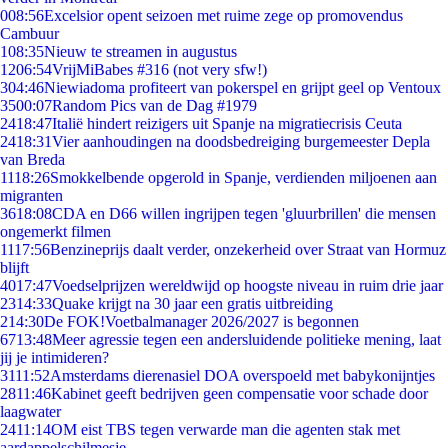
0
08:56
Excelsior opent seizoen met ruime zege op promovendus
Cambuur
1
08:35
Nieuw te streamen in augustus
12
06:54
VrijMiBabes #316 (not very sfw!)
3
04:46
Niewiadoma profiteert van pokerspel en grijpt geel op Ventoux
35
00:07
Random Pics van de Dag #1979
24
18:47
Italië hindert reizigers uit Spanje na migratiecrisis Ceuta
24
18:31
Vier aanhoudingen na doodsbedreiging burgemeester Depla
van Breda
11
18:26
Smokkelbende opgerold in Spanje, verdienden miljoenen aan
migranten
36
18:08
CDA en D66 willen ingrijpen tegen 'gluurbrillen' die mensen
ongemerkt filmen
11
17:56
Benzineprijs daalt verder, onzekerheid over Straat van Hormuz
blijft
40
17:47
Voedselprijzen wereldwijd op hoogste niveau in ruim drie jaar
23
14:33
Quake krijgt na 30 jaar een gratis uitbreiding
2
14:30
De FOK!Voetbalmanager 2026/2027 is begonnen
67
13:48
Meer agressie tegen een andersluidende politieke mening, laat
jij je intimideren?
31
11:52
Amsterdams dierenasiel DOA overspoeld met babykonijntjes
28
11:46
Kabinet geeft bedrijven geen compensatie voor schade door
laagwater
24
11:14
OM eist TBS tegen verwarde man die agenten stak met
aardappelschilmesje