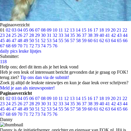
Paginaoverzicht
01
02
03
04
05
06
07
08
09
10
11
12
13
14
15
16
17
18
19
20
21
22
23
24
25
26
27
28
29
30
31
32
33
34
35
36
37
38
39
40
41
42
43
44
45
46
47
48
49
50
51
52
53
54
55
56
57
58
59
60
61
62
63
64
65
66
67
68
69
70
71
72
73
74
75
76
daily pics
leuke lijstjes
Submitter:
118
Help ons; deel dit item als je het leuk vond
Heb je een leuk of interessant bericht gevonden dat je graag op FOK!
terug ziet?
Tip ons dan via de submit!
Zoek jij altijd de leukste nieuwtjes en kun je daar leuk over schrijven?
Meld je aan als nieuwsposter!
Paginaoverzicht
01
02
03
04
05
06
07
08
09
10
11
12
13
14
15
16
17
18
19
20
21
22
23
24
25
26
27
28
29
30
31
32
33
34
35
36
37
38
39
40
41
42
43
44
45
46
47
48
49
50
51
52
53
54
55
56
57
58
59
60
61
62
63
64
65
66
67
68
69
70
71
72
73
74
75
76
Danny
Danny is de initiatiefnemer, oprichter en eigenaar van FOK.nl. Hij is