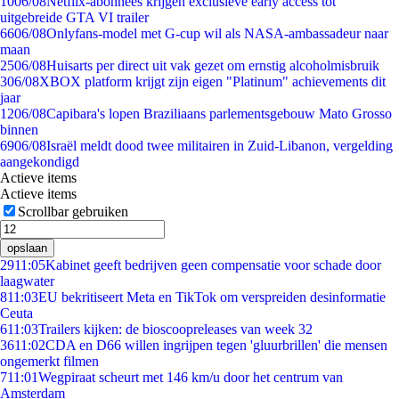
10
06/08
Netflix-abonnees krijgen exclusieve early access tot
uitgebreide GTA VI trailer
66
06/08
Onlyfans-model met G-cup wil als NASA-ambassadeur naar
maan
25
06/08
Huisarts per direct uit vak gezet om ernstig alcoholmisbruik
3
06/08
XBOX platform krijgt zijn eigen "Platinum" achievements dit
jaar
12
06/08
Capibara's lopen Braziliaans parlementsgebouw Mato Grosso
binnen
69
06/08
Israël meldt dood twee militairen in Zuid-Libanon, vergelding
aangekondigd
Actieve items
Actieve items
Scrollbar gebruiken
opslaan
29
11:05
Kabinet geeft bedrijven geen compensatie voor schade door
laagwater
8
11:03
EU bekritiseert Meta en TikTok om verspreiden desinformatie
Ceuta
6
11:03
Trailers kijken: de bioscoopreleases van week 32
36
11:02
CDA en D66 willen ingrijpen tegen 'gluurbrillen' die mensen
ongemerkt filmen
7
11:01
Wegpiraat scheurt met 146 km/u door het centrum van
Amsterdam