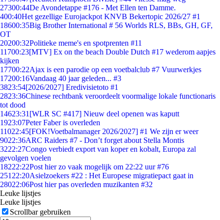
273
00:44
De Avondetappe #176 - Met Ellen ten Damme.
4
00:40
Het gezellige Eurojackpot KNVB Bekertopic 2026/27 #1
186
00:35
Big Brother International # 56 Worlds RLS, BBs, GH, GF,
OT
202
00:32
Politieke meme's en spotprenten #11
117
00:23
[MTV] Ex on the beach Double Dutch #17 wederom aapjes
kijken
177
00:22
Ajax is een parodie op een voetbalclub #7 Vuurwerkjes
172
00:16
Vandaag 40 jaar geleden... #3
38
23:54
[2026/2027] Eredivisietoto #1
28
23:36
Chinese rechtbank veroordeelt voormalige lokale functionaris
tot dood
146
23:31
[WLR SC #417] Nieuw deel openen was kaputt
19
23:07
Peter Faber is overleden
110
22:45
[FOK!Voetbalmanager 2026/2027] #1 We zijn er weer
90
22:36
ARC Raiders #7 - Don’t forget about Stella Montis
32
22:27
Congo verbiedt export van koper en kobalt, Europa zal
gevolgen voelen
182
22:22
Post hier zo vaak mogelijk om 22:22 uur #76
251
22:20
Asielzoekers #22 : Het Europese migratiepact gaat in
280
22:06
Post hier pas overleden muzikanten #32
Leuke lijstjes
Leuke lijstjes
Scrollbar gebruiken