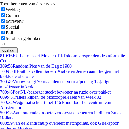
Toon berichten van deze types
Weblog
Column
(P)review
Special
Poll
Scrollbar gebruiken
opslaan
8
10:16
EU bekritiseert Meta en TikTok om verspreiden desinformatie
Ceuta
3
09:56
Random Pics van de Dag #1980
10
09:53
Houthi's vallen Saoedi-Arabië en Jemen aan, dreigen met
blokkade olieroute
3
09:49
Vrouw krijgt 30 maanden cel voor afpersing 12-jarige
misdienaar in kerk
7
09:46
PostNL-bezorger steekt bewoner na ruzie over pakket
6
09:45
Trailers kijken: de bioscoopreleases van week 32
7
09:32
Wegpiraat scheurt met 146 km/u door het centrum van
Amsterdam
5
09:28
Aanhoudende droogte veroorzaakt scheuren in dijken Zuid-
Holland
0
08:59
Van de Zandschulp overleeft matchpoints, ook Griekspoor
verder in Montreal