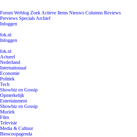
Forum
Weblog
Zoek
Actieve Items
Nieuws
Columns
Reviews
Previews
Specials
Archief
Inloggen
fok.nl
Inloggen
fok.nl
Actueel
Nederland
Internationaal
Economie
Politiek
Tech
Showbiz en Gossip
Opmerkelijk
Entertainment
Showbiz en Gossip
Muziek
Film
Televisie
Media & Cultuur
Bioscoopagenda