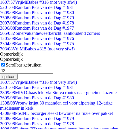
16
07:57
VrijMiBabes #316 (not very sfw!)
52
01:03
Random Pics van de Dag #1981
76
09/08
Random Pics van de Dag #1980
35
08/08
Random Pics van de Dag #1979
20
07/08
Random Pics van de Dag #1978
38
06/08
Random Pics van de Dag #1977
5
05/08
Zomervakantieweerbericht: aanhoudend zomers
12
05/08
Random Pics van de Dag #1976
23
04/08
Random Pics van de Dag #1975
7
03/08
VrijMiBabes #315 (not very sfw!)
Opmerkelijk
Opmerkelijk
Scrollbar gebruiken
opslaan
16
07:57
VrijMiBabes #316 (not very sfw!)
52
01:03
Random Pics van de Dag #1981
28
09/08
MIVD-baas lekt via Strava routes naar geheime kazerne
76
09/08
Random Pics van de Dag #1980
13
08/08
Vrouw krijgt 30 maanden cel voor afpersing 12-jarige
misdienaar in kerk
43
08/08
PostNL-bezorger steekt bewoner na ruzie over pakket
35
08/08
Random Pics van de Dag #1979
20
07/08
Random Pics van de Dag #1978
40
06/08
Duitser (93) crasht met quad tegen boom, vier gewonden