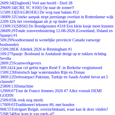
26
09:34
[Dagboek] Veel aan hoofd - Deel 28
296
09:34
[CRE SC #160] Op naar de zomer!!
115
09:33
[DAGBOEK] De weg naar balans #12
180
09:32
Unieke aanpak stopt jarenlange overlast in Rotterdamse wijk
22
09:32
Is het vreemdgaan als je op tinder gaat
133
09:31
[SBS6] De Bondgenoten #318 Een klein kusje moet kunnen
286
09:29
Totale zonsverduistering 12-08-2026 (Groenland, IJsland en
Spanje) #1
5
09:29
Noodtoestand in westelijke provincie Canada vanwege
bosbranden
15
09:28
EK Atletiek 2026 te Birmingham #1
1
09:27
Spanje: Bosbrand in Andalusië dreigt op te rukken richting
Sevilla
28
09:25
Scamwerkgevers
3
09:24
24 jaar cel geëist tegen René F. in Berkelse vergismoord
15
09:23
Historisch lage waterstanden Rijn en Donau
38
09:22
Defensiepact Pakistan, Turkije en Saudi-Arabië bevat art.5
clausule?
258
09:13
IJsmachine
129
09:07
Tour de France femmes 2026 #7 Allez vooruit DEMI
GODIN
25
09:05
Ik rook nog steeds
170
09:03
Traditioneel tekenen #6; met honden
9
08:55
Tolvignet België, overzichtskaart, waar kan ik deze vinden?
52
08:54
Hoe kom je van egels af?