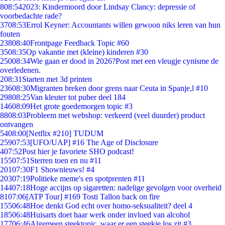
8
08:54
2023: Kindermoord door Lindsay Clancy: depressie of
voorbedachte rade?
37
08:53
Errol Keyner: Accountants willen gewoon niks leren van hun
fouten
238
08:40
Frontpage Feedback Topic #60
35
08:35
Op vakantie met (kleine) kinderen #30
250
08:34
Wie gaan er dood in 2026?Post met een vleugje cynisme de
overledenen.
2
08:31
Starten met 3d printen
236
08:30
Migranten breken door grens naar Ceuta in Spanje,l #10
298
08:25
Van kleuter tot puber deel 184
146
08:09
Het grote goedemorgen topic #3
88
08:03
Probleem met webshop: verkeerd (veel duurder) product
ontvangen
54
08:00
[Netflix #210] TUDUM
259
07:53
[UFO/UAP] #16 The Age of Disclosure
4
07:52
Post hier je favoriete SHO podcast!
155
07:51
Sterren toen en nu #11
201
07:30
F1 Shownieuws! #4
203
07:19
Politieke meme's en spotprenten #11
144
07:18
Hoge accijns op sigaretten: nadelige gevolgen voor overheid
81
07:06
[ATP Tour] #169 Tosti Tallon back on fire
155
06:48
Hoe denkt God echt over homo-seksualiteit? deel 4
185
06:48
Huisarts doet haar werk onder invloed van alcohol
177
06:46
Algemeen steektopic, waar er een steekje los zit #3