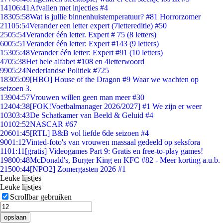
141
06:41
Afvallen met injecties #4
183
05:58
Wat is jullie binnenhuistemperatuur? #81 Horrorzomer
211
05:54
Verander een letter expert (7lettereditie) #50
25
05:54
Verander één letter. Expert # 75 (8 letters)
60
05:51
Verander één letter: Expert #143 (9 letters)
153
05:48
Verander één letter: Expert #91 (10 letters)
47
05:38
Het hele alfabet #108 en 4letterwoord
99
05:24
Nederlandse Politiek #725
183
05:09
[HBO] House of the Dragon #9 Waar we wachten op
seizoen 3.
139
04:57
Vrouwen willen geen man meer #30
124
04:38
[FOK!Voetbalmanager 2026/2027] #1 We zijn er weer
103
03:43
De Schatkamer van Beeld & Geluid #4
101
02:52
NASCAR #67
206
01:45
[RTL] B&B vol liefde 6de seizoen #4
90
01:12
Vinted-foto's van vrouwen massaal gedeeld op seksfora
11
01:11
[gratis] Videogames Part 9: Gratis en free-to-play games!
198
00:48
McDonald's, Burger King en KFC #82 - Meer korting a.u.b.
215
00:44
[NPO2] Zomergasten 2026 #1
Leuke lijstjes
Leuke lijstjes
Scrollbar gebruiken
opslaan