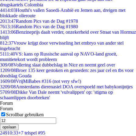
drugskartels Colombia
44
14:03
Houthi's vallen Saoedi-Arabië en Jemen aan, dreigen met
blokkade olieroute
20
13:47
Random Pics van de Dag #1978
76
13:16
Random Pics van de Dag #1980
14
13:06
Benzineprijs daalt verder, onzekerheid over Straat van Hormuz
blijft
8
12:37
Vrouw krijgt door verwisseling het embryo van ander stel
ingebracht
51
11:40
VS: kans op Russische aanval op NAVO-land groeit,
munitietekort wordt probleem
3
09/08
Vollering slaat dubbelslag in Nice en neemt geel over
12
09/08
Broer 135 keer gestoken en gesneden: zes jaar cel en tbs voor
doodslag Gouda
16
09/08
VrijMiBabes #316 (not very sfw!)
32
09/08
Amsterdams dierenasiel DOA overspoeld met babykonijntjes
57
09/08
Dikke Van Dale neemt 'vulvalippen' op: 'stigma op
schaamlippen doorbreken'
Forum
Forum
Scrollbar gebruiken
opslaan
249
10:33
+7 telspel #95