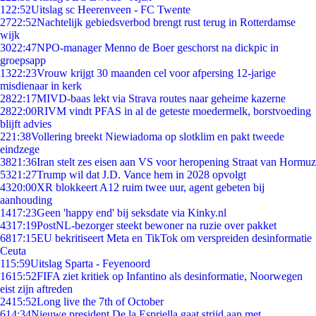
1
22:52
Uitslag sc Heerenveen - FC Twente
27
22:52
Nachtelijk gebiedsverbod brengt rust terug in Rotterdamse
wijk
30
22:47
NPO-manager Menno de Boer geschorst na dickpic in
groepsapp
13
22:23
Vrouw krijgt 30 maanden cel voor afpersing 12-jarige
misdienaar in kerk
28
22:17
MIVD-baas lekt via Strava routes naar geheime kazerne
28
22:00
RIVM vindt PFAS in al de geteste moedermelk, borstvoeding
blijft advies
2
21:38
Vollering breekt Niewiadoma op slotklim en pakt tweede
eindzege
38
21:36
Iran stelt zes eisen aan VS voor heropening Straat van Hormuz
53
21:27
Trump wil dat J.D. Vance hem in 2028 opvolgt
43
20:00
XR blokkeert A12 ruim twee uur, agent gebeten bij
aanhouding
14
17:23
Geen 'happy end' bij seksdate via Kinky.nl
43
17:19
PostNL-bezorger steekt bewoner na ruzie over pakket
68
17:15
EU bekritiseert Meta en TikTok om verspreiden desinformatie
Ceuta
1
15:59
Uitslag Sparta - Feyenoord
16
15:52
FIFA ziet kritiek op Infantino als desinformatie, Noorwegen
eist zijn aftreden
24
15:52
Long live the 7th of October
6
14:34
Nieuwe president De la Espriella gaat strijd aan met