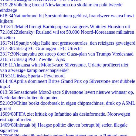
2
19:28
Vollering breekt Niewiadoma op slotklim en pakt tweede
eindzege
6
18:34
Natuurbrand bij Soesterduinen geblust, brandweer waarschuwt
kijkers
10
18:12
Mattel brengt Barbiepop van zangeres Whitney Houston uit
72
18:02
Zelensky: Rusland wil tot 50.000 Noord-Koreaanse militairen
inzetten
16
17:41
Spanje volgt Italië met grenscontroles, tien reizigers geweigerd
2
17:36
Uitslag FC Groningen - FC Utrecht
33
17:30
Netanyahu zet streep door Gaza-plan van Trumps Vredesraad
2
16:51
Uitslag PEC Zwolle - Ajax
0
16:11
Almansa wint Moto3-race Silverstone, Uriarte profiteert niet
van afwezige kampioenschapsleider
1
15:31
Uitslag Sparta - Feyenoord
0
14:46
Aprilia domineert Britse Grand Prix op Silverstone met dubbele
top-3
0
13:59
Sensationele Moto2-race Silverstone levert nieuwe winnaar op,
Nederlanders buiten de punten
52
10:39
China boekt doorbraak in eigen chipmachines, druk op ASML
groeit
16
09/08
FIFA ziet kritiek op Infantino als desinformatie, Noorwegen
eist zijn aftreden
14
09/08
Inbraak bij Haagse politie: dieven betrapt bij stelen illegale
sigaretten
27
09/08
Nachtelijk gebiedsverbod brengt rust terug in Rotterdamse