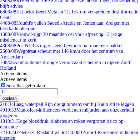
28
08/08
RIVM vindt PFAS in al de geteste moedermelk, borstvoeding
blijft advies
68
08/08
EU bekritiseert Meta en TikTok om verspreiden desinformatie
Ceuta
44
08/08
Houthi's vallen Saoedi-Arabië en Jemen aan, dreigen met
blokkade olieroute
13
08/08
Vrouw krijgt 30 maanden cel voor afpersing 12-jarige
misdienaar in kerk
43
08/08
PostNL-bezorger steekt bewoner na ruzie over pakket
26
08/08
Wegpiraat scheurt met 146 km/u door het centrum van
Amsterdam
7
08/08
Aanhoudende droogte veroorzaakt scheuren in dijken Zuid-
Holland
Actieve items
Actieve items
Scrollbar gebruiken
opslaan
2
10:34
Laag waterpeil Rijn dreigt binnenvaart bij Kaub stil te leggen
49
10:33
Manosfeer-influencers verdienen miljarden aan onzekerheid
jongeren
18
10:31
Hoge bloeddruk, diabetes en roken vergroten risico op
dementie
72
10:24
Zelensky: Rusland wil tot 50.000 Noord-Koreaanse militairen
inzetten