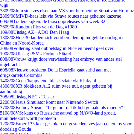
wijk
38
09/08
Iran stelt zes eisen aan VS voor heropening Straat van Hormuz
28
09/08
MIVD-baas lekt via Strava routes naar geheime kazerne
6
09/08
Trailers kijken: de bioscoopreleases van week 32
76
09/08
Random Pics van de Dag #1980
1
09/08
Uitslag AZ - ADO Den Haag
13
08/08
Hoe 30 landen zich voorbereiden op mogelijke oorlog met
China en Noord-Korea
3
08/08
Vollering slaat dubbelslag in Nice en neemt geel over
19
08/08
Uitslag PSV - Fortuna Sittard
8
08/08
Vrouw krijgt door verwisseling het embryo van ander stel
ingebracht
6
08/08
Nieuwe president De la Espriella gaat strijd aan met
drugskartels Colombia
14
08/08
Geen 'happy end' bij seksdate via Kinky.nl
43
08/08
XR blokkeert A12 ruim twee uur, agent gebeten bij
aanhouding
3
08/08
Uitslag NEC - Telstar
22
08/08
Jesus Simulator komt naar Nintendo Switch
37
08/08
Britney Spears: "Ik geloof dat ik heb gefaald als moeder"
51
08/08
VS: kans op Russische aanval op NAVO-land groeit,
munitietekort wordt probleem
12
08/08
Broer 135 keer gestoken en gesneden: zes jaar cel en tbs voor
doodslag Gouda