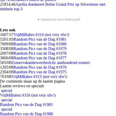
218
14:46
Aprilia domineert Britse Grand Prix op Silverstone met
dubbele top-3
▼ Advertentie door Refinery89
Lees ook
16
07:57
VrijMiBabes #316 (not very sfw!)
52
01:03
Random Pics van de Dag #1981
76
09/08
Random Pics van de Dag #1980
35
08/08
Random Pics van de Dag #1979
20
07/08
Random Pics van de Dag #1978
38
06/08
Random Pics van de Dag #1977
5
05/08
Zomervakantieweerbericht: aanhoudend zomers
12
05/08
Random Pics van de Dag #1976
23
04/08
Random Pics van de Dag #1975
7
03/08
VrijMiBabes #315 (not very sfw!)
De comments staan op de laatste pagina
Laatste reviews en specials
special
VrijMiBabes #316 (not very sfw!)
special
Random Pics van de Dag #1981
special
Random Pics van de Dag #1980