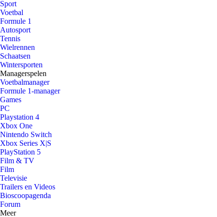
Sport
Voetbal
Formule 1
Autosport
Tennis
Wielrennen
Schaatsen
Wintersporten
Managerspelen
Voetbalmanager
Formule 1-manager
Games
PC
Playstation 4
Xbox One
Nintendo Switch
Xbox Series X|S
PlayStation 5
Film & TV
Film
Televisie
Trailers en Videos
Bioscoopagenda
Forum
Meer