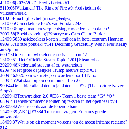
42
10:06
[2026/2027] Eredivisietoto #1
51
10:06
[Vulkanen] The Ring of Fire #9: Activiteit in de
vulkaanwereld
0
10:05
Etna blijft actief (mooie plaatjes)
13
10:05
Opmerkelijke foto's van Funda #243
37
10:03
Single mannen verplichtsingle moeders laten daten?
20
09:58
[Boekbespreking] Yesteryear - Caro Claire Burke
124
09:58
30 asielzoekers kosten 1 miljoen in hotel centrum Haarlem
89
09:57
[Britse politiek] #141 Declining Gracefully Was Never Really
an Option
6
09:53
De zich ontwikkelende crisis in Japan #2
131
09:51
[Het Officiële Steam Topic #201] Steamrolled
292
09:48
Nederland stevent af op watertekort
82
09:46
Het grote dagelijkse Trump nieuws topic #31
30
09:46
2026 kan warmste jaar worden door El Nino
15
09:45
Wat staat bij jou op nummer 1 en 2?
9
09:44
Draai hier alle platen in je platenkast #32 (The Torture Never
Stops)
192
09:43
Touwtrekken 2.0 #636 - Team 1 beste team *G* *O*
68
09:43
Tenenkrommende fouten bij teksten in het openbaar #74
233
09:42
Weerrecords aan de lopende band
154
09:39
[AKQ] #3384 Topic met vragen. En soms goede
antwoorden.
184
09:37
Wat is op dit moment volgens jou de meest irritante reclame?
#12