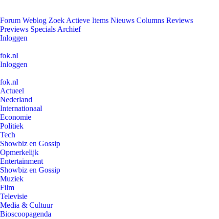
Forum
Weblog
Zoek
Actieve Items
Nieuws
Columns
Reviews
Previews
Specials
Archief
Inloggen
fok.nl
Inloggen
fok.nl
Actueel
Nederland
Internationaal
Economie
Politiek
Tech
Showbiz en Gossip
Opmerkelijk
Entertainment
Showbiz en Gossip
Muziek
Film
Televisie
Media & Cultuur
Bioscoopagenda