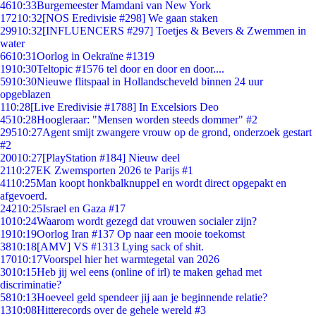
46
10:33
Burgemeester Mamdani van New York
172
10:32
[NOS Eredivisie #298] We gaan staken
299
10:32
[INFLUENCERS #297] Toetjes & Bevers & Zwemmen in
water
66
10:31
Oorlog in Oekraïne #1319
19
10:30
Teltopic #1576 tel door en door en door....
59
10:30
Nieuwe flitspaal in Hollandscheveld binnen 24 uur
opgeblazen
1
10:28
[Live Eredivisie #1788] In Excelsiors Deo
45
10:28
Hoogleraar: "Mensen worden steeds dommer" #2
295
10:27
Agent smijt zwangere vrouw op de grond, onderzoek gestart
#2
200
10:27
[PlayStation #184] Nieuw deel
21
10:27
EK Zwemsporten 2026 te Parijs #1
41
10:25
Man koopt honkbalknuppel en wordt direct opgepakt en
afgevoerd.
242
10:25
Israel en Gaza #17
10
10:24
Waarom wordt gezegd dat vrouwen socialer zijn?
19
10:19
Oorlog Iran #137 Op naar een mooie toekomst
38
10:18
[AMV] VS #1313 Lying sack of shit.
170
10:17
Voorspel hier het warmtegetal van 2026
30
10:15
Heb jij wel eens (online of irl) te maken gehad met
discriminatie?
58
10:13
Hoeveel geld spendeer jij aan je beginnende relatie?
13
10:08
Hitterecords over de gehele wereld #3