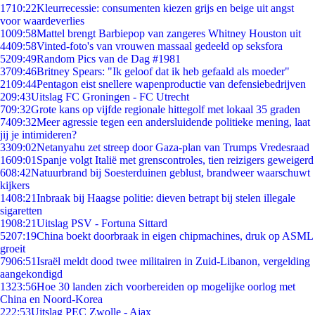
17
10:22
Kleurrecessie: consumenten kiezen grijs en beige uit angst
voor waardeverlies
10
09:58
Mattel brengt Barbiepop van zangeres Whitney Houston uit
44
09:58
Vinted-foto's van vrouwen massaal gedeeld op seksfora
52
09:49
Random Pics van de Dag #1981
37
09:46
Britney Spears: "Ik geloof dat ik heb gefaald als moeder"
21
09:44
Pentagon eist snellere wapenproductie van defensiebedrijven
2
09:43
Uitslag FC Groningen - FC Utrecht
7
09:32
Grote kans op vijfde regionale hittegolf met lokaal 35 graden
74
09:32
Meer agressie tegen een andersluidende politieke mening, laat
jij je intimideren?
33
09:02
Netanyahu zet streep door Gaza-plan van Trumps Vredesraad
16
09:01
Spanje volgt Italië met grenscontroles, tien reizigers geweigerd
6
08:42
Natuurbrand bij Soesterduinen geblust, brandweer waarschuwt
kijkers
14
08:21
Inbraak bij Haagse politie: dieven betrapt bij stelen illegale
sigaretten
19
08:21
Uitslag PSV - Fortuna Sittard
52
07:19
China boekt doorbraak in eigen chipmachines, druk op ASML
groeit
79
06:51
Israël meldt dood twee militairen in Zuid-Libanon, vergelding
aangekondigd
13
23:56
Hoe 30 landen zich voorbereiden op mogelijke oorlog met
China en Noord-Korea
2
22:53
Uitslag PEC Zwolle - Ajax