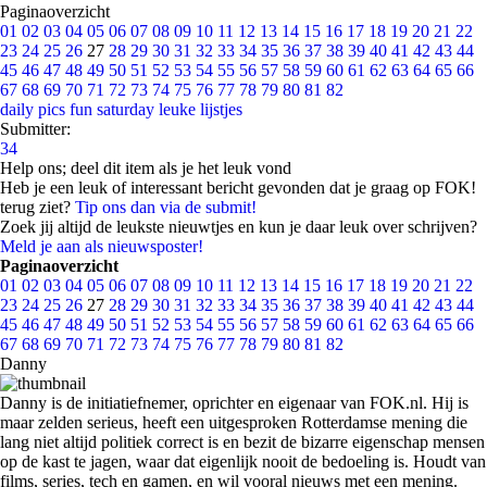
Paginaoverzicht
01
02
03
04
05
06
07
08
09
10
11
12
13
14
15
16
17
18
19
20
21
22
23
24
25
26
27
28
29
30
31
32
33
34
35
36
37
38
39
40
41
42
43
44
45
46
47
48
49
50
51
52
53
54
55
56
57
58
59
60
61
62
63
64
65
66
67
68
69
70
71
72
73
74
75
76
77
78
79
80
81
82
daily pics
fun saturday
leuke lijstjes
Submitter:
34
Help ons; deel dit item als je het leuk vond
Heb je een leuk of interessant bericht gevonden dat je graag op FOK!
terug ziet?
Tip ons dan via de submit!
Zoek jij altijd de leukste nieuwtjes en kun je daar leuk over schrijven?
Meld je aan als nieuwsposter!
Paginaoverzicht
01
02
03
04
05
06
07
08
09
10
11
12
13
14
15
16
17
18
19
20
21
22
23
24
25
26
27
28
29
30
31
32
33
34
35
36
37
38
39
40
41
42
43
44
45
46
47
48
49
50
51
52
53
54
55
56
57
58
59
60
61
62
63
64
65
66
67
68
69
70
71
72
73
74
75
76
77
78
79
80
81
82
Danny
Danny is de initiatiefnemer, oprichter en eigenaar van FOK.nl. Hij is
maar zelden serieus, heeft een uitgesproken Rotterdamse mening die
lang niet altijd politiek correct is en bezit de bizarre eigenschap mensen
op de kast te jagen, waar dat eigenlijk nooit de bedoeling is. Houdt van
films, series, tech en gamen, en wil vooral nieuws met een mening.