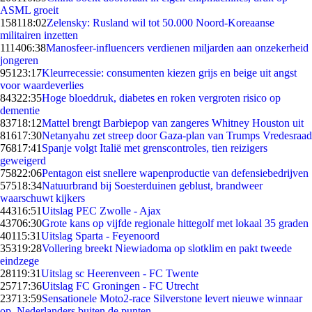
ASML groeit
1581
18:02
Zelensky: Rusland wil tot 50.000 Noord-Koreaanse
militairen inzetten
1114
06:38
Manosfeer-influencers verdienen miljarden aan onzekerheid
jongeren
951
23:17
Kleurrecessie: consumenten kiezen grijs en beige uit angst
voor waardeverlies
843
22:35
Hoge bloeddruk, diabetes en roken vergroten risico op
dementie
837
18:12
Mattel brengt Barbiepop van zangeres Whitney Houston uit
816
17:30
Netanyahu zet streep door Gaza-plan van Trumps Vredesraad
768
17:41
Spanje volgt Italië met grenscontroles, tien reizigers
geweigerd
758
22:06
Pentagon eist snellere wapenproductie van defensiebedrijven
575
18:34
Natuurbrand bij Soesterduinen geblust, brandweer
waarschuwt kijkers
443
16:51
Uitslag PEC Zwolle - Ajax
437
06:30
Grote kans op vijfde regionale hittegolf met lokaal 35 graden
401
15:31
Uitslag Sparta - Feyenoord
353
19:28
Vollering breekt Niewiadoma op slotklim en pakt tweede
eindzege
281
19:31
Uitslag sc Heerenveen - FC Twente
257
17:36
Uitslag FC Groningen - FC Utrecht
237
13:59
Sensationele Moto2-race Silverstone levert nieuwe winnaar
op, Nederlanders buiten de punten