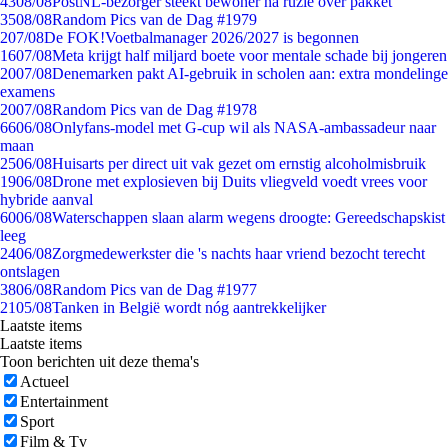
43
08/08
PostNL-bezorger steekt bewoner na ruzie over pakket
35
08/08
Random Pics van de Dag #1979
2
07/08
De FOK!Voetbalmanager 2026/2027 is begonnen
16
07/08
Meta krijgt half miljard boete voor mentale schade bij jongeren
20
07/08
Denemarken pakt AI-gebruik in scholen aan: extra mondelinge
examens
20
07/08
Random Pics van de Dag #1978
66
06/08
Onlyfans-model met G-cup wil als NASA-ambassadeur naar
maan
25
06/08
Huisarts per direct uit vak gezet om ernstig alcoholmisbruik
19
06/08
Drone met explosieven bij Duits vliegveld voedt vrees voor
hybride aanval
60
06/08
Waterschappen slaan alarm wegens droogte: Gereedschapskist
leeg
24
06/08
Zorgmedewerkster die 's nachts haar vriend bezocht terecht
ontslagen
38
06/08
Random Pics van de Dag #1977
21
05/08
Tanken in België wordt nóg aantrekkelijker
Laatste items
Laatste items
Toon berichten uit deze thema's
Actueel
Entertainment
Sport
Film & Tv