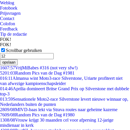
Weblog
Fotoboek
Prijsvragen
Contact
Colofon
Feedback
Tip de redactie
FOK!
FOK!
Scrollbar gebruiken
opslaan
16
07:57
VrijMiBabes #316 (not very sfw!)
52
01:03
Random Pics van de Dag #1981
0
16:11
Almansa wint Moto3-race Silverstone, Uriarte profiteert niet
van afwezige kampioenschapsleider
0
14:46
Aprilia domineert Britse Grand Prix op Silverstone met dubbele
top-3
0
13:59
Sensationele Moto2-race Silverstone levert nieuwe winnaar op,
Nederlanders buiten de punten
28
09/08
MIVD-baas lekt via Strava routes naar geheime kazerne
76
09/08
Random Pics van de Dag #1980
13
08/08
Vrouw krijgt 30 maanden cel voor afpersing 12-jarige
misdienaar in kerk