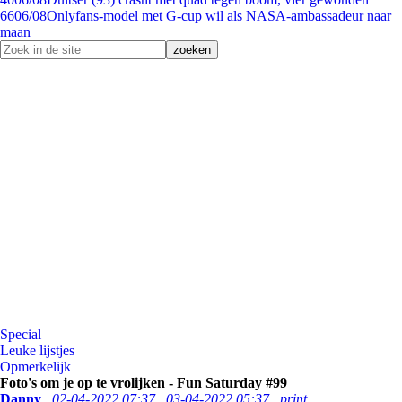
66
06/08
Onlyfans-model met G-cup wil als NASA-ambassadeur naar
maan
Special
Leuke lijstjes
Opmerkelijk
Foto's om je op te vrolijken - Fun Saturday #99
Danny
02-04-2022 07:37
03-04-2022 05:37
print