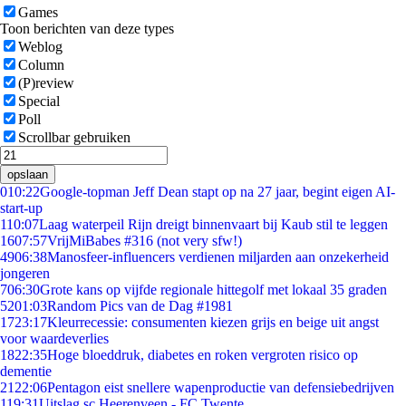
Games
Toon berichten van deze types
Weblog
Column
(P)review
Special
Poll
Scrollbar gebruiken
opslaan
0
10:22
Google-topman Jeff Dean stapt op na 27 jaar, begint eigen AI-
start-up
1
10:07
Laag waterpeil Rijn dreigt binnenvaart bij Kaub stil te leggen
16
07:57
VrijMiBabes #316 (not very sfw!)
49
06:38
Manosfeer-influencers verdienen miljarden aan onzekerheid
jongeren
7
06:30
Grote kans op vijfde regionale hittegolf met lokaal 35 graden
52
01:03
Random Pics van de Dag #1981
17
23:17
Kleurrecessie: consumenten kiezen grijs en beige uit angst
voor waardeverlies
18
22:35
Hoge bloeddruk, diabetes en roken vergroten risico op
dementie
21
22:06
Pentagon eist snellere wapenproductie van defensiebedrijven
1
19:31
Uitslag sc Heerenveen - FC Twente