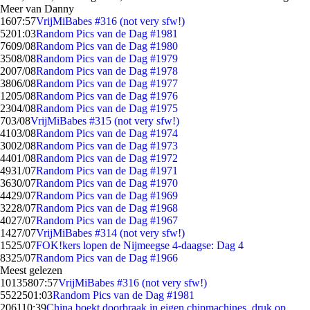
Meer van Danny
16
07:57
VrijMiBabes #316 (not very sfw!)
52
01:03
Random Pics van de Dag #1981
76
09/08
Random Pics van de Dag #1980
35
08/08
Random Pics van de Dag #1979
20
07/08
Random Pics van de Dag #1978
38
06/08
Random Pics van de Dag #1977
12
05/08
Random Pics van de Dag #1976
23
04/08
Random Pics van de Dag #1975
7
03/08
VrijMiBabes #315 (not very sfw!)
41
03/08
Random Pics van de Dag #1974
30
02/08
Random Pics van de Dag #1973
44
01/08
Random Pics van de Dag #1972
49
31/07
Random Pics van de Dag #1971
36
30/07
Random Pics van de Dag #1970
44
29/07
Random Pics van de Dag #1969
32
28/07
Random Pics van de Dag #1968
40
27/07
Random Pics van de Dag #1967
14
27/07
VrijMiBabes #314 (not very sfw!)
15
25/07
FOK!kers lopen de Nijmeegse 4-daagse: Dag 4
83
25/07
Random Pics van de Dag #1966
Meest gelezen
101358
07:57
VrijMiBabes #316 (not very sfw!)
55225
01:03
Random Pics van de Dag #1981
2061
10:39
China boekt doorbraak in eigen chipmachines, druk op