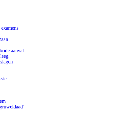
e examens
maan
bride aanval
 leeg
tslagen
ssie
eem
'gruweldaad'