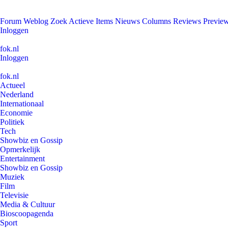
Forum
Weblog
Zoek
Actieve Items
Nieuws
Columns
Reviews
Previe
Inloggen
fok.nl
Inloggen
fok.nl
Actueel
Nederland
Internationaal
Economie
Politiek
Tech
Showbiz en Gossip
Opmerkelijk
Entertainment
Showbiz en Gossip
Muziek
Film
Televisie
Media & Cultuur
Bioscoopagenda
Sport