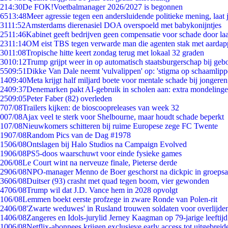
2
14:30
De FOK!Voetbalmanager 2026/2027 is begonnen
65
13:48
Meer agressie tegen een andersluidende politieke mening, laat j
31
11:52
Amsterdams dierenasiel DOA overspoeld met babykonijntjes
25
11:46
Kabinet geeft bedrijven geen compensatie voor schade door la
23
11:14
OM eist TBS tegen verwarde man die agenten stak met aardap
30
11:08
Tropische hitte keert zondag terug met lokaal 32 graden
30
10:12
Trump grijpt weer in op automatisch staatsburgerschap bij geb
55
09:51
Dikke Van Dale neemt 'vulvalippen' op: 'stigma op schaamlip
14
09:40
Meta krijgt half miljard boete voor mentale schade bij jongeren
24
09:37
Denemarken pakt AI-gebruik in scholen aan: extra mondeling
25
09:05
Peter Faber (82) overleden
7
07/08
Trailers kijken: de bioscoopreleases van week 32
0
07/08
Ajax veel te sterk voor Shelbourne, maar houdt schade beperkt
1
07/08
Nieuwkomers schitteren bij ruime Europese zege FC Twente
19
07/08
Random Pics van de Dag #1978
15
06/08
Ontslagen bij Halo Studios na Campaign Evolved
19
06/08
PS5-doos waarschuwt voor einde fysieke games
2
06/08
Le Court wint na nerveuze finale, Pieterse derde
29
06/08
NPO-manager Menno de Boer geschorst na dickpic in groeps
36
06/08
Duitser (93) crasht met quad tegen boom, vier gewonden
47
06/08
Trump wil dat J.D. Vance hem in 2028 opvolgt
1
06/08
Lemmen boekt eerste profzege in zware Ronde van Polen-rit
24
06/08
'Zwarte weduwes' in Rusland trouwen soldaten voor overlijden
14
06/08
Zangeres en Idols-jurylid Jerney Kaagman op 79-jarige leeftij
10
06/08
Netflix-abonnees krijgen exclusieve early access tot uitgebreid