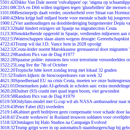
55
01:42
Dikke Van Dale neemt 'vulvalippen' op: 'stigma op schaamlip
22
01:08
CDA en D66 willen ingrijpen tegen 'gluurbrillen' die mensen 
11
01:06
Benzineprijs daalt verder, onzekerheid over Straat van Hormuz 
14
00:42
Meta krijgt half miljard boete voor mentale schade bij jongeren
19
00:12
Vier aanhoudingen na doodsbedreiging burgemeester Depla v
18
23:32
Italië hindert reizigers uit Spanje na migratiecrisis Ceuta
11
23:30
Smokkelbende opgerold in Spanje, verdienden miljoenen aan 
59
22:53
Waterschappen slaan alarm wegens droogte: Gereedschapskist
47
22:43
Trump wil dat J.D. Vance hem in 2028 opvolgt
34
22:32
Ceuta-leider noemt Marokkaanse grensaanval door migranten 
38
22:29
Random Pics van de Dag #1977
38
22:28
Spaanse politie: minstens tien voor terrorisme veroordeelden 
15
22:25
Long live the 7th of October
30
22:20
Tropische hitte keert zondag terug met lokaal 32 graden
7
21:52
Trailers kijken: de bioscoopreleases van week 32
46
21:30
Spoedberaad EU na crisis Ceuta, moeten we onze buitengrenz
24
21:01
Denemarken pakt AI-gebruik in scholen aan: extra mondeling
36
20:20
Duitser (93) crasht met quad tegen boom, vier gewonden
35
19:58
Random Pics van de Dag #1979
65
19:50
Onlyfans-model met G-cup wil als NASA-ambassadeur naar 
25
19:43
Peter Faber (82) overleden
25
19:14
Kabinet geeft bedrijven geen compensatie voor schade door la
24
18:41
'Zwarte weduwes' in Rusland trouwen soldaten voor overlijden
15
18:32
Ontslagen bij Halo Studios na Campaign Evolved
30
18:32
Trump grijpt weer in op automatisch staatsburgerschap bij geb