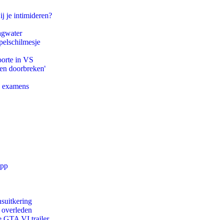
ij je intimideren?
agwater
pelschilmesje
oorte in VS
pen doorbreken'
e examens
app
suitkering
d overleden
e GTA VI trailer