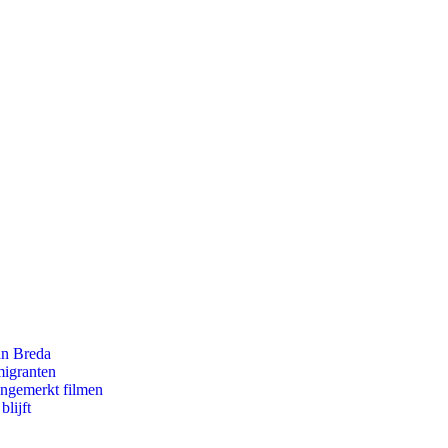
an Breda
migranten
ongemerkt filmen
lijft