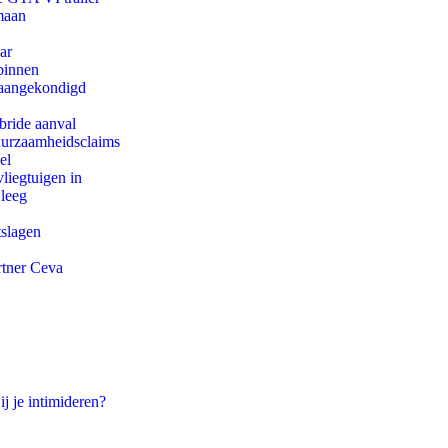
maan
ar
binnen
g aangekondigd
bride aanval
duurzaamheidsclaims
el
iegtuigen in
 leeg
tslagen
rtner Ceva
ij je intimideren?