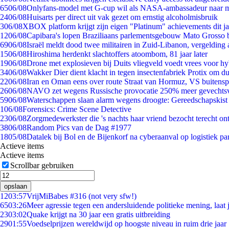
65
06/08
Onlyfans-model met G-cup wil als NASA-ambassadeur naar 
24
06/08
Huisarts per direct uit vak gezet om ernstig alcoholmisbruik
3
06/08
XBOX platform krijgt zijn eigen "Platinum" achievements dit ja
12
06/08
Capibara's lopen Braziliaans parlementsgebouw Mato Grosso 
69
06/08
Israël meldt dood twee militairen in Zuid-Libanon, vergeldin
15
06/08
Hiroshima herdenkt slachtoffers atoombom, 81 jaar later
19
06/08
Drone met explosieven bij Duits vliegveld voedt vrees voor hy
34
06/08
Wakker Dier dient klacht in tegen insectenfabriek Protix om 
22
06/08
Iran en Oman eens over route Straat van Hormuz, VS buitensp
26
06/08
NAVO zet wegens Russische provocatie 250% meer gevechtsvl
59
06/08
Waterschappen slaan alarm wegens droogte: Gereedschapskist
1
06/08
Forensics: Crime Scene Detective
23
06/08
Zorgmedewerkster die 's nachts haar vriend bezocht terecht on
38
06/08
Random Pics van de Dag #1977
18
05/08
Datalek bij Bol en de Bijenkorf na cyberaanval op logistiek pa
Actieve items
Actieve items
Scrollbar gebruiken
opslaan
12
03:57
VrijMiBabes #316 (not very sfw!)
65
03:26
Meer agressie tegen een andersluidende politieke mening, laat j
23
03:02
Quake krijgt na 30 jaar een gratis uitbreiding
29
01:55
Voedselprijzen wereldwijd op hoogste niveau in ruim drie jaar