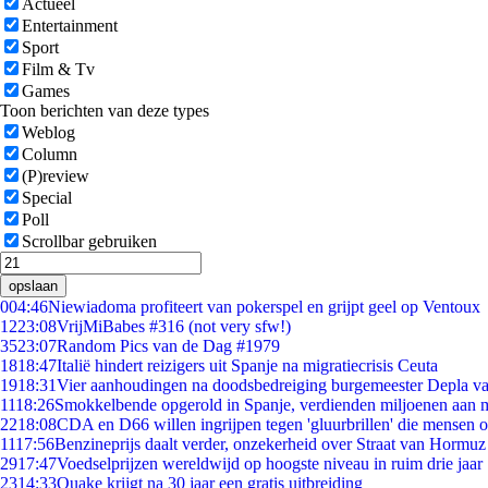
Actueel
Entertainment
Sport
Film & Tv
Games
Toon berichten van deze types
Weblog
Column
(P)review
Special
Poll
Scrollbar gebruiken
opslaan
0
04:46
Niewiadoma profiteert van pokerspel en grijpt geel op Ventoux
12
23:08
VrijMiBabes #316 (not very sfw!)
35
23:07
Random Pics van de Dag #1979
18
18:47
Italië hindert reizigers uit Spanje na migratiecrisis Ceuta
19
18:31
Vier aanhoudingen na doodsbedreiging burgemeester Depla v
11
18:26
Smokkelbende opgerold in Spanje, verdienden miljoenen aan 
22
18:08
CDA en D66 willen ingrijpen tegen 'gluurbrillen' die mensen 
11
17:56
Benzineprijs daalt verder, onzekerheid over Straat van Hormuz b
29
17:47
Voedselprijzen wereldwijd op hoogste niveau in ruim drie jaar
23
14:33
Quake krijgt na 30 jaar een gratis uitbreiding