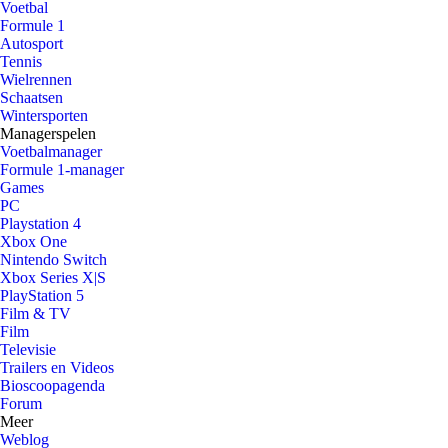
Voetbal
Formule 1
Autosport
Tennis
Wielrennen
Schaatsen
Wintersporten
Managerspelen
Voetbalmanager
Formule 1-manager
Games
PC
Playstation 4
Xbox One
Nintendo Switch
Xbox Series X|S
PlayStation 5
Film & TV
Film
Televisie
Trailers en Videos
Bioscoopagenda
Forum
Meer
Weblog