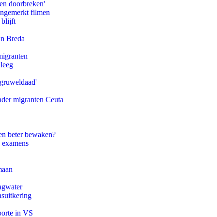
pen doorbreken'
ongemerkt filmen
blijft
an Breda
migranten
 leeg
'gruweldaad'
onder migranten Ceuta
en beter bewaken?
e examens
maan
agwater
suitkering
oorte in VS