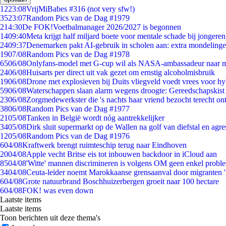
12
23:08
VrijMiBabes #316 (not very sfw!)
35
23:07
Random Pics van de Dag #1979
2
14:30
De FOK!Voetbalmanager 2026/2027 is begonnen
14
09:40
Meta krijgt half miljard boete voor mentale schade bij jongeren
24
09:37
Denemarken pakt AI-gebruik in scholen aan: extra mondeling
19
07/08
Random Pics van de Dag #1978
65
06/08
Onlyfans-model met G-cup wil als NASA-ambassadeur naar 
24
06/08
Huisarts per direct uit vak gezet om ernstig alcoholmisbruik
19
06/08
Drone met explosieven bij Duits vliegveld voedt vrees voor hy
59
06/08
Waterschappen slaan alarm wegens droogte: Gereedschapskist
23
06/08
Zorgmedewerkster die 's nachts haar vriend bezocht terecht on
38
06/08
Random Pics van de Dag #1977
21
05/08
Tanken in België wordt nóg aantrekkelijker
34
05/08
Dirk sluit supermarkt op de Wallen na golf van diefstal en agre
12
05/08
Random Pics van de Dag #1976
6
04/08
Kraftwerk brengt ruimteschip terug naar Eindhoven
20
04/08
Apple vecht Britse eis tot inbouwen backdoor in iCloud aan
85
04/08
'Witte' mannen discrimineren is volgens OM geen enkel probl
34
04/08
Ceuta-leider noemt Marokkaanse grensaanval door migranten 
6
04/08
Grote natuurbrand Boschhuizerbergen groeit naar 100 hectare
6
04/08
FOK! was even down
Laatste items
Laatste items
Toon berichten uit deze thema's