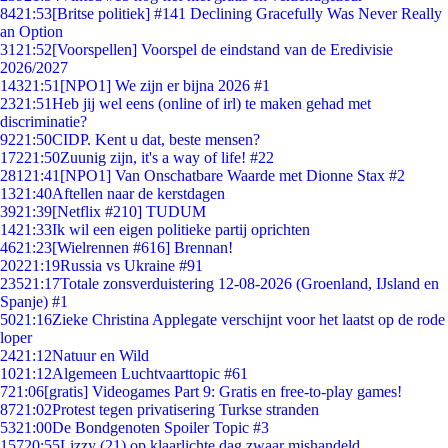
84
21:53
[Britse politiek] #141 Declining Gracefully Was Never Really
an Option
31
21:52
[Voorspellen] Voorspel de eindstand van de Eredivisie
2026/2027
143
21:51
[NPO1] We zijn er bijna 2026 #1
23
21:51
Heb jij wel eens (online of irl) te maken gehad met
discriminatie?
92
21:50
CIDP. Kent u dat, beste mensen?
172
21:50
Zuunig zijn, it's a way of life! #22
281
21:41
[NPO1] Van Onschatbare Waarde met Dionne Stax #2
13
21:40
Aftellen naar de kerstdagen
39
21:39
[Netflix #210] TUDUM
14
21:33
Ik wil een eigen politieke partij oprichten
46
21:23
[Wielrennen #616] Brennan!
202
21:19
Russia vs Ukraine #91
235
21:17
Totale zonsverduistering 12-08-2026 (Groenland, IJsland en
Spanje) #1
50
21:16
Zieke Christina Applegate verschijnt voor het laatst op de rode
loper
24
21:12
Natuur en Wild
10
21:12
Algemeen Luchtvaarttopic #61
7
21:06
[gratis] Videogames Part 9: Gratis en free-to-play games!
87
21:02
Protest tegen privatisering Turkse stranden
53
21:00
De Bondgenoten Spoiler Topic #3
157
20:55
Lizzy (21) op klaarlichte dag zwaar mishandeld