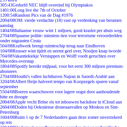
3
05:43
Gedurfd NEC blijft overeind bij Olympiakos
14
01:00
Long live the 7th of October
12
00:54
Random Pics van de Dag #1976
20
04/08
OM: vierde verdachte (18) vast op verdenking van beramen
aanslag
14
04/08
Italiaanse vrouw wint 1 miljoen, gooit kraslot per abuis weg
27
04/08
Spaanse politie: minstens tien voor terrorisme veroordeelden
onder migranten Ceuta
5
04/08
Kraftwerk brengt ruimteschip terug naar Eindhoven
1
04/08
Reusser wint tijdrit en neemt geel over, Nooijen knap tweede
7
04/08
Vakantiekiekje Verstappen en Wolff voedt geruchten over
Mercedes-overstap
18
04/08
Spotify bereikt mijlpaal, voor het eerst 300 miljoen premium-
abonnees
27
04/08
Houthi's vallen luchthaven Najran in Saoedi-Arabië aan
32
04/08
Albert Heijn halveert tempo van Koopzegels sparen vanaf
september
55
04/08
Boeren waarschuwen voor lagere oogst door aanhoudende
hitte en droogte
20
04/08
Apple vecht Britse eis tot inbouwen backdoor in iCloud aan
26
04/08
Doden bij Oekraïense droneaanvallen op Moskou en Sint-
Petersburg
16
04/08
Ruim 1 op de 7 Nederlanders gaan deze zomer onverzekerd
op reis