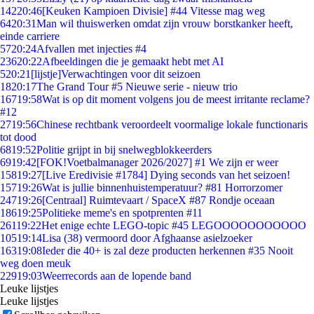
142
20:46
[Keuken Kampioen Divisie] #44 Vitesse mag weg
64
20:31
Man wil thuiswerken omdat zijn vrouw borstkanker heeft,
einde carriere
57
20:24
Afvallen met injecties #4
236
20:22
Afbeeldingen die je gemaakt hebt met AI
5
20:21
[lijstje]Verwachtingen voor dit seizoen
18
20:17
The Grand Tour #5 Nieuwe serie - nieuw trio
167
19:58
Wat is op dit moment volgens jou de meest irritante reclame?
#12
27
19:56
Chinese rechtbank veroordeelt voormalige lokale functionaris
tot dood
68
19:52
Politie grijpt in bij snelwegblokkeerders
69
19:42
[FOK!Voetbalmanager 2026/2027] #1 We zijn er weer
158
19:27
[Live Eredivisie #1784] Dying seconds van het seizoen!
157
19:26
Wat is jullie binnenhuistemperatuur? #81 Horrorzomer
247
19:26
[Centraal] Ruimtevaart / SpaceX #87 Rondje oceaan
186
19:25
Politieke meme's en spotprenten #11
261
19:22
Het enige echte LEGO-topic #45 LEGOOOOOOOOOOO
105
19:14
Lisa (38) vermoord door Afghaanse asielzoeker
163
19:08
Ieder die 40+ is zal deze producten herkennen #35 Nooit
weg doen meuk
229
19:03
Weerrecords aan de lopende band
Leuke lijstjes
Leuke lijstjes