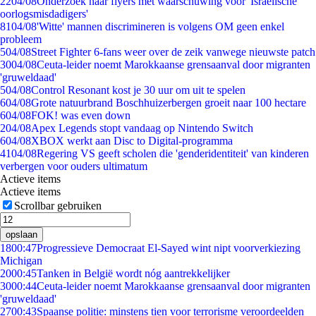
22
04/08
Onderzoek naar flyers met waarschuwing voor 'Israëlische
oorlogsmisdadigers'
81
04/08
'Witte' mannen discrimineren is volgens OM geen enkel
probleem
5
04/08
Street Fighter 6-fans weer over de zeik vanwege nieuwste patch
30
04/08
Ceuta-leider noemt Marokkaanse grensaanval door migranten
'gruweldaad'
5
04/08
Control Resonant kost je 30 uur om uit te spelen
6
04/08
Grote natuurbrand Boschhuizerbergen groeit naar 100 hectare
6
04/08
FOK! was even down
2
04/08
Apex Legends stopt vandaag op Nintendo Switch
6
04/08
XBOX werkt aan Disc to Digital-programma
41
04/08
Regering VS geeft scholen die 'genderidentiteit' van kinderen
verbergen voor ouders ultimatum
Actieve items
Actieve items
Scrollbar gebruiken
opslaan
18
00:47
Progressieve Democraat El-Sayed wint nipt voorverkiezing
Michigan
20
00:45
Tanken in België wordt nóg aantrekkelijker
30
00:44
Ceuta-leider noemt Marokkaanse grensaanval door migranten
'gruweldaad'
27
00:43
Spaanse politie: minstens tien voor terrorisme veroordeelden