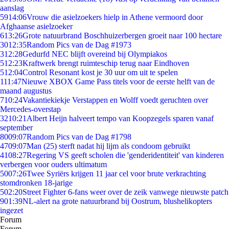
aanslag
59
14:06
Vrouw die asielzoekers hielp in Athene vermoord door
Afghaanse asielzoeker
6
13:26
Grote natuurbrand Boschhuizerbergen groeit naar 100 hectare
30
12:35
Random Pics van de Dag #1973
3
12:28
Gedurfd NEC blijft overeind bij Olympiakos
5
12:23
Kraftwerk brengt ruimteschip terug naar Eindhoven
5
12:04
Control Resonant kost je 30 uur om uit te spelen
1
11:47
Nieuwe XBOX Game Pass titels voor de eerste helft van de
maand augustus
7
10:24
Vakantiekiekje Verstappen en Wolff voedt geruchten over
Mercedes-overstap
32
10:21
Albert Heijn halveert tempo van Koopzegels sparen vanaf
september
80
09:07
Random Pics van de Dag #1798
47
09:07
Man (25) sterft nadat hij lijm als condoom gebruikt
41
08:27
Regering VS geeft scholen die 'genderidentiteit' van kinderen
verbergen voor ouders ultimatum
50
07:26
Twee Syriërs krijgen 11 jaar cel voor brute verkrachting
stomdronken 18-jarige
5
02:20
Street Fighter 6-fans weer over de zeik vanwege nieuwste patch
9
01:39
NL-alert na grote natuurbrand bij Oostrum, blushelikopters
ingezet
Forum
Forum