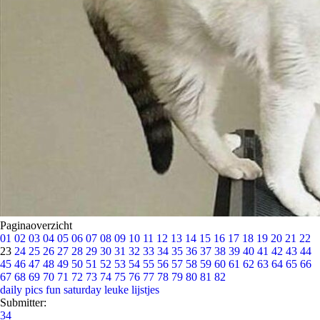
Paginaoverzicht
01
02
03
04
05
06
07
08
09
10
11
12
13
14
15
16
17
18
19
20
21
22
23
24
25
26
27
28
29
30
31
32
33
34
35
36
37
38
39
40
41
42
43
44
45
46
47
48
49
50
51
52
53
54
55
56
57
58
59
60
61
62
63
64
65
66
67
68
69
70
71
72
73
74
75
76
77
78
79
80
81
82
daily pics
fun saturday
leuke lijstjes
Submitter:
34