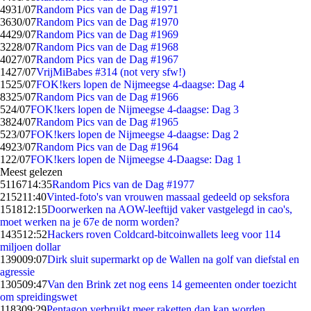
49
31/07
Random Pics van de Dag #1971
36
30/07
Random Pics van de Dag #1970
44
29/07
Random Pics van de Dag #1969
32
28/07
Random Pics van de Dag #1968
40
27/07
Random Pics van de Dag #1967
14
27/07
VrijMiBabes #314 (not very sfw!)
15
25/07
FOK!kers lopen de Nijmeegse 4-daagse: Dag 4
83
25/07
Random Pics van de Dag #1966
5
24/07
FOK!kers lopen de Nijmeegse 4-daagse: Dag 3
38
24/07
Random Pics van de Dag #1965
5
23/07
FOK!kers lopen de Nijmeegse 4-daagse: Dag 2
49
23/07
Random Pics van de Dag #1964
1
22/07
FOK!kers lopen de Nijmeegse 4-Daagse: Dag 1
Meest gelezen
51167
14:35
Random Pics van de Dag #1977
2152
11:40
Vinted-foto's van vrouwen massaal gedeeld op seksfora
1518
12:15
Doorwerken na AOW-leeftijd vaker vastgelegd in cao's,
moet werken na je 67e de norm worden?
1435
12:52
Hackers roven Coldcard-bitcoinwallets leeg voor 114
miljoen dollar
1390
09:07
Dirk sluit supermarkt op de Wallen na golf van diefstal en
agressie
1305
09:47
Van den Brink zet nog eens 14 gemeenten onder toezicht
om spreidingswet
1183
09:29
Pentagon verbruikt meer raketten dan kan worden