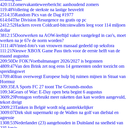
4
20:11
Zomervakantieweerbericht: aanhoudend zomers
1
19:48
Vollering de sterkste na lastige heuvelrit
25
14:35
Random Pics van de Dag #1977
6
14:04
The Division Resurgence nu gratis op pc
24
12:52
Hackers roven Coldcard-bitcoinwallets leeg voor 114 miljoen
dollar
38
12:15
Doorwerken na AOW-leeftijd vaker vastgelegd in cao's, moet
werken na je 67e de norm worden?
31
11:40
Vinted-foto's van vrouwen massaal gedeeld op seksfora
1
11:21
Nieuwe XBOX Game Pass titels voor de eerste helft van de
maand augustus
2
09:50
De FOK!Voetbalmanager 2026/2027 is begonnen
48
09:47
Van den Brink zet nog eens 14 gemeenten onder toezicht om
spreidingswet
17
09:40
Iran overweegt Europese hulp bij ruimen mijnen in Straat van
Hormuz
3
09:35
EA Sports FC 27 toont The Grounds-modus
1
09:34
Gears of War: E-Day open beta begint 6 augustus
36
09:29
Pentagon verbruikt meer raketten dan kan worden aangevuld,
tekort dreigt
20
09:23
Tanken in België wordt nóg aantrekkelijker
30
09:07
Dirk sluit supermarkt op de Wallen na golf van diefstal en
agressie
13
08:53
Nederlander (23) aangehouden in Duitsland na snelheid van
235 km/u