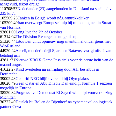
aangevuld, tekort dreigt
1107
08:53
Nederlander (23) aangehouden in Duitsland na snelheid van
235 km/u
1055
09:23
Tanken in België wordt nóg aantrekkelijker
1052
09:40
Iran overweegt Europese hulp bij ruimen mijnen in Straat
van Hormuz
938
01:00
Long live the 7th of October
613
14:04
The Division Resurgence nu gratis op pc
513
20:44
Litouwen vindt opnieuw migrantentunnel onder grens met
Wit-Rusland
449
20:24
Accell, moederbedrijf Sparta en Batavus, vraagt uitstel van
betaling aan
428
11:21
Nieuwe XBOX Game Pass titels voor de eerste helft van de
maand augustus
416
22:27
Kind overleden na aanrijding door AH-bestelbus in
Dordrecht
390
05:43
Gedurfd NEC blijft overeind bij Olympiakos
386
20:49
Geen Qatar en Abu Dhabi? Dan eindigt Formule 1-seizoen
mogelijk in Europa
385
20:34
Progressieve Democraat El-Sayed wint nipt voorverkiezing
Michigan
303
22:40
Datalek bij Bol en de Bijenkorf na cyberaanval op logistiek
partner Ceva