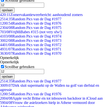
Scrollbar gebruiken
opslaan
4
20:11
Zomervakantieweerbericht: aanhoudend zomers
25
14:35
Random Pics van de Dag #1977
12
00:54
Random Pics van de Dag #1976
23
04/08
Random Pics van de Dag #1975
7
03/08
VrijMiBabes #315 (not very sfw!)
41
03/08
Random Pics van de Dag #1974
30
02/08
Random Pics van de Dag #1973
44
01/08
Random Pics van de Dag #1972
49
31/07
Random Pics van de Dag #1971
36
30/07
Random Pics van de Dag #1970
Opmerkelijk
Opmerkelijk
Scrollbar gebruiken
opslaan
25
14:35
Random Pics van de Dag #1977
30
09:07
Dirk sluit supermarkt op de Wallen na golf van diefstal en
agressie
12
00:54
Random Pics van de Dag #1976
20
04/08
Apple vecht Britse eis tot inbouwen backdoor in iCloud aan
59
04/08
Vrouw die asielzoekers hielp in Athene vermoord door
Afghaanse asielzoeker