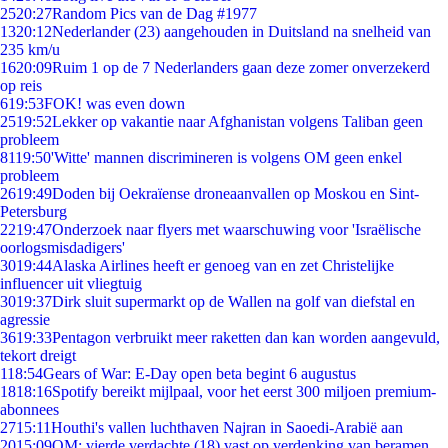
25
20:27
Random Pics van de Dag #1977
13
20:12
Nederlander (23) aangehouden in Duitsland na snelheid van
235 km/u
16
20:09
Ruim 1 op de 7 Nederlanders gaan deze zomer onverzekerd
op reis
6
19:53
FOK! was even down
25
19:52
Lekker op vakantie naar Afghanistan volgens Taliban geen
probleem
81
19:50
'Witte' mannen discrimineren is volgens OM geen enkel
probleem
26
19:49
Doden bij Oekraïense droneaanvallen op Moskou en Sint-
Petersburg
22
19:47
Onderzoek naar flyers met waarschuwing voor 'Israëlische
oorlogsmisdadigers'
30
19:44
Alaska Airlines heeft er genoeg van en zet Christelijke
influencer uit vliegtuig
30
19:37
Dirk sluit supermarkt op de Wallen na golf van diefstal en
agressie
36
19:33
Pentagon verbruikt meer raketten dan kan worden aangevuld,
tekort dreigt
1
18:54
Gears of War: E-Day open beta begint 6 augustus
18
18:16
Spotify bereikt mijlpaal, voor het eerst 300 miljoen premium-
abonnees
27
15:11
Houthi's vallen luchthaven Najran in Saoedi-Arabië aan
20
15:09
OM: vierde verdachte (18) vast op verdenking van beramen