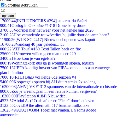
Scrollbar gebruiken
opslaan
170
00:44
[INFLUENCERS #294] supermarkt Safari
9
00:41
Oorlog in Oekraïne #1318 Drone baby drone
37
00:38
Voorspel hier het weer voor het gehele jaar 2026
21
00:28
Hoe veranderde rouw/verlies bij jullie door de jaren heen?
119
00:26
[WLR SC #417] Nieuw deel openen was kaputt
167
00:23
Vandaag 40 jaar geleden... #3
0
00:22
[ATP Tour] #169 Tosti Tallon back on fire
256
00:21
Vrouwen willen geen man meer #29
34
00:21
Hoe kom je van egels af?
8
00:19
Woningtekort: dus ga je woningen slopen, logisch
75
00:13
UEFA kondigt boycot van FIFA-competities aan vanwege
plan Infantino
70
00:10
[RTL] B&B vol liefde 6de seizoen #4
54
00:09
Koopzegels sparen bij AH duurt straks 2x zo lang
162
00:08
[AMV] VS #1312 spammers van de internationale rechtsorde
8
00:05
Zou je vreemdgaan in een relatie kunnen vergeven?
163
00:00
[PlayStation #184] Nieuw deel
45
23:57
Abdul A. (27) als afperser "Fleur" door het leven
31
23:55
Covid19 the aftermath #17 bananenmilkshake
136
23:49
[AKQ] #3384 Topic met vragen. En soms goede
antwoorden.