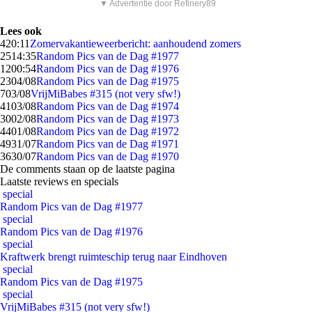
▼ Advertentie door Refinery89
Lees ook
4
20:11
Zomervakantieweerbericht: aanhoudend zomers
25
14:35
Random Pics van de Dag #1977
12
00:54
Random Pics van de Dag #1976
23
04/08
Random Pics van de Dag #1975
7
03/08
VrijMiBabes #315 (not very sfw!)
41
03/08
Random Pics van de Dag #1974
30
02/08
Random Pics van de Dag #1973
44
01/08
Random Pics van de Dag #1972
49
31/07
Random Pics van de Dag #1971
36
30/07
Random Pics van de Dag #1970
De comments staan op de laatste pagina
Laatste reviews en specials
special
Random Pics van de Dag #1977
special
Random Pics van de Dag #1976
special
Kraftwerk brengt ruimteschip terug naar Eindhoven
special
Random Pics van de Dag #1975
special
VrijMiBabes #315 (not very sfw!)