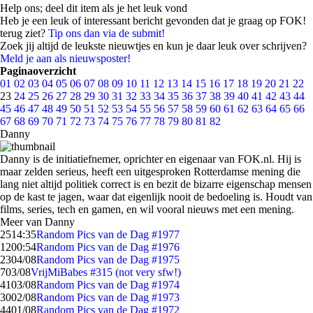
Help ons; deel dit item als je het leuk vond
Heb je een leuk of interessant bericht gevonden dat je graag op FOK!
terug ziet?
Tip ons dan via de submit!
Zoek jij altijd de leukste nieuwtjes en kun je daar leuk over schrijven?
Meld je aan als nieuwsposter!
Paginaoverzicht
01
02
03
04
05
06
07
08
09
10
11
12
13
14
15
16
17
18
19
20
21
22
23
24
25
26
27
28
29
30
31
32
33
34
35
36
37
38
39
40
41
42
43
44
45
46
47
48
49
50
51
52
53
54
55
56
57
58
59
60
61
62
63
64
65
66
67
68
69
70
71
72
73
74
75
76
77
78
79
80
81
82
Danny
Danny is de initiatiefnemer, oprichter en eigenaar van FOK.nl. Hij is
maar zelden serieus, heeft een uitgesproken Rotterdamse mening die
lang niet altijd politiek correct is en bezit de bizarre eigenschap mensen
op de kast te jagen, waar dat eigenlijk nooit de bedoeling is. Houdt van
films, series, tech en gamen, en wil vooral nieuws met een mening.
Meer van Danny
25
14:35
Random Pics van de Dag #1977
12
00:54
Random Pics van de Dag #1976
23
04/08
Random Pics van de Dag #1975
7
03/08
VrijMiBabes #315 (not very sfw!)
41
03/08
Random Pics van de Dag #1974
30
02/08
Random Pics van de Dag #1973
44
01/08
Random Pics van de Dag #1972