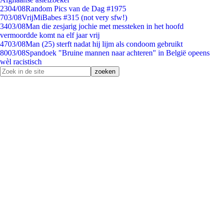
23
04/08
Random Pics van de Dag #1975
7
03/08
VrijMiBabes #315 (not very sfw!)
34
03/08
Man die zesjarig jochie met messteken in het hoofd
vermoordde komt na elf jaar vrij
47
03/08
Man (25) sterft nadat hij lijm als condoom gebruikt
80
03/08
Spandoek "Bruine mannen naar achteren" in België opeens
wèl racistisch