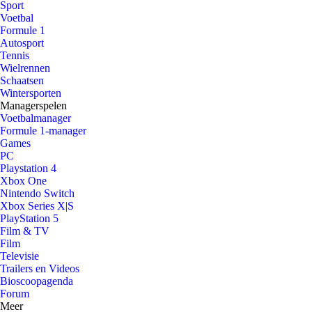
Sport
Voetbal
Formule 1
Autosport
Tennis
Wielrennen
Schaatsen
Wintersporten
Managerspelen
Voetbalmanager
Formule 1-manager
Games
PC
Playstation 4
Xbox One
Nintendo Switch
Xbox Series X|S
PlayStation 5
Film & TV
Film
Televisie
Trailers en Videos
Bioscoopagenda
Forum
Meer