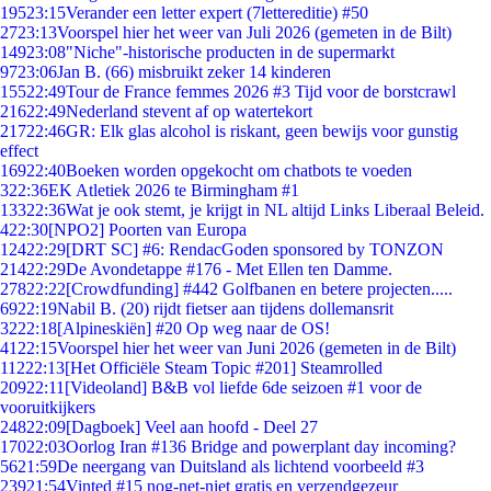
195
23:15
Verander een letter expert (7lettereditie) #50
27
23:13
Voorspel hier het weer van Juli 2026 (gemeten in de Bilt)
149
23:08
"Niche"-historische producten in de supermarkt
97
23:06
Jan B. (66) misbruikt zeker 14 kinderen
155
22:49
Tour de France femmes 2026 #3 Tijd voor de borstcrawl
216
22:49
Nederland stevent af op watertekort
217
22:46
GR: Elk glas alcohol is riskant, geen bewijs voor gunstig
effect
169
22:40
Boeken worden opgekocht om chatbots te voeden
3
22:36
EK Atletiek 2026 te Birmingham #1
133
22:36
Wat je ook stemt, je krijgt in NL altijd Links Liberaal Beleid.
4
22:30
[NPO2] Poorten van Europa
124
22:29
[DRT SC] #6: RendacGoden sponsored by TONZON
214
22:29
De Avondetappe #176 - Met Ellen ten Damme.
278
22:22
[Crowdfunding] #442 Golfbanen en betere projecten.....
69
22:19
Nabil B. (20) rijdt fietser aan tijdens dollemansrit
32
22:18
[Alpineskiën] #20 Op weg naar de OS!
41
22:15
Voorspel hier het weer van Juni 2026 (gemeten in de Bilt)
112
22:13
[Het Officiële Steam Topic #201] Steamrolled
209
22:11
[Videoland] B&B vol liefde 6de seizoen #1 voor de
vooruitkijkers
248
22:09
[Dagboek] Veel aan hoofd - Deel 27
170
22:03
Oorlog Iran #136 Bridge and powerplant day incoming?
56
21:59
De neergang van Duitsland als lichtend voorbeeld #3
239
21:54
Vinted #15 nog-net-niet gratis en verzendgezeur