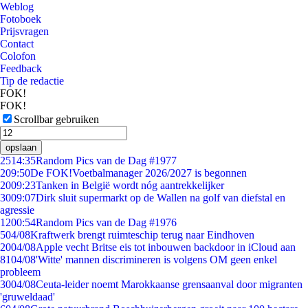
Weblog
Fotoboek
Prijsvragen
Contact
Colofon
Feedback
Tip de redactie
FOK!
FOK!
Scrollbar gebruiken
opslaan
25
14:35
Random Pics van de Dag #1977
2
09:50
De FOK!Voetbalmanager 2026/2027 is begonnen
20
09:23
Tanken in België wordt nóg aantrekkelijker
30
09:07
Dirk sluit supermarkt op de Wallen na golf van diefstal en
agressie
12
00:54
Random Pics van de Dag #1976
5
04/08
Kraftwerk brengt ruimteschip terug naar Eindhoven
20
04/08
Apple vecht Britse eis tot inbouwen backdoor in iCloud aan
81
04/08
'Witte' mannen discrimineren is volgens OM geen enkel
probleem
30
04/08
Ceuta-leider noemt Marokkaanse grensaanval door migranten
'gruweldaad'