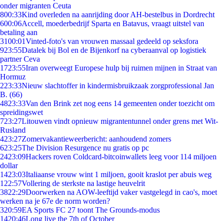
onder migranten Ceuta
8
00:33
Kind overleden na aanrijding door AH-bestelbus in Dordrecht
6
00:06
Accell, moederbedrijf Sparta en Batavus, vraagt uitstel van
betaling aan
31
00:01
Vinted-foto's van vrouwen massaal gedeeld op seksfora
9
23:55
Datalek bij Bol en de Bijenkorf na cyberaanval op logistiek
partner Ceva
17
23:55
Iran overweegt Europese hulp bij ruimen mijnen in Straat van
Hormuz
2
23:33
Nieuw slachtoffer in kindermisbruikzaak zorgprofessional Jan
B. (66)
48
23:33
Van den Brink zet nog eens 14 gemeenten onder toezicht om
spreidingswet
7
23:27
Litouwen vindt opnieuw migrantentunnel onder grens met Wit-
Rusland
4
23:27
Zomervakantieweerbericht: aanhoudend zomers
6
23:25
The Division Resurgence nu gratis op pc
24
23:09
Hackers roven Coldcard-bitcoinwallets leeg voor 114 miljoen
dollar
14
23:03
Italiaanse vrouw wint 1 miljoen, gooit kraslot per abuis weg
1
22:57
Vollering de sterkste na lastige heuvelrit
38
22:29
Doorwerken na AOW-leeftijd vaker vastgelegd in cao's, moet
werken na je 67e de norm worden?
3
20:59
EA Sports FC 27 toont The Grounds-modus
14
20:46
Long live the 7th of October