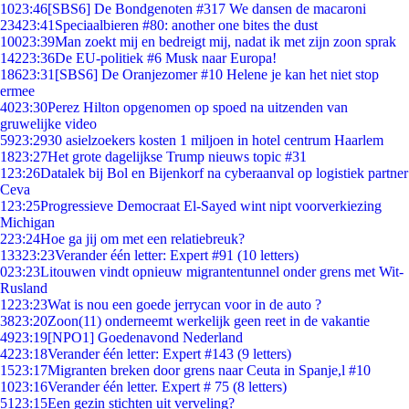
10
23:46
[SBS6] De Bondgenoten #317 We dansen de macaroni
234
23:41
Speciaalbieren #80: another one bites the dust
100
23:39
Man zoekt mij en bedreigt mij, nadat ik met zijn zoon sprak
142
23:36
De EU-politiek #6 Musk naar Europa!
186
23:31
[SBS6] De Oranjezomer #10 Helene je kan het niet stop
ermee
40
23:30
Perez Hilton opgenomen op spoed na uitzenden van
gruwelijke video
59
23:29
30 asielzoekers kosten 1 miljoen in hotel centrum Haarlem
18
23:27
Het grote dagelijkse Trump nieuws topic #31
1
23:26
Datalek bij Bol en Bijenkorf na cyberaanval op logistiek partner
Ceva
1
23:25
Progressieve Democraat El-Sayed wint nipt voorverkiezing
Michigan
2
23:24
Hoe ga jij om met een relatiebreuk?
133
23:23
Verander één letter: Expert #91 (10 letters)
0
23:23
Litouwen vindt opnieuw migrantentunnel onder grens met Wit-
Rusland
12
23:23
Wat is nou een goede jerrycan voor in de auto ?
38
23:20
Zoon(11) onderneemt werkelijk geen reet in de vakantie
49
23:19
[NPO1] Goedenavond Nederland
42
23:18
Verander één letter: Expert #143 (9 letters)
15
23:17
Migranten breken door grens naar Ceuta in Spanje,l #10
10
23:16
Verander één letter. Expert # 75 (8 letters)
51
23:15
Een gezin stichten uit verveling?