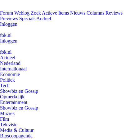
Forum
Weblog
Zoek
Actieve Items
Nieuws
Columns
Reviews
Previews
Specials
Archief
Inloggen
fok.nl
Inloggen
fok.nl
Actueel
Nederland
Internationaal
Economie
Politiek
Tech
Showbiz en Gossip
Opmerkelijk
Entertainment
Showbiz en Gossip
Muziek
Film
Televisie
Media & Cultuur
Bioscoopagenda