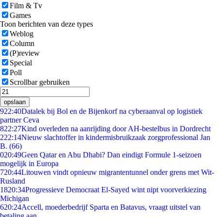
Film & Tv
Games
Toon berichten van deze types
Weblog
Column
(P)review
Special
Poll
Scrollbar gebruiken
opslaan
9
22:40
Datalek bij Bol en de Bijenkorf na cyberaanval op logistiek
partner Ceva
8
22:27
Kind overleden na aanrijding door AH-bestelbus in Dordrecht
2
22:14
Nieuw slachtoffer in kindermisbruikzaak zorgprofessional Jan
B. (66)
0
20:49
Geen Qatar en Abu Dhabi? Dan eindigt Formule 1-seizoen
mogelijk in Europa
7
20:44
Litouwen vindt opnieuw migrantentunnel onder grens met Wit-
Rusland
18
20:34
Progressieve Democraat El-Sayed wint nipt voorverkiezing
Michigan
6
20:24
Accell, moederbedrijf Sparta en Batavus, vraagt uitstel van
betaling aan