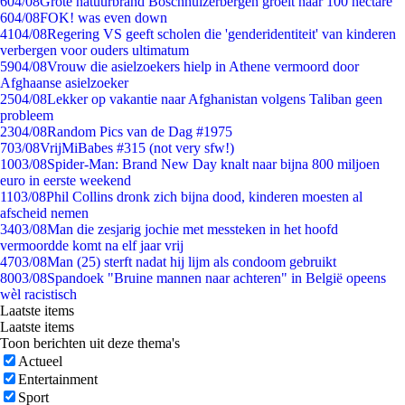
6
04/08
Grote natuurbrand Boschhuizerbergen groeit naar 100 hectare
6
04/08
FOK! was even down
41
04/08
Regering VS geeft scholen die 'genderidentiteit' van kinderen
verbergen voor ouders ultimatum
59
04/08
Vrouw die asielzoekers hielp in Athene vermoord door
Afghaanse asielzoeker
25
04/08
Lekker op vakantie naar Afghanistan volgens Taliban geen
probleem
23
04/08
Random Pics van de Dag #1975
7
03/08
VrijMiBabes #315 (not very sfw!)
10
03/08
Spider-Man: Brand New Day knalt naar bijna 800 miljoen
euro in eerste weekend
11
03/08
Phil Collins dronk zich bijna dood, kinderen moesten al
afscheid nemen
34
03/08
Man die zesjarig jochie met messteken in het hoofd
vermoordde komt na elf jaar vrij
47
03/08
Man (25) sterft nadat hij lijm als condoom gebruikt
80
03/08
Spandoek "Bruine mannen naar achteren" in België opeens
wèl racistisch
Laatste items
Laatste items
Toon berichten uit deze thema's
Actueel
Entertainment
Sport