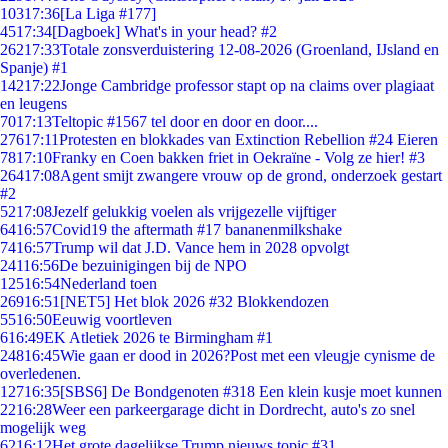
103
17:36
[La Liga #177]
45
17:34
[Dagboek] What's in your head? #2
262
17:33
Totale zonsverduistering 12-08-2026 (Groenland, IJsland en
Spanje) #1
142
17:22
Jonge Cambridge professor stapt op na claims over plagiaat
en leugens
70
17:13
Teltopic #1567 tel door en door en door....
276
17:11
Protesten en blokkades van Extinction Rebellion #24 Eieren
78
17:10
Franky en Coen bakken friet in Oekraïne - Volg ze hier! #3
264
17:08
Agent smijt zwangere vrouw op de grond, onderzoek gestart
#2
52
17:08
Jezelf gelukkig voelen als vrijgezelle vijftiger
64
16:57
Covid19 the aftermath #17 bananenmilkshake
74
16:57
Trump wil dat J.D. Vance hem in 2028 opvolgt
241
16:56
De bezuinigingen bij de NPO
125
16:54
Nederland toen
269
16:51
[NET5] Het blok 2026 #32 Blokkendozen
55
16:50
Eeuwig voortleven
6
16:49
EK Atletiek 2026 te Birmingham #1
248
16:45
Wie gaan er dood in 2026?Post met een vleugje cynisme de
overledenen.
127
16:35
[SBS6] De Bondgenoten #318 Een klein kusje moet kunnen
22
16:28
Weer een parkeergarage dicht in Dordrecht, auto's zo snel
mogelijk weg
62
16:12
Het grote dagelijkse Trump nieuws topic #31