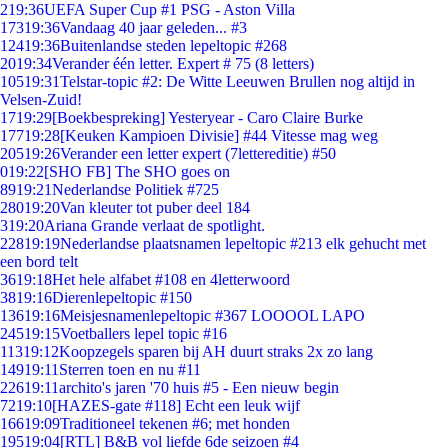
2
19:36
UEFA Super Cup #1 PSG - Aston Villa
173
19:36
Vandaag 40 jaar geleden... #3
124
19:36
Buitenlandse steden lepeltopic #268
20
19:34
Verander één letter. Expert # 75 (8 letters)
105
19:31
Telstar-topic #2: De Witte Leeuwen Brullen nog altijd in
Velsen-Zuid!
17
19:29
[Boekbespreking] Yesteryear - Caro Claire Burke
177
19:28
[Keuken Kampioen Divisie] #44 Vitesse mag weg
205
19:26
Verander een letter expert (7lettereditie) #50
0
19:22
[SHO FB] The SHO goes on
89
19:21
Nederlandse Politiek #725
280
19:20
Van kleuter tot puber deel 184
3
19:20
Ariana Grande verlaat de spotlight.
228
19:19
Nederlandse plaatsnamen lepeltopic #213 elk gehucht met
een bord telt
36
19:18
Het hele alfabet #108 en 4letterwoord
38
19:16
Dierenlepeltopic #150
136
19:16
Meisjesnamenlepeltopic #367 LOOOOL LAPO
245
19:15
Voetballers lepel topic #16
113
19:12
Koopzegels sparen bij AH duurt straks 2x zo lang
149
19:11
Sterren toen en nu #11
226
19:11
archito's jaren '70 huis #5 - Een nieuw begin
72
19:10
[HAZES-gate #118] Echt een leuk wijf
166
19:09
Traditioneel tekenen #6; met honden
195
19:04
[RTL] B&B vol liefde 6de seizoen #4