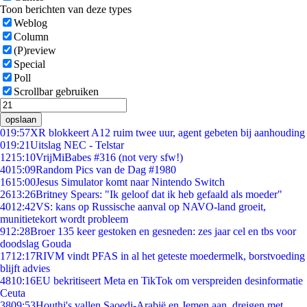
Toon berichten van deze types
Weblog
Column
(P)review
Special
Poll
Scrollbar gebruiken
opslaan
0
19:57
XR blokkeert A12 ruim twee uur, agent gebeten bij aanhouding
0
19:21
Uitslag NEC - Telstar
12
15:10
VrijMiBabes #316 (not very sfw!)
40
15:09
Random Pics van de Dag #1980
16
15:00
Jesus Simulator komt naar Nintendo Switch
26
13:26
Britney Spears: "Ik geloof dat ik heb gefaald als moeder"
40
12:42
VS: kans op Russische aanval op NAVO-land groeit,
munitietekort wordt probleem
9
12:28
Broer 135 keer gestoken en gesneden: zes jaar cel en tbs voor
doodslag Gouda
17
12:17
RIVM vindt PFAS in al het geteste moedermelk, borstvoeding
blijft advies
48
10:16
EU bekritiseert Meta en TikTok om verspreiden desinformatie
Ceuta
38
09:53
Houthi's vallen Saoedi-Arabië en Jemen aan, dreigen met