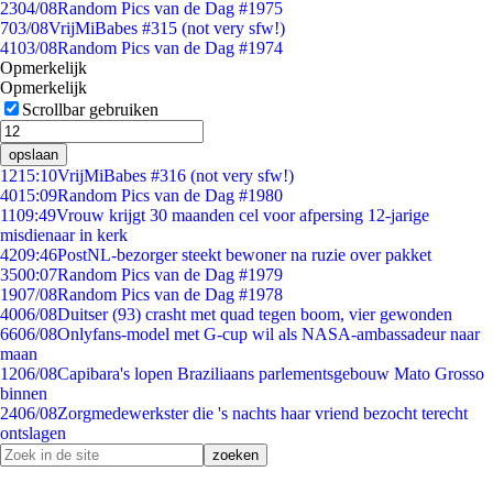
23
04/08
Random Pics van de Dag #1975
7
03/08
VrijMiBabes #315 (not very sfw!)
41
03/08
Random Pics van de Dag #1974
Opmerkelijk
Opmerkelijk
Scrollbar gebruiken
opslaan
12
15:10
VrijMiBabes #316 (not very sfw!)
40
15:09
Random Pics van de Dag #1980
11
09:49
Vrouw krijgt 30 maanden cel voor afpersing 12-jarige
misdienaar in kerk
42
09:46
PostNL-bezorger steekt bewoner na ruzie over pakket
35
00:07
Random Pics van de Dag #1979
19
07/08
Random Pics van de Dag #1978
40
06/08
Duitser (93) crasht met quad tegen boom, vier gewonden
66
06/08
Onlyfans-model met G-cup wil als NASA-ambassadeur naar
maan
12
06/08
Capibara's lopen Braziliaans parlementsgebouw Mato Grosso
binnen
24
06/08
Zorgmedewerkster die 's nachts haar vriend bezocht terecht
ontslagen