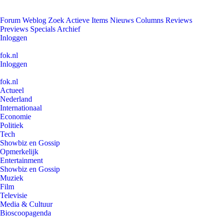
Forum
Weblog
Zoek
Actieve Items
Nieuws
Columns
Reviews
Previews
Specials
Archief
Inloggen
fok.nl
Inloggen
fok.nl
Actueel
Nederland
Internationaal
Economie
Politiek
Tech
Showbiz en Gossip
Opmerkelijk
Entertainment
Showbiz en Gossip
Muziek
Film
Televisie
Media & Cultuur
Bioscoopagenda