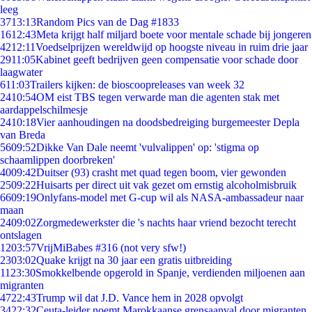
leeg
37
13:13
Random Pics van de Dag #1833
16
12:43
Meta krijgt half miljard boete voor mentale schade bij jongeren
42
12:11
Voedselprijzen wereldwijd op hoogste niveau in ruim drie jaar
29
11:05
Kabinet geeft bedrijven geen compensatie voor schade door
laagwater
6
11:03
Trailers kijken: de bioscoopreleases van week 32
24
10:54
OM eist TBS tegen verwarde man die agenten stak met
aardappelschilmesje
24
10:18
Vier aanhoudingen na doodsbedreiging burgemeester Depla
van Breda
56
09:52
Dikke Van Dale neemt 'vulvalippen' op: 'stigma op
schaamlippen doorbreken'
40
09:42
Duitser (93) crasht met quad tegen boom, vier gewonden
25
09:22
Huisarts per direct uit vak gezet om ernstig alcoholmisbruik
66
09:19
Onlyfans-model met G-cup wil als NASA-ambassadeur naar
maan
24
09:02
Zorgmedewerkster die 's nachts haar vriend bezocht terecht
ontslagen
12
03:57
VrijMiBabes #316 (not very sfw!)
23
03:02
Quake krijgt na 30 jaar een gratis uitbreiding
11
23:30
Smokkelbende opgerold in Spanje, verdienden miljoenen aan
migranten
47
22:43
Trump wil dat J.D. Vance hem in 2028 opvolgt
34
22:32
Ceuta-leider noemt Marokkaanse grensaanval door migranten