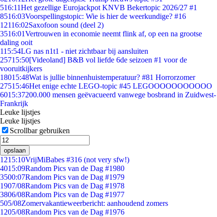
5
16:11
Het gezellige Eurojackpot KNVB Bekertopic 2026/27 #1
85
16:03
Voorspellingstopic: Wie is hier de weerkundige? #16
121
16:02
Saxofoon sound (deel 2)
35
16:01
Vertrouwen in economie neemt flink af, op een na grootse
daling ooit
1
15:54
LG nas n1t1 - niet zichtbaar bij aansluiten
257
15:50
[Videoland] B&B vol liefde 6de seizoen #1 voor de
vooruitkijkers
180
15:48
Wat is jullie binnenhuistemperatuur? #81 Horrorzomer
275
15:46
Het enige echte LEGO-topic #45 LEGOOOOOOOOOOO
60
15:37
200.000 mensen geëvacueerd vanwege bosbrand in Zuidwest-
Frankrijk
Leuke lijstjes
Leuke lijstjes
Scrollbar gebruiken
opslaan
12
15:10
VrijMiBabes #316 (not very sfw!)
40
15:09
Random Pics van de Dag #1980
35
00:07
Random Pics van de Dag #1979
19
07/08
Random Pics van de Dag #1978
38
06/08
Random Pics van de Dag #1977
5
05/08
Zomervakantieweerbericht: aanhoudend zomers
12
05/08
Random Pics van de Dag #1976