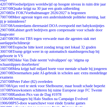
42
07/08
Voedselprijzen wereldwijd op hoogste niveau in ruim drie jaar
23
07/08
Quake krijgt na 30 jaar een gratis uitbreiding
2
07/08
De FOK!Voetbalmanager 2026/2027 is begonnen
70
07/08
Meer agressie tegen een andersluidende politieke mening, laat
jij je intimideren?
31
07/08
Amsterdams dierenasiel DOA overspoeld met babykonijntjes
29
07/08
Kabinet geeft bedrijven geen compensatie voor schade door
laagwater
24
07/08
OM eist TBS tegen verwarde man die agenten stak met
aardappelschilmesje
30
07/08
Tropische hitte keert zondag terug met lokaal 32 graden
30
07/08
Trump grijpt weer in op automatisch staatsburgerschap bij
geboorte in VS
56
07/08
Dikke Van Dale neemt 'vulvalippen' op: 'stigma op
schaamlippen doorbreken'
16
07/08
Meta krijgt half miljard boete voor mentale schade bij jongeren
20
07/08
Denemarken pakt AI-gebruik in scholen aan: extra mondelinge
examens
25
07/08
Peter Faber (82) overleden
0
07/08
Ajax veel te sterk voor Shelbourne, maar houdt schade beperkt
1
07/08
Nieuwkomers schitteren bij ruime Europese zege FC Twente
19
07/08
Random Pics van de Dag #1978
15
06/08
Ontslagen bij Halo Studios na Campaign Evolved
19
06/08
PS5-doos waarschuwt voor einde fysieke games