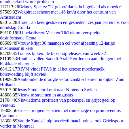
munitietekort wordt probleem
1171
13:26
Britney Spears: "Ik geloof dat ik heb gefaald als moeder"
975
09:32
Wegpiraat scheurt met 146 km/u door het centrum van
Amsterdam
930
12:28
Broer 135 keer gestoken en gesneden: zes jaar cel en tbs voor
doodslag Gouda
891
10:16
EU bekritiseert Meta en TikTok om verspreiden
desinformatie Ceuta
886
09:49
Vrouw krijgt 30 maanden cel voor afpersing 12-jarige
misdienaar in kerk
847
09:45
Trailers kijken: de bioscoopreleases van week 32
811
09:53
Houthi's vallen Saoedi-Arabië en Jemen aan, dreigen met
blokkade olieroute
684
12:17
RIVM vindt PFAS in al het geteste moedermelk,
borstvoeding blijft advies
619
09:28
Aanhoudende droogte veroorzaakt scheuren in dijken Zuid-
Holland
559
15:00
Jesus Simulator komt naar Nintendo Switch
486
08:35
Nieuw te streamen in augustus
317
04:46
Niewiadoma profiteert van pokerspel en grijpt geel op
Ventoux
193
08:56
Excelsior opent seizoen met ruime zege op promovendus
Cambuur
183
08:59
Van de Zandschulp overleeft matchpoints, ook Griekspoor
verder in Montreal