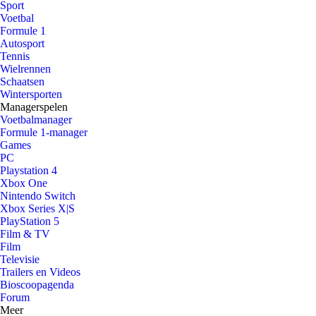
Sport
Voetbal
Formule 1
Autosport
Tennis
Wielrennen
Schaatsen
Wintersporten
Managerspelen
Voetbalmanager
Formule 1-manager
Games
PC
Playstation 4
Xbox One
Nintendo Switch
Xbox Series X|S
PlayStation 5
Film & TV
Film
Televisie
Trailers en Videos
Bioscoopagenda
Forum
Meer