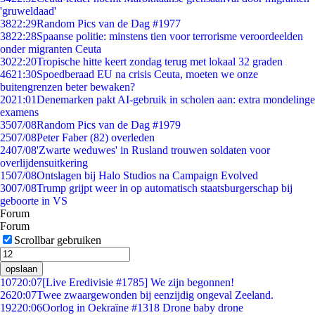
'gruweldaad'
38
22:29
Random Pics van de Dag #1977
38
22:28
Spaanse politie: minstens tien voor terrorisme veroordeelden
onder migranten Ceuta
30
22:20
Tropische hitte keert zondag terug met lokaal 32 graden
46
21:30
Spoedberaad EU na crisis Ceuta, moeten we onze
buitengrenzen beter bewaken?
20
21:01
Denemarken pakt AI-gebruik in scholen aan: extra mondelinge
examens
35
07/08
Random Pics van de Dag #1979
25
07/08
Peter Faber (82) overleden
24
07/08
'Zwarte weduwes' in Rusland trouwen soldaten voor
overlijdensuitkering
15
07/08
Ontslagen bij Halo Studios na Campaign Evolved
30
07/08
Trump grijpt weer in op automatisch staatsburgerschap bij
geboorte in VS
Forum
Forum
Scrollbar gebruiken
opslaan
107
20:07
[Live Eredivisie #1785] We zijn begonnen!
26
20:07
Twee zwaargewonden bij eenzijdig ongeval Zeeland.
192
20:06
Oorlog in Oekraïne #1318 Drone baby drone