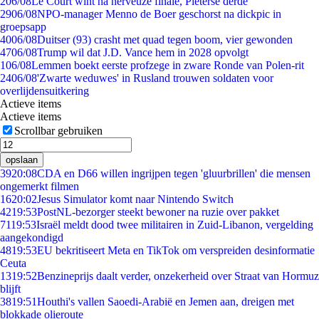
2
06/08
Le Court wint na nerveuze finale, Pieterse derde
29
06/08
NPO-manager Menno de Boer geschorst na dickpic in
groepsapp
40
06/08
Duitser (93) crasht met quad tegen boom, vier gewonden
47
06/08
Trump wil dat J.D. Vance hem in 2028 opvolgt
1
06/08
Lemmen boekt eerste profzege in zware Ronde van Polen-rit
24
06/08
'Zwarte weduwes' in Rusland trouwen soldaten voor
overlijdensuitkering
Actieve items
Actieve items
Scrollbar gebruiken
opslaan
39
20:08
CDA en D66 willen ingrijpen tegen 'gluurbrillen' die mensen
ongemerkt filmen
16
20:02
Jesus Simulator komt naar Nintendo Switch
42
19:53
PostNL-bezorger steekt bewoner na ruzie over pakket
71
19:53
Israël meldt dood twee militairen in Zuid-Libanon, vergelding
aangekondigd
48
19:53
EU bekritiseert Meta en TikTok om verspreiden desinformatie
Ceuta
13
19:52
Benzineprijs daalt verder, onzekerheid over Straat van Hormuz
blijft
38
19:51
Houthi's vallen Saoedi-Arabië en Jemen aan, dreigen met
blokkade olieroute