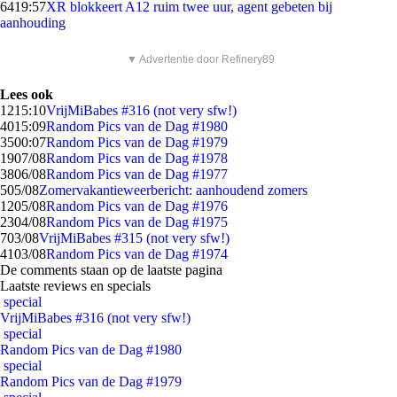
64
19:57
XR blokkeert A12 ruim twee uur, agent gebeten bij
aanhouding
▼ Advertentie door Refinery89
Lees ook
12
15:10
VrijMiBabes #316 (not very sfw!)
40
15:09
Random Pics van de Dag #1980
35
00:07
Random Pics van de Dag #1979
19
07/08
Random Pics van de Dag #1978
38
06/08
Random Pics van de Dag #1977
5
05/08
Zomervakantieweerbericht: aanhoudend zomers
12
05/08
Random Pics van de Dag #1976
23
04/08
Random Pics van de Dag #1975
7
03/08
VrijMiBabes #315 (not very sfw!)
41
03/08
Random Pics van de Dag #1974
De comments staan op de laatste pagina
Laatste reviews en specials
special
VrijMiBabes #316 (not very sfw!)
special
Random Pics van de Dag #1980
special
Random Pics van de Dag #1979