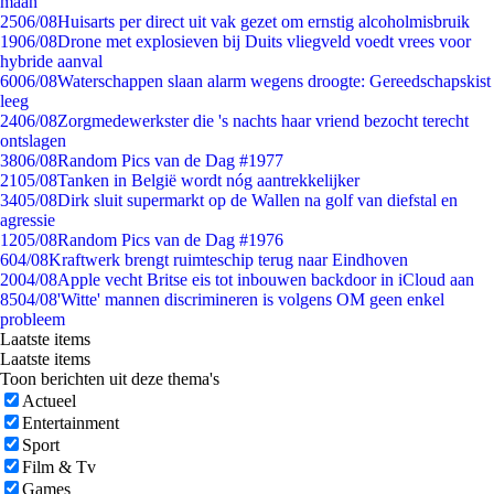
maan
25
06/08
Huisarts per direct uit vak gezet om ernstig alcoholmisbruik
19
06/08
Drone met explosieven bij Duits vliegveld voedt vrees voor
hybride aanval
60
06/08
Waterschappen slaan alarm wegens droogte: Gereedschapskist
leeg
24
06/08
Zorgmedewerkster die 's nachts haar vriend bezocht terecht
ontslagen
38
06/08
Random Pics van de Dag #1977
21
05/08
Tanken in België wordt nóg aantrekkelijker
34
05/08
Dirk sluit supermarkt op de Wallen na golf van diefstal en
agressie
12
05/08
Random Pics van de Dag #1976
6
04/08
Kraftwerk brengt ruimteschip terug naar Eindhoven
20
04/08
Apple vecht Britse eis tot inbouwen backdoor in iCloud aan
85
04/08
'Witte' mannen discrimineren is volgens OM geen enkel
probleem
Laatste items
Laatste items
Toon berichten uit deze thema's
Actueel
Entertainment
Sport
Film & Tv
Games