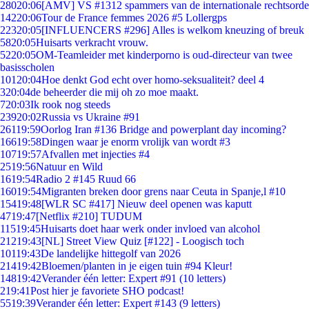
280
20:06
[AMV] VS #1312 spammers van de internationale rechtsorde
142
20:06
Tour de France femmes 2026 #5 Lollergps
223
20:05
[INFLUENCERS #296] Alles is welkom kneuzing of breuk
58
20:05
Huisarts verkracht vrouw.
52
20:05
OM-Teamleider met kinderporno is oud-directeur van twee
basisscholen
101
20:04
Hoe denkt God echt over homo-seksualiteit? deel 4
3
20:04
de beheerder die mij oh zo moe maakt.
7
20:03
Ik rook nog steeds
239
20:02
Russia vs Ukraine #91
261
19:59
Oorlog Iran #136 Bridge and powerplant day incoming?
166
19:58
Dingen waar je enorm vrolijk van wordt #3
107
19:57
Afvallen met injecties #4
25
19:56
Natuur en Wild
16
19:54
Radio 2 #145 Ruud 66
160
19:54
Migranten breken door grens naar Ceuta in Spanje,l #10
154
19:48
[WLR SC #417] Nieuw deel openen was kaputt
47
19:47
[Netflix #210] TUDUM
115
19:45
Huisarts doet haar werk onder invloed van alcohol
212
19:43
[NL] Street View Quiz [#122] - Loogisch toch
101
19:43
De landelijke hittegolf van 2026
214
19:42
Bloemen/planten in je eigen tuin #94 Kleur!
148
19:42
Verander één letter: Expert #91 (10 letters)
2
19:41
Post hier je favoriete SHO podcast!
55
19:39
Verander één letter: Expert #143 (9 letters)