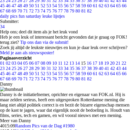
23
24
25
26
27
28
29
30
31
32
33
34
35
36
37
38
39
40
41
42
43
44
45
46
47
48
49
50
51
52
53
54
55
56
57
58
59
60
61
62
63
64
65
66
67
68
69
70
71
72
73
74
75
76
77
78
79
80
81
82
daily pics
fun saturday
leuke lijstjes
Submitter:
34
Help ons; deel dit item als je het leuk vond
Heb je een leuk of interessant bericht gevonden dat je graag op FOK!
terug ziet?
Tip ons dan via de submit!
Zoek jij altijd de leukste nieuwtjes en kun je daar leuk over schrijven?
Meld je aan als nieuwsposter!
Paginaoverzicht
01
02
03
04
05
06
07
08
09
10
11
12
13
14
15
16
17
18
19
20
21
22
23
24
25
26
27
28
29
30
31
32
33
34
35
36
37
38
39
40
41
42
43
44
45
46
47
48
49
50
51
52
53
54
55
56
57
58
59
60
61
62
63
64
65
66
67
68
69
70
71
72
73
74
75
76
77
78
79
80
81
82
Danny
Danny is de initiatiefnemer, oprichter en eigenaar van FOK.nl. Hij is
maar zelden serieus, heeft een uitgesproken Rotterdamse mening die
lang niet altijd politiek correct is en bezit de bizarre eigenschap mensen
op de kast te jagen, waar dat eigenlijk nooit de bedoeling is. Houdt van
films, series, tech en gamen, en wil vooral nieuws met een mening.
Meer van Danny
40
15:09
Random Pics van de Dag #1980