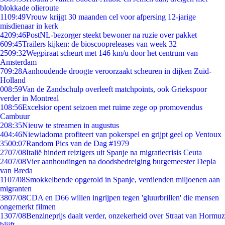
blokkade olieroute
11
09:49
Vrouw krijgt 30 maanden cel voor afpersing 12-jarige
misdienaar in kerk
42
09:46
PostNL-bezorger steekt bewoner na ruzie over pakket
6
09:45
Trailers kijken: de bioscoopreleases van week 32
25
09:32
Wegpiraat scheurt met 146 km/u door het centrum van
Amsterdam
7
09:28
Aanhoudende droogte veroorzaakt scheuren in dijken Zuid-
Holland
0
08:59
Van de Zandschulp overleeft matchpoints, ook Griekspoor
verder in Montreal
1
08:56
Excelsior opent seizoen met ruime zege op promovendus
Cambuur
2
08:35
Nieuw te streamen in augustus
4
04:46
Niewiadoma profiteert van pokerspel en grijpt geel op Ventoux
35
00:07
Random Pics van de Dag #1979
27
07/08
Italië hindert reizigers uit Spanje na migratiecrisis Ceuta
24
07/08
Vier aanhoudingen na doodsbedreiging burgemeester Depla
van Breda
11
07/08
Smokkelbende opgerold in Spanje, verdienden miljoenen aan
migranten
38
07/08
CDA en D66 willen ingrijpen tegen 'gluurbrillen' die mensen
ongemerkt filmen
13
07/08
Benzineprijs daalt verder, onzekerheid over Straat van Hormuz
blijft