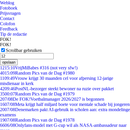
Weblog
Fotoboek
Prijsvragen
Contact
Colofon
Feedback
Tip de redactie
FOK!
FOK!
Scrollbar gebruiken
opslaan
12
15:10
VrijMiBabes #316 (not very sfw!)
40
15:09
Random Pics van de Dag #1980
11
09:49
Vrouw krijgt 30 maanden cel voor afpersing 12-jarige
misdienaar in kerk
42
09:46
PostNL-bezorger steekt bewoner na ruzie over pakket
35
00:07
Random Pics van de Dag #1979
2
07/08
De FOK!Voetbalmanager 2026/2027 is begonnen
16
07/08
Meta krijgt half miljard boete voor mentale schade bij jongeren
20
07/08
Denemarken pakt AI-gebruik in scholen aan: extra mondelinge
examens
19
07/08
Random Pics van de Dag #1978
66
06/08
Onlyfans-model met G-cup wil als NASA-ambassadeur naar