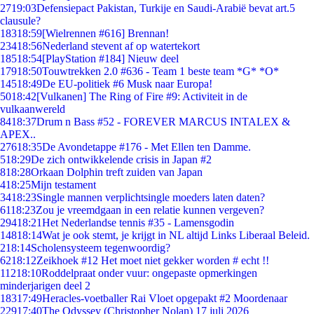
27
19:03
Defensiepact Pakistan, Turkije en Saudi-Arabië bevat art.5
clausule?
183
18:59
[Wielrennen #616] Brennan!
234
18:56
Nederland stevent af op watertekort
185
18:54
[PlayStation #184] Nieuw deel
179
18:50
Touwtrekken 2.0 #636 - Team 1 beste team *G* *O*
145
18:49
De EU-politiek #6 Musk naar Europa!
50
18:42
[Vulkanen] The Ring of Fire #9: Activiteit in de
vulkaanwereld
84
18:37
Drum n Bass #52 - FOREVER MARCUS INTALEX &
APEX..
276
18:35
De Avondetappe #176 - Met Ellen ten Damme.
5
18:29
De zich ontwikkelende crisis in Japan #2
8
18:28
Orkaan Dolphin treft zuiden van Japan
4
18:25
Mijn testament
34
18:23
Single mannen verplichtsingle moeders laten daten?
61
18:23
Zou je vreemdgaan in een relatie kunnen vergeven?
294
18:21
Het Nederlandse tennis #35 - Lamensgodin
148
18:14
Wat je ook stemt, je krijgt in NL altijd Links Liberaal Beleid.
2
18:14
Scholensysteem tegenwoordig?
62
18:12
Zeikhoek #12 Het moet niet gekker worden # echt !!
112
18:10
Roddelpraat onder vuur: ongepaste opmerkingen
minderjarigen deel 2
183
17:49
Heracles-voetballer Rai Vloet opgepakt #2 Moordenaar
229
17:40
The Odyssey (Christopher Nolan) 17 juli 2026