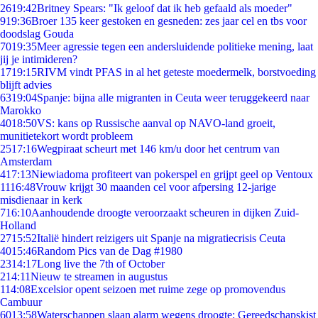
26
19:42
Britney Spears: "Ik geloof dat ik heb gefaald als moeder"
9
19:36
Broer 135 keer gestoken en gesneden: zes jaar cel en tbs voor
doodslag Gouda
70
19:35
Meer agressie tegen een andersluidende politieke mening, laat
jij je intimideren?
17
19:15
RIVM vindt PFAS in al het geteste moedermelk, borstvoeding
blijft advies
63
19:04
Spanje: bijna alle migranten in Ceuta weer teruggekeerd naar
Marokko
40
18:50
VS: kans op Russische aanval op NAVO-land groeit,
munitietekort wordt probleem
25
17:16
Wegpiraat scheurt met 146 km/u door het centrum van
Amsterdam
4
17:13
Niewiadoma profiteert van pokerspel en grijpt geel op Ventoux
11
16:48
Vrouw krijgt 30 maanden cel voor afpersing 12-jarige
misdienaar in kerk
7
16:10
Aanhoudende droogte veroorzaakt scheuren in dijken Zuid-
Holland
27
15:52
Italië hindert reizigers uit Spanje na migratiecrisis Ceuta
40
15:46
Random Pics van de Dag #1980
23
14:17
Long live the 7th of October
2
14:11
Nieuw te streamen in augustus
1
14:08
Excelsior opent seizoen met ruime zege op promovendus
Cambuur
60
13:58
Waterschappen slaan alarm wegens droogte: Gereedschapskist