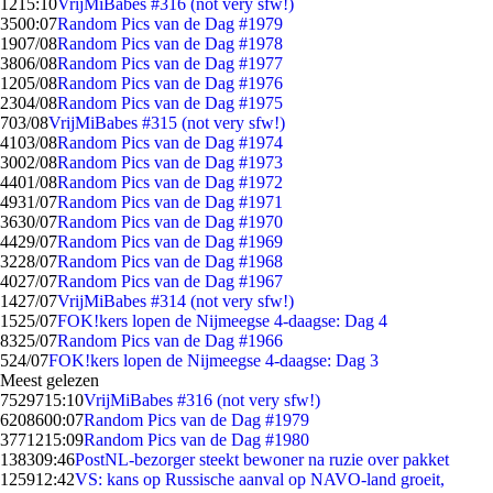
12
15:10
VrijMiBabes #316 (not very sfw!)
35
00:07
Random Pics van de Dag #1979
19
07/08
Random Pics van de Dag #1978
38
06/08
Random Pics van de Dag #1977
12
05/08
Random Pics van de Dag #1976
23
04/08
Random Pics van de Dag #1975
7
03/08
VrijMiBabes #315 (not very sfw!)
41
03/08
Random Pics van de Dag #1974
30
02/08
Random Pics van de Dag #1973
44
01/08
Random Pics van de Dag #1972
49
31/07
Random Pics van de Dag #1971
36
30/07
Random Pics van de Dag #1970
44
29/07
Random Pics van de Dag #1969
32
28/07
Random Pics van de Dag #1968
40
27/07
Random Pics van de Dag #1967
14
27/07
VrijMiBabes #314 (not very sfw!)
15
25/07
FOK!kers lopen de Nijmeegse 4-daagse: Dag 4
83
25/07
Random Pics van de Dag #1966
5
24/07
FOK!kers lopen de Nijmeegse 4-daagse: Dag 3
Meest gelezen
75297
15:10
VrijMiBabes #316 (not very sfw!)
62086
00:07
Random Pics van de Dag #1979
37712
15:09
Random Pics van de Dag #1980
1383
09:46
PostNL-bezorger steekt bewoner na ruzie over pakket
1259
12:42
VS: kans op Russische aanval op NAVO-land groeit,