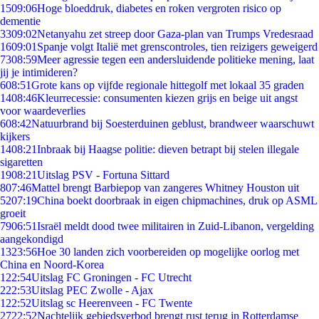
15
09:06
Hoge bloeddruk, diabetes en roken vergroten risico op
dementie
33
09:02
Netanyahu zet streep door Gaza-plan van Trumps Vredesraad
16
09:01
Spanje volgt Italië met grenscontroles, tien reizigers geweigerd
73
08:59
Meer agressie tegen een andersluidende politieke mening, laat
jij je intimideren?
6
08:51
Grote kans op vijfde regionale hittegolf met lokaal 35 graden
14
08:46
Kleurrecessie: consumenten kiezen grijs en beige uit angst
voor waardeverlies
6
08:42
Natuurbrand bij Soesterduinen geblust, brandweer waarschuwt
kijkers
14
08:21
Inbraak bij Haagse politie: dieven betrapt bij stelen illegale
sigaretten
19
08:21
Uitslag PSV - Fortuna Sittard
8
07:46
Mattel brengt Barbiepop van zangeres Whitney Houston uit
52
07:19
China boekt doorbraak in eigen chipmachines, druk op ASML
groeit
79
06:51
Israël meldt dood twee militairen in Zuid-Libanon, vergelding
aangekondigd
13
23:56
Hoe 30 landen zich voorbereiden op mogelijke oorlog met
China en Noord-Korea
1
22:54
Uitslag FC Groningen - FC Utrecht
2
22:53
Uitslag PEC Zwolle - Ajax
1
22:52
Uitslag sc Heerenveen - FC Twente
27
22:52
Nachtelijk gebiedsverbod brengt rust terug in Rotterdamse