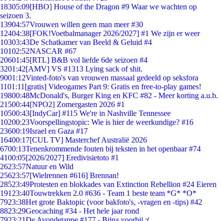
183
05:09
[HBO] House of the Dragon #9 Waar we wachten op
seizoen 3.
139
04:57
Vrouwen willen geen man meer #30
124
04:38
[FOK!Voetbalmanager 2026/2027] #1 We zijn er weer
103
03:43
De Schatkamer van Beeld & Geluid #4
101
02:52
NASCAR #67
206
01:45
[RTL] B&B vol liefde 6de seizoen #4
32
01:42
[AMV] VS #1313 Lying sack of shit.
90
01:12
Vinted-foto's van vrouwen massaal gedeeld op seksfora
11
01:11
[gratis] Videogames Part 9: Gratis en free-to-play games!
198
00:48
McDonald's, Burger King en KFC #82 - Meer korting a.u.b.
215
00:44
[NPO2] Zomergasten 2026 #1
105
00:43
[IndyCar] #115 We're in Nashville Tennessee
102
00:23
Voorspellingstopic: Wie is hier de weerkundige? #16
236
00:19
Israel en Gaza #17
164
00:17
[CUL TV] Masterchef Australië 2026
67
00:13
Tenenkrommende fouten bij teksten in het openbaar #74
41
00:05
[2026/2027] Eredivisietoto #1
26
23:57
Natuur en Wild
256
23:57
[Wielrennen #616] Brennan!
285
23:49
Protesten en blokkades van Extinction Rebellion #24 Eieren
191
23:40
Touwtrekken 2.0 #636 - Team 1 beste team *G* *O*
79
23:38
Het grote Baktopic (voor bakfoto's, -vragen en -tips) #42
88
23:29
Geocaching #34 - Het hele jaar rond
79
23:21
De Avondetappe #177 - Bijna voorbij :(