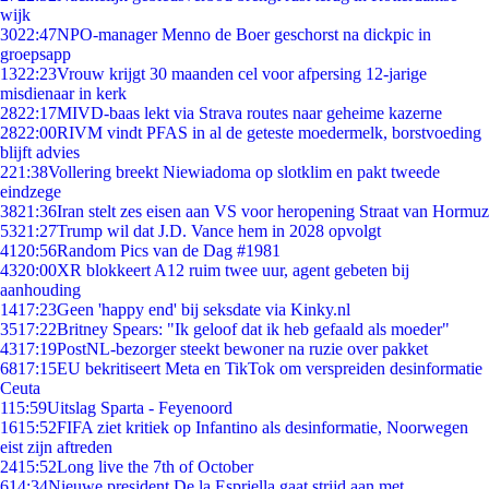
wijk
30
22:47
NPO-manager Menno de Boer geschorst na dickpic in
groepsapp
13
22:23
Vrouw krijgt 30 maanden cel voor afpersing 12-jarige
misdienaar in kerk
28
22:17
MIVD-baas lekt via Strava routes naar geheime kazerne
28
22:00
RIVM vindt PFAS in al de geteste moedermelk, borstvoeding
blijft advies
2
21:38
Vollering breekt Niewiadoma op slotklim en pakt tweede
eindzege
38
21:36
Iran stelt zes eisen aan VS voor heropening Straat van Hormuz
53
21:27
Trump wil dat J.D. Vance hem in 2028 opvolgt
41
20:56
Random Pics van de Dag #1981
43
20:00
XR blokkeert A12 ruim twee uur, agent gebeten bij
aanhouding
14
17:23
Geen 'happy end' bij seksdate via Kinky.nl
35
17:22
Britney Spears: "Ik geloof dat ik heb gefaald als moeder"
43
17:19
PostNL-bezorger steekt bewoner na ruzie over pakket
68
17:15
EU bekritiseert Meta en TikTok om verspreiden desinformatie
Ceuta
1
15:59
Uitslag Sparta - Feyenoord
16
15:52
FIFA ziet kritiek op Infantino als desinformatie, Noorwegen
eist zijn aftreden
24
15:52
Long live the 7th of October
6
14:34
Nieuwe president De la Espriella gaat strijd aan met