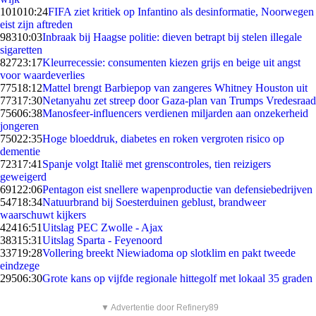
1010
10:24
FIFA ziet kritiek op Infantino als desinformatie, Noorwegen
eist zijn aftreden
983
10:03
Inbraak bij Haagse politie: dieven betrapt bij stelen illegale
sigaretten
827
23:17
Kleurrecessie: consumenten kiezen grijs en beige uit angst
voor waardeverlies
775
18:12
Mattel brengt Barbiepop van zangeres Whitney Houston uit
773
17:30
Netanyahu zet streep door Gaza-plan van Trumps Vredesraad
756
06:38
Manosfeer-influencers verdienen miljarden aan onzekerheid
jongeren
750
22:35
Hoge bloeddruk, diabetes en roken vergroten risico op
dementie
723
17:41
Spanje volgt Italië met grenscontroles, tien reizigers
geweigerd
691
22:06
Pentagon eist snellere wapenproductie van defensiebedrijven
547
18:34
Natuurbrand bij Soesterduinen geblust, brandweer
waarschuwt kijkers
424
16:51
Uitslag PEC Zwolle - Ajax
383
15:31
Uitslag Sparta - Feyenoord
337
19:28
Vollering breekt Niewiadoma op slotklim en pakt tweede
eindzege
295
06:30
Grote kans op vijfde regionale hittegolf met lokaal 35 graden
▼ Advertentie door Refinery89