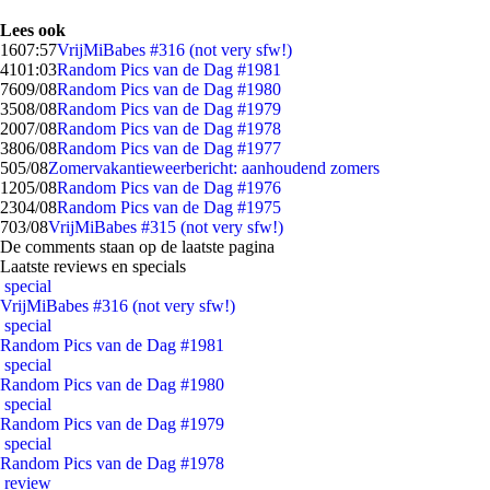
Lees ook
16
07:57
VrijMiBabes #316 (not very sfw!)
41
01:03
Random Pics van de Dag #1981
76
09/08
Random Pics van de Dag #1980
35
08/08
Random Pics van de Dag #1979
20
07/08
Random Pics van de Dag #1978
38
06/08
Random Pics van de Dag #1977
5
05/08
Zomervakantieweerbericht: aanhoudend zomers
12
05/08
Random Pics van de Dag #1976
23
04/08
Random Pics van de Dag #1975
7
03/08
VrijMiBabes #315 (not very sfw!)
De comments staan op de laatste pagina
Laatste reviews en specials
special
VrijMiBabes #316 (not very sfw!)
special
Random Pics van de Dag #1981
special
Random Pics van de Dag #1980
special
Random Pics van de Dag #1979
special
Random Pics van de Dag #1978
review