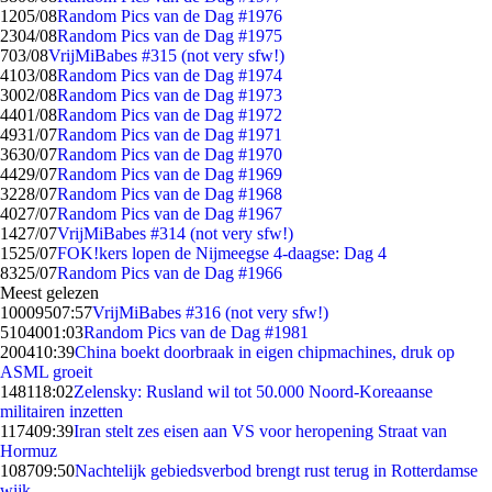
12
05/08
Random Pics van de Dag #1976
23
04/08
Random Pics van de Dag #1975
7
03/08
VrijMiBabes #315 (not very sfw!)
41
03/08
Random Pics van de Dag #1974
30
02/08
Random Pics van de Dag #1973
44
01/08
Random Pics van de Dag #1972
49
31/07
Random Pics van de Dag #1971
36
30/07
Random Pics van de Dag #1970
44
29/07
Random Pics van de Dag #1969
32
28/07
Random Pics van de Dag #1968
40
27/07
Random Pics van de Dag #1967
14
27/07
VrijMiBabes #314 (not very sfw!)
15
25/07
FOK!kers lopen de Nijmeegse 4-daagse: Dag 4
83
25/07
Random Pics van de Dag #1966
Meest gelezen
100095
07:57
VrijMiBabes #316 (not very sfw!)
51040
01:03
Random Pics van de Dag #1981
2004
10:39
China boekt doorbraak in eigen chipmachines, druk op
ASML groeit
1481
18:02
Zelensky: Rusland wil tot 50.000 Noord-Koreaanse
militairen inzetten
1174
09:39
Iran stelt zes eisen aan VS voor heropening Straat van
Hormuz
1087
09:50
Nachtelijk gebiedsverbod brengt rust terug in Rotterdamse
wijk