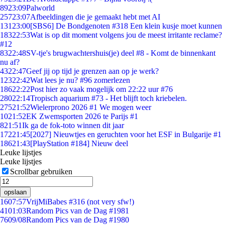
89
23:09
Palworld
257
23:07
Afbeeldingen die je gemaakt hebt met AI
131
23:00
[SBS6] De Bondgenoten #318 Een klein kusje moet kunnen
183
22:53
Wat is op dit moment volgens jou de meest irritante reclame?
#12
83
22:48
SV-tje's brugwachtershuis(je) deel #8 - Komt de binnenkant
nu af?
43
22:47
Geef jij op tijd je grenzen aan op je werk?
123
22:42
Wat lees je nu? #96 zomerlezen
186
22:22
Post hier zo vaak mogelijk om 22:22 uur #76
280
22:14
Tropisch aquarium #73 - Het blijft toch kriebelen.
275
21:52
Wielerprono 2026 #1 We mogen weer
10
21:52
EK Zwemsporten 2026 te Parijs #1
8
21:51
Ik ga de fok-toto winnen dit jaar
172
21:45
[2027] Nieuwtjes en geruchten voor het ESF in Bulgarije #1
186
21:43
[PlayStation #184] Nieuw deel
Leuke lijstjes
Leuke lijstjes
Scrollbar gebruiken
opslaan
16
07:57
VrijMiBabes #316 (not very sfw!)
41
01:03
Random Pics van de Dag #1981
76
09/08
Random Pics van de Dag #1980