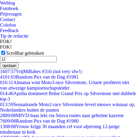
Weblog
Fotoboek
Prijsvragen
Contact
Colofon
Feedback
Tip de redactie
FOK!
FOK!
Scrollbar gebruiken
opslaan
16
07:57
VrijMiBabes #316 (not very sfw!)
41
01:03
Random Pics van de Dag #1981
0
16:11
Almansa wint Moto3-race Silverstone, Uriarte profiteert niet
van afwezige kampioenschapsleider
0
14:46
Aprilia domineert Britse Grand Prix op Silverstone met dubbele
top-3
0
13:59
Sensationele Moto2-race Silverstone levert nieuwe winnaar op,
Nederlanders buiten de punten
28
09/08
MIVD-baas lekt via Strava routes naar geheime kazerne
76
09/08
Random Pics van de Dag #1980
13
08/08
Vrouw krijgt 30 maanden cel voor afpersing 12-jarige
misdienaar in kerk