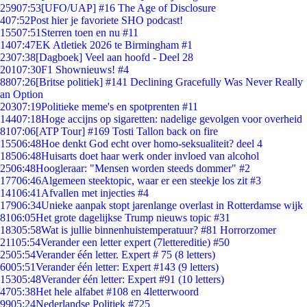
259
07:53
[UFO/UAP] #16 The Age of Disclosure
4
07:52
Post hier je favoriete SHO podcast!
155
07:51
Sterren toen en nu #11
14
07:47
EK Atletiek 2026 te Birmingham #1
23
07:38
[Dagboek] Veel aan hoofd - Deel 28
201
07:30
F1 Shownieuws! #4
88
07:26
[Britse politiek] #141 Declining Gracefully Was Never Really
an Option
203
07:19
Politieke meme's en spotprenten #11
144
07:18
Hoge accijns op sigaretten: nadelige gevolgen voor overheid
81
07:06
[ATP Tour] #169 Tosti Tallon back on fire
155
06:48
Hoe denkt God echt over homo-seksualiteit? deel 4
185
06:48
Huisarts doet haar werk onder invloed van alcohol
25
06:48
Hoogleraar: "Mensen worden steeds dommer" #2
177
06:46
Algemeen steektopic, waar er een steekje los zit #3
141
06:41
Afvallen met injecties #4
179
06:34
Unieke aanpak stopt jarenlange overlast in Rotterdamse wijk
81
06:05
Het grote dagelijkse Trump nieuws topic #31
183
05:58
Wat is jullie binnenhuistemperatuur? #81 Horrorzomer
211
05:54
Verander een letter expert (7lettereditie) #50
25
05:54
Verander één letter. Expert # 75 (8 letters)
60
05:51
Verander één letter: Expert #143 (9 letters)
153
05:48
Verander één letter: Expert #91 (10 letters)
47
05:38
Het hele alfabet #108 en 4letterwoord
99
05:24
Nederlandse Politiek #725