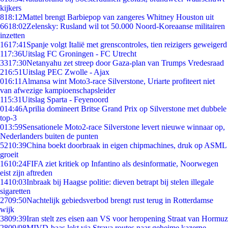
kijkers
8
18:12
Mattel brengt Barbiepop van zangeres Whitney Houston uit
66
18:02
Zelensky: Rusland wil tot 50.000 Noord-Koreaanse militairen
inzetten
16
17:41
Spanje volgt Italië met grenscontroles, tien reizigers geweigerd
1
17:36
Uitslag FC Groningen - FC Utrecht
33
17:30
Netanyahu zet streep door Gaza-plan van Trumps Vredesraad
2
16:51
Uitslag PEC Zwolle - Ajax
0
16:11
Almansa wint Moto3-race Silverstone, Uriarte profiteert niet
van afwezige kampioenschapsleider
1
15:31
Uitslag Sparta - Feyenoord
0
14:46
Aprilia domineert Britse Grand Prix op Silverstone met dubbele
top-3
0
13:59
Sensationele Moto2-race Silverstone levert nieuwe winnaar op,
Nederlanders buiten de punten
52
10:39
China boekt doorbraak in eigen chipmachines, druk op ASML
groeit
16
10:24
FIFA ziet kritiek op Infantino als desinformatie, Noorwegen
eist zijn aftreden
14
10:03
Inbraak bij Haagse politie: dieven betrapt bij stelen illegale
sigaretten
27
09:50
Nachtelijk gebiedsverbod brengt rust terug in Rotterdamse
wijk
38
09:39
Iran stelt zes eisen aan VS voor heropening Straat van Hormuz
28
09/08
MIVD-baas lekt via Strava routes naar geheime kazerne