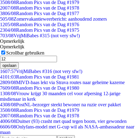
35
08/08
Random Pics van de Dag #1979
20
07/08
Random Pics van de Dag #1978
38
06/08
Random Pics van de Dag #1977
5
05/08
Zomervakantieweerbericht: aanhoudend zomers
12
05/08
Random Pics van de Dag #1976
23
04/08
Random Pics van de Dag #1975
7
03/08
VrijMiBabes #315 (not very sfw!)
Opmerkelijk
Opmerkelijk
Scrollbar gebruiken
opslaan
16
07:57
VrijMiBabes #316 (not very sfw!)
41
01:03
Random Pics van de Dag #1981
28
09/08
MIVD-baas lekt via Strava routes naar geheime kazerne
76
09/08
Random Pics van de Dag #1980
13
08/08
Vrouw krijgt 30 maanden cel voor afpersing 12-jarige
misdienaar in kerk
43
08/08
PostNL-bezorger steekt bewoner na ruzie over pakket
35
08/08
Random Pics van de Dag #1979
20
07/08
Random Pics van de Dag #1978
40
06/08
Duitser (93) crasht met quad tegen boom, vier gewonden
66
06/08
Onlyfans-model met G-cup wil als NASA-ambassadeur naar
maan