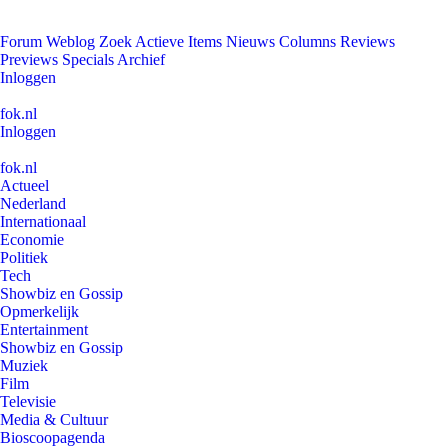
Forum
Weblog
Zoek
Actieve Items
Nieuws
Columns
Reviews
Previews
Specials
Archief
Inloggen
fok.nl
Inloggen
fok.nl
Actueel
Nederland
Internationaal
Economie
Politiek
Tech
Showbiz en Gossip
Opmerkelijk
Entertainment
Showbiz en Gossip
Muziek
Film
Televisie
Media & Cultuur
Bioscoopagenda