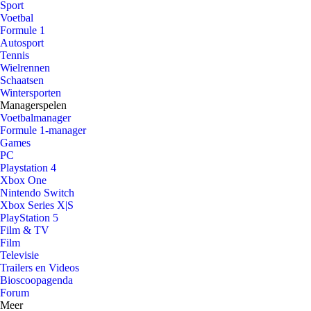
Sport
Voetbal
Formule 1
Autosport
Tennis
Wielrennen
Schaatsen
Wintersporten
Managerspelen
Voetbalmanager
Formule 1-manager
Games
PC
Playstation 4
Xbox One
Nintendo Switch
Xbox Series X|S
PlayStation 5
Film & TV
Film
Televisie
Trailers en Videos
Bioscoopagenda
Forum
Meer