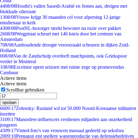
Ceuta
44
08/08
Houthi's vallen Saoedi-Arabië en Jemen aan, dreigen met
blokkade olieroute
13
08/08
Vrouw krijgt 30 maanden cel voor afpersing 12-jarige
misdienaar in kerk
43
08/08
PostNL-bezorger steekt bewoner na ruzie over pakket
26
08/08
Wegpiraat scheurt met 146 km/u door het centrum van
Amsterdam
7
08/08
Aanhoudende droogte veroorzaakt scheuren in dijken Zuid-
Holland
0
08/08
Van de Zandschulp overleeft matchpoints, ook Griekspoor
verder in Montreal
1
08/08
Excelsior opent seizoen met ruime zege op promovendus
Cambuur
Actieve items
Actieve items
Scrollbar gebruiken
opslaan
66
09:17
Zelensky: Rusland wil tot 50.000 Noord-Koreaanse militairen
inzetten
31
09:17
Manosfeer-influencers verdienen miljarden aan onzekerheid
jongeren
43
09:17
Vinted-foto's van vrouwen massaal gedeeld op seksfora
20
09:10
Pentagon eist snellere wapenproductie van defensiebedrijven