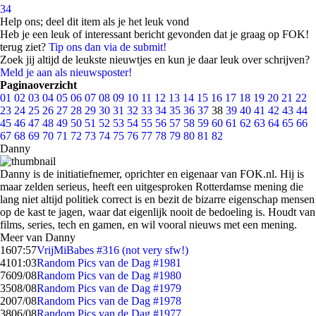
34
Help ons; deel dit item als je het leuk vond
Heb je een leuk of interessant bericht gevonden dat je graag op FOK!
terug ziet?
Tip ons dan via de submit!
Zoek jij altijd de leukste nieuwtjes en kun je daar leuk over schrijven?
Meld je aan als nieuwsposter!
Paginaoverzicht
01
02
03
04
05
06
07
08
09
10
11
12
13
14
15
16
17
18
19
20
21
22
23
24
25
26
27
28
29
30
31
32
33
34
35
36
37
38
39
40
41
42
43
44
45
46
47
48
49
50
51
52
53
54
55
56
57
58
59
60
61
62
63
64
65
66
67
68
69
70
71
72
73
74
75
76
77
78
79
80
81
82
Danny
Danny is de initiatiefnemer, oprichter en eigenaar van FOK.nl. Hij is
maar zelden serieus, heeft een uitgesproken Rotterdamse mening die
lang niet altijd politiek correct is en bezit de bizarre eigenschap mensen
op de kast te jagen, waar dat eigenlijk nooit de bedoeling is. Houdt van
films, series, tech en gamen, en wil vooral nieuws met een mening.
Meer van Danny
16
07:57
VrijMiBabes #316 (not very sfw!)
41
01:03
Random Pics van de Dag #1981
76
09/08
Random Pics van de Dag #1980
35
08/08
Random Pics van de Dag #1979
20
07/08
Random Pics van de Dag #1978
38
06/08
Random Pics van de Dag #1977