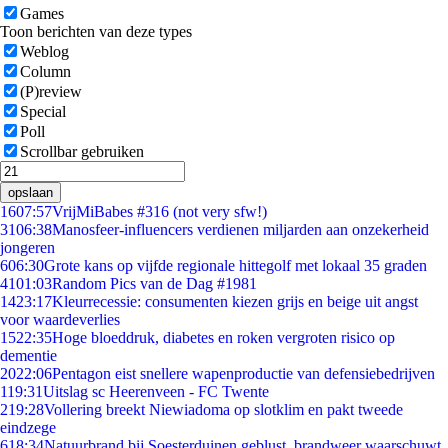
Games
Toon berichten van deze types
Weblog
Column
(P)review
Special
Poll
Scrollbar gebruiken
opslaan
16
07:57
VrijMiBabes #316 (not very sfw!)
31
06:38
Manosfeer-influencers verdienen miljarden aan onzekerheid
jongeren
6
06:30
Grote kans op vijfde regionale hittegolf met lokaal 35 graden
41
01:03
Random Pics van de Dag #1981
14
23:17
Kleurrecessie: consumenten kiezen grijs en beige uit angst
voor waardeverlies
15
22:35
Hoge bloeddruk, diabetes en roken vergroten risico op
dementie
20
22:06
Pentagon eist snellere wapenproductie van defensiebedrijven
1
19:31
Uitslag sc Heerenveen - FC Twente
2
19:28
Vollering breekt Niewiadoma op slotklim en pakt tweede
eindzege
6
18:34
Natuurbrand bij Soesterduinen geblust, brandweer waarschuwt