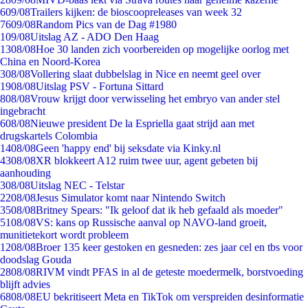
6
09/08
Trailers kijken: de bioscoopreleases van week 32
76
09/08
Random Pics van de Dag #1980
1
09/08
Uitslag AZ - ADO Den Haag
13
08/08
Hoe 30 landen zich voorbereiden op mogelijke oorlog met
China en Noord-Korea
3
08/08
Vollering slaat dubbelslag in Nice en neemt geel over
19
08/08
Uitslag PSV - Fortuna Sittard
8
08/08
Vrouw krijgt door verwisseling het embryo van ander stel
ingebracht
6
08/08
Nieuwe president De la Espriella gaat strijd aan met
drugskartels Colombia
14
08/08
Geen 'happy end' bij seksdate via Kinky.nl
43
08/08
XR blokkeert A12 ruim twee uur, agent gebeten bij
aanhouding
3
08/08
Uitslag NEC - Telstar
22
08/08
Jesus Simulator komt naar Nintendo Switch
35
08/08
Britney Spears: "Ik geloof dat ik heb gefaald als moeder"
51
08/08
VS: kans op Russische aanval op NAVO-land groeit,
munitietekort wordt probleem
12
08/08
Broer 135 keer gestoken en gesneden: zes jaar cel en tbs voor
doodslag Gouda
28
08/08
RIVM vindt PFAS in al de geteste moedermelk, borstvoeding
blijft advies
68
08/08
EU bekritiseert Meta en TikTok om verspreiden desinformatie