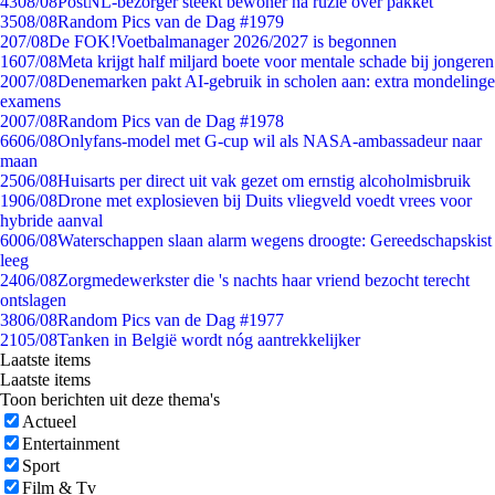
43
08/08
PostNL-bezorger steekt bewoner na ruzie over pakket
35
08/08
Random Pics van de Dag #1979
2
07/08
De FOK!Voetbalmanager 2026/2027 is begonnen
16
07/08
Meta krijgt half miljard boete voor mentale schade bij jongeren
20
07/08
Denemarken pakt AI-gebruik in scholen aan: extra mondelinge
examens
20
07/08
Random Pics van de Dag #1978
66
06/08
Onlyfans-model met G-cup wil als NASA-ambassadeur naar
maan
25
06/08
Huisarts per direct uit vak gezet om ernstig alcoholmisbruik
19
06/08
Drone met explosieven bij Duits vliegveld voedt vrees voor
hybride aanval
60
06/08
Waterschappen slaan alarm wegens droogte: Gereedschapskist
leeg
24
06/08
Zorgmedewerkster die 's nachts haar vriend bezocht terecht
ontslagen
38
06/08
Random Pics van de Dag #1977
21
05/08
Tanken in België wordt nóg aantrekkelijker
Laatste items
Laatste items
Toon berichten uit deze thema's
Actueel
Entertainment
Sport
Film & Tv