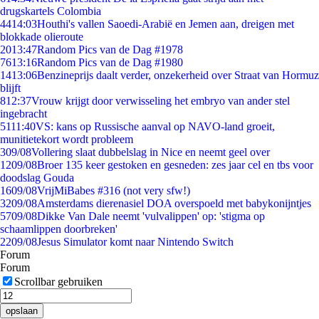
drugskartels Colombia
44
14:03
Houthi's vallen Saoedi-Arabië en Jemen aan, dreigen met
blokkade olieroute
20
13:47
Random Pics van de Dag #1978
76
13:16
Random Pics van de Dag #1980
14
13:06
Benzineprijs daalt verder, onzekerheid over Straat van Hormuz
blijft
8
12:37
Vrouw krijgt door verwisseling het embryo van ander stel
ingebracht
51
11:40
VS: kans op Russische aanval op NAVO-land groeit,
munitietekort wordt probleem
3
09/08
Vollering slaat dubbelslag in Nice en neemt geel over
12
09/08
Broer 135 keer gestoken en gesneden: zes jaar cel en tbs voor
doodslag Gouda
16
09/08
VrijMiBabes #316 (not very sfw!)
32
09/08
Amsterdams dierenasiel DOA overspoeld met babykonijntjes
57
09/08
Dikke Van Dale neemt 'vulvalippen' op: 'stigma op
schaamlippen doorbreken'
22
09/08
Jesus Simulator komt naar Nintendo Switch
Forum
Forum
Scrollbar gebruiken
opslaan