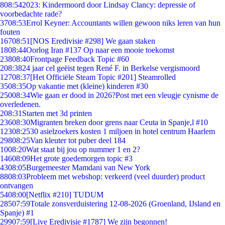
8
08:54
2023: Kindermoord door Lindsay Clancy: depressie of
voorbedachte rade?
37
08:53
Errol Keyner: Accountants willen gewoon niks leren van hun
fouten
167
08:51
[NOS Eredivisie #298] We gaan staken
18
08:44
Oorlog Iran #137 Op naar een mooie toekomst
238
08:40
Frontpage Feedback Topic #60
2
08:38
24 jaar cel geëist tegen René F. in Berkelse vergismoord
127
08:37
[Het Officiële Steam Topic #201] Steamrolled
35
08:35
Op vakantie met (kleine) kinderen #30
250
08:34
Wie gaan er dood in 2026?Post met een vleugje cynisme de
overledenen.
2
08:31
Starten met 3d printen
236
08:30
Migranten breken door grens naar Ceuta in Spanje,l #10
123
08:25
30 asielzoekers kosten 1 miljoen in hotel centrum Haarlem
298
08:25
Van kleuter tot puber deel 184
10
08:20
Wat staat bij jou op nummer 1 en 2?
146
08:09
Het grote goedemorgen topic #3
43
08:05
Burgemeester Mamdani van New York
88
08:03
Probleem met webshop: verkeerd (veel duurder) product
ontvangen
54
08:00
[Netflix #210] TUDUM
285
07:59
Totale zonsverduistering 12-08-2026 (Groenland, IJsland en
Spanje) #1
299
07:59
[Live Eredivisie #1787] We zijn begonnen!