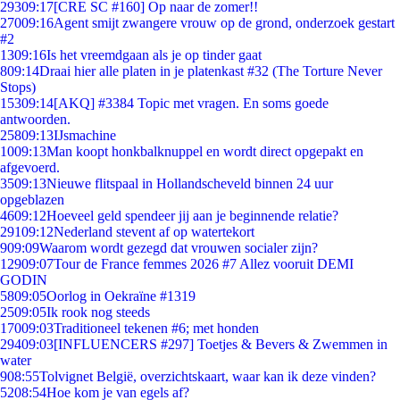
293
09:17
[CRE SC #160] Op naar de zomer!!
270
09:16
Agent smijt zwangere vrouw op de grond, onderzoek gestart
#2
13
09:16
Is het vreemdgaan als je op tinder gaat
8
09:14
Draai hier alle platen in je platenkast #32 (The Torture Never
Stops)
153
09:14
[AKQ] #3384 Topic met vragen. En soms goede
antwoorden.
258
09:13
IJsmachine
10
09:13
Man koopt honkbalknuppel en wordt direct opgepakt en
afgevoerd.
35
09:13
Nieuwe flitspaal in Hollandscheveld binnen 24 uur
opgeblazen
46
09:12
Hoeveel geld spendeer jij aan je beginnende relatie?
291
09:12
Nederland stevent af op watertekort
9
09:09
Waarom wordt gezegd dat vrouwen socialer zijn?
129
09:07
Tour de France femmes 2026 #7 Allez vooruit DEMI
GODIN
58
09:05
Oorlog in Oekraïne #1319
25
09:05
Ik rook nog steeds
170
09:03
Traditioneel tekenen #6; met honden
294
09:03
[INFLUENCERS #297] Toetjes & Bevers & Zwemmen in
water
9
08:55
Tolvignet België, overzichtskaart, waar kan ik deze vinden?
52
08:54
Hoe kom je van egels af?