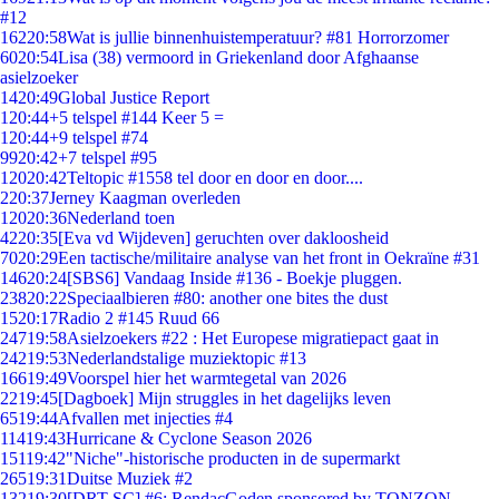
#12
162
20:58
Wat is jullie binnenhuistemperatuur? #81 Horrorzomer
60
20:54
Lisa (38) vermoord in Griekenland door Afghaanse
asielzoeker
14
20:49
Global Justice Report
1
20:44
+5 telspel #144 Keer 5 =
1
20:44
+9 telspel #74
99
20:42
+7 telspel #95
120
20:42
Teltopic #1558 tel door en door en door....
2
20:37
Jerney Kaagman overleden
120
20:36
Nederland toen
42
20:35
[Eva vd Wijdeven] geruchten over dakloosheid
70
20:29
Een tactische/militaire analyse van het front in Oekraïne #31
146
20:24
[SBS6] Vandaag Inside #136 - Boekje pluggen.
238
20:22
Speciaalbieren #80: another one bites the dust
15
20:17
Radio 2 #145 Ruud 66
247
19:58
Asielzoekers #22 : Het Europese migratiepact gaat in
242
19:53
Nederlandstalige muziektopic #13
166
19:49
Voorspel hier het warmtegetal van 2026
22
19:45
[Dagboek] Mijn struggles in het dagelijks leven
65
19:44
Afvallen met injecties #4
114
19:43
Hurricane & Cyclone Season 2026
151
19:42
"Niche"-historische producten in de supermarkt
265
19:31
Duitse Muziek #2
132
19:30
[DRT SC] #6: RendacGoden sponsored by TONZON