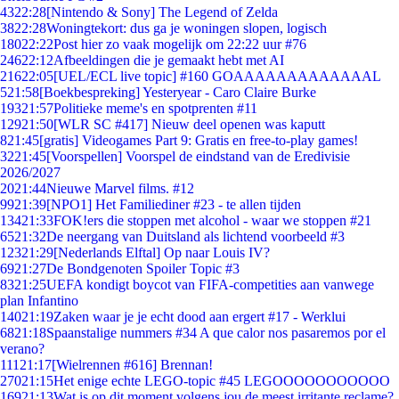
43
22:28
[Nintendo & Sony] The Legend of Zelda
38
22:28
Woningtekort: dus ga je woningen slopen, logisch
180
22:22
Post hier zo vaak mogelijk om 22:22 uur #76
246
22:12
Afbeeldingen die je gemaakt hebt met AI
216
22:05
[UEL/ECL live topic] #160 GOAAAAAAAAAAAAAL
5
21:58
[Boekbespreking] Yesteryear - Caro Claire Burke
193
21:57
Politieke meme's en spotprenten #11
129
21:50
[WLR SC #417] Nieuw deel openen was kaputt
8
21:45
[gratis] Videogames Part 9: Gratis en free-to-play games!
32
21:45
[Voorspellen] Voorspel de eindstand van de Eredivisie
2026/2027
20
21:44
Nieuwe Marvel films. #12
99
21:39
[NPO1] Het Familiediner #23 - te allen tijden
134
21:33
FOK!ers die stoppen met alcohol - waar we stoppen #21
65
21:32
De neergang van Duitsland als lichtend voorbeeld #3
123
21:29
[Nederlands Elftal] Op naar Louis IV?
69
21:27
De Bondgenoten Spoiler Topic #3
83
21:25
UEFA kondigt boycot van FIFA-competities aan vanwege
plan Infantino
140
21:19
Zaken waar je je echt dood aan ergert #17 - Werklui
68
21:18
Spaanstalige nummers #34 A que calor nos pasaremos por el
verano?
111
21:17
[Wielrennen #616] Brennan!
270
21:15
Het enige echte LEGO-topic #45 LEGOOOOOOOOOOO
169
21:13
Wat is op dit moment volgens jou de meest irritante reclame?