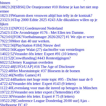
binnen
188
23:20
[SBS6] De Oranjezomer #10 Helene je kan het niet stop
ermee
18
23:19
Waarom doen vrouwen altijd hun telly in de kontzak?
233
23:16
Top 2000 Editie 2025 #243 Alle dikzakken willen op je
lijken
51
23:11
[NPO1] Goedenavond Nederland
254
23:11
De Avondetappe #176 - Met Ellen ten Damme.
76
23:01
[FOK!Voetbalmanager 2026/2027] #1 We zijn er weer
79
22:59
Meer dan 40 uur werken.
179
22:56
[PlayStation #184] Nieuw deel
109
22:56
Kapper Walat (27) slachtoffer van vernielingen
140
22:52
Verander één letter: Expert #91 (10 letters)
11
22:52
[Crowdfunding] #443 Rentestijgingen?
60
22:52
Jerney Kaagman overleden
255
22:48
[UFO/UAP] #16 The Age of Disclosure
75
22:48
Het Moestuintopic #37 Bloesem in de bomen
55
22:46
[Netflix Games] #1
267
22:44
Banken met hoge rente topic #95 - Dichter naar de 0
47
22:42
Verander één letter: Expert #143 (9 letters)
11
22:40
Levenslang voor man die inreed op betogers in München
197
22:35
Verander een letter expert (7lettereditie) #50
12
22:30
Verander één letter. Expert # 75 (8 letters)
195
22:29
[Conference League Donderdag 20:00 uur] Ajax -
Shelbourne FC #2