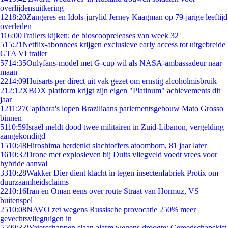
overlijdensuitkering
12
18:20
Zangeres en Idols-jurylid Jerney Kaagman op 79-jarige leeftijd
overleden
1
16:00
Trailers kijken: de bioscoopreleases van week 32
5
15:21
Netflix-abonnees krijgen exclusieve early access tot uitgebreide
GTA VI trailer
57
14:35
Onlyfans-model met G-cup wil als NASA-ambassadeur naar
maan
22
14:09
Huisarts per direct uit vak gezet om ernstig alcoholmisbruik
2
12:12
XBOX platform krijgt zijn eigen "Platinum" achievements dit
jaar
12
11:27
Capibara's lopen Braziliaans parlementsgebouw Mato Grosso
binnen
51
10:59
Israël meldt dood twee militairen in Zuid-Libanon, vergelding
aangekondigd
15
10:48
Hiroshima herdenkt slachtoffers atoombom, 81 jaar later
16
10:32
Drone met explosieven bij Duits vliegveld voedt vrees voor
hybride aanval
33
10:28
Wakker Dier dient klacht in tegen insectenfabriek Protix om
duurzaamheidsclaims
22
10:16
Iran en Oman eens over route Straat van Hormuz, VS
buitenspel
25
10:08
NAVO zet wegens Russische provocatie 250% meer
gevechtsvliegtuigen in
55
09:33
Waterschappen slaan alarm wegens droogte: Gereedschapskist