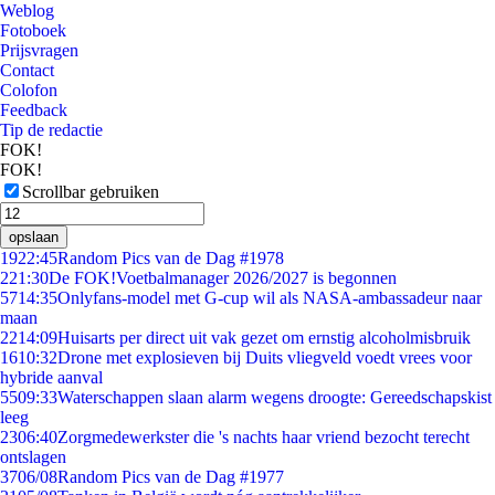
Weblog
Fotoboek
Prijsvragen
Contact
Colofon
Feedback
Tip de redactie
FOK!
FOK!
Scrollbar gebruiken
opslaan
19
22:45
Random Pics van de Dag #1978
2
21:30
De FOK!Voetbalmanager 2026/2027 is begonnen
57
14:35
Onlyfans-model met G-cup wil als NASA-ambassadeur naar
maan
22
14:09
Huisarts per direct uit vak gezet om ernstig alcoholmisbruik
16
10:32
Drone met explosieven bij Duits vliegveld voedt vrees voor
hybride aanval
55
09:33
Waterschappen slaan alarm wegens droogte: Gereedschapskist
leeg
23
06:40
Zorgmedewerkster die 's nachts haar vriend bezocht terecht
ontslagen
37
06/08
Random Pics van de Dag #1977