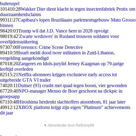
buitenspel
1014
10:28
Wakker Dier dient klacht in tegen insectenfabriek Protix om
duurzaamheidsclaims
993
11:27
Capibara's lopen Braziliaans parlementsgebouw Mato Grosso
binnen
984
20:03
Trump wil dat J.D. Vance hem in 2028 opvolgt
980
19:42
'Zwarte weduwes' in Rusland trouwen soldaten voor
overlijdensuitkering
973
07:00
Forensics: Crime Scene Detective
894
10:59
Israël meldt dood twee militairen in Zuid-Libanon,
vergelding aangekondigd
870
18:20
Zangeres en Idols-jurylid Jerney Kaagman op 79-jarige
leeftijd overleden
825
15:21
Netflix-abonnees krijgen exclusieve early access tot
uitgebreide GTA VI trailer
740
20:11
Duitser (93) crasht met quad tegen boom, vier gewonden
677
20:40
NPO-manager Menno de Boer geschorst na dickpic in
groepsapp
671
10:48
Hiroshima herdenkt slachtoffers atoombom, 81 jaar later
499
12:12
XBOX platform krijgt zijn eigen "Platinum" achievements
dit jaar
▼ Advertentie door Refinery89