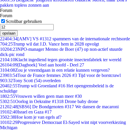
pakken topless zonnen aan
Forum
Forum
Scrollbar gebruiken
opslaan
224
04:34
[AMV] VS #1312 spammers van de internationale rechtsorde
7
04:25
Trump wil dat J.D. Vance hem in 2028 opvolgt
102
04:23
NPO-manager Menno de Boer (47) op non-actief stuurde
dick-pic rond
21
04:10
Klacht ingediend tegen grootste insectenfabriek ter wereld
261
04:09
[Dagboek] Veel aan hoofd - Deel 27
31
04:08
Zou je vreemdgaan in een relatie kunnen vergeven?
239
03:54
Tour de France femmes 2026 #3 Tijd voor de borstcrawl
9
03:32
Tony Scott (54) overleden
204
02:55
Trump wil Groenland #16 Het opengrensbeleid is de
schuldige
18
02:55
Vrouwen willen geen man meer #30
53
02:51
Oorlog in Oekraïne #1318 Drone baby drone
212
02:48
[SBS6] De Bondgenoten #317 We dansen de macaroni
191
02:40
Israel en Gaza #17
35
02:38
Hoe kom je van egels af?
101
02:29
Progressieve Democraat El-Sayed wint nipt voorverkiezing
Michigan