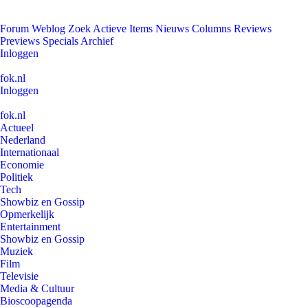
Forum
Weblog
Zoek
Actieve Items
Nieuws
Columns
Reviews
Previews
Specials
Archief
Inloggen
fok.nl
Inloggen
fok.nl
Actueel
Nederland
Internationaal
Economie
Politiek
Tech
Showbiz en Gossip
Opmerkelijk
Entertainment
Showbiz en Gossip
Muziek
Film
Televisie
Media & Cultuur
Bioscoopagenda