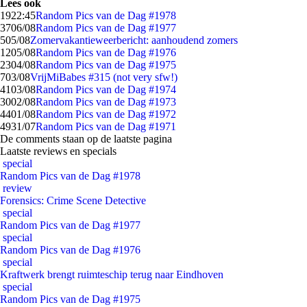
Lees ook
19
22:45
Random Pics van de Dag #1978
37
06/08
Random Pics van de Dag #1977
5
05/08
Zomervakantieweerbericht: aanhoudend zomers
12
05/08
Random Pics van de Dag #1976
23
04/08
Random Pics van de Dag #1975
7
03/08
VrijMiBabes #315 (not very sfw!)
41
03/08
Random Pics van de Dag #1974
30
02/08
Random Pics van de Dag #1973
44
01/08
Random Pics van de Dag #1972
49
31/07
Random Pics van de Dag #1971
De comments staan op de laatste pagina
Laatste reviews en specials
special
Random Pics van de Dag #1978
review
Forensics: Crime Scene Detective
special
Random Pics van de Dag #1977
special
Random Pics van de Dag #1976
special
Kraftwerk brengt ruimteschip terug naar Eindhoven
special
Random Pics van de Dag #1975