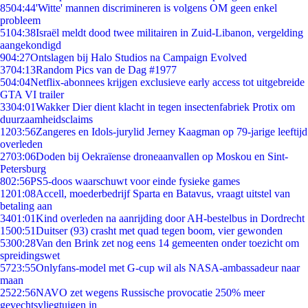
85
04:44
'Witte' mannen discrimineren is volgens OM geen enkel
probleem
51
04:38
Israël meldt dood twee militairen in Zuid-Libanon, vergelding
aangekondigd
9
04:27
Ontslagen bij Halo Studios na Campaign Evolved
37
04:13
Random Pics van de Dag #1977
5
04:04
Netflix-abonnees krijgen exclusieve early access tot uitgebreide
GTA VI trailer
33
04:01
Wakker Dier dient klacht in tegen insectenfabriek Protix om
duurzaamheidsclaims
12
03:56
Zangeres en Idols-jurylid Jerney Kaagman op 79-jarige leeftijd
overleden
27
03:06
Doden bij Oekraïense droneaanvallen op Moskou en Sint-
Petersburg
8
02:56
PS5-doos waarschuwt voor einde fysieke games
12
01:08
Accell, moederbedrijf Sparta en Batavus, vraagt uitstel van
betaling aan
34
01:01
Kind overleden na aanrijding door AH-bestelbus in Dordrecht
15
00:51
Duitser (93) crasht met quad tegen boom, vier gewonden
53
00:28
Van den Brink zet nog eens 14 gemeenten onder toezicht om
spreidingswet
57
23:55
Onlyfans-model met G-cup wil als NASA-ambassadeur naar
maan
25
22:56
NAVO zet wegens Russische provocatie 250% meer
gevechtsvliegtuigen in