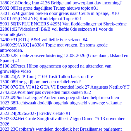
188
02:18
Oorlog Iran #136 Bridge and powerplant day incoming?
50
02:08
Het grote dagelijkse Trump nieuws topic #31
73
01:55
Migranten breken door grens naar Ceuta in Spanje,l #10
181
01:55
[ONLINE] Roddelpraat Topic #21
59
01:50
[INFLUENCERS #295] Van flodderslinger tot Shrek-crème
228
01:02
[Videoland] B&B vol liefde 6de seizoen #1 voor de
vooruitkijkers
149
00:31
[RTL] B&B vol liefde 6de seizoen #4
144
00:29
[AKQ] #3384 Topic met vragen. En soms goede
antwoorden.
242
00:28
Totale zonsverduistering 12-08-2026 (Groenland, IJsland en
Spanje) #1
51
00:26
Perez Hilton opgenomen op spoed na uitzenden van
gruwelijke video
16
00:25
[ATP Tour] #169 Tosti Tallon back on fire
15
00:08
Hoe ga jij om met een relatiebreuk?
37
00:07
GTA VI #12 GTA VI Extended look 27 Augustus Netflix/YT
274
23:56
Post hier pas overleden muzikanten #32
17
23:49
Pinda-allergie? Andermans poep slikken helpt misschien
10
23:38
Rechtszaak dodelijk ongeluk uitgesteld vanwege vakantie
advocaat
25
23:24
[2026/2027] Eredivisietoto #1
203
23:24
Het Grote Songfestivalfeest Ziggo Dome #5 13 november
2026
20
23:23
Capibara's wandelen doodleuk het Braziliaanse parlement