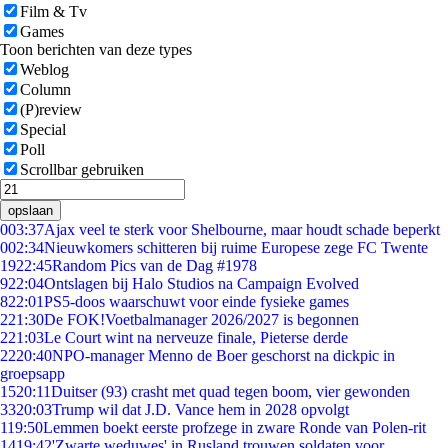
Film & Tv
Games
Toon berichten van deze types
Weblog
Column
(P)review
Special
Poll
Scrollbar gebruiken
opslaan
0
03:37
Ajax veel te sterk voor Shelbourne, maar houdt schade beperkt
0
02:34
Nieuwkomers schitteren bij ruime Europese zege FC Twente
19
22:45
Random Pics van de Dag #1978
9
22:04
Ontslagen bij Halo Studios na Campaign Evolved
8
22:01
PS5-doos waarschuwt voor einde fysieke games
2
21:30
De FOK!Voetbalmanager 2026/2027 is begonnen
2
21:03
Le Court wint na nerveuze finale, Pieterse derde
22
20:40
NPO-manager Menno de Boer geschorst na dickpic in
groepsapp
15
20:11
Duitser (93) crasht met quad tegen boom, vier gewonden
33
20:03
Trump wil dat J.D. Vance hem in 2028 opvolgt
1
19:50
Lemmen boekt eerste profzege in zware Ronde van Polen-rit
14
19:42
'Zwarte weduwes' in Rusland trouwen soldaten voor