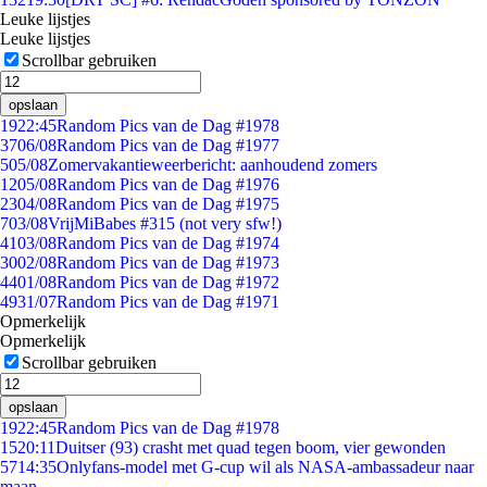
Leuke lijstjes
Leuke lijstjes
Scrollbar gebruiken
opslaan
19
22:45
Random Pics van de Dag #1978
37
06/08
Random Pics van de Dag #1977
5
05/08
Zomervakantieweerbericht: aanhoudend zomers
12
05/08
Random Pics van de Dag #1976
23
04/08
Random Pics van de Dag #1975
7
03/08
VrijMiBabes #315 (not very sfw!)
41
03/08
Random Pics van de Dag #1974
30
02/08
Random Pics van de Dag #1973
44
01/08
Random Pics van de Dag #1972
49
31/07
Random Pics van de Dag #1971
Opmerkelijk
Opmerkelijk
Scrollbar gebruiken
opslaan
19
22:45
Random Pics van de Dag #1978
15
20:11
Duitser (93) crasht met quad tegen boom, vier gewonden
57
14:35
Onlyfans-model met G-cup wil als NASA-ambassadeur naar
maan