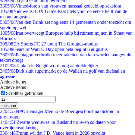
werken na je 67e de norm worden?
38
05/08
Vinted-foto's van vrouwen massaal gedeeld op seksfora
1
05/08
Nieuwe XBOX Game Pass titels voor de eerste helft van de
maand augustus
53
05/08
Van den Brink zet nog eens 14 gemeenten onder toezicht om
spreidingswet
18
05/08
Iran overweegt Europese hulp bij ruimen mijnen in Straat van
Hormuz
3
05/08
EA Sports FC 27 toont The Grounds-modus
1
05/08
Gears of War: E-Day open beta begint 6 augustus
36
05/08
Pentagon verbruikt meer raketten dan kan worden aangevuld,
tekort dreigt
21
05/08
Tanken in België wordt nóg aantrekkelijker
34
05/08
Dirk sluit supermarkt op de Wallen na golf van diefstal en
agressie
Actieve items
Actieve items
Scrollbar gebruiken
opslaan
22
04:53
NPO-manager Menno de Boer geschorst na dickpic in
groepsapp
14
04:51
'Zwarte weduwes' in Rusland trouwen soldaten voor
overlijdensuitkering
33
04:48
Trump wil dat J.D. Vance hem in 2028 opvolgt