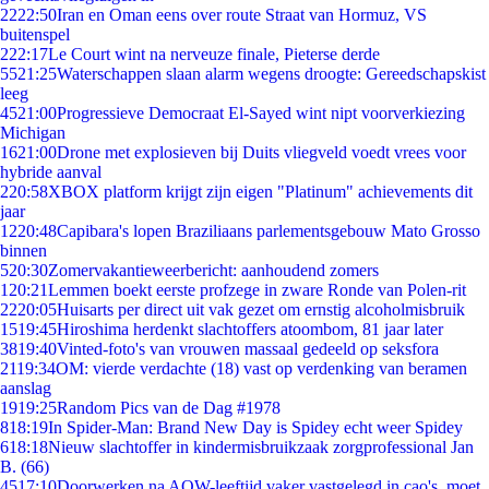
22
22:50
Iran en Oman eens over route Straat van Hormuz, VS
buitenspel
2
22:17
Le Court wint na nerveuze finale, Pieterse derde
55
21:25
Waterschappen slaan alarm wegens droogte: Gereedschapskist
leeg
45
21:00
Progressieve Democraat El-Sayed wint nipt voorverkiezing
Michigan
16
21:00
Drone met explosieven bij Duits vliegveld voedt vrees voor
hybride aanval
2
20:58
XBOX platform krijgt zijn eigen "Platinum" achievements dit
jaar
12
20:48
Capibara's lopen Braziliaans parlementsgebouw Mato Grosso
binnen
5
20:30
Zomervakantieweerbericht: aanhoudend zomers
1
20:21
Lemmen boekt eerste profzege in zware Ronde van Polen-rit
22
20:05
Huisarts per direct uit vak gezet om ernstig alcoholmisbruik
15
19:45
Hiroshima herdenkt slachtoffers atoombom, 81 jaar later
38
19:40
Vinted-foto's van vrouwen massaal gedeeld op seksfora
21
19:34
OM: vierde verdachte (18) vast op verdenking van beramen
aanslag
19
19:25
Random Pics van de Dag #1978
8
18:19
In Spider-Man: Brand New Day is Spidey echt weer Spidey
6
18:18
Nieuw slachtoffer in kindermisbruikzaak zorgprofessional Jan
B. (66)
45
17:10
Doorwerken na AOW-leeftijd vaker vastgelegd in cao's, moet