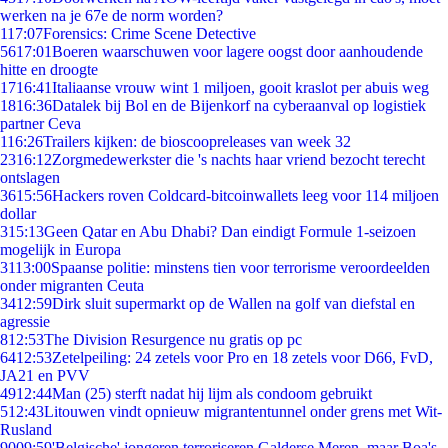
werken na je 67e de norm worden?
1
17:07
Forensics: Crime Scene Detective
56
17:01
Boeren waarschuwen voor lagere oogst door aanhoudende
hitte en droogte
17
16:41
Italiaanse vrouw wint 1 miljoen, gooit kraslot per abuis weg
18
16:36
Datalek bij Bol en de Bijenkorf na cyberaanval op logistiek
partner Ceva
1
16:26
Trailers kijken: de bioscoopreleases van week 32
23
16:12
Zorgmedewerkster die 's nachts haar vriend bezocht terecht
ontslagen
36
15:56
Hackers roven Coldcard-bitcoinwallets leeg voor 114 miljoen
dollar
3
15:13
Geen Qatar en Abu Dhabi? Dan eindigt Formule 1-seizoen
mogelijk in Europa
31
13:00
Spaanse politie: minstens tien voor terrorisme veroordeelden
onder migranten Ceuta
34
12:59
Dirk sluit supermarkt op de Wallen na golf van diefstal en
agressie
8
12:53
The Division Resurgence nu gratis op pc
64
12:53
Zetelpeiling: 24 zetels voor Pro en 18 zetels voor D66, FvD,
JA21 en PVV
49
12:44
Man (25) sterft nadat hij lijm als condoom gebruikt
5
12:43
Litouwen vindt opnieuw migrantentunnel onder grens met Wit-
Rusland
90
09:59
'Belgische' jongeren terroriseren Galderse Meren, maar Boa's