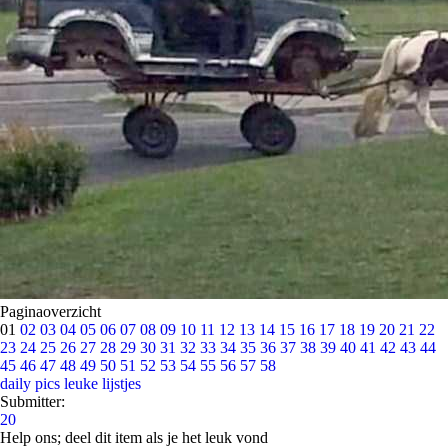
Paginaoverzicht
01
02
03
04
05
06
07
08
09
10
11
12
13
14
15
16
17
18
19
20
21
22
23
24
25
26
27
28
29
30
31
32
33
34
35
36
37
38
39
40
41
42
43
44
45
46
47
48
49
50
51
52
53
54
55
56
57
58
daily pics
leuke lijstjes
Submitter:
20
Help ons; deel dit item als je het leuk vond