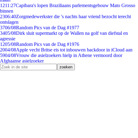
12
11:27
Capibara's lopen Braziliaans parlementsgebouw Mato Grosso
binnen
23
06:40
Zorgmedewerkster die 's nachts haar vriend bezocht terecht
ontslagen
37
06/08
Random Pics van de Dag #1977
34
05/08
Dirk sluit supermarkt op de Wallen na golf van diefstal en
agressie
12
05/08
Random Pics van de Dag #1976
20
04/08
Apple vecht Britse eis tot inbouwen backdoor in iCloud aan
59
04/08
Vrouw die asielzoekers hielp in Athene vermoord door
Afghaanse asielzoeker