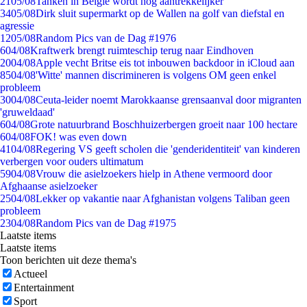
21
05/08
Tanken in België wordt nóg aantrekkelijker
34
05/08
Dirk sluit supermarkt op de Wallen na golf van diefstal en
agressie
12
05/08
Random Pics van de Dag #1976
6
04/08
Kraftwerk brengt ruimteschip terug naar Eindhoven
20
04/08
Apple vecht Britse eis tot inbouwen backdoor in iCloud aan
85
04/08
'Witte' mannen discrimineren is volgens OM geen enkel
probleem
30
04/08
Ceuta-leider noemt Marokkaanse grensaanval door migranten
'gruweldaad'
6
04/08
Grote natuurbrand Boschhuizerbergen groeit naar 100 hectare
6
04/08
FOK! was even down
41
04/08
Regering VS geeft scholen die 'genderidentiteit' van kinderen
verbergen voor ouders ultimatum
59
04/08
Vrouw die asielzoekers hielp in Athene vermoord door
Afghaanse asielzoeker
25
04/08
Lekker op vakantie naar Afghanistan volgens Taliban geen
probleem
23
04/08
Random Pics van de Dag #1975
Laatste items
Laatste items
Toon berichten uit deze thema's
Actueel
Entertainment
Sport