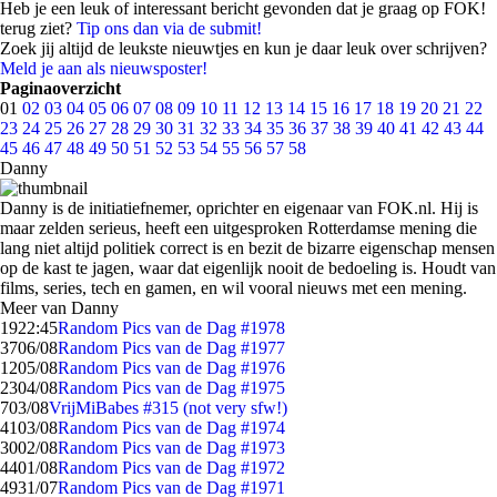
Heb je een leuk of interessant bericht gevonden dat je graag op FOK!
terug ziet?
Tip ons dan via de submit!
Zoek jij altijd de leukste nieuwtjes en kun je daar leuk over schrijven?
Meld je aan als nieuwsposter!
Paginaoverzicht
01
02
03
04
05
06
07
08
09
10
11
12
13
14
15
16
17
18
19
20
21
22
23
24
25
26
27
28
29
30
31
32
33
34
35
36
37
38
39
40
41
42
43
44
45
46
47
48
49
50
51
52
53
54
55
56
57
58
Danny
Danny is de initiatiefnemer, oprichter en eigenaar van FOK.nl. Hij is
maar zelden serieus, heeft een uitgesproken Rotterdamse mening die
lang niet altijd politiek correct is en bezit de bizarre eigenschap mensen
op de kast te jagen, waar dat eigenlijk nooit de bedoeling is. Houdt van
films, series, tech en gamen, en wil vooral nieuws met een mening.
Meer van Danny
19
22:45
Random Pics van de Dag #1978
37
06/08
Random Pics van de Dag #1977
12
05/08
Random Pics van de Dag #1976
23
04/08
Random Pics van de Dag #1975
7
03/08
VrijMiBabes #315 (not very sfw!)
41
03/08
Random Pics van de Dag #1974
30
02/08
Random Pics van de Dag #1973
44
01/08
Random Pics van de Dag #1972
49
31/07
Random Pics van de Dag #1971