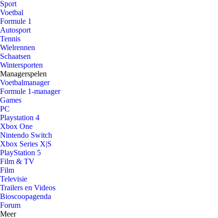
Sport
Voetbal
Formule 1
Autosport
Tennis
Wielrennen
Schaatsen
Wintersporten
Managerspelen
Voetbalmanager
Formule 1-manager
Games
PC
Playstation 4
Xbox One
Nintendo Switch
Xbox Series X|S
PlayStation 5
Film & TV
Film
Televisie
Trailers en Videos
Bioscoopagenda
Forum
Meer