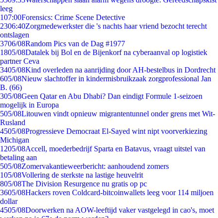
leeg
1
07:00
Forensics: Crime Scene Detective
23
06:40
Zorgmedewerkster die 's nachts haar vriend bezocht terecht
ontslagen
37
06/08
Random Pics van de Dag #1977
18
05/08
Datalek bij Bol en de Bijenkorf na cyberaanval op logistiek
partner Ceva
34
05/08
Kind overleden na aanrijding door AH-bestelbus in Dordrecht
6
05/08
Nieuw slachtoffer in kindermisbruikzaak zorgprofessional Jan
B. (66)
3
05/08
Geen Qatar en Abu Dhabi? Dan eindigt Formule 1-seizoen
mogelijk in Europa
5
05/08
Litouwen vindt opnieuw migrantentunnel onder grens met Wit-
Rusland
45
05/08
Progressieve Democraat El-Sayed wint nipt voorverkiezing
Michigan
12
05/08
Accell, moederbedrijf Sparta en Batavus, vraagt uitstel van
betaling aan
5
05/08
Zomervakantieweerbericht: aanhoudend zomers
1
05/08
Vollering de sterkste na lastige heuvelrit
8
05/08
The Division Resurgence nu gratis op pc
36
05/08
Hackers roven Coldcard-bitcoinwallets leeg voor 114 miljoen
dollar
45
05/08
Doorwerken na AOW-leeftijd vaker vastgelegd in cao's, moet