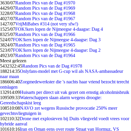
36
30/07
Random Pics van de Dag #1970
44
29/07
Random Pics van de Dag #1969
32
28/07
Random Pics van de Dag #1968
40
27/07
Random Pics van de Dag #1967
14
27/07
VrijMiBabes #314 (not very sfw!)
15
25/07
FOK!kers lopen de Nijmeegse 4-daagse: Dag 4
83
25/07
Random Pics van de Dag #1966
5
24/07
FOK!kers lopen de Nijmeegse 4-daagse: Dag 3
38
24/07
Random Pics van de Dag #1965
5
23/07
FOK!kers lopen de Nijmeegse 4-daagse: Dag 2
49
23/07
Random Pics van de Dag #1964
Meest gelezen
54323
22:45
Random Pics van de Dag #1978
1882
14:35
Onlyfans-model met G-cup wil als NASA-ambassadeur
naar maan
1866
06:40
Zorgmedewerkster die 's nachts haar vriend bezocht terecht
ontslagen
1329
14:09
Huisarts per direct uit vak gezet om ernstig alcoholmisbruik
1095
09:33
Waterschappen slaan alarm wegens droogte:
Gereedschapskist leeg
1085
10:08
NAVO zet wegens Russische provocatie 250% meer
gevechtsvliegtuigen in
1021
10:32
Drone met explosieven bij Duits vliegveld voedt vrees voor
hybride aanval
1016
10:16
Iran en Oman eens over route Straat van Hormuz, VS