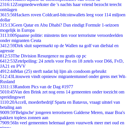
23
16:12
Zorgmedewerkster die 's nachts haar vriend bezocht terecht
ontslagen
36
15:56
Hackers roven Coldcard-bitcoinwallets leeg voor 114 miljoen
dollar
3
15:13
Geen Qatar en Abu Dhabi? Dan eindigt Formule 1-seizoen
mogelijk in Europa
31
13:00
Spaanse politie: minstens tien voor terrorisme veroordeelden
onder migranten Ceuta
34
12:59
Dirk sluit supermarkt op de Wallen na golf van diefstal en
agressie
8
12:53
The Division Resurgence nu gratis op pc
64
12:53
Zetelpeiling: 24 zetels voor Pro en 18 zetels voor D66, FvD,
JA21 en PVV
49
12:44
Man (25) sterft nadat hij lijm als condoom gebruikt
5
12:43
Litouwen vindt opnieuw migrantentunnel onder grens met Wit-
Rusland
33
11:13
Random Pics van de Dag #1977
50
10:45
Van den Brink zet nog eens 14 gemeenten onder toezicht om
spreidingswet
11
10:20
Accell, moederbedrijf Sparta en Batavus, vraagt uitstel van
betaling aan
90
09:59
'Belgische' jongeren terroriseren Galderse Meren, maar Boa's
pakken topless zonnen aan
79
09:56
In veel gemeenten helemaal geen vuurwerk meer met oud en
nieuw