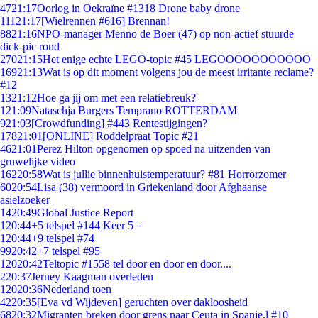
47
21:17
Oorlog in Oekraïne #1318 Drone baby drone
111
21:17
[Wielrennen #616] Brennan!
88
21:16
NPO-manager Menno de Boer (47) op non-actief stuurde
dick-pic rond
270
21:15
Het enige echte LEGO-topic #45 LEGOOOOOOOOOOO
169
21:13
Wat is op dit moment volgens jou de meest irritante reclame?
#12
13
21:12
Hoe ga jij om met een relatiebreuk?
1
21:09
Nataschja Burgers Temprano ROTTERDAM
9
21:03
[Crowdfunding] #443 Rentestijgingen?
178
21:01
[ONLINE] Roddelpraat Topic #21
46
21:01
Perez Hilton opgenomen op spoed na uitzenden van
gruwelijke video
162
20:58
Wat is jullie binnenhuistemperatuur? #81 Horrorzomer
60
20:54
Lisa (38) vermoord in Griekenland door Afghaanse
asielzoeker
14
20:49
Global Justice Report
1
20:44
+5 telspel #144 Keer 5 =
1
20:44
+9 telspel #74
99
20:42
+7 telspel #95
120
20:42
Teltopic #1558 tel door en door en door....
2
20:37
Jerney Kaagman overleden
120
20:36
Nederland toen
42
20:35
[Eva vd Wijdeven] geruchten over dakloosheid
68
20:32
Migranten breken door grens naar Ceuta in Spanje,l #10