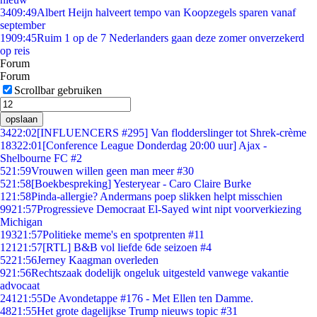
34
09:49
Albert Heijn halveert tempo van Koopzegels sparen vanaf
september
19
09:45
Ruim 1 op de 7 Nederlanders gaan deze zomer onverzekerd
op reis
Forum
Forum
Scrollbar gebruiken
opslaan
34
22:02
[INFLUENCERS #295] Van flodderslinger tot Shrek-crème
183
22:01
[Conference League Donderdag 20:00 uur] Ajax -
Shelbourne FC #2
5
21:59
Vrouwen willen geen man meer #30
5
21:58
[Boekbespreking] Yesteryear - Caro Claire Burke
1
21:58
Pinda-allergie? Andermans poep slikken helpt misschien
99
21:57
Progressieve Democraat El-Sayed wint nipt voorverkiezing
Michigan
193
21:57
Politieke meme's en spotprenten #11
121
21:57
[RTL] B&B vol liefde 6de seizoen #4
52
21:56
Jerney Kaagman overleden
9
21:56
Rechtszaak dodelijk ongeluk uitgesteld vanwege vakantie
advocaat
241
21:55
De Avondetappe #176 - Met Ellen ten Damme.
48
21:55
Het grote dagelijkse Trump nieuws topic #31