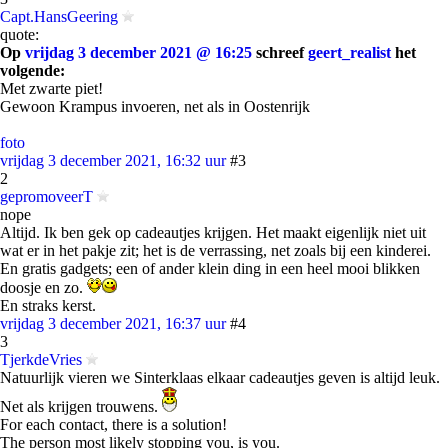
Capt.HansGeering
quote:
Op
vrijdag 3 december 2021 @ 16:25
schreef
geert_realist
het
volgende:
Met zwarte piet!
Gewoon Krampus invoeren, net als in Oostenrijk
foto
vrijdag 3 december 2021, 16:32 uur
#3
2
gepromoveerT
nope
Altijd. Ik ben gek op cadeautjes krijgen. Het maakt eigenlijk niet uit
wat er in het pakje zit; het is de verrassing, net zoals bij een kinderei.
En gratis gadgets; een of ander klein ding in een heel mooi blikken
doosje en zo.
En straks kerst.
vrijdag 3 december 2021, 16:37 uur
#4
3
TjerkdeVries
Natuurlijk vieren we Sinterklaas elkaar cadeautjes geven is altijd leuk.
Net als krijgen trouwens.
For each contact, there is a solution!
The person most likely stopping you, is you.