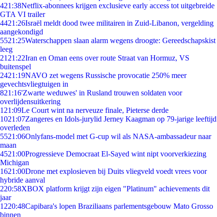
4
21:38
Netflix-abonnees krijgen exclusieve early access tot uitgebreide
GTA VI trailer
44
21:26
Israël meldt dood twee militairen in Zuid-Libanon, vergelding
aangekondigd
55
21:25
Waterschappen slaan alarm wegens droogte: Gereedschapskist
leeg
21
21:22
Iran en Oman eens over route Straat van Hormuz, VS
buitenspel
24
21:19
NAVO zet wegens Russische provocatie 250% meer
gevechtsvliegtuigen in
8
21:16
'Zwarte weduwes' in Rusland trouwen soldaten voor
overlijdensuitkering
1
21:09
Le Court wint na nerveuze finale, Pieterse derde
10
21:07
Zangeres en Idols-jurylid Jerney Kaagman op 79-jarige leeftijd
overleden
55
21:06
Onlyfans-model met G-cup wil als NASA-ambassadeur naar
maan
45
21:00
Progressieve Democraat El-Sayed wint nipt voorverkiezing
Michigan
16
21:00
Drone met explosieven bij Duits vliegveld voedt vrees voor
hybride aanval
2
20:58
XBOX platform krijgt zijn eigen "Platinum" achievements dit
jaar
12
20:48
Capibara's lopen Braziliaans parlementsgebouw Mato Grosso
binnen