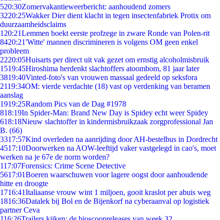
5
20:30
Zomervakantieweerbericht: aanhoudend zomers
32
20:25
Wakker Dier dient klacht in tegen insectenfabriek Protix om
duurzaamheidsclaims
1
20:21
Lemmen boekt eerste profzege in zware Ronde van Polen-rit
84
20:21
'Witte' mannen discrimineren is volgens OM geen enkel
probleem
22
20:05
Huisarts per direct uit vak gezet om ernstig alcoholmisbruik
15
19:45
Hiroshima herdenkt slachtoffers atoombom, 81 jaar later
38
19:40
Vinted-foto's van vrouwen massaal gedeeld op seksfora
21
19:34
OM: vierde verdachte (18) vast op verdenking van beramen
aanslag
19
19:25
Random Pics van de Dag #1978
8
18:19
In Spider-Man: Brand New Day is Spidey echt weer Spidey
6
18:18
Nieuw slachtoffer in kindermisbruikzaak zorgprofessional Jan
B. (66)
33
17:57
Kind overleden na aanrijding door AH-bestelbus in Dordrecht
45
17:10
Doorwerken na AOW-leeftijd vaker vastgelegd in cao's, moet
werken na je 67e de norm worden?
1
17:07
Forensics: Crime Scene Detective
56
17:01
Boeren waarschuwen voor lagere oogst door aanhoudende
hitte en droogte
17
16:41
Italiaanse vrouw wint 1 miljoen, gooit kraslot per abuis weg
18
16:36
Datalek bij Bol en de Bijenkorf na cyberaanval op logistiek
partner Ceva
1
16:26
Trailers kijken: de bioscoopreleases van week 32