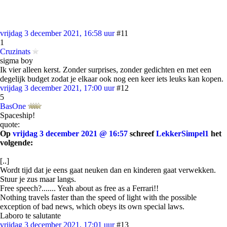
vrijdag 3 december 2021, 16:58 uur
#11
1
Cruzinats
sigma boy
Ik vier alleen kerst. Zonder surprises, zonder gedichten en met een
degelijk budget zodat je elkaar ook nog een keer iets leuks kan kopen.
vrijdag 3 december 2021, 17:00 uur
#12
5
BasOne
Spaceship!
quote:
Op
vrijdag 3 december 2021 @ 16:57
schreef
LekkerSimpel1
het
volgende:
[..]
Wordt tijd dat je eens gaat neuken dan en kinderen gaat verwekken.
Stuur je zus maar langs.
Free speech?....... Yeah about as free as a Ferrari!!
Nothing travels faster than the speed of light with the possible
exception of bad news, which obeys its own special laws.
Laboro te salutante
vrijdag 3 december 2021, 17:01 uur
#13