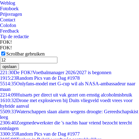
Weblog
Fotoboek
Prijsvragen
Contact
Colofon
Feedback
Tip de redactie
FOK!
FOK!
Scrollbar gebruiken
opslaan
2
21:30
De FOK!Voetbalmanager 2026/2027 is begonnen
19
15:23
Random Pics van de Dag #1978
55
14:35
Onlyfans-model met G-cup wil als NASA-ambassadeur naar
maan
22
14:09
Huisarts per direct uit vak gezet om ernstig alcoholmisbruik
16
10:32
Drone met explosieven bij Duits vliegveld voedt vrees voor
hybride aanval
55
09:33
Waterschappen slaan alarm wegens droogte: Gereedschapskist
leeg
23
06:40
Zorgmedewerkster die 's nachts haar vriend bezocht terecht
ontslagen
33
00:35
Random Pics van de Dag #1977