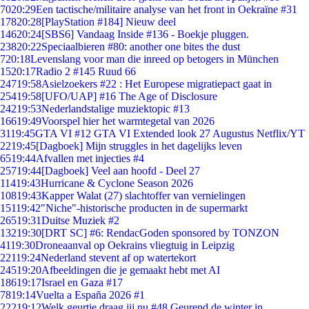
70
20:29
Een tactische/militaire analyse van het front in Oekraïne #31
178
20:28
[PlayStation #184] Nieuw deel
146
20:24
[SBS6] Vandaag Inside #136 - Boekje pluggen.
238
20:22
Speciaalbieren #80: another one bites the dust
7
20:18
Levenslang voor man die inreed op betogers in München
15
20:17
Radio 2 #145 Ruud 66
247
19:58
Asielzoekers #22 : Het Europese migratiepact gaat in
254
19:58
[UFO/UAP] #16 The Age of Disclosure
242
19:53
Nederlandstalige muziektopic #13
166
19:49
Voorspel hier het warmtegetal van 2026
31
19:45
GTA VI #12 GTA VI Extended look 27 Augustus Netflix/YT
22
19:45
[Dagboek] Mijn struggles in het dagelijks leven
65
19:44
Afvallen met injecties #4
257
19:44
[Dagboek] Veel aan hoofd - Deel 27
114
19:43
Hurricane & Cyclone Season 2026
108
19:43
Kapper Walat (27) slachtoffer van vernielingen
151
19:42
"Niche"-historische producten in de supermarkt
265
19:31
Duitse Muziek #2
132
19:30
[DRT SC] #6: RendacGoden sponsored by TONZON
41
19:30
Droneaanval op Oekrains vliegtuig in Leipzig
221
19:24
Nederland stevent af op watertekort
245
19:20
Afbeeldingen die je gemaakt hebt met AI
186
19:17
Israel en Gaza #17
78
19:14
Vuelta a España 2026 #1
222
19:12
Welk geurtje draag jij nu #48 Geurend de winter in