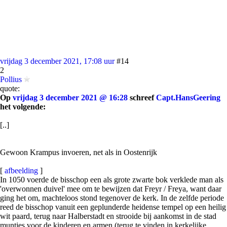
vrijdag 3 december 2021, 17:08 uur
#14
2
Pollius
quote:
Op
vrijdag 3 december 2021 @ 16:28
schreef
Capt.HansGeering
het volgende:
[..]
Gewoon Krampus invoeren, net als in Oostenrijk
[
afbeelding
]
In 1050 voerde de bisschop een als grote zwarte bok verklede man als
'overwonnen duivel' mee om te bewijzen dat Freyr / Freya, want daar
ging het om, machteloos stond tegenover de kerk. In de zelfde periode
reed de bisschop vanuit een geplunderde heidense tempel op een heilig
wit paard, terug naar Halberstadt en strooide bij aankomst in de stad
muntjes voor de kinderen en armen (terug te vinden in kerkelijke