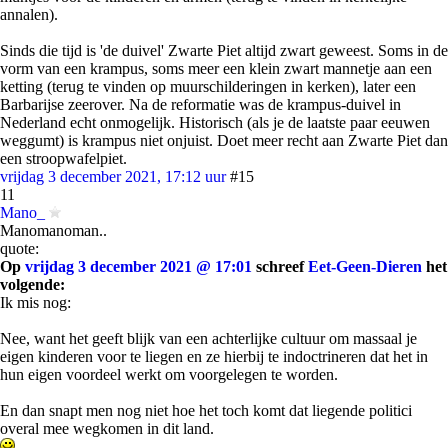
annalen).
Sinds die tijd is 'de duivel' Zwarte Piet altijd zwart geweest. Soms in de
vorm van een krampus, soms meer een klein zwart mannetje aan een
ketting (terug te vinden op muurschilderingen in kerken), later een
Barbarijse zeerover. Na de reformatie was de krampus-duivel in
Nederland echt onmogelijk. Historisch (als je de laatste paar eeuwen
weggumt) is krampus niet onjuist. Doet meer recht aan Zwarte Piet dan
een stroopwafelpiet.
vrijdag 3 december 2021, 17:12 uur
#15
11
Mano_
Manomanoman..
quote:
Op
vrijdag 3 december 2021 @ 17:01
schreef
Eet-Geen-Dieren
het
volgende:
Ik mis nog:
Nee, want het geeft blijk van een achterlijke cultuur om massaal je
eigen kinderen voor te liegen en ze hierbij te indoctrineren dat het in
hun eigen voordeel werkt om voorgelegen te worden.
En dan snapt men nog niet hoe het toch komt dat liegende politici
overal mee wegkomen in dit land.