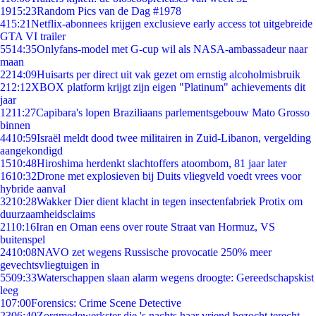
19
15:23
Random Pics van de Dag #1978
4
15:21
Netflix-abonnees krijgen exclusieve early access tot uitgebreide
GTA VI trailer
55
14:35
Onlyfans-model met G-cup wil als NASA-ambassadeur naar
maan
22
14:09
Huisarts per direct uit vak gezet om ernstig alcoholmisbruik
2
12:12
XBOX platform krijgt zijn eigen "Platinum" achievements dit
jaar
12
11:27
Capibara's lopen Braziliaans parlementsgebouw Mato Grosso
binnen
44
10:59
Israël meldt dood twee militairen in Zuid-Libanon, vergelding
aangekondigd
15
10:48
Hiroshima herdenkt slachtoffers atoombom, 81 jaar later
16
10:32
Drone met explosieven bij Duits vliegveld voedt vrees voor
hybride aanval
32
10:28
Wakker Dier dient klacht in tegen insectenfabriek Protix om
duurzaamheidsclaims
21
10:16
Iran en Oman eens over route Straat van Hormuz, VS
buitenspel
24
10:08
NAVO zet wegens Russische provocatie 250% meer
gevechtsvliegtuigen in
55
09:33
Waterschappen slaan alarm wegens droogte: Gereedschapskist
leeg
1
07:00
Forensics: Crime Scene Detective
23
06:40
Zorgmedewerkster die 's nachts haar vriend bezocht terecht