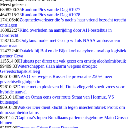
Meest gelezen
68982
00:35
Random Pics van de Dag #1977
46432
15:23
Random Pics van de Dag #1978
1741
06:40
Zorgmedewerkster die 's nachts haar vriend bezocht terecht
ontslagen
1608
22:27
Kind overleden na aanrijding door AH-bestelbus in
Dordrecht
1587
14:35
Onlyfans-model met G-cup wil als NASA-ambassadeur
naar maan
1247
22:40
Datalek bij Bol en de Bijenkorf na cyberaanval op logistiek
partner Ceva
1155
14:09
Huisarts per direct uit vak gezet om ernstig alcoholmisbruik
994
09:33
Waterschappen slaan alarm wegens droogte:
Gereedschapskist leeg
966
10:08
NAVO zet wegens Russische provocatie 250% meer
gevechtsvliegtuigen in
926
10:32
Drone met explosieven bij Duits vliegveld voedt vrees voor
hybride aanval
923
10:16
Iran en Oman eens over route Straat van Hormuz, VS
buitenspel
909
10:28
Wakker Dier dient klacht in tegen insectenfabriek Protix om
duurzaamheidsclaims
889
11:27
Capibara's lopen Braziliaans parlementsgebouw Mato Grosso
binnen
825
07:00
Forensics: Crime Scene Detective