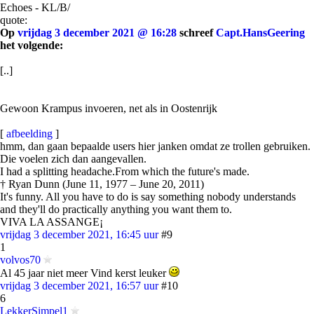
Echoes - KL/B/
quote:
Op
vrijdag 3 december 2021 @ 16:28
schreef
Capt.HansGeering
het volgende:
[..]
Gewoon Krampus invoeren, net als in Oostenrijk
[
afbeelding
]
hmm, dan gaan bepaalde users hier janken omdat ze trollen gebruiken.
Die voelen zich dan aangevallen.
I had a splitting headache.From which the future's made.
† Ryan Dunn (June 11, 1977 – June 20, 2011)
It's funny. All you have to do is say something nobody understands
and they'll do practically anything you want them to.
VIVA LA ASSANGE¡
vrijdag 3 december 2021, 16:45 uur
#9
1
volvos70
Al 45 jaar niet meer Vind kerst leuker
vrijdag 3 december 2021, 16:57 uur
#10
6
LekkerSimpel1