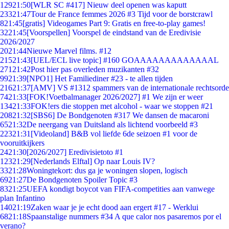
129
21:50
[WLR SC #417] Nieuw deel openen was kaputt
233
21:47
Tour de France femmes 2026 #3 Tijd voor de borstcrawl
8
21:45
[gratis] Videogames Part 9: Gratis en free-to-play games!
32
21:45
[Voorspellen] Voorspel de eindstand van de Eredivisie
2026/2027
20
21:44
Nieuwe Marvel films. #12
215
21:43
[UEL/ECL live topic] #160 GOAAAAAAAAAAAAAL
271
21:42
Post hier pas overleden muzikanten #32
99
21:39
[NPO1] Het Familiediner #23 - te allen tijden
216
21:37
[AMV] VS #1312 spammers van de internationale rechtsorde
74
21:33
[FOK!Voetbalmanager 2026/2027] #1 We zijn er weer
134
21:33
FOK!ers die stoppen met alcohol - waar we stoppen #21
208
21:32
[SBS6] De Bondgenoten #317 We dansen de macaroni
65
21:32
De neergang van Duitsland als lichtend voorbeeld #3
223
21:31
[Videoland] B&B vol liefde 6de seizoen #1 voor de
vooruitkijkers
24
21:30
[2026/2027] Eredivisietoto #1
123
21:29
[Nederlands Elftal] Op naar Louis IV?
33
21:28
Woningtekort: dus ga je woningen slopen, logisch
69
21:27
De Bondgenoten Spoiler Topic #3
83
21:25
UEFA kondigt boycot van FIFA-competities aan vanwege
plan Infantino
140
21:19
Zaken waar je je echt dood aan ergert #17 - Werklui
68
21:18
Spaanstalige nummers #34 A que calor nos pasaremos por el
verano?