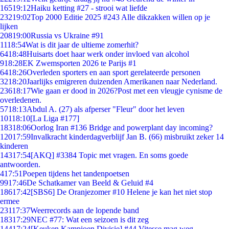
165
19:12
Haiku ketting #27 - strooi wat liefde
232
19:02
Top 2000 Editie 2025 #243 Alle dikzakken willen op je
lijken
208
19:00
Russia vs Ukraine #91
11
18:54
Wat is dit jaar de ultieme zomerhit?
64
18:48
Huisarts doet haar werk onder invloed van alcohol
9
18:28
EK Zwemsporten 2026 te Parijs #1
64
18:26
Overleden sporters en aan sport gerelateerde personen
32
18:20
Jaarlijks emigreren duizenden Amerikanen naar Nederland.
236
18:17
Wie gaan er dood in 2026?Post met een vleugje cynisme de
overledenen.
57
18:13
Abdul A. (27) als afperser "Fleur" door het leven
101
18:10
[La Liga #177]
183
18:06
Oorlog Iran #136 Bridge and powerplant day incoming?
120
17:59
Invalkracht kinderdagverblijf Jan B. (66) misbruikt zeker 14
kinderen
143
17:54
[AKQ] #3384 Topic met vragen. En soms goede
antwoorden.
4
17:51
Poepen tijdens het tandenpoetsen
99
17:46
De Schatkamer van Beeld & Geluid #4
186
17:42
[SBS6] De Oranjezomer #10 Helene je kan het niet stop
ermee
231
17:37
Weerrecords aan de lopende band
183
17:29
NEC #77: Wat een seizoen is dit zeg
144
17:24
[Keuken Kampioen Divisie] #44 Vitesse mag weg