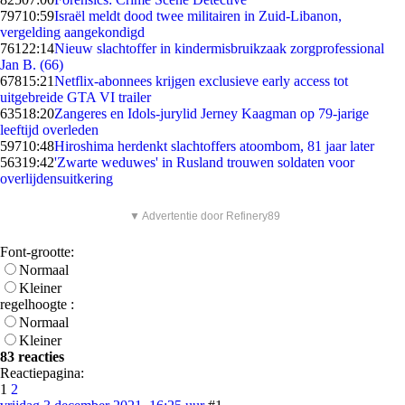
797
10:59
Israël meldt dood twee militairen in Zuid-Libanon,
vergelding aangekondigd
761
22:14
Nieuw slachtoffer in kindermisbruikzaak zorgprofessional
Jan B. (66)
678
15:21
Netflix-abonnees krijgen exclusieve early access tot
uitgebreide GTA VI trailer
635
18:20
Zangeres en Idols-jurylid Jerney Kaagman op 79-jarige
leeftijd overleden
597
10:48
Hiroshima herdenkt slachtoffers atoombom, 81 jaar later
563
19:42
'Zwarte weduwes' in Rusland trouwen soldaten voor
overlijdensuitkering
▼ Advertentie door Refinery89
Font-grootte:
Normaal
Kleiner
regelhoogte :
Normaal
Kleiner
83 reacties
Reactiepagina:
1
2