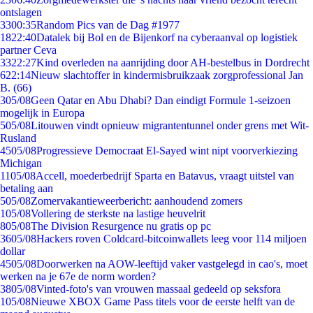
ontslagen
33
00:35
Random Pics van de Dag #1977
18
22:40
Datalek bij Bol en de Bijenkorf na cyberaanval op logistiek
partner Ceva
33
22:27
Kind overleden na aanrijding door AH-bestelbus in Dordrecht
6
22:14
Nieuw slachtoffer in kindermisbruikzaak zorgprofessional Jan
B. (66)
3
05/08
Geen Qatar en Abu Dhabi? Dan eindigt Formule 1-seizoen
mogelijk in Europa
5
05/08
Litouwen vindt opnieuw migrantentunnel onder grens met Wit-
Rusland
45
05/08
Progressieve Democraat El-Sayed wint nipt voorverkiezing
Michigan
11
05/08
Accell, moederbedrijf Sparta en Batavus, vraagt uitstel van
betaling aan
5
05/08
Zomervakantieweerbericht: aanhoudend zomers
1
05/08
Vollering de sterkste na lastige heuvelrit
8
05/08
The Division Resurgence nu gratis op pc
36
05/08
Hackers roven Coldcard-bitcoinwallets leeg voor 114 miljoen
dollar
45
05/08
Doorwerken na AOW-leeftijd vaker vastgelegd in cao's, moet
werken na je 67e de norm worden?
38
05/08
Vinted-foto's van vrouwen massaal gedeeld op seksfora
1
05/08
Nieuwe XBOX Game Pass titels voor de eerste helft van de