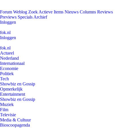
Forum
Weblog
Zoek
Actieve Items
Nieuws
Columns
Reviews
Previews
Specials
Archief
Inloggen
fok.nl
Inloggen
fok.nl
Actueel
Nederland
Internationaal
Economie
Politiek
Tech
Showbiz en Gossip
Opmerkelijk
Entertainment
Showbiz en Gossip
Muziek
Film
Televisie
Media & Cultuur
Bioscoopagenda