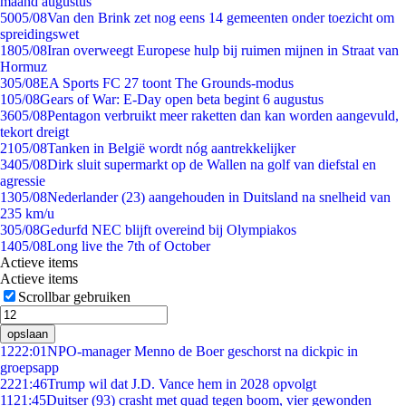
maand augustus
50
05/08
Van den Brink zet nog eens 14 gemeenten onder toezicht om
spreidingswet
18
05/08
Iran overweegt Europese hulp bij ruimen mijnen in Straat van
Hormuz
3
05/08
EA Sports FC 27 toont The Grounds-modus
1
05/08
Gears of War: E-Day open beta begint 6 augustus
36
05/08
Pentagon verbruikt meer raketten dan kan worden aangevuld,
tekort dreigt
21
05/08
Tanken in België wordt nóg aantrekkelijker
34
05/08
Dirk sluit supermarkt op de Wallen na golf van diefstal en
agressie
13
05/08
Nederlander (23) aangehouden in Duitsland na snelheid van
235 km/u
3
05/08
Gedurfd NEC blijft overeind bij Olympiakos
14
05/08
Long live the 7th of October
Actieve items
Actieve items
Scrollbar gebruiken
opslaan
12
22:01
NPO-manager Menno de Boer geschorst na dickpic in
groepsapp
22
21:46
Trump wil dat J.D. Vance hem in 2028 opvolgt
11
21:45
Duitser (93) crasht met quad tegen boom, vier gewonden