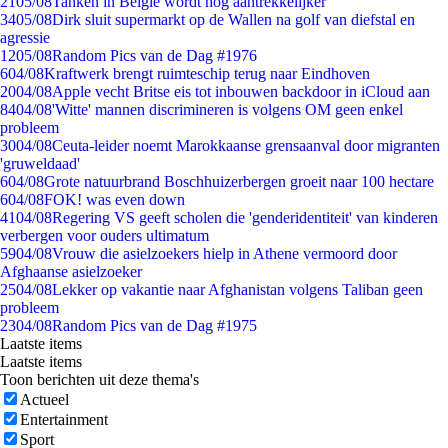
21
05/08
Tanken in België wordt nóg aantrekkelijker
34
05/08
Dirk sluit supermarkt op de Wallen na golf van diefstal en
agressie
12
05/08
Random Pics van de Dag #1976
6
04/08
Kraftwerk brengt ruimteschip terug naar Eindhoven
20
04/08
Apple vecht Britse eis tot inbouwen backdoor in iCloud aan
84
04/08
'Witte' mannen discrimineren is volgens OM geen enkel
probleem
30
04/08
Ceuta-leider noemt Marokkaanse grensaanval door migranten
'gruweldaad'
6
04/08
Grote natuurbrand Boschhuizerbergen groeit naar 100 hectare
6
04/08
FOK! was even down
41
04/08
Regering VS geeft scholen die 'genderidentiteit' van kinderen
verbergen voor ouders ultimatum
59
04/08
Vrouw die asielzoekers hielp in Athene vermoord door
Afghaanse asielzoeker
25
04/08
Lekker op vakantie naar Afghanistan volgens Taliban geen
probleem
23
04/08
Random Pics van de Dag #1975
Laatste items
Laatste items
Toon berichten uit deze thema's
Actueel
Entertainment
Sport