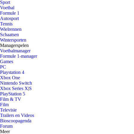
Sport
Voetbal
Formule 1
Autosport
Tennis
Wielrennen
Schaatsen
Wintersporten
Managerspelen
Voetbalmanager
Formule 1-manager
Games
PC
Playstation 4
Xbox One
Nintendo Switch
Xbox Series X|S
PlayStation 5
Film & TV
Film
Televisie
Trailers en Videos
Bioscoopagenda
Forum
Meer