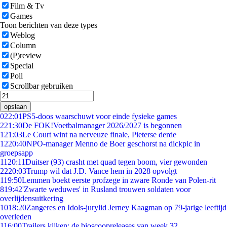
Film & Tv
Games
Toon berichten van deze types
Weblog
Column
(P)review
Special
Poll
Scrollbar gebruiken
opslaan
0
22:01
PS5-doos waarschuwt voor einde fysieke games
2
21:30
De FOK!Voetbalmanager 2026/2027 is begonnen
1
21:03
Le Court wint na nerveuze finale, Pieterse derde
12
20:40
NPO-manager Menno de Boer geschorst na dickpic in
groepsapp
11
20:11
Duitser (93) crasht met quad tegen boom, vier gewonden
22
20:03
Trump wil dat J.D. Vance hem in 2028 opvolgt
1
19:50
Lemmen boekt eerste profzege in zware Ronde van Polen-rit
8
19:42
'Zwarte weduwes' in Rusland trouwen soldaten voor
overlijdensuitkering
10
18:20
Zangeres en Idols-jurylid Jerney Kaagman op 79-jarige leeftijd
overleden
1
16:00
Trailers kijken: de bioscoopreleases van week 32