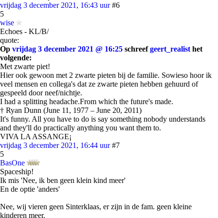
vrijdag 3 december 2021, 16:43 uur
#6
5
wise
Echoes - KL/B/
quote:
Op
vrijdag 3 december 2021 @ 16:25
schreef
geert_realist
het
volgende:
Met zwarte piet!
Hier ook gewoon met 2 zwarte pieten bij de familie. Sowieso hoor ik
veel mensen en collega's dat ze zwarte pieten hebben gehuurd of
gespeeld door neef/nichtje.
I had a splitting headache.From which the future's made.
† Ryan Dunn (June 11, 1977 – June 20, 2011)
It's funny. All you have to do is say something nobody understands
and they'll do practically anything you want them to.
VIVA LA ASSANGE¡
vrijdag 3 december 2021, 16:44 uur
#7
5
BasOne
Spaceship!
Ik mis 'Nee, ik ben geen klein kind meer'
En de optie 'anders'
Nee, wij vieren geen Sinterklaas, er zijn in de fam. geen kleine
kinderen meer.