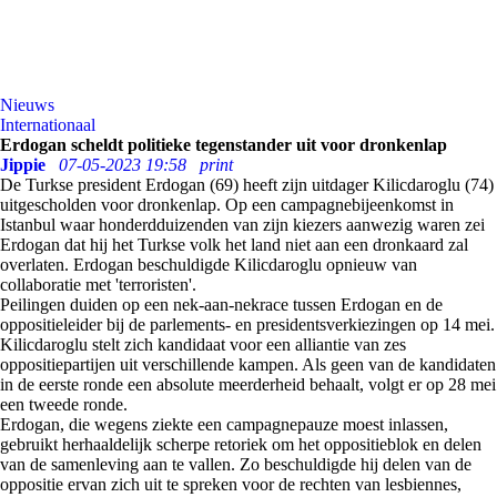
Nieuws
Internationaal
Erdogan scheldt politieke tegenstander uit voor dronkenlap
Jippie
07-05-2023 19:58
print
De Turkse president Erdogan (69) heeft zijn uitdager Kilicdaroglu (74)
uitgescholden voor dronkenlap. Op een campagnebijeenkomst in
Istanbul waar honderdduizenden van zijn kiezers aanwezig waren zei
Erdogan dat hij het Turkse volk het land niet aan een dronkaard zal
overlaten.
Erdogan beschuldigde Kilicdaroglu opnieuw van
collaboratie met 'terroristen'.
Peilingen duiden op een nek-aan-nekrace tussen Erdogan en de
oppositieleider bij de parlements- en presidentsverkiezingen op 14 mei.
Kilicdaroglu stelt zich kandidaat voor een alliantie van zes
oppositiepartijen uit verschillende kampen. Als geen van de kandidaten
in de eerste ronde een absolute meerderheid behaalt, volgt er op 28 mei
een tweede ronde.
Erdogan, die wegens ziekte een campagnepauze moest inlassen,
gebruikt herhaaldelijk scherpe retoriek om het oppositieblok en delen
van de samenleving aan te vallen. Zo beschuldigde hij delen van de
oppositie ervan zich uit te spreken voor de rechten van lesbiennes,