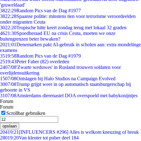
'gruweldaad'
38
22:29
Random Pics van de Dag #1977
38
22:28
Spaanse politie: minstens tien voor terrorisme veroordeelden
onder migranten Ceuta
30
22:20
Tropische hitte keert zondag terug met lokaal 32 graden
46
21:30
Spoedberaad EU na crisis Ceuta, moeten we onze
buitengrenzen beter bewaken?
20
21:01
Denemarken pakt AI-gebruik in scholen aan: extra mondelinge
examens
35
19:58
Random Pics van de Dag #1979
25
19:43
Peter Faber (82) overleden
24
07/08
'Zwarte weduwes' in Rusland trouwen soldaten voor
overlijdensuitkering
15
07/08
Ontslagen bij Halo Studios na Campaign Evolved
30
07/08
Trump grijpt weer in op automatisch staatsburgerschap bij
geboorte in VS
31
07/08
Amsterdams dierenasiel DOA overspoeld met babykonijntjes
Forum
Forum
Scrollbar gebruiken
opslaan
204
19:21
[INFLUENCERS #296] Alles is welkom kneuzing of breuk
280
19:20
Van kleuter tot puber deel 184