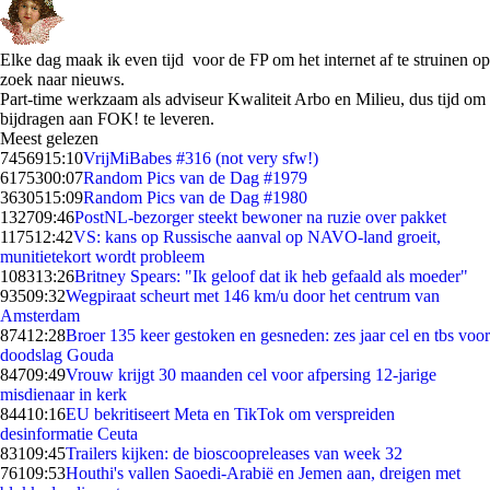
Elke dag maak ik even tijd voor de FP om het internet af te struinen op
zoek naar nieuws.
Part-time werkzaam als adviseur Kwaliteit Arbo en Milieu, dus tijd om
bijdragen aan FOK! te leveren.
Meest gelezen
74569
15:10
VrijMiBabes #316 (not very sfw!)
61753
00:07
Random Pics van de Dag #1979
36305
15:09
Random Pics van de Dag #1980
1327
09:46
PostNL-bezorger steekt bewoner na ruzie over pakket
1175
12:42
VS: kans op Russische aanval op NAVO-land groeit,
munitietekort wordt probleem
1083
13:26
Britney Spears: "Ik geloof dat ik heb gefaald als moeder"
935
09:32
Wegpiraat scheurt met 146 km/u door het centrum van
Amsterdam
874
12:28
Broer 135 keer gestoken en gesneden: zes jaar cel en tbs voor
doodslag Gouda
847
09:49
Vrouw krijgt 30 maanden cel voor afpersing 12-jarige
misdienaar in kerk
844
10:16
EU bekritiseert Meta en TikTok om verspreiden
desinformatie Ceuta
831
09:45
Trailers kijken: de bioscoopreleases van week 32
761
09:53
Houthi's vallen Saoedi-Arabië en Jemen aan, dreigen met