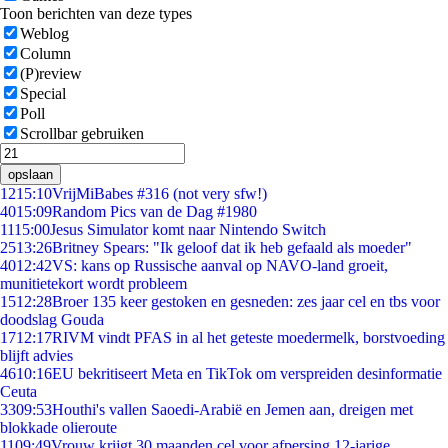
Toon berichten van deze types
Weblog
Column
(P)review
Special
Poll
Scrollbar gebruiken
opslaan
12
15:10
VrijMiBabes #316 (not very sfw!)
40
15:09
Random Pics van de Dag #1980
11
15:00
Jesus Simulator komt naar Nintendo Switch
25
13:26
Britney Spears: "Ik geloof dat ik heb gefaald als moeder"
40
12:42
VS: kans op Russische aanval op NAVO-land groeit,
munitietekort wordt probleem
15
12:28
Broer 135 keer gestoken en gesneden: zes jaar cel en tbs voor
doodslag Gouda
17
12:17
RIVM vindt PFAS in al het geteste moedermelk, borstvoeding
blijft advies
46
10:16
EU bekritiseert Meta en TikTok om verspreiden desinformatie
Ceuta
33
09:53
Houthi's vallen Saoedi-Arabië en Jemen aan, dreigen met
blokkade olieroute
11
09:49
Vrouw krijgt 30 maanden cel voor afpersing 12-jarige