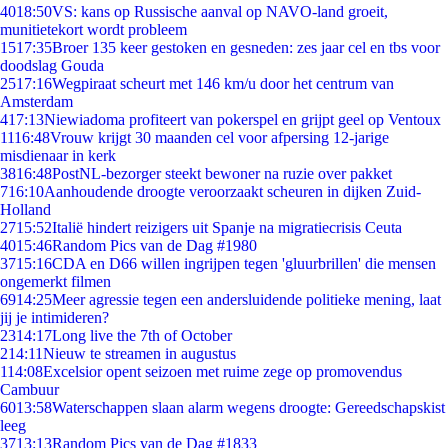
40
18:50
VS: kans op Russische aanval op NAVO-land groeit,
munitietekort wordt probleem
15
17:35
Broer 135 keer gestoken en gesneden: zes jaar cel en tbs voor
doodslag Gouda
25
17:16
Wegpiraat scheurt met 146 km/u door het centrum van
Amsterdam
4
17:13
Niewiadoma profiteert van pokerspel en grijpt geel op Ventoux
11
16:48
Vrouw krijgt 30 maanden cel voor afpersing 12-jarige
misdienaar in kerk
38
16:48
PostNL-bezorger steekt bewoner na ruzie over pakket
7
16:10
Aanhoudende droogte veroorzaakt scheuren in dijken Zuid-
Holland
27
15:52
Italië hindert reizigers uit Spanje na migratiecrisis Ceuta
40
15:46
Random Pics van de Dag #1980
37
15:16
CDA en D66 willen ingrijpen tegen 'gluurbrillen' die mensen
ongemerkt filmen
69
14:25
Meer agressie tegen een andersluidende politieke mening, laat
jij je intimideren?
23
14:17
Long live the 7th of October
2
14:11
Nieuw te streamen in augustus
1
14:08
Excelsior opent seizoen met ruime zege op promovendus
Cambuur
60
13:58
Waterschappen slaan alarm wegens droogte: Gereedschapskist
leeg
37
13:13
Random Pics van de Dag #1833