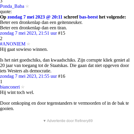
3
Ponda_Baba
quote:
Op
zondag 7 mei 2023 @ 20:11
schreef
bas-beest
het volgende:
Beter een dronkenlap dan een geitenneuker.
Beter een dronkenlap dan een tiran.
zondag 7 mei 2023, 21:51 uur
#15
2
#ANONIEM
Hij gaat sowieso winnen.
Is het niet goedschiks, dan kwaadschiks. Zijn corrupte kliek geniet al
20 jaar van toegang tot de Staatskas. Die gaan dat niet opgeven door
iets Westers als democratie.
zondag 7 mei 2023, 21:55 uur
#16
1
bianconeri
Hij wint toch wel.
Door omkoping en door tegenstanders te vermoorden of in de bak te
gooien.
▼ Advertentie door Refinery89