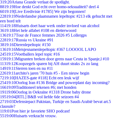
3
19:20
Ariana Grande verlaat de spotlight.
88
19:19
Hoe denkt God echt over homo-seksualiteit? deel 4
60
19:19
[Live Eredivisie #1785] We zijn begonnen!
228
19:19
Nederlandse plaatsnamen lepeltopic #213 elk gehucht met
een bord telt
114
19:18
Huisarts doet haar werk onder invloed van alcohol
36
19:18
Het hele alfabet #108 en 4letterwoord
136
19:17
Tour de France femmes 2026 #5 Lollergps
228
19:17
Russia vs Ukraine #91
38
19:16
Dierenlepeltopic #150
136
19:16
Meisjesnamenlepeltopic #367 LOOOOL LAPO
245
19:15
Voetballers lepel topic #16
159
19:13
Migranten breken door grens naar Ceuta in Spanje,l #10
113
19:12
Koopzegels sparen bij AH duurt straks 2x zo lang
149
19:11
Sterren toen en nu #11
226
19:11
archito's jaren '70 huis #5 - Een nieuw begin
72
19:10
[HAZES-gate #118] Echt een leuk wijf
254
19:10
Oorlog Iran #136 Bridge and powerplant day incoming?
166
19:09
Traditioneel tekenen #6; met honden
191
19:06
Oorlog in Oekraïne #1318 Drone baby drone
195
19:04
[RTL] B&B vol liefde 6de seizoen #4
27
19:03
Defensiepact Pakistan, Turkije en Saudi-Arabië bevat art.5
clausule?
1
19:01
Post hier je favoriete SHO podcast!
55
19:00
Huisarts verkracht vrouw.