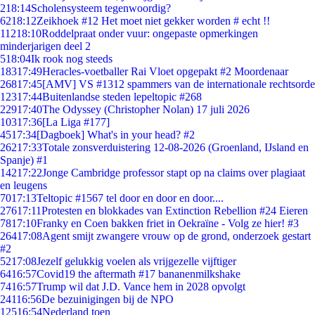
2
18:14
Scholensysteem tegenwoordig?
62
18:12
Zeikhoek #12 Het moet niet gekker worden # echt !!
112
18:10
Roddelpraat onder vuur: ongepaste opmerkingen
minderjarigen deel 2
5
18:04
Ik rook nog steeds
183
17:49
Heracles-voetballer Rai Vloet opgepakt #2 Moordenaar
268
17:45
[AMV] VS #1312 spammers van de internationale rechtsorde
123
17:44
Buitenlandse steden lepeltopic #268
229
17:40
The Odyssey (Christopher Nolan) 17 juli 2026
103
17:36
[La Liga #177]
45
17:34
[Dagboek] What's in your head? #2
262
17:33
Totale zonsverduistering 12-08-2026 (Groenland, IJsland en
Spanje) #1
142
17:22
Jonge Cambridge professor stapt op na claims over plagiaat
en leugens
70
17:13
Teltopic #1567 tel door en door en door....
276
17:11
Protesten en blokkades van Extinction Rebellion #24 Eieren
78
17:10
Franky en Coen bakken friet in Oekraïne - Volg ze hier! #3
264
17:08
Agent smijt zwangere vrouw op de grond, onderzoek gestart
#2
52
17:08
Jezelf gelukkig voelen als vrijgezelle vijftiger
64
16:57
Covid19 the aftermath #17 bananenmilkshake
74
16:57
Trump wil dat J.D. Vance hem in 2028 opvolgt
241
16:56
De bezuinigingen bij de NPO
125
16:54
Nederland toen