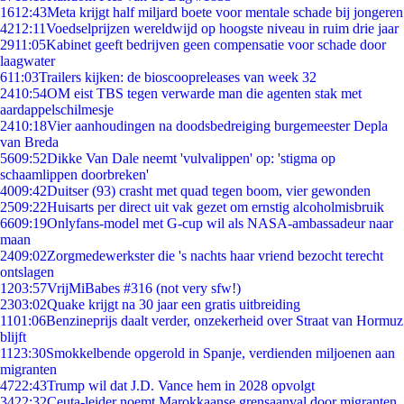
16
12:43
Meta krijgt half miljard boete voor mentale schade bij jongeren
42
12:11
Voedselprijzen wereldwijd op hoogste niveau in ruim drie jaar
29
11:05
Kabinet geeft bedrijven geen compensatie voor schade door
laagwater
6
11:03
Trailers kijken: de bioscoopreleases van week 32
24
10:54
OM eist TBS tegen verwarde man die agenten stak met
aardappelschilmesje
24
10:18
Vier aanhoudingen na doodsbedreiging burgemeester Depla
van Breda
56
09:52
Dikke Van Dale neemt 'vulvalippen' op: 'stigma op
schaamlippen doorbreken'
40
09:42
Duitser (93) crasht met quad tegen boom, vier gewonden
25
09:22
Huisarts per direct uit vak gezet om ernstig alcoholmisbruik
66
09:19
Onlyfans-model met G-cup wil als NASA-ambassadeur naar
maan
24
09:02
Zorgmedewerkster die 's nachts haar vriend bezocht terecht
ontslagen
12
03:57
VrijMiBabes #316 (not very sfw!)
23
03:02
Quake krijgt na 30 jaar een gratis uitbreiding
11
01:06
Benzineprijs daalt verder, onzekerheid over Straat van Hormuz
blijft
11
23:30
Smokkelbende opgerold in Spanje, verdienden miljoenen aan
migranten
47
22:43
Trump wil dat J.D. Vance hem in 2028 opvolgt
34
22:32
Ceuta-leider noemt Marokkaanse grensaanval door migranten