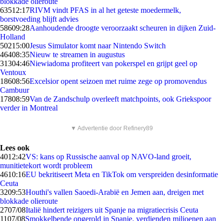
blokkade olieroute
635
12:17
RIVM vindt PFAS in al het geteste moedermelk,
borstvoeding blijft advies
586
09:28
Aanhoudende droogte veroorzaakt scheuren in dijken Zuid-
Holland
502
15:00
Jesus Simulator komt naar Nintendo Switch
464
08:35
Nieuw te streamen in augustus
313
04:46
Niewiadoma profiteert van pokerspel en grijpt geel op
Ventoux
186
08:56
Excelsior opent seizoen met ruime zege op promovendus
Cambuur
178
08:59
Van de Zandschulp overleeft matchpoints, ook Griekspoor
verder in Montreal
▼ Advertentie door Refinery89
Lees ook
40
12:42
VS: kans op Russische aanval op NAVO-land groeit,
munitietekort wordt probleem
46
10:16
EU bekritiseert Meta en TikTok om verspreiden desinformatie
Ceuta
32
09:53
Houthi's vallen Saoedi-Arabië en Jemen aan, dreigen met
blokkade olieroute
27
07/08
Italië hindert reizigers uit Spanje na migratiecrisis Ceuta
11
07/08
Smokkelbende opgerold in Spanje, verdienden miljoenen aan