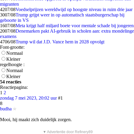
migranten
42
07/08
Voedselprijzen wereldwijd op hoogste niveau in ruim drie jaar
30
07/08
Trump grijpt weer in op automatisch staatsburgerschap bij
geboorte in VS
16
07/08
Meta krijgt half miljard boete voor mentale schade bij jongeren
20
07/08
Denemarken pakt AI-gebruik in scholen aan: extra mondelinge
examens
47
06/08
Trump wil dat J.D. Vance hem in 2028 opvolgt
Font-grootte:
Normaal
Kleiner
regelhoogte :
Normaal
Kleiner
54 reacties
Reactiepagina:
1
2
zondag 7 mei 2023, 20:02 uur
#1
8
budha
Mooi, hij maakt zich duidelijk zorgen.
▼ Advertentie door Refinery89