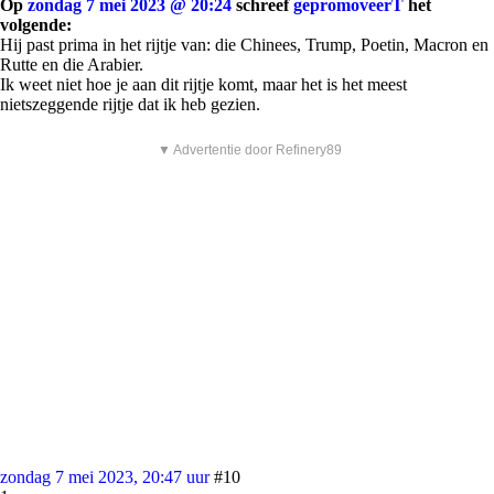
Op
zondag 7 mei 2023 @ 20:24
schreef
gepromoveerT
het
volgende:
Hij past prima in het rijtje van: die Chinees, Trump, Poetin, Macron en
Rutte en die Arabier.
Ik weet niet hoe je aan dit rijtje komt, maar het is het meest
nietszeggende rijtje dat ik heb gezien.
▼ Advertentie door Refinery89
zondag 7 mei 2023, 20:47 uur
#10