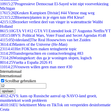
109
15:27
Progressieve Democraat El-Sayed wint nipt voorverkiezing
Michigan
176
15:26
[Keuken Kampioen Divisie] #44 Vitesse mag weg
213
15:22
Bloemen/planten in je eigen tuin #94 Kleur!
42
15:12
Bezoeker verliest deel van vinger in waterattractie Walibi
Holland
86
15:10
GTA VI #12 GTA VI Extended look 27 Augustus Netflix/YT
185
15:08
VS: Political Wars, Voter Fraud and Secret Agendas #148
41
15:05
[videoland]The Real Housewives van het Zuiden
36
14:43
Masters of the Universe (He-Man)
231
14:41
Het FOK!kers maken teringherrie topic
31
14:29
Transfergeruchten en contractverlenging #83
73
14:26
Woningtekort: dus ga je woningen slopen, logisch
80
14:25
Vuelta a España 2026 #1
110
14:23
Vrouwen willen geen man meer #30
Internationaal
Internationaal
Scrollbar gebruiken
opslaan
40
12:42
VS: kans op Russische aanval op NAVO-land groeit,
munitietekort wordt probleem
46
10:16
EU bekritiseert Meta en TikTok om verspreiden desinformatie
Ceuta