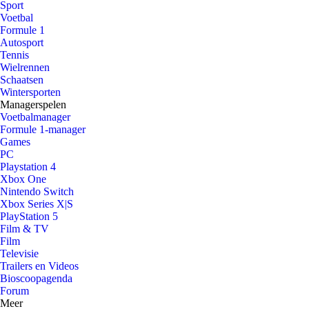
Sport
Voetbal
Formule 1
Autosport
Tennis
Wielrennen
Schaatsen
Wintersporten
Managerspelen
Voetbalmanager
Formule 1-manager
Games
PC
Playstation 4
Xbox One
Nintendo Switch
Xbox Series X|S
PlayStation 5
Film & TV
Film
Televisie
Trailers en Videos
Bioscoopagenda
Forum
Meer