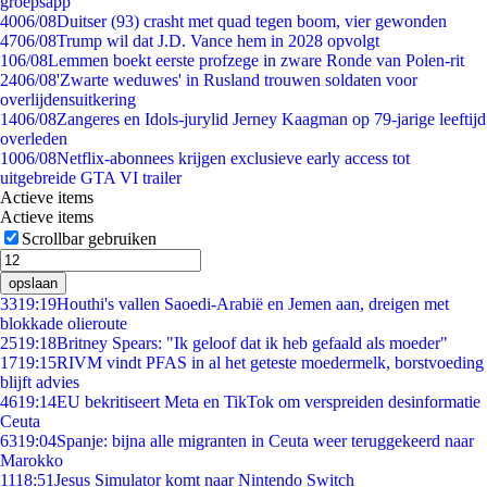
groepsapp
40
06/08
Duitser (93) crasht met quad tegen boom, vier gewonden
47
06/08
Trump wil dat J.D. Vance hem in 2028 opvolgt
1
06/08
Lemmen boekt eerste profzege in zware Ronde van Polen-rit
24
06/08
'Zwarte weduwes' in Rusland trouwen soldaten voor
overlijdensuitkering
14
06/08
Zangeres en Idols-jurylid Jerney Kaagman op 79-jarige leeftijd
overleden
10
06/08
Netflix-abonnees krijgen exclusieve early access tot
uitgebreide GTA VI trailer
Actieve items
Actieve items
Scrollbar gebruiken
opslaan
33
19:19
Houthi's vallen Saoedi-Arabië en Jemen aan, dreigen met
blokkade olieroute
25
19:18
Britney Spears: "Ik geloof dat ik heb gefaald als moeder"
17
19:15
RIVM vindt PFAS in al het geteste moedermelk, borstvoeding
blijft advies
46
19:14
EU bekritiseert Meta en TikTok om verspreiden desinformatie
Ceuta
63
19:04
Spanje: bijna alle migranten in Ceuta weer teruggekeerd naar
Marokko
11
18:51
Jesus Simulator komt naar Nintendo Switch