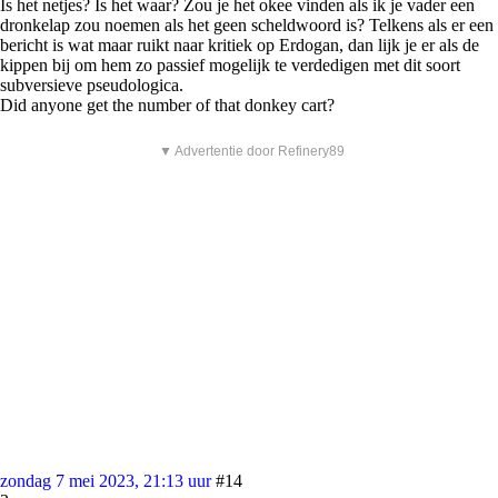
Is het netjes? Is het waar? Zou je het okee vinden als ik je vader een
dronkelap zou noemen als het geen scheldwoord is? Telkens als er een
bericht is wat maar ruikt naar kritiek op Erdogan, dan lijk je er als de
kippen bij om hem zo passief mogelijk te verdedigen met dit soort
subversieve pseudologica.
Did anyone get the number of that donkey cart?
▼ Advertentie door Refinery89
zondag 7 mei 2023, 21:13 uur
#14