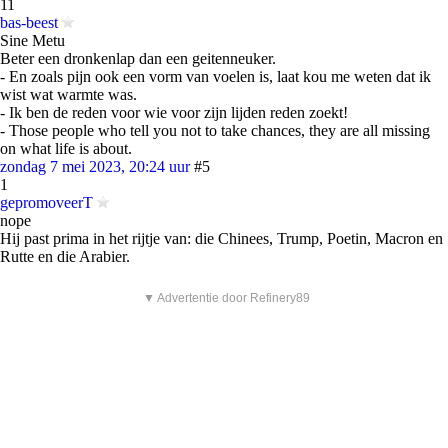
11
bas-beest
Sine Metu
Beter een dronkenlap dan een geitenneuker.
- En zoals pijn ook een vorm van voelen is, laat kou me weten dat ik
wist wat warmte was.
- Ik ben de reden voor wie voor zijn lijden reden zoekt!
- Those people who tell you not to take chances, they are all missing
on what life is about.
zondag 7 mei 2023, 20:24 uur
#5
1
gepromoveerT
nope
Hij past prima in het rijtje van: die Chinees, Trump, Poetin, Macron en
Rutte en die Arabier.
▼ Advertentie door Refinery89