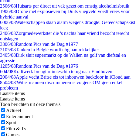
maan
25
06/08
Huisarts per direct uit vak gezet om ernstig alcoholmisbruik
19
06/08
Drone met explosieven bij Duits vliegveld voedt vrees voor
hybride aanval
60
06/08
Waterschappen slaan alarm wegens droogte: Gereedschapskist
leeg
24
06/08
Zorgmedewerkster die 's nachts haar vriend bezocht terecht
ontslagen
38
06/08
Random Pics van de Dag #1977
21
05/08
Tanken in België wordt nóg aantrekkelijker
34
05/08
Dirk sluit supermarkt op de Wallen na golf van diefstal en
agressie
12
05/08
Random Pics van de Dag #1976
6
04/08
Kraftwerk brengt ruimteschip terug naar Eindhoven
20
04/08
Apple vecht Britse eis tot inbouwen backdoor in iCloud aan
85
04/08
'Witte' mannen discrimineren is volgens OM geen enkel
probleem
Laatste items
Laatste items
Toon berichten uit deze thema's
Actueel
Entertainment
Sport
Film & Tv
Games