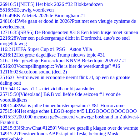
269
16:51
[NET5] Het blok 2026 #32 Blokkendozen
55
16:50
Eeuwig voortleven
6
16:49
EK Atletiek 2026 te Birmingham #1
248
16:45
Wie gaan er dood in 2026?Post met een vleugje cynisme de
overledenen.
127
16:35
[SBS6] De Bondgenoten #318 Een klein kusje moet kunnen
22
16:28
Weer een parkeergarage dicht in Dordrecht, auto's zo snel
mogelijk weg
1
16:21
UEFA Super Cup #1 PSG - Aston Villa
62
16:12
Het grote dagelijkse Trump nieuws topic #31
5
16:11
Het gezellige Eurojackpot KNVB Bekertopic 2026/27 #1
85
16:03
Voorspellingstopic: Wie is hier de weerkundige? #16
121
16:02
Saxofoon sound (deel 2)
35
16:01
Vertrouwen in economie neemt flink af, op een na grootse
daling ooit
1
15:54
LG nas n1t1 - niet zichtbaar bij aansluiten
257
15:50
[Videoland] B&B vol liefde 6de seizoen #1 voor de
vooruitkijkers
180
15:48
Wat is jullie binnenhuistemperatuur? #81 Horrorzomer
275
15:46
Het enige echte LEGO-topic #45 LEGOOOOOOOOOOO
60
15:37
200.000 mensen geëvacueerd vanwege bosbrand in Zuidwest-
Frankrijk
125
15:33
[ShowChat #1259] Waar we gezellig klagen over de warmte
149
15:27
Pensioenfonds ABP stapt uit Tesla, beloning Musk
struikelblok