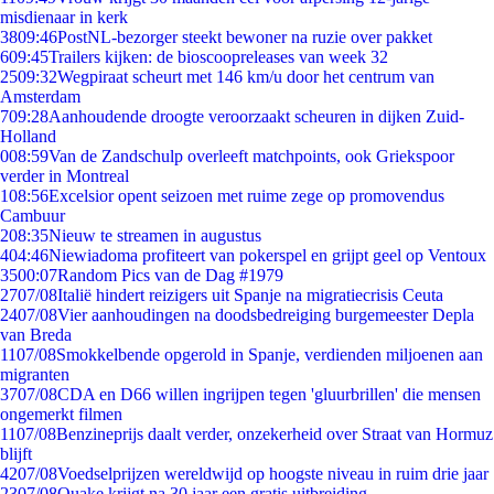
misdienaar in kerk
38
09:46
PostNL-bezorger steekt bewoner na ruzie over pakket
6
09:45
Trailers kijken: de bioscoopreleases van week 32
25
09:32
Wegpiraat scheurt met 146 km/u door het centrum van
Amsterdam
7
09:28
Aanhoudende droogte veroorzaakt scheuren in dijken Zuid-
Holland
0
08:59
Van de Zandschulp overleeft matchpoints, ook Griekspoor
verder in Montreal
1
08:56
Excelsior opent seizoen met ruime zege op promovendus
Cambuur
2
08:35
Nieuw te streamen in augustus
4
04:46
Niewiadoma profiteert van pokerspel en grijpt geel op Ventoux
35
00:07
Random Pics van de Dag #1979
27
07/08
Italië hindert reizigers uit Spanje na migratiecrisis Ceuta
24
07/08
Vier aanhoudingen na doodsbedreiging burgemeester Depla
van Breda
11
07/08
Smokkelbende opgerold in Spanje, verdienden miljoenen aan
migranten
37
07/08
CDA en D66 willen ingrijpen tegen 'gluurbrillen' die mensen
ongemerkt filmen
11
07/08
Benzineprijs daalt verder, onzekerheid over Straat van Hormuz
blijft
42
07/08
Voedselprijzen wereldwijd op hoogste niveau in ruim drie jaar
23
07/08
Quake krijgt na 30 jaar een gratis uitbreiding