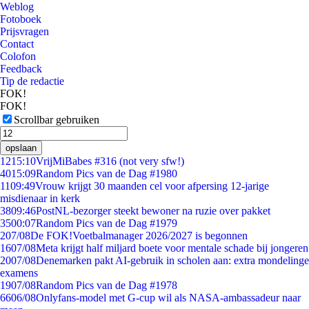
Weblog
Fotoboek
Prijsvragen
Contact
Colofon
Feedback
Tip de redactie
FOK!
FOK!
Scrollbar gebruiken
opslaan
12
15:10
VrijMiBabes #316 (not very sfw!)
40
15:09
Random Pics van de Dag #1980
11
09:49
Vrouw krijgt 30 maanden cel voor afpersing 12-jarige
misdienaar in kerk
38
09:46
PostNL-bezorger steekt bewoner na ruzie over pakket
35
00:07
Random Pics van de Dag #1979
2
07/08
De FOK!Voetbalmanager 2026/2027 is begonnen
16
07/08
Meta krijgt half miljard boete voor mentale schade bij jongeren
20
07/08
Denemarken pakt AI-gebruik in scholen aan: extra mondelinge
examens
19
07/08
Random Pics van de Dag #1978
66
06/08
Onlyfans-model met G-cup wil als NASA-ambassadeur naar