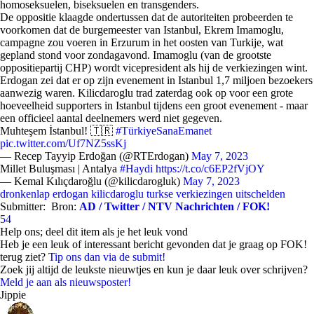
homoseksuelen, biseksuelen en transgenders.
De oppositie klaagde ondertussen dat de autoriteiten probeerden te
voorkomen dat de burgemeester van Istanbul, Ekrem Imamoglu,
campagne zou voeren in Erzurum in het oosten van Turkije, wat
gepland stond voor zondagavond. Imamoglu (van de grootste
oppositiepartij CHP) wordt vicepresident als hij de verkiezingen wint.
Erdogan zei dat er op zijn evenement in Istanbul 1,7 miljoen bezoekers
aanwezig waren. Kilicdaroglu trad zaterdag ook op voor een grote
hoeveelheid supporters in Istanbul tijdens een groot evenement - maar
een officieel aantal deelnemers werd niet gegeven.
Muhteşem İstanbul! 🇹🇷
#TürkiyeSanaEmanet
pic.twitter.com/Uf7NZ5ssKj
— Recep Tayyip Erdoğan (@RTErdogan)
May 7, 2023
Millet Buluşması | Antalya
#Haydi
https://t.co/c6EP2fVjOY
— Kemal Kılıçdaroğlu (@kilicdarogluk)
May 7, 2023
dronkenlap
erdogan
kilicdaroglu
turkse verkiezingen
uitschelden
Submitter:
Bron:
AD / Twitter / NTV Nachrichten / FOK!
54
Help ons; deel dit item als je het leuk vond
Heb je een leuk of interessant bericht gevonden dat je graag op FOK!
terug ziet?
Tip ons dan via de submit!
Zoek jij altijd de leukste nieuwtjes en kun je daar leuk over schrijven?
Meld je aan als nieuwsposter!
Jippie