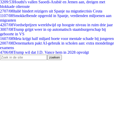
32
09:53
Houthi's vallen Saoedi-Arabië en Jemen aan, dreigen met
blokkade olieroute
27
07/08
Italië hindert reizigers uit Spanje na migratiecrisis Ceuta
11
07/08
Smokkelbende opgerold in Spanje, verdienden miljoenen aan
migranten
42
07/08
Voedselprijzen wereldwijd op hoogste niveau in ruim drie jaar
30
07/08
Trump grijpt weer in op automatisch staatsburgerschap bij
geboorte in VS
16
07/08
Meta krijgt half miljard boete voor mentale schade bij jongeren
20
07/08
Denemarken pakt AI-gebruik in scholen aan: extra mondelinge
examens
47
06/08
Trump wil dat J.D. Vance hem in 2028 opvolgt