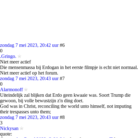
zondag 7 mei 2023, 20:42 uur
#6
0
.Gringo.
Niet meer actief
Die mensenmassa bij Erdogan in het eerste filmpje is echt niet normaal.
Niet meer actief op het forum.
zondag 7 mei 2023, 20:43 uur
#7
0
Alarmonoff
Uiteindelijk zal blijken dat Erdo geen kwaaie was. Soort Trump die
gewoon, bij volle bewustzijn z'n ding doet.
God was in Christ, reconciling the world unto himself, not imputing
their trespasses unto them;
zondag 7 mei 2023, 20:43 uur
#8
3
Nickysan
quote: