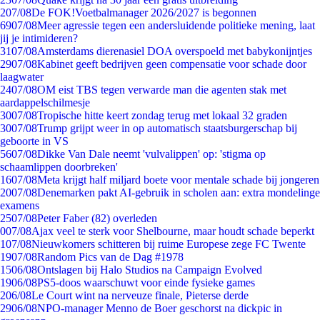
2
07/08
De FOK!Voetbalmanager 2026/2027 is begonnen
69
07/08
Meer agressie tegen een andersluidende politieke mening, laat
jij je intimideren?
31
07/08
Amsterdams dierenasiel DOA overspoeld met babykonijntjes
29
07/08
Kabinet geeft bedrijven geen compensatie voor schade door
laagwater
24
07/08
OM eist TBS tegen verwarde man die agenten stak met
aardappelschilmesje
30
07/08
Tropische hitte keert zondag terug met lokaal 32 graden
30
07/08
Trump grijpt weer in op automatisch staatsburgerschap bij
geboorte in VS
56
07/08
Dikke Van Dale neemt 'vulvalippen' op: 'stigma op
schaamlippen doorbreken'
16
07/08
Meta krijgt half miljard boete voor mentale schade bij jongeren
20
07/08
Denemarken pakt AI-gebruik in scholen aan: extra mondelinge
examens
25
07/08
Peter Faber (82) overleden
0
07/08
Ajax veel te sterk voor Shelbourne, maar houdt schade beperkt
1
07/08
Nieuwkomers schitteren bij ruime Europese zege FC Twente
19
07/08
Random Pics van de Dag #1978
15
06/08
Ontslagen bij Halo Studios na Campaign Evolved
19
06/08
PS5-doos waarschuwt voor einde fysieke games
2
06/08
Le Court wint na nerveuze finale, Pieterse derde
29
06/08
NPO-manager Menno de Boer geschorst na dickpic in