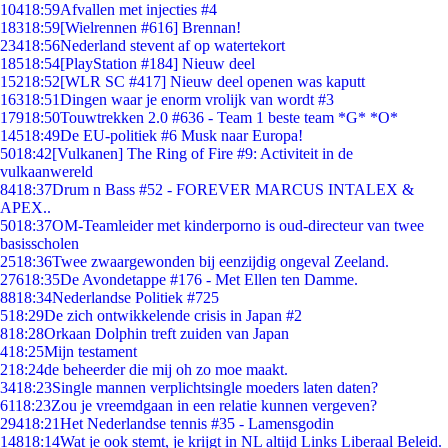
104
18:59
Afvallen met injecties #4
183
18:59
[Wielrennen #616] Brennan!
234
18:56
Nederland stevent af op watertekort
185
18:54
[PlayStation #184] Nieuw deel
152
18:52
[WLR SC #417] Nieuw deel openen was kaputt
163
18:51
Dingen waar je enorm vrolijk van wordt #3
179
18:50
Touwtrekken 2.0 #636 - Team 1 beste team *G* *O*
145
18:49
De EU-politiek #6 Musk naar Europa!
50
18:42
[Vulkanen] The Ring of Fire #9: Activiteit in de
vulkaanwereld
84
18:37
Drum n Bass #52 - FOREVER MARCUS INTALEX &
APEX..
50
18:37
OM-Teamleider met kinderporno is oud-directeur van twee
basisscholen
25
18:36
Twee zwaargewonden bij eenzijdig ongeval Zeeland.
276
18:35
De Avondetappe #176 - Met Ellen ten Damme.
88
18:34
Nederlandse Politiek #725
5
18:29
De zich ontwikkelende crisis in Japan #2
8
18:28
Orkaan Dolphin treft zuiden van Japan
4
18:25
Mijn testament
2
18:24
de beheerder die mij oh zo moe maakt.
34
18:23
Single mannen verplichtsingle moeders laten daten?
61
18:23
Zou je vreemdgaan in een relatie kunnen vergeven?
294
18:21
Het Nederlandse tennis #35 - Lamensgodin
148
18:14
Wat je ook stemt, je krijgt in NL altijd Links Liberaal Beleid.