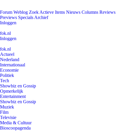
Forum
Weblog
Zoek
Actieve Items
Nieuws
Columns
Reviews
Previews
Specials
Archief
Inloggen
fok.nl
Inloggen
fok.nl
Actueel
Nederland
Internationaal
Economie
Politiek
Tech
Showbiz en Gossip
Opmerkelijk
Entertainment
Showbiz en Gossip
Muziek
Film
Televisie
Media & Cultuur
Bioscoopagenda