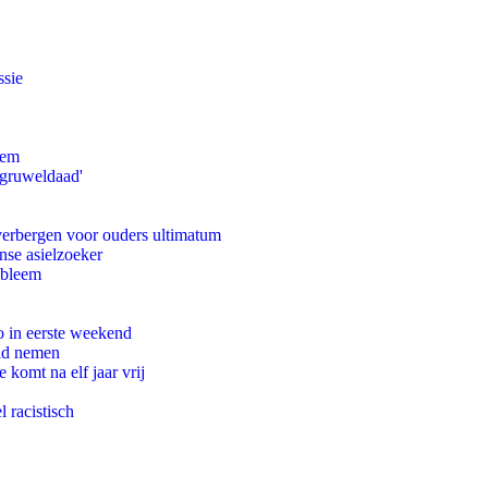
ssie
eem
'gruweldaad'
 verbergen voor ouders ultimatum
nse asielzoeker
obleem
o in eerste weekend
eid nemen
komt na elf jaar vrij
 racistisch