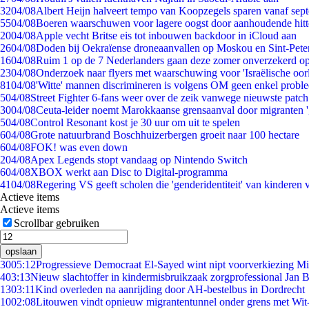
32
04/08
Albert Heijn halveert tempo van Koopzegels sparen vanaf sep
55
04/08
Boeren waarschuwen voor lagere oogst door aanhoudende hitt
20
04/08
Apple vecht Britse eis tot inbouwen backdoor in iCloud aan
26
04/08
Doden bij Oekraïense droneaanvallen op Moskou en Sint-Pete
16
04/08
Ruim 1 op de 7 Nederlanders gaan deze zomer onverzekerd op
23
04/08
Onderzoek naar flyers met waarschuwing voor 'Israëlische oor
81
04/08
'Witte' mannen discrimineren is volgens OM geen enkel probl
5
04/08
Street Fighter 6-fans weer over de zeik vanwege nieuwste patch
30
04/08
Ceuta-leider noemt Marokkaanse grensaanval door migranten 
5
04/08
Control Resonant kost je 30 uur om uit te spelen
6
04/08
Grote natuurbrand Boschhuizerbergen groeit naar 100 hectare
6
04/08
FOK! was even down
2
04/08
Apex Legends stopt vandaag op Nintendo Switch
6
04/08
XBOX werkt aan Disc to Digital-programma
41
04/08
Regering VS geeft scholen die 'genderidentiteit' van kinderen
Actieve items
Actieve items
Scrollbar gebruiken
opslaan
30
05:12
Progressieve Democraat El-Sayed wint nipt voorverkiezing M
4
03:13
Nieuw slachtoffer in kindermisbruikzaak zorgprofessional Jan B
13
03:11
Kind overleden na aanrijding door AH-bestelbus in Dordrecht
10
02:08
Litouwen vindt opnieuw migrantentunnel onder grens met Wit