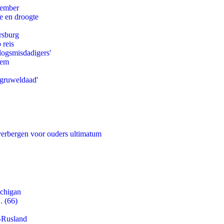
tember
e en droogte
rsburg
 reis
logsmisdadigers'
eem
'gruweldaad'
 verbergen voor ouders ultimatum
ichigan
. (66)
-Rusland