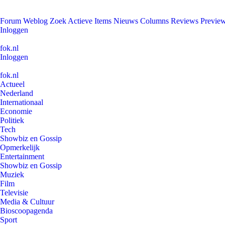
Forum
Weblog
Zoek
Actieve Items
Nieuws
Columns
Reviews
Previe
Inloggen
fok.nl
Inloggen
fok.nl
Actueel
Nederland
Internationaal
Economie
Politiek
Tech
Showbiz en Gossip
Opmerkelijk
Entertainment
Showbiz en Gossip
Muziek
Film
Televisie
Media & Cultuur
Bioscoopagenda
Sport