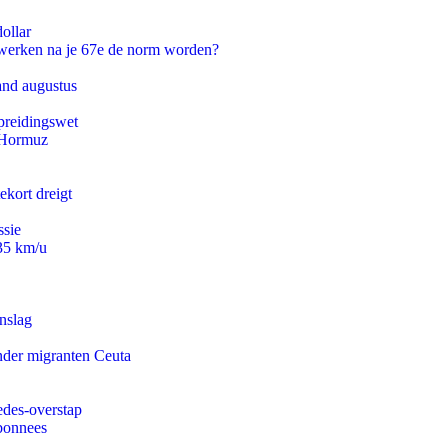
ollar
 werken na je 67e de norm worden?
and augustus
preidingswet
n Hormuz
ekort dreigt
ssie
235 km/u
nslag
onder migranten Ceuta
edes-overstap
abonnees