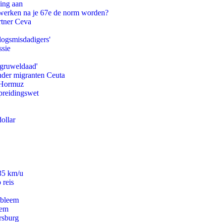
ling aan
 werken na je 67e de norm worden?
rtner Ceva
logsmisdadigers'
ssie
'gruweldaad'
onder migranten Ceuta
n Hormuz
preidingswet
ollar
235 km/u
 reis
obleem
eem
rsburg