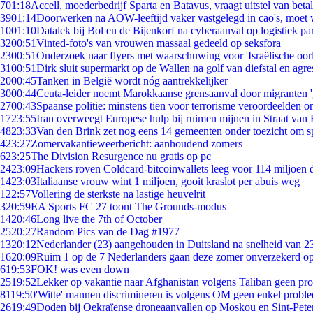
7
01:18
Accell, moederbedrijf Sparta en Batavus, vraagt uitstel van beta
39
01:14
Doorwerken na AOW-leeftijd vaker vastgelegd in cao's, moet
10
01:10
Datalek bij Bol en de Bijenkorf na cyberaanval op logistiek pa
32
00:51
Vinted-foto's van vrouwen massaal gedeeld op seksfora
23
00:51
Onderzoek naar flyers met waarschuwing voor 'Israëlische oor
31
00:51
Dirk sluit supermarkt op de Wallen na golf van diefstal en agre
20
00:45
Tanken in België wordt nóg aantrekkelijker
30
00:44
Ceuta-leider noemt Marokkaanse grensaanval door migranten 
27
00:43
Spaanse politie: minstens tien voor terrorisme veroordeelden 
17
23:55
Iran overweegt Europese hulp bij ruimen mijnen in Straat va
48
23:33
Van den Brink zet nog eens 14 gemeenten onder toezicht om s
4
23:27
Zomervakantieweerbericht: aanhoudend zomers
6
23:25
The Division Resurgence nu gratis op pc
24
23:09
Hackers roven Coldcard-bitcoinwallets leeg voor 114 miljoen d
14
23:03
Italiaanse vrouw wint 1 miljoen, gooit kraslot per abuis weg
1
22:57
Vollering de sterkste na lastige heuvelrit
3
20:59
EA Sports FC 27 toont The Grounds-modus
14
20:46
Long live the 7th of October
25
20:27
Random Pics van de Dag #1977
13
20:12
Nederlander (23) aangehouden in Duitsland na snelheid van 
16
20:09
Ruim 1 op de 7 Nederlanders gaan deze zomer onverzekerd op
6
19:53
FOK! was even down
25
19:52
Lekker op vakantie naar Afghanistan volgens Taliban geen pr
81
19:50
'Witte' mannen discrimineren is volgens OM geen enkel probl
26
19:49
Doden bij Oekraïense droneaanvallen op Moskou en Sint-Pete