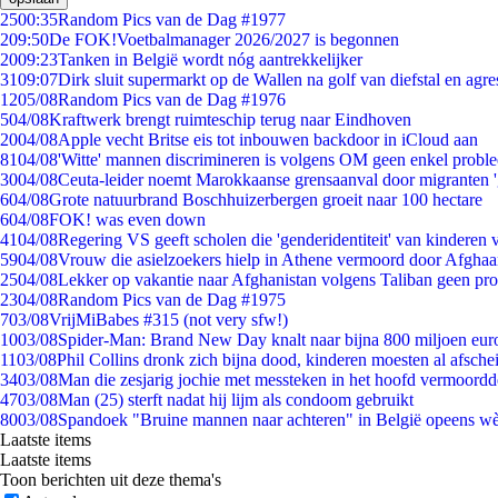
25
00:35
Random Pics van de Dag #1977
2
09:50
De FOK!Voetbalmanager 2026/2027 is begonnen
20
09:23
Tanken in België wordt nóg aantrekkelijker
31
09:07
Dirk sluit supermarkt op de Wallen na golf van diefstal en agre
12
05/08
Random Pics van de Dag #1976
5
04/08
Kraftwerk brengt ruimteschip terug naar Eindhoven
20
04/08
Apple vecht Britse eis tot inbouwen backdoor in iCloud aan
81
04/08
'Witte' mannen discrimineren is volgens OM geen enkel probl
30
04/08
Ceuta-leider noemt Marokkaanse grensaanval door migranten 
6
04/08
Grote natuurbrand Boschhuizerbergen groeit naar 100 hectare
6
04/08
FOK! was even down
41
04/08
Regering VS geeft scholen die 'genderidentiteit' van kinderen
59
04/08
Vrouw die asielzoekers hielp in Athene vermoord door Afghaa
25
04/08
Lekker op vakantie naar Afghanistan volgens Taliban geen pr
23
04/08
Random Pics van de Dag #1975
7
03/08
VrijMiBabes #315 (not very sfw!)
10
03/08
Spider-Man: Brand New Day knalt naar bijna 800 miljoen eur
11
03/08
Phil Collins dronk zich bijna dood, kinderen moesten al afsch
34
03/08
Man die zesjarig jochie met messteken in het hoofd vermoordde 
47
03/08
Man (25) sterft nadat hij lijm als condoom gebruikt
80
03/08
Spandoek "Bruine mannen naar achteren" in België opeens wèl
Laatste items
Laatste items
Toon berichten uit deze thema's