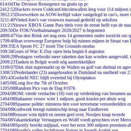
6
14:04
The Division Resurgence nu gratis op pc
24
12:52
Hackers roven Coldcard-bitcoinwallets leeg voor 114 miljoen d
39
12:15
Doorwerken na AOW-leeftijd vaker vastgelegd in cao's, moet
32
11:40
Vinted-foto's van vrouwen massaal gedeeld op seksfora
1
11:21
Nieuwe XBOX Game Pass titels voor de eerste helft van de ma
2
09:50
De FOK!Voetbalmanager 2026/2027 is begonnen
48
09:47
Van den Brink zet nog eens 14 gemeenten onder toezicht om s
17
09:40
Iran overweegt Europese hulp bij ruimen mijnen in Straat va
3
09:35
EA Sports FC 27 toont The Grounds-modus
1
09:34
Gears of War: E-Day open beta begint 6 augustus
36
09:29
Pentagon verbruikt meer raketten dan kan worden aangevuld, t
20
09:23
Tanken in België wordt nóg aantrekkelijker
31
09:07
Dirk sluit supermarkt op de Wallen na golf van diefstal en agre
13
08:53
Nederlander (23) aangehouden in Duitsland na snelheid van 
3
05:43
Gedurfd NEC blijft overeind bij Olympiakos
14
05/08
Long live the 7th of October
12
05/08
Random Pics van de Dag #1976
20
04/08
OM: vierde verdachte (18) vast op verdenking van beramen aa
14
04/08
Italiaanse vrouw wint 1 miljoen, gooit kraslot per abuis weg
27
04/08
Spaanse politie: minstens tien voor terrorisme veroordeelden 
5
04/08
Kraftwerk brengt ruimteschip terug naar Eindhoven
1
04/08
Reusser wint tijdrit en neemt geel over, Nooijen knap tweede
7
04/08
Vakantiekiekje Verstappen en Wolff voedt geruchten over Merc
18
04/08
Spotify bereikt mijlpaal, voor het eerst 300 miljoen premium-
27
04/08
Houthi's vallen luchthaven Najran in Saoedi-Arabië aan