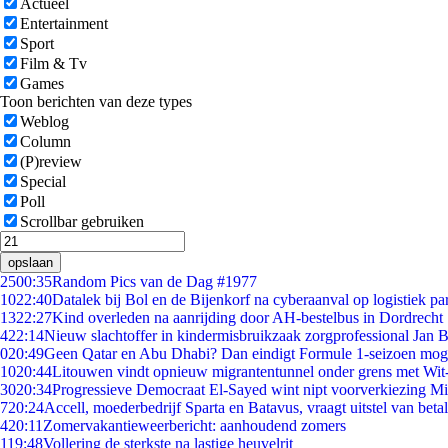
Actueel
Entertainment
Sport
Film & Tv
Games
Toon berichten van deze types
Weblog
Column
(P)review
Special
Poll
Scrollbar gebruiken
opslaan
25
00:35
Random Pics van de Dag #1977
10
22:40
Datalek bij Bol en de Bijenkorf na cyberaanval op logistiek pa
13
22:27
Kind overleden na aanrijding door AH-bestelbus in Dordrecht
4
22:14
Nieuw slachtoffer in kindermisbruikzaak zorgprofessional Jan B
0
20:49
Geen Qatar en Abu Dhabi? Dan eindigt Formule 1-seizoen moge
10
20:44
Litouwen vindt opnieuw migrantentunnel onder grens met Wit
30
20:34
Progressieve Democraat El-Sayed wint nipt voorverkiezing M
7
20:24
Accell, moederbedrijf Sparta en Batavus, vraagt uitstel van beta
4
20:11
Zomervakantieweerbericht: aanhoudend zomers
1
19:48
Vollering de sterkste na lastige heuvelrit