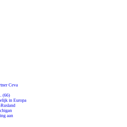
rtner Ceva
. (66)
lijk in Europa
-Rusland
ichigan
ling aan