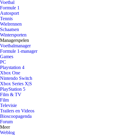
Voetbal
Formule 1
Autosport
Tennis
Wielrennen
Schaatsen
Wintersporten
Managerspelen
Voetbalmanager
Formule 1-manager
Games
PC
Playstation 4
Xbox One
Nintendo Switch
Xbox Series X|S
PlayStation 5
Film & TV
Film
Televisie
Trailers en Videos
Bioscoopagenda
Forum
Meer
Weblog