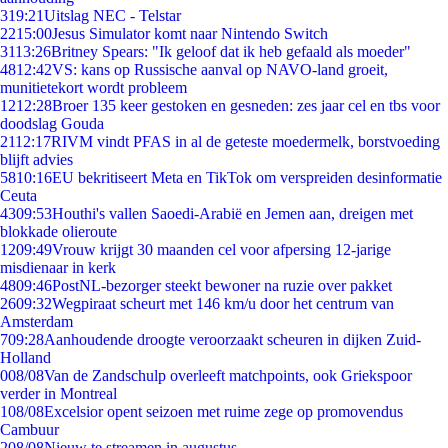
3
19:21
Uitslag NEC - Telstar
22
15:00
Jesus Simulator komt naar Nintendo Switch
31
13:26
Britney Spears: "Ik geloof dat ik heb gefaald als moeder"
48
12:42
VS: kans op Russische aanval op NAVO-land groeit,
munitietekort wordt probleem
12
12:28
Broer 135 keer gestoken en gesneden: zes jaar cel en tbs voor
doodslag Gouda
21
12:17
RIVM vindt PFAS in al de geteste moedermelk, borstvoeding
blijft advies
58
10:16
EU bekritiseert Meta en TikTok om verspreiden desinformatie
Ceuta
43
09:53
Houthi's vallen Saoedi-Arabië en Jemen aan, dreigen met
blokkade olieroute
12
09:49
Vrouw krijgt 30 maanden cel voor afpersing 12-jarige
misdienaar in kerk
48
09:46
PostNL-bezorger steekt bewoner na ruzie over pakket
26
09:32
Wegpiraat scheurt met 146 km/u door het centrum van
Amsterdam
7
09:28
Aanhoudende droogte veroorzaakt scheuren in dijken Zuid-
Holland
0
08/08
Van de Zandschulp overleeft matchpoints, ook Griekspoor
verder in Montreal
1
08/08
Excelsior opent seizoen met ruime zege op promovendus
Cambuur
2
08/08
Nieuw te streamen in augustus