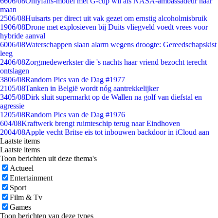
66
06/08
Onlyfans-model met G-cup wil als NASA-ambassadeur naar
maan
25
06/08
Huisarts per direct uit vak gezet om ernstig alcoholmisbruik
19
06/08
Drone met explosieven bij Duits vliegveld voedt vrees voor
hybride aanval
60
06/08
Waterschappen slaan alarm wegens droogte: Gereedschapskist
leeg
24
06/08
Zorgmedewerkster die 's nachts haar vriend bezocht terecht
ontslagen
38
06/08
Random Pics van de Dag #1977
21
05/08
Tanken in België wordt nóg aantrekkelijker
34
05/08
Dirk sluit supermarkt op de Wallen na golf van diefstal en
agressie
12
05/08
Random Pics van de Dag #1976
6
04/08
Kraftwerk brengt ruimteschip terug naar Eindhoven
20
04/08
Apple vecht Britse eis tot inbouwen backdoor in iCloud aan
Laatste items
Laatste items
Toon berichten uit deze thema's
Actueel
Entertainment
Sport
Film & Tv
Games
Toon berichten van deze types