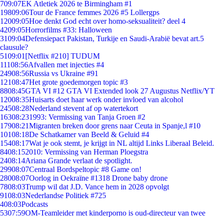
7
09:07
EK Atletiek 2026 te Birmingham #1
198
09:06
Tour de France femmes 2026 #5 Lollergps
120
09:05
Hoe denkt God echt over homo-seksualiteit? deel 4
42
09:05
Horrorfilms #33: Halloween
31
09:04
Defensiepact Pakistan, Turkije en Saudi-Arabië bevat art.5
clausule?
51
09:01
[Netflix #210] TUDUM
111
08:56
Afvallen met injecties #4
249
08:56
Russia vs Ukraine #91
121
08:47
Het grote goedemorgen topic #3
88
08:45
GTA VI #12 GTA VI Extended look 27 Augustus Netflix/YT
120
08:35
Huisarts doet haar werk onder invloed van alcohol
245
08:28
Nederland stevent af op watertekort
163
08:23
1993: Vermissing van Tanja Groen #2
179
08:21
Migranten breken door grens naar Ceuta in Spanje,l #10
101
08:18
De Schatkamer van Beeld & Geluid #4
154
08:17
Wat je ook stemt, je krijgt in NL altijd Links Liberaal Beleid.
84
08:15
2010: Vermissing van Herman Ploegstra
24
08:14
Ariana Grande verlaat de spotlight.
299
08:07
Centraal Bordspeltopic #8 Game on!
280
08:07
Oorlog in Oekraïne #1318 Drone baby drone
78
08:03
Trump wil dat J.D. Vance hem in 2028 opvolgt
91
08:03
Nederlandse Politiek #725
4
08:03
Podcasts
53
07:59
OM-Teamleider met kinderporno is oud-directeur van twee