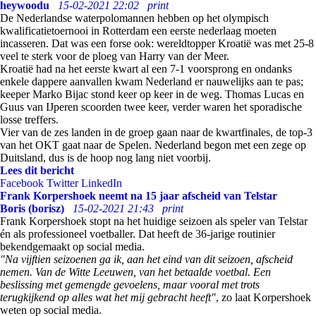
heywoodu
15-02-2021 22:02
print
De Nederlandse waterpolomannen hebben op het olympisch
kwalificatietoernooi in Rotterdam een eerste nederlaag moeten
incasseren. Dat was een forse ook: wereldtopper Kroatië was met 25-8
veel te sterk voor de ploeg van Harry van der Meer.
Kroatië had na het eerste kwart al een 7-1 voorsprong en ondanks
enkele dappere aanvallen kwam Nederland er nauwelijks aan te pas;
keeper Marko Bijac stond keer op keer in de weg. Thomas Lucas en
Guus van IJperen scoorden twee keer, verder waren het sporadische
losse treffers.
Vier van de zes landen in de groep gaan naar de kwartfinales, de top-3
van het OKT gaat naar de Spelen. Nederland begon met een zege op
Duitsland, dus is de hoop nog lang niet voorbij.
Lees dit bericht
Facebook
Twitter
LinkedIn
Frank Korpershoek neemt na 15 jaar afscheid van Telstar
Boris (borisz)
15-02-2021 21:43
print
Frank Korpershoek stopt na het huidige seizoen als speler van Telstar
én als professioneel voetballer. Dat heeft de 36-jarige routinier
bekendgemaakt op social media.
"Na vijftien seizoenen ga ik, aan het eind van dit seizoen, afscheid
nemen. Van de Witte Leeuwen, van het betaalde voetbal. Een
beslissing met gemengde gevoelens, maar vooral met trots
terugkijkend op alles wat het mij gebracht heeft"
, zo laat Korpershoek
weten op social media.