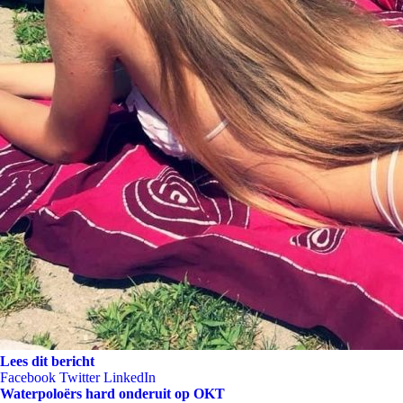
Lees dit bericht
Facebook
Twitter
LinkedIn
Waterpoloërs hard onderuit op OKT