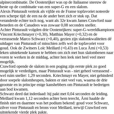
alpinecombinatie. De Oostenrijker was op de Italiaanse sneeuw de
beste op de combinatie van een super-G en een slalom.
Alexis Pinturault vertrok als vijfde en de Franse topfavoriet noteerde
een scherpe tijd: de een na de ander beet zich er stuk op. Dat
veranderde echter toch nog, want als 32e kwam James Crawford naar
beneden en de Canadees was zowaar 0,08 seconden sneller.
Achter Pinturault volgden drie Oostenrijkers: super-G-wereldkampioen
Vincent Kriechmayer (+0,30), Matthias Mayer (+0,32) en de
verrassende Marco Schwarz (+0,40), gezien zijn slalomkwaliteiten dé
uitdager van Pinturault of misschien zelfs wel de topfavoriet voor
goud. Ook de Zwitsers Loïc Meillard (+0,43) en Luca Ärni (+0,53)
leken uitstekende kansen te hebben om zich met hun slalombenen naar
voren te werken in de middag, achter hen leek niet heel veel meer
mogelijk.
Crawford opende de slalom in een poging zijn eerste plek zo goed
mogelijk te verdedigen, maar Pinturault was - niet geheel verrassend -
wel ruim sneller: 1,29 seconden. Kriechmayr en Mayer, niet gehinderd
door soepele slalomheupen, bakten er niet veel van, waarna de drie
grootste en in principe enige kanshebbers om Pinturault te bedreigen
aan bod kwamen.
Schwarz deed dat inderdaad: hij pakt met 0,04 seconden de leiding.
Meillard kwam 1,12 seconden achter hem terecht, Ärni haalde de
finish niet en daarmee was het podium bekend: goud voor Schwarz,
zilver voor Pinturault en brons voor Meillard, terwijl Crawford een
uitstekende vierde plek pakte.