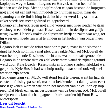
koplopers weg te komen, Logano en Harvick namen het heft in
handen aan de kop. Met nog vijf ronden te gaan bestond de kopgroep
nog altijd uit een lint van inmiddels zo'n vijftien auto's, maar de
spanning van de finish hing in de lucht en er werd langzaam maar
zeker steeds iets meer geduwd en geprobeerd.
Logano en Harvick reden nog altijd voorop met twee ronden te gaan
en sloegen een klein gat naar Keselowski, die in de slipstream gelijk
terug kwam. Harvick raakte de slipstream kwijt en zakte wat weg, tot
hij weer een goede run wist te vinden in het kielzog van onder meer
Dillon.
Logano leek er met de winst vandoor te gaan, maar in de slotronde
ging het tóch nog mis: vanaf plek drie raakte Michael McDowell de
voor hem rijdende Keselowski licht aan, waardoor laatstgenoemde
Logano in de rondte tikte en zelf kneiterhard vanaf de zijkant geramd
werd door Kyle Busch - Keselowski en Logano stapten gelukkig wel
gelijk uit, Kyle Busch had wat hulp nodig, maar stond ook vrij snel
weer op zijn benen.
Het kleine team van McDowell stond feest te vieren, want hij had als
eerste de finish gepasseerd, maar dat betekende niet dat hij won: eerst
moest gekeken worden wie er op het moment van de caution op kop
reed. Dat bleek echter, na bestudering van de beelden, óók McDowell
te zijn en dus kon de champagne ontkurkt worden bij Front Row
Motorsports.
Lees dit bericht
Facebook
Twitter
LinkedIn