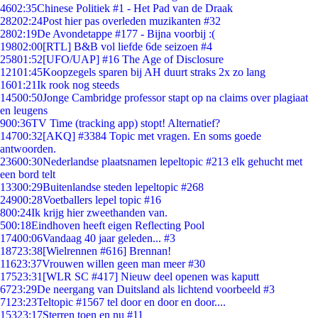
46
02:35
Chinese Politiek #1 - Het Pad van de Draak
282
02:24
Post hier pas overleden muzikanten #32
28
02:19
De Avondetappe #177 - Bijna voorbij :(
198
02:00
[RTL] B&B vol liefde 6de seizoen #4
258
01:52
[UFO/UAP] #16 The Age of Disclosure
121
01:45
Koopzegels sparen bij AH duurt straks 2x zo lang
16
01:21
Ik rook nog steeds
145
00:50
Jonge Cambridge professor stapt op na claims over plagiaat
en leugens
9
00:36
TV Time (tracking app) stopt! Alternatief?
147
00:32
[AKQ] #3384 Topic met vragen. En soms goede
antwoorden.
236
00:30
Nederlandse plaatsnamen lepeltopic #213 elk gehucht met
een bord telt
133
00:29
Buitenlandse steden lepeltopic #268
249
00:28
Voetballers lepel topic #16
8
00:24
Ik krijg hier zweethanden van.
5
00:18
Eindhoven heeft eigen Reflecting Pool
174
00:06
Vandaag 40 jaar geleden... #3
187
23:38
[Wielrennen #616] Brennan!
116
23:37
Vrouwen willen geen man meer #30
175
23:31
[WLR SC #417] Nieuw deel openen was kaputt
67
23:29
De neergang van Duitsland als lichtend voorbeeld #3
71
23:23
Teltopic #1567 tel door en door en door....
153
23:17
Sterren toen en nu #11