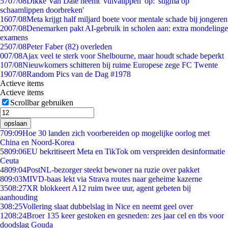
57
07/08
Dikke Van Dale neemt 'vulvalippen' op: 'stigma op
schaamlippen doorbreken'
16
07/08
Meta krijgt half miljard boete voor mentale schade bij jongeren
20
07/08
Denemarken pakt AI-gebruik in scholen aan: extra mondelinge
examens
25
07/08
Peter Faber (82) overleden
0
07/08
Ajax veel te sterk voor Shelbourne, maar houdt schade beperkt
1
07/08
Nieuwkomers schitteren bij ruime Europese zege FC Twente
19
07/08
Random Pics van de Dag #1978
Actieve items
Actieve items
Scrollbar gebruiken
opslaan
7
09:09
Hoe 30 landen zich voorbereiden op mogelijke oorlog met
China en Noord-Korea
58
09:06
EU bekritiseert Meta en TikTok om verspreiden desinformatie
Ceuta
48
09:04
PostNL-bezorger steekt bewoner na ruzie over pakket
8
09:03
MIVD-baas lekt via Strava routes naar geheime kazerne
35
08:27
XR blokkeert A12 ruim twee uur, agent gebeten bij
aanhouding
3
08:25
Vollering slaat dubbelslag in Nice en neemt geel over
12
08:24
Broer 135 keer gestoken en gesneden: zes jaar cel en tbs voor
doodslag Gouda