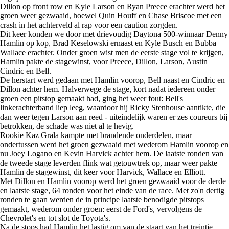
Dillon op front row en Kyle Larson en Ryan Preece erachter werd het
groen weer gezwaaid, hoewel Quin Houff en Chase Briscoe met een
crash in het achterveld al rap voor een caution zorgden.
Dit keer konden we door met drievoudig Daytona 500-winnaar Denny
Hamlin op kop, Brad Keselowski ernaast en Kyle Busch en Bubba
Wallace erachter. Onder groen wist men de eerste stage vol te krijgen,
Hamlin pakte de stagewinst, voor Preece, Dillon, Larson, Austin
Cindric en Bell.
De herstart werd gedaan met Hamlin voorop, Bell naast en Cindric en
Dillon achter hem. Halverwege de stage, kort nadat iedereen onder
groen een pitstop gemaakt had, ging het weer fout: Bell's
linkerachterband liep leeg, waardoor hij Ricky Stenhouse aantikte, die
dan weer tegen Larson aan reed - uiteindelijk waren er zes coureurs bij
betrokken, de schade was niet al te hevig.
Rookie Kaz Grala kampte met brandende onderdelen, maar
ondertussen werd het groen gezwaaid met wederom Hamlin voorop en
nu Joey Logano en Kevin Harvick achter hem. De laatste ronden van
de tweede stage leverden flink wat getouwtrek op, maar weer pakte
Hamlin de stagewinst, dit keer voor Harvick, Wallace en Elliott.
Met Dillon en Hamlin voorop werd het groen gezwaaid voor de derde
en laatste stage, 64 ronden voor het einde van de race. Met zo'n dertig
ronden te gaan werden de in principe laatste benodigde pitstops
gemaakt, wederom onder groen: eerst de Ford's, vervolgens de
Chevrolet's en tot slot de Toyota's.
Na de stops had Hamlin het lastig om van de staart van het treintje