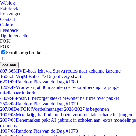
Weblog
Fotoboek
Prijsvragen
Contact
Colofon
Feedback
Tip de redactie
FOK!
FOK!
Scrollbar gebruiken
opslaan
8
07:36
MIVD-baas lekt via Strava routes naar geheime kazerne
16
06:35
VrijMiBabes #316 (not very sfw!)
62
01:09
Random Pics van de Dag #1980
12
09:49
Vrouw krijgt 30 maanden cel voor afpersing 12-jarige
misdienaar in kerk
48
09:46
PostNL-bezorger steekt bewoner na ruzie over pakket
35
08/08
Random Pics van de Dag #1979
2
07/08
De FOK!Voetbalmanager 2026/2027 is begonnen
16
07/08
Meta krijgt half miljard boete voor mentale schade bij jongeren
20
07/08
Denemarken pakt AI-gebruik in scholen aan: extra mondelinge
examens
19
07/08
Random Pics van de Dag #1978