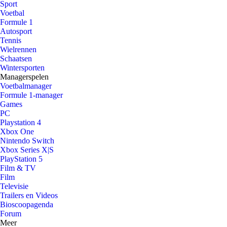
Sport
Voetbal
Formule 1
Autosport
Tennis
Wielrennen
Schaatsen
Wintersporten
Managerspelen
Voetbalmanager
Formule 1-manager
Games
PC
Playstation 4
Xbox One
Nintendo Switch
Xbox Series X|S
PlayStation 5
Film & TV
Film
Televisie
Trailers en Videos
Bioscoopagenda
Forum
Meer