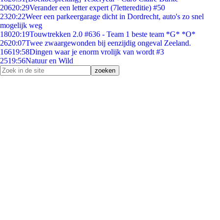
206
20:29
Verander een letter expert (7lettereditie) #50
23
20:22
Weer een parkeergarage dicht in Dordrecht, auto's zo snel
mogelijk weg
180
20:19
Touwtrekken 2.0 #636 - Team 1 beste team *G* *O*
26
20:07
Twee zwaargewonden bij eenzijdig ongeval Zeeland.
166
19:58
Dingen waar je enorm vrolijk van wordt #3
25
19:56
Natuur en Wild