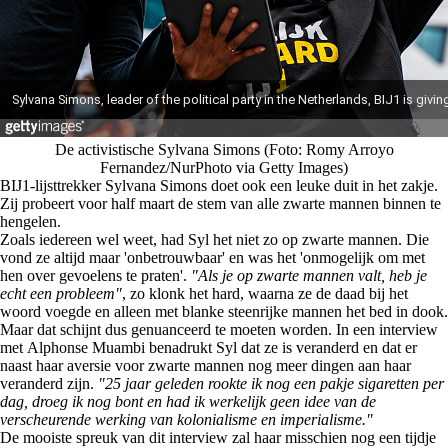
De activistische Sylvana Simons (Foto: Romy Arroyo
Fernandez/NurPhoto via Getty Images)
BIJ1-lijsttrekker Sylvana Simons doet ook een leuke duit in het zakje.
Zij probeert voor half maart de stem van alle zwarte mannen binnen te
hengelen.
Zoals iedereen wel weet, had Syl het niet zo op zwarte mannen. Die
vond ze altijd maar 'onbetrouwbaar' en was het 'onmogelijk om met
hen over gevoelens te praten'.
"Als je op zwarte mannen valt, heb je
echt een probleem"
, zo klonk het hard, waarna ze de daad bij het
woord voegde en alleen met blanke steenrijke mannen het bed in dook.
Maar dat schijnt dus genuanceerd te moeten worden. In een interview
met Alphonse Muambi benadrukt Syl dat ze is veranderd en dat er
naast haar aversie voor zwarte mannen nog meer dingen aan haar
veranderd zijn.
"25 jaar geleden rookte ik nog een pakje sigaretten per
dag, droeg ik nog bont en had ik werkelijk geen idee van de
verscheurende werking van kolonialisme en imperialisme."
De mooiste spreuk van dit interview zal haar misschien nog een tijdje