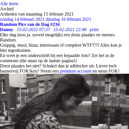
Alle items
Archief
Artikelen van maandag 15 februari 2021
zondag 14 februari 2021
dinsdag 16 februari 2021
Random Pics van de Dag #234
Danny
15-02-2021 07:37
15-02-2021 22:48
print
Elke dag (nou ja, zoveel mogelijk) een dosis plaatjes en memes.
Random.
Grappig, mooi, bizar, interessant of compleet WTF?!?! Alles kun je
hier tegenkomen.
En weet je een onderschrift bij een bepaalde foto? Zet het in de
comments (die staan op de laatste pagina!)
Doen plaatjes het niet? Schakel dan je adblocker uit. Liever toch
bannervrij FOK!ken? Neem een
premium account
en steun FOK!