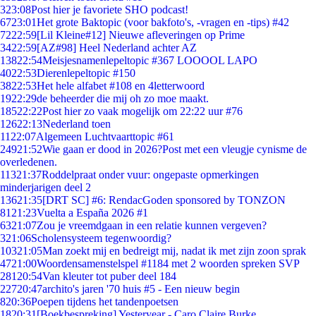
3
23:08
Post hier je favoriete SHO podcast!
67
23:01
Het grote Baktopic (voor bakfoto's, -vragen en -tips) #42
72
22:59
[Lil Kleine#12] Nieuwe afleveringen op Prime
34
22:59
[AZ#98] Heel Nederland achter AZ
138
22:54
Meisjesnamenlepeltopic #367 LOOOOL LAPO
40
22:53
Dierenlepeltopic #150
38
22:53
Het hele alfabet #108 en 4letterwoord
19
22:29
de beheerder die mij oh zo moe maakt.
185
22:22
Post hier zo vaak mogelijk om 22:22 uur #76
126
22:13
Nederland toen
11
22:07
Algemeen Luchtvaarttopic #61
249
21:52
Wie gaan er dood in 2026?Post met een vleugje cynisme de
overledenen.
113
21:37
Roddelpraat onder vuur: ongepaste opmerkingen
minderjarigen deel 2
136
21:35
[DRT SC] #6: RendacGoden sponsored by TONZON
81
21:23
Vuelta a España 2026 #1
63
21:07
Zou je vreemdgaan in een relatie kunnen vergeven?
3
21:06
Scholensysteem tegenwoordig?
103
21:05
Man zoekt mij en bedreigt mij, nadat ik met zijn zoon sprak
47
21:00
Woordensamenstelspel #1184 met 2 woorden spreken SVP
281
20:54
Van kleuter tot puber deel 184
227
20:47
archito's jaren '70 huis #5 - Een nieuw begin
8
20:36
Poepen tijdens het tandenpoetsen
18
20:31
[Boekbespreking] Yesteryear - Caro Claire Burke