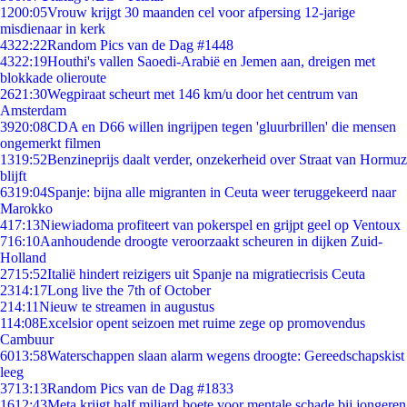
12
00:05
Vrouw krijgt 30 maanden cel voor afpersing 12-jarige
misdienaar in kerk
43
22:22
Random Pics van de Dag #1448
43
22:19
Houthi's vallen Saoedi-Arabië en Jemen aan, dreigen met
blokkade olieroute
26
21:30
Wegpiraat scheurt met 146 km/u door het centrum van
Amsterdam
39
20:08
CDA en D66 willen ingrijpen tegen 'gluurbrillen' die mensen
ongemerkt filmen
13
19:52
Benzineprijs daalt verder, onzekerheid over Straat van Hormuz
blijft
63
19:04
Spanje: bijna alle migranten in Ceuta weer teruggekeerd naar
Marokko
4
17:13
Niewiadoma profiteert van pokerspel en grijpt geel op Ventoux
7
16:10
Aanhoudende droogte veroorzaakt scheuren in dijken Zuid-
Holland
27
15:52
Italië hindert reizigers uit Spanje na migratiecrisis Ceuta
23
14:17
Long live the 7th of October
2
14:11
Nieuw te streamen in augustus
1
14:08
Excelsior opent seizoen met ruime zege op promovendus
Cambuur
60
13:58
Waterschappen slaan alarm wegens droogte: Gereedschapskist
leeg
37
13:13
Random Pics van de Dag #1833
16
12:43
Meta krijgt half miljard boete voor mentale schade bij jongeren