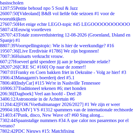
basisscholen
12
07:55
Petitie behoud npo 5 Soul & Jazz
260
07:50
[Videoland] B&B vol liefde 6de seizoen #1 voor de
vooruitkijkers
276
07:50
Het enige echte LEGO-topic #45 LEGOOOOOOOOOOO
58
07:43
Eeuwig voortleven
267
07:43
Totale zonsverduistering 12-08-2026 (Groenland, IJsland en
Spanje) #1
88
07:39
Voorspellingstopic: Wie is hier de weerkundige? #16
195
07:36
[Live Eredivisie #1786] We zijn begonnen!
70
07:36
Huisarts verkracht vrouw.
6
07:27
Hoeveel geld spendeer jij aan je beginnende relatie?
282
07:26
[CRE SC #160] Op naar de zomer!!
79
07:01
Franky en Coen bakken friet in Oekraïne - Volg ze hier! #3
19
06:43
Managarm's boerderij deel #5.1
78
06:40
[IndyCar] #115 We're in Nashville Tennessee
169
06:37
Traditioneel tekenen #6; met honden
2
06:36
[Dagboek] Veel aan hoofd - Deel 28
34
06:12
Astronomie in de Achtertuin #6
112
04:42
[FOK!Voetbalmanager 2026/2027] #1 We zijn er weer
299
04:18
[AMV] VS #1312 spammers van de internationale rechtsorde
214
03:47
Punk, disco, New Wave of? #60 Sing along...
73
02:44
Spaanstalige nummers #34 A que calor nos pasaremos por el
verano?
78
02:42
PDC Nieuws #15: Matchfixing