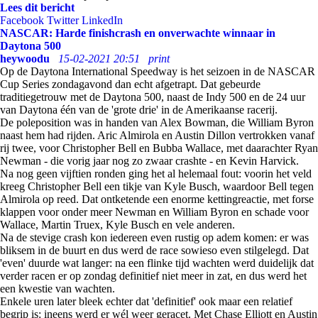
Lees dit bericht
Facebook
Twitter
LinkedIn
NASCAR: Harde finishcrash en onverwachte winnaar in
Daytona 500
heywoodu
15-02-2021 20:51
print
Op de Daytona International Speedway is het seizoen in de NASCAR
Cup Series zondagavond dan echt afgetrapt. Dat gebeurde
traditiegetrouw met de Daytona 500, naast de Indy 500 en de 24 uur
van Daytona één van de 'grote drie' in de Amerikaanse racerij.
De poleposition was in handen van Alex Bowman, die William Byron
naast hem had rijden. Aric Almirola en Austin Dillon vertrokken vanaf
rij twee, voor Christopher Bell en Bubba Wallace, met daarachter Ryan
Newman - die vorig jaar nog zo zwaar crashte - en Kevin Harvick.
Na nog geen vijftien ronden ging het al helemaal fout: voorin het veld
kreeg Christopher Bell een tikje van Kyle Busch, waardoor Bell tegen
Almirola op reed. Dat ontketende een enorme kettingreactie, met forse
klappen voor onder meer Newman en William Byron en schade voor
Wallace, Martin Truex, Kyle Busch en vele anderen.
Na de stevige crash kon iedereen even rustig op adem komen: er was
bliksem in de buurt en dus werd de race sowieso even stilgelegd. Dat
'even' duurde wat langer: na een flinke tijd wachten werd duidelijk dat
verder racen er op zondag definitief niet meer in zat, en dus werd het
een kwestie van wachten.
Enkele uren later bleek echter dat 'definitief' ook maar een relatief
begrip is: ineens werd er wél weer geracet. Met Chase Elliott en Austin