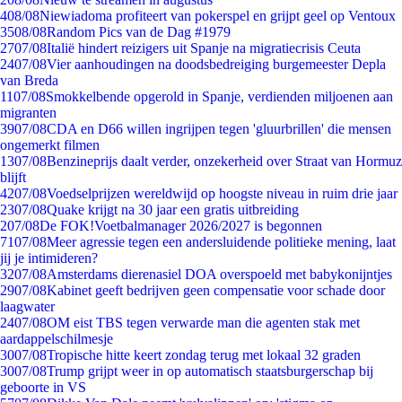
4
08/08
Niewiadoma profiteert van pokerspel en grijpt geel op Ventoux
35
08/08
Random Pics van de Dag #1979
27
07/08
Italië hindert reizigers uit Spanje na migratiecrisis Ceuta
24
07/08
Vier aanhoudingen na doodsbedreiging burgemeester Depla
van Breda
11
07/08
Smokkelbende opgerold in Spanje, verdienden miljoenen aan
migranten
39
07/08
CDA en D66 willen ingrijpen tegen 'gluurbrillen' die mensen
ongemerkt filmen
13
07/08
Benzineprijs daalt verder, onzekerheid over Straat van Hormuz
blijft
42
07/08
Voedselprijzen wereldwijd op hoogste niveau in ruim drie jaar
23
07/08
Quake krijgt na 30 jaar een gratis uitbreiding
2
07/08
De FOK!Voetbalmanager 2026/2027 is begonnen
71
07/08
Meer agressie tegen een andersluidende politieke mening, laat
jij je intimideren?
32
07/08
Amsterdams dierenasiel DOA overspoeld met babykonijntjes
29
07/08
Kabinet geeft bedrijven geen compensatie voor schade door
laagwater
24
07/08
OM eist TBS tegen verwarde man die agenten stak met
aardappelschilmesje
30
07/08
Tropische hitte keert zondag terug met lokaal 32 graden
30
07/08
Trump grijpt weer in op automatisch staatsburgerschap bij
geboorte in VS