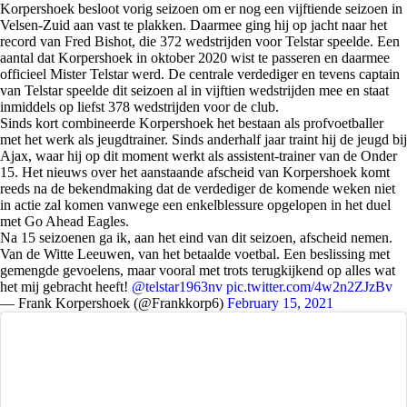
Korpershoek besloot vorig seizoen om er nog een vijftiende seizoen in
Velsen-Zuid aan vast te plakken. Daarmee ging hij op jacht naar het
record van Fred Bishot, die 372 wedstrijden voor Telstar speelde. Een
aantal dat Korpershoek in oktober 2020 wist te passeren en daarmee
officieel Mister Telstar werd. De centrale verdediger en tevens captain
van Telstar speelde dit seizoen al in vijftien wedstrijden mee en staat
inmiddels op liefst 378 wedstrijden voor de club.
Sinds kort combineerde Korpershoek het bestaan als profvoetballer
met het werk als jeugdtrainer. Sinds anderhalf jaar traint hij de jeugd bij
Ajax, waar hij op dit moment werkt als assistent-trainer van de Onder
15. Het nieuws over het aanstaande afscheid van Korpershoek komt
reeds na de bekendmaking dat de verdediger de komende weken niet
in actie zal komen vanwege een enkelblessure opgelopen in het duel
met Go Ahead Eagles.
Na 15 seizoenen ga ik, aan het eind van dit seizoen, afscheid nemen.
Van de Witte Leeuwen, van het betaalde voetbal. Een beslissing met
gemengde gevoelens, maar vooral met trots terugkijkend op alles wat
het mij gebracht heeft!
@telstar1963nv
pic.twitter.com/4w2n2ZJzBv
— Frank Korpershoek (@Frankkorp6)
February 15, 2021