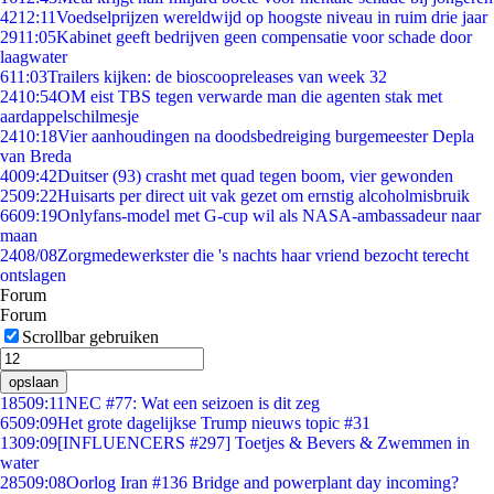
42
12:11
Voedselprijzen wereldwijd op hoogste niveau in ruim drie jaar
29
11:05
Kabinet geeft bedrijven geen compensatie voor schade door
laagwater
6
11:03
Trailers kijken: de bioscoopreleases van week 32
24
10:54
OM eist TBS tegen verwarde man die agenten stak met
aardappelschilmesje
24
10:18
Vier aanhoudingen na doodsbedreiging burgemeester Depla
van Breda
40
09:42
Duitser (93) crasht met quad tegen boom, vier gewonden
25
09:22
Huisarts per direct uit vak gezet om ernstig alcoholmisbruik
66
09:19
Onlyfans-model met G-cup wil als NASA-ambassadeur naar
maan
24
08/08
Zorgmedewerkster die 's nachts haar vriend bezocht terecht
ontslagen
Forum
Forum
Scrollbar gebruiken
opslaan
185
09:11
NEC #77: Wat een seizoen is dit zeg
65
09:09
Het grote dagelijkse Trump nieuws topic #31
13
09:09
[INFLUENCERS #297] Toetjes & Bevers & Zwemmen in
water
285
09:08
Oorlog Iran #136 Bridge and powerplant day incoming?