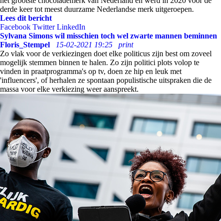
het grootste chocolademerk van Nederland en werd in 2020 voor de
derde keer tot meest duurzame Nederlandse merk uitgeroepen.
Lees dit bericht
Facebook
Twitter
LinkedIn
Sylvana Simons wil misschien toch wel zwarte mannen beminnen
Floris_Stempel
15-02-2021 19:25
print
Zo vlak voor de verkiezingen doet elke politicus zijn best om zoveel
mogelijk stemmen binnen te halen. Zo zijn politici plots volop te
vinden in praatprogramma's op tv, doen ze hip en leuk met
'influencers', of herhalen ze spontaan populistische uitspraken die de
massa voor elke verkiezing weer aanspreekt.