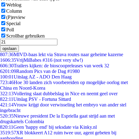
Weblog
Column
(P)review
Special
Poll
Scrollbar gebruiken
opslaan
8
07:36
MIVD-baas lekt via Strava routes naar geheime kazerne
16
06:35
VrijMiBabes #316 (not very sfw!)
6
06:30
Trailers kijken: de bioscoopreleases van week 32
62
01:09
Random Pics van de Dag #1980
1
00:01
Uitslag AZ - ADO Den Haag
7
23:46
Hoe 30 landen zich voorbereiden op mogelijke oorlog met
China en Noord-Korea
3
22:13
Vollering slaat dubbelslag in Nice en neemt geel over
8
22:11
Uitslag PSV - Fortuna Sittard
4
21:14
Vrouw krijgt door verwisseling het embryo van ander stel
ingebracht
5
20:35
Nieuwe president De la Espriella gaat strijd aan met
drugskartels Colombia
8
20:11
Geen 'happy end' bij seksdate via Kinky.nl
35
19:57
XR blokkeert A12 ruim twee uur, agent gebeten bij
aanhouding