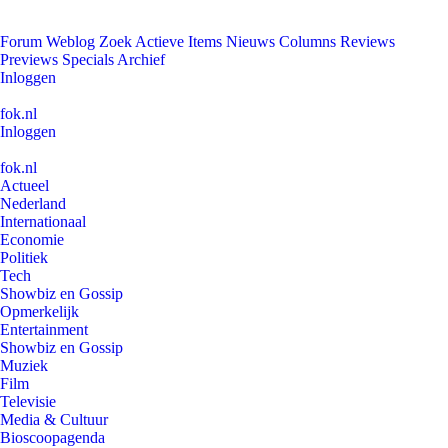
Forum
Weblog
Zoek
Actieve Items
Nieuws
Columns
Reviews
Previews
Specials
Archief
Inloggen
fok.nl
Inloggen
fok.nl
Actueel
Nederland
Internationaal
Economie
Politiek
Tech
Showbiz en Gossip
Opmerkelijk
Entertainment
Showbiz en Gossip
Muziek
Film
Televisie
Media & Cultuur
Bioscoopagenda