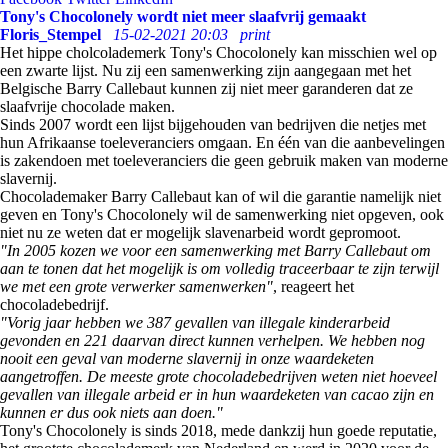
Tony's Chocolonely wordt niet meer slaafvrij gemaakt
Floris_Stempel
15-02-2021 20:03
print
Het hippe cholcolademerk Tony's Chocolonely kan misschien wel op
een zwarte lijst. Nu zij een samenwerking zijn aangegaan met het
Belgische Barry Callebaut kunnen zij niet meer garanderen dat ze
slaafvrije chocolade maken.
Sinds 2007 wordt een lijst bijgehouden van bedrijven die netjes met
hun Afrikaanse toeleveranciers omgaan. En één van die aanbevelingen
is zakendoen met toeleveranciers die geen gebruik maken van moderne
slavernij.
Chocolademaker Barry Callebaut kan of wil die garantie namelijk niet
geven en Tony's Chocolonely wil de samenwerking niet opgeven, ook
niet nu ze weten dat er mogelijk slavenarbeid wordt gepromoot.
"In 2005 kozen we voor een samenwerking met Barry Callebaut om
aan te tonen dat het mogelijk is om volledig traceerbaar te zijn terwijl
we met een grote verwerker samenwerken"
, reageert het
chocoladebedrijf.
"Vorig jaar hebben we 387 gevallen van illegale kinderarbeid
gevonden en 221 daarvan direct kunnen verhelpen. We hebben nog
nooit een geval van moderne slavernij in onze waardeketen
aangetroffen. De meeste grote chocoladebedrijven weten niet hoeveel
gevallen van illegale arbeid er in hun waardeketen van cacao zijn en
kunnen er dus ook niets aan doen."
Tony's Chocolonely is sinds 2018, mede dankzij hun goede reputatie,