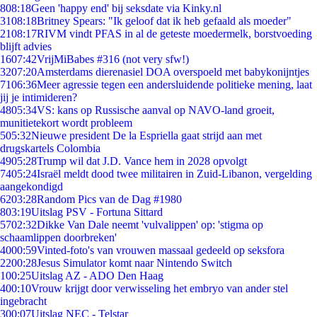
8
08:18
Geen 'happy end' bij seksdate via Kinky.nl
31
08:18
Britney Spears: "Ik geloof dat ik heb gefaald als moeder"
21
08:17
RIVM vindt PFAS in al de geteste moedermelk, borstvoeding
blijft advies
16
07:42
VrijMiBabes #316 (not very sfw!)
32
07:20
Amsterdams dierenasiel DOA overspoeld met babykonijntjes
71
06:36
Meer agressie tegen een andersluidende politieke mening, laat
jij je intimideren?
48
05:34
VS: kans op Russische aanval op NAVO-land groeit,
munitietekort wordt probleem
5
05:32
Nieuwe president De la Espriella gaat strijd aan met
drugskartels Colombia
49
05:28
Trump wil dat J.D. Vance hem in 2028 opvolgt
74
05:24
Israël meldt dood twee militairen in Zuid-Libanon, vergelding
aangekondigd
62
03:28
Random Pics van de Dag #1980
8
03:19
Uitslag PSV - Fortuna Sittard
57
02:32
Dikke Van Dale neemt 'vulvalippen' op: 'stigma op
schaamlippen doorbreken'
40
00:59
Vinted-foto's van vrouwen massaal gedeeld op seksfora
22
00:28
Jesus Simulator komt naar Nintendo Switch
1
00:25
Uitslag AZ - ADO Den Haag
4
00:10
Vrouw krijgt door verwisseling het embryo van ander stel
ingebracht
3
00:07
Uitslag NEC - Telstar