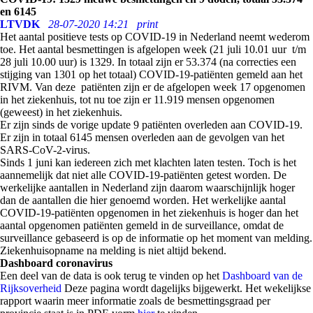
en 6145
LTVDK
28-07-2020 14:21
print
Het aantal positieve tests op
COVID-19
in Nederland neemt wederom
toe. Het aantal besmettingen is afgelopen week
(21 juli 10.01 uur t/m
28 juli 10.00 uur) is 1329
.
In totaal zijn er 53.374
(na correcties
een
stijging
van 1301
op het totaal)
COVID-19-patiënten gemeld aan het
RIVM. Van deze patiënten zijn er de afgelopen week 17 opgenomen
in het ziekenhuis, tot nu toe zijn er 11.919 mensen opgenomen
(geweest) in het ziekenhuis.
Er zijn sinds de vorige update
9
patiënten overleden aan COVID-19.
Er zijn in totaal 6145 mensen overleden aan de gevolgen van het
SARS-CoV-2-virus.
Sinds 1 juni kan iedereen zich met klachten laten testen. Toch is het
aannemelijk dat niet alle COVID-19-patiënten getest worden. De
werkelijke aantallen in Nederland zijn daarom waarschijnlijk hoger
dan de aantallen die hier genoemd worden. Het werkelijke aantal
COVID-19-patiënten opgenomen in het ziekenhuis is hoger dan het
aantal opgenomen patiënten gemeld in de surveillance, omdat de
surveillance gebaseerd is op de informatie op het moment van melding.
Ziekenhuisopname na melding is niet altijd bekend.
Dashboard coronavirus
Een deel van de data is ook terug te vinden op het
Dashboard van de
Rijksoverheid
Deze pagina wordt dagelijks bijgewerkt. Het wekelijkse
rapport waarin meer informatie zoals de besmettingsgraad per