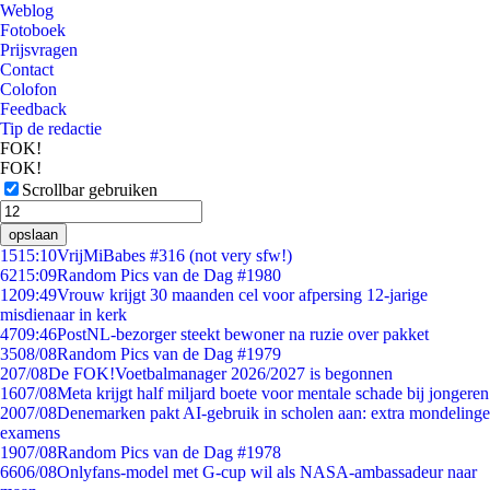
Weblog
Fotoboek
Prijsvragen
Contact
Colofon
Feedback
Tip de redactie
FOK!
FOK!
Scrollbar gebruiken
opslaan
15
15:10
VrijMiBabes #316 (not very sfw!)
62
15:09
Random Pics van de Dag #1980
12
09:49
Vrouw krijgt 30 maanden cel voor afpersing 12-jarige
misdienaar in kerk
47
09:46
PostNL-bezorger steekt bewoner na ruzie over pakket
35
08/08
Random Pics van de Dag #1979
2
07/08
De FOK!Voetbalmanager 2026/2027 is begonnen
16
07/08
Meta krijgt half miljard boete voor mentale schade bij jongeren
20
07/08
Denemarken pakt AI-gebruik in scholen aan: extra mondelinge
examens
19
07/08
Random Pics van de Dag #1978
66
06/08
Onlyfans-model met G-cup wil als NASA-ambassadeur naar