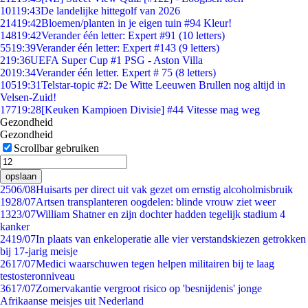
101
19:43
De landelijke hittegolf van 2026
214
19:42
Bloemen/planten in je eigen tuin #94 Kleur!
148
19:42
Verander één letter: Expert #91 (10 letters)
55
19:39
Verander één letter: Expert #143 (9 letters)
2
19:36
UEFA Super Cup #1 PSG - Aston Villa
20
19:34
Verander één letter. Expert # 75 (8 letters)
105
19:31
Telstar-topic #2: De Witte Leeuwen Brullen nog altijd in
Velsen-Zuid!
177
19:28
[Keuken Kampioen Divisie] #44 Vitesse mag weg
Gezondheid
Gezondheid
Scrollbar gebruiken
opslaan
25
06/08
Huisarts per direct uit vak gezet om ernstig alcoholmisbruik
19
28/07
Artsen transplanteren oogdelen: blinde vrouw ziet weer
13
23/07
William Shatner en zijn dochter hadden tegelijk stadium 4
kanker
24
19/07
In plaats van enkeloperatie alle vier verstandskiezen getrokken
bij 17-jarig meisje
26
17/07
Medici waarschuwen tegen helpen militairen bij te laag
testosteronniveau
36
17/07
Zomervakantie vergroot risico op 'besnijdenis' jonge
Afrikaanse meisjes uit Nederland