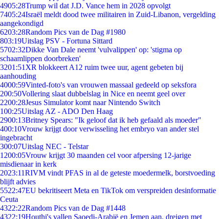
49
05:28
Trump wil dat J.D. Vance hem in 2028 opvolgt
74
05:24
Israël meldt dood twee militairen in Zuid-Libanon, vergelding
aangekondigd
62
03:28
Random Pics van de Dag #1980
8
03:19
Uitslag PSV - Fortuna Sittard
57
02:32
Dikke Van Dale neemt 'vulvalippen' op: 'stigma op
schaamlippen doorbreken'
32
01:51
XR blokkeert A12 ruim twee uur, agent gebeten bij
aanhouding
40
00:59
Vinted-foto's van vrouwen massaal gedeeld op seksfora
2
00:50
Vollering slaat dubbelslag in Nice en neemt geel over
22
00:28
Jesus Simulator komt naar Nintendo Switch
1
00:25
Uitslag AZ - ADO Den Haag
29
00:13
Britney Spears: "Ik geloof dat ik heb gefaald als moeder"
4
00:10
Vrouw krijgt door verwisseling het embryo van ander stel
ingebracht
3
00:07
Uitslag NEC - Telstar
12
00:05
Vrouw krijgt 30 maanden cel voor afpersing 12-jarige
misdienaar in kerk
20
23:11
RIVM vindt PFAS in al de geteste moedermelk, borstvoeding
blijft advies
55
22:47
EU bekritiseert Meta en TikTok om verspreiden desinformatie
Ceuta
43
22:22
Random Pics van de Dag #1448
43
22:19
Houthi's vallen Saoedi-Arabië en Jemen aan, dreigen met