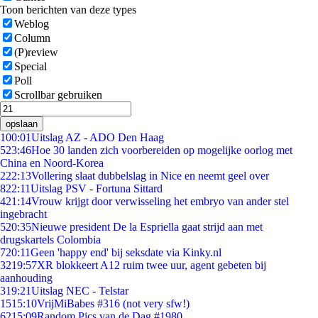
Toon berichten van deze types
Weblog
Column
(P)review
Special
Poll
Scrollbar gebruiken
opslaan
1
00:01
Uitslag AZ - ADO Den Haag
5
23:46
Hoe 30 landen zich voorbereiden op mogelijke oorlog met
China en Noord-Korea
2
22:13
Vollering slaat dubbelslag in Nice en neemt geel over
8
22:11
Uitslag PSV - Fortuna Sittard
4
21:14
Vrouw krijgt door verwisseling het embryo van ander stel
ingebracht
5
20:35
Nieuwe president De la Espriella gaat strijd aan met
drugskartels Colombia
7
20:11
Geen 'happy end' bij seksdate via Kinky.nl
32
19:57
XR blokkeert A12 ruim twee uur, agent gebeten bij
aanhouding
3
19:21
Uitslag NEC - Telstar
15
15:10
VrijMiBabes #316 (not very sfw!)
62
15:09
Random Pics van de Dag #1980