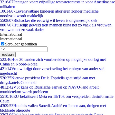
32
16/07
Pentagon voert vrijwillige testosterontests in voor Amerikaanse
militairen
106
14/07
Levensvatbare kinderen aborteren zonder medische
noodzaak wordt makkelijk
55
08/07
Biohacker die eeuwig wil leven is ongeneeslijk ziek
88
07/07
Huiselijk geweld treft mannen bijna net zo vaak als vrouwen,
vrouwen net zo vaak dader
Internationaal
Internationaal
Scrollbar gebruiken
opslaan
5
23:46
Hoe 30 landen zich voorbereiden op mogelijke oorlog met
China en Noord-Korea
4
21:14
Vrouw krijgt door verwisseling het embryo van ander stel
ingebracht
5
20:35
Nieuwe president De la Espriella gaat strijd aan met
drugskartels Colombia
48
12:42
VS: kans op Russische aanval op NAVO-land groeit,
munitietekort wordt probleem
55
10:16
EU bekritiseert Meta en TikTok om verspreiden desinformatie
Ceuta
43
09:53
Houthi's vallen Saoedi-Arabië en Jemen aan, dreigen met
blokkade olieroute
27
07/08
Italië hindert reizigers uit Spanje na migratiecrisis Ceuta