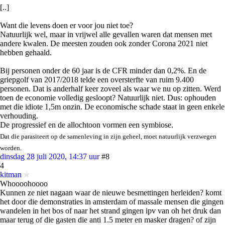
[..]
Want die levens doen er voor jou niet toe?
Natuurlijk wel, maar in vrijwel alle gevallen waren dat mensen met
andere kwalen. De meesten zouden ook zonder Corona 2021 niet
hebben gehaald.
Bij personen onder de 60 jaar is de CFR minder dan 0,2%. En de
griepgolf van 2017/2018 telde een oversterfte van ruim 9.400
personen. Dat is anderhalf keer zoveel als waar we nu op zitten. Werd
toen de economie volledig gesloopt? Natuurlijk niet. Dus: ophouden
met die idiote 1,5m onzin. De economische schade staat in geen enkele
verhouding.
De progressief en de allochtoon vormen een symbiose.
Dat die parasiteert op de samenleving in zijn geheel, moet natuurlijk verzwegen
worden.
dinsdag 28 juli 2020, 14:37 uur
#8
4
kitman
Whoooohoooo
Kunnen ze niet nagaan waar de nieuwe besmettingen herleiden? komt
het door die demonstraties in amsterdam of massale mensen die gingen
wandelen in het bos of naar het strand gingen ipv van oh het druk dan
maar terug of die gasten die anti 1.5 meter en masker dragen? of zijn