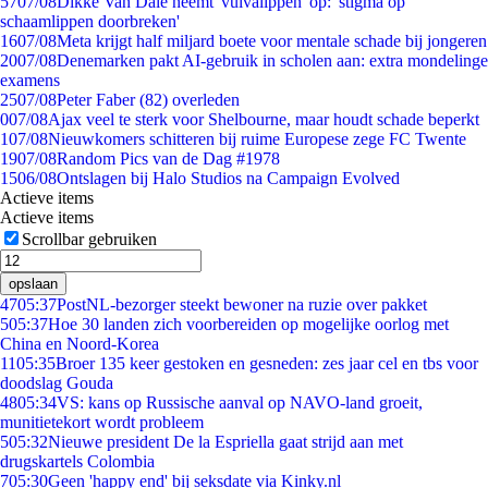
57
07/08
Dikke Van Dale neemt 'vulvalippen' op: 'stigma op
schaamlippen doorbreken'
16
07/08
Meta krijgt half miljard boete voor mentale schade bij jongeren
20
07/08
Denemarken pakt AI-gebruik in scholen aan: extra mondelinge
examens
25
07/08
Peter Faber (82) overleden
0
07/08
Ajax veel te sterk voor Shelbourne, maar houdt schade beperkt
1
07/08
Nieuwkomers schitteren bij ruime Europese zege FC Twente
19
07/08
Random Pics van de Dag #1978
15
06/08
Ontslagen bij Halo Studios na Campaign Evolved
Actieve items
Actieve items
Scrollbar gebruiken
opslaan
47
05:37
PostNL-bezorger steekt bewoner na ruzie over pakket
5
05:37
Hoe 30 landen zich voorbereiden op mogelijke oorlog met
China en Noord-Korea
11
05:35
Broer 135 keer gestoken en gesneden: zes jaar cel en tbs voor
doodslag Gouda
48
05:34
VS: kans op Russische aanval op NAVO-land groeit,
munitietekort wordt probleem
5
05:32
Nieuwe president De la Espriella gaat strijd aan met
drugskartels Colombia
7
05:30
Geen 'happy end' bij seksdate via Kinky.nl