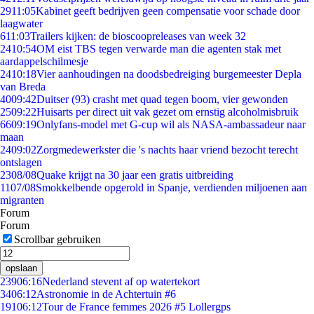
29
11:05
Kabinet geeft bedrijven geen compensatie voor schade door
laagwater
6
11:03
Trailers kijken: de bioscoopreleases van week 32
24
10:54
OM eist TBS tegen verwarde man die agenten stak met
aardappelschilmesje
24
10:18
Vier aanhoudingen na doodsbedreiging burgemeester Depla
van Breda
40
09:42
Duitser (93) crasht met quad tegen boom, vier gewonden
25
09:22
Huisarts per direct uit vak gezet om ernstig alcoholmisbruik
66
09:19
Onlyfans-model met G-cup wil als NASA-ambassadeur naar
maan
24
09:02
Zorgmedewerkster die 's nachts haar vriend bezocht terecht
ontslagen
23
08/08
Quake krijgt na 30 jaar een gratis uitbreiding
11
07/08
Smokkelbende opgerold in Spanje, verdienden miljoenen aan
migranten
Forum
Forum
Scrollbar gebruiken
opslaan
239
06:16
Nederland stevent af op watertekort
34
06:12
Astronomie in de Achtertuin #6
191
06:12
Tour de France femmes 2026 #5 Lollergps