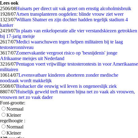
Lees ook
25
06/08
Huisarts per direct uit vak gezet om ernstig alcoholmisbruik
19
28/07
Artsen transplanteren oogdelen: blinde vrouw ziet weer
13
23/07
William Shatner en zijn dochter hadden tegelijk stadium 4
kanker
24
19/07
In plaats van enkeloperatie alle vier verstandskiezen getrokken
bij 17-jarig meisje
26
17/07
Medici waarschuwen tegen helpen militairen bij te laag
testosteronniveau
36
17/07
Zomervakantie vergroot risico op 'besnijdenis' jonge
Afrikaanse meisjes uit Nederland
32
16/07
Pentagon voert vrijwillige testosterontests in voor Amerikaanse
militairen
106
14/07
Levensvatbare kinderen aborteren zonder medische
noodzaak wordt makkelijk
55
08/07
Biohacker die eeuwig wil leven is ongeneeslijk ziek
88
07/07
Huiselijk geweld treft mannen bijna net zo vaak als vrouwen,
vrouwen net zo vaak dader
Font-grootte:
Normaal
Kleiner
regelhoogte :
Normaal
Kleiner