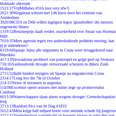
blokkade olieroute
15
21:37
VrijMiBabes #316 (not very sfw!)
26
21:30
Wegpiraat scheurt met 146 km/u door het centrum van
Amsterdam
39
20:08
CDA en D66 willen ingrijpen tegen 'gluurbrillen' die mensen
ongemerkt filmen
13
19:52
Benzineprijs daalt verder, onzekerheid over Straat van Hormuz
blijft
70
19:35
Meer agressie tegen een andersluidende politieke mening, laat
jij je intimideren?
63
19:04
Spanje: bijna alle migranten in Ceuta weer teruggekeerd naar
Marokko
4
17:13
Niewiadoma profiteert van pokerspel en grijpt geel op Ventoux
7
16:10
Aanhoudende droogte veroorzaakt scheuren in dijken Zuid-
Holland
27
15:52
Italië hindert reizigers uit Spanje na migratiecrisis Ceuta
23
14:17
Long live the 7th of October
2
14:11
Nieuw te streamen in augustus
1
14:08
Excelsior opent seizoen met ruime zege op promovendus
Cambuur
60
13:58
Waterschappen slaan alarm wegens droogte: Gereedschapskist
leeg
37
13:13
Random Pics van de Dag #1833
16
12:43
Meta krijgt half miljard boete voor mentale schade bij jongeren
42
12:11
Voedselprijzen wereldwijd op hoogste niveau in ruim drie jaar