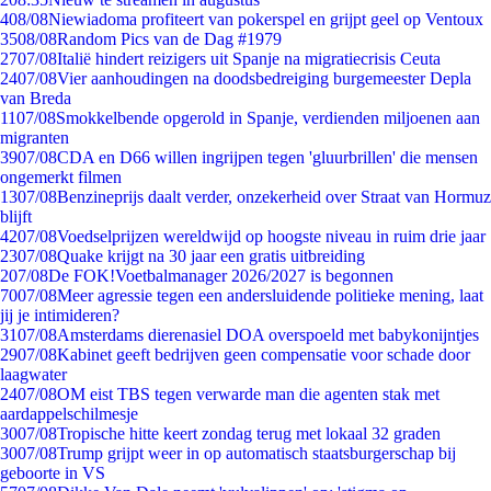
4
08/08
Niewiadoma profiteert van pokerspel en grijpt geel op Ventoux
35
08/08
Random Pics van de Dag #1979
27
07/08
Italië hindert reizigers uit Spanje na migratiecrisis Ceuta
24
07/08
Vier aanhoudingen na doodsbedreiging burgemeester Depla
van Breda
11
07/08
Smokkelbende opgerold in Spanje, verdienden miljoenen aan
migranten
39
07/08
CDA en D66 willen ingrijpen tegen 'gluurbrillen' die mensen
ongemerkt filmen
13
07/08
Benzineprijs daalt verder, onzekerheid over Straat van Hormuz
blijft
42
07/08
Voedselprijzen wereldwijd op hoogste niveau in ruim drie jaar
23
07/08
Quake krijgt na 30 jaar een gratis uitbreiding
2
07/08
De FOK!Voetbalmanager 2026/2027 is begonnen
70
07/08
Meer agressie tegen een andersluidende politieke mening, laat
jij je intimideren?
31
07/08
Amsterdams dierenasiel DOA overspoeld met babykonijntjes
29
07/08
Kabinet geeft bedrijven geen compensatie voor schade door
laagwater
24
07/08
OM eist TBS tegen verwarde man die agenten stak met
aardappelschilmesje
30
07/08
Tropische hitte keert zondag terug met lokaal 32 graden
30
07/08
Trump grijpt weer in op automatisch staatsburgerschap bij
geboorte in VS