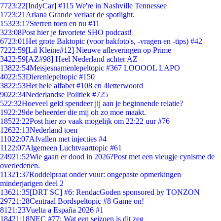
77
23:22
[IndyCar] #115 We're in Nashville Tennessee
17
23:21
Ariana Grande verlaat de spotlight.
153
23:17
Sterren toen en nu #11
3
23:08
Post hier je favoriete SHO podcast!
67
23:01
Het grote Baktopic (voor bakfoto's, -vragen en -tips) #42
72
22:59
[Lil Kleine#12] Nieuwe afleveringen op Prime
34
22:59
[AZ#98] Heel Nederland achter AZ
138
22:54
Meisjesnamenlepeltopic #367 LOOOOL LAPO
40
22:53
Dierenlepeltopic #150
38
22:53
Het hele alfabet #108 en 4letterwoord
90
22:34
Nederlandse Politiek #725
5
22:32
Hoeveel geld spendeer jij aan je beginnende relatie?
19
22:29
de beheerder die mij oh zo moe maakt.
185
22:22
Post hier zo vaak mogelijk om 22:22 uur #76
126
22:13
Nederland toen
110
22:07
Afvallen met injecties #4
11
22:07
Algemeen Luchtvaarttopic #61
249
21:52
Wie gaan er dood in 2026?Post met een vleugje cynisme de
overledenen.
113
21:37
Roddelpraat onder vuur: ongepaste opmerkingen
minderjarigen deel 2
136
21:35
[DRT SC] #6: RendacGoden sponsored by TONZON
297
21:28
Centraal Bordspeltopic #8 Game on!
81
21:23
Vuelta a España 2026 #1
184
21:18
NEC #77: Wat een seizoen is dit zeg