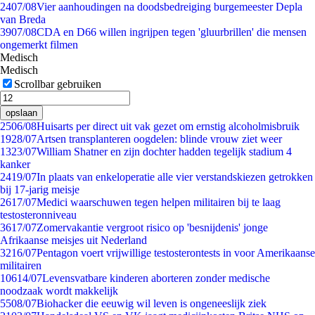
24
07/08
Vier aanhoudingen na doodsbedreiging burgemeester Depla
van Breda
39
07/08
CDA en D66 willen ingrijpen tegen 'gluurbrillen' die mensen
ongemerkt filmen
Medisch
Medisch
Scrollbar gebruiken
opslaan
25
06/08
Huisarts per direct uit vak gezet om ernstig alcoholmisbruik
19
28/07
Artsen transplanteren oogdelen: blinde vrouw ziet weer
13
23/07
William Shatner en zijn dochter hadden tegelijk stadium 4
kanker
24
19/07
In plaats van enkeloperatie alle vier verstandskiezen getrokken
bij 17-jarig meisje
26
17/07
Medici waarschuwen tegen helpen militairen bij te laag
testosteronniveau
36
17/07
Zomervakantie vergroot risico op 'besnijdenis' jonge
Afrikaanse meisjes uit Nederland
32
16/07
Pentagon voert vrijwillige testosterontests in voor Amerikaanse
militairen
106
14/07
Levensvatbare kinderen aborteren zonder medische
noodzaak wordt makkelijk
55
08/07
Biohacker die eeuwig wil leven is ongeneeslijk ziek