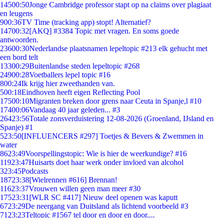
145
00:50
Jonge Cambridge professor stapt op na claims over plagiaat
en leugens
9
00:36
TV Time (tracking app) stopt! Alternatief?
147
00:32
[AKQ] #3384 Topic met vragen. En soms goede
antwoorden.
236
00:30
Nederlandse plaatsnamen lepeltopic #213 elk gehucht met
een bord telt
133
00:29
Buitenlandse steden lepeltopic #268
249
00:28
Voetballers lepel topic #16
8
00:24
Ik krijg hier zweethanden van.
5
00:18
Eindhoven heeft eigen Reflecting Pool
175
00:10
Migranten breken door grens naar Ceuta in Spanje,l #10
174
00:06
Vandaag 40 jaar geleden... #3
264
23:56
Totale zonsverduistering 12-08-2026 (Groenland, IJsland en
Spanje) #1
5
23:50
[INFLUENCERS #297] Toetjes & Bevers & Zwemmen in
water
86
23:49
Voorspellingstopic: Wie is hier de weerkundige? #16
119
23:47
Huisarts doet haar werk onder invloed van alcohol
3
23:45
Podcasts
187
23:38
[Wielrennen #616] Brennan!
116
23:37
Vrouwen willen geen man meer #30
175
23:31
[WLR SC #417] Nieuw deel openen was kaputt
67
23:29
De neergang van Duitsland als lichtend voorbeeld #3
71
23:23
Teltopic #1567 tel door en door en door....