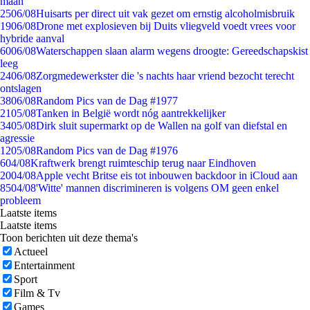
maan
25
06/08
Huisarts per direct uit vak gezet om ernstig alcoholmisbruik
19
06/08
Drone met explosieven bij Duits vliegveld voedt vrees voor
hybride aanval
60
06/08
Waterschappen slaan alarm wegens droogte: Gereedschapskist
leeg
24
06/08
Zorgmedewerkster die 's nachts haar vriend bezocht terecht
ontslagen
38
06/08
Random Pics van de Dag #1977
21
05/08
Tanken in België wordt nóg aantrekkelijker
34
05/08
Dirk sluit supermarkt op de Wallen na golf van diefstal en
agressie
12
05/08
Random Pics van de Dag #1976
6
04/08
Kraftwerk brengt ruimteschip terug naar Eindhoven
20
04/08
Apple vecht Britse eis tot inbouwen backdoor in iCloud aan
85
04/08
'Witte' mannen discrimineren is volgens OM geen enkel
probleem
Laatste items
Laatste items
Toon berichten uit deze thema's
Actueel
Entertainment
Sport
Film & Tv
Games