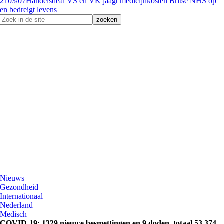
21
03/07
Handelsdeal VS en VK jaagt medicijnkosten Britse NHS op
en bedreigt levens
Nieuws
Gezondheid
Internationaal
Nederland
Medisch
COVID-19: 1329 nieuwe besmettingen en 9 doden, totaal 53.374