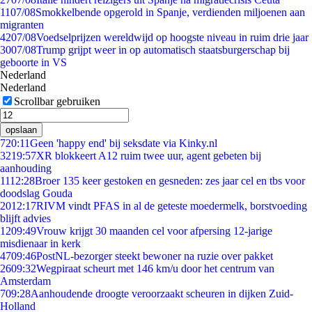
11
07/08
Smokkelbende opgerold in Spanje, verdienden miljoenen aan
migranten
42
07/08
Voedselprijzen wereldwijd op hoogste niveau in ruim drie jaar
30
07/08
Trump grijpt weer in op automatisch staatsburgerschap bij
geboorte in VS
Nederland
Nederland
Scrollbar gebruiken
opslaan
7
20:11
Geen 'happy end' bij seksdate via Kinky.nl
32
19:57
XR blokkeert A12 ruim twee uur, agent gebeten bij
aanhouding
11
12:28
Broer 135 keer gestoken en gesneden: zes jaar cel en tbs voor
doodslag Gouda
20
12:17
RIVM vindt PFAS in al de geteste moedermelk, borstvoeding
blijft advies
12
09:49
Vrouw krijgt 30 maanden cel voor afpersing 12-jarige
misdienaar in kerk
47
09:46
PostNL-bezorger steekt bewoner na ruzie over pakket
26
09:32
Wegpiraat scheurt met 146 km/u door het centrum van
Amsterdam
7
09:28
Aanhoudende droogte veroorzaakt scheuren in dijken Zuid-
Holland