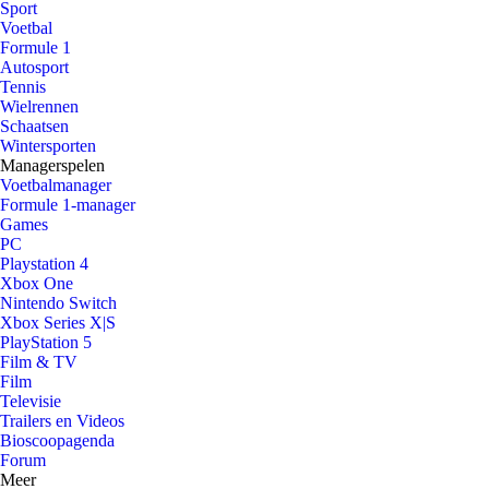
Sport
Voetbal
Formule 1
Autosport
Tennis
Wielrennen
Schaatsen
Wintersporten
Managerspelen
Voetbalmanager
Formule 1-manager
Games
PC
Playstation 4
Xbox One
Nintendo Switch
Xbox Series X|S
PlayStation 5
Film & TV
Film
Televisie
Trailers en Videos
Bioscoopagenda
Forum
Meer