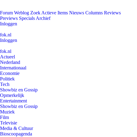
Forum
Weblog
Zoek
Actieve Items
Nieuws
Columns
Reviews
Previews
Specials
Archief
Inloggen
fok.nl
Inloggen
fok.nl
Actueel
Nederland
Internationaal
Economie
Politiek
Tech
Showbiz en Gossip
Opmerkelijk
Entertainment
Showbiz en Gossip
Muziek
Film
Televisie
Media & Cultuur
Bioscoopagenda