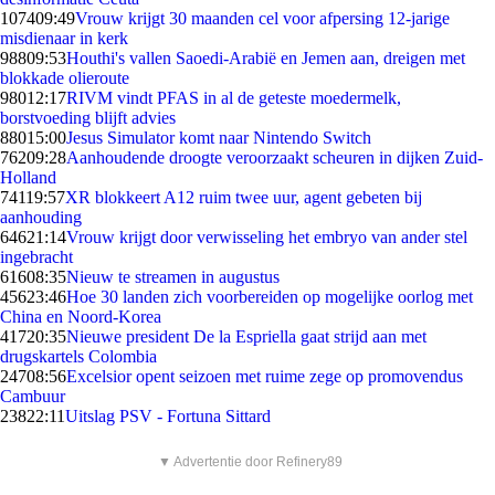
1074
09:49
Vrouw krijgt 30 maanden cel voor afpersing 12-jarige
misdienaar in kerk
988
09:53
Houthi's vallen Saoedi-Arabië en Jemen aan, dreigen met
blokkade olieroute
980
12:17
RIVM vindt PFAS in al de geteste moedermelk,
borstvoeding blijft advies
880
15:00
Jesus Simulator komt naar Nintendo Switch
762
09:28
Aanhoudende droogte veroorzaakt scheuren in dijken Zuid-
Holland
741
19:57
XR blokkeert A12 ruim twee uur, agent gebeten bij
aanhouding
646
21:14
Vrouw krijgt door verwisseling het embryo van ander stel
ingebracht
616
08:35
Nieuw te streamen in augustus
456
23:46
Hoe 30 landen zich voorbereiden op mogelijke oorlog met
China en Noord-Korea
417
20:35
Nieuwe president De la Espriella gaat strijd aan met
drugskartels Colombia
247
08:56
Excelsior opent seizoen met ruime zege op promovendus
Cambuur
238
22:11
Uitslag PSV - Fortuna Sittard
▼ Advertentie door Refinery89