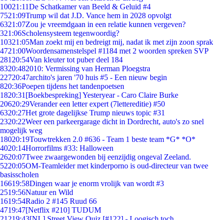
100
21:11
De Schatkamer van Beeld & Geluid #4
75
21:09
Trump wil dat J.D. Vance hem in 2028 opvolgt
63
21:07
Zou je vreemdgaan in een relatie kunnen vergeven?
3
21:06
Scholensysteem tegenwoordig?
103
21:05
Man zoekt mij en bedreigt mij, nadat ik met zijn zoon sprak
47
21:00
Woordensamenstelspel #1184 met 2 woorden spreken SVP
281
20:54
Van kleuter tot puber deel 184
83
20:48
2010: Vermissing van Herman Ploegstra
227
20:47
archito's jaren '70 huis #5 - Een nieuw begin
8
20:36
Poepen tijdens het tandenpoetsen
18
20:31
[Boekbespreking] Yesteryear - Caro Claire Burke
206
20:29
Verander een letter expert (7lettereditie) #50
63
20:27
Het grote dagelijkse Trump nieuws topic #31
23
20:22
Weer een parkeergarage dicht in Dordrecht, auto's zo snel
mogelijk weg
180
20:19
Touwtrekken 2.0 #636 - Team 1 beste team *G* *O*
40
20:14
Horrorfilms #33: Halloween
26
20:07
Twee zwaargewonden bij eenzijdig ongeval Zeeland.
52
20:05
OM-Teamleider met kinderporno is oud-directeur van twee
basisscholen
166
19:58
Dingen waar je enorm vrolijk van wordt #3
25
19:56
Natuur en Wild
16
19:54
Radio 2 #145 Ruud 66
47
19:47
[Netflix #210] TUDUM
212
19:43
[NL] Street View Quiz [#122] - Loogisch toch