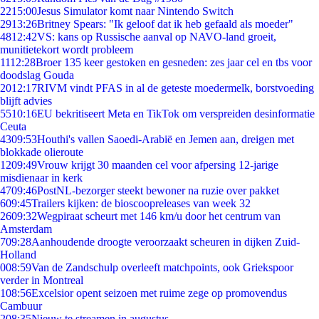
22
15:00
Jesus Simulator komt naar Nintendo Switch
29
13:26
Britney Spears: "Ik geloof dat ik heb gefaald als moeder"
48
12:42
VS: kans op Russische aanval op NAVO-land groeit,
munitietekort wordt probleem
11
12:28
Broer 135 keer gestoken en gesneden: zes jaar cel en tbs voor
doodslag Gouda
20
12:17
RIVM vindt PFAS in al de geteste moedermelk, borstvoeding
blijft advies
55
10:16
EU bekritiseert Meta en TikTok om verspreiden desinformatie
Ceuta
43
09:53
Houthi's vallen Saoedi-Arabië en Jemen aan, dreigen met
blokkade olieroute
12
09:49
Vrouw krijgt 30 maanden cel voor afpersing 12-jarige
misdienaar in kerk
47
09:46
PostNL-bezorger steekt bewoner na ruzie over pakket
6
09:45
Trailers kijken: de bioscoopreleases van week 32
26
09:32
Wegpiraat scheurt met 146 km/u door het centrum van
Amsterdam
7
09:28
Aanhoudende droogte veroorzaakt scheuren in dijken Zuid-
Holland
0
08:59
Van de Zandschulp overleeft matchpoints, ook Griekspoor
verder in Montreal
1
08:56
Excelsior opent seizoen met ruime zege op promovendus
Cambuur
2
08:35
Nieuw te streamen in augustus