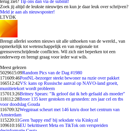
terug ziet?
Tip ons dan via de submit!
Zoek jij altijd de leukste nieuwtjes en kun je daar leuk over schrijven?
Meld je aan als nieuwsposter!
LTVDK
Brengt allerlei soorten nieuws uit alle uithoeken van de wereld., van
opmerkelijk tot wetenschappelijk en van regionale tot
grensoverschrijdende conflicten. Wil zich niet beperken tot een
onderwerp en brengt graag voor ieder wat wils.
Meest gelezen
50296
15:09
Random Pics van de Dag #1980
1716
09:46
PostNL-bezorger steekt bewoner na ruzie over pakket
1665
12:42
VS: kans op Russische aanval op NAVO-land groeit,
munitietekort wordt probleem
1570
13:26
Britney Spears: "Ik geloof dat ik heb gefaald als moeder"
1181
12:28
Broer 135 keer gestoken en gesneden: zes jaar cel en tbs
voor doodslag Gouda
1167
09:32
Wegpiraat scheurt met 146 km/u door het centrum van
Amsterdam
1152
20:11
Geen 'happy end' bij seksdate via Kinky.nl
1096
10:16
EU bekritiseert Meta en TikTok om verspreiden
desinformatie Ceuta