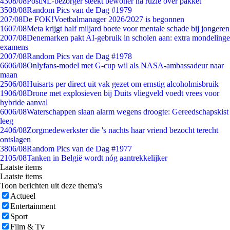
43
08/08
PostNL-bezorger steekt bewoner na ruzie over pakket
35
08/08
Random Pics van de Dag #1979
2
07/08
De FOK!Voetbalmanager 2026/2027 is begonnen
16
07/08
Meta krijgt half miljard boete voor mentale schade bij jongeren
20
07/08
Denemarken pakt AI-gebruik in scholen aan: extra mondelinge
examens
20
07/08
Random Pics van de Dag #1978
66
06/08
Onlyfans-model met G-cup wil als NASA-ambassadeur naar
maan
25
06/08
Huisarts per direct uit vak gezet om ernstig alcoholmisbruik
19
06/08
Drone met explosieven bij Duits vliegveld voedt vrees voor
hybride aanval
60
06/08
Waterschappen slaan alarm wegens droogte: Gereedschapskist
leeg
24
06/08
Zorgmedewerkster die 's nachts haar vriend bezocht terecht
ontslagen
38
06/08
Random Pics van de Dag #1977
21
05/08
Tanken in België wordt nóg aantrekkelijker
Laatste items
Laatste items
Toon berichten uit deze thema's
Actueel
Entertainment
Sport
Film & Tv