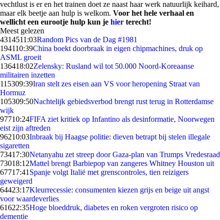
vechtlust is er en het trainen doet ze naast haar werk natuurlijk keihard,
maar elk beetje aan hulp is welkom.
Voor het hele verhaal en
wellicht een eurootje hulp kun je
hier
terecht!
Meest gelezen
43145
11:03
Random Pics van de Dag #1981
1941
10:39
China boekt doorbraak in eigen chipmachines, druk op
ASML groeit
1364
18:02
Zelensky: Rusland wil tot 50.000 Noord-Koreaanse
militairen inzetten
1153
09:39
Iran stelt zes eisen aan VS voor heropening Straat van
Hormuz
1053
09:50
Nachtelijk gebiedsverbod brengt rust terug in Rotterdamse
wijk
977
10:24
FIFA ziet kritiek op Infantino als desinformatie, Noorwegen
eist zijn aftreden
962
10:03
Inbraak bij Haagse politie: dieven betrapt bij stelen illegale
sigaretten
734
17:30
Netanyahu zet streep door Gaza-plan van Trumps Vredesraad
730
18:12
Mattel brengt Barbiepop van zangeres Whitney Houston uit
677
17:41
Spanje volgt Italië met grenscontroles, tien reizigers
geweigerd
644
23:17
Kleurrecessie: consumenten kiezen grijs en beige uit angst
voor waardeverlies
616
22:35
Hoge bloeddruk, diabetes en roken vergroten risico op
dementie