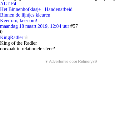
ALT F4
Het Binnenhofklasje - Handenarbeid
Binnen de lijntjes kleuren
Keer om, keer om!
maandag 18 maart 2019, 12:04 uur
#57
0
KingRadler
King of the Radler
oorzaak in relationele sfeer?
▼ Advertentie door Refinery89