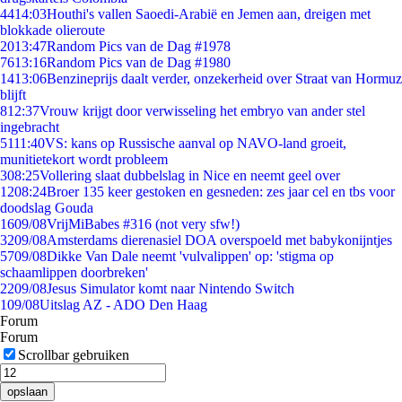
44
14:03
Houthi's vallen Saoedi-Arabië en Jemen aan, dreigen met
blokkade olieroute
20
13:47
Random Pics van de Dag #1978
76
13:16
Random Pics van de Dag #1980
14
13:06
Benzineprijs daalt verder, onzekerheid over Straat van Hormuz
blijft
8
12:37
Vrouw krijgt door verwisseling het embryo van ander stel
ingebracht
51
11:40
VS: kans op Russische aanval op NAVO-land groeit,
munitietekort wordt probleem
3
08:25
Vollering slaat dubbelslag in Nice en neemt geel over
12
08:24
Broer 135 keer gestoken en gesneden: zes jaar cel en tbs voor
doodslag Gouda
16
09/08
VrijMiBabes #316 (not very sfw!)
32
09/08
Amsterdams dierenasiel DOA overspoeld met babykonijntjes
57
09/08
Dikke Van Dale neemt 'vulvalippen' op: 'stigma op
schaamlippen doorbreken'
22
09/08
Jesus Simulator komt naar Nintendo Switch
1
09/08
Uitslag AZ - ADO Den Haag
Forum
Forum
Scrollbar gebruiken
opslaan