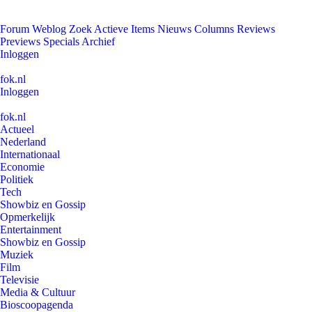
Forum
Weblog
Zoek
Actieve Items
Nieuws
Columns
Reviews
Previews
Specials
Archief
Inloggen
fok.nl
Inloggen
fok.nl
Actueel
Nederland
Internationaal
Economie
Politiek
Tech
Showbiz en Gossip
Opmerkelijk
Entertainment
Showbiz en Gossip
Muziek
Film
Televisie
Media & Cultuur
Bioscoopagenda