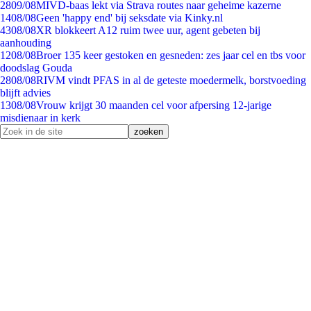
28
09/08
MIVD-baas lekt via Strava routes naar geheime kazerne
14
08/08
Geen 'happy end' bij seksdate via Kinky.nl
43
08/08
XR blokkeert A12 ruim twee uur, agent gebeten bij
aanhouding
12
08/08
Broer 135 keer gestoken en gesneden: zes jaar cel en tbs voor
doodslag Gouda
28
08/08
RIVM vindt PFAS in al de geteste moedermelk, borstvoeding
blijft advies
13
08/08
Vrouw krijgt 30 maanden cel voor afpersing 12-jarige
misdienaar in kerk