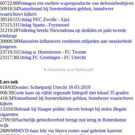
607
22:06
Pentagon eist snellere wapenproductie van defensiebedrijven
509
18:34
Natuurbrand bij Soesterduinen geblust, brandweer
waarschuwt kijkers
395
16:51
Uitslag PEC Zwolle - Ajax
371
15:31
Uitslag Sparta - Feyenoord
312
19:28
Vollering breekt Niewiadoma op slotklim en pakt tweede
eindzege
309
06:38
Manosfeer-influencers verdienen miljarden aan onzekerheid
jongeren
237
19:31
Uitslag sc Heerenveen - FC Twente
231
17:36
Uitslag FC Groningen - FC Utrecht
▼ Advertentie door Refinery89
Lees ook
0
18/03
Dossier: Schietpartij Utrecht 18-03-2019
0
06:30
Grote kans op vijfde regionale hittegolf met lokaal 35 graden
4
18:34
Natuurbrand bij Soesterduinen geblust, brandweer waarschuwt
kijkers
13
10:03
Inbraak bij Haagse politie: dieven betrapt bij stelen illegale
sigaretten
27
09:50
Nachtelijk gebiedsverbod brengt rust terug in Rotterdamse
wijk
28
09/08
MIVD-baas lekt via Strava routes naar geheime kazerne