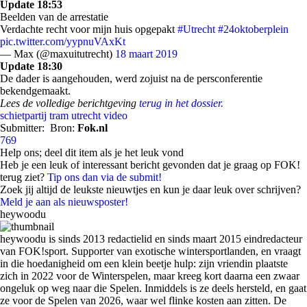
Update 18:53
Beelden van de arrestatie
Verdachte recht voor mijn huis opgepakt
#Utrecht
#24oktoberplein
pic.twitter.com/yypnuVAxKt
— Max (@maxuitutrecht)
18 maart 2019
Update 18:30
De dader is aangehouden, werd zojuist na de persconferentie
bekendgemaakt.
Lees de volledige berichtgeving
terug in het dossier.
schietpartij
tram
utrecht
video
Submitter:
Bron:
Fok.nl
769
Help ons; deel dit item als je het leuk vond
Heb je een leuk of interessant bericht gevonden dat je graag op FOK!
terug ziet?
Tip ons dan via de submit!
Zoek jij altijd de leukste nieuwtjes en kun je daar leuk over schrijven?
Meld je aan als nieuwsposter!
heywoodu
heywoodu is sinds 2013 redactielid en sinds maart 2015 eindredacteur
van FOK!sport. Supporter van exotische wintersportlanden, en vraagt
in die hoedanigheid om een klein beetje hulp: zijn vriendin plaatste
zich in 2022 voor de Winterspelen, maar kreeg kort daarna een zwaar
ongeluk op weg naar die Spelen. Inmiddels is ze deels hersteld, en gaat
ze voor de Spelen van 2026, waar wel flinke kosten aan zitten. De