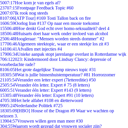
50
07:17
Hoe kom je van egels af?
237
07:15
Frontpage Feedback Topic #60
20
07:07
Ik rook nog steeds
81
07:06
[ATP Tour] #169 Tosti Tallon back on fire
16
06:59
Oorlog Iran #137 Op naar een mooie toekomst
155
06:48
Hoe denkt God echt over homo-seksualiteit? deel 4
185
06:48
Huisarts doet haar werk onder invloed van alcohol
25
06:48
Hoogleraar: "Mensen worden steeds dommer" #2
177
06:46
Algemeen steektopic, waar er een steekje los zit #3
141
06:41
Afvallen met injecties #4
179
06:34
Unieke aanpak stopt jarenlange overlast in Rotterdamse wijk
7
06:12
2023: Kindermoord door Lindsay Clancy: depressie of
voorbedachte rade?
81
06:05
Het grote dagelijkse Trump nieuws topic #31
183
05:58
Wat is jullie binnenhuistemperatuur? #81 Horrorzomer
211
05:54
Verander een letter expert (7lettereditie) #50
25
05:54
Verander één letter. Expert # 75 (8 letters)
60
05:51
Verander één letter: Expert #143 (9 letters)
153
05:48
Verander één letter: Expert #91 (10 letters)
47
05:38
Het hele alfabet #108 en 4letterwoord
99
05:24
Nederlandse Politiek #725
183
05:09
[HBO] House of the Dragon #9 Waar we wachten op
seizoen 3.
139
04:57
Vrouwen willen geen man meer #30
3
04:55
Waarom wordt gezegd dat vrouwen socialer zijn?