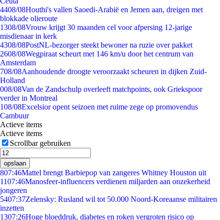
Ceuta
44
08/08
Houthi's vallen Saoedi-Arabië en Jemen aan, dreigen met
blokkade olieroute
13
08/08
Vrouw krijgt 30 maanden cel voor afpersing 12-jarige
misdienaar in kerk
43
08/08
PostNL-bezorger steekt bewoner na ruzie over pakket
26
08/08
Wegpiraat scheurt met 146 km/u door het centrum van
Amsterdam
7
08/08
Aanhoudende droogte veroorzaakt scheuren in dijken Zuid-
Holland
0
08/08
Van de Zandschulp overleeft matchpoints, ook Griekspoor
verder in Montreal
1
08/08
Excelsior opent seizoen met ruime zege op promovendus
Cambuur
Actieve items
Actieve items
Scrollbar gebruiken
opslaan
8
07:46
Mattel brengt Barbiepop van zangeres Whitney Houston uit
11
07:46
Manosfeer-influencers verdienen miljarden aan onzekerheid
jongeren
54
07:37
Zelensky: Rusland wil tot 50.000 Noord-Koreaanse militairen
inzetten
13
07:26
Hoge bloeddruk, diabetes en roken vergroten risico op