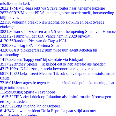
misdienaar in kerk
28
22:17
MIVD-baas lekt via Strava routes naar geheime kazerne
28
22:00
RIVM vindt PFAS in al de geteste moedermelk, borstvoeding
blijft advies
2
21:38
Vollering breekt Niewiadoma op slotklim en pakt tweede
eindzege
38
21:36
Iran stelt zes eisen aan VS voor heropening Straat van Hormuz
53
21:27
Trump wil dat J.D. Vance hem in 2028 opvolgt
41
20:56
Random Pics van de Dag #1981
18
20:37
Uitslag PSV - Fortuna Sittard
43
20:00
XR blokkeert A12 ruim twee uur, agent gebeten bij
aanhouding
14
17:23
Geen 'happy end' bij seksdate via Kinky.nl
35
17:22
Britney Spears: "Ik geloof dat ik heb gefaald als moeder"
43
17:19
PostNL-bezorger steekt bewoner na ruzie over pakket
68
17:15
EU bekritiseert Meta en TikTok om verspreiden desinformatie
Ceuta
72
16:01
Meer agressie tegen een andersluidende politieke mening, laat
jij je intimideren?
1
15:59
Uitslag Sparta - Feyenoord
16
15:52
FIFA ziet kritiek op Infantino als desinformatie, Noorwegen
eist zijn aftreden
24
15:52
Long live the 7th of October
6
14:34
Nieuwe president De la Espriella gaat strijd aan met
drugskartels Colombia