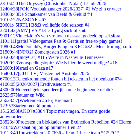
231
04:50
The Odyssey (Christopher Nolan) 17 juli 2026
124
04:38
[FOK!Voetbalmanager 2026/2027] #1 We zijn er weer
103
03:43
De Schatkamer van Beeld & Geluid #4
101
02:52
NASCAR #67
206
01:45
[RTL] B&B vol liefde 6de seizoen #4
32
01:42
[AMV] VS #1313 Lying sack of shit.
90
01:12
Vinted-foto's van vrouwen massaal gedeeld op seksfora
11
01:11
[gratis] Videogames Part 9: Gratis en free-to-play games!
198
00:48
McDonald's, Burger King en KFC #82 - Meer korting a.u.b.
215
00:44
[NPO2] Zomergasten 2026 #1
105
00:43
[IndyCar] #115 We're in Nashville Tennessee
102
00:23
Voorspellingstopic: Wie is hier de weerkundige? #16
236
00:19
Israel en Gaza #17
164
00:17
[CUL TV] Masterchef Australië 2026
67
00:13
Tenenkrommende fouten bij teksten in het openbaar #74
41
00:05
[2026/2027] Eredivisietoto #1
43
00:00
Hoeveel geld spendeer jij aan je beginnende relatie?
26
23:57
Natuur en Wild
256
23:57
[Wielrennen #616] Brennan!
1
23:57
Starten met 3d printen
151
23:53
[AKQ] #3384 Topic met vragen. En soms goede
antwoorden.
285
23:49
Protesten en blokkades van Extinction Rebellion #24 Eieren
7
23:46
Wat staat bij jou op nummer 1 en 2?
191
23:40
Touwtrekken 2.0 #636 - Team 1 beste team *G* *O*