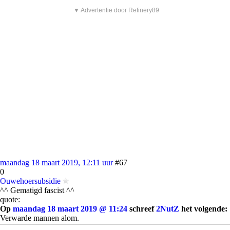
▼ Advertentie door Refinery89
maandag 18 maart 2019, 12:11 uur
#67
0
Ouwehoersubsidie
^^ Gematigd fascist ^^
quote:
Op
maandag 18 maart 2019 @ 11:24
schreef
2NutZ
het volgende:
Verwarde mannen alom.
Het ziet tegenwoordig zwart van de verwarde mannen...