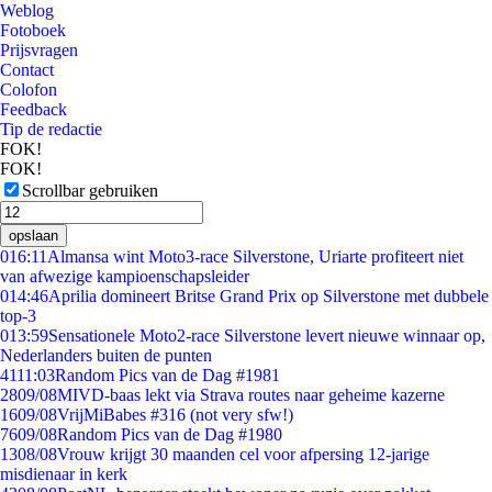
Weblog
Fotoboek
Prijsvragen
Contact
Colofon
Feedback
Tip de redactie
FOK!
FOK!
Scrollbar gebruiken
opslaan
0
16:11
Almansa wint Moto3-race Silverstone, Uriarte profiteert niet
van afwezige kampioenschapsleider
0
14:46
Aprilia domineert Britse Grand Prix op Silverstone met dubbele
top-3
0
13:59
Sensationele Moto2-race Silverstone levert nieuwe winnaar op,
Nederlanders buiten de punten
41
11:03
Random Pics van de Dag #1981
28
09/08
MIVD-baas lekt via Strava routes naar geheime kazerne
16
09/08
VrijMiBabes #316 (not very sfw!)
76
09/08
Random Pics van de Dag #1980
13
08/08
Vrouw krijgt 30 maanden cel voor afpersing 12-jarige
misdienaar in kerk