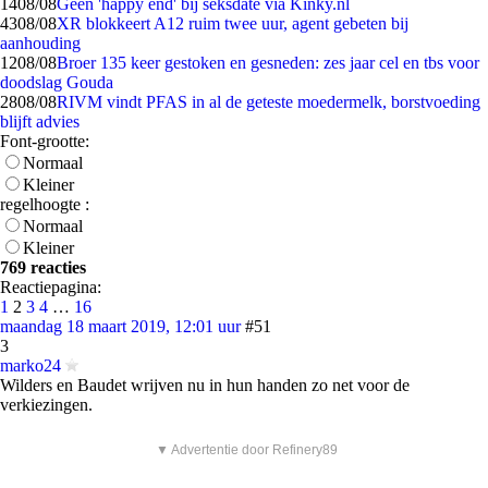
14
08/08
Geen 'happy end' bij seksdate via Kinky.nl
43
08/08
XR blokkeert A12 ruim twee uur, agent gebeten bij
aanhouding
12
08/08
Broer 135 keer gestoken en gesneden: zes jaar cel en tbs voor
doodslag Gouda
28
08/08
RIVM vindt PFAS in al de geteste moedermelk, borstvoeding
blijft advies
Font-grootte:
Normaal
Kleiner
regelhoogte :
Normaal
Kleiner
769 reacties
Reactiepagina:
1
2
3
4
…
16
maandag 18 maart 2019, 12:01 uur
#51
3
marko24
Wilders en Baudet wrijven nu in hun handen zo net voor de
verkiezingen.
▼ Advertentie door Refinery89