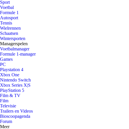
Sport
Voetbal
Formule 1
Autosport
Tennis
Wielrennen
Schaatsen
Wintersporten
Managerspelen
Voetbalmanager
Formule 1-manager
Games
PC
Playstation 4
Xbox One
Nintendo Switch
Xbox Series X|S
PlayStation 5
Film & TV
Film
Televisie
Trailers en Videos
Bioscoopagenda
Forum
Meer