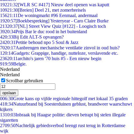
192
21:32
[WLR SC #417] Nieuw deel openen was kaputt
109
21:30
[Breien] Deel 21, met zomerbreisels
156
21:11
De woningmarkt #96 Eenmaal, andermaal
19
20:57
[Boekbespreking] Yesteryear - Caro Claire Burke
213
20:37
[NL] Street View Quiz [#122] - Loogisch toch
39
20:34
Prijs Bar le duc rood in het buitenland
4
20:33
Bij Edit ALT-S opvangen?
24
20:31
Petitie behoud npo 5 Soul & Jazz
70
20:17
Aanbrengen mechanische ventilatie zinvol in oud huis?
1
20:14
Gadgets: Grappige, handige, nutteloze, verslavende etc.
236
20:11
archito's jaren '70 huis #5 - Een nieuw begin
9
19:59
Belgie.
Nederland
Nederland
Scrollbar gebruiken
opslaan
0
06:30
Grote kans op vijfde regionale hittegolf met lokaal 35 graden
4
18:34
Natuurbrand bij Soesterduinen geblust, brandweer waarschuwt
kijkers
13
10:03
Inbraak bij Haagse politie: dieven betrapt bij stelen illegale
sigaretten
27
09:50
Nachtelijk gebiedsverbod brengt rust terug in Rotterdamse
wijk