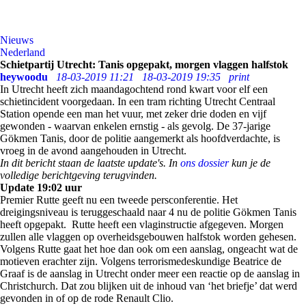
Nieuws
Nederland
Schietpartij Utrecht: Tanis opgepakt, morgen vlaggen halfstok
heywoodu
18-03-2019 11:21
18-03-2019 19:35
print
In Utrecht heeft zich maandagochtend rond kwart voor elf een
schietincident voorgedaan. In een tram richting Utrecht Centraal
Station opende een man het vuur, met zeker drie doden en vijf
gewonden - waarvan enkelen ernstig - als gevolg. De 37-jarige
Gökmen Tanis, door de politie aangemerkt als hoofdverdachte, is
vroeg in de avond aangehouden in Utrecht.
In dit bericht staan de laatste update's. In
ons dossier
kun je de
volledige berichtgeving terugvinden.
Update 19:02 uur
Premier Rutte geeft nu een tweede persconferentie. Het
dreigingsniveau is teruggeschaald naar 4 nu de politie Gökmen Tanis
heeft opgepakt. Rutte heeft een vlaginstructie afgegeven. Morgen
zullen alle vlaggen op overheidsgebouwen halfstok worden gehesen.
Volgens Rutte gaat het hoe dan ook om een aanslag, ongeacht wat de
motieven erachter zijn. Volgens terrorismedeskundige Beatrice de
Graaf is de aanslag in Utrecht onder meer een reactie op de aanslag in
Christchurch. Dat zou blijken uit de inhoud van ‘het briefje’ dat werd
gevonden in of op de rode Renault Clio.