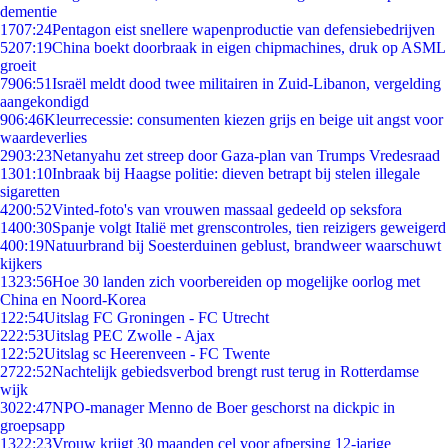
dementie
17
07:24
Pentagon eist snellere wapenproductie van defensiebedrijven
52
07:19
China boekt doorbraak in eigen chipmachines, druk op ASML
groeit
79
06:51
Israël meldt dood twee militairen in Zuid-Libanon, vergelding
aangekondigd
9
06:46
Kleurrecessie: consumenten kiezen grijs en beige uit angst voor
waardeverlies
29
03:23
Netanyahu zet streep door Gaza-plan van Trumps Vredesraad
13
01:10
Inbraak bij Haagse politie: dieven betrapt bij stelen illegale
sigaretten
42
00:52
Vinted-foto's van vrouwen massaal gedeeld op seksfora
14
00:30
Spanje volgt Italië met grenscontroles, tien reizigers geweigerd
4
00:19
Natuurbrand bij Soesterduinen geblust, brandweer waarschuwt
kijkers
13
23:56
Hoe 30 landen zich voorbereiden op mogelijke oorlog met
China en Noord-Korea
1
22:54
Uitslag FC Groningen - FC Utrecht
2
22:53
Uitslag PEC Zwolle - Ajax
1
22:52
Uitslag sc Heerenveen - FC Twente
27
22:52
Nachtelijk gebiedsverbod brengt rust terug in Rotterdamse
wijk
30
22:47
NPO-manager Menno de Boer geschorst na dickpic in
groepsapp
13
22:23
Vrouw krijgt 30 maanden cel voor afpersing 12-jarige