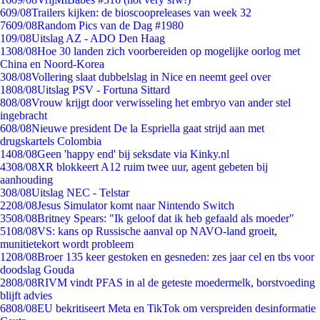
6
09/08
Trailers kijken: de bioscoopreleases van week 32
76
09/08
Random Pics van de Dag #1980
1
09/08
Uitslag AZ - ADO Den Haag
13
08/08
Hoe 30 landen zich voorbereiden op mogelijke oorlog met
China en Noord-Korea
3
08/08
Vollering slaat dubbelslag in Nice en neemt geel over
18
08/08
Uitslag PSV - Fortuna Sittard
8
08/08
Vrouw krijgt door verwisseling het embryo van ander stel
ingebracht
6
08/08
Nieuwe president De la Espriella gaat strijd aan met
drugskartels Colombia
14
08/08
Geen 'happy end' bij seksdate via Kinky.nl
43
08/08
XR blokkeert A12 ruim twee uur, agent gebeten bij
aanhouding
3
08/08
Uitslag NEC - Telstar
22
08/08
Jesus Simulator komt naar Nintendo Switch
35
08/08
Britney Spears: "Ik geloof dat ik heb gefaald als moeder"
51
08/08
VS: kans op Russische aanval op NAVO-land groeit,
munitietekort wordt probleem
12
08/08
Broer 135 keer gestoken en gesneden: zes jaar cel en tbs voor
doodslag Gouda
28
08/08
RIVM vindt PFAS in al de geteste moedermelk, borstvoeding
blijft advies
68
08/08
EU bekritiseert Meta en TikTok om verspreiden desinformatie