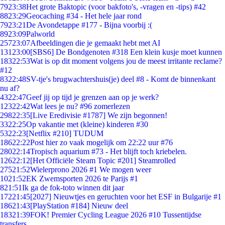
79
23:38
Het grote Baktopic (voor bakfoto's, -vragen en -tips) #42
88
23:29
Geocaching #34 - Het hele jaar rond
79
23:21
De Avondetappe #177 - Bijna voorbij :(
89
23:09
Palworld
257
23:07
Afbeeldingen die je gemaakt hebt met AI
131
23:00
[SBS6] De Bondgenoten #318 Een klein kusje moet kunnen
183
22:53
Wat is op dit moment volgens jou de meest irritante reclame?
#12
83
22:48
SV-tje's brugwachtershuis(je) deel #8 - Komt de binnenkant
nu af?
43
22:47
Geef jij op tijd je grenzen aan op je werk?
123
22:42
Wat lees je nu? #96 zomerlezen
298
22:35
[Live Eredivisie #1787] We zijn begonnen!
33
22:25
Op vakantie met (kleine) kinderen #30
53
22:23
[Netflix #210] TUDUM
186
22:22
Post hier zo vaak mogelijk om 22:22 uur #76
280
22:14
Tropisch aquarium #73 - Het blijft toch kriebelen.
126
22:12
[Het Officiële Steam Topic #201] Steamrolled
275
21:52
Wielerprono 2026 #1 We mogen weer
10
21:52
EK Zwemsporten 2026 te Parijs #1
8
21:51
Ik ga de fok-toto winnen dit jaar
172
21:45
[2027] Nieuwtjes en geruchten voor het ESF in Bulgarije #1
186
21:43
[PlayStation #184] Nieuw deel
183
21:39
FOK! Premier Cycling League 2026 #10 Tussentijdse
transfers