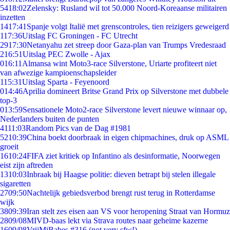
54
18:02
Zelensky: Rusland wil tot 50.000 Noord-Koreaanse militairen
inzetten
14
17:41
Spanje volgt Italië met grenscontroles, tien reizigers geweigerd
1
17:36
Uitslag FC Groningen - FC Utrecht
29
17:30
Netanyahu zet streep door Gaza-plan van Trumps Vredesraad
2
16:51
Uitslag PEC Zwolle - Ajax
0
16:11
Almansa wint Moto3-race Silverstone, Uriarte profiteert niet
van afwezige kampioenschapsleider
1
15:31
Uitslag Sparta - Feyenoord
0
14:46
Aprilia domineert Britse Grand Prix op Silverstone met dubbele
top-3
0
13:59
Sensationele Moto2-race Silverstone levert nieuwe winnaar op,
Nederlanders buiten de punten
41
11:03
Random Pics van de Dag #1981
52
10:39
China boekt doorbraak in eigen chipmachines, druk op ASML
groeit
16
10:24
FIFA ziet kritiek op Infantino als desinformatie, Noorwegen
eist zijn aftreden
13
10:03
Inbraak bij Haagse politie: dieven betrapt bij stelen illegale
sigaretten
27
09:50
Nachtelijk gebiedsverbod brengt rust terug in Rotterdamse
wijk
38
09:39
Iran stelt zes eisen aan VS voor heropening Straat van Hormuz
28
09/08
MIVD-baas lekt via Strava routes naar geheime kazerne
16
09/08
VrijMiBabes #316 (not very sfw!)