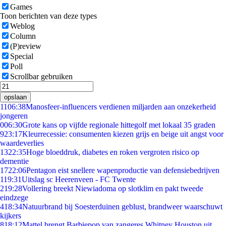
Games
Toon berichten van deze types
Weblog
Column
(P)review
Special
Poll
Scrollbar gebruiken
opslaan
11
06:38
Manosfeer-influencers verdienen miljarden aan onzekerheid
jongeren
0
06:30
Grote kans op vijfde regionale hittegolf met lokaal 35 graden
9
23:17
Kleurrecessie: consumenten kiezen grijs en beige uit angst voor
waardeverlies
13
22:35
Hoge bloeddruk, diabetes en roken vergroten risico op
dementie
17
22:06
Pentagon eist snellere wapenproductie van defensiebedrijven
1
19:31
Uitslag sc Heerenveen - FC Twente
2
19:28
Vollering breekt Niewiadoma op slotklim en pakt tweede
eindzege
4
18:34
Natuurbrand bij Soesterduinen geblust, brandweer waarschuwt
kijkers
8
18:12
Mattel brengt Barbiepop van zangeres Whitney Houston uit