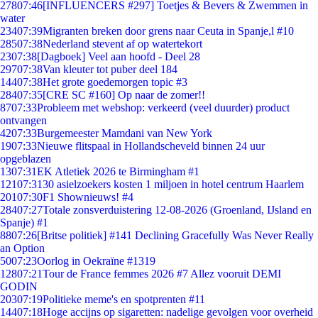
278
07:46
[INFLUENCERS #297] Toetjes & Bevers & Zwemmen in
water
234
07:39
Migranten breken door grens naar Ceuta in Spanje,l #10
285
07:38
Nederland stevent af op watertekort
23
07:38
[Dagboek] Veel aan hoofd - Deel 28
297
07:38
Van kleuter tot puber deel 184
144
07:38
Het grote goedemorgen topic #3
284
07:35
[CRE SC #160] Op naar de zomer!!
87
07:33
Probleem met webshop: verkeerd (veel duurder) product
ontvangen
42
07:33
Burgemeester Mamdani van New York
19
07:33
Nieuwe flitspaal in Hollandscheveld binnen 24 uur
opgeblazen
13
07:31
EK Atletiek 2026 te Birmingham #1
121
07:31
30 asielzoekers kosten 1 miljoen in hotel centrum Haarlem
201
07:30
F1 Shownieuws! #4
284
07:27
Totale zonsverduistering 12-08-2026 (Groenland, IJsland en
Spanje) #1
88
07:26
[Britse politiek] #141 Declining Gracefully Was Never Really
an Option
50
07:23
Oorlog in Oekraïne #1319
128
07:21
Tour de France femmes 2026 #7 Allez vooruit DEMI
GODIN
203
07:19
Politieke meme's en spotprenten #11
144
07:18
Hoge accijns op sigaretten: nadelige gevolgen voor overheid