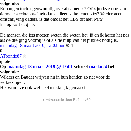
volgende:
Er hangen toch tegenwoordig overal camera's? Of zijn deze nog van
dermate slechte kwaliteit dat je alleen silhouetten ziet? Verder geen
omschrijving daders, is dat omdat het CBS dit niet wilt?
Is nog kort-dag hè.
De mensen die iets moeten weten die weten het, jij en ik horen het pas
als de dreiging voorbij is of als de hulp van het publiek nodig is.
maandag 18 maart 2019, 12:03 uur
#54
0
AToontje87
quote:
Op
maandag 18 maart 2019 @ 12:01
schreef
marko24
het
volgende:
Wilders en Baudet wrijven nu in hun handen zo net voor de
verkiezingen.
Het wordt ze ook wel heel makkelijk gemaakt...
▼ Advertentie door Refinery89