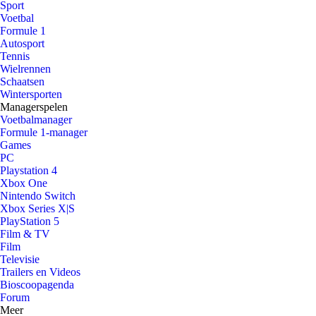
Sport
Voetbal
Formule 1
Autosport
Tennis
Wielrennen
Schaatsen
Wintersporten
Managerspelen
Voetbalmanager
Formule 1-manager
Games
PC
Playstation 4
Xbox One
Nintendo Switch
Xbox Series X|S
PlayStation 5
Film & TV
Film
Televisie
Trailers en Videos
Bioscoopagenda
Forum
Meer