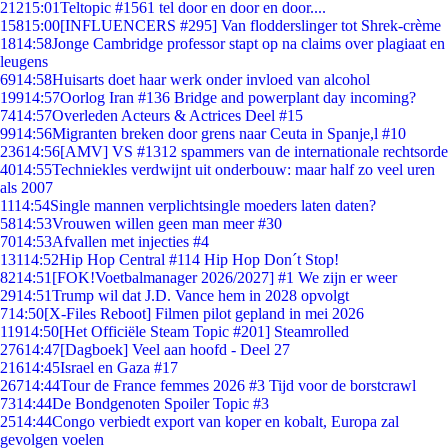
212
15:01
Teltopic #1561 tel door en door en door....
158
15:00
[INFLUENCERS #295] Van flodderslinger tot Shrek-crème
18
14:58
Jonge Cambridge professor stapt op na claims over plagiaat en
leugens
69
14:58
Huisarts doet haar werk onder invloed van alcohol
199
14:57
Oorlog Iran #136 Bridge and powerplant day incoming?
74
14:57
Overleden Acteurs & Actrices Deel #15
99
14:56
Migranten breken door grens naar Ceuta in Spanje,l #10
236
14:56
[AMV] VS #1312 spammers van de internationale rechtsorde
40
14:55
Techniekles verdwijnt uit onderbouw: maar half zo veel uren
als 2007
11
14:54
Single mannen verplichtsingle moeders laten daten?
58
14:53
Vrouwen willen geen man meer #30
70
14:53
Afvallen met injecties #4
131
14:52
Hip Hop Central #114 Hip Hop Don´t Stop!
82
14:51
[FOK!Voetbalmanager 2026/2027] #1 We zijn er weer
29
14:51
Trump wil dat J.D. Vance hem in 2028 opvolgt
7
14:50
[X-Files Reboot] Filmen pilot gepland in mei 2026
119
14:50
[Het Officiële Steam Topic #201] Steamrolled
276
14:47
[Dagboek] Veel aan hoofd - Deel 27
216
14:45
Israel en Gaza #17
267
14:44
Tour de France femmes 2026 #3 Tijd voor de borstcrawl
73
14:44
De Bondgenoten Spoiler Topic #3
25
14:44
Congo verbiedt export van koper en kobalt, Europa zal
gevolgen voelen