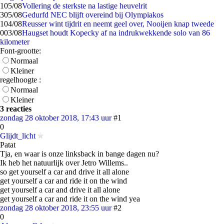
1
05/08
Vollering de sterkste na lastige heuvelrit
3
05/08
Gedurfd NEC blijft overeind bij Olympiakos
1
04/08
Reusser wint tijdrit en neemt geel over, Nooijen knap tweede
0
03/08
Haugset houdt Kopecky af na indrukwekkende solo van 86
kilometer
Font-grootte:
Normaal
Kleiner
regelhoogte :
Normaal
Kleiner
3 reacties
zondag 28 oktober 2018, 17:43 uur
#1
0
Glijdt_licht
Patat
Tja, en waar is onze linksback in bange dagen nu?
Ik heb het natuurlijk over Jetro Willems..
so get yourself a car and drive it all alone
get yourself a car and ride it on the wind
get yourself a car and drive it all alone
get yourself a car and ride it on the wind yea
zondag 28 oktober 2018, 23:55 uur
#2
0