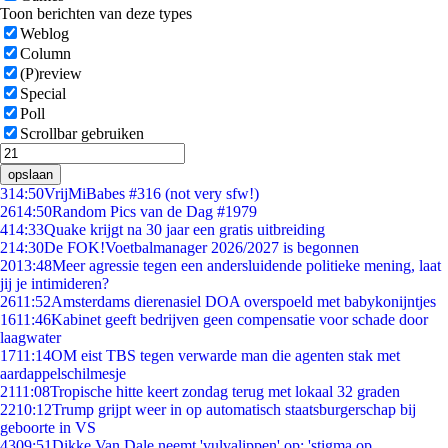
Toon berichten van deze types
Weblog
Column
(P)review
Special
Poll
Scrollbar gebruiken
opslaan
3
14:50
VrijMiBabes #316 (not very sfw!)
26
14:50
Random Pics van de Dag #1979
4
14:33
Quake krijgt na 30 jaar een gratis uitbreiding
2
14:30
De FOK!Voetbalmanager 2026/2027 is begonnen
20
13:48
Meer agressie tegen een andersluidende politieke mening, laat
jij je intimideren?
26
11:52
Amsterdams dierenasiel DOA overspoeld met babykonijntjes
16
11:46
Kabinet geeft bedrijven geen compensatie voor schade door
laagwater
17
11:14
OM eist TBS tegen verwarde man die agenten stak met
aardappelschilmesje
21
11:08
Tropische hitte keert zondag terug met lokaal 32 graden
22
10:12
Trump grijpt weer in op automatisch staatsburgerschap bij
geboorte in VS
43
09:51
Dikke Van Dale neemt 'vulvalippen' op: 'stigma op