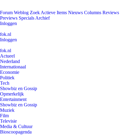
Forum
Weblog
Zoek
Actieve Items
Nieuws
Columns
Reviews
Previews
Specials
Archief
Inloggen
fok.nl
Inloggen
fok.nl
Actueel
Nederland
Internationaal
Economie
Politiek
Tech
Showbiz en Gossip
Opmerkelijk
Entertainment
Showbiz en Gossip
Muziek
Film
Televisie
Media & Cultuur
Bioscoopagenda