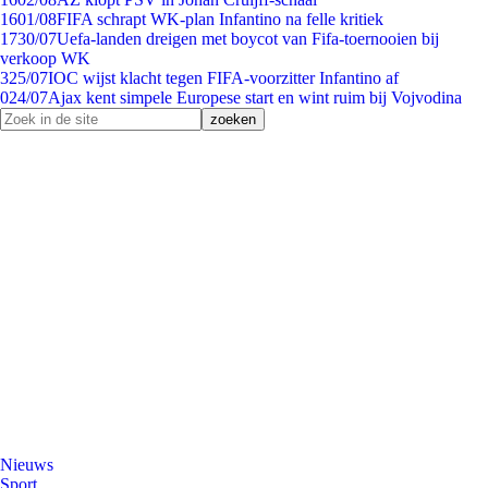
16
01/08
FIFA schrapt WK-plan Infantino na felle kritiek
17
30/07
Uefa-landen dreigen met boycot van Fifa-toernooien bij
verkoop WK
3
25/07
IOC wijst klacht tegen FIFA-voorzitter Infantino af
0
24/07
Ajax kent simpele Europese start en wint ruim bij Vojvodina
Nieuws
Sport