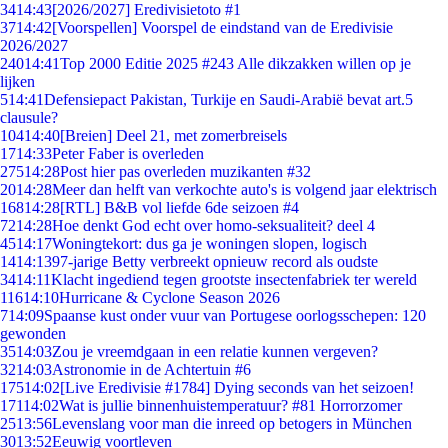
34
14:43
[2026/2027] Eredivisietoto #1
37
14:42
[Voorspellen] Voorspel de eindstand van de Eredivisie
2026/2027
240
14:41
Top 2000 Editie 2025 #243 Alle dikzakken willen op je
lijken
5
14:41
Defensiepact Pakistan, Turkije en Saudi-Arabië bevat art.5
clausule?
104
14:40
[Breien] Deel 21, met zomerbreisels
17
14:33
Peter Faber is overleden
275
14:28
Post hier pas overleden muzikanten #32
20
14:28
Meer dan helft van verkochte auto's is volgend jaar elektrisch
168
14:28
[RTL] B&B vol liefde 6de seizoen #4
72
14:28
Hoe denkt God echt over homo-seksualiteit? deel 4
45
14:17
Woningtekort: dus ga je woningen slopen, logisch
14
14:13
97-jarige Betty verbreekt opnieuw record als oudste
34
14:11
Klacht ingediend tegen grootste insectenfabriek ter wereld
116
14:10
Hurricane & Cyclone Season 2026
7
14:09
Spaanse kust onder vuur van Portugese oorlogsschepen: 120
gewonden
35
14:03
Zou je vreemdgaan in een relatie kunnen vergeven?
32
14:03
Astronomie in de Achtertuin #6
175
14:02
[Live Eredivisie #1784] Dying seconds van het seizoen!
171
14:02
Wat is jullie binnenhuistemperatuur? #81 Horrorzomer
25
13:56
Levenslang voor man die inreed op betogers in München
30
13:52
Eeuwig voortleven