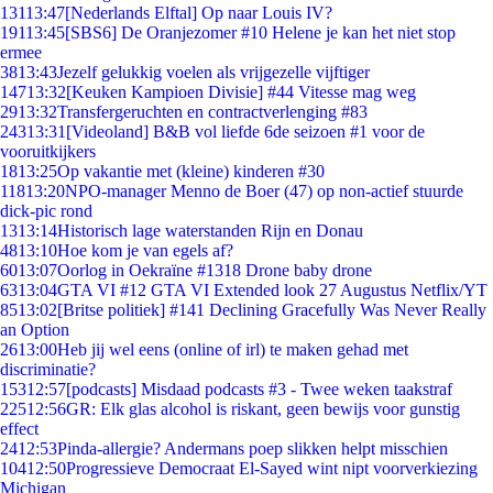
131
13:47
[Nederlands Elftal] Op naar Louis IV?
191
13:45
[SBS6] De Oranjezomer #10 Helene je kan het niet stop
ermee
38
13:43
Jezelf gelukkig voelen als vrijgezelle vijftiger
147
13:32
[Keuken Kampioen Divisie] #44 Vitesse mag weg
29
13:32
Transfergeruchten en contractverlenging #83
243
13:31
[Videoland] B&B vol liefde 6de seizoen #1 voor de
vooruitkijkers
18
13:25
Op vakantie met (kleine) kinderen #30
118
13:20
NPO-manager Menno de Boer (47) op non-actief stuurde
dick-pic rond
13
13:14
Historisch lage waterstanden Rijn en Donau
48
13:10
Hoe kom je van egels af?
60
13:07
Oorlog in Oekraïne #1318 Drone baby drone
63
13:04
GTA VI #12 GTA VI Extended look 27 Augustus Netflix/YT
85
13:02
[Britse politiek] #141 Declining Gracefully Was Never Really
an Option
26
13:00
Heb jij wel eens (online of irl) te maken gehad met
discriminatie?
153
12:57
[podcasts] Misdaad podcasts #3 - Twee weken taakstraf
225
12:56
GR: Elk glas alcohol is riskant, geen bewijs voor gunstig
effect
24
12:53
Pinda-allergie? Andermans poep slikken helpt misschien
104
12:50
Progressieve Democraat El-Sayed wint nipt voorverkiezing
Michigan