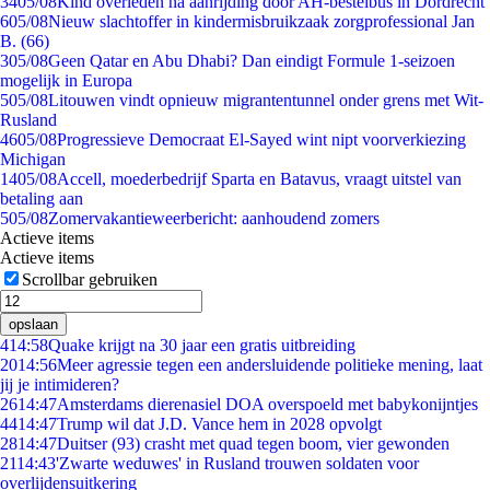
34
05/08
Kind overleden na aanrijding door AH-bestelbus in Dordrecht
6
05/08
Nieuw slachtoffer in kindermisbruikzaak zorgprofessional Jan
B. (66)
3
05/08
Geen Qatar en Abu Dhabi? Dan eindigt Formule 1-seizoen
mogelijk in Europa
5
05/08
Litouwen vindt opnieuw migrantentunnel onder grens met Wit-
Rusland
46
05/08
Progressieve Democraat El-Sayed wint nipt voorverkiezing
Michigan
14
05/08
Accell, moederbedrijf Sparta en Batavus, vraagt uitstel van
betaling aan
5
05/08
Zomervakantieweerbericht: aanhoudend zomers
Actieve items
Actieve items
Scrollbar gebruiken
opslaan
4
14:58
Quake krijgt na 30 jaar een gratis uitbreiding
20
14:56
Meer agressie tegen een andersluidende politieke mening, laat
jij je intimideren?
26
14:47
Amsterdams dierenasiel DOA overspoeld met babykonijntjes
44
14:47
Trump wil dat J.D. Vance hem in 2028 opvolgt
28
14:47
Duitser (93) crasht met quad tegen boom, vier gewonden
21
14:43
'Zwarte weduwes' in Rusland trouwen soldaten voor
overlijdensuitkering