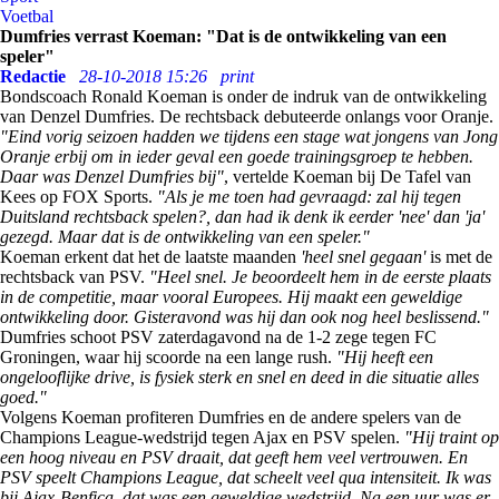
Voetbal
Dumfries verrast Koeman: "Dat is de ontwikkeling van een
speler"
Redactie
28-10-2018 15:26
print
Bondscoach Ronald Koeman is onder de indruk van de ontwikkeling
van Denzel Dumfries. De rechtsback debuteerde onlangs voor Oranje.
"Eind vorig seizoen hadden we tijdens een stage wat jongens van Jong
Oranje erbij om in ieder geval een goede trainingsgroep te hebben.
Daar was Denzel Dumfries bij"
, vertelde Koeman bij De Tafel van
Kees op FOX Sports.
"Als je me toen had gevraagd: zal hij tegen
Duitsland rechtsback spelen?, dan had ik denk ik eerder 'nee' dan 'ja'
gezegd. Maar dat is de ontwikkeling van een speler."
Koeman erkent dat het de laatste maanden
'heel snel gegaan'
is met de
rechtsback van PSV.
"Heel snel. Je beoordeelt hem in de eerste plaats
in de competitie, maar vooral Europees. Hij maakt een geweldige
ontwikkeling door. Gisteravond was hij dan ook nog heel beslissend."
Dumfries schoot PSV zaterdagavond na de 1-2 zege tegen FC
Groningen, waar hij scoorde na een lange rush.
"Hij heeft een
ongelooflijke drive, is fysiek sterk en snel en deed in die situatie alles
goed."
Volgens Koeman profiteren Dumfries en de andere spelers van de
Champions League-wedstrijd tegen Ajax en PSV spelen.
"Hij traint op
een hoog niveau en PSV draait, dat geeft hem veel vertrouwen. En
PSV speelt Champions League, dat scheelt veel qua intensiteit. Ik was
bij Ajax-Benfica, dat was een geweldige wedstrijd. Na een uur was er