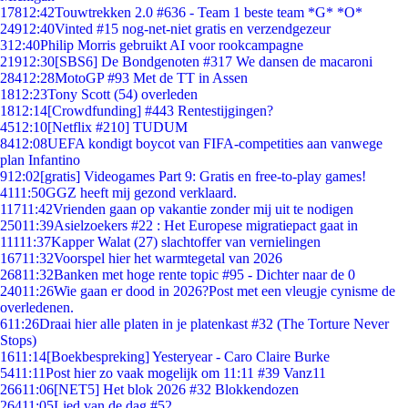
178
12:42
Touwtrekken 2.0 #636 - Team 1 beste team *G* *O*
249
12:40
Vinted #15 nog-net-niet gratis en verzendgezeur
3
12:40
Philip Morris gebruikt AI voor rookcampagne
219
12:30
[SBS6] De Bondgenoten #317 We dansen de macaroni
284
12:28
MotoGP #93 Met de TT in Assen
18
12:23
Tony Scott (54) overleden
18
12:14
[Crowdfunding] #443 Rentestijgingen?
45
12:10
[Netflix #210] TUDUM
84
12:08
UEFA kondigt boycot van FIFA-competities aan vanwege
plan Infantino
9
12:02
[gratis] Videogames Part 9: Gratis en free-to-play games!
41
11:50
GGZ heeft mij gezond verklaard.
117
11:42
Vrienden gaan op vakantie zonder mij uit te nodigen
250
11:39
Asielzoekers #22 : Het Europese migratiepact gaat in
111
11:37
Kapper Walat (27) slachtoffer van vernielingen
167
11:32
Voorspel hier het warmtegetal van 2026
268
11:32
Banken met hoge rente topic #95 - Dichter naar de 0
240
11:26
Wie gaan er dood in 2026?Post met een vleugje cynisme de
overledenen.
6
11:26
Draai hier alle platen in je platenkast #32 (The Torture Never
Stops)
16
11:14
[Boekbespreking] Yesteryear - Caro Claire Burke
54
11:11
Post hier zo vaak mogelijk om 11:11 #39 Vanz11
266
11:06
[NET5] Het blok 2026 #32 Blokkendozen
264
11:05
Lied van de dag #52