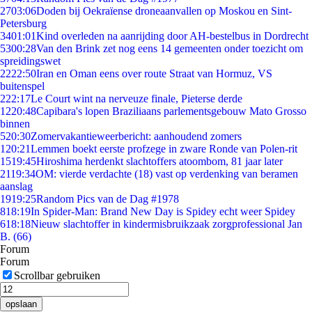
27
03:06
Doden bij Oekraïense droneaanvallen op Moskou en Sint-
Petersburg
34
01:01
Kind overleden na aanrijding door AH-bestelbus in Dordrecht
53
00:28
Van den Brink zet nog eens 14 gemeenten onder toezicht om
spreidingswet
22
22:50
Iran en Oman eens over route Straat van Hormuz, VS
buitenspel
2
22:17
Le Court wint na nerveuze finale, Pieterse derde
12
20:48
Capibara's lopen Braziliaans parlementsgebouw Mato Grosso
binnen
5
20:30
Zomervakantieweerbericht: aanhoudend zomers
1
20:21
Lemmen boekt eerste profzege in zware Ronde van Polen-rit
15
19:45
Hiroshima herdenkt slachtoffers atoombom, 81 jaar later
21
19:34
OM: vierde verdachte (18) vast op verdenking van beramen
aanslag
19
19:25
Random Pics van de Dag #1978
8
18:19
In Spider-Man: Brand New Day is Spidey echt weer Spidey
6
18:18
Nieuw slachtoffer in kindermisbruikzaak zorgprofessional Jan
B. (66)
Forum
Forum
Scrollbar gebruiken
opslaan