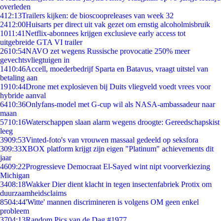
overleden
4
12:13
Trailers kijken: de bioscoopreleases van week 32
24
12:00
Huisarts per direct uit vak gezet om ernstig alcoholmisbruik
10
11:41
Netflix-abonnees krijgen exclusieve early access tot
uitgebreide GTA VI trailer
26
10:54
NAVO zet wegens Russische provocatie 250% meer
gevechtsvliegtuigen in
14
10:46
Accell, moederbedrijf Sparta en Batavus, vraagt uitstel van
betaling aan
19
10:44
Drone met explosieven bij Duits vliegveld voedt vrees voor
hybride aanval
64
10:36
Onlyfans-model met G-cup wil als NASA-ambassadeur naar
maan
57
10:16
Waterschappen slaan alarm wegens droogte: Gereedschapskist
leeg
39
09:53
Vinted-foto's van vrouwen massaal gedeeld op seksfora
3
09:33
XBOX platform krijgt zijn eigen "Platinum" achievements dit
jaar
46
09:22
Progressieve Democraat El-Sayed wint nipt voorverkiezing
Michigan
34
08:18
Wakker Dier dient klacht in tegen insectenfabriek Protix om
duurzaamheidsclaims
85
04:44
'Witte' mannen discrimineren is volgens OM geen enkel
probleem
37
04:13
Random Pics van de Dag #1977