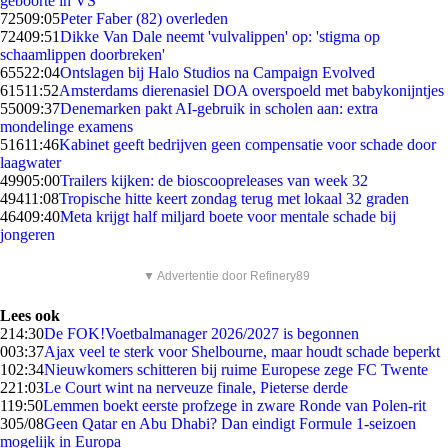
geboorte in VS
725
09:05
Peter Faber (82) overleden
724
09:51
Dikke Van Dale neemt 'vulvalippen' op: 'stigma op
schaamlippen doorbreken'
655
22:04
Ontslagen bij Halo Studios na Campaign Evolved
615
11:52
Amsterdams dierenasiel DOA overspoeld met babykonijntjes
550
09:37
Denemarken pakt AI-gebruik in scholen aan: extra
mondelinge examens
516
11:46
Kabinet geeft bedrijven geen compensatie voor schade door
laagwater
499
05:00
Trailers kijken: de bioscoopreleases van week 32
494
11:08
Tropische hitte keert zondag terug met lokaal 32 graden
464
09:40
Meta krijgt half miljard boete voor mentale schade bij
jongeren
▼ Advertentie door Refinery89
Lees ook
2
14:30
De FOK!Voetbalmanager 2026/2027 is begonnen
0
03:37
Ajax veel te sterk voor Shelbourne, maar houdt schade beperkt
1
02:34
Nieuwkomers schitteren bij ruime Europese zege FC Twente
2
21:03
Le Court wint na nerveuze finale, Pieterse derde
1
19:50
Lemmen boekt eerste profzege in zware Ronde van Polen-rit
3
05/08
Geen Qatar en Abu Dhabi? Dan eindigt Formule 1-seizoen
mogelijk in Europa