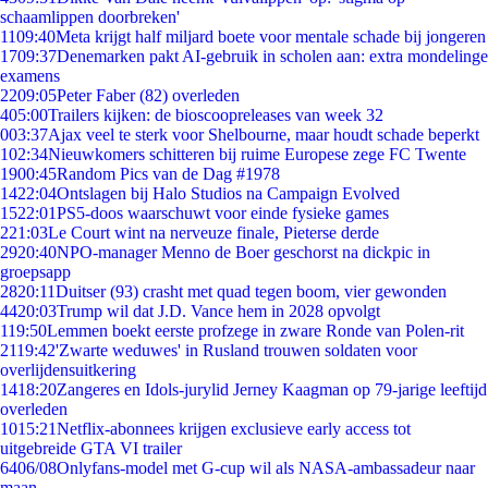
schaamlippen doorbreken'
11
09:40
Meta krijgt half miljard boete voor mentale schade bij jongeren
17
09:37
Denemarken pakt AI-gebruik in scholen aan: extra mondelinge
examens
22
09:05
Peter Faber (82) overleden
4
05:00
Trailers kijken: de bioscoopreleases van week 32
0
03:37
Ajax veel te sterk voor Shelbourne, maar houdt schade beperkt
1
02:34
Nieuwkomers schitteren bij ruime Europese zege FC Twente
19
00:45
Random Pics van de Dag #1978
14
22:04
Ontslagen bij Halo Studios na Campaign Evolved
15
22:01
PS5-doos waarschuwt voor einde fysieke games
2
21:03
Le Court wint na nerveuze finale, Pieterse derde
29
20:40
NPO-manager Menno de Boer geschorst na dickpic in
groepsapp
28
20:11
Duitser (93) crasht met quad tegen boom, vier gewonden
44
20:03
Trump wil dat J.D. Vance hem in 2028 opvolgt
1
19:50
Lemmen boekt eerste profzege in zware Ronde van Polen-rit
21
19:42
'Zwarte weduwes' in Rusland trouwen soldaten voor
overlijdensuitkering
14
18:20
Zangeres en Idols-jurylid Jerney Kaagman op 79-jarige leeftijd
overleden
10
15:21
Netflix-abonnees krijgen exclusieve early access tot
uitgebreide GTA VI trailer
64
06/08
Onlyfans-model met G-cup wil als NASA-ambassadeur naar
maan