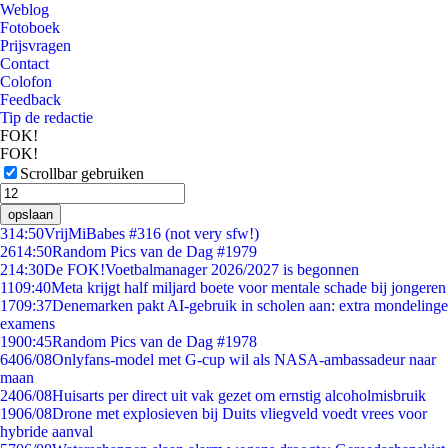
Weblog
Fotoboek
Prijsvragen
Contact
Colofon
Feedback
Tip de redactie
FOK!
FOK!
Scrollbar gebruiken
opslaan
3
14:50
VrijMiBabes #316 (not very sfw!)
26
14:50
Random Pics van de Dag #1979
2
14:30
De FOK!Voetbalmanager 2026/2027 is begonnen
11
09:40
Meta krijgt half miljard boete voor mentale schade bij jongeren
17
09:37
Denemarken pakt AI-gebruik in scholen aan: extra mondelinge
examens
19
00:45
Random Pics van de Dag #1978
64
06/08
Onlyfans-model met G-cup wil als NASA-ambassadeur naar
maan
24
06/08
Huisarts per direct uit vak gezet om ernstig alcoholmisbruik
19
06/08
Drone met explosieven bij Duits vliegveld voedt vrees voor
hybride aanval