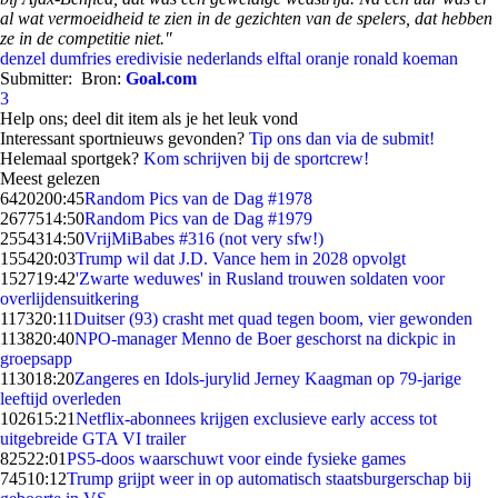
al wat vermoeidheid te zien in de gezichten van de spelers, dat hebben
ze in de competitie niet."
denzel dumfries
eredivisie
nederlands elftal
oranje
ronald koeman
Submitter:
Bron:
Goal.com
3
Help ons; deel dit item als je het leuk vond
Interessant sportnieuws gevonden?
Tip ons dan via de submit!
Helemaal sportgek?
Kom schrijven bij de sportcrew!
Meest gelezen
64202
00:45
Random Pics van de Dag #1978
26775
14:50
Random Pics van de Dag #1979
25543
14:50
VrijMiBabes #316 (not very sfw!)
1554
20:03
Trump wil dat J.D. Vance hem in 2028 opvolgt
1527
19:42
'Zwarte weduwes' in Rusland trouwen soldaten voor
overlijdensuitkering
1173
20:11
Duitser (93) crasht met quad tegen boom, vier gewonden
1138
20:40
NPO-manager Menno de Boer geschorst na dickpic in
groepsapp
1130
18:20
Zangeres en Idols-jurylid Jerney Kaagman op 79-jarige
leeftijd overleden
1026
15:21
Netflix-abonnees krijgen exclusieve early access tot
uitgebreide GTA VI trailer
825
22:01
PS5-doos waarschuwt voor einde fysieke games
745
10:12
Trump grijpt weer in op automatisch staatsburgerschap bij