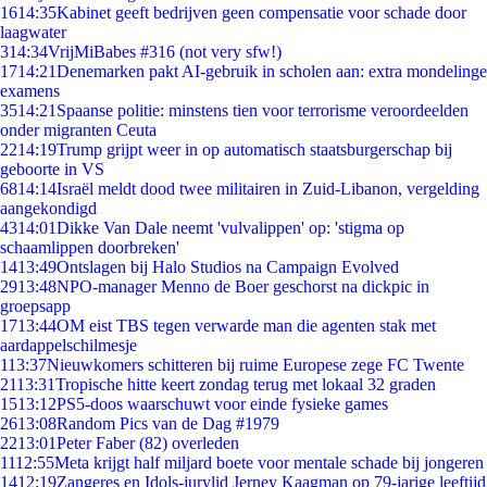
16
14:35
Kabinet geeft bedrijven geen compensatie voor schade door
laagwater
3
14:34
VrijMiBabes #316 (not very sfw!)
17
14:21
Denemarken pakt AI-gebruik in scholen aan: extra mondelinge
examens
35
14:21
Spaanse politie: minstens tien voor terrorisme veroordeelden
onder migranten Ceuta
22
14:19
Trump grijpt weer in op automatisch staatsburgerschap bij
geboorte in VS
68
14:14
Israël meldt dood twee militairen in Zuid-Libanon, vergelding
aangekondigd
43
14:01
Dikke Van Dale neemt 'vulvalippen' op: 'stigma op
schaamlippen doorbreken'
14
13:49
Ontslagen bij Halo Studios na Campaign Evolved
29
13:48
NPO-manager Menno de Boer geschorst na dickpic in
groepsapp
17
13:44
OM eist TBS tegen verwarde man die agenten stak met
aardappelschilmesje
1
13:37
Nieuwkomers schitteren bij ruime Europese zege FC Twente
21
13:31
Tropische hitte keert zondag terug met lokaal 32 graden
15
13:12
PS5-doos waarschuwt voor einde fysieke games
26
13:08
Random Pics van de Dag #1979
22
13:01
Peter Faber (82) overleden
11
12:55
Meta krijgt half miljard boete voor mentale schade bij jongeren
14
12:19
Zangeres en Idols-jurylid Jerney Kaagman op 79-jarige leeftijd