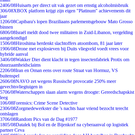
24
06/08
Huisarts per direct uit vak gezet om ernstig alcoholmisbruik
3
06/08
XBOX platform krijgt zijn eigen "Platinum" achievements dit
jaar
12
06/08
Capibara's lopen Braziliaans parlementsgebouw Mato Grosso
binnen
68
06/08
Israël meldt dood twee militairen in Zuid-Libanon, vergelding
aangekondigd
15
06/08
Hiroshima herdenkt slachtoffers atoombom, 81 jaar later
19
06/08
Drone met explosieven bij Duits vliegveld voedt vrees voor
hybride aanval
34
06/08
Wakker Dier dient klacht in tegen insectenfabriek Protix om
duurzaamheidsclaims
22
06/08
Iran en Oman eens over route Straat van Hormuz, VS
buitenspel
26
06/08
NAVO zet wegens Russische provocatie 250% meer
gevechtsvliegtuigen in
57
06/08
Waterschappen slaan alarm wegens droogte: Gereedschapskist
leeg
1
06/08
Forensics: Crime Scene Detective
23
06/08
Zorgmedewerkster die 's nachts haar vriend bezocht terecht
ontslagen
37
06/08
Random Pics van de Dag #1977
18
05/08
Datalek bij Bol en de Bijenkorf na cyberaanval op logistiek
partner Ceva