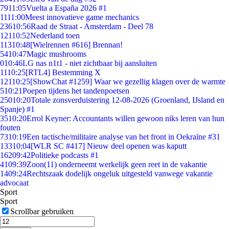
79
11:05
Vuelta a España 2026 #1
11
11:00
Meest innovatieve game mechanics
236
10:56
Raad de Straat - Amsterdam - Deel 78
121
10:52
Nederland toen
113
10:48
[Wielrennen #616] Brennan!
54
10:47
Magic mushrooms
0
10:46
LG nas n1t1 - niet zichtbaar bij aansluiten
11
10:25
[RTL4] Bestemming X
121
10:25
[ShowChat #1259] Waar we gezellig klagen over de warmte
5
10:21
Poepen tijdens het tandenpoetsen
250
10:20
Totale zonsverduistering 12-08-2026 (Groenland, IJsland en
Spanje) #1
35
10:20
Errol Keyner: Accountants willen gewoon niks leren van hun
fouten
73
10:19
Een tactische/militaire analyse van het front in Oekraïne #31
133
10:04
[WLR SC #417] Nieuw deel openen was kaputt
162
09:42
Politieke podcasts #1
41
09:39
Zoon(11) onderneemt werkelijk geen reet in de vakantie
14
09:24
Rechtszaak dodelijk ongeluk uitgesteld vanwege vakantie
advocaat
Sport
Sport
Scrollbar gebruiken