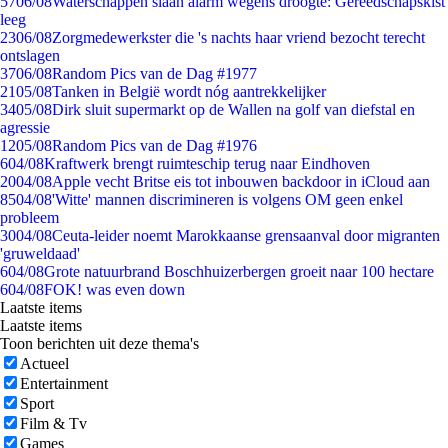
57
06/08
Waterschappen slaan alarm wegens droogte: Gereedschapskist
leeg
23
06/08
Zorgmedewerkster die 's nachts haar vriend bezocht terecht
ontslagen
37
06/08
Random Pics van de Dag #1977
21
05/08
Tanken in België wordt nóg aantrekkelijker
34
05/08
Dirk sluit supermarkt op de Wallen na golf van diefstal en
agressie
12
05/08
Random Pics van de Dag #1976
6
04/08
Kraftwerk brengt ruimteschip terug naar Eindhoven
20
04/08
Apple vecht Britse eis tot inbouwen backdoor in iCloud aan
85
04/08
'Witte' mannen discrimineren is volgens OM geen enkel
probleem
30
04/08
Ceuta-leider noemt Marokkaanse grensaanval door migranten
'gruweldaad'
6
04/08
Grote natuurbrand Boschhuizerbergen groeit naar 100 hectare
6
04/08
FOK! was even down
Laatste items
Laatste items
Toon berichten uit deze thema's
Actueel
Entertainment
Sport
Film & Tv
Games