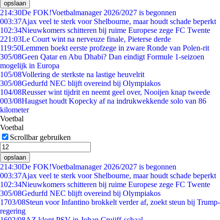
opslaan
2
14:30
De FOK!Voetbalmanager 2026/2027 is begonnen
0
03:37
Ajax veel te sterk voor Shelbourne, maar houdt schade beperkt
1
02:34
Nieuwkomers schitteren bij ruime Europese zege FC Twente
2
21:03
Le Court wint na nerveuze finale, Pieterse derde
1
19:50
Lemmen boekt eerste profzege in zware Ronde van Polen-rit
3
05/08
Geen Qatar en Abu Dhabi? Dan eindigt Formule 1-seizoen
mogelijk in Europa
1
05/08
Vollering de sterkste na lastige heuvelrit
3
05/08
Gedurfd NEC blijft overeind bij Olympiakos
1
04/08
Reusser wint tijdrit en neemt geel over, Nooijen knap tweede
0
03/08
Haugset houdt Kopecky af na indrukwekkende solo van 86
kilometer
Voetbal
Voetbal
Scrollbar gebruiken
opslaan
2
14:30
De FOK!Voetbalmanager 2026/2027 is begonnen
0
03:37
Ajax veel te sterk voor Shelbourne, maar houdt schade beperkt
1
02:34
Nieuwkomers schitteren bij ruime Europese zege FC Twente
3
05/08
Gedurfd NEC blijft overeind bij Olympiakos
17
03/08
Steun voor Infantino brokkelt verder af, zoekt steun bij Trump-
regering
16
02/08
AZ klopt PSV in Johan Cruijff-schaal