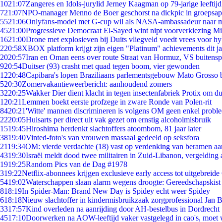
10
21:07
Zangeres en Idols-jurylid Jerney Kaagman op 79-jarige leeftij
7
21:07
NPO-manager Menno de Boer geschorst na dickpic in groepsa
55
21:06
Onlyfans-model met G-cup wil als NASA-ambassadeur naar 
45
21:00
Progressieve Democraat El-Sayed wint nipt voorverkiezing M
16
21:00
Drone met explosieven bij Duits vliegveld voedt vrees voor hy
2
20:58
XBOX platform krijgt zijn eigen "Platinum" achievements dit ja
20
20:57
Iran en Oman eens over route Straat van Hormuz, VS buitensp
9
20:54
Duitser (93) crasht met quad tegen boom, vier gewonden
12
20:48
Capibara's lopen Braziliaans parlementsgebouw Mato Grosso 
5
20:30
Zomervakantieweerbericht: aanhoudend zomers
32
20:25
Wakker Dier dient klacht in tegen insectenfabriek Protix om 
1
20:21
Lemmen boekt eerste profzege in zware Ronde van Polen-rit
84
20:21
'Witte' mannen discrimineren is volgens OM geen enkel probl
22
20:05
Huisarts per direct uit vak gezet om ernstig alcoholmisbruik
15
19:45
Hiroshima herdenkt slachtoffers atoombom, 81 jaar later
38
19:40
Vinted-foto's van vrouwen massaal gedeeld op seksfora
21
19:34
OM: vierde verdachte (18) vast op verdenking van beramen aa
43
19:30
Israël meldt dood twee militairen in Zuid-Libanon, vergeldin
19
19:25
Random Pics van de Dag #1978
3
19:22
Netflix-abonnees krijgen exclusieve early access tot uitgebreide
54
19:02
Waterschappen slaan alarm wegens droogte: Gereedschapskist
8
18:19
In Spider-Man: Brand New Day is Spidey echt weer Spidey
6
18:18
Nieuw slachtoffer in kindermisbruikzaak zorgprofessional Jan B
33
17:57
Kind overleden na aanrijding door AH-bestelbus in Dordrecht
45
17:10
Doorwerken na AOW-leeftijd vaker vastgelegd in cao's, moet