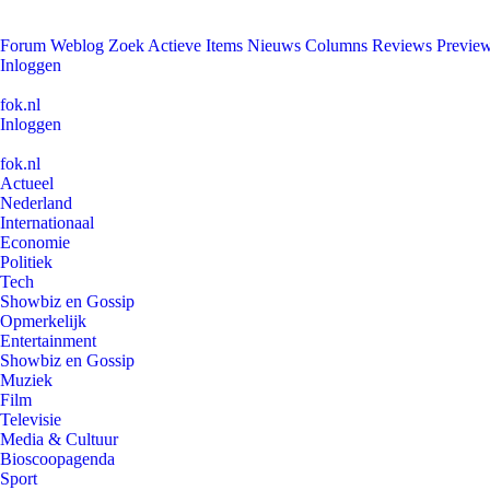
Forum
Weblog
Zoek
Actieve Items
Nieuws
Columns
Reviews
Previe
Inloggen
fok.nl
Inloggen
fok.nl
Actueel
Nederland
Internationaal
Economie
Politiek
Tech
Showbiz en Gossip
Opmerkelijk
Entertainment
Showbiz en Gossip
Muziek
Film
Televisie
Media & Cultuur
Bioscoopagenda
Sport