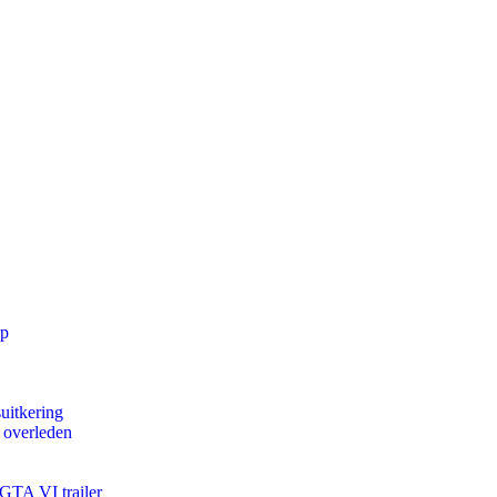
pp
uitkering
d overleden
 GTA VI trailer