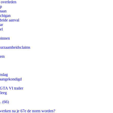
d overleden
pp
maan
ichigan
bride aanval
ar
el
binnen
duurzaamheidsclaims
eem
nslag
g aangekondigd
 GTA VI trailer
 leeg
. (66)
 werken na je 67e de norm worden?