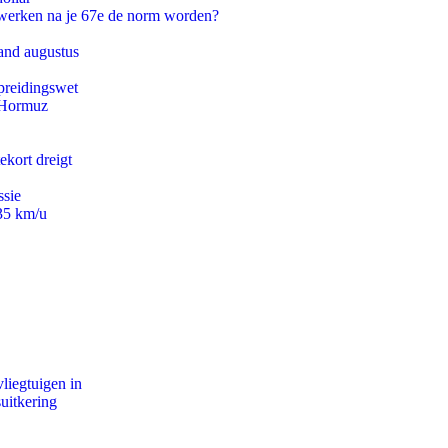
 werken na je 67e de norm worden?
and augustus
preidingswet
n Hormuz
ekort dreigt
ssie
235 km/u
iegtuigen in
uitkering