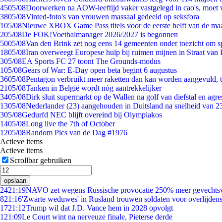
45
05/08
Doorwerken na AOW-leeftijd vaker vastgelegd in cao's, moet
38
05/08
Vinted-foto's van vrouwen massaal gedeeld op seksfora
1
05/08
Nieuwe XBOX Game Pass titels voor de eerste helft van de ma
2
05/08
De FOK!Voetbalmanager 2026/2027 is begonnen
50
05/08
Van den Brink zet nog eens 14 gemeenten onder toezicht om s
18
05/08
Iran overweegt Europese hulp bij ruimen mijnen in Straat va
3
05/08
EA Sports FC 27 toont The Grounds-modus
1
05/08
Gears of War: E-Day open beta begint 6 augustus
36
05/08
Pentagon verbruikt meer raketten dan kan worden aangevuld, t
21
05/08
Tanken in België wordt nóg aantrekkelijker
34
05/08
Dirk sluit supermarkt op de Wallen na golf van diefstal en agre
13
05/08
Nederlander (23) aangehouden in Duitsland na snelheid van 
3
05/08
Gedurfd NEC blijft overeind bij Olympiakos
14
05/08
Long live the 7th of October
12
05/08
Random Pics van de Dag #1976
Actieve items
Actieve items
Scrollbar gebruiken
opslaan
24
21:19
NAVO zet wegens Russische provocatie 250% meer gevechtsvl
8
21:16
'Zwarte weduwes' in Rusland trouwen soldaten voor overlijdens
17
21:12
Trump wil dat J.D. Vance hem in 2028 opvolgt
1
21:09
Le Court wint na nerveuze finale, Pieterse derde