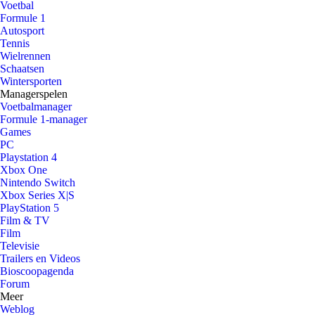
Voetbal
Formule 1
Autosport
Tennis
Wielrennen
Schaatsen
Wintersporten
Managerspelen
Voetbalmanager
Formule 1-manager
Games
PC
Playstation 4
Xbox One
Nintendo Switch
Xbox Series X|S
PlayStation 5
Film & TV
Film
Televisie
Trailers en Videos
Bioscoopagenda
Forum
Meer
Weblog