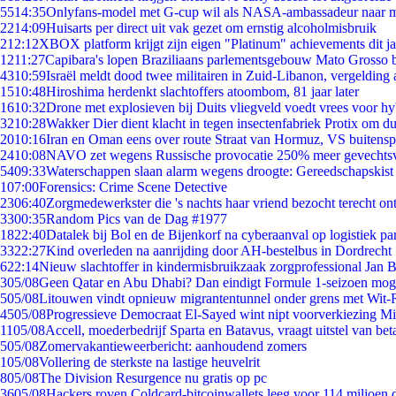
55
14:35
Onlyfans-model met G-cup wil als NASA-ambassadeur naar 
22
14:09
Huisarts per direct uit vak gezet om ernstig alcoholmisbruik
2
12:12
XBOX platform krijgt zijn eigen "Platinum" achievements dit ja
12
11:27
Capibara's lopen Braziliaans parlementsgebouw Mato Grosso 
43
10:59
Israël meldt dood twee militairen in Zuid-Libanon, vergeldin
15
10:48
Hiroshima herdenkt slachtoffers atoombom, 81 jaar later
16
10:32
Drone met explosieven bij Duits vliegveld voedt vrees voor hy
32
10:28
Wakker Dier dient klacht in tegen insectenfabriek Protix om 
20
10:16
Iran en Oman eens over route Straat van Hormuz, VS buitensp
24
10:08
NAVO zet wegens Russische provocatie 250% meer gevechtsvl
54
09:33
Waterschappen slaan alarm wegens droogte: Gereedschapskist
1
07:00
Forensics: Crime Scene Detective
23
06:40
Zorgmedewerkster die 's nachts haar vriend bezocht terecht on
33
00:35
Random Pics van de Dag #1977
18
22:40
Datalek bij Bol en de Bijenkorf na cyberaanval op logistiek pa
33
22:27
Kind overleden na aanrijding door AH-bestelbus in Dordrecht
6
22:14
Nieuw slachtoffer in kindermisbruikzaak zorgprofessional Jan B
3
05/08
Geen Qatar en Abu Dhabi? Dan eindigt Formule 1-seizoen moge
5
05/08
Litouwen vindt opnieuw migrantentunnel onder grens met Wit-
45
05/08
Progressieve Democraat El-Sayed wint nipt voorverkiezing M
11
05/08
Accell, moederbedrijf Sparta en Batavus, vraagt uitstel van bet
5
05/08
Zomervakantieweerbericht: aanhoudend zomers
1
05/08
Vollering de sterkste na lastige heuvelrit
8
05/08
The Division Resurgence nu gratis op pc
36
05/08
Hackers roven Coldcard-bitcoinwallets leeg voor 114 miljoen d