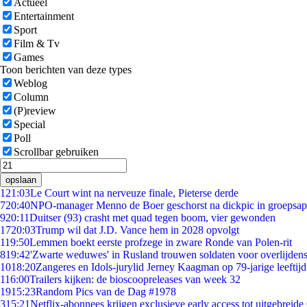
Actueel
Entertainment
Sport
Film & Tv
Games
Toon berichten van deze types
Weblog
Column
(P)review
Special
Poll
Scrollbar gebruiken
opslaan
1
21:03
Le Court wint na nerveuze finale, Pieterse derde
7
20:40
NPO-manager Menno de Boer geschorst na dickpic in groepsa
9
20:11
Duitser (93) crasht met quad tegen boom, vier gewonden
17
20:03
Trump wil dat J.D. Vance hem in 2028 opvolgt
1
19:50
Lemmen boekt eerste profzege in zware Ronde van Polen-rit
8
19:42
'Zwarte weduwes' in Rusland trouwen soldaten voor overlijdens
10
18:20
Zangeres en Idols-jurylid Jerney Kaagman op 79-jarige leeftij
1
16:00
Trailers kijken: de bioscoopreleases van week 32
19
15:23
Random Pics van de Dag #1978
3
15:21
Netflix-abonnees krijgen exclusieve early access tot uitgebreide