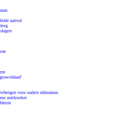
maan
bride aanval
 leeg
tslagen
ssie
eem
'gruweldaad'
 verbergen voor ouders ultimatum
nse asielzoeker
obleem