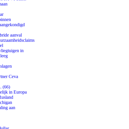
maan
ar
binnen
g aangekondigd
bride aanval
duurzaamheidsclaims
el
iegtuigen in
 leeg
tslagen
rtner Ceva
. (66)
lijk in Europa
Rusland
ichigan
aling aan
ollar