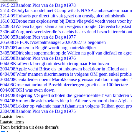
19
15:23
Random Pics van de Dag #1978
55
14:35
Onlyfans-model met G-cup wil als NASA-ambassadeur naar 
22
14:09
Huisarts per direct uit vak gezet om ernstig alcoholmisbruik
16
10:32
Drone met explosieven bij Duits vliegveld voedt vrees voor hy
54
09:33
Waterschappen slaan alarm wegens droogte: Gereedschapskist
23
06:40
Zorgmedewerkster die 's nachts haar vriend bezocht terecht on
33
00:35
Random Pics van de Dag #1977
2
05/08
De FOK!Voetbalmanager 2026/2027 is begonnen
21
05/08
Tanken in België wordt nóg aantrekkelijker
34
05/08
Dirk sluit supermarkt op de Wallen na golf van diefstal en agre
12
05/08
Random Pics van de Dag #1976
6
04/08
Kraftwerk brengt ruimteschip terug naar Eindhoven
20
04/08
Apple vecht Britse eis tot inbouwen backdoor in iCloud aan
84
04/08
'Witte' mannen discrimineren is volgens OM geen enkel probl
30
04/08
Ceuta-leider noemt Marokkaanse grensaanval door migranten 
6
04/08
Grote natuurbrand Boschhuizerbergen groeit naar 100 hectare
6
04/08
FOK! was even down
41
04/08
Regering VS geeft scholen die 'genderidentiteit' van kinderen
59
04/08
Vrouw die asielzoekers hielp in Athene vermoord door Afghaa
25
04/08
Lekker op vakantie naar Afghanistan volgens Taliban geen pr
23
04/08
Random Pics van de Dag #1975
Laatste items
Laatste items
Toon berichten uit deze thema's