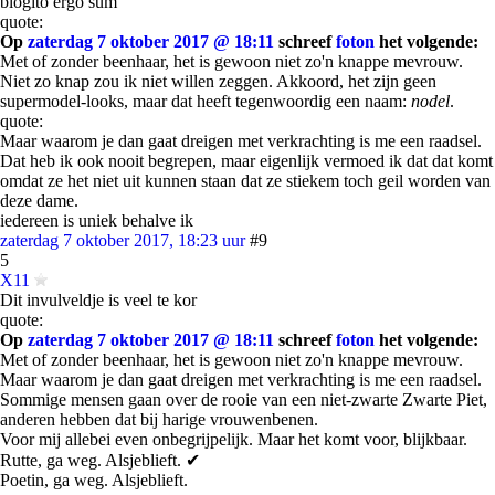
blogito ergo sum
quote:
Op
zaterdag 7 oktober 2017 @ 18:11
schreef
foton
het volgende:
Met of zonder beenhaar, het is gewoon niet zo'n knappe mevrouw.
Niet zo knap zou ik niet willen zeggen. Akkoord, het zijn geen
supermodel-looks, maar dat heeft tegenwoordig een naam:
nodel
.
quote:
Maar waarom je dan gaat dreigen met verkrachting is me een raadsel.
Dat heb ik ook nooit begrepen, maar eigenlijk vermoed ik dat dat komt
omdat ze het niet uit kunnen staan dat ze stiekem toch geil worden van
deze dame.
iedereen is uniek behalve ik
zaterdag 7 oktober 2017, 18:23 uur
#9
5
X11
Dit invulveldje is veel te kor
quote:
Op
zaterdag 7 oktober 2017 @ 18:11
schreef
foton
het volgende:
Met of zonder beenhaar, het is gewoon niet zo'n knappe mevrouw.
Maar waarom je dan gaat dreigen met verkrachting is me een raadsel.
Sommige mensen gaan over de rooie van een niet-zwarte Zwarte Piet,
anderen hebben dat bij harige vrouwenbenen.
Voor mij allebei even onbegrijpelijk. Maar het komt voor, blijkbaar.
Rutte, ga weg. Alsjeblieft. ✔
Poetin, ga weg. Alsjeblieft.