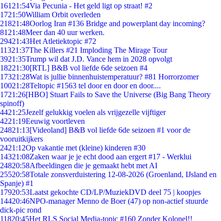
161
21:54
Via Pecunia - Het geld ligt op straat! #2
17
21:50
William Orbit overleden
218
21:48
Oorlog Iran #136 Bridge and powerplant day incoming?
81
21:48
Meer dan 40 uur werken.
294
21:43
Het Atletiektopic #72
113
21:37
The Killers #21 Imploding The Mirage Tour
39
21:35
Trump wil dat J.D. Vance hem in 2028 opvolgt
182
21:30
[RTL] B&B vol liefde 6de seizoen #4
173
21:28
Wat is jullie binnenhuistemperatuur? #81 Horrorzomer
100
21:28
Teltopic #1563 tel door en door en door....
17
21:26
[HBO] Stuart Fails to Save the Universe (Big Bang Theory
spinoff)
44
21:25
Jezelf gelukkig voelen als vrijgezelle vijftiger
42
21:19
Eeuwig voortleven
248
21:13
[Videoland] B&B vol liefde 6de seizoen #1 voor de
vooruitkijkers
24
21:12
Op vakantie met (kleine) kinderen #30
143
21:08
Zaken waar je je echt dood aan ergert #17 - Werklui
248
20:58
Afbeeldingen die je gemaakt hebt met AI
255
20:58
Totale zonsverduistering 12-08-2026 (Groenland, IJsland en
Spanje) #1
179
20:53
Laatst gekochte CD/LP/MuziekDVD deel 75 | koopjes
144
20:46
NPO-manager Menno de Boer (47) op non-actief stuurde
dick-pic rond
118
20:45
Het RLS Social Media-topic #160 Zonder Kolonel!!