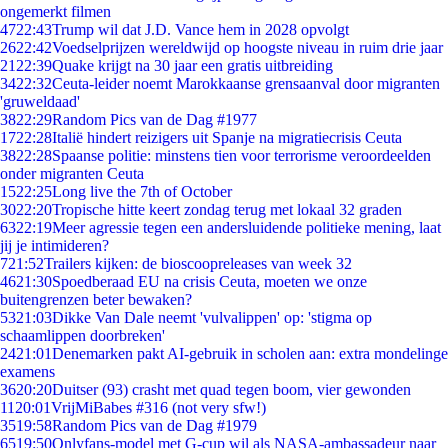
ongemerkt filmen
47
22:43
Trump wil dat J.D. Vance hem in 2028 opvolgt
26
22:42
Voedselprijzen wereldwijd op hoogste niveau in ruim drie jaar
21
22:39
Quake krijgt na 30 jaar een gratis uitbreiding
34
22:32
Ceuta-leider noemt Marokkaanse grensaanval door migranten
'gruweldaad'
38
22:29
Random Pics van de Dag #1977
17
22:28
Italië hindert reizigers uit Spanje na migratiecrisis Ceuta
38
22:28
Spaanse politie: minstens tien voor terrorisme veroordeelden
onder migranten Ceuta
15
22:25
Long live the 7th of October
30
22:20
Tropische hitte keert zondag terug met lokaal 32 graden
63
22:19
Meer agressie tegen een andersluidende politieke mening, laat
jij je intimideren?
7
21:52
Trailers kijken: de bioscoopreleases van week 32
46
21:30
Spoedberaad EU na crisis Ceuta, moeten we onze
buitengrenzen beter bewaken?
53
21:03
Dikke Van Dale neemt 'vulvalippen' op: 'stigma op
schaamlippen doorbreken'
24
21:01
Denemarken pakt AI-gebruik in scholen aan: extra mondelinge
examens
36
20:20
Duitser (93) crasht met quad tegen boom, vier gewonden
11
20:01
VrijMiBabes #316 (not very sfw!)
35
19:58
Random Pics van de Dag #1979
65
19:50
Onlyfans-model met G-cup wil als NASA-ambassadeur naar