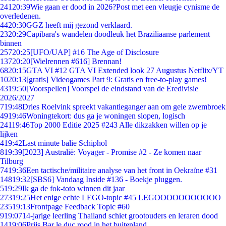
241
20:39
Wie gaan er dood in 2026?Post met een vleugje cynisme de
overledenen.
44
20:30
GGZ heeft mij gezond verklaard.
23
20:29
Capibara's wandelen doodleuk het Braziliaanse parlement
binnen
257
20:25
[UFO/UAP] #16 The Age of Disclosure
137
20:20
[Wielrennen #616] Brennan!
68
20:15
GTA VI #12 GTA VI Extended look 27 Augustus Netflix/YT
10
20:13
[gratis] Videogames Part 9: Gratis en free-to-play games!
43
19:50
[Voorspellen] Voorspel de eindstand van de Eredivisie
2026/2027
7
19:48
Dries Roelvink spreekt vakantieganger aan om gele zwembroek
49
19:46
Woningtekort: dus ga je woningen slopen, logisch
241
19:46
Top 2000 Editie 2025 #243 Alle dikzakken willen op je
lijken
4
19:42
Last minute balie Schiphol
8
19:39
[2023] Australië: Voyager - Promise #2 - Ze komen naar
Tilburg
74
19:36
Een tactische/militaire analyse van het front in Oekraïne #31
148
19:32
[SBS6] Vandaag Inside #136 - Boekje pluggen.
5
19:29
Ik ga de fok-toto winnen dit jaar
273
19:25
Het enige echte LEGO-topic #45 LEGOOOOOOOOOOO
235
19:13
Frontpage Feedback Topic #60
9
19:07
14-jarige leerling Thailand schiet grootouders en leraren dood
14
19:06
Prijs Bar le duc rood in het buitenland