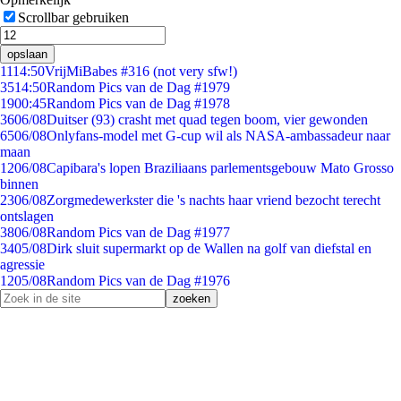
Scrollbar gebruiken
opslaan
11
14:50
VrijMiBabes #316 (not very sfw!)
35
14:50
Random Pics van de Dag #1979
19
00:45
Random Pics van de Dag #1978
36
06/08
Duitser (93) crasht met quad tegen boom, vier gewonden
65
06/08
Onlyfans-model met G-cup wil als NASA-ambassadeur naar
maan
12
06/08
Capibara's lopen Braziliaans parlementsgebouw Mato Grosso
binnen
23
06/08
Zorgmedewerkster die 's nachts haar vriend bezocht terecht
ontslagen
38
06/08
Random Pics van de Dag #1977
34
05/08
Dirk sluit supermarkt op de Wallen na golf van diefstal en
agressie
12
05/08
Random Pics van de Dag #1976