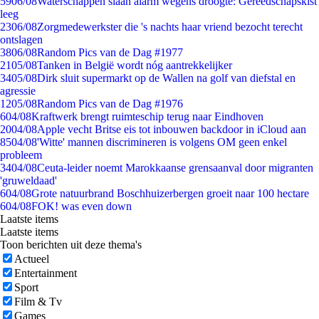
59
06/08
Waterschappen slaan alarm wegens droogte: Gereedschapskist
leeg
23
06/08
Zorgmedewerkster die 's nachts haar vriend bezocht terecht
ontslagen
38
06/08
Random Pics van de Dag #1977
21
05/08
Tanken in België wordt nóg aantrekkelijker
34
05/08
Dirk sluit supermarkt op de Wallen na golf van diefstal en
agressie
12
05/08
Random Pics van de Dag #1976
6
04/08
Kraftwerk brengt ruimteschip terug naar Eindhoven
20
04/08
Apple vecht Britse eis tot inbouwen backdoor in iCloud aan
85
04/08
'Witte' mannen discrimineren is volgens OM geen enkel
probleem
34
04/08
Ceuta-leider noemt Marokkaanse grensaanval door migranten
'gruweldaad'
6
04/08
Grote natuurbrand Boschhuizerbergen groeit naar 100 hectare
6
04/08
FOK! was even down
Laatste items
Laatste items
Toon berichten uit deze thema's
Actueel
Entertainment
Sport
Film & Tv
Games