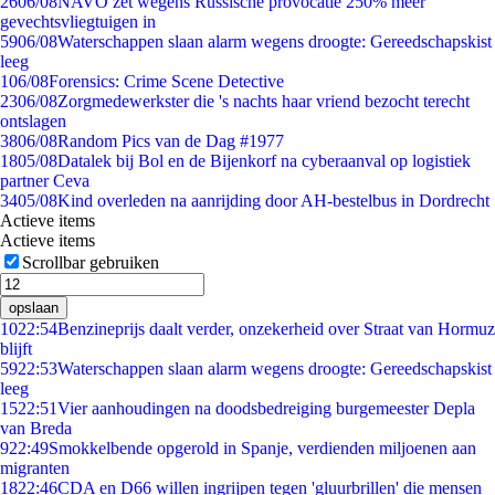
26
06/08
NAVO zet wegens Russische provocatie 250% meer
gevechtsvliegtuigen in
59
06/08
Waterschappen slaan alarm wegens droogte: Gereedschapskist
leeg
1
06/08
Forensics: Crime Scene Detective
23
06/08
Zorgmedewerkster die 's nachts haar vriend bezocht terecht
ontslagen
38
06/08
Random Pics van de Dag #1977
18
05/08
Datalek bij Bol en de Bijenkorf na cyberaanval op logistiek
partner Ceva
34
05/08
Kind overleden na aanrijding door AH-bestelbus in Dordrecht
Actieve items
Actieve items
Scrollbar gebruiken
opslaan
10
22:54
Benzineprijs daalt verder, onzekerheid over Straat van Hormuz
blijft
59
22:53
Waterschappen slaan alarm wegens droogte: Gereedschapskist
leeg
15
22:51
Vier aanhoudingen na doodsbedreiging burgemeester Depla
van Breda
9
22:49
Smokkelbende opgerold in Spanje, verdienden miljoenen aan
migranten
18
22:46
CDA en D66 willen ingrijpen tegen 'gluurbrillen' die mensen