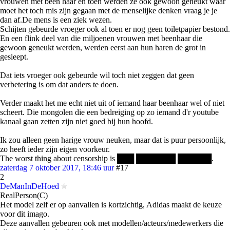
vrouwen met been haar en toen werden ze ook gewoon geneukt waar
moet het toch mis zijn gegaan met de menselijke denken vraag je je
dan af.De mens is een ziek wezen.
Schijten gebeurde vroeger ook al toen er nog geen toiletpapier bestond.
En een flink deel van die miljoenen vrouwen met beenhaar die
gewoon geneukt werden, werden eerst aan hun haren de grot in
gesleept.
Dat iets vroeger ook gebeurde wil toch niet zeggen dat geen
verbetering is om dat anders te doen.
Verder maakt het me echt niet uit of iemand haar beenhaar wel of niet
scheert. Die mongolen die een bedreiging op zo iemand d'r youtube
kanaal gaan zetten zijn niet goed bij hun hoofd.
Ik zou alleen geen harige vrouw neuken, maar dat is puur persoonlijk,
zo heeft ieder zijn eigen voorkeur.
The worst thing about censorship is ███ ███████ ██████.
zaterdag 7 oktober 2017, 18:46 uur
#17
2
DeManInDeHoed
RealPerson(C)
Het model zelf er op aanvallen is kortzichtig, Adidas maakt de keuze
voor dit imago.
Deze aanvallen gebeuren ook met modellen/acteurs/medewerkers die