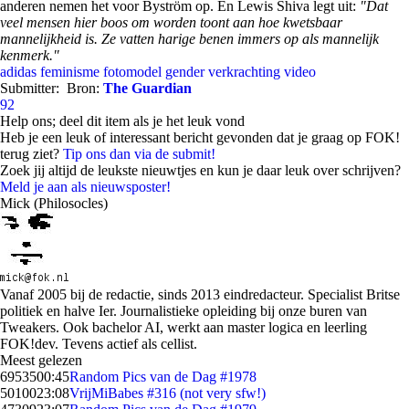
anderen nemen het voor Byström op. En Lewis Shiva legt uit:
"Dat
veel mensen hier boos om worden toont aan hoe kwetsbaar
mannelijkheid is. Ze vatten harige benen immers op als mannelijk
kenmerk."
adidas
feminisme
fotomodel
gender
verkrachting
video
Submitter:
Bron:
The Guardian
92
Help ons; deel dit item als je het leuk vond
Heb je een leuk of interessant bericht gevonden dat je graag op FOK!
terug ziet?
Tip ons dan via de submit!
Zoek jij altijd de leukste nieuwtjes en kun je daar leuk over schrijven?
Meld je aan als nieuwsposter!
Mick (Philosocles)
Vanaf 2005 bij de redactie, sinds 2013 eindredacteur. Specialist Britse
politiek en halve Ier. Journalistieke opleiding bij onze buren van
Tweakers. Ook bachelor AI, werkt aan master logica en leerling
FOK!dev. Tevens actief als cellist.
Meest gelezen
69535
00:45
Random Pics van de Dag #1978
50100
23:08
VrijMiBabes #316 (not very sfw!)