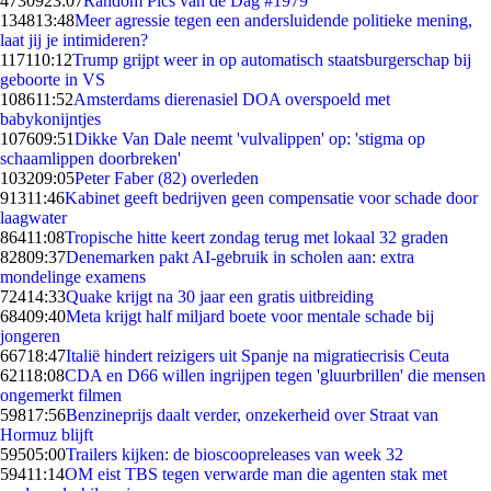
47309
23:07
Random Pics van de Dag #1979
1348
13:48
Meer agressie tegen een andersluidende politieke mening,
laat jij je intimideren?
1171
10:12
Trump grijpt weer in op automatisch staatsburgerschap bij
geboorte in VS
1086
11:52
Amsterdams dierenasiel DOA overspoeld met
babykonijntjes
1076
09:51
Dikke Van Dale neemt 'vulvalippen' op: 'stigma op
schaamlippen doorbreken'
1032
09:05
Peter Faber (82) overleden
913
11:46
Kabinet geeft bedrijven geen compensatie voor schade door
laagwater
864
11:08
Tropische hitte keert zondag terug met lokaal 32 graden
828
09:37
Denemarken pakt AI-gebruik in scholen aan: extra
mondelinge examens
724
14:33
Quake krijgt na 30 jaar een gratis uitbreiding
684
09:40
Meta krijgt half miljard boete voor mentale schade bij
jongeren
667
18:47
Italië hindert reizigers uit Spanje na migratiecrisis Ceuta
621
18:08
CDA en D66 willen ingrijpen tegen 'gluurbrillen' die mensen
ongemerkt filmen
598
17:56
Benzineprijs daalt verder, onzekerheid over Straat van
Hormuz blijft
595
05:00
Trailers kijken: de bioscoopreleases van week 32
594
11:14
OM eist TBS tegen verwarde man die agenten stak met