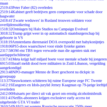
maan
25
19:43
Peter Faber (82) overleden
25
19:14
Kabinet geeft bedrijven geen compensatie voor schade door
laagwater
24
18:41
'Zwarte weduwes' in Rusland trouwen soldaten voor
overlijdensuitkering
15
18:32
Ontslagen bij Halo Studios na Campaign Evolved
30
18:32
Trump grijpt weer in op automatisch staatsburgerschap bij
geboorte in VS
31
18:19
Amsterdams dierenasiel DOA overspoeld met babykonijntjes
19
18:06
PS5-doos waarschuwt voor einde fysieke games
23
17:58
OM eist TBS tegen verwarde man die agenten stak met
aardappelschilmesje
13
17:41
Meta krijgt half miljard boete voor mentale schade bij jongeren
69
15:03
Israël meldt dood twee militairen in Zuid-Libanon, vergelding
aangekondigd
29
13:48
NPO-manager Menno de Boer geschorst na dickpic in
groepsapp
1
13:37
Nieuwkomers schitteren bij ruime Europese zege FC Twente
14
12:19
Zangeres en Idols-jurylid Jerney Kaagman op 79-jarige leeftijd
overleden
24
12:00
Huisarts per direct uit vak gezet om ernstig alcoholmisbruik
10
11:41
Netflix-abonnees krijgen exclusieve early access tot
uitgebreide GTA VI trailer
26
10:54
NAVO zet wegens Russische provocatie 250% meer