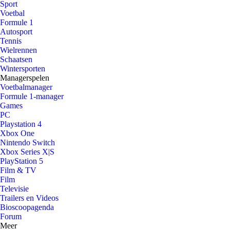
Sport
Voetbal
Formule 1
Autosport
Tennis
Wielrennen
Schaatsen
Wintersporten
Managerspelen
Voetbalmanager
Formule 1-manager
Games
PC
Playstation 4
Xbox One
Nintendo Switch
Xbox Series X|S
PlayStation 5
Film & TV
Film
Televisie
Trailers en Videos
Bioscoopagenda
Forum
Meer