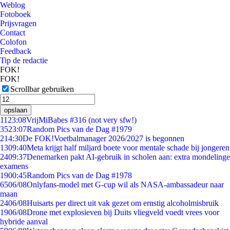
Weblog
Fotoboek
Prijsvragen
Contact
Colofon
Feedback
Tip de redactie
FOK!
FOK!
Scrollbar gebruiken
opslaan
11
23:08
VrijMiBabes #316 (not very sfw!)
35
23:07
Random Pics van de Dag #1979
2
14:30
De FOK!Voetbalmanager 2026/2027 is begonnen
13
09:40
Meta krijgt half miljard boete voor mentale schade bij jongeren
24
09:37
Denemarken pakt AI-gebruik in scholen aan: extra mondelinge
examens
19
00:45
Random Pics van de Dag #1978
65
06/08
Onlyfans-model met G-cup wil als NASA-ambassadeur naar
maan
24
06/08
Huisarts per direct uit vak gezet om ernstig alcoholmisbruik
19
06/08
Drone met explosieven bij Duits vliegveld voedt vrees voor
hybride aanval