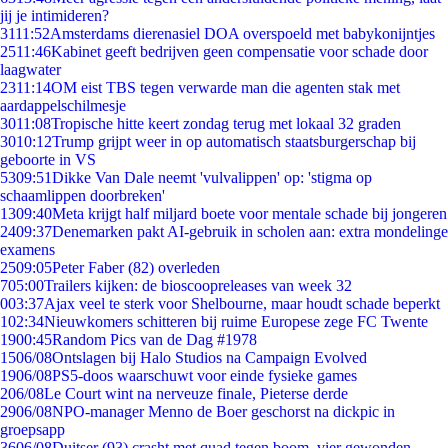
jij je intimideren?
31
11:52
Amsterdams dierenasiel DOA overspoeld met babykonijntjes
25
11:46
Kabinet geeft bedrijven geen compensatie voor schade door
laagwater
23
11:14
OM eist TBS tegen verwarde man die agenten stak met
aardappelschilmesje
30
11:08
Tropische hitte keert zondag terug met lokaal 32 graden
30
10:12
Trump grijpt weer in op automatisch staatsburgerschap bij
geboorte in VS
53
09:51
Dikke Van Dale neemt 'vulvalippen' op: 'stigma op
schaamlippen doorbreken'
13
09:40
Meta krijgt half miljard boete voor mentale schade bij jongeren
24
09:37
Denemarken pakt AI-gebruik in scholen aan: extra mondelinge
examens
25
09:05
Peter Faber (82) overleden
7
05:00
Trailers kijken: de bioscoopreleases van week 32
0
03:37
Ajax veel te sterk voor Shelbourne, maar houdt schade beperkt
1
02:34
Nieuwkomers schitteren bij ruime Europese zege FC Twente
19
00:45
Random Pics van de Dag #1978
15
06/08
Ontslagen bij Halo Studios na Campaign Evolved
19
06/08
PS5-doos waarschuwt voor einde fysieke games
2
06/08
Le Court wint na nerveuze finale, Pieterse derde
29
06/08
NPO-manager Menno de Boer geschorst na dickpic in
groepsapp
36
06/08
Duitser (93) crasht met quad tegen boom, vier gewonden