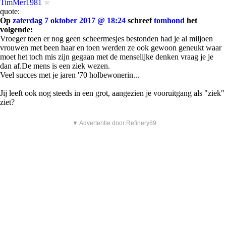
TimMer1981
quote:
Op
zaterdag 7 oktober 2017 @ 18:24
schreef
tomhond
het
volgende:
Vroeger toen er nog geen scheermesjes bestonden had je al miljoen
vrouwen met been haar en toen werden ze ook gewoon geneukt waar
moet het toch mis zijn gegaan met de menselijke denken vraag je je
dan af.De mens is een ziek wezen.
Veel succes met je jaren '70 holbewonerin...
Jij leeft ook nog steeds in een grot, aangezien je vooruitgang als "ziek"
ziet?
▼ Advertentie door Refinery89