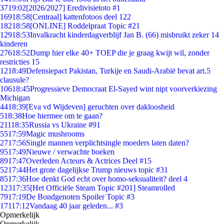
37
19:02
[2026/2027] Eredivisietoto #1
169
18:58
[Centraal] kattenfotoos deel 122
182
18:58
[ONLINE] Roddelpraat Topic #21
129
18:53
Invalkracht kinderdagverblijf Jan B. (66) misbruikt zeker 14
kinderen
276
18:52
Dump hier elke 40+ TOEP die je graag kwijt wil, zonder
restricties 15
12
18:49
Defensiepact Pakistan, Turkije en Saudi-Arabië bevat art.5
clausule?
106
18:45
Progressieve Democraat El-Sayed wint nipt voorverkiezing
Michigan
44
18:39
[Eva vd Wijdeven] geruchten over dakloosheid
5
18:38
Hoe hiermee om te gaan?
211
18:35
Russia vs Ukraine #91
55
17:59
Magic mushrooms
27
17:56
Single mannen verplichtsingle moeders laten daten?
95
17:49
Nieuwe / verwachte boeken
89
17:47
Overleden Acteurs & Actrices Deel #15
52
17:44
Het grote dagelijkse Trump nieuws topic #31
85
17:36
Hoe denkt God echt over homo-seksualiteit? deel 4
123
17:35
[Het Officiële Steam Topic #201] Steamrolled
79
17:19
De Bondgenoten Spoiler Topic #3
171
17:12
Vandaag 40 jaar geleden... #3
Opmerkelijk
Opmerkelijk