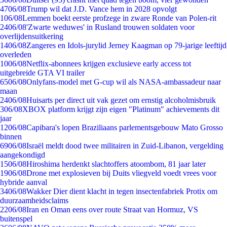
47
06/08
Trump wil dat J.D. Vance hem in 2028 opvolgt
1
06/08
Lemmen boekt eerste profzege in zware Ronde van Polen-rit
24
06/08
'Zwarte weduwes' in Rusland trouwen soldaten voor
overlijdensuitkering
14
06/08
Zangeres en Idols-jurylid Jerney Kaagman op 79-jarige leeftijd
overleden
10
06/08
Netflix-abonnees krijgen exclusieve early access tot
uitgebreide GTA VI trailer
65
06/08
Onlyfans-model met G-cup wil als NASA-ambassadeur naar
maan
24
06/08
Huisarts per direct uit vak gezet om ernstig alcoholmisbruik
3
06/08
XBOX platform krijgt zijn eigen "Platinum" achievements dit
jaar
12
06/08
Capibara's lopen Braziliaans parlementsgebouw Mato Grosso
binnen
69
06/08
Israël meldt dood twee militairen in Zuid-Libanon, vergelding
aangekondigd
15
06/08
Hiroshima herdenkt slachtoffers atoombom, 81 jaar later
19
06/08
Drone met explosieven bij Duits vliegveld voedt vrees voor
hybride aanval
34
06/08
Wakker Dier dient klacht in tegen insectenfabriek Protix om
duurzaamheidsclaims
22
06/08
Iran en Oman eens over route Straat van Hormuz, VS
buitenspel