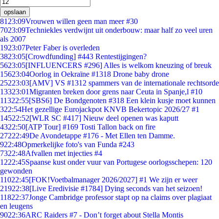
opslaan
81
23:09
Vrouwen willen geen man meer #30
70
23:09
Techniekles verdwijnt uit onderbouw: maar half zo veel uren
als 2007
19
23:07
Peter Faber is overleden
38
23:05
[Crowdfunding] #443 Rentestijgingen?
56
23:05
[INFLUENCERS #296] Alles is welkom kneuzing of breuk
156
23:04
Oorlog in Oekraïne #1318 Drone baby drone
252
23:03
[AMV] VS #1312 spammers van de internationale rechtsorde
133
23:01
Migranten breken door grens naar Ceuta in Spanje,l #10
113
22:55
[SBS6] De Bondgenoten #318 Een klein kusje moet kunnen
3
22:54
Het gezellige Eurojackpot KNVB Bekertopic 2026/27 #1
145
22:52
[WLR SC #417] Nieuw deel openen was kaputt
43
22:50
[ATP Tour] #169 Tosti Tallon back on fire
272
22:49
De Avondetappe #176 - Met Ellen ten Damme.
9
22:48
Opmerkelijke foto's van Funda #243
73
22:48
Afvallen met injecties #4
12
22:45
Spaanse kust onder vuur van Portugese oorlogsschepen: 120
gewonden
110
22:45
[FOK!Voetbalmanager 2026/2027] #1 We zijn er weer
219
22:38
[Live Eredivisie #1784] Dying seconds van het seizoen!
118
22:37
Jonge Cambridge professor stapt op na claims over plagiaat
en leugens
90
22:36
ARC Raiders #7 - Don’t forget about Stella Montis