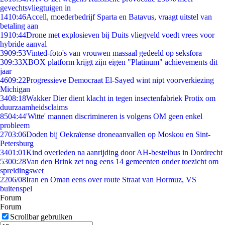
gevechtsvliegtuigen in
14
10:46
Accell, moederbedrijf Sparta en Batavus, vraagt uitstel van
betaling aan
19
10:44
Drone met explosieven bij Duits vliegveld voedt vrees voor
hybride aanval
39
09:53
Vinted-foto's van vrouwen massaal gedeeld op seksfora
3
09:33
XBOX platform krijgt zijn eigen "Platinum" achievements dit
jaar
46
09:22
Progressieve Democraat El-Sayed wint nipt voorverkiezing
Michigan
34
08:18
Wakker Dier dient klacht in tegen insectenfabriek Protix om
duurzaamheidsclaims
85
04:44
'Witte' mannen discrimineren is volgens OM geen enkel
probleem
27
03:06
Doden bij Oekraïense droneaanvallen op Moskou en Sint-
Petersburg
34
01:01
Kind overleden na aanrijding door AH-bestelbus in Dordrecht
53
00:28
Van den Brink zet nog eens 14 gemeenten onder toezicht om
spreidingswet
22
06/08
Iran en Oman eens over route Straat van Hormuz, VS
buitenspel
Forum
Forum
Scrollbar gebruiken