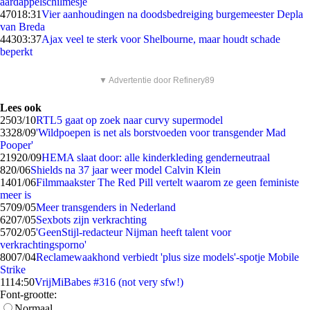
aardappelschilmesje
470
18:31
Vier aanhoudingen na doodsbedreiging burgemeester Depla
van Breda
443
03:37
Ajax veel te sterk voor Shelbourne, maar houdt schade
beperkt
▼ Advertentie door Refinery89
Lees ook
25
03/10
RTL5 gaat op zoek naar curvy supermodel
33
28/09
'Wildpoepen is net als borstvoeden voor transgender Mad
Pooper'
219
20/09
HEMA slaat door: alle kinderkleding genderneutraal
8
20/06
Shields na 37 jaar weer model Calvin Klein
14
01/06
Filmmaakster The Red Pill vertelt waarom ze geen feministe
meer is
57
09/05
Meer transgenders in Nederland
62
07/05
Sexbots zijn verkrachting
57
02/05
'GeenStijl-redacteur Nijman heeft talent voor
verkrachtingsporno'
80
07/04
Reclamewaakhond verbiedt 'plus size models'-spotje Mobile
Strike
11
14:50
VrijMiBabes #316 (not very sfw!)
Font-grootte:
Normaal