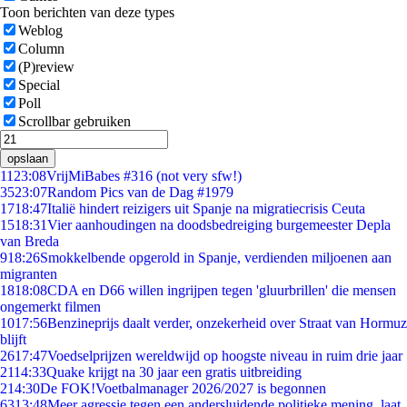
Toon berichten van deze types
Weblog
Column
(P)review
Special
Poll
Scrollbar gebruiken
opslaan
11
23:08
VrijMiBabes #316 (not very sfw!)
35
23:07
Random Pics van de Dag #1979
17
18:47
Italië hindert reizigers uit Spanje na migratiecrisis Ceuta
15
18:31
Vier aanhoudingen na doodsbedreiging burgemeester Depla
van Breda
9
18:26
Smokkelbende opgerold in Spanje, verdienden miljoenen aan
migranten
18
18:08
CDA en D66 willen ingrijpen tegen 'gluurbrillen' die mensen
ongemerkt filmen
10
17:56
Benzineprijs daalt verder, onzekerheid over Straat van Hormuz
blijft
26
17:47
Voedselprijzen wereldwijd op hoogste niveau in ruim drie jaar
21
14:33
Quake krijgt na 30 jaar een gratis uitbreiding
2
14:30
De FOK!Voetbalmanager 2026/2027 is begonnen
63
13:48
Meer agressie tegen een andersluidende politieke mening, laat