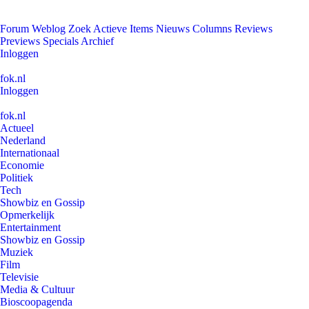
Forum
Weblog
Zoek
Actieve Items
Nieuws
Columns
Reviews
Previews
Specials
Archief
Inloggen
fok.nl
Inloggen
fok.nl
Actueel
Nederland
Internationaal
Economie
Politiek
Tech
Showbiz en Gossip
Opmerkelijk
Entertainment
Showbiz en Gossip
Muziek
Film
Televisie
Media & Cultuur
Bioscoopagenda