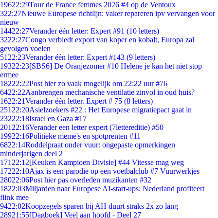
196
22:29
Tour de France femmes 2026 #4 op de Ventoux
3
22:27
Nieuwe Europese richtlijn: vaker repareren ipv vervangen voor
nieuw
144
22:27
Verander één letter: Expert #91 (10 letters)
32
22:27
Congo verbiedt export van koper en kobalt, Europa zal
gevolgen voelen
51
22:23
Verander één letter: Expert #143 (9 letters)
193
22:23
[SBS6] De Oranjezomer #10 Helene je kan het niet stop
ermee
182
22:22
Post hier zo vaak mogelijk om 22:22 uur #76
64
22:22
Aanbrengen mechanische ventilatie zinvol in oud huis?
16
22:21
Verander één letter. Expert # 75 (8 letters)
251
22:20
Asielzoekers #22 : Het Europese migratiepact gaat in
232
22:18
Israel en Gaza #17
201
22:16
Verander een letter expert (7lettereditie) #50
199
22:16
Politieke meme's en spotprenten #11
68
22:14
Roddelpraat onder vuur: ongepaste opmerkingen
minderjarigen deel 2
171
22:12
[Keuken Kampioen Divisie] #44 Vitesse mag weg
172
22:10
Ajax is een parodie op een voetbalclub #7 Vuurwerkjes
280
22:06
Post hier pas overleden muzikanten #32
18
22:03
Miljarden naar Europese AI-start-ups: Nederland profiteert
flink mee
94
22:02
Koopzegels sparen bij AH duurt straks 2x zo lang
289
21:55
[Dagboek] Veel aan hoofd - Deel 27