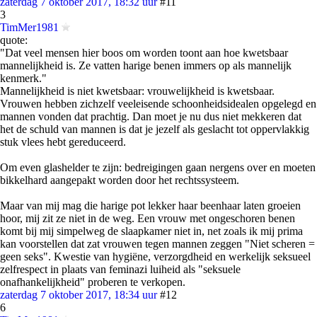
zaterdag 7 oktober 2017, 18:32 uur
#11
3
TimMer1981
quote:
"Dat veel mensen hier boos om worden toont aan hoe kwetsbaar
mannelijkheid is. Ze vatten harige benen immers op als mannelijk
kenmerk."
Mannelijkheid is niet kwetsbaar: vrouwelijkheid is kwetsbaar.
Vrouwen hebben zichzelf veeleisende schoonheidsidealen opgelegd en
mannen vonden dat prachtig. Dan moet je nu dus niet mekkeren dat
het de schuld van mannen is dat je jezelf als geslacht tot oppervlakkig
stuk vlees hebt gereduceerd.
Om even glashelder te zijn: bedreigingen gaan nergens over en moeten
bikkelhard aangepakt worden door het rechtssysteem.
Maar van mij mag die harige pot lekker haar beenhaar laten groeien
hoor, mij zit ze niet in de weg. Een vrouw met ongeschoren benen
komt bij mij simpelweg de slaapkamer niet in, net zoals ik mij prima
kan voorstellen dat zat vrouwen tegen mannen zeggen "Niet scheren =
geen seks". Kwestie van hygiëne, verzorgdheid en werkelijk seksueel
zelfrespect in plaats van feminazi luiheid als "seksuele
onafhankelijkheid" proberen te verkopen.
zaterdag 7 oktober 2017, 18:34 uur
#12
6