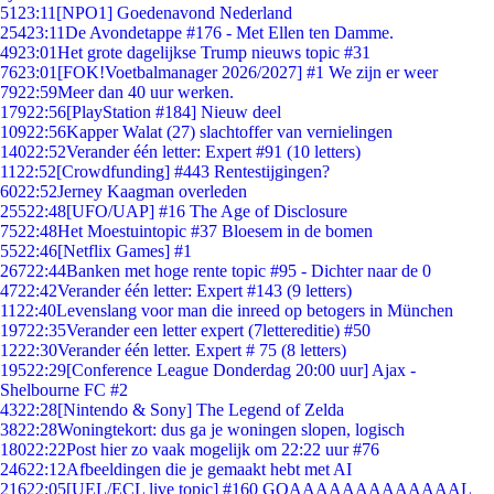
51
23:11
[NPO1] Goedenavond Nederland
254
23:11
De Avondetappe #176 - Met Ellen ten Damme.
49
23:01
Het grote dagelijkse Trump nieuws topic #31
76
23:01
[FOK!Voetbalmanager 2026/2027] #1 We zijn er weer
79
22:59
Meer dan 40 uur werken.
179
22:56
[PlayStation #184] Nieuw deel
109
22:56
Kapper Walat (27) slachtoffer van vernielingen
140
22:52
Verander één letter: Expert #91 (10 letters)
11
22:52
[Crowdfunding] #443 Rentestijgingen?
60
22:52
Jerney Kaagman overleden
255
22:48
[UFO/UAP] #16 The Age of Disclosure
75
22:48
Het Moestuintopic #37 Bloesem in de bomen
55
22:46
[Netflix Games] #1
267
22:44
Banken met hoge rente topic #95 - Dichter naar de 0
47
22:42
Verander één letter: Expert #143 (9 letters)
11
22:40
Levenslang voor man die inreed op betogers in München
197
22:35
Verander een letter expert (7lettereditie) #50
12
22:30
Verander één letter. Expert # 75 (8 letters)
195
22:29
[Conference League Donderdag 20:00 uur] Ajax -
Shelbourne FC #2
43
22:28
[Nintendo & Sony] The Legend of Zelda
38
22:28
Woningtekort: dus ga je woningen slopen, logisch
180
22:22
Post hier zo vaak mogelijk om 22:22 uur #76
246
22:12
Afbeeldingen die je gemaakt hebt met AI
216
22:05
[UEL/ECL live topic] #160 GOAAAAAAAAAAAAAL