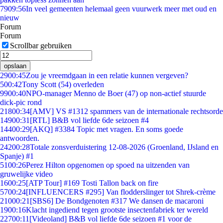
79
09:56
In veel gemeenten helemaal geen vuurwerk meer met oud en
nieuw
Forum
Forum
Scrollbar gebruiken
opslaan
29
00:45
Zou je vreemdgaan in een relatie kunnen vergeven?
5
00:42
Tony Scott (54) overleden
99
00:40
NPO-manager Menno de Boer (47) op non-actief stuurde
dick-pic rond
218
00:34
[AMV] VS #1312 spammers van de internationale rechtsorde
149
00:31
[RTL] B&B vol liefde 6de seizoen #4
144
00:29
[AKQ] #3384 Topic met vragen. En soms goede
antwoorden.
242
00:28
Totale zonsverduistering 12-08-2026 (Groenland, IJsland en
Spanje) #1
51
00:26
Perez Hilton opgenomen op spoed na uitzenden van
gruwelijke video
16
00:25
[ATP Tour] #169 Tosti Tallon back on fire
57
00:24
[INFLUENCERS #295] Van flodderslinger tot Shrek-crème
210
00:21
[SBS6] De Bondgenoten #317 We dansen de macaroni
19
00:16
Klacht ingediend tegen grootste insectenfabriek ter wereld
227
00:11
[Videoland] B&B vol liefde 6de seizoen #1 voor de