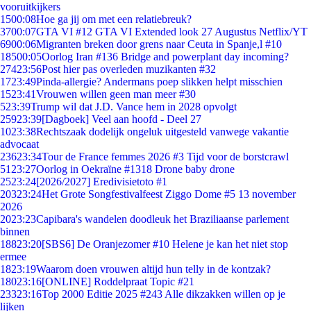
vooruitkijkers
15
00:08
Hoe ga jij om met een relatiebreuk?
37
00:07
GTA VI #12 GTA VI Extended look 27 Augustus Netflix/YT
69
00:06
Migranten breken door grens naar Ceuta in Spanje,l #10
185
00:05
Oorlog Iran #136 Bridge and powerplant day incoming?
274
23:56
Post hier pas overleden muzikanten #32
17
23:49
Pinda-allergie? Andermans poep slikken helpt misschien
15
23:41
Vrouwen willen geen man meer #30
5
23:39
Trump wil dat J.D. Vance hem in 2028 opvolgt
259
23:39
[Dagboek] Veel aan hoofd - Deel 27
10
23:38
Rechtszaak dodelijk ongeluk uitgesteld vanwege vakantie
advocaat
236
23:34
Tour de France femmes 2026 #3 Tijd voor de borstcrawl
51
23:27
Oorlog in Oekraïne #1318 Drone baby drone
25
23:24
[2026/2027] Eredivisietoto #1
203
23:24
Het Grote Songfestivalfeest Ziggo Dome #5 13 november
2026
20
23:23
Capibara's wandelen doodleuk het Braziliaanse parlement
binnen
188
23:20
[SBS6] De Oranjezomer #10 Helene je kan het niet stop
ermee
18
23:19
Waarom doen vrouwen altijd hun telly in de kontzak?
180
23:16
[ONLINE] Roddelpraat Topic #21
233
23:16
Top 2000 Editie 2025 #243 Alle dikzakken willen op je
lijken