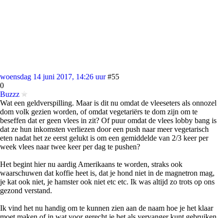
woensdag 14 juni 2017, 14:26 uur
#55
0
Buzzz
Wat een geldverspilling. Maar is dit nu omdat de vleeseters als onnozel
dom volk gezien worden, of omdat vegetariërs te dom zijn om te
beseffen dat er geen vlees in zit? Of puur omdat de vlees lobby bang is
dat ze hun inkomsten verliezen door een push naar meer vegetarisch
eten nadat het ze eerst gelukt is om een gemiddelde van 2/3 keer per
week vlees naar twee keer per dag te pushen?
Het begint hier nu aardig Amerikaans te worden, straks ook
waarschuwen dat koffie heet is, dat je hond niet in de magnetron mag,
je kat ook niet, je hamster ook niet etc etc. Ik was altijd zo trots op ons
gezond verstand.
Ik vind het nu handig om te kunnen zien aan de naam hoe je het klaar
moet maken of in wat voor gerecht je het als vervanger kunt gebruiken