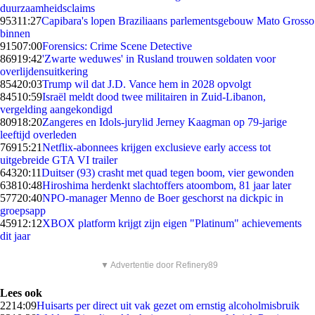
duurzaamheidsclaims
953
11:27
Capibara's lopen Braziliaans parlementsgebouw Mato Grosso
binnen
915
07:00
Forensics: Crime Scene Detective
869
19:42
'Zwarte weduwes' in Rusland trouwen soldaten voor
overlijdensuitkering
854
20:03
Trump wil dat J.D. Vance hem in 2028 opvolgt
845
10:59
Israël meldt dood twee militairen in Zuid-Libanon,
vergelding aangekondigd
809
18:20
Zangeres en Idols-jurylid Jerney Kaagman op 79-jarige
leeftijd overleden
769
15:21
Netflix-abonnees krijgen exclusieve early access tot
uitgebreide GTA VI trailer
643
20:11
Duitser (93) crasht met quad tegen boom, vier gewonden
638
10:48
Hiroshima herdenkt slachtoffers atoombom, 81 jaar later
577
20:40
NPO-manager Menno de Boer geschorst na dickpic in
groepsapp
459
12:12
XBOX platform krijgt zijn eigen "Platinum" achievements
dit jaar
▼ Advertentie door Refinery89
Lees ook
22
14:09
Huisarts per direct uit vak gezet om ernstig alcoholmisbruik