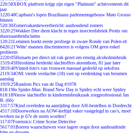
2
20:58
XBOX platform krijgt zijn eigen "Platinum" achievements dit
jaar
12
20:48
Capibara's lopen Braziliaans parlementsgebouw Mato Grosso
binnen
5
20:30
Zomervakantieweerbericht: aanhoudend zomers
32
20:25
Wakker Dier dient klacht in tegen insectenfabriek Protix om
duurzaamheidsclaims
1
20:21
Lemmen boekt eerste profzege in zware Ronde van Polen-rit
84
20:21
'Witte' mannen discrimineren is volgens OM geen enkel
probleem
22
20:05
Huisarts per direct uit vak gezet om ernstig alcoholmisbruik
15
19:45
Hiroshima herdenkt slachtoffers atoombom, 81 jaar later
38
19:40
Vinted-foto's van vrouwen massaal gedeeld op seksfora
21
19:34
OM: vierde verdachte (18) vast op verdenking van beramen
aanslag
19
19:25
Random Pics van de Dag #1978
8
18:19
In Spider-Man: Brand New Day is Spidey echt weer Spidey
6
18:18
Nieuw slachtoffer in kindermisbruikzaak zorgprofessional Jan
B. (66)
33
17:57
Kind overleden na aanrijding door AH-bestelbus in Dordrecht
45
17:10
Doorwerken na AOW-leeftijd vaker vastgelegd in cao's, moet
werken na je 67e de norm worden?
1
17:07
Forensics: Crime Scene Detective
56
17:01
Boeren waarschuwen voor lagere oogst door aanhoudende
hitte en droogte