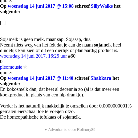
quote:
Op
woensdag 14 juni 2017 @ 15:08
schreef
SillyWalks
het
volgende:
[..]
Sojamelk is geen melk, maar sap. Sojasap, dus.
Neemt niets weg van het feit dat je aan de naam
soja
melk heel
duidelijk kan zien of dit een dierlijk of plantaardig product is.
woensdag 14 juni 2017, 16:25 uur
#60
0
pleomousie
quote:
Op
woensdag 14 juni 2017 @ 11:40
schreef
Shakkara
het
volgende:
En kokosmelk dan, dat heet al decennia zo (al is dat meer een
kookproduct in plaats van een hip drankje).
Verder is het natuurlijk makkelijk te omzeilen door 0.0000000001%
gemalen eierschaal toe te voegen ofzo.
De homeopathische tofukaas of sojamelk.
▼ Advertentie door Refinery89