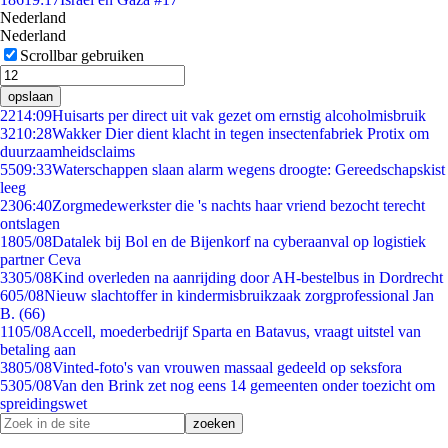
Nederland
Nederland
Scrollbar gebruiken
opslaan
22
14:09
Huisarts per direct uit vak gezet om ernstig alcoholmisbruik
32
10:28
Wakker Dier dient klacht in tegen insectenfabriek Protix om
duurzaamheidsclaims
55
09:33
Waterschappen slaan alarm wegens droogte: Gereedschapskist
leeg
23
06:40
Zorgmedewerkster die 's nachts haar vriend bezocht terecht
ontslagen
18
05/08
Datalek bij Bol en de Bijenkorf na cyberaanval op logistiek
partner Ceva
33
05/08
Kind overleden na aanrijding door AH-bestelbus in Dordrecht
6
05/08
Nieuw slachtoffer in kindermisbruikzaak zorgprofessional Jan
B. (66)
11
05/08
Accell, moederbedrijf Sparta en Batavus, vraagt uitstel van
betaling aan
38
05/08
Vinted-foto's van vrouwen massaal gedeeld op seksfora
53
05/08
Van den Brink zet nog eens 14 gemeenten onder toezicht om
spreidingswet