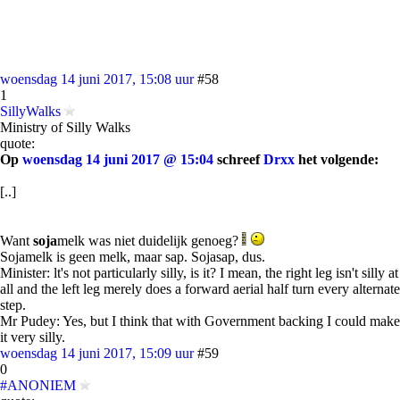
woensdag 14 juni 2017, 15:08 uur
#58
1
SillyWalks
Ministry of Silly Walks
quote:
Op
woensdag 14 juni 2017 @ 15:04
schreef
Drxx
het volgende:
[..]
Want
soja
melk was niet duidelijk genoeg?
Sojamelk is geen melk, maar sap. Sojasap, dus.
Minister: lt's not particularly silly, is it? I mean, the right leg isn't silly at
all and the left leg merely does a forward aerial half turn every alternate
step.
Mr Pudey: Yes, but I think that with Government backing I could make
it very silly.
woensdag 14 juni 2017, 15:09 uur
#59
0
#ANONIEM