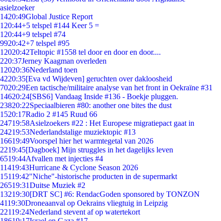
asielzoeker
14
20:49
Global Justice Report
1
20:44
+5 telspel #144 Keer 5 =
1
20:44
+9 telspel #74
99
20:42
+7 telspel #95
120
20:42
Teltopic #1558 tel door en door en door....
2
20:37
Jerney Kaagman overleden
120
20:36
Nederland toen
42
20:35
[Eva vd Wijdeven] geruchten over dakloosheid
70
20:29
Een tactische/militaire analyse van het front in Oekraïne #31
146
20:24
[SBS6] Vandaag Inside #136 - Boekje pluggen.
238
20:22
Speciaalbieren #80: another one bites the dust
15
20:17
Radio 2 #145 Ruud 66
247
19:58
Asielzoekers #22 : Het Europese migratiepact gaat in
242
19:53
Nederlandstalige muziektopic #13
166
19:49
Voorspel hier het warmtegetal van 2026
22
19:45
[Dagboek] Mijn struggles in het dagelijks leven
65
19:44
Afvallen met injecties #4
114
19:43
Hurricane & Cyclone Season 2026
151
19:42
"Niche"-historische producten in de supermarkt
265
19:31
Duitse Muziek #2
132
19:30
[DRT SC] #6: RendacGoden sponsored by TONZON
41
19:30
Droneaanval op Oekrains vliegtuig in Leipzig
221
19:24
Nederland stevent af op watertekort
186
19:17
Israel en Gaza #17