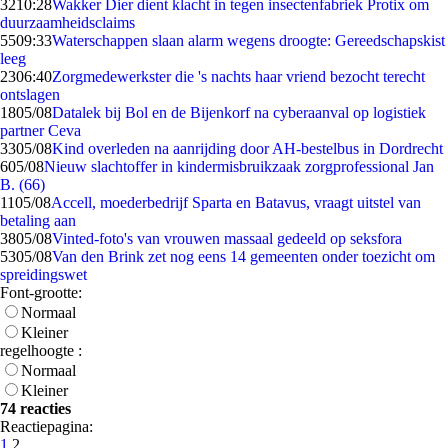
32
10:28
Wakker Dier dient klacht in tegen insectenfabriek Protix om
duurzaamheidsclaims
55
09:33
Waterschappen slaan alarm wegens droogte: Gereedschapskist
leeg
23
06:40
Zorgmedewerkster die 's nachts haar vriend bezocht terecht
ontslagen
18
05/08
Datalek bij Bol en de Bijenkorf na cyberaanval op logistiek
partner Ceva
33
05/08
Kind overleden na aanrijding door AH-bestelbus in Dordrecht
6
05/08
Nieuw slachtoffer in kindermisbruikzaak zorgprofessional Jan
B. (66)
11
05/08
Accell, moederbedrijf Sparta en Batavus, vraagt uitstel van
betaling aan
38
05/08
Vinted-foto's van vrouwen massaal gedeeld op seksfora
53
05/08
Van den Brink zet nog eens 14 gemeenten onder toezicht om
spreidingswet
Font-grootte:
Normaal
Kleiner
regelhoogte :
Normaal
Kleiner
74 reacties
Reactiepagina:
1
2