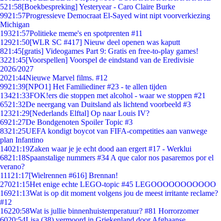
5
21:58
[Boekbespreking] Yesteryear - Caro Claire Burke
99
21:57
Progressieve Democraat El-Sayed wint nipt voorverkiezing
Michigan
193
21:57
Politieke meme's en spotprenten #11
129
21:50
[WLR SC #417] Nieuw deel openen was kaputt
8
21:45
[gratis] Videogames Part 9: Gratis en free-to-play games!
32
21:45
[Voorspellen] Voorspel de eindstand van de Eredivisie
2026/2027
20
21:44
Nieuwe Marvel films. #12
99
21:39
[NPO1] Het Familiediner #23 - te allen tijden
134
21:33
FOK!ers die stoppen met alcohol - waar we stoppen #21
65
21:32
De neergang van Duitsland als lichtend voorbeeld #3
123
21:29
[Nederlands Elftal] Op naar Louis IV?
69
21:27
De Bondgenoten Spoiler Topic #3
83
21:25
UEFA kondigt boycot van FIFA-competities aan vanwege
plan Infantino
140
21:19
Zaken waar je je echt dood aan ergert #17 - Werklui
68
21:18
Spaanstalige nummers #34 A que calor nos pasaremos por el
verano?
111
21:17
[Wielrennen #616] Brennan!
270
21:15
Het enige echte LEGO-topic #45 LEGOOOOOOOOOOO
169
21:13
Wat is op dit moment volgens jou de meest irritante reclame?
#12
162
20:58
Wat is jullie binnenhuistemperatuur? #81 Horrorzomer
60
20:54
Lisa (38) vermoord in Griekenland door Afghaanse