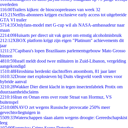
overleden
1
16:00
Trailers kijken: de bioscoopreleases van week 32
4
15:21
Netflix-abonnees krijgen exclusieve early access tot uitgebreide
GTA VI trailer
57
14:35
Onlyfans-model met G-cup wil als NASA-ambassadeur naar
maan
22
14:09
Huisarts per direct uit vak gezet om ernstig alcoholmisbruik
2
12:12
XBOX platform krijgt zijn eigen "Platinum" achievements dit
jaar
12
11:27
Capibara's lopen Braziliaans parlementsgebouw Mato Grosso
binnen
48
10:59
Israël meldt dood twee militairen in Zuid-Libanon, vergelding
aangekondigd
15
10:48
Hiroshima herdenkt slachtoffers atoombom, 81 jaar later
16
10:32
Drone met explosieven bij Duits vliegveld voedt vrees voor
hybride aanval
32
10:28
Wakker Dier dient klacht in tegen insectenfabriek Protix om
duurzaamheidsclaims
22
10:16
Iran en Oman eens over route Straat van Hormuz, VS
buitenspel
25
10:08
NAVO zet wegens Russische provocatie 250% meer
gevechtsvliegtuigen in
55
09:33
Waterschappen slaan alarm wegens droogte: Gereedschapskist
leeg
1
07:00
Forensics: Crime Scene Detective