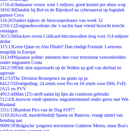
17
16:41
Italiaanse vrouw wint 1 miljoen, gooit kraslot per abuis weg
18
16:36
Datalek bij Bol en de Bijenkorf na cyberaanval op logistiek
partner Ceva
1
16:26
Trailers kijken: de bioscoopreleases van week 32
23
16:12
Zorgmedewerkster die 's nachts haar vriend bezocht terecht
ontslagen
36
15:56
Hackers roven Coldcard-bitcoinwallets leeg voor 114 miljoen
dollar
3
15:13
Geen Qatar en Abu Dhabi? Dan eindigt Formule 1-seizoen
mogelijk in Europa
31
13:00
Spaanse politie: minstens tien voor terrorisme veroordeelden
onder migranten Ceuta
34
12:59
Dirk sluit supermarkt op de Wallen na golf van diefstal en
agressie
8
12:53
The Division Resurgence nu gratis op pc
64
12:53
Zetelpeiling: 24 zetels voor Pro en 18 zetels voor D66, FvD,
JA21 en PVV
49
12:44
Man (25) sterft nadat hij lijm als condoom gebruikt
5
12:43
Litouwen vindt opnieuw migrantentunnel onder grens met Wit-
Rusland
33
11:13
Random Pics van de Dag #1977
11
10:20
Accell, moederbedrijf Sparta en Batavus, vraagt uitstel van
betaling aan
90
09:59
'Belgische' jongeren terroriseren Galderse Meren, maar Boa's
pakken topless zonnen aan