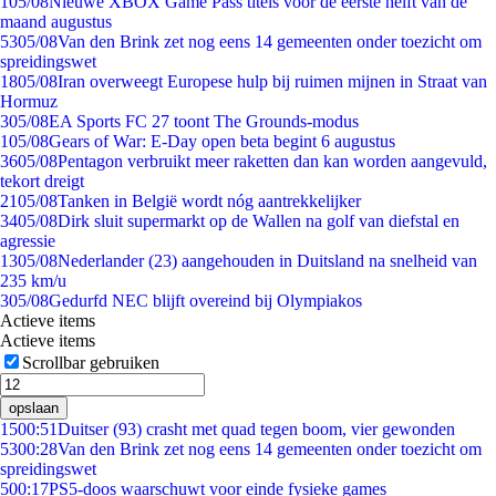
1
05/08
Nieuwe XBOX Game Pass titels voor de eerste helft van de
maand augustus
53
05/08
Van den Brink zet nog eens 14 gemeenten onder toezicht om
spreidingswet
18
05/08
Iran overweegt Europese hulp bij ruimen mijnen in Straat van
Hormuz
3
05/08
EA Sports FC 27 toont The Grounds-modus
1
05/08
Gears of War: E-Day open beta begint 6 augustus
36
05/08
Pentagon verbruikt meer raketten dan kan worden aangevuld,
tekort dreigt
21
05/08
Tanken in België wordt nóg aantrekkelijker
34
05/08
Dirk sluit supermarkt op de Wallen na golf van diefstal en
agressie
13
05/08
Nederlander (23) aangehouden in Duitsland na snelheid van
235 km/u
3
05/08
Gedurfd NEC blijft overeind bij Olympiakos
Actieve items
Actieve items
Scrollbar gebruiken
opslaan
15
00:51
Duitser (93) crasht met quad tegen boom, vier gewonden
53
00:28
Van den Brink zet nog eens 14 gemeenten onder toezicht om
spreidingswet
5
00:17
PS5-doos waarschuwt voor einde fysieke games