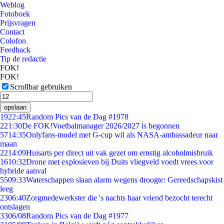
Weblog
Fotoboek
Prijsvragen
Contact
Colofon
Feedback
Tip de redactie
FOK!
FOK!
Scrollbar gebruiken
opslaan
19
22:45
Random Pics van de Dag #1978
2
21:30
De FOK!Voetbalmanager 2026/2027 is begonnen
57
14:35
Onlyfans-model met G-cup wil als NASA-ambassadeur naar
maan
22
14:09
Huisarts per direct uit vak gezet om ernstig alcoholmisbruik
16
10:32
Drone met explosieven bij Duits vliegveld voedt vrees voor
hybride aanval
55
09:33
Waterschappen slaan alarm wegens droogte: Gereedschapskist
leeg
23
06:40
Zorgmedewerkster die 's nachts haar vriend bezocht terecht
ontslagen
33
06/08
Random Pics van de Dag #1977