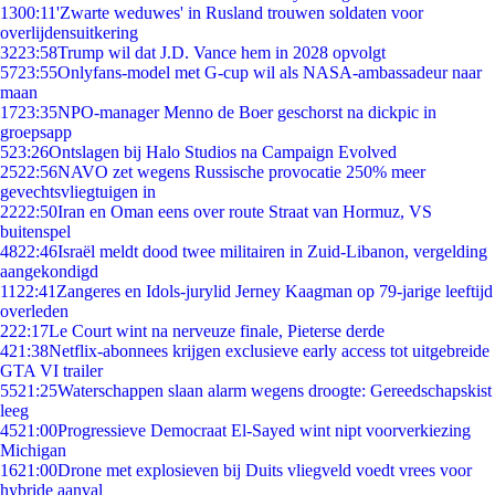
13
00:11
'Zwarte weduwes' in Rusland trouwen soldaten voor
overlijdensuitkering
32
23:58
Trump wil dat J.D. Vance hem in 2028 opvolgt
57
23:55
Onlyfans-model met G-cup wil als NASA-ambassadeur naar
maan
17
23:35
NPO-manager Menno de Boer geschorst na dickpic in
groepsapp
5
23:26
Ontslagen bij Halo Studios na Campaign Evolved
25
22:56
NAVO zet wegens Russische provocatie 250% meer
gevechtsvliegtuigen in
22
22:50
Iran en Oman eens over route Straat van Hormuz, VS
buitenspel
48
22:46
Israël meldt dood twee militairen in Zuid-Libanon, vergelding
aangekondigd
11
22:41
Zangeres en Idols-jurylid Jerney Kaagman op 79-jarige leeftijd
overleden
2
22:17
Le Court wint na nerveuze finale, Pieterse derde
4
21:38
Netflix-abonnees krijgen exclusieve early access tot uitgebreide
GTA VI trailer
55
21:25
Waterschappen slaan alarm wegens droogte: Gereedschapskist
leeg
45
21:00
Progressieve Democraat El-Sayed wint nipt voorverkiezing
Michigan
16
21:00
Drone met explosieven bij Duits vliegveld voedt vrees voor
hybride aanval