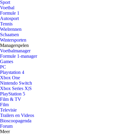
Sport
Voetbal
Formule 1
Autosport
Tennis
Wielrennen
Schaatsen
Wintersporten
Managerspelen
Voetbalmanager
Formule 1-manager
Games
PC
Playstation 4
Xbox One
Nintendo Switch
Xbox Series X|S
PlayStation 5
Film & TV
Film
Televisie
Trailers en Videos
Bioscoopagenda
Forum
Meer