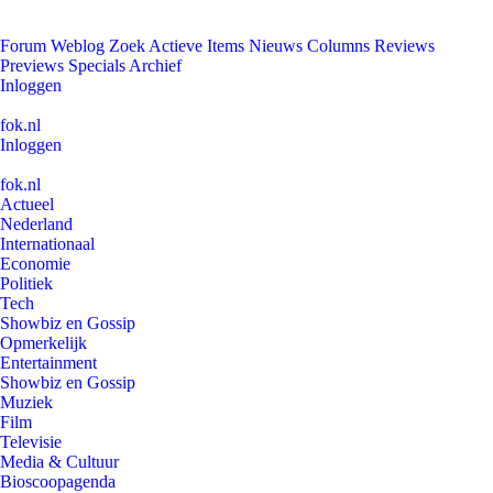
Forum
Weblog
Zoek
Actieve Items
Nieuws
Columns
Reviews
Previews
Specials
Archief
Inloggen
fok.nl
Inloggen
fok.nl
Actueel
Nederland
Internationaal
Economie
Politiek
Tech
Showbiz en Gossip
Opmerkelijk
Entertainment
Showbiz en Gossip
Muziek
Film
Televisie
Media & Cultuur
Bioscoopagenda