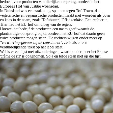
bedoeld voor producten van dierlijke oorsprong, oordeelde het
Europees Hof van Justitie woensdag.
In Duitsland was een zaak aangespannen tegen TofuTown, dat
vegetarische en veganistische producten maakt met woorden als boter
en kaas in de naam, zoals 'Tofubutter', 'Pflanzenkäse. Een rechter in
Trier had het EU-hof om uitleg van de regels.
Hoewel het bedrijf de producten een naam geeft waaruit de
plantaardige oorsprong blijkt, oordeelt het EU-hof dat daarin geen
zuivelproducten mogen staan. De rechters wijzen onder meer op
"verwarringsgevaar bij de consument"
, zelfs als er een
verduidelijkende tekst op het label staat.
Wel is er een lijst met uitzonderingen, waarin onder meer het Franse
'crème de riz' is opgenomen. Soja en tofoe staan niet op die lijst.