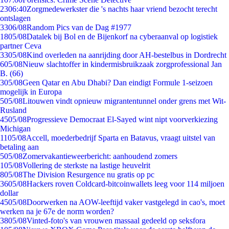
23
06:40
Zorgmedewerkster die 's nachts haar vriend bezocht terecht
ontslagen
33
06/08
Random Pics van de Dag #1977
18
05/08
Datalek bij Bol en de Bijenkorf na cyberaanval op logistiek
partner Ceva
33
05/08
Kind overleden na aanrijding door AH-bestelbus in Dordrecht
6
05/08
Nieuw slachtoffer in kindermisbruikzaak zorgprofessional Jan
B. (66)
3
05/08
Geen Qatar en Abu Dhabi? Dan eindigt Formule 1-seizoen
mogelijk in Europa
5
05/08
Litouwen vindt opnieuw migrantentunnel onder grens met Wit-
Rusland
45
05/08
Progressieve Democraat El-Sayed wint nipt voorverkiezing
Michigan
11
05/08
Accell, moederbedrijf Sparta en Batavus, vraagt uitstel van
betaling aan
5
05/08
Zomervakantieweerbericht: aanhoudend zomers
1
05/08
Vollering de sterkste na lastige heuvelrit
8
05/08
The Division Resurgence nu gratis op pc
36
05/08
Hackers roven Coldcard-bitcoinwallets leeg voor 114 miljoen
dollar
45
05/08
Doorwerken na AOW-leeftijd vaker vastgelegd in cao's, moet
werken na je 67e de norm worden?
38
05/08
Vinted-foto's van vrouwen massaal gedeeld op seksfora