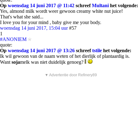
Op
woensdag 14 juni 2017 @ 11:42
schreef
Multani
het volgende:
Yes, almond milk wordt weer gewoon creamy white nut juice!
That's what she said...
I love you for your mind , baby give me your body.
woensdag 14 juni 2017, 15:04 uur
#57
1
#ANONIEM
quote:
Op
woensdag 14 juni 2017 @ 13:26
schreef
tstile
het volgende:
Ik wil gewoon van de naam weten of het dierlijk of plantaardig is.
Want
soja
melk was niet duidelijk genoeg?
▼ Advertentie door Refinery89