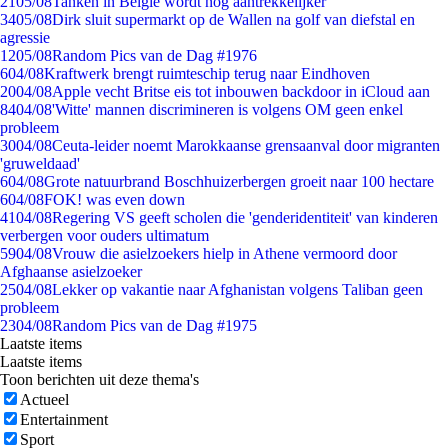
21
05/08
Tanken in België wordt nóg aantrekkelijker
34
05/08
Dirk sluit supermarkt op de Wallen na golf van diefstal en
agressie
12
05/08
Random Pics van de Dag #1976
6
04/08
Kraftwerk brengt ruimteschip terug naar Eindhoven
20
04/08
Apple vecht Britse eis tot inbouwen backdoor in iCloud aan
84
04/08
'Witte' mannen discrimineren is volgens OM geen enkel
probleem
30
04/08
Ceuta-leider noemt Marokkaanse grensaanval door migranten
'gruweldaad'
6
04/08
Grote natuurbrand Boschhuizerbergen groeit naar 100 hectare
6
04/08
FOK! was even down
41
04/08
Regering VS geeft scholen die 'genderidentiteit' van kinderen
verbergen voor ouders ultimatum
59
04/08
Vrouw die asielzoekers hielp in Athene vermoord door
Afghaanse asielzoeker
25
04/08
Lekker op vakantie naar Afghanistan volgens Taliban geen
probleem
23
04/08
Random Pics van de Dag #1975
Laatste items
Laatste items
Toon berichten uit deze thema's
Actueel
Entertainment
Sport