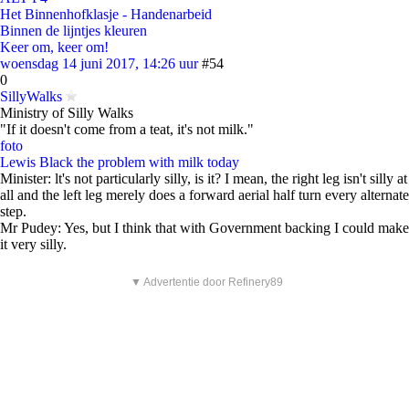
Het Binnenhofklasje - Handenarbeid
Binnen de lijntjes kleuren
Keer om, keer om!
woensdag 14 juni 2017, 14:26 uur
#54
0
SillyWalks
Ministry of Silly Walks
"If it doesn't come from a teat, it's not milk."
foto
Lewis Black the problem with milk today
Minister: lt's not particularly silly, is it? I mean, the right leg isn't silly at
all and the left leg merely does a forward aerial half turn every alternate
step.
Mr Pudey: Yes, but I think that with Government backing I could make
it very silly.
▼ Advertentie door Refinery89