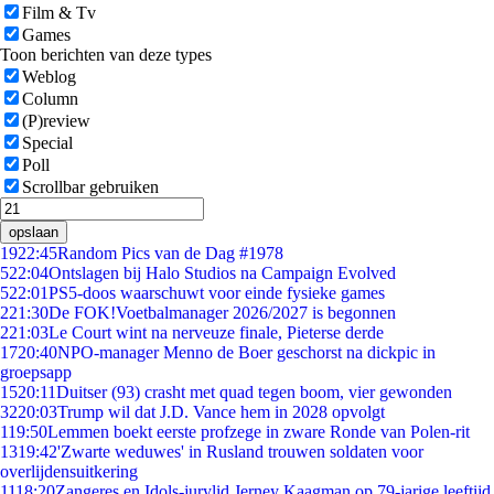
Film & Tv
Games
Toon berichten van deze types
Weblog
Column
(P)review
Special
Poll
Scrollbar gebruiken
opslaan
19
22:45
Random Pics van de Dag #1978
5
22:04
Ontslagen bij Halo Studios na Campaign Evolved
5
22:01
PS5-doos waarschuwt voor einde fysieke games
2
21:30
De FOK!Voetbalmanager 2026/2027 is begonnen
2
21:03
Le Court wint na nerveuze finale, Pieterse derde
17
20:40
NPO-manager Menno de Boer geschorst na dickpic in
groepsapp
15
20:11
Duitser (93) crasht met quad tegen boom, vier gewonden
32
20:03
Trump wil dat J.D. Vance hem in 2028 opvolgt
1
19:50
Lemmen boekt eerste profzege in zware Ronde van Polen-rit
13
19:42
'Zwarte weduwes' in Rusland trouwen soldaten voor
overlijdensuitkering
11
18:20
Zangeres en Idols-jurylid Jerney Kaagman op 79-jarige leeftijd