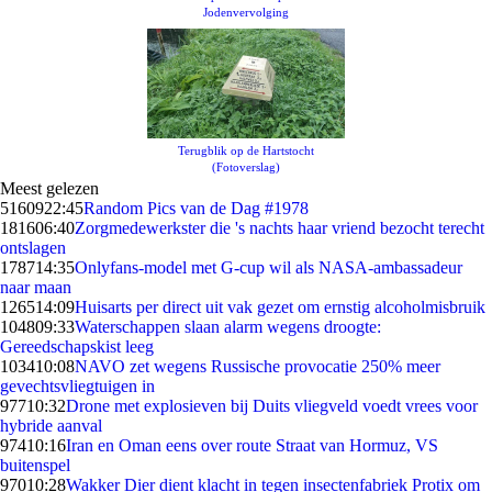
Jodenvervolging
Terugblik op de Hartstocht
(Fotoverslag)
Meest gelezen
51609
22:45
Random Pics van de Dag #1978
1816
06:40
Zorgmedewerkster die 's nachts haar vriend bezocht terecht
ontslagen
1787
14:35
Onlyfans-model met G-cup wil als NASA-ambassadeur
naar maan
1265
14:09
Huisarts per direct uit vak gezet om ernstig alcoholmisbruik
1048
09:33
Waterschappen slaan alarm wegens droogte:
Gereedschapskist leeg
1034
10:08
NAVO zet wegens Russische provocatie 250% meer
gevechtsvliegtuigen in
977
10:32
Drone met explosieven bij Duits vliegveld voedt vrees voor
hybride aanval
974
10:16
Iran en Oman eens over route Straat van Hormuz, VS
buitenspel
970
10:28
Wakker Dier dient klacht in tegen insectenfabriek Protix om