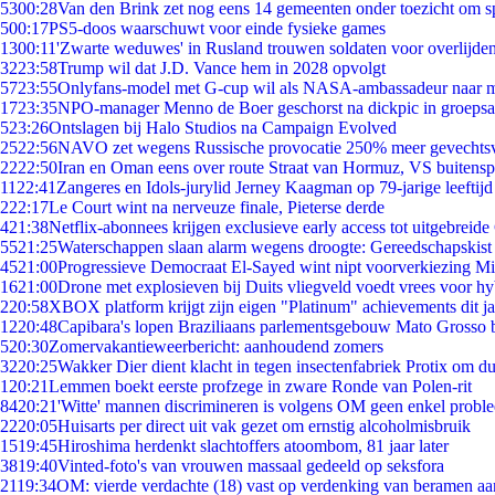
53
00:28
Van den Brink zet nog eens 14 gemeenten onder toezicht om s
5
00:17
PS5-doos waarschuwt voor einde fysieke games
13
00:11
'Zwarte weduwes' in Rusland trouwen soldaten voor overlijden
32
23:58
Trump wil dat J.D. Vance hem in 2028 opvolgt
57
23:55
Onlyfans-model met G-cup wil als NASA-ambassadeur naar 
17
23:35
NPO-manager Menno de Boer geschorst na dickpic in groeps
5
23:26
Ontslagen bij Halo Studios na Campaign Evolved
25
22:56
NAVO zet wegens Russische provocatie 250% meer gevechtsvl
22
22:50
Iran en Oman eens over route Straat van Hormuz, VS buitensp
11
22:41
Zangeres en Idols-jurylid Jerney Kaagman op 79-jarige leeftijd
2
22:17
Le Court wint na nerveuze finale, Pieterse derde
4
21:38
Netflix-abonnees krijgen exclusieve early access tot uitgebreide
55
21:25
Waterschappen slaan alarm wegens droogte: Gereedschapskist
45
21:00
Progressieve Democraat El-Sayed wint nipt voorverkiezing M
16
21:00
Drone met explosieven bij Duits vliegveld voedt vrees voor hy
2
20:58
XBOX platform krijgt zijn eigen "Platinum" achievements dit ja
12
20:48
Capibara's lopen Braziliaans parlementsgebouw Mato Grosso 
5
20:30
Zomervakantieweerbericht: aanhoudend zomers
32
20:25
Wakker Dier dient klacht in tegen insectenfabriek Protix om 
1
20:21
Lemmen boekt eerste profzege in zware Ronde van Polen-rit
84
20:21
'Witte' mannen discrimineren is volgens OM geen enkel probl
22
20:05
Huisarts per direct uit vak gezet om ernstig alcoholmisbruik
15
19:45
Hiroshima herdenkt slachtoffers atoombom, 81 jaar later
38
19:40
Vinted-foto's van vrouwen massaal gedeeld op seksfora
21
19:34
OM: vierde verdachte (18) vast op verdenking van beramen aa