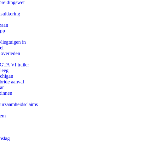
preidingswet
suitkering
maan
app
iegtuigen in
el
 overleden
 GTA VI trailer
 leeg
ichigan
bride aanval
ar
binnen
duurzaamheidsclaims
eem
nslag