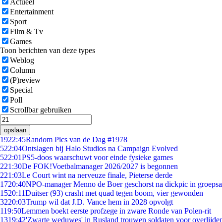
Actueel
Entertainment
Sport
Film & Tv
Games
Toon berichten van deze types
Weblog
Column
(P)review
Special
Poll
Scrollbar gebruiken
opslaan
19
22:45
Random Pics van de Dag #1978
5
22:04
Ontslagen bij Halo Studios na Campaign Evolved
5
22:01
PS5-doos waarschuwt voor einde fysieke games
2
21:30
De FOK!Voetbalmanager 2026/2027 is begonnen
2
21:03
Le Court wint na nerveuze finale, Pieterse derde
17
20:40
NPO-manager Menno de Boer geschorst na dickpic in groeps
15
20:11
Duitser (93) crasht met quad tegen boom, vier gewonden
32
20:03
Trump wil dat J.D. Vance hem in 2028 opvolgt
1
19:50
Lemmen boekt eerste profzege in zware Ronde van Polen-rit
13
19:42
'Zwarte weduwes' in Rusland trouwen soldaten voor overlijden