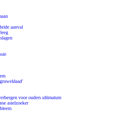
maan
bride aanval
 leeg
tslagen
ssie
eem
'gruweldaad'
 verbergen voor ouders ultimatum
nse asielzoeker
obleem