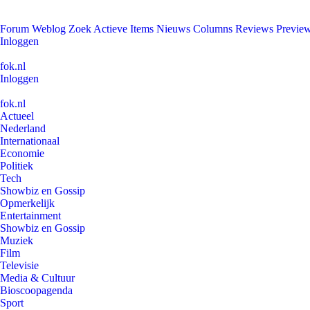
Forum
Weblog
Zoek
Actieve Items
Nieuws
Columns
Reviews
Previe
Inloggen
fok.nl
Inloggen
fok.nl
Actueel
Nederland
Internationaal
Economie
Politiek
Tech
Showbiz en Gossip
Opmerkelijk
Entertainment
Showbiz en Gossip
Muziek
Film
Televisie
Media & Cultuur
Bioscoopagenda
Sport