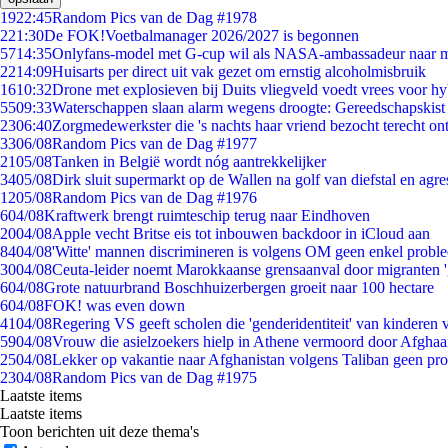
19
22:45
Random Pics van de Dag #1978
2
21:30
De FOK!Voetbalmanager 2026/2027 is begonnen
57
14:35
Onlyfans-model met G-cup wil als NASA-ambassadeur naar 
22
14:09
Huisarts per direct uit vak gezet om ernstig alcoholmisbruik
16
10:32
Drone met explosieven bij Duits vliegveld voedt vrees voor hy
55
09:33
Waterschappen slaan alarm wegens droogte: Gereedschapskist
23
06:40
Zorgmedewerkster die 's nachts haar vriend bezocht terecht on
33
06/08
Random Pics van de Dag #1977
21
05/08
Tanken in België wordt nóg aantrekkelijker
34
05/08
Dirk sluit supermarkt op de Wallen na golf van diefstal en agre
12
05/08
Random Pics van de Dag #1976
6
04/08
Kraftwerk brengt ruimteschip terug naar Eindhoven
20
04/08
Apple vecht Britse eis tot inbouwen backdoor in iCloud aan
84
04/08
'Witte' mannen discrimineren is volgens OM geen enkel probl
30
04/08
Ceuta-leider noemt Marokkaanse grensaanval door migranten 
6
04/08
Grote natuurbrand Boschhuizerbergen groeit naar 100 hectare
6
04/08
FOK! was even down
41
04/08
Regering VS geeft scholen die 'genderidentiteit' van kinderen
59
04/08
Vrouw die asielzoekers hielp in Athene vermoord door Afghaa
25
04/08
Lekker op vakantie naar Afghanistan volgens Taliban geen pr
23
04/08
Random Pics van de Dag #1975
Laatste items
Laatste items
Toon berichten uit deze thema's