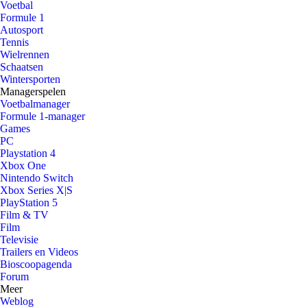
Voetbal
Formule 1
Autosport
Tennis
Wielrennen
Schaatsen
Wintersporten
Managerspelen
Voetbalmanager
Formule 1-manager
Games
PC
Playstation 4
Xbox One
Nintendo Switch
Xbox Series X|S
PlayStation 5
Film & TV
Film
Televisie
Trailers en Videos
Bioscoopagenda
Forum
Meer
Weblog