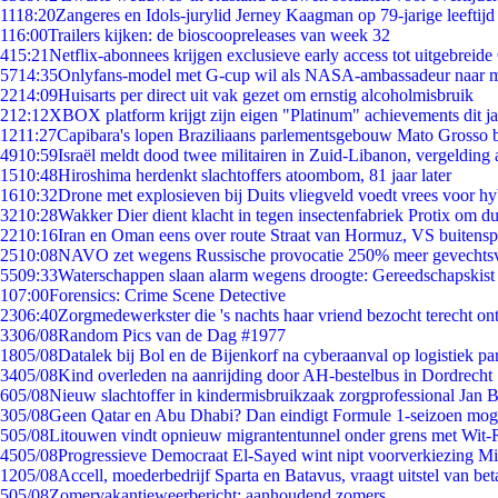
11
18:20
Zangeres en Idols-jurylid Jerney Kaagman op 79-jarige leeftijd
1
16:00
Trailers kijken: de bioscoopreleases van week 32
4
15:21
Netflix-abonnees krijgen exclusieve early access tot uitgebreide
57
14:35
Onlyfans-model met G-cup wil als NASA-ambassadeur naar 
22
14:09
Huisarts per direct uit vak gezet om ernstig alcoholmisbruik
2
12:12
XBOX platform krijgt zijn eigen "Platinum" achievements dit ja
12
11:27
Capibara's lopen Braziliaans parlementsgebouw Mato Grosso 
49
10:59
Israël meldt dood twee militairen in Zuid-Libanon, vergeldin
15
10:48
Hiroshima herdenkt slachtoffers atoombom, 81 jaar later
16
10:32
Drone met explosieven bij Duits vliegveld voedt vrees voor hy
32
10:28
Wakker Dier dient klacht in tegen insectenfabriek Protix om 
22
10:16
Iran en Oman eens over route Straat van Hormuz, VS buitensp
25
10:08
NAVO zet wegens Russische provocatie 250% meer gevechtsvl
55
09:33
Waterschappen slaan alarm wegens droogte: Gereedschapskist
1
07:00
Forensics: Crime Scene Detective
23
06:40
Zorgmedewerkster die 's nachts haar vriend bezocht terecht on
33
06/08
Random Pics van de Dag #1977
18
05/08
Datalek bij Bol en de Bijenkorf na cyberaanval op logistiek pa
34
05/08
Kind overleden na aanrijding door AH-bestelbus in Dordrecht
6
05/08
Nieuw slachtoffer in kindermisbruikzaak zorgprofessional Jan B
3
05/08
Geen Qatar en Abu Dhabi? Dan eindigt Formule 1-seizoen moge
5
05/08
Litouwen vindt opnieuw migrantentunnel onder grens met Wit-
45
05/08
Progressieve Democraat El-Sayed wint nipt voorverkiezing M
12
05/08
Accell, moederbedrijf Sparta en Batavus, vraagt uitstel van bet
5
05/08
Zomervakantieweerbericht: aanhoudend zomers