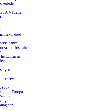
 overleden
 GTA VI trailer
maan
ar
binnen
g aangekondigd
bride aanval
duurzaamheidsclaims
el
iegtuigen in
 leeg
tslagen
rtner Ceva
. (66)
lijk in Europa
Rusland
ichigan
aling aan