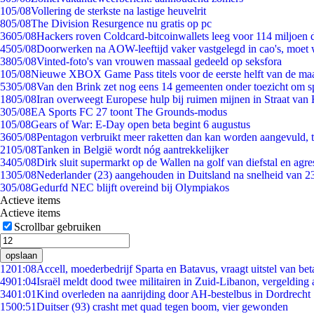
1
05/08
Vollering de sterkste na lastige heuvelrit
8
05/08
The Division Resurgence nu gratis op pc
36
05/08
Hackers roven Coldcard-bitcoinwallets leeg voor 114 miljoen d
45
05/08
Doorwerken na AOW-leeftijd vaker vastgelegd in cao's, moet
38
05/08
Vinted-foto's van vrouwen massaal gedeeld op seksfora
1
05/08
Nieuwe XBOX Game Pass titels voor de eerste helft van de ma
53
05/08
Van den Brink zet nog eens 14 gemeenten onder toezicht om s
18
05/08
Iran overweegt Europese hulp bij ruimen mijnen in Straat va
3
05/08
EA Sports FC 27 toont The Grounds-modus
1
05/08
Gears of War: E-Day open beta begint 6 augustus
36
05/08
Pentagon verbruikt meer raketten dan kan worden aangevuld, t
21
05/08
Tanken in België wordt nóg aantrekkelijker
34
05/08
Dirk sluit supermarkt op de Wallen na golf van diefstal en agre
13
05/08
Nederlander (23) aangehouden in Duitsland na snelheid van 
3
05/08
Gedurfd NEC blijft overeind bij Olympiakos
Actieve items
Actieve items
Scrollbar gebruiken
opslaan
12
01:08
Accell, moederbedrijf Sparta en Batavus, vraagt uitstel van bet
49
01:04
Israël meldt dood twee militairen in Zuid-Libanon, vergeldin
34
01:01
Kind overleden na aanrijding door AH-bestelbus in Dordrecht
15
00:51
Duitser (93) crasht met quad tegen boom, vier gewonden