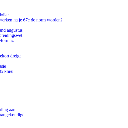
ollar
 werken na je 67e de norm worden?
and augustus
preidingswet
n Hormuz
ekort dreigt
ssie
235 km/u
aling aan
g aangekondigd