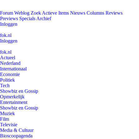
Forum
Weblog
Zoek
Actieve Items
Nieuws
Columns
Reviews
Previews
Specials
Archief
Inloggen
fok.nl
Inloggen
fok.nl
Actueel
Nederland
Internationaal
Economie
Politiek
Tech
Showbiz en Gossip
Opmerkelijk
Entertainment
Showbiz en Gossip
Muziek
Film
Televisie
Media & Cultuur
Bioscoopagenda