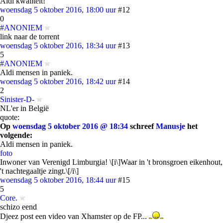
Aldi kwaliteit!
woensdag 5 oktober 2016, 18:00 uur
#12
0
#ANONIEM
link naar de torrent
woensdag 5 oktober 2016, 18:34 uur
#13
5
#ANONIEM
Aldi mensen in paniek.
woensdag 5 oktober 2016, 18:42 uur
#14
2
Sinister-D-
NL'er in België
quote:
Op
woensdag 5 oktober 2016 @ 18:34
schreef
Manusje
het
volgende:
Aldi mensen in paniek.
foto
Inwoner van Verenigd Limburgia! \[i\]Waar in 't bronsgroen eikenhout,
't nachtegaaltje zingt.\[/i\]
woensdag 5 oktober 2016, 18:44 uur
#15
5
Core.
schizo eend
Djeez post een video van Xhamster op de FP...