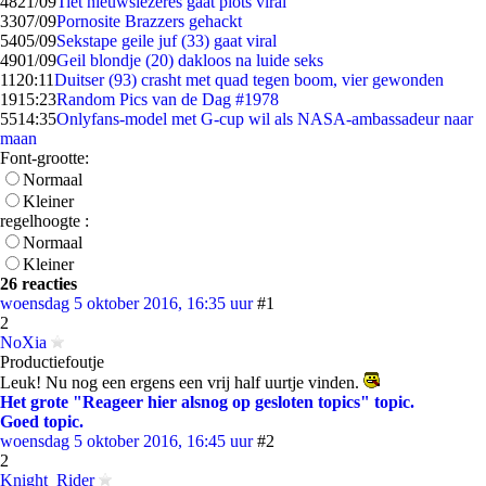
48
21/09
Tiet nieuwslezeres gaat plots viral
33
07/09
Pornosite Brazzers gehackt
54
05/09
Sekstape geile juf (33) gaat viral
49
01/09
Geil blondje (20) dakloos na luide seks
11
20:11
Duitser (93) crasht met quad tegen boom, vier gewonden
19
15:23
Random Pics van de Dag #1978
55
14:35
Onlyfans-model met G-cup wil als NASA-ambassadeur naar
maan
Font-grootte:
Normaal
Kleiner
regelhoogte :
Normaal
Kleiner
26 reacties
woensdag 5 oktober 2016, 16:35 uur
#1
2
NoXia
Productiefoutje
Leuk! Nu nog een ergens een vrij half uurtje vinden.
Het grote "Reageer hier alsnog op gesloten topics" topic.
Goed topic.
woensdag 5 oktober 2016, 16:45 uur
#2
2
Knight_Rider