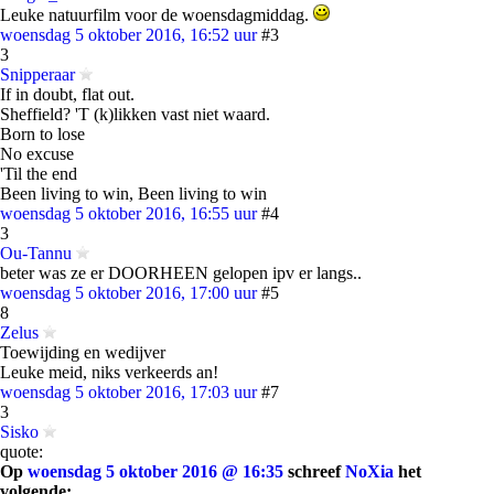
Leuke natuurfilm voor de woensdagmiddag.
woensdag 5 oktober 2016, 16:52 uur
#3
3
Snipperaar
If in doubt, flat out.
Sheffield? 'T (k)likken vast niet waard.
Born to lose
No excuse
'Til the end
Been living to win, Been living to win
woensdag 5 oktober 2016, 16:55 uur
#4
3
Ou-Tannu
beter was ze er DOORHEEN gelopen ipv er langs..
woensdag 5 oktober 2016, 17:00 uur
#5
8
Zelus
Toewijding en wedijver
Leuke meid, niks verkeerds an!
woensdag 5 oktober 2016, 17:03 uur
#7
3
Sisko
quote:
Op
woensdag 5 oktober 2016 @ 16:35
schreef
NoXia
het
volgende: