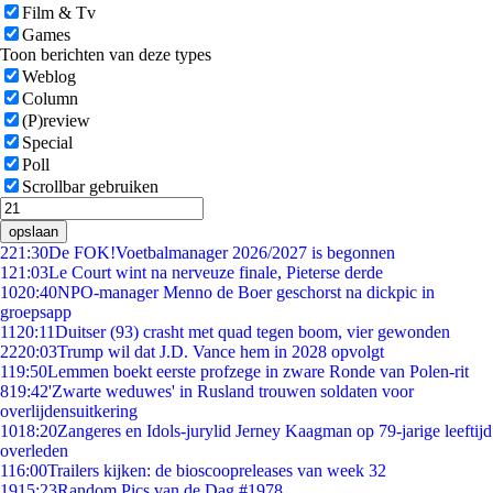
Film & Tv
Games
Toon berichten van deze types
Weblog
Column
(P)review
Special
Poll
Scrollbar gebruiken
opslaan
2
21:30
De FOK!Voetbalmanager 2026/2027 is begonnen
1
21:03
Le Court wint na nerveuze finale, Pieterse derde
10
20:40
NPO-manager Menno de Boer geschorst na dickpic in
groepsapp
11
20:11
Duitser (93) crasht met quad tegen boom, vier gewonden
22
20:03
Trump wil dat J.D. Vance hem in 2028 opvolgt
1
19:50
Lemmen boekt eerste profzege in zware Ronde van Polen-rit
8
19:42
'Zwarte weduwes' in Rusland trouwen soldaten voor
overlijdensuitkering
10
18:20
Zangeres en Idols-jurylid Jerney Kaagman op 79-jarige leeftijd
overleden
1
16:00
Trailers kijken: de bioscoopreleases van week 32
19
15:23
Random Pics van de Dag #1978