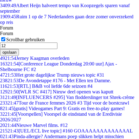
34
09:49
Albert Heijn halveert tempo van Koopzegels sparen vanaf
september
19
09:45
Ruim 1 op de 7 Nederlanders gaan deze zomer onverzekerd
op reis
Forum
Forum
Scrollbar gebruiken
opslaan
49
21:54
Jerney Kaagman overleden
163
21:54
[Conference League Donderdag 20:00 uur] Ajax -
Shelbourne FC #2
47
21:53
Het grote dagelijkse Trump nieuws topic #31
238
21:53
De Avondetappe #176 - Met Ellen ten Damme.
116
21:53
[RTL] B&B vol liefde 6de seizoen #4
129
21:50
[WLR SC #417] Nieuw deel openen was kaputt
31
21:49
[INFLUENCERS #295] Van flodderslinger tot Shrek-crème
233
21:47
Tour de France femmes 2026 #3 Tijd voor de borstcrawl
8
21:45
[gratis] Videogames Part 9: Gratis en free-to-play games!
32
21:45
[Voorspellen] Voorspel de eindstand van de Eredivisie
2026/2027
20
21:44
Nieuwe Marvel films. #12
215
21:43
[UEL/ECL live topic] #160 GOAAAAAAAAAAAAAL
0
21:43
Pinda-allergie? Andermans poep slikken helpt misschien