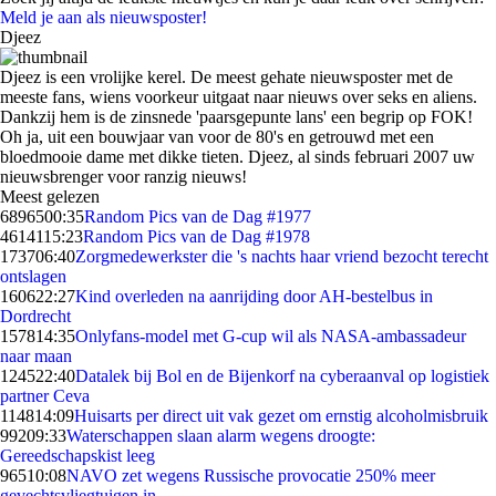
Meld je aan als nieuwsposter!
Djeez
Djeez is een vrolijke kerel. De meest gehate nieuwsposter met de
meeste fans, wiens voorkeur uitgaat naar nieuws over seks en aliens.
Dankzij hem is de zinsnede 'paarsgepunte lans' een begrip op FOK!
Oh ja, uit een bouwjaar van voor de 80's en getrouwd met een
bloedmooie dame met dikke tieten. Djeez, al sinds februari 2007 uw
nieuwsbrenger voor ranzig nieuws!
Meest gelezen
68965
00:35
Random Pics van de Dag #1977
46141
15:23
Random Pics van de Dag #1978
1737
06:40
Zorgmedewerkster die 's nachts haar vriend bezocht terecht
ontslagen
1606
22:27
Kind overleden na aanrijding door AH-bestelbus in
Dordrecht
1578
14:35
Onlyfans-model met G-cup wil als NASA-ambassadeur
naar maan
1245
22:40
Datalek bij Bol en de Bijenkorf na cyberaanval op logistiek
partner Ceva
1148
14:09
Huisarts per direct uit vak gezet om ernstig alcoholmisbruik
992
09:33
Waterschappen slaan alarm wegens droogte:
Gereedschapskist leeg
965
10:08
NAVO zet wegens Russische provocatie 250% meer
gevechtsvliegtuigen in