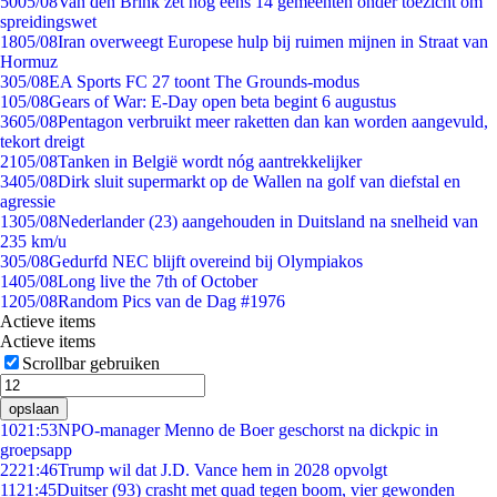
50
05/08
Van den Brink zet nog eens 14 gemeenten onder toezicht om
spreidingswet
18
05/08
Iran overweegt Europese hulp bij ruimen mijnen in Straat van
Hormuz
3
05/08
EA Sports FC 27 toont The Grounds-modus
1
05/08
Gears of War: E-Day open beta begint 6 augustus
36
05/08
Pentagon verbruikt meer raketten dan kan worden aangevuld,
tekort dreigt
21
05/08
Tanken in België wordt nóg aantrekkelijker
34
05/08
Dirk sluit supermarkt op de Wallen na golf van diefstal en
agressie
13
05/08
Nederlander (23) aangehouden in Duitsland na snelheid van
235 km/u
3
05/08
Gedurfd NEC blijft overeind bij Olympiakos
14
05/08
Long live the 7th of October
12
05/08
Random Pics van de Dag #1976
Actieve items
Actieve items
Scrollbar gebruiken
opslaan
10
21:53
NPO-manager Menno de Boer geschorst na dickpic in
groepsapp
22
21:46
Trump wil dat J.D. Vance hem in 2028 opvolgt
11
21:45
Duitser (93) crasht met quad tegen boom, vier gewonden