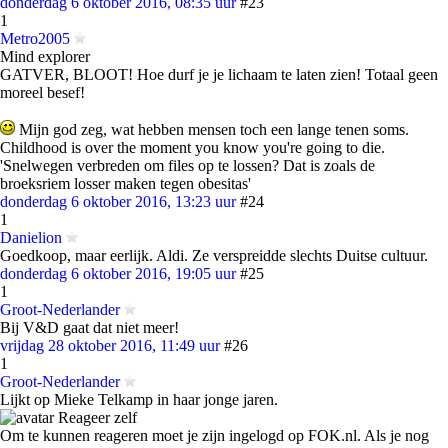
donderdag 6 oktober 2016, 08:35 uur
#23
1
Metro2005
Mind explorer
GATVER, BLOOT! Hoe durf je je lichaam te laten zien! Totaal geen
moreel besef!
Mijn god zeg, wat hebben mensen toch een lange tenen soms.
Childhood is over the moment you know you're going to die.
'Snelwegen verbreden om files op te lossen? Dat is zoals de
broeksriem losser maken tegen obesitas'
donderdag 6 oktober 2016, 13:23 uur
#24
1
Danielion
Goedkoop, maar eerlijk. Aldi. Ze verspreidde slechts Duitse cultuur.
donderdag 6 oktober 2016, 19:05 uur
#25
1
Groot-Nederlander
Bij V&D gaat dat niet meer!
vrijdag 28 oktober 2016, 11:49 uur
#26
1
Groot-Nederlander
Lijkt op Mieke Telkamp in haar jonge jaren.
Reageer zelf
Om te kunnen reageren moet je zijn ingelogd op FOK.nl. Als je nog