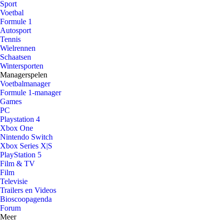
Sport
Voetbal
Formule 1
Autosport
Tennis
Wielrennen
Schaatsen
Wintersporten
Managerspelen
Voetbalmanager
Formule 1-manager
Games
PC
Playstation 4
Xbox One
Nintendo Switch
Xbox Series X|S
PlayStation 5
Film & TV
Film
Televisie
Trailers en Videos
Bioscoopagenda
Forum
Meer