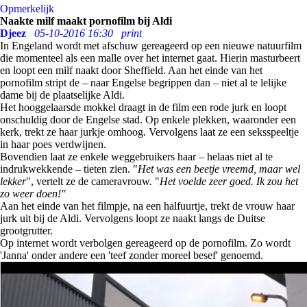
Opmerkelijk
Naakte milf maakt pornofilm bij Aldi
Djeez
05-10-2016 16:30
print
In Engeland wordt met afschuw gereageerd op een nieuwe natuurfilm
die momenteel als een malle over het internet gaat. Hierin masturbeert
en loopt een milf naakt door Sheffield. Aan het einde van het
pornofilm stript de – naar Engelse begrippen dan – niet al te lelijke
dame bij de plaatselijke Aldi.
Het hooggelaarsde mokkel draagt in de film een rode jurk en loopt
onschuldig door de Engelse stad. Op enkele plekken, waaronder een
kerk, trekt ze haar jurkje omhoog. Vervolgens laat ze een seksspeeltje
in haar poes verdwijnen.
Bovendien laat ze enkele weggebruikers haar – helaas niet al te
indrukwekkende – tieten zien. "
Het was een beetje vreemd, maar wel
lekker
", vertelt ze de cameravrouw. "
Het voelde zeer goed. Ik zou het
zo weer doen!"
Aan het einde van het filmpje, na een halfuurtje, trekt de vrouw haar
jurk uit bij de Aldi. Vervolgens loopt ze naakt langs de Duitse
grootgrutter.
Op internet wordt verbolgen gereageerd op de pornofilm. Zo wordt
'Janna' onder andere een 'teef zonder moreel besef' genoemd.