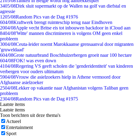
21
05/08
Tanken in België wordt nóg aantrekkelijker
34
05/08
Dirk sluit supermarkt op de Wallen na golf van diefstal en
agressie
12
05/08
Random Pics van de Dag #1976
6
04/08
Kraftwerk brengt ruimteschip terug naar Eindhoven
20
04/08
Apple vecht Britse eis tot inbouwen backdoor in iCloud aan
84
04/08
'Witte' mannen discrimineren is volgens OM geen enkel
probleem
30
04/08
Ceuta-leider noemt Marokkaanse grensaanval door migranten
'gruweldaad'
6
04/08
Grote natuurbrand Boschhuizerbergen groeit naar 100 hectare
6
04/08
FOK! was even down
41
04/08
Regering VS geeft scholen die 'genderidentiteit' van kinderen
verbergen voor ouders ultimatum
59
04/08
Vrouw die asielzoekers hielp in Athene vermoord door
Afghaanse asielzoeker
25
04/08
Lekker op vakantie naar Afghanistan volgens Taliban geen
probleem
23
04/08
Random Pics van de Dag #1975
Laatste items
Laatste items
Toon berichten uit deze thema's
Actueel
Entertainment
Sport