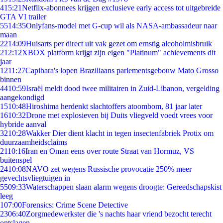
4
15:21
Netflix-abonnees krijgen exclusieve early access tot uitgebreide
GTA VI trailer
55
14:35
Onlyfans-model met G-cup wil als NASA-ambassadeur naar
maan
22
14:09
Huisarts per direct uit vak gezet om ernstig alcoholmisbruik
2
12:12
XBOX platform krijgt zijn eigen "Platinum" achievements dit
jaar
12
11:27
Capibara's lopen Braziliaans parlementsgebouw Mato Grosso
binnen
44
10:59
Israël meldt dood twee militairen in Zuid-Libanon, vergelding
aangekondigd
15
10:48
Hiroshima herdenkt slachtoffers atoombom, 81 jaar later
16
10:32
Drone met explosieven bij Duits vliegveld voedt vrees voor
hybride aanval
32
10:28
Wakker Dier dient klacht in tegen insectenfabriek Protix om
duurzaamheidsclaims
21
10:16
Iran en Oman eens over route Straat van Hormuz, VS
buitenspel
24
10:08
NAVO zet wegens Russische provocatie 250% meer
gevechtsvliegtuigen in
55
09:33
Waterschappen slaan alarm wegens droogte: Gereedschapskist
leeg
1
07:00
Forensics: Crime Scene Detective
23
06:40
Zorgmedewerkster die 's nachts haar vriend bezocht terecht
ontslagen