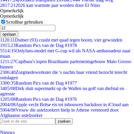
28
17:21
2026 kan warmste jaar worden door El Nino
Opmerkelijk
Opmerkelijk
Scrollbar gebruiken
opslaan
11
20:11
Duitser (93) crasht met quad tegen boom, vier gewonden
19
15:23
Random Pics van de Dag #1978
55
14:35
Onlyfans-model met G-cup wil als NASA-ambassadeur naar
maan
12
11:27
Capibara's lopen Braziliaans parlementsgebouw Mato Grosso
binnen
23
06:40
Zorgmedewerkster die 's nachts haar vriend bezocht terecht
ontslagen
33
00:35
Random Pics van de Dag #1977
34
05/08
Dirk sluit supermarkt op de Wallen na golf van diefstal en
agressie
12
05/08
Random Pics van de Dag #1976
20
04/08
Apple vecht Britse eis tot inbouwen backdoor in iCloud aan
59
04/08
Vrouw die asielzoekers hielp in Athene vermoord door
Afghaanse asielzoeker
Nieuws