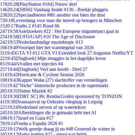
178
20:28
[PlayStation #184] Nieuw deel
146
20:24
[SBS6] Vandaag Inside #136 - Boekje pluggen.
238
20:22
Speciaalbieren #80: another one bites the dust
7
20:18
Levenslang voor man die inreed op betogers in München
15
20:17
Radio 2 #145 Ruud 66
247
19:58
Asielzoekers #22 : Het Europese migratiepact gaat in
254
19:58
[UFO/UAP] #16 The Age of Disclosure
242
19:53
Nederlandstalige muziektopic #13
166
19:49
Voorspel hier het warmtegetal van 2026
31
19:45
GTA VI #12 GTA VI Extended look 27 Augustus Netflix/YT
22
19:45
[Dagboek] Mijn struggles in het dagelijks leven
65
19:44
Afvallen met injecties #4
257
19:44
[Dagboek] Veel aan hoofd - Deel 27
114
19:43
Hurricane & Cyclone Season 2026
108
19:43
Kapper Walat (27) slachtoffer van vernielingen
151
19:42
"Niche"-historische producten in de supermarkt
265
19:31
Duitse Muziek #2
132
19:30
[DRT SC] #6: RendacGoden sponsored by TONZON
41
19:30
Droneaanval op Oekrains vliegtuig in Leipzig
221
19:24
Nederland stevent af op watertekort
245
19:20
Afbeeldingen die je gemaakt hebt met AI
186
19:17
Israel en Gaza #17
78
19:14
Vuelta a España 2026 #1
222
19:12
Welk geurtje draag jij nu #48 Geurend de winter in
165
19:12
Haiku ketting #27 - strooi wat liefde