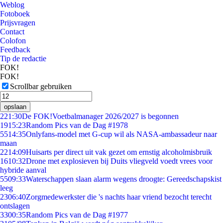
Weblog
Fotoboek
Prijsvragen
Contact
Colofon
Feedback
Tip de redactie
FOK!
FOK!
Scrollbar gebruiken
opslaan
2
21:30
De FOK!Voetbalmanager 2026/2027 is begonnen
19
15:23
Random Pics van de Dag #1978
55
14:35
Onlyfans-model met G-cup wil als NASA-ambassadeur naar
maan
22
14:09
Huisarts per direct uit vak gezet om ernstig alcoholmisbruik
16
10:32
Drone met explosieven bij Duits vliegveld voedt vrees voor
hybride aanval
55
09:33
Waterschappen slaan alarm wegens droogte: Gereedschapskist
leeg
23
06:40
Zorgmedewerkster die 's nachts haar vriend bezocht terecht
ontslagen
33
00:35
Random Pics van de Dag #1977