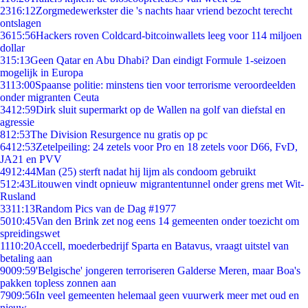
23
16:12
Zorgmedewerkster die 's nachts haar vriend bezocht terecht
ontslagen
36
15:56
Hackers roven Coldcard-bitcoinwallets leeg voor 114 miljoen
dollar
3
15:13
Geen Qatar en Abu Dhabi? Dan eindigt Formule 1-seizoen
mogelijk in Europa
31
13:00
Spaanse politie: minstens tien voor terrorisme veroordeelden
onder migranten Ceuta
34
12:59
Dirk sluit supermarkt op de Wallen na golf van diefstal en
agressie
8
12:53
The Division Resurgence nu gratis op pc
64
12:53
Zetelpeiling: 24 zetels voor Pro en 18 zetels voor D66, FvD,
JA21 en PVV
49
12:44
Man (25) sterft nadat hij lijm als condoom gebruikt
5
12:43
Litouwen vindt opnieuw migrantentunnel onder grens met Wit-
Rusland
33
11:13
Random Pics van de Dag #1977
50
10:45
Van den Brink zet nog eens 14 gemeenten onder toezicht om
spreidingswet
11
10:20
Accell, moederbedrijf Sparta en Batavus, vraagt uitstel van
betaling aan
90
09:59
'Belgische' jongeren terroriseren Galderse Meren, maar Boa's
pakken topless zonnen aan
79
09:56
In veel gemeenten helemaal geen vuurwerk meer met oud en
nieuw