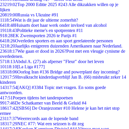
232
19:02
Top 2000 Editie 2025 #243 Alle dikzakken willen op je
lijken
208
19:00
Russia vs Ukraine #91
11
18:54
Wat is dit jaar de ultieme zomerhit?
64
18:48
Huisarts doet haar werk onder invloed van alcohol
191
18:43
Politieke meme's en spotprenten #11
9
18:28
EK Zwemsporten 2026 te Parijs #1
64
18:26
Overleden sporters en aan sport gerelateerde personen
32
18:20
Jaarlijks emigreren duizenden Amerikanen naar Nederland.
236
18:17
Wie gaan er dood in 2026?Post met een vleugje cynisme de
overledenen.
57
18:13
Abdul A. (27) als afperser "Fleur" door het leven
101
18:10
[La Liga #177]
183
18:06
Oorlog Iran #136 Bridge and powerplant day incoming?
120
17:59
Invalkracht kinderdagverblijf Jan B. (66) misbruikt zeker 14
kinderen
143
17:54
[AKQ] #3384 Topic met vragen. En soms goede
antwoorden.
4
17:51
Poepen tijdens het tandenpoetsen
99
17:46
De Schatkamer van Beeld & Geluid #4
186
17:42
[SBS6] De Oranjezomer #10 Helene je kan het niet stop
ermee
231
17:37
Weerrecords aan de lopende band
183
17:29
NEC #77: Wat een seizoen is dit zeg
144
17:24
[Keuken Kampioen Divisie] #44 Vitesse mag weg