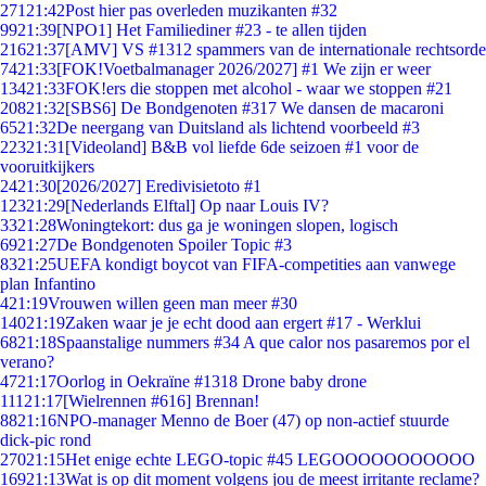
271
21:42
Post hier pas overleden muzikanten #32
99
21:39
[NPO1] Het Familiediner #23 - te allen tijden
216
21:37
[AMV] VS #1312 spammers van de internationale rechtsorde
74
21:33
[FOK!Voetbalmanager 2026/2027] #1 We zijn er weer
134
21:33
FOK!ers die stoppen met alcohol - waar we stoppen #21
208
21:32
[SBS6] De Bondgenoten #317 We dansen de macaroni
65
21:32
De neergang van Duitsland als lichtend voorbeeld #3
223
21:31
[Videoland] B&B vol liefde 6de seizoen #1 voor de
vooruitkijkers
24
21:30
[2026/2027] Eredivisietoto #1
123
21:29
[Nederlands Elftal] Op naar Louis IV?
33
21:28
Woningtekort: dus ga je woningen slopen, logisch
69
21:27
De Bondgenoten Spoiler Topic #3
83
21:25
UEFA kondigt boycot van FIFA-competities aan vanwege
plan Infantino
4
21:19
Vrouwen willen geen man meer #30
140
21:19
Zaken waar je je echt dood aan ergert #17 - Werklui
68
21:18
Spaanstalige nummers #34 A que calor nos pasaremos por el
verano?
47
21:17
Oorlog in Oekraïne #1318 Drone baby drone
111
21:17
[Wielrennen #616] Brennan!
88
21:16
NPO-manager Menno de Boer (47) op non-actief stuurde
dick-pic rond
270
21:15
Het enige echte LEGO-topic #45 LEGOOOOOOOOOOO
169
21:13
Wat is op dit moment volgens jou de meest irritante reclame?