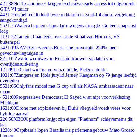
4
21:38
Netflix-abonnees krijgen exclusieve early access tot uitgebreide
GTA VI trailer
44
21:26
Israël meldt dood twee militairen in Zuid-Libanon, vergelding
aangekondigd
55
21:25
Waterschappen slaan alarm wegens droogte: Gereedschapskist
leeg
21
21:22
Iran en Oman eens over route Straat van Hormuz, VS
buitenspel
24
21:19
NAVO zet wegens Russische provocatie 250% meer
gevechtsvliegtuigen in
8
21:16
'Zwarte weduwes' in Rusland trouwen soldaten voor
overlijdensuitkering
1
21:09
Le Court wint na nerveuze finale, Pieterse derde
10
21:07
Zangeres en Idols-jurylid Jerney Kaagman op 79-jarige leeftijd
overleden
55
21:06
Onlyfans-model met G-cup wil als NASA-ambassadeur naar
maan
45
21:00
Progressieve Democraat El-Sayed wint nipt voorverkiezing
Michigan
16
21:00
Drone met explosieven bij Duits vliegveld voedt vrees voor
hybride aanval
2
20:58
XBOX platform krijgt zijn eigen "Platinum" achievements dit
jaar
12
20:48
Capibara's lopen Braziliaans parlementsgebouw Mato Grosso
binnen