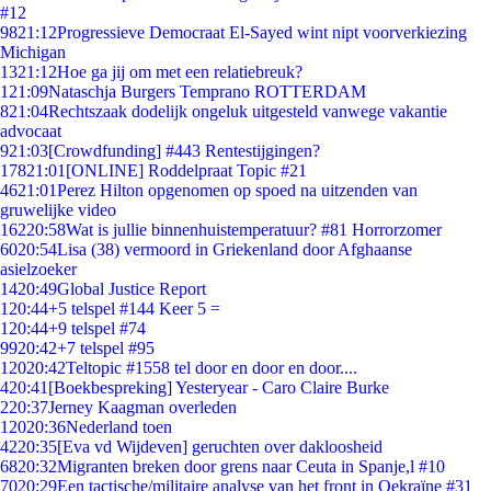
#12
98
21:12
Progressieve Democraat El-Sayed wint nipt voorverkiezing
Michigan
13
21:12
Hoe ga jij om met een relatiebreuk?
1
21:09
Nataschja Burgers Temprano ROTTERDAM
8
21:04
Rechtszaak dodelijk ongeluk uitgesteld vanwege vakantie
advocaat
9
21:03
[Crowdfunding] #443 Rentestijgingen?
178
21:01
[ONLINE] Roddelpraat Topic #21
46
21:01
Perez Hilton opgenomen op spoed na uitzenden van
gruwelijke video
162
20:58
Wat is jullie binnenhuistemperatuur? #81 Horrorzomer
60
20:54
Lisa (38) vermoord in Griekenland door Afghaanse
asielzoeker
14
20:49
Global Justice Report
1
20:44
+5 telspel #144 Keer 5 =
1
20:44
+9 telspel #74
99
20:42
+7 telspel #95
120
20:42
Teltopic #1558 tel door en door en door....
4
20:41
[Boekbespreking] Yesteryear - Caro Claire Burke
2
20:37
Jerney Kaagman overleden
120
20:36
Nederland toen
42
20:35
[Eva vd Wijdeven] geruchten over dakloosheid
68
20:32
Migranten breken door grens naar Ceuta in Spanje,l #10
70
20:29
Een tactische/militaire analyse van het front in Oekraïne #31