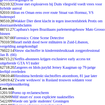
922
10:32
Drone met explosieven bij Duits vliegveld voedt vrees voor
hybride aanval
920
10:16
Iran en Oman eens over route Straat van Hormuz, VS
buitenspel
905
10:28
Wakker Dier dient klacht in tegen insectenfabriek Protix om
duurzaamheidsclaims
887
11:27
Capibara's lopen Braziliaans parlementsgebouw Mato Grosso
binnen
817
07:00
Forensics: Crime Scene Detective
793
10:59
Israël meldt dood twee militairen in Zuid-Libanon,
vergelding aangekondigd
760
22:14
Nieuw slachtoffer in kindermisbruikzaak zorgprofessional
Jan B. (66)
667
15:21
Netflix-abonnees krijgen exclusieve early access tot
uitgebreide GTA VI trailer
627
18:20
Zangeres en Idols-jurylid Jerney Kaagman op 79-jarige
leeftijd overleden
596
10:48
Hiroshima herdenkt slachtoffers atoombom, 81 jaar later
549
19:42
'Zwarte weduwes' in Rusland trouwen soldaten voor
overlijdensuitkering
Lees ook
12
01/10
Porno op reclamescherm
18
29/09
Milf stuurt ex' zoon expliciete naaktselfies
54
22/09
Woede om 'geile studentes' Groningen