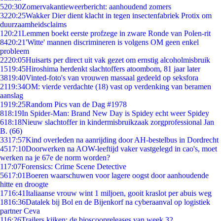
5
20:30
Zomervakantieweerbericht: aanhoudend zomers
32
20:25
Wakker Dier dient klacht in tegen insectenfabriek Protix om
duurzaamheidsclaims
1
20:21
Lemmen boekt eerste profzege in zware Ronde van Polen-rit
84
20:21
'Witte' mannen discrimineren is volgens OM geen enkel
probleem
22
20:05
Huisarts per direct uit vak gezet om ernstig alcoholmisbruik
15
19:45
Hiroshima herdenkt slachtoffers atoombom, 81 jaar later
38
19:40
Vinted-foto's van vrouwen massaal gedeeld op seksfora
21
19:34
OM: vierde verdachte (18) vast op verdenking van beramen
aanslag
19
19:25
Random Pics van de Dag #1978
8
18:19
In Spider-Man: Brand New Day is Spidey echt weer Spidey
6
18:18
Nieuw slachtoffer in kindermisbruikzaak zorgprofessional Jan
B. (66)
33
17:57
Kind overleden na aanrijding door AH-bestelbus in Dordrecht
45
17:10
Doorwerken na AOW-leeftijd vaker vastgelegd in cao's, moet
werken na je 67e de norm worden?
1
17:07
Forensics: Crime Scene Detective
56
17:01
Boeren waarschuwen voor lagere oogst door aanhoudende
hitte en droogte
17
16:41
Italiaanse vrouw wint 1 miljoen, gooit kraslot per abuis weg
18
16:36
Datalek bij Bol en de Bijenkorf na cyberaanval op logistiek
partner Ceva
1
16:26
Trailers kijken: de bioscoopreleases van week 32