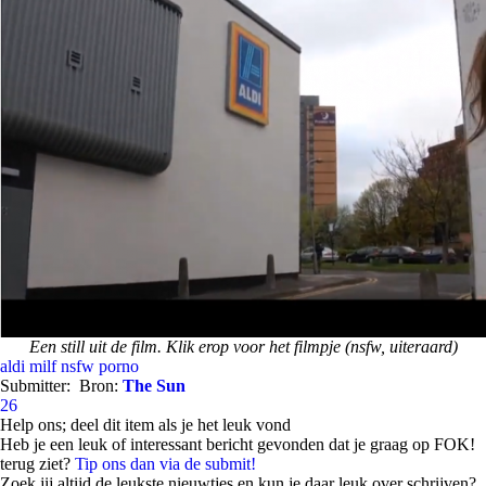
Een still uit de film. Klik erop voor het filmpje (nsfw, uiteraard)
aldi
milf
nsfw
porno
Submitter:
Bron:
The Sun
26
Help ons; deel dit item als je het leuk vond
Heb je een leuk of interessant bericht gevonden dat je graag op FOK!
terug ziet?
Tip ons dan via de submit!
Zoek jij altijd de leukste nieuwtjes en kun je daar leuk over schrijven?