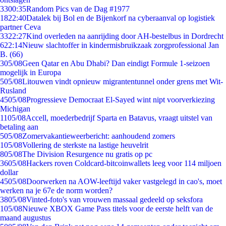
33
00:35
Random Pics van de Dag #1977
18
22:40
Datalek bij Bol en de Bijenkorf na cyberaanval op logistiek
partner Ceva
33
22:27
Kind overleden na aanrijding door AH-bestelbus in Dordrecht
6
22:14
Nieuw slachtoffer in kindermisbruikzaak zorgprofessional Jan
B. (66)
3
05/08
Geen Qatar en Abu Dhabi? Dan eindigt Formule 1-seizoen
mogelijk in Europa
5
05/08
Litouwen vindt opnieuw migrantentunnel onder grens met Wit-
Rusland
45
05/08
Progressieve Democraat El-Sayed wint nipt voorverkiezing
Michigan
11
05/08
Accell, moederbedrijf Sparta en Batavus, vraagt uitstel van
betaling aan
5
05/08
Zomervakantieweerbericht: aanhoudend zomers
1
05/08
Vollering de sterkste na lastige heuvelrit
8
05/08
The Division Resurgence nu gratis op pc
36
05/08
Hackers roven Coldcard-bitcoinwallets leeg voor 114 miljoen
dollar
45
05/08
Doorwerken na AOW-leeftijd vaker vastgelegd in cao's, moet
werken na je 67e de norm worden?
38
05/08
Vinted-foto's van vrouwen massaal gedeeld op seksfora
1
05/08
Nieuwe XBOX Game Pass titels voor de eerste helft van de
maand augustus