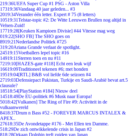
2
19:36
UEFA Super Cup #1 PSG - Aston Villa
173
19:36
Vandaag 40 jaar geleden... #3
20
19:34
Verander één letter. Expert # 75 (8 letters)
105
19:31
Telstar-topic #2: De Witte Leeuwen Brullen nog altijd in
Velsen-Zuid!
177
19:28
[Keuken Kampioen Divisie] #44 Vitesse mag weg
0
19:22
[SHO FB] The SHO goes on
89
19:21
Nederlandse Politiek #725
3
19:20
Ariana Grande verlaat de spotlight.
245
19:15
Voetballers lepel topic #16
149
19:11
Sterren toen en nu #11
72
19:10
[HAZES-gate #118] Echt een leuk wijf
166
19:09
Traditioneel tekenen #6; met honden
195
19:04
[RTL] B&B vol liefde 6de seizoen #4
27
19:03
Defensiepact Pakistan, Turkije en Saudi-Arabië bevat art.5
clausule?
185
18:54
[PlayStation #184] Nieuw deel
145
18:49
De EU-politiek #6 Musk naar Europa!
50
18:42
[Vulkanen] The Ring of Fire #9: Activiteit in de
vulkaanwereld
84
18:37
Drum n Bass #52 - FOREVER MARCUS INTALEX &
APEX..
276
18:35
De Avondetappe #176 - Met Ellen ten Damme.
5
18:29
De zich ontwikkelende crisis in Japan #2
8
18:28
Orkaan Dolphin treft zuiden van Japan