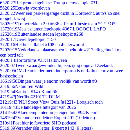
63
20:27
Het grote dagelijkse Trump nieuws topic #31
56
20:25
Eeuwig voortleven
23
20:22
Weer een parkeergarage dicht in Dordrecht, auto's zo snel
mogelijk weg
180
20:19
Touwtrekken 2.0 #636 - Team 1 beste team *G* *O*
137
20:19
Meisjesnamenlepeltopic #367 LOOOOL LAPO
125
20:19
Buitenlandse steden lepeltopic #268
39
20:17
Dierenlepeltopic #150
37
20:16
Het hele alfabet #108 en 4letterwoord
229
20:15
Nederlandse plaatsnamen lepeltopic #213 elk gehucht met
een bord telt
40
20:14
Horrorfilms #33: Halloween
26
20:07
Twee zwaargewonden bij eenzijdig ongeval Zeeland.
52
20:05
OM-Teamleider met kinderporno is oud-directeur van twee
basisscholen
166
19:58
Dingen waar je enorm vrolijk van wordt #3
25
19:56
Natuur en Wild
16
19:54
Radio 2 #145 Ruud 66
47
19:47
[Netflix #210] TUDUM
212
19:43
[NL] Street View Quiz [#122] - Loogisch toch
101
19:43
De landelijke hittegolf van 2026
214
19:42
Bloemen/planten in je eigen tuin #94 Kleur!
148
19:42
Verander één letter: Expert #91 (10 letters)
2
19:41
Post hier je favoriete SHO podcast!
55
19:39
Verander één letter: Expert #143 (9 letters)