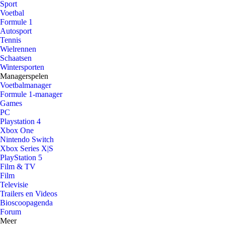
Sport
Voetbal
Formule 1
Autosport
Tennis
Wielrennen
Schaatsen
Wintersporten
Managerspelen
Voetbalmanager
Formule 1-manager
Games
PC
Playstation 4
Xbox One
Nintendo Switch
Xbox Series X|S
PlayStation 5
Film & TV
Film
Televisie
Trailers en Videos
Bioscoopagenda
Forum
Meer