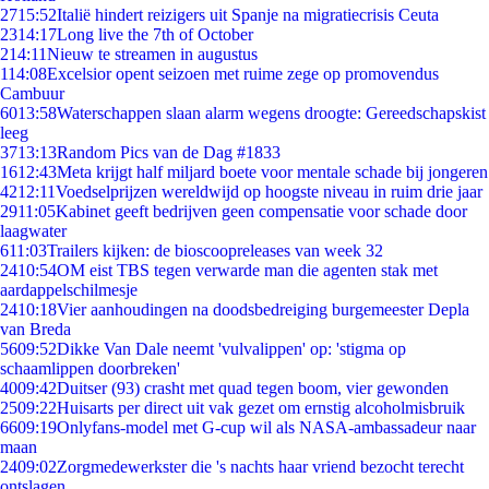
27
15:52
Italië hindert reizigers uit Spanje na migratiecrisis Ceuta
23
14:17
Long live the 7th of October
2
14:11
Nieuw te streamen in augustus
1
14:08
Excelsior opent seizoen met ruime zege op promovendus
Cambuur
60
13:58
Waterschappen slaan alarm wegens droogte: Gereedschapskist
leeg
37
13:13
Random Pics van de Dag #1833
16
12:43
Meta krijgt half miljard boete voor mentale schade bij jongeren
42
12:11
Voedselprijzen wereldwijd op hoogste niveau in ruim drie jaar
29
11:05
Kabinet geeft bedrijven geen compensatie voor schade door
laagwater
6
11:03
Trailers kijken: de bioscoopreleases van week 32
24
10:54
OM eist TBS tegen verwarde man die agenten stak met
aardappelschilmesje
24
10:18
Vier aanhoudingen na doodsbedreiging burgemeester Depla
van Breda
56
09:52
Dikke Van Dale neemt 'vulvalippen' op: 'stigma op
schaamlippen doorbreken'
40
09:42
Duitser (93) crasht met quad tegen boom, vier gewonden
25
09:22
Huisarts per direct uit vak gezet om ernstig alcoholmisbruik
66
09:19
Onlyfans-model met G-cup wil als NASA-ambassadeur naar
maan
24
09:02
Zorgmedewerkster die 's nachts haar vriend bezocht terecht
ontslagen