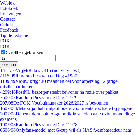
Weblog
Fotoboek
Prijsvragen
Contact
Colofon
Feedback
Tip de redactie
FOK!
FOK!
Scrollbar gebruiken
opslaan
14
15:10
VrijMiBabes #316 (not very sfw!)
41
15:09
Random Pics van de Dag #1980
11
09:49
Vrouw krijgt 30 maanden cel voor afpersing 12-jarige
misdienaar in kerk
42
09:46
PostNL-bezorger steekt bewoner na ruzie over pakket
35
00:07
Random Pics van de Dag #1979
2
07/08
De FOK!Voetbalmanager 2026/2027 is begonnen
16
07/08
Meta krijgt half miljard boete voor mentale schade bij jongeren
20
07/08
Denemarken pakt AI-gebruik in scholen aan: extra mondelinge
examens
19
07/08
Random Pics van de Dag #1978
66
06/08
Onlyfans-model met G-cup wil als NASA-ambassadeur naar