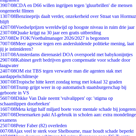
39
07/08
CDA en D66 willen ingrijpen tegen 'gluurbrillen' die mensen
ongemerkt filmen
13
07/08
Benzineprijs daalt verder, onzekerheid over Straat van Hormuz
blijft
42
07/08
Voedselprijzen wereldwijd op hoogste niveau in ruim drie jaar
23
07/08
Quake krijgt na 30 jaar een gratis uitbreiding
2
07/08
De FOK!Voetbalmanager 2026/2027 is begonnen
70
07/08
Meer agressie tegen een andersluidende politieke mening, laat
jij je intimideren?
31
07/08
Amsterdams dierenasiel DOA overspoeld met babykonijntjes
29
07/08
Kabinet geeft bedrijven geen compensatie voor schade door
laagwater
24
07/08
OM eist TBS tegen verwarde man die agenten stak met
aardappelschilmesje
30
07/08
Tropische hitte keert zondag terug met lokaal 32 graden
30
07/08
Trump grijpt weer in op automatisch staatsburgerschap bij
geboorte in VS
56
07/08
Dikke Van Dale neemt 'vulvalippen' op: 'stigma op
schaamlippen doorbreken'
16
07/08
Meta krijgt half miljard boete voor mentale schade bij jongeren
20
07/08
Denemarken pakt AI-gebruik in scholen aan: extra mondelinge
examens
25
07/08
Peter Faber (82) overleden
0
07/08
Ajax veel te sterk voor Shelbourne, maar houdt schade beperkt