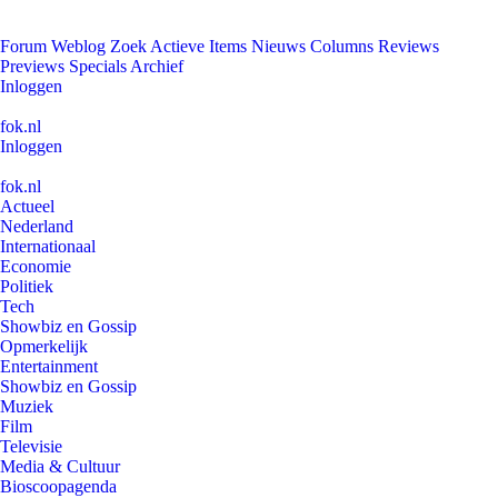
Forum
Weblog
Zoek
Actieve Items
Nieuws
Columns
Reviews
Previews
Specials
Archief
Inloggen
fok.nl
Inloggen
fok.nl
Actueel
Nederland
Internationaal
Economie
Politiek
Tech
Showbiz en Gossip
Opmerkelijk
Entertainment
Showbiz en Gossip
Muziek
Film
Televisie
Media & Cultuur
Bioscoopagenda