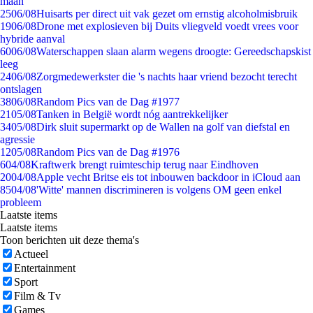
maan
25
06/08
Huisarts per direct uit vak gezet om ernstig alcoholmisbruik
19
06/08
Drone met explosieven bij Duits vliegveld voedt vrees voor
hybride aanval
60
06/08
Waterschappen slaan alarm wegens droogte: Gereedschapskist
leeg
24
06/08
Zorgmedewerkster die 's nachts haar vriend bezocht terecht
ontslagen
38
06/08
Random Pics van de Dag #1977
21
05/08
Tanken in België wordt nóg aantrekkelijker
34
05/08
Dirk sluit supermarkt op de Wallen na golf van diefstal en
agressie
12
05/08
Random Pics van de Dag #1976
6
04/08
Kraftwerk brengt ruimteschip terug naar Eindhoven
20
04/08
Apple vecht Britse eis tot inbouwen backdoor in iCloud aan
85
04/08
'Witte' mannen discrimineren is volgens OM geen enkel
probleem
Laatste items
Laatste items
Toon berichten uit deze thema's
Actueel
Entertainment
Sport
Film & Tv
Games