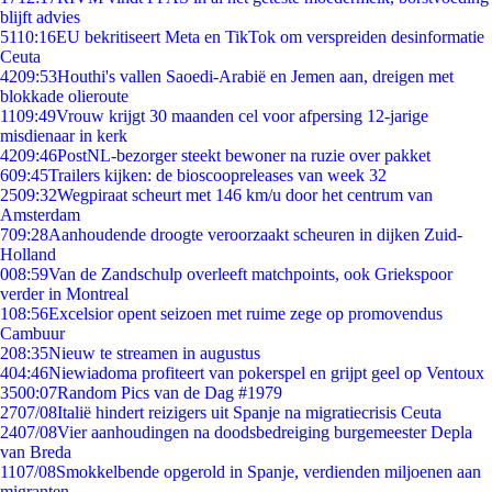
blijft advies
51
10:16
EU bekritiseert Meta en TikTok om verspreiden desinformatie
Ceuta
42
09:53
Houthi's vallen Saoedi-Arabië en Jemen aan, dreigen met
blokkade olieroute
11
09:49
Vrouw krijgt 30 maanden cel voor afpersing 12-jarige
misdienaar in kerk
42
09:46
PostNL-bezorger steekt bewoner na ruzie over pakket
6
09:45
Trailers kijken: de bioscoopreleases van week 32
25
09:32
Wegpiraat scheurt met 146 km/u door het centrum van
Amsterdam
7
09:28
Aanhoudende droogte veroorzaakt scheuren in dijken Zuid-
Holland
0
08:59
Van de Zandschulp overleeft matchpoints, ook Griekspoor
verder in Montreal
1
08:56
Excelsior opent seizoen met ruime zege op promovendus
Cambuur
2
08:35
Nieuw te streamen in augustus
4
04:46
Niewiadoma profiteert van pokerspel en grijpt geel op Ventoux
35
00:07
Random Pics van de Dag #1979
27
07/08
Italië hindert reizigers uit Spanje na migratiecrisis Ceuta
24
07/08
Vier aanhoudingen na doodsbedreiging burgemeester Depla
van Breda
11
07/08
Smokkelbende opgerold in Spanje, verdienden miljoenen aan
migranten