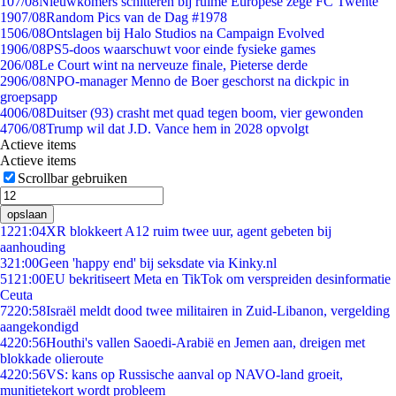
1
07/08
Nieuwkomers schitteren bij ruime Europese zege FC Twente
19
07/08
Random Pics van de Dag #1978
15
06/08
Ontslagen bij Halo Studios na Campaign Evolved
19
06/08
PS5-doos waarschuwt voor einde fysieke games
2
06/08
Le Court wint na nerveuze finale, Pieterse derde
29
06/08
NPO-manager Menno de Boer geschorst na dickpic in
groepsapp
40
06/08
Duitser (93) crasht met quad tegen boom, vier gewonden
47
06/08
Trump wil dat J.D. Vance hem in 2028 opvolgt
Actieve items
Actieve items
Scrollbar gebruiken
opslaan
12
21:04
XR blokkeert A12 ruim twee uur, agent gebeten bij
aanhouding
3
21:00
Geen 'happy end' bij seksdate via Kinky.nl
51
21:00
EU bekritiseert Meta en TikTok om verspreiden desinformatie
Ceuta
72
20:58
Israël meldt dood twee militairen in Zuid-Libanon, vergelding
aangekondigd
42
20:56
Houthi's vallen Saoedi-Arabië en Jemen aan, dreigen met
blokkade olieroute
42
20:56
VS: kans op Russische aanval op NAVO-land groeit,
munitietekort wordt probleem