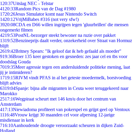
1
20:37
Uitslag NEC - Telstar
41
20:33
Random Pics van de Dag #1980
17
20:26
Jesus Simulator komt naar Nintendo Switch
14
20:12
VrijMiBabes #316 (not very sfw!)
39
20:08
CDA en D66 willen ingrijpen tegen 'gluurbrillen' die mensen
ongemerkt filmen
42
19:53
PostNL-bezorger steekt bewoner na ruzie over pakket
13
19:52
Benzineprijs daalt verder, onzekerheid over Straat van Hormuz
blijft
26
19:42
Britney Spears: "Ik geloof dat ik heb gefaald als moeder"
9
19:36
Broer 135 keer gestoken en gesneden: zes jaar cel en tbs voor
doodslag Gouda
70
19:35
Meer agressie tegen een andersluidende politieke mening, laat
jij je intimideren?
17
19:15
RIVM vindt PFAS in al het geteste moedermelk, borstvoeding
blijft advies
63
19:04
Spanje: bijna alle migranten in Ceuta weer teruggekeerd naar
Marokko
25
17:16
Wegpiraat scheurt met 146 km/u door het centrum van
Amsterdam
4
17:13
Niewiadoma profiteert van pokerspel en grijpt geel op Ventoux
11
16:48
Vrouw krijgt 30 maanden cel voor afpersing 12-jarige
misdienaar in kerk
7
16:10
Aanhoudende droogte veroorzaakt scheuren in dijken Zuid-
Holland