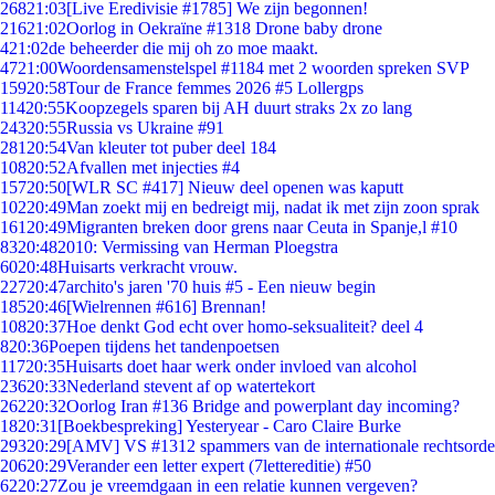
268
21:03
[Live Eredivisie #1785] We zijn begonnen!
216
21:02
Oorlog in Oekraïne #1318 Drone baby drone
4
21:02
de beheerder die mij oh zo moe maakt.
47
21:00
Woordensamenstelspel #1184 met 2 woorden spreken SVP
159
20:58
Tour de France femmes 2026 #5 Lollergps
114
20:55
Koopzegels sparen bij AH duurt straks 2x zo lang
243
20:55
Russia vs Ukraine #91
281
20:54
Van kleuter tot puber deel 184
108
20:52
Afvallen met injecties #4
157
20:50
[WLR SC #417] Nieuw deel openen was kaputt
102
20:49
Man zoekt mij en bedreigt mij, nadat ik met zijn zoon sprak
161
20:49
Migranten breken door grens naar Ceuta in Spanje,l #10
83
20:48
2010: Vermissing van Herman Ploegstra
60
20:48
Huisarts verkracht vrouw.
227
20:47
archito's jaren '70 huis #5 - Een nieuw begin
185
20:46
[Wielrennen #616] Brennan!
108
20:37
Hoe denkt God echt over homo-seksualiteit? deel 4
8
20:36
Poepen tijdens het tandenpoetsen
117
20:35
Huisarts doet haar werk onder invloed van alcohol
236
20:33
Nederland stevent af op watertekort
262
20:32
Oorlog Iran #136 Bridge and powerplant day incoming?
18
20:31
[Boekbespreking] Yesteryear - Caro Claire Burke
293
20:29
[AMV] VS #1312 spammers van de internationale rechtsorde
206
20:29
Verander een letter expert (7lettereditie) #50
62
20:27
Zou je vreemdgaan in een relatie kunnen vergeven?