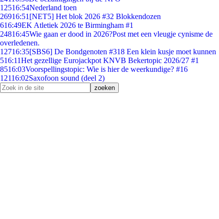
125
16:54
Nederland toen
269
16:51
[NET5] Het blok 2026 #32 Blokkendozen
6
16:49
EK Atletiek 2026 te Birmingham #1
248
16:45
Wie gaan er dood in 2026?Post met een vleugje cynisme de
overledenen.
127
16:35
[SBS6] De Bondgenoten #318 Een klein kusje moet kunnen
5
16:11
Het gezellige Eurojackpot KNVB Bekertopic 2026/27 #1
85
16:03
Voorspellingstopic: Wie is hier de weerkundige? #16
121
16:02
Saxofoon sound (deel 2)