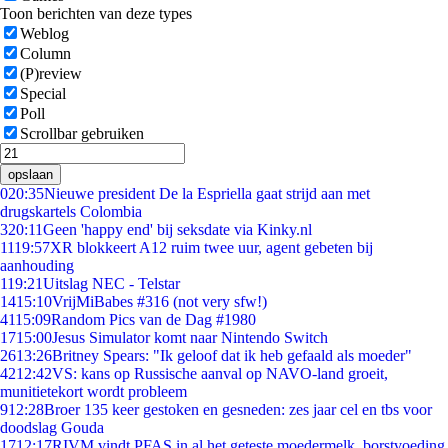
Toon berichten van deze types
Weblog
Column
(P)review
Special
Poll
Scrollbar gebruiken
opslaan
0
20:35
Nieuwe president De la Espriella gaat strijd aan met
drugskartels Colombia
3
20:11
Geen 'happy end' bij seksdate via Kinky.nl
11
19:57
XR blokkeert A12 ruim twee uur, agent gebeten bij
aanhouding
1
19:21
Uitslag NEC - Telstar
14
15:10
VrijMiBabes #316 (not very sfw!)
41
15:09
Random Pics van de Dag #1980
17
15:00
Jesus Simulator komt naar Nintendo Switch
26
13:26
Britney Spears: "Ik geloof dat ik heb gefaald als moeder"
42
12:42
VS: kans op Russische aanval op NAVO-land groeit,
munitietekort wordt probleem
9
12:28
Broer 135 keer gestoken en gesneden: zes jaar cel en tbs voor
doodslag Gouda
17
12:17
RIVM vindt PFAS in al het geteste moedermelk, borstvoeding