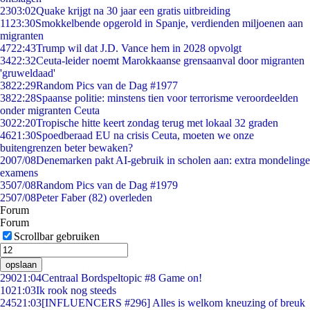
23
03:02
Quake krijgt na 30 jaar een gratis uitbreiding
11
23:30
Smokkelbende opgerold in Spanje, verdienden miljoenen aan
migranten
47
22:43
Trump wil dat J.D. Vance hem in 2028 opvolgt
34
22:32
Ceuta-leider noemt Marokkaanse grensaanval door migranten
'gruweldaad'
38
22:29
Random Pics van de Dag #1977
38
22:28
Spaanse politie: minstens tien voor terrorisme veroordeelden
onder migranten Ceuta
30
22:20
Tropische hitte keert zondag terug met lokaal 32 graden
46
21:30
Spoedberaad EU na crisis Ceuta, moeten we onze
buitengrenzen beter bewaken?
20
07/08
Denemarken pakt AI-gebruik in scholen aan: extra mondelinge
examens
35
07/08
Random Pics van de Dag #1979
25
07/08
Peter Faber (82) overleden
Forum
Forum
Scrollbar gebruiken
opslaan
290
21:04
Centraal Bordspeltopic #8 Game on!
10
21:03
Ik rook nog steeds
245
21:03
[INFLUENCERS #296] Alles is welkom kneuzing of breuk