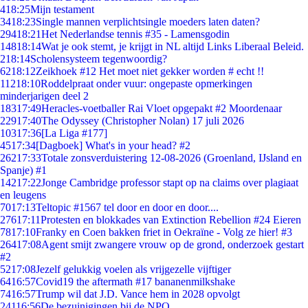
4
18:25
Mijn testament
34
18:23
Single mannen verplichtsingle moeders laten daten?
294
18:21
Het Nederlandse tennis #35 - Lamensgodin
148
18:14
Wat je ook stemt, je krijgt in NL altijd Links Liberaal Beleid.
2
18:14
Scholensysteem tegenwoordig?
62
18:12
Zeikhoek #12 Het moet niet gekker worden # echt !!
112
18:10
Roddelpraat onder vuur: ongepaste opmerkingen
minderjarigen deel 2
183
17:49
Heracles-voetballer Rai Vloet opgepakt #2 Moordenaar
229
17:40
The Odyssey (Christopher Nolan) 17 juli 2026
103
17:36
[La Liga #177]
45
17:34
[Dagboek] What's in your head? #2
262
17:33
Totale zonsverduistering 12-08-2026 (Groenland, IJsland en
Spanje) #1
142
17:22
Jonge Cambridge professor stapt op na claims over plagiaat
en leugens
70
17:13
Teltopic #1567 tel door en door en door....
276
17:11
Protesten en blokkades van Extinction Rebellion #24 Eieren
78
17:10
Franky en Coen bakken friet in Oekraïne - Volg ze hier! #3
264
17:08
Agent smijt zwangere vrouw op de grond, onderzoek gestart
#2
52
17:08
Jezelf gelukkig voelen als vrijgezelle vijftiger
64
16:57
Covid19 the aftermath #17 bananenmilkshake
74
16:57
Trump wil dat J.D. Vance hem in 2028 opvolgt
241
16:56
De bezuinigingen bij de NPO