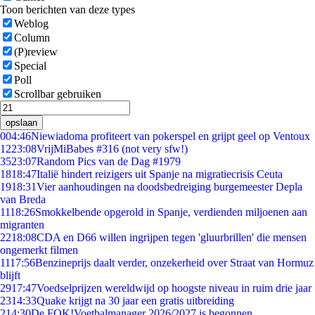
Toon berichten van deze types
Weblog
Column
(P)review
Special
Poll
Scrollbar gebruiken
opslaan
0
04:46
Niewiadoma profiteert van pokerspel en grijpt geel op Ventoux
12
23:08
VrijMiBabes #316 (not very sfw!)
35
23:07
Random Pics van de Dag #1979
18
18:47
Italië hindert reizigers uit Spanje na migratiecrisis Ceuta
19
18:31
Vier aanhoudingen na doodsbedreiging burgemeester Depla
van Breda
11
18:26
Smokkelbende opgerold in Spanje, verdienden miljoenen aan
migranten
22
18:08
CDA en D66 willen ingrijpen tegen 'gluurbrillen' die mensen
ongemerkt filmen
11
17:56
Benzineprijs daalt verder, onzekerheid over Straat van Hormuz
blijft
29
17:47
Voedselprijzen wereldwijd op hoogste niveau in ruim drie jaar
23
14:33
Quake krijgt na 30 jaar een gratis uitbreiding
2
14:30
De FOK!Voetbalmanager 2026/2027 is begonnen