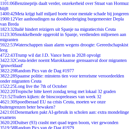
11
01:06
Benzineprijs daalt verder, onzekerheid over Straat van Hormuz
blijft
14
00:42
Meta krijgt half miljard boete voor mentale schade bij jongeren
19
00:12
Vier aanhoudingen na doodsbedreiging burgemeester Depla
van Breda
18
23:32
Italië hindert reizigers uit Spanje na migratiecrisis Ceuta
11
23:30
Smokkelbende opgerold in Spanje, verdienden miljoenen aan
migranten
59
22:53
Waterschappen slaan alarm wegens droogte: Gereedschapskist
leeg
47
22:43
Trump wil dat J.D. Vance hem in 2028 opvolgt
34
22:32
Ceuta-leider noemt Marokkaanse grensaanval door migranten
'gruweldaad'
38
22:29
Random Pics van de Dag #1977
38
22:28
Spaanse politie: minstens tien voor terrorisme veroordeelden
onder migranten Ceuta
15
22:25
Long live the 7th of October
30
22:20
Tropische hitte keert zondag terug met lokaal 32 graden
7
21:52
Trailers kijken: de bioscoopreleases van week 32
46
21:30
Spoedberaad EU na crisis Ceuta, moeten we onze
buitengrenzen beter bewaken?
24
21:01
Denemarken pakt AI-gebruik in scholen aan: extra mondelinge
examens
36
20:20
Duitser (93) crasht met quad tegen boom, vier gewonden
35
19:58
Random Pics van de Dag #1979