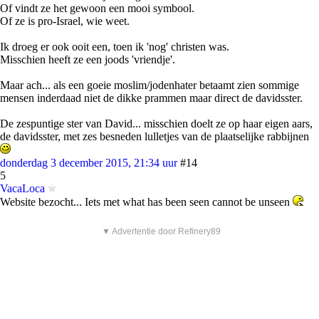
Of vindt ze het gewoon een mooi symbool.
Of ze is pro-Israel, wie weet.
Ik droeg er ook ooit een, toen ik 'nog' christen was.
Misschien heeft ze een joods 'vriendje'.
Maar ach... als een goeie moslim/jodenhater betaamt zien sommige
mensen inderdaad niet de dikke prammen maar direct de davidsster.
De zespuntige ster van David... misschien doelt ze op haar eigen aars,
de davidsster, met zes besneden lulletjes van de plaatselijke rabbijnen
donderdag 3 december 2015, 21:34 uur
#14
5
VacaLoca
Website bezocht... Iets met what has been seen cannot be unseen
▼ Advertentie door Refinery89