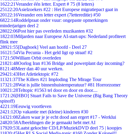
16
22:21
Verander één letter. Expert # 75 (8 letters)
251
22:20
Asielzoekers #22 : Het Europese migratiepact gaat in
201
22:16
Verander een letter expert (7lettereditie) #50
68
22:14
Roddelpraat onder vuur: ongepaste opmerkingen
minderjarigen deel 2
280
22:06
Post hier pas overleden muzikanten #32
18
22:03
Miljarden naar Europese AI-start-ups: Nederland profiteert
flink mee
289
21:55
[Dagboek] Veel aan hoofd - Deel 27
161
21:54
Via Pecunia - Het geld ligt op straat! #2
17
21:50
William Orbit overleden
218
21:48
Oorlog Iran #136 Bridge and powerplant day incoming?
81
21:48
Meer dan 40 uur werken.
294
21:43
Het Atletiektopic #72
113
21:37
The Killers #21 Imploding The Mirage Tour
173
21:28
Wat is jullie binnenhuistemperatuur? #81 Horrorzomer
100
21:28
Teltopic #1563 tel door en door en door....
17
21:26
[HBO] Stuart Fails to Save the Universe (Big Bang Theory
spinoff)
42
21:19
Eeuwig voortleven
24
21:12
Op vakantie met (kleine) kinderen #30
143
21:08
Zaken waar je je echt dood aan ergert #17 - Werklui
248
20:58
Afbeeldingen die je gemaakt hebt met AI
179
20:53
Laatst gekochte CD/LP/MuziekDVD deel 75 | koopjes
118
20:45
Het RLS Social Media-topic #160 Zonder Kolonel!!