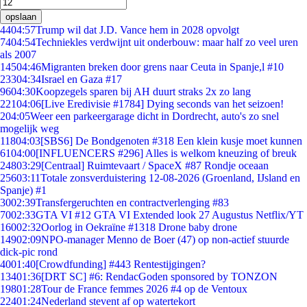
opslaan
44
04:57
Trump wil dat J.D. Vance hem in 2028 opvolgt
74
04:54
Techniekles verdwijnt uit onderbouw: maar half zo veel uren
als 2007
145
04:46
Migranten breken door grens naar Ceuta in Spanje,l #10
233
04:34
Israel en Gaza #17
96
04:30
Koopzegels sparen bij AH duurt straks 2x zo lang
221
04:06
[Live Eredivisie #1784] Dying seconds van het seizoen!
2
04:05
Weer een parkeergarage dicht in Dordrecht, auto's zo snel
mogelijk weg
118
04:03
[SBS6] De Bondgenoten #318 Een klein kusje moet kunnen
61
04:00
[INFLUENCERS #296] Alles is welkom kneuzing of breuk
248
03:29
[Centraal] Ruimtevaart / SpaceX #87 Rondje oceaan
256
03:11
Totale zonsverduistering 12-08-2026 (Groenland, IJsland en
Spanje) #1
30
02:39
Transfergeruchten en contractverlenging #83
70
02:33
GTA VI #12 GTA VI Extended look 27 Augustus Netflix/YT
160
02:32
Oorlog in Oekraïne #1318 Drone baby drone
149
02:09
NPO-manager Menno de Boer (47) op non-actief stuurde
dick-pic rond
40
01:40
[Crowdfunding] #443 Rentestijgingen?
134
01:36
[DRT SC] #6: RendacGoden sponsored by TONZON
198
01:28
Tour de France femmes 2026 #4 op de Ventoux
224
01:24
Nederland stevent af op watertekort