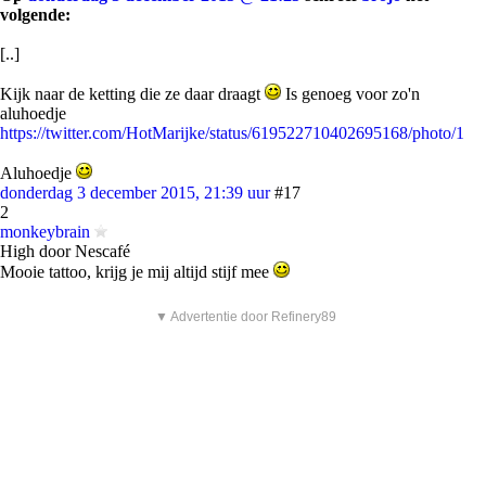
volgende:
[..]
Kijk naar de ketting die ze daar draagt
Is genoeg voor zo'n
aluhoedje
https://twitter.com/HotMarijke/status/619522710402695168/photo/1
Aluhoedje
donderdag 3 december 2015, 21:39 uur
#17
2
monkeybrain
High door Nescafé
Mooie tattoo, krijg je mij altijd stijf mee
▼ Advertentie door Refinery89