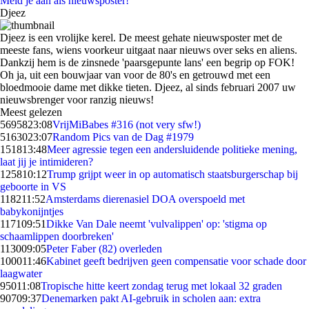
Meld je aan als nieuwsposter!
Djeez
Djeez is een vrolijke kerel. De meest gehate nieuwsposter met de
meeste fans, wiens voorkeur uitgaat naar nieuws over seks en aliens.
Dankzij hem is de zinsnede 'paarsgepunte lans' een begrip op FOK!
Oh ja, uit een bouwjaar van voor de 80's en getrouwd met een
bloedmooie dame met dikke tieten. Djeez, al sinds februari 2007 uw
nieuwsbrenger voor ranzig nieuws!
Meest gelezen
56958
23:08
VrijMiBabes #316 (not very sfw!)
51630
23:07
Random Pics van de Dag #1979
1518
13:48
Meer agressie tegen een andersluidende politieke mening,
laat jij je intimideren?
1258
10:12
Trump grijpt weer in op automatisch staatsburgerschap bij
geboorte in VS
1182
11:52
Amsterdams dierenasiel DOA overspoeld met
babykonijntjes
1171
09:51
Dikke Van Dale neemt 'vulvalippen' op: 'stigma op
schaamlippen doorbreken'
1130
09:05
Peter Faber (82) overleden
1000
11:46
Kabinet geeft bedrijven geen compensatie voor schade door
laagwater
950
11:08
Tropische hitte keert zondag terug met lokaal 32 graden
907
09:37
Denemarken pakt AI-gebruik in scholen aan: extra