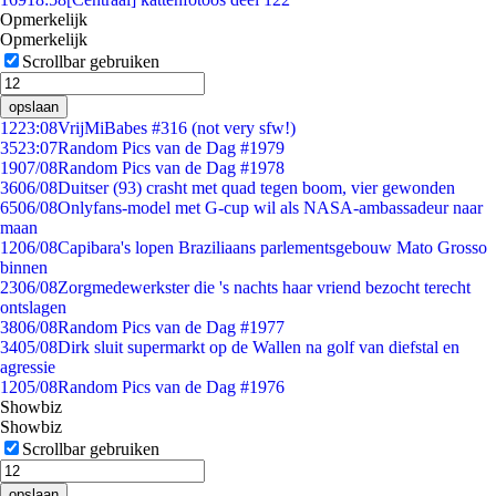
Opmerkelijk
Opmerkelijk
Scrollbar gebruiken
opslaan
12
23:08
VrijMiBabes #316 (not very sfw!)
35
23:07
Random Pics van de Dag #1979
19
07/08
Random Pics van de Dag #1978
36
06/08
Duitser (93) crasht met quad tegen boom, vier gewonden
65
06/08
Onlyfans-model met G-cup wil als NASA-ambassadeur naar
maan
12
06/08
Capibara's lopen Braziliaans parlementsgebouw Mato Grosso
binnen
23
06/08
Zorgmedewerkster die 's nachts haar vriend bezocht terecht
ontslagen
38
06/08
Random Pics van de Dag #1977
34
05/08
Dirk sluit supermarkt op de Wallen na golf van diefstal en
agressie
12
05/08
Random Pics van de Dag #1976
Showbiz
Showbiz
Scrollbar gebruiken
opslaan