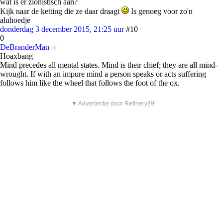
wat is er zionistisch aan?
Kijk naar de ketting die ze daar draagt
Is genoeg voor zo'n
aluhoedje
donderdag 3 december 2015, 21:25 uur
#10
0
DeBranderMan
Hoaxbang
Mind precedes all mental states. Mind is their chief; they are all mind-
wrought. If with an impure mind a person speaks or acts suffering
follows him like the wheel that follows the foot of the ox.
▼ Advertentie door Refinery89