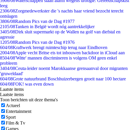
59
06/08
Waterschappen slaan alarm wegens droogte: Gereedschapskist
leeg
23
06/08
Zorgmedewerkster die 's nachts haar vriend bezocht terecht
ontslagen
38
06/08
Random Pics van de Dag #1977
21
05/08
Tanken in België wordt nóg aantrekkelijker
34
05/08
Dirk sluit supermarkt op de Wallen na golf van diefstal en
agressie
12
05/08
Random Pics van de Dag #1976
6
04/08
Kraftwerk brengt ruimteschip terug naar Eindhoven
20
04/08
Apple vecht Britse eis tot inbouwen backdoor in iCloud aan
85
04/08
'Witte' mannen discrimineren is volgens OM geen enkel
probleem
34
04/08
Ceuta-leider noemt Marokkaanse grensaanval door migranten
'gruweldaad'
6
04/08
Grote natuurbrand Boschhuizerbergen groeit naar 100 hectare
6
04/08
FOK! was even down
Laatste items
Laatste items
Toon berichten uit deze thema's
Actueel
Entertainment
Sport
Film & Tv
Games