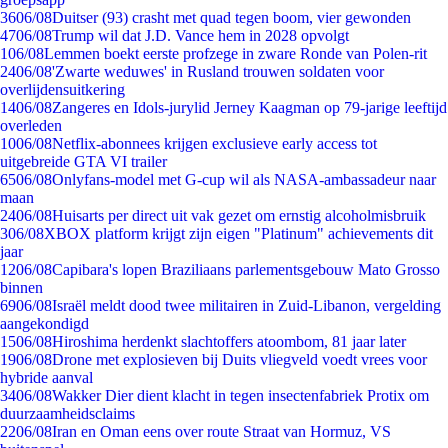
36
06/08
Duitser (93) crasht met quad tegen boom, vier gewonden
47
06/08
Trump wil dat J.D. Vance hem in 2028 opvolgt
1
06/08
Lemmen boekt eerste profzege in zware Ronde van Polen-rit
24
06/08
'Zwarte weduwes' in Rusland trouwen soldaten voor
overlijdensuitkering
14
06/08
Zangeres en Idols-jurylid Jerney Kaagman op 79-jarige leeftijd
overleden
10
06/08
Netflix-abonnees krijgen exclusieve early access tot
uitgebreide GTA VI trailer
65
06/08
Onlyfans-model met G-cup wil als NASA-ambassadeur naar
maan
24
06/08
Huisarts per direct uit vak gezet om ernstig alcoholmisbruik
3
06/08
XBOX platform krijgt zijn eigen "Platinum" achievements dit
jaar
12
06/08
Capibara's lopen Braziliaans parlementsgebouw Mato Grosso
binnen
69
06/08
Israël meldt dood twee militairen in Zuid-Libanon, vergelding
aangekondigd
15
06/08
Hiroshima herdenkt slachtoffers atoombom, 81 jaar later
19
06/08
Drone met explosieven bij Duits vliegveld voedt vrees voor
hybride aanval
34
06/08
Wakker Dier dient klacht in tegen insectenfabriek Protix om
duurzaamheidsclaims
22
06/08
Iran en Oman eens over route Straat van Hormuz, VS