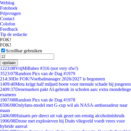
Weblog
Fotoboek
Prijsvragen
Contact
Colofon
Feedback
Tip de redactie
FOK!
FOK!
Scrollbar gebruiken
opslaan
12
23:08
VrijMiBabes #316 (not very sfw!)
35
23:07
Random Pics van de Dag #1979
2
14:30
De FOK!Voetbalmanager 2026/2027 is begonnen
14
09:40
Meta krijgt half miljard boete voor mentale schade bij jongeren
24
09:37
Denemarken pakt AI-gebruik in scholen aan: extra mondelinge
examens
19
07/08
Random Pics van de Dag #1978
65
06/08
Onlyfans-model met G-cup wil als NASA-ambassadeur naar
maan
24
06/08
Huisarts per direct uit vak gezet om ernstig alcoholmisbruik
19
06/08
Drone met explosieven bij Duits vliegveld voedt vrees voor
hybride aanval