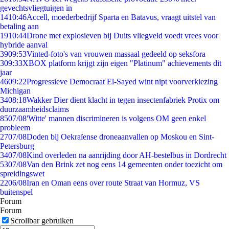
gevechtsvliegtuigen in
14
10:46
Accell, moederbedrijf Sparta en Batavus, vraagt uitstel van
betaling aan
19
10:44
Drone met explosieven bij Duits vliegveld voedt vrees voor
hybride aanval
39
09:53
Vinted-foto's van vrouwen massaal gedeeld op seksfora
3
09:33
XBOX platform krijgt zijn eigen "Platinum" achievements dit
jaar
46
09:22
Progressieve Democraat El-Sayed wint nipt voorverkiezing
Michigan
34
08:18
Wakker Dier dient klacht in tegen insectenfabriek Protix om
duurzaamheidsclaims
85
07/08
'Witte' mannen discrimineren is volgens OM geen enkel
probleem
27
07/08
Doden bij Oekraïense droneaanvallen op Moskou en Sint-
Petersburg
34
07/08
Kind overleden na aanrijding door AH-bestelbus in Dordrecht
53
07/08
Van den Brink zet nog eens 14 gemeenten onder toezicht om
spreidingswet
22
06/08
Iran en Oman eens over route Straat van Hormuz, VS
buitenspel
Forum
Forum
Scrollbar gebruiken