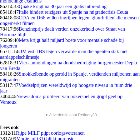
mondelinge examens
862
14:33
Quake krijgt na 30 jaar een gratis uitbreiding
854
18:47
Italië hindert reizigers uit Spanje na migratiecrisis Ceuta
804
18:08
CDA en D66 willen ingrijpen tegen 'gluurbrillen' die mensen
ongemerkt filmen
784
17:56
Benzineprijs daalt verder, onzekerheid over Straat van
Hormuz blijft
762
09:40
Meta krijgt half miljard boete voor mentale schade bij
jongeren
657
11:14
OM eist TBS tegen verwarde man die agenten stak met
aardappelschilmesje
628
18:31
Vier aanhoudingen na doodsbedreiging burgemeester Depla
van Breda
584
18:26
Smokkelbende opgerold in Spanje, verdienden miljoenen aan
migranten
531
17:47
Voedselprijzen wereldwijd op hoogste niveau in ruim drie
jaar
34
04:46
Niewiadoma profiteert van pokerspel en grijpt geel op
Ventoux
▼ Advertentie door Refinery89
Lees ook
13
12/11
Rijpe MILF pijpt oorlogsveteranen
38
17/09
Mooie juf (31) blijkt pornoster