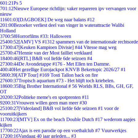
6
01:21
Ps 5
7
01:12
Nieuwe Europese richtlijn: vaker repareren ipv vervangen voor
nieuw
116
01:03
[DAGBOEK] De weg naar balans #12
2
01:00
Bezoeker verliest deel van vinger in waterattractie Walibi
Holland
37
00:58
Horrorfilms #33: Halloween
254
00:52
[AMV] VS #1312 spammers van de internationale rechtsorde
173
00:47
[Keuken Kampioen Divisie] #44 Vitesse mag weg
257
00:47
Hennie van der Most failliet verklaard
184
00:46
[RTL] B&B vol liefde 6de seizoen #4
273
00:44
De Avondetappe #176 - Met Ellen ten Damme.
4
00:40
Het gezellige Eurojackpot KNVB Bekertopic 2026/27 #1
58
00:39
[ATP Tour] #169 Tosti Tallon back on fire
276
00:37
Tropisch aquarium #73 - Het blijft toch kriebelen.
186
00:35
Big Brother International # 56 Worlds RLS, BBs, GH, GF,
OT
202
00:32
Politieke meme's en spotprenten #11
92
00:31
Vrouwen willen geen man meer #30
251
00:27
[Videoland] B&B vol liefde 6de seizoen #1 voor de
vooruitkijkers
117
00:23
[MTV] Ex on the beach Double Dutch #17 wederom aapjes
kijken
177
00:22
Ajax is een parodie op een voetbalclub #7 Vuurwerkjes
172
00:16
Vandaag 40 jaar geleden... #3