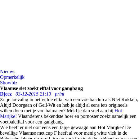
Nieuws
Opmerkelijk
Showbiz
Vlaamse slet zoekt elftal voor gangbang
Djeez
03-12-2015 21:13
print
Zit je toevallig in het vijfde elftal van een voetbalclub als Niet Rukken,
Altijd Doorgaan of Geil-Wit en heb je altijd al eens iets origineels
willen doen met je voetbalmaten? Meld je dan snel aan bij
Hot
Marijke
! Vlaanderens bekendste hoer en pornoster zoekt namelijk een
voetbalelftal voor een gangbang.
Wie heeft er niet ooit eens een fapje gewaagd aan Hot Marijke? De
bevallige Vlaamse met cup F heeft al voor menig witte vlek in de
Belgische lakens gezorgd. En nu zoekt ze in de hele Benelux naar een