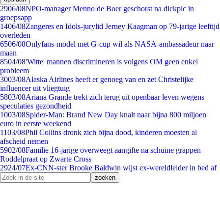
29
06/08
NPO-manager Menno de Boer geschorst na dickpic in
groepsapp
14
06/08
Zangeres en Idols-jurylid Jerney Kaagman op 79-jarige leeftijd
overleden
65
06/08
Onlyfans-model met G-cup wil als NASA-ambassadeur naar
maan
85
04/08
'Witte' mannen discrimineren is volgens OM geen enkel
probleem
30
03/08
Alaska Airlines heeft er genoeg van en zet Christelijke
influencer uit vliegtuig
58
03/08
Ariana Grande trekt zich terug uit openbaar leven wegens
speculaties gezondheid
10
03/08
Spider-Man: Brand New Day knalt naar bijna 800 miljoen
euro in eerste weekend
11
03/08
Phil Collins dronk zich bijna dood, kinderen moesten al
afscheid nemen
59
02/08
Familie 16-jarige overweegt aangifte na schuine grappen
Roddelpraat op Zwarte Cross
29
24/07
Ex-CNN-ster Brooke Baldwin wijst ex-wereldleider in bed af