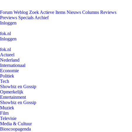
Forum
Weblog
Zoek
Actieve Items
Nieuws
Columns
Reviews
Previews
Specials
Archief
Inloggen
fok.nl
Inloggen
fok.nl
Actueel
Nederland
Internationaal
Economie
Politiek
Tech
Showbiz en Gossip
Opmerkelijk
Entertainment
Showbiz en Gossip
Muziek
Film
Televisie
Media & Cultuur
Bioscoopagenda