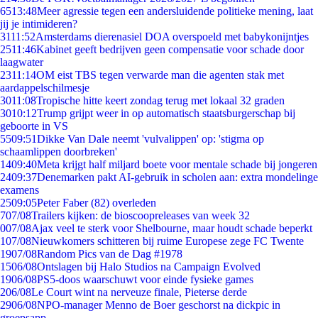
65
13:48
Meer agressie tegen een andersluidende politieke mening, laat
jij je intimideren?
31
11:52
Amsterdams dierenasiel DOA overspoeld met babykonijntjes
25
11:46
Kabinet geeft bedrijven geen compensatie voor schade door
laagwater
23
11:14
OM eist TBS tegen verwarde man die agenten stak met
aardappelschilmesje
30
11:08
Tropische hitte keert zondag terug met lokaal 32 graden
30
10:12
Trump grijpt weer in op automatisch staatsburgerschap bij
geboorte in VS
55
09:51
Dikke Van Dale neemt 'vulvalippen' op: 'stigma op
schaamlippen doorbreken'
14
09:40
Meta krijgt half miljard boete voor mentale schade bij jongeren
24
09:37
Denemarken pakt AI-gebruik in scholen aan: extra mondelinge
examens
25
09:05
Peter Faber (82) overleden
7
07/08
Trailers kijken: de bioscoopreleases van week 32
0
07/08
Ajax veel te sterk voor Shelbourne, maar houdt schade beperkt
1
07/08
Nieuwkomers schitteren bij ruime Europese zege FC Twente
19
07/08
Random Pics van de Dag #1978
15
06/08
Ontslagen bij Halo Studios na Campaign Evolved
19
06/08
PS5-doos waarschuwt voor einde fysieke games
2
06/08
Le Court wint na nerveuze finale, Pieterse derde
29
06/08
NPO-manager Menno de Boer geschorst na dickpic in
groepsapp