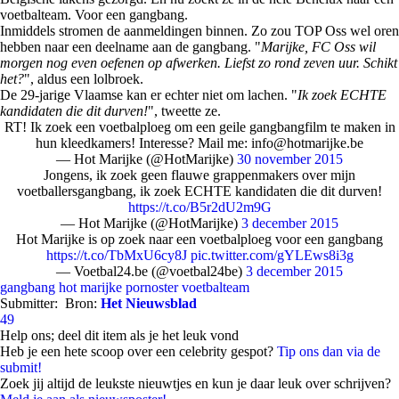
voetbalteam. Voor een gangbang.
Inmiddels stromen de aanmeldingen binnen. Zo zou TOP Oss wel oren
hebben naar een deelname aan de gangbang. "
Marijke, FC Oss wil
morgen nog even oefenen op afwerken. Liefst zo rond zeven uur. Schikt
het?
", aldus een lolbroek.
De 29-jarige Vlaamse kan er echter niet om lachen. "
Ik zoek ECHTE
kandidaten die dit durven!
", tweette ze.
RT! Ik zoek een voetbalploeg om een geile gangbangfilm te maken in
hun kleedkamers! Interesse? Mail me: info@hotmarijke.be
— Hot Marijke (@HotMarijke)
30 november 2015
Jongens, ik zoek geen flauwe grappenmakers over mijn
voetballersgangbang, ik zoek ECHTE kandidaten die dit durven!
https://t.co/B5r2dU2m9G
— Hot Marijke (@HotMarijke)
3 december 2015
Hot Marijke is op zoek naar een voetbalploeg voor een gangbang
https://t.co/TbMxU6cy8J
pic.twitter.com/gYLEws8i3g
— Voetbal24.be (@voetbal24be)
3 december 2015
gangbang
hot marijke
pornoster
voetbalteam
Submitter:
Bron:
Het Nieuwsblad
49
Help ons; deel dit item als je het leuk vond
Heb je een hete scoop over een celebrity gespot?
Tip ons dan via de
submit!
Zoek jij altijd de leukste nieuwtjes en kun je daar leuk over schrijven?