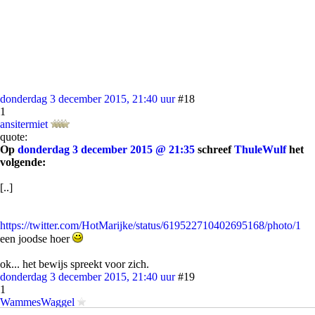
donderdag 3 december 2015, 21:40 uur
#18
1
ansitermiet
quote:
Op
donderdag 3 december 2015 @ 21:35
schreef
ThuleWulf
het
volgende:
[..]
https://twitter.com/HotMarijke/status/619522710402695168/photo/1
een joodse hoer
ok... het bewijs spreekt voor zich.
donderdag 3 december 2015, 21:40 uur
#19
1
WammesWaggel
Ciao Matteo