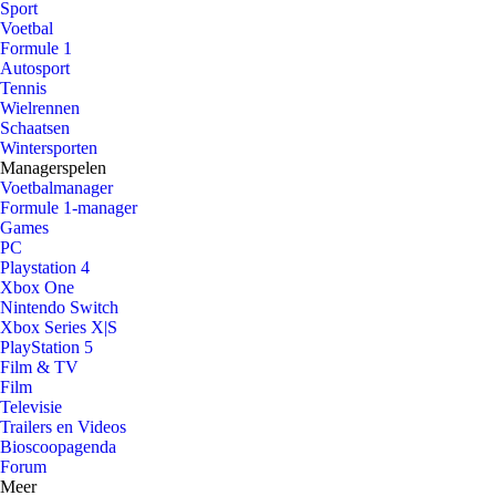
Sport
Voetbal
Formule 1
Autosport
Tennis
Wielrennen
Schaatsen
Wintersporten
Managerspelen
Voetbalmanager
Formule 1-manager
Games
PC
Playstation 4
Xbox One
Nintendo Switch
Xbox Series X|S
PlayStation 5
Film & TV
Film
Televisie
Trailers en Videos
Bioscoopagenda
Forum
Meer