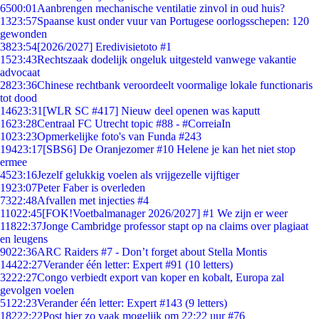
65
00:01
Aanbrengen mechanische ventilatie zinvol in oud huis?
13
23:57
Spaanse kust onder vuur van Portugese oorlogsschepen: 120
gewonden
38
23:54
[2026/2027] Eredivisietoto #1
15
23:43
Rechtszaak dodelijk ongeluk uitgesteld vanwege vakantie
advocaat
28
23:36
Chinese rechtbank veroordeelt voormalige lokale functionaris
tot dood
146
23:31
[WLR SC #417] Nieuw deel openen was kaputt
16
23:28
Centraal FC Utrecht topic #88 - #CorreiaIn
10
23:23
Opmerkelijke foto's van Funda #243
194
23:17
[SBS6] De Oranjezomer #10 Helene je kan het niet stop
ermee
45
23:16
Jezelf gelukkig voelen als vrijgezelle vijftiger
19
23:07
Peter Faber is overleden
73
22:48
Afvallen met injecties #4
110
22:45
[FOK!Voetbalmanager 2026/2027] #1 We zijn er weer
118
22:37
Jonge Cambridge professor stapt op na claims over plagiaat
en leugens
90
22:36
ARC Raiders #7 - Don’t forget about Stella Montis
144
22:27
Verander één letter: Expert #91 (10 letters)
32
22:27
Congo verbiedt export van koper en kobalt, Europa zal
gevolgen voelen
51
22:23
Verander één letter: Expert #143 (9 letters)
182
22:22
Post hier zo vaak mogelijk om 22:22 uur #76