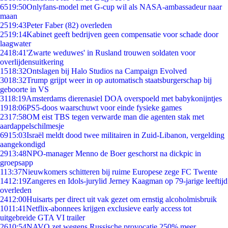
65
19:50
Onlyfans-model met G-cup wil als NASA-ambassadeur naar
maan
25
19:43
Peter Faber (82) overleden
25
19:14
Kabinet geeft bedrijven geen compensatie voor schade door
laagwater
24
18:41
'Zwarte weduwes' in Rusland trouwen soldaten voor
overlijdensuitkering
15
18:32
Ontslagen bij Halo Studios na Campaign Evolved
30
18:32
Trump grijpt weer in op automatisch staatsburgerschap bij
geboorte in VS
31
18:19
Amsterdams dierenasiel DOA overspoeld met babykonijntjes
19
18:06
PS5-doos waarschuwt voor einde fysieke games
23
17:58
OM eist TBS tegen verwarde man die agenten stak met
aardappelschilmesje
69
15:03
Israël meldt dood twee militairen in Zuid-Libanon, vergelding
aangekondigd
29
13:48
NPO-manager Menno de Boer geschorst na dickpic in
groepsapp
1
13:37
Nieuwkomers schitteren bij ruime Europese zege FC Twente
14
12:19
Zangeres en Idols-jurylid Jerney Kaagman op 79-jarige leeftijd
overleden
24
12:00
Huisarts per direct uit vak gezet om ernstig alcoholmisbruik
10
11:41
Netflix-abonnees krijgen exclusieve early access tot
uitgebreide GTA VI trailer
26
10:54
NAVO zet wegens Russische provocatie 250% meer