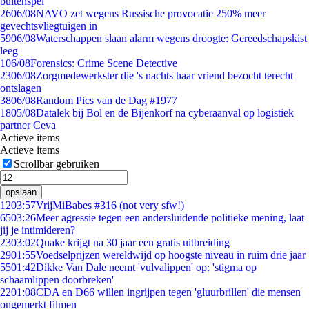
buitenspel
26
06/08
NAVO zet wegens Russische provocatie 250% meer
gevechtsvliegtuigen in
59
06/08
Waterschappen slaan alarm wegens droogte: Gereedschapskist
leeg
1
06/08
Forensics: Crime Scene Detective
23
06/08
Zorgmedewerkster die 's nachts haar vriend bezocht terecht
ontslagen
38
06/08
Random Pics van de Dag #1977
18
05/08
Datalek bij Bol en de Bijenkorf na cyberaanval op logistiek
partner Ceva
Actieve items
Actieve items
Scrollbar gebruiken
opslaan
12
03:57
VrijMiBabes #316 (not very sfw!)
65
03:26
Meer agressie tegen een andersluidende politieke mening, laat
jij je intimideren?
23
03:02
Quake krijgt na 30 jaar een gratis uitbreiding
29
01:55
Voedselprijzen wereldwijd op hoogste niveau in ruim drie jaar
55
01:42
Dikke Van Dale neemt 'vulvalippen' op: 'stigma op
schaamlippen doorbreken'
22
01:08
CDA en D66 willen ingrijpen tegen 'gluurbrillen' die mensen
ongemerkt filmen