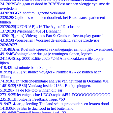
241
20:39
Wie gaan er dood in 2026?Post met een vleugje cynisme de
overledenen.
44
20:30
GGZ heeft mij gezond verklaard.
23
20:29
Capibara's wandelen doodleuk het Braziliaanse parlement
binnen
257
20:25
[UFO/UAP] #16 The Age of Disclosure
137
20:20
[Wielrennen #616] Brennan!
10
20:13
[gratis] Videogames Part 9: Gratis en free-to-play games!
43
19:50
[Voorspellen] Voorspel de eindstand van de Eredivisie
2026/2027
7
19:48
Dries Roelvink spreekt vakantieganger aan om gele zwembroek
49
19:46
Woningtekort: dus ga je woningen slopen, logisch
241
19:46
Top 2000 Editie 2025 #243 Alle dikzakken willen op je
lijken
4
19:42
Last minute balie Schiphol
8
19:39
[2023] Australië: Voyager - Promise #2 - Ze komen naar
Tilburg
74
19:36
Een tactische/militaire analyse van het front in Oekraïne #31
148
19:32
[SBS6] Vandaag Inside #136 - Boekje pluggen.
5
19:29
Ik ga de fok-toto winnen dit jaar
273
19:25
Het enige echte LEGO-topic #45 LEGOOOOOOOOOOO
235
19:13
Frontpage Feedback Topic #60
9
19:07
14-jarige leerling Thailand schiet grootouders en leraren dood
14
19:06
Prijs Bar le duc rood in het buitenland
169
18:58
[Centraal] kattenfotoos deel 122