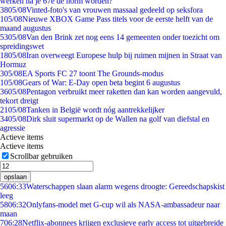
werken na je 67e de norm worden?
38
05/08
Vinted-foto's van vrouwen massaal gedeeld op seksfora
1
05/08
Nieuwe XBOX Game Pass titels voor de eerste helft van de
maand augustus
53
05/08
Van den Brink zet nog eens 14 gemeenten onder toezicht om
spreidingswet
18
05/08
Iran overweegt Europese hulp bij ruimen mijnen in Straat van
Hormuz
3
05/08
EA Sports FC 27 toont The Grounds-modus
1
05/08
Gears of War: E-Day open beta begint 6 augustus
36
05/08
Pentagon verbruikt meer raketten dan kan worden aangevuld,
tekort dreigt
21
05/08
Tanken in België wordt nóg aantrekkelijker
34
05/08
Dirk sluit supermarkt op de Wallen na golf van diefstal en
agressie
Actieve items
Actieve items
Scrollbar gebruiken
opslaan
56
06:33
Waterschappen slaan alarm wegens droogte: Gereedschapskist
leeg
58
06:32
Onlyfans-model met G-cup wil als NASA-ambassadeur naar
maan
7
06:28
Netflix-abonnees krijgen exclusieve early access tot uitgebreide