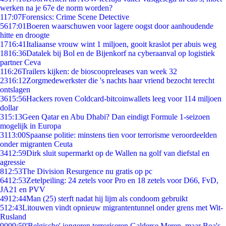
werken na je 67e de norm worden?
1
17:07
Forensics: Crime Scene Detective
56
17:01
Boeren waarschuwen voor lagere oogst door aanhoudende
hitte en droogte
17
16:41
Italiaanse vrouw wint 1 miljoen, gooit kraslot per abuis weg
18
16:36
Datalek bij Bol en de Bijenkorf na cyberaanval op logistiek
partner Ceva
1
16:26
Trailers kijken: de bioscoopreleases van week 32
23
16:12
Zorgmedewerkster die 's nachts haar vriend bezocht terecht
ontslagen
36
15:56
Hackers roven Coldcard-bitcoinwallets leeg voor 114 miljoen
dollar
3
15:13
Geen Qatar en Abu Dhabi? Dan eindigt Formule 1-seizoen
mogelijk in Europa
31
13:00
Spaanse politie: minstens tien voor terrorisme veroordeelden
onder migranten Ceuta
34
12:59
Dirk sluit supermarkt op de Wallen na golf van diefstal en
agressie
8
12:53
The Division Resurgence nu gratis op pc
64
12:53
Zetelpeiling: 24 zetels voor Pro en 18 zetels voor D66, FvD,
JA21 en PVV
49
12:44
Man (25) sterft nadat hij lijm als condoom gebruikt
5
12:43
Litouwen vindt opnieuw migrantentunnel onder grens met Wit-
Rusland
90
09:59
'Belgische' jongeren terroriseren Galderse Meren, maar Boa's