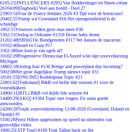
61
05:21
[INFLUENCERS #295] Van flodderslinger tot Shrek-crème
261
04:09
[Dagboek] Veel aan hoofd - Deel 27
239
03:54
Tour de France femmes 2026 #3 Tijd voor de borstcrawl
204
02:55
Trump wil Groenland #16 Het opengrensbeleid is de
schuldige
18
02:55
Vrouwen willen geen man meer #30
53
02:51
Oorlog in Oekraïne #1318 Drone baby drone
212
02:48
[SBS6] De Bondgenoten #317 We dansen de macaroni
191
02:40
Israel en Gaza #17
35
02:38
Hoe kom je van egels af?
101
02:29
Progressieve Democraat El-Sayed wint nipt voorverkiezing
Michigan
188
02:18
Oorlog Iran #136 Bridge and powerplant day incoming?
50
02:08
Het grote dagelijkse Trump nieuws topic #31
181
01:55
[ONLINE] Roddelpraat Topic #21
228
01:02
[Videoland] B&B vol liefde 6de seizoen #1 voor de
vooruitkijkers
149
00:31
[RTL] B&B vol liefde 6de seizoen #4
144
00:29
[AKQ] #3384 Topic met vragen. En soms goede
antwoorden.
242
00:28
Totale zonsverduistering 12-08-2026 (Groenland, IJsland en
Spanje) #1
51
00:26
Perez Hilton opgenomen op spoed na uitzenden van
gruwelijke video
16
00:25
[ATP Tour] #169 Tosti Tallon back on fire