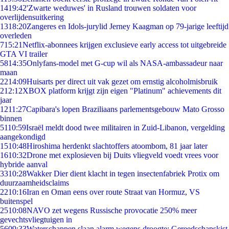
14
19:42
'Zwarte weduwes' in Rusland trouwen soldaten voor
overlijdensuitkering
13
18:20
Zangeres en Idols-jurylid Jerney Kaagman op 79-jarige leeftijd
overleden
7
15:21
Netflix-abonnees krijgen exclusieve early access tot uitgebreide
GTA VI trailer
58
14:35
Onlyfans-model met G-cup wil als NASA-ambassadeur naar
maan
22
14:09
Huisarts per direct uit vak gezet om ernstig alcoholmisbruik
2
12:12
XBOX platform krijgt zijn eigen "Platinum" achievements dit
jaar
12
11:27
Capibara's lopen Braziliaans parlementsgebouw Mato Grosso
binnen
51
10:59
Israël meldt dood twee militairen in Zuid-Libanon, vergelding
aangekondigd
15
10:48
Hiroshima herdenkt slachtoffers atoombom, 81 jaar later
16
10:32
Drone met explosieven bij Duits vliegveld voedt vrees voor
hybride aanval
33
10:28
Wakker Dier dient klacht in tegen insectenfabriek Protix om
duurzaamheidsclaims
22
10:16
Iran en Oman eens over route Straat van Hormuz, VS
buitenspel
25
10:08
NAVO zet wegens Russische provocatie 250% meer
gevechtsvliegtuigen in
56
09:33
Waterschappen slaan alarm wegens droogte: Gereedschapskist