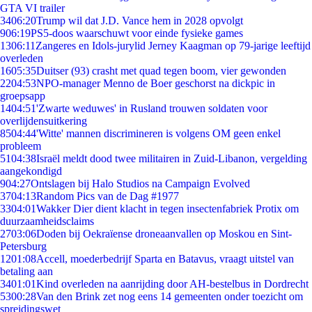
GTA VI trailer
34
06:20
Trump wil dat J.D. Vance hem in 2028 opvolgt
9
06:19
PS5-doos waarschuwt voor einde fysieke games
13
06:11
Zangeres en Idols-jurylid Jerney Kaagman op 79-jarige leeftijd
overleden
16
05:35
Duitser (93) crasht met quad tegen boom, vier gewonden
22
04:53
NPO-manager Menno de Boer geschorst na dickpic in
groepsapp
14
04:51
'Zwarte weduwes' in Rusland trouwen soldaten voor
overlijdensuitkering
85
04:44
'Witte' mannen discrimineren is volgens OM geen enkel
probleem
51
04:38
Israël meldt dood twee militairen in Zuid-Libanon, vergelding
aangekondigd
9
04:27
Ontslagen bij Halo Studios na Campaign Evolved
37
04:13
Random Pics van de Dag #1977
33
04:01
Wakker Dier dient klacht in tegen insectenfabriek Protix om
duurzaamheidsclaims
27
03:06
Doden bij Oekraïense droneaanvallen op Moskou en Sint-
Petersburg
12
01:08
Accell, moederbedrijf Sparta en Batavus, vraagt uitstel van
betaling aan
34
01:01
Kind overleden na aanrijding door AH-bestelbus in Dordrecht
53
00:28
Van den Brink zet nog eens 14 gemeenten onder toezicht om
spreidingswet