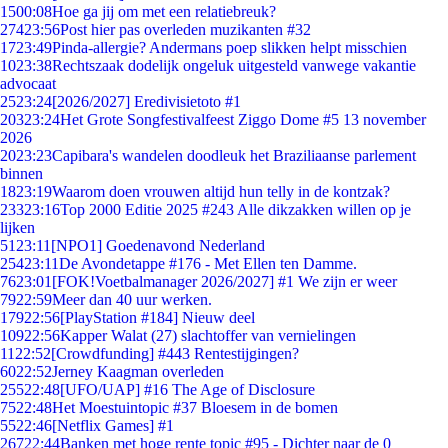
15
00:08
Hoe ga jij om met een relatiebreuk?
274
23:56
Post hier pas overleden muzikanten #32
17
23:49
Pinda-allergie? Andermans poep slikken helpt misschien
10
23:38
Rechtszaak dodelijk ongeluk uitgesteld vanwege vakantie
advocaat
25
23:24
[2026/2027] Eredivisietoto #1
203
23:24
Het Grote Songfestivalfeest Ziggo Dome #5 13 november
2026
20
23:23
Capibara's wandelen doodleuk het Braziliaanse parlement
binnen
18
23:19
Waarom doen vrouwen altijd hun telly in de kontzak?
233
23:16
Top 2000 Editie 2025 #243 Alle dikzakken willen op je
lijken
51
23:11
[NPO1] Goedenavond Nederland
254
23:11
De Avondetappe #176 - Met Ellen ten Damme.
76
23:01
[FOK!Voetbalmanager 2026/2027] #1 We zijn er weer
79
22:59
Meer dan 40 uur werken.
179
22:56
[PlayStation #184] Nieuw deel
109
22:56
Kapper Walat (27) slachtoffer van vernielingen
11
22:52
[Crowdfunding] #443 Rentestijgingen?
60
22:52
Jerney Kaagman overleden
255
22:48
[UFO/UAP] #16 The Age of Disclosure
75
22:48
Het Moestuintopic #37 Bloesem in de bomen
55
22:46
[Netflix Games] #1
267
22:44
Banken met hoge rente topic #95 - Dichter naar de 0