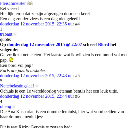
Fleischmeister
Eet vleesch
Het lijkt erop dat ze zijn afgezogen door een kerel
Een dag zonder vlees is een dag niet geleefd
donderdag 12 november 2015, 22:35 uur
#4
1
trabant
quote:
Op
donderdag 12 november 2015 @ 22:07
schreef
Blord
het
volgende:
Getvrr ik zit net te eten. Het laatste wat ik wil zien is een mond vol met
pap.
Een bord vol pap?
Farts are jazz to assholes
donderdag 12 november 2015, 22:43 uur
#5
5
Nettebelastingslaaf
Och,als je een 1e wereldoorlog veteraan bent,is het een leuk uitje.
donderdag 12 november 2015, 22:44 uur
#6
4
oheng
Die Ana Kasparian is een domme feminist, hier wat voorbeelden van
haar domme meninkjes:
Dit is wat Ricky Gervais te zeggen had: