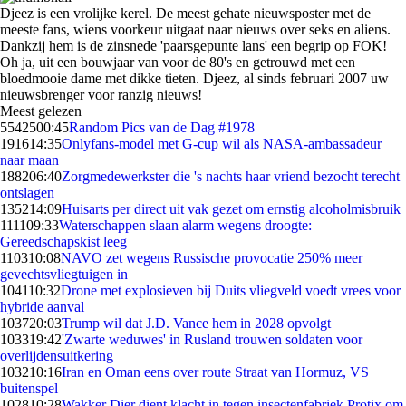
Djeez is een vrolijke kerel. De meest gehate nieuwsposter met de
meeste fans, wiens voorkeur uitgaat naar nieuws over seks en aliens.
Dankzij hem is de zinsnede 'paarsgepunte lans' een begrip op FOK!
Oh ja, uit een bouwjaar van voor de 80's en getrouwd met een
bloedmooie dame met dikke tieten. Djeez, al sinds februari 2007 uw
nieuwsbrenger voor ranzig nieuws!
Meest gelezen
55425
00:45
Random Pics van de Dag #1978
1916
14:35
Onlyfans-model met G-cup wil als NASA-ambassadeur
naar maan
1882
06:40
Zorgmedewerkster die 's nachts haar vriend bezocht terecht
ontslagen
1352
14:09
Huisarts per direct uit vak gezet om ernstig alcoholmisbruik
1111
09:33
Waterschappen slaan alarm wegens droogte:
Gereedschapskist leeg
1103
10:08
NAVO zet wegens Russische provocatie 250% meer
gevechtsvliegtuigen in
1041
10:32
Drone met explosieven bij Duits vliegveld voedt vrees voor
hybride aanval
1037
20:03
Trump wil dat J.D. Vance hem in 2028 opvolgt
1033
19:42
'Zwarte weduwes' in Rusland trouwen soldaten voor
overlijdensuitkering
1032
10:16
Iran en Oman eens over route Straat van Hormuz, VS
buitenspel
1028
10:28
Wakker Dier dient klacht in tegen insectenfabriek Protix om