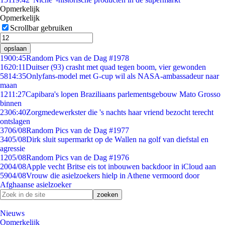
Opmerkelijk
Opmerkelijk
Scrollbar gebruiken
opslaan
19
00:45
Random Pics van de Dag #1978
16
20:11
Duitser (93) crasht met quad tegen boom, vier gewonden
58
14:35
Onlyfans-model met G-cup wil als NASA-ambassadeur naar
maan
12
11:27
Capibara's lopen Braziliaans parlementsgebouw Mato Grosso
binnen
23
06:40
Zorgmedewerkster die 's nachts haar vriend bezocht terecht
ontslagen
37
06/08
Random Pics van de Dag #1977
34
05/08
Dirk sluit supermarkt op de Wallen na golf van diefstal en
agressie
12
05/08
Random Pics van de Dag #1976
20
04/08
Apple vecht Britse eis tot inbouwen backdoor in iCloud aan
59
04/08
Vrouw die asielzoekers hielp in Athene vermoord door
Afghaanse asielzoeker
Nieuws
Opmerkelijk