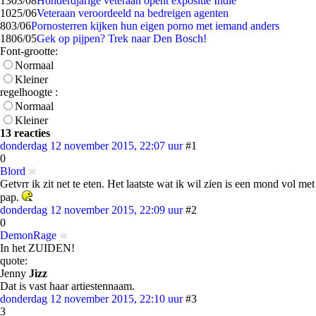
13
03/08
Honderdjarige veteraan opent expositie Indië
10
25/06
Veteraan veroordeeld na bedreigen agenten
8
03/06
Pornosterren kijken hun eigen porno met iemand anders
18
06/05
Gek op pijpen? Trek naar Den Bosch!
Font-grootte:
Normaal
Kleiner
regelhoogte :
Normaal
Kleiner
13 reacties
donderdag 12 november 2015, 22:07 uur
#1
0
Blord
Getvrr ik zit net te eten. Het laatste wat ik wil zien is een mond vol met
pap.
donderdag 12 november 2015, 22:09 uur
#2
0
DemonRage
In het ZUIDEN!
quote:
Jenny
Jizz
Dat is vast haar artiestennaam.
donderdag 12 november 2015, 22:10 uur
#3
3