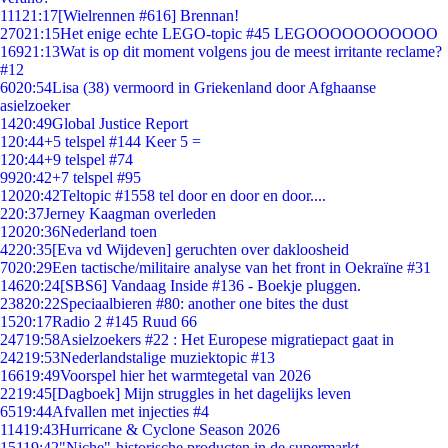
111
21:17
[Wielrennen #616] Brennan!
270
21:15
Het enige echte LEGO-topic #45 LEGOOOOOOOOOOO
169
21:13
Wat is op dit moment volgens jou de meest irritante reclame?
#12
60
20:54
Lisa (38) vermoord in Griekenland door Afghaanse
asielzoeker
14
20:49
Global Justice Report
1
20:44
+5 telspel #144 Keer 5 =
1
20:44
+9 telspel #74
99
20:42
+7 telspel #95
120
20:42
Teltopic #1558 tel door en door en door....
2
20:37
Jerney Kaagman overleden
120
20:36
Nederland toen
42
20:35
[Eva vd Wijdeven] geruchten over dakloosheid
70
20:29
Een tactische/militaire analyse van het front in Oekraïne #31
146
20:24
[SBS6] Vandaag Inside #136 - Boekje pluggen.
238
20:22
Speciaalbieren #80: another one bites the dust
15
20:17
Radio 2 #145 Ruud 66
247
19:58
Asielzoekers #22 : Het Europese migratiepact gaat in
242
19:53
Nederlandstalige muziektopic #13
166
19:49
Voorspel hier het warmtegetal van 2026
22
19:45
[Dagboek] Mijn struggles in het dagelijks leven
65
19:44
Afvallen met injecties #4
114
19:43
Hurricane & Cyclone Season 2026
151
19:42
"Niche"-historische producten in de supermarkt