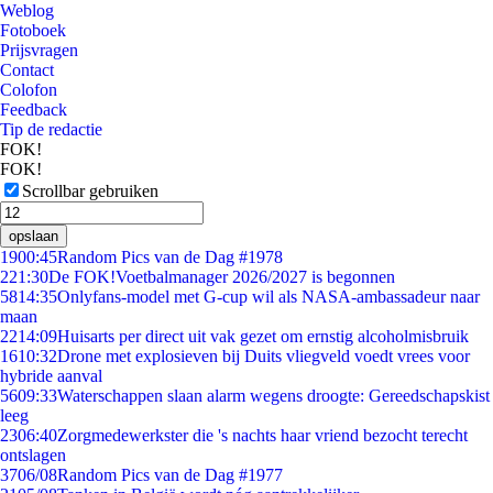
Weblog
Fotoboek
Prijsvragen
Contact
Colofon
Feedback
Tip de redactie
FOK!
FOK!
Scrollbar gebruiken
opslaan
19
00:45
Random Pics van de Dag #1978
2
21:30
De FOK!Voetbalmanager 2026/2027 is begonnen
58
14:35
Onlyfans-model met G-cup wil als NASA-ambassadeur naar
maan
22
14:09
Huisarts per direct uit vak gezet om ernstig alcoholmisbruik
16
10:32
Drone met explosieven bij Duits vliegveld voedt vrees voor
hybride aanval
56
09:33
Waterschappen slaan alarm wegens droogte: Gereedschapskist
leeg
23
06:40
Zorgmedewerkster die 's nachts haar vriend bezocht terecht
ontslagen
37
06/08
Random Pics van de Dag #1977