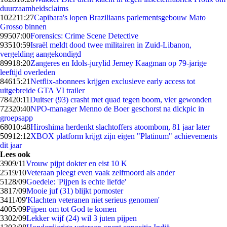
duurzaamheidsclaims
1022
11:27
Capibara's lopen Braziliaans parlementsgebouw Mato
Grosso binnen
995
07:00
Forensics: Crime Scene Detective
935
10:59
Israël meldt dood twee militairen in Zuid-Libanon,
vergelding aangekondigd
899
18:20
Zangeres en Idols-jurylid Jerney Kaagman op 79-jarige
leeftijd overleden
846
15:21
Netflix-abonnees krijgen exclusieve early access tot
uitgebreide GTA VI trailer
784
20:11
Duitser (93) crasht met quad tegen boom, vier gewonden
723
20:40
NPO-manager Menno de Boer geschorst na dickpic in
groepsapp
680
10:48
Hiroshima herdenkt slachtoffers atoombom, 81 jaar later
509
12:12
XBOX platform krijgt zijn eigen "Platinum" achievements
dit jaar
Lees ook
39
09/11
Vrouw pijpt dokter en eist 10 K
25
19/10
Veteraan pleegt even vaak zelfmoord als ander
51
28/09
Goedele: 'Pijpen is echte liefde'
38
17/09
Mooie juf (31) blijkt pornoster
34
11/09
'Klachten veteranen niet serieus genomen'
40
05/09
Pijpen om tot God te komen
33
02/09
Lekker wijf (24) wil 3 juten pijpen