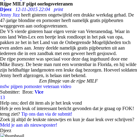
Rijpe MILF pijpt oorlogsveteranen
Djeez
12-11-2015 22:04
print
Jenny Jizz
heeft gisteren ongetwijfeld een drukke werkdag gehad. De
47-jarige blondine en pornoster heeft namelijk gratis pijpbeurten
weggegeven aan oorlogsveteranen.
De VS vierde gisteren haar eigen versie van Veteranendag. Waar in
ons land Wim-Lex een beetje leuk rondloopt in het pak van opa,
pakken ze het in het Land van de Onbegrensde Mogelijkheden toch
even anders aan. Jenny deelde namelijk gratis pijpbeurten uit aan
iedereen die in een zandbak met een geweer heeft gesjouwd.
De rijpe pornoster was speciaal voor deze dag ingehuurd door ene
Mike Busey. De beste man runt een worstenbar in Florida, en hij wilde
zijn heldhaftige landgenoten een leuke dag bezorgen. Hoeveel soldaten
Jenny heeft afgezogen, is helaas niet bekend.
Een filmpje van de rijpe MILF
nsfw
pijpen
pornoster
veteraan
video
Submitter:
Bron:
Vice
13
Help ons; deel dit item als je het leuk vond
Heb je een leuk of interessant bericht gevonden dat je graag op FOK!
terug ziet?
Tip ons dan via de submit!
Zoek jij altijd de leukste nieuwtjes en kun je daar leuk over schrijven?
Meld je aan als nieuwsposter!
Djeez