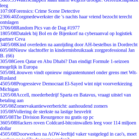
leeg
1
07:00
Forensics: Crime Scene Detective
23
06:40
Zorgmedewerkster die 's nachts haar vriend bezocht terecht
ontslagen
37
06/08
Random Pics van de Dag #1977
18
05/08
Datalek bij Bol en de Bijenkorf na cyberaanval op logistiek
partner Ceva
34
05/08
Kind overleden na aanrijding door AH-bestelbus in Dordrecht
6
05/08
Nieuw slachtoffer in kindermisbruikzaak zorgprofessional Jan
B. (66)
3
05/08
Geen Qatar en Abu Dhabi? Dan eindigt Formule 1-seizoen
mogelijk in Europa
5
05/08
Litouwen vindt opnieuw migrantentunnel onder grens met Wit-
Rusland
45
05/08
Progressieve Democraat El-Sayed wint nipt voorverkiezing
Michigan
12
05/08
Accell, moederbedrijf Sparta en Batavus, vraagt uitstel van
betaling aan
5
05/08
Zomervakantieweerbericht: aanhoudend zomers
1
05/08
Vollering de sterkste na lastige heuvelrit
8
05/08
The Division Resurgence nu gratis op pc
36
05/08
Hackers roven Coldcard-bitcoinwallets leeg voor 114 miljoen
dollar
45
05/08
Doorwerken na AOW-leeftijd vaker vastgelegd in cao's, moet