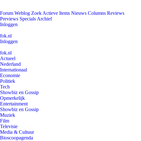
Forum
Weblog
Zoek
Actieve Items
Nieuws
Columns
Reviews
Previews
Specials
Archief
Inloggen
fok.nl
Inloggen
fok.nl
Actueel
Nederland
Internationaal
Economie
Politiek
Tech
Showbiz en Gossip
Opmerkelijk
Entertainment
Showbiz en Gossip
Muziek
Film
Televisie
Media & Cultuur
Bioscoopagenda