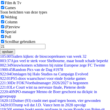
Film & Tv
Games
Toon berichten van deze types
Weblog
Column
(P)review
Special
Poll
Scrollbar gebruiken
opslaan
1
05:00
Trailers kijken: de bioscoopreleases van week 32
0
03:37
Ajax veel te sterk voor Shelbourne, maar houdt schade beperkt
0
02:34
Nieuwkomers schitteren bij ruime Europese zege FC Twente
19
00:45
Random Pics van de Dag #1978
9
22:04
Ontslagen bij Halo Studios na Campaign Evolved
9
22:01
PS5-doos waarschuwt voor einde fysieke games
2
21:30
De FOK!Voetbalmanager 2026/2027 is begonnen
2
21:03
Le Court wint na nerveuze finale, Pieterse derde
22
20:40
NPO-manager Menno de Boer geschorst na dickpic in
groepsapp
16
20:11
Duitser (93) crasht met quad tegen boom, vier gewonden
34
20:03
Trump wil dat J.D. Vance hem in 2028 opvolgt
1
19:50
Lemmen boekt eerste profzege in zware Ronde van Polen-rit