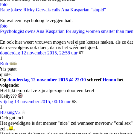
foto
Rape jokes: Ricky Gervais calls Ana Kasparian "stupid"
En wat een psycholoog te zeggen had:
foto
Psychologist owns Ana Kasparian for saying women smarter than men
En ook hier weer: vrouwen mogen wel eigen keuzes maken, als ze dat
dan vervolgens ook doen, dan is het wéér niet goed.
donderdag 12 november 2015, 22:58 uur
#7
1
Rob
't is patat
quote:
Op
donderdag 12 november 2015 @ 22:10
schreef
Henno
het
volgende:
Het lijkt erop dat ze zijn afgezogen door een kerel
Kelly???
vrijdag 13 november 2015, 00:16 uur
#8
1
BlazingV2
Och gut toch
Het geweldigste is dat meneer "nice" zei wanneer mevrouw "oral sex"
zei