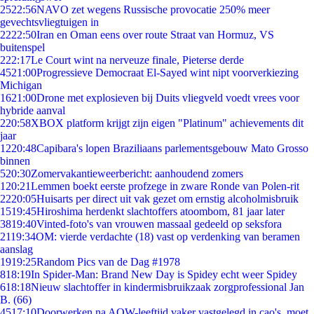
25
22:56
NAVO zet wegens Russische provocatie 250% meer
gevechtsvliegtuigen in
22
22:50
Iran en Oman eens over route Straat van Hormuz, VS
buitenspel
2
22:17
Le Court wint na nerveuze finale, Pieterse derde
45
21:00
Progressieve Democraat El-Sayed wint nipt voorverkiezing
Michigan
16
21:00
Drone met explosieven bij Duits vliegveld voedt vrees voor
hybride aanval
2
20:58
XBOX platform krijgt zijn eigen "Platinum" achievements dit
jaar
12
20:48
Capibara's lopen Braziliaans parlementsgebouw Mato Grosso
binnen
5
20:30
Zomervakantieweerbericht: aanhoudend zomers
1
20:21
Lemmen boekt eerste profzege in zware Ronde van Polen-rit
22
20:05
Huisarts per direct uit vak gezet om ernstig alcoholmisbruik
15
19:45
Hiroshima herdenkt slachtoffers atoombom, 81 jaar later
38
19:40
Vinted-foto's van vrouwen massaal gedeeld op seksfora
21
19:34
OM: vierde verdachte (18) vast op verdenking van beramen
aanslag
19
19:25
Random Pics van de Dag #1978
8
18:19
In Spider-Man: Brand New Day is Spidey echt weer Spidey
6
18:18
Nieuw slachtoffer in kindermisbruikzaak zorgprofessional Jan
B. (66)
45
17:10
Doorwerken na AOW-leeftijd vaker vastgelegd in cao's, moet