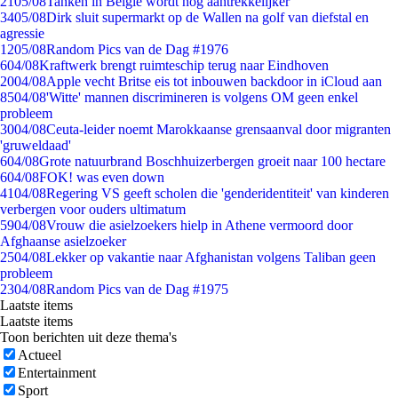
21
05/08
Tanken in België wordt nóg aantrekkelijker
34
05/08
Dirk sluit supermarkt op de Wallen na golf van diefstal en
agressie
12
05/08
Random Pics van de Dag #1976
6
04/08
Kraftwerk brengt ruimteschip terug naar Eindhoven
20
04/08
Apple vecht Britse eis tot inbouwen backdoor in iCloud aan
85
04/08
'Witte' mannen discrimineren is volgens OM geen enkel
probleem
30
04/08
Ceuta-leider noemt Marokkaanse grensaanval door migranten
'gruweldaad'
6
04/08
Grote natuurbrand Boschhuizerbergen groeit naar 100 hectare
6
04/08
FOK! was even down
41
04/08
Regering VS geeft scholen die 'genderidentiteit' van kinderen
verbergen voor ouders ultimatum
59
04/08
Vrouw die asielzoekers hielp in Athene vermoord door
Afghaanse asielzoeker
25
04/08
Lekker op vakantie naar Afghanistan volgens Taliban geen
probleem
23
04/08
Random Pics van de Dag #1975
Laatste items
Laatste items
Toon berichten uit deze thema's
Actueel
Entertainment
Sport