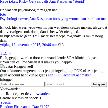
Rape jokes: Ricky Gervais calls Ana Kasparian "stupid"
En wat een psycholoog te zeggen had:
foto
Psychologist owns Ana Kasparian for saying women smarter than men
En ook hier weer: vrouwen mogen wel eigen keuzes maken, als ze dat
dan vervolgens ook doen, dan is het wéér niet goed.
Ik kijk sowieso geen TYT meer, het facepalm-gehalte is mij te hoog
daar.
vrijdag 13 november 2015, 20:46 uur
#13
1
TLC
Bleh, gepijpt worden door een wandelende SOA kliniek, ik pas.
\"You can call me Susan if it makes you happy\"
Reageer zelf
Om te kunnen reageren moet je zijn ingelogd op FOK.nl. Als je nog
geen account hebt kun je gratis
een FOK!account aanmaken
Inloggen
Voorwaarden
Ik accepteer de
voorwaarden
.
Laatste reviews en specials
special
Random Pics van de Dag #1978