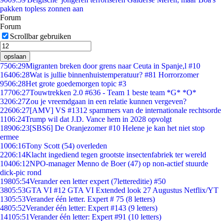
pakken topless zonnen aan
Forum
Forum
Scrollbar gebruiken
opslaan
75
06:29
Migranten breken door grens naar Ceuta in Spanje,l #10
164
06:28
Wat is jullie binnenhuistemperatuur? #81 Horrorzomer
95
06:28
Het grote goedemorgen topic #3
177
06:27
Touwtrekken 2.0 #636 - Team 1 beste team *G* *O*
32
06:27
Zou je vreemdgaan in een relatie kunnen vergeven?
226
06:27
[AMV] VS #1312 spammers van de internationale rechtsorde
11
06:24
Trump wil dat J.D. Vance hem in 2028 opvolgt
189
06:23
[SBS6] De Oranjezomer #10 Helene je kan het niet stop
ermee
10
06:16
Tony Scott (54) overleden
22
06:14
Klacht ingediend tegen grootste insectenfabriek ter wereld
104
06:12
NPO-manager Menno de Boer (47) op non-actief stuurde
dick-pic rond
198
05:54
Verander een letter expert (7lettereditie) #50
38
05:53
GTA VI #12 GTA VI Extended look 27 Augustus Netflix/YT
13
05:53
Verander één letter. Expert # 75 (8 letters)
48
05:52
Verander één letter: Expert #143 (9 letters)
141
05:51
Verander één letter: Expert #91 (10 letters)