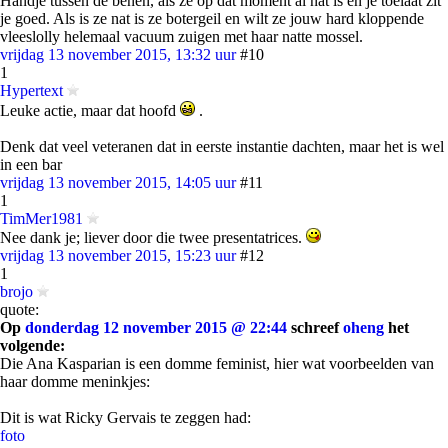
Handje tussen de benen, als ze op dat moment al nat is en je toelaat zit
je goed. Als is ze nat is ze botergeil en wilt ze jouw hard kloppende
vleeslolly helemaal vacuum zuigen met haar natte mossel.
vrijdag 13 november 2015, 13:32 uur
#10
1
Hypertext
Leuke actie, maar dat hoofd
.
Denk dat veel veteranen dat in eerste instantie dachten, maar het is wel
in een bar
vrijdag 13 november 2015, 14:05 uur
#11
1
TimMer1981
Nee dank je; liever door die twee presentatrices.
vrijdag 13 november 2015, 15:23 uur
#12
1
brojo
quote:
Op
donderdag 12 november 2015 @ 22:44
schreef
oheng
het
volgende:
Die Ana Kasparian is een domme feminist, hier wat voorbeelden van
haar domme meninkjes:
Dit is wat Ricky Gervais te zeggen had:
foto