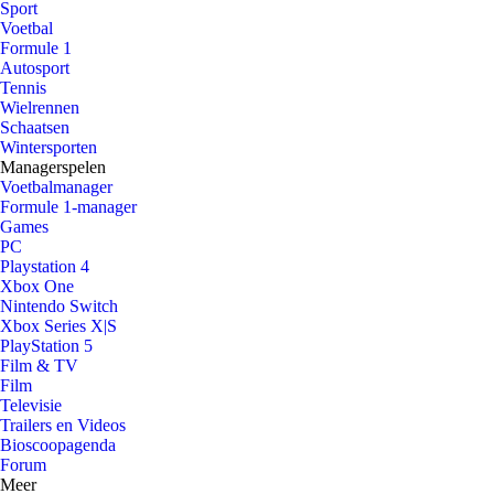
Sport
Voetbal
Formule 1
Autosport
Tennis
Wielrennen
Schaatsen
Wintersporten
Managerspelen
Voetbalmanager
Formule 1-manager
Games
PC
Playstation 4
Xbox One
Nintendo Switch
Xbox Series X|S
PlayStation 5
Film & TV
Film
Televisie
Trailers en Videos
Bioscoopagenda
Forum
Meer