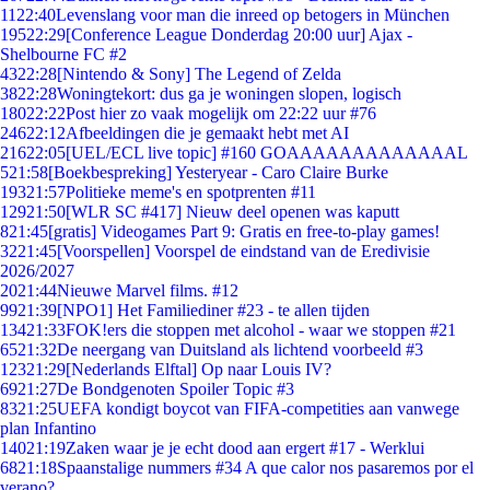
11
22:40
Levenslang voor man die inreed op betogers in München
195
22:29
[Conference League Donderdag 20:00 uur] Ajax -
Shelbourne FC #2
43
22:28
[Nintendo & Sony] The Legend of Zelda
38
22:28
Woningtekort: dus ga je woningen slopen, logisch
180
22:22
Post hier zo vaak mogelijk om 22:22 uur #76
246
22:12
Afbeeldingen die je gemaakt hebt met AI
216
22:05
[UEL/ECL live topic] #160 GOAAAAAAAAAAAAAL
5
21:58
[Boekbespreking] Yesteryear - Caro Claire Burke
193
21:57
Politieke meme's en spotprenten #11
129
21:50
[WLR SC #417] Nieuw deel openen was kaputt
8
21:45
[gratis] Videogames Part 9: Gratis en free-to-play games!
32
21:45
[Voorspellen] Voorspel de eindstand van de Eredivisie
2026/2027
20
21:44
Nieuwe Marvel films. #12
99
21:39
[NPO1] Het Familiediner #23 - te allen tijden
134
21:33
FOK!ers die stoppen met alcohol - waar we stoppen #21
65
21:32
De neergang van Duitsland als lichtend voorbeeld #3
123
21:29
[Nederlands Elftal] Op naar Louis IV?
69
21:27
De Bondgenoten Spoiler Topic #3
83
21:25
UEFA kondigt boycot van FIFA-competities aan vanwege
plan Infantino
140
21:19
Zaken waar je je echt dood aan ergert #17 - Werklui
68
21:18
Spaanstalige nummers #34 A que calor nos pasaremos por el
verano?