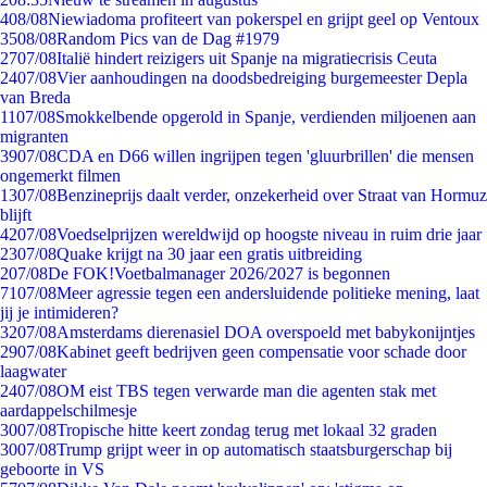
4
08/08
Niewiadoma profiteert van pokerspel en grijpt geel op Ventoux
35
08/08
Random Pics van de Dag #1979
27
07/08
Italië hindert reizigers uit Spanje na migratiecrisis Ceuta
24
07/08
Vier aanhoudingen na doodsbedreiging burgemeester Depla
van Breda
11
07/08
Smokkelbende opgerold in Spanje, verdienden miljoenen aan
migranten
39
07/08
CDA en D66 willen ingrijpen tegen 'gluurbrillen' die mensen
ongemerkt filmen
13
07/08
Benzineprijs daalt verder, onzekerheid over Straat van Hormuz
blijft
42
07/08
Voedselprijzen wereldwijd op hoogste niveau in ruim drie jaar
23
07/08
Quake krijgt na 30 jaar een gratis uitbreiding
2
07/08
De FOK!Voetbalmanager 2026/2027 is begonnen
71
07/08
Meer agressie tegen een andersluidende politieke mening, laat
jij je intimideren?
32
07/08
Amsterdams dierenasiel DOA overspoeld met babykonijntjes
29
07/08
Kabinet geeft bedrijven geen compensatie voor schade door
laagwater
24
07/08
OM eist TBS tegen verwarde man die agenten stak met
aardappelschilmesje
30
07/08
Tropische hitte keert zondag terug met lokaal 32 graden
30
07/08
Trump grijpt weer in op automatisch staatsburgerschap bij
geboorte in VS