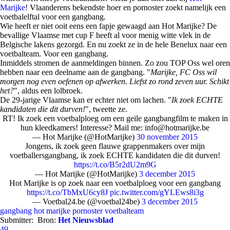
Marijke
! Vlaanderens bekendste hoer en pornoster zoekt namelijk een
voetbalelftal voor een gangbang.
Wie heeft er niet ooit eens een fapje gewaagd aan Hot Marijke? De
bevallige Vlaamse met cup F heeft al voor menig witte vlek in de
Belgische lakens gezorgd. En nu zoekt ze in de hele Benelux naar een
voetbalteam. Voor een gangbang.
Inmiddels stromen de aanmeldingen binnen. Zo zou TOP Oss wel oren
hebben naar een deelname aan de gangbang. "
Marijke, FC Oss wil
morgen nog even oefenen op afwerken. Liefst zo rond zeven uur. Schikt
het?
", aldus een lolbroek.
De 29-jarige Vlaamse kan er echter niet om lachen. "
Ik zoek ECHTE
kandidaten die dit durven!
", tweette ze.
RT! Ik zoek een voetbalploeg om een geile gangbangfilm te maken in
hun kleedkamers! Interesse? Mail me: info@hotmarijke.be
— Hot Marijke (@HotMarijke)
30 november 2015
Jongens, ik zoek geen flauwe grappenmakers over mijn
voetballersgangbang, ik zoek ECHTE kandidaten die dit durven!
https://t.co/B5r2dU2m9G
— Hot Marijke (@HotMarijke)
3 december 2015
Hot Marijke is op zoek naar een voetbalploeg voor een gangbang
https://t.co/TbMxU6cy8J
pic.twitter.com/gYLEws8i3g
— Voetbal24.be (@voetbal24be)
3 december 2015
gangbang
hot marijke
pornoster
voetbalteam
Submitter:
Bron:
Het Nieuwsblad
49