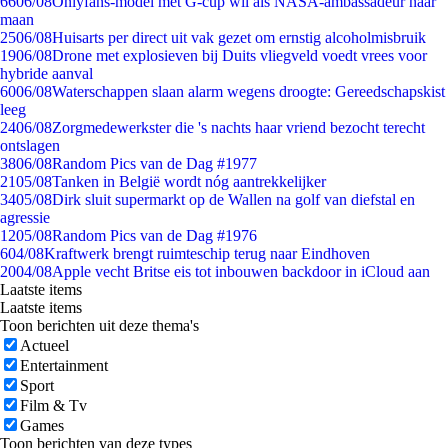
66
06/08
Onlyfans-model met G-cup wil als NASA-ambassadeur naar
maan
25
06/08
Huisarts per direct uit vak gezet om ernstig alcoholmisbruik
19
06/08
Drone met explosieven bij Duits vliegveld voedt vrees voor
hybride aanval
60
06/08
Waterschappen slaan alarm wegens droogte: Gereedschapskist
leeg
24
06/08
Zorgmedewerkster die 's nachts haar vriend bezocht terecht
ontslagen
38
06/08
Random Pics van de Dag #1977
21
05/08
Tanken in België wordt nóg aantrekkelijker
34
05/08
Dirk sluit supermarkt op de Wallen na golf van diefstal en
agressie
12
05/08
Random Pics van de Dag #1976
6
04/08
Kraftwerk brengt ruimteschip terug naar Eindhoven
20
04/08
Apple vecht Britse eis tot inbouwen backdoor in iCloud aan
Laatste items
Laatste items
Toon berichten uit deze thema's
Actueel
Entertainment
Sport
Film & Tv
Games
Toon berichten van deze types