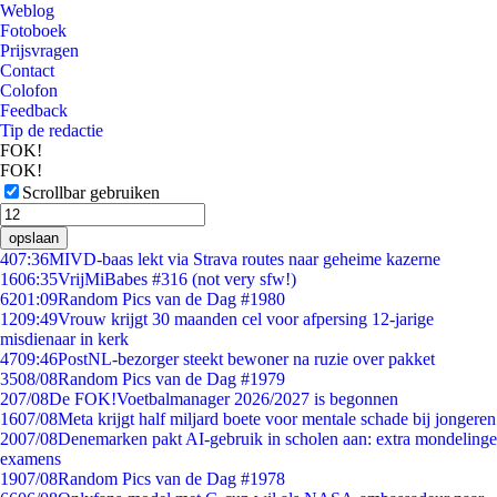
Weblog
Fotoboek
Prijsvragen
Contact
Colofon
Feedback
Tip de redactie
FOK!
FOK!
Scrollbar gebruiken
opslaan
4
07:36
MIVD-baas lekt via Strava routes naar geheime kazerne
16
06:35
VrijMiBabes #316 (not very sfw!)
62
01:09
Random Pics van de Dag #1980
12
09:49
Vrouw krijgt 30 maanden cel voor afpersing 12-jarige
misdienaar in kerk
47
09:46
PostNL-bezorger steekt bewoner na ruzie over pakket
35
08/08
Random Pics van de Dag #1979
2
07/08
De FOK!Voetbalmanager 2026/2027 is begonnen
16
07/08
Meta krijgt half miljard boete voor mentale schade bij jongeren
20
07/08
Denemarken pakt AI-gebruik in scholen aan: extra mondelinge
examens
19
07/08
Random Pics van de Dag #1978