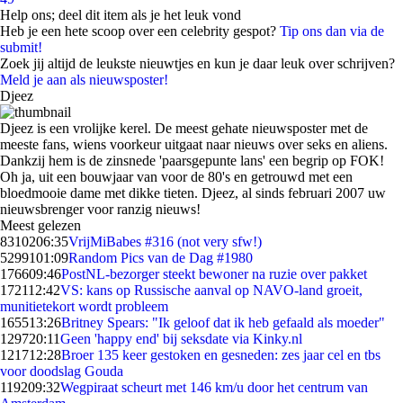
Help ons; deel dit item als je het leuk vond
Heb je een hete scoop over een celebrity gespot?
Tip ons dan via de
submit!
Zoek jij altijd de leukste nieuwtjes en kun je daar leuk over schrijven?
Meld je aan als nieuwsposter!
Djeez
Djeez is een vrolijke kerel. De meest gehate nieuwsposter met de
meeste fans, wiens voorkeur uitgaat naar nieuws over seks en aliens.
Dankzij hem is de zinsnede 'paarsgepunte lans' een begrip op FOK!
Oh ja, uit een bouwjaar van voor de 80's en getrouwd met een
bloedmooie dame met dikke tieten. Djeez, al sinds februari 2007 uw
nieuwsbrenger voor ranzig nieuws!
Meest gelezen
83102
06:35
VrijMiBabes #316 (not very sfw!)
52991
01:09
Random Pics van de Dag #1980
1766
09:46
PostNL-bezorger steekt bewoner na ruzie over pakket
1721
12:42
VS: kans op Russische aanval op NAVO-land groeit,
munitietekort wordt probleem
1655
13:26
Britney Spears: "Ik geloof dat ik heb gefaald als moeder"
1297
20:11
Geen 'happy end' bij seksdate via Kinky.nl
1217
12:28
Broer 135 keer gestoken en gesneden: zes jaar cel en tbs
voor doodslag Gouda
1192
09:32
Wegpiraat scheurt met 146 km/u door het centrum van