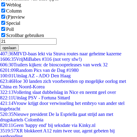
Weblog
Column
(P)review
Special
Poll
Scrollbar gebruiken
opslaan
4
07:36
MIVD-baas lekt via Strava routes naar geheime kazerne
16
06:35
VrijMiBabes #316 (not very sfw!)
6
06:30
Trailers kijken: de bioscoopreleases van week 32
62
01:09
Random Pics van de Dag #1980
1
00:01
Uitslag AZ - ADO Den Haag
6
23:46
Hoe 30 landen zich voorbereiden op mogelijke oorlog met
China en Noord-Korea
3
22:13
Vollering slaat dubbelslag in Nice en neemt geel over
8
22:11
Uitslag PSV - Fortuna Sittard
4
21:14
Vrouw krijgt door verwisseling het embryo van ander stel
ingebracht
5
20:35
Nieuwe president De la Espriella gaat strijd aan met
drugskartels Colombia
8
20:11
Geen 'happy end' bij seksdate via Kinky.nl
35
19:57
XR blokkeert A12 ruim twee uur, agent gebeten bij
aanhouding