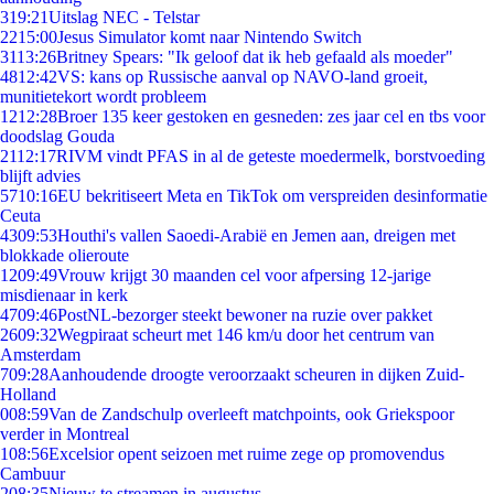
3
19:21
Uitslag NEC - Telstar
22
15:00
Jesus Simulator komt naar Nintendo Switch
31
13:26
Britney Spears: "Ik geloof dat ik heb gefaald als moeder"
48
12:42
VS: kans op Russische aanval op NAVO-land groeit,
munitietekort wordt probleem
12
12:28
Broer 135 keer gestoken en gesneden: zes jaar cel en tbs voor
doodslag Gouda
21
12:17
RIVM vindt PFAS in al de geteste moedermelk, borstvoeding
blijft advies
57
10:16
EU bekritiseert Meta en TikTok om verspreiden desinformatie
Ceuta
43
09:53
Houthi's vallen Saoedi-Arabië en Jemen aan, dreigen met
blokkade olieroute
12
09:49
Vrouw krijgt 30 maanden cel voor afpersing 12-jarige
misdienaar in kerk
47
09:46
PostNL-bezorger steekt bewoner na ruzie over pakket
26
09:32
Wegpiraat scheurt met 146 km/u door het centrum van
Amsterdam
7
09:28
Aanhoudende droogte veroorzaakt scheuren in dijken Zuid-
Holland
0
08:59
Van de Zandschulp overleeft matchpoints, ook Griekspoor
verder in Montreal
1
08:56
Excelsior opent seizoen met ruime zege op promovendus
Cambuur
2
08:35
Nieuw te streamen in augustus