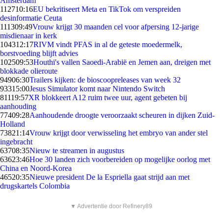
Amsterdam
1127
10:16
EU bekritiseert Meta en TikTok om verspreiden
desinformatie Ceuta
1113
09:49
Vrouw krijgt 30 maanden cel voor afpersing 12-jarige
misdienaar in kerk
1043
12:17
RIVM vindt PFAS in al de geteste moedermelk,
borstvoeding blijft advies
1025
09:53
Houthi's vallen Saoedi-Arabië en Jemen aan, dreigen met
blokkade olieroute
949
06:30
Trailers kijken: de bioscoopreleases van week 32
933
15:00
Jesus Simulator komt naar Nintendo Switch
811
19:57
XR blokkeert A12 ruim twee uur, agent gebeten bij
aanhouding
774
09:28
Aanhoudende droogte veroorzaakt scheuren in dijken Zuid-
Holland
738
21:14
Vrouw krijgt door verwisseling het embryo van ander stel
ingebracht
637
08:35
Nieuw te streamen in augustus
636
23:46
Hoe 30 landen zich voorbereiden op mogelijke oorlog met
China en Noord-Korea
465
20:35
Nieuwe president De la Espriella gaat strijd aan met
drugskartels Colombia
▼ Advertentie door Refinery89