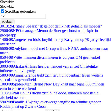
Showbiz
Showbiz
Scrollbar gebruiken
opslaan
30
13:26
Britney Spears: "Ik geloof dat ik heb gefaald als moeder"
29
06/08
NPO-manager Menno de Boer geschorst na dickpic in
groepsapp
14
06/08
Zangeres en Idols-jurylid Jerney Kaagman op 79-jarige leeftijd
overleden
66
06/08
Onlyfans-model met G-cup wil als NASA-ambassadeur naar
maan
85
04/08
'Witte' mannen discrimineren is volgens OM geen enkel
probleem
30
03/08
Alaska Airlines heeft er genoeg van en zet Christelijke
influencer uit vliegtuig
58
03/08
Ariana Grande trekt zich terug uit openbaar leven wegens
speculaties gezondheid
10
03/08
Spider-Man: Brand New Day knalt naar bijna 800 miljoen
euro in eerste weekend
11
03/08
Phil Collins dronk zich bijna dood, kinderen moesten al
afscheid nemen
59
02/08
Familie 16-jarige overweegt aangifte na schuine grappen
Roddelpraat op Zwarte Cross