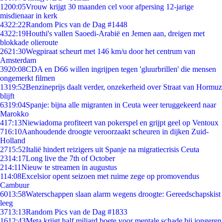
12
00:05
Vrouw krijgt 30 maanden cel voor afpersing 12-jarige
misdienaar in kerk
43
22:22
Random Pics van de Dag #1448
43
22:19
Houthi's vallen Saoedi-Arabië en Jemen aan, dreigen met
blokkade olieroute
26
21:30
Wegpiraat scheurt met 146 km/u door het centrum van
Amsterdam
39
20:08
CDA en D66 willen ingrijpen tegen 'gluurbrillen' die mensen
ongemerkt filmen
13
19:52
Benzineprijs daalt verder, onzekerheid over Straat van Hormuz
blijft
63
19:04
Spanje: bijna alle migranten in Ceuta weer teruggekeerd naar
Marokko
4
17:13
Niewiadoma profiteert van pokerspel en grijpt geel op Ventoux
7
16:10
Aanhoudende droogte veroorzaakt scheuren in dijken Zuid-
Holland
27
15:52
Italië hindert reizigers uit Spanje na migratiecrisis Ceuta
23
14:17
Long live the 7th of October
2
14:11
Nieuw te streamen in augustus
1
14:08
Excelsior opent seizoen met ruime zege op promovendus
Cambuur
60
13:58
Waterschappen slaan alarm wegens droogte: Gereedschapskist
leeg
37
13:13
Random Pics van de Dag #1833
16
12:43
Meta krijgt half miljard boete voor mentale schade bij jongeren