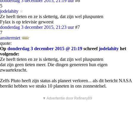
donderdag 3 december 2015, 21:19 uur
#6
5
jodelahity
Ze heeft tieten en ze is sletterig, dat zijn wel pluspunten
Fylax is op televisie geweest
donderdag 3 december 2015, 21:23 uur
#7
7
ansitermiet
quote:
Op
donderdag 3 december 2015 @ 21:19
schreef
jodelahity
het
volgende:
Ze heeft tieten en ze is sletterig, dat zijn wel pluspunten
dat zijn geen tieten meer. Die dingen genereren hun eigen
zwaartekracht.
Zelfs Pluto heeft zijn status als planeet verloren... als dit bericht NASA
bereikt hebben we straks 10 planeten in ons zonnestelsel.
▼ Advertentie door Refinery89