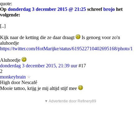
quote:
Op
donderdag 3 december 2015 @ 21:25
schreef
brojo
het
volgende:
[..]
Kijk naar de ketting die ze daar draagt
Is genoeg voor zo'n
aluhoedje
https://twitter.com/HotMarijke/status/619522710402695168/photo/1
Aluhoedje
donderdag 3 december 2015, 21:39 uur
#17
2
monkeybrain
High door Nescafé
Mooie tattoo, krijg je mij altijd stijf mee
▼ Advertentie door Refinery89