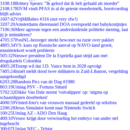
31
08:18
Britney Spears: "Ik geloof dat ik heb gefaald als moeder"
21
08:17
RIVM vindt PFAS in al de geteste moedermelk, borstvoeding
blijft advies
16
07:42
VrijMiBabes #316 (not very sfw!)
32
07:20
Amsterdams dierenasiel DOA overspoeld met babykonijntjes
71
06:36
Meer agressie tegen een andersluidende politieke mening, laat
jij je intimideren?
47
05:37
PostNL-bezorger steekt bewoner na ruzie over pakket
48
05:34
VS: kans op Russische aanval op NAVO-land groeit,
munitietekort wordt probleem
5
05:32
Nieuwe president De la Espriella gaat strijd aan met
drugskartels Colombia
49
05:28
Trump wil dat J.D. Vance hem in 2028 opvolgt
74
05:24
Israël meldt dood twee militairen in Zuid-Libanon, vergelding
aangekondigd
62
03:28
Random Pics van de Dag #1980
8
03:19
Uitslag PSV - Fortuna Sittard
57
02:32
Dikke Van Dale neemt 'vulvalippen' op: 'stigma op
schaamlippen doorbreken'
40
00:59
Vinted-foto's van vrouwen massaal gedeeld op seksfora
22
00:28
Jesus Simulator komt naar Nintendo Switch
1
00:25
Uitslag AZ - ADO Den Haag
4
00:10
Vrouw krijgt door verwisseling het embryo van ander stel
ingebracht
3
00:07
Uitslag NEC - Telstar