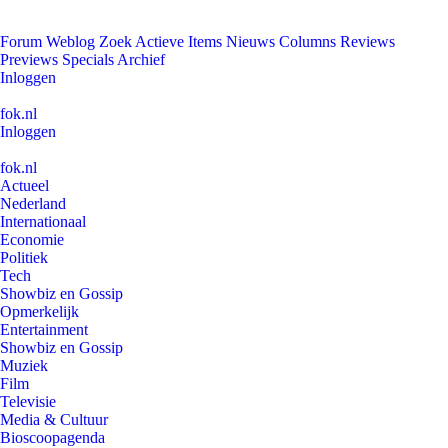
Forum
Weblog
Zoek
Actieve Items
Nieuws
Columns
Reviews
Previews
Specials
Archief
Inloggen
fok.nl
Inloggen
fok.nl
Actueel
Nederland
Internationaal
Economie
Politiek
Tech
Showbiz en Gossip
Opmerkelijk
Entertainment
Showbiz en Gossip
Muziek
Film
Televisie
Media & Cultuur
Bioscoopagenda