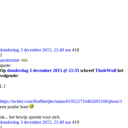
donderdag 3 december 2015, 21:40 uur
#18
1
ansitermiet
quote:
Op
donderdag 3 december 2015 @ 21:35
schreef
ThuleWulf
het
volgende:
[..]
https://twitter.com/HotMarijke/status/619522710402695168/photo/1
een joodse hoer
ok... het bewijs spreekt voor zich.
donderdag 3 december 2015, 21:40 uur
#19
1