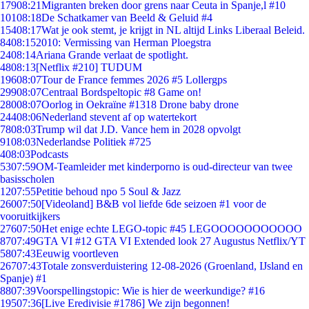
179
08:21
Migranten breken door grens naar Ceuta in Spanje,l #10
101
08:18
De Schatkamer van Beeld & Geluid #4
154
08:17
Wat je ook stemt, je krijgt in NL altijd Links Liberaal Beleid.
84
08:15
2010: Vermissing van Herman Ploegstra
24
08:14
Ariana Grande verlaat de spotlight.
48
08:13
[Netflix #210] TUDUM
196
08:07
Tour de France femmes 2026 #5 Lollergps
299
08:07
Centraal Bordspeltopic #8 Game on!
280
08:07
Oorlog in Oekraïne #1318 Drone baby drone
244
08:06
Nederland stevent af op watertekort
78
08:03
Trump wil dat J.D. Vance hem in 2028 opvolgt
91
08:03
Nederlandse Politiek #725
4
08:03
Podcasts
53
07:59
OM-Teamleider met kinderporno is oud-directeur van twee
basisscholen
12
07:55
Petitie behoud npo 5 Soul & Jazz
260
07:50
[Videoland] B&B vol liefde 6de seizoen #1 voor de
vooruitkijkers
276
07:50
Het enige echte LEGO-topic #45 LEGOOOOOOOOOOO
87
07:49
GTA VI #12 GTA VI Extended look 27 Augustus Netflix/YT
58
07:43
Eeuwig voortleven
267
07:43
Totale zonsverduistering 12-08-2026 (Groenland, IJsland en
Spanje) #1
88
07:39
Voorspellingstopic: Wie is hier de weerkundige? #16
195
07:36
[Live Eredivisie #1786] We zijn begonnen!