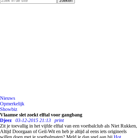
Nieuws
Opmerkelijk
Showbiz
Vlaamse slet zoekt elftal voor gangbang
Djeez
03-12-2015 21:13
print
Zit je toevallig in het vijfde elftal van een voetbalclub als Niet Rukken,
Altijd Doorgaan of Geil-Wit en heb je altijd al eens iets origineels
willen doen met je voetbalmaten? Meld je dan snel aan bij
Hot