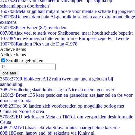
57
07/08
Dikke Van Dale neemt 'vulvalippen' op: 'stigma op
schaamlippen doorbreken'
16
07/08
Meta krijgt half miljard boete voor mentale schade bij jongeren
20
07/08
Denemarken pakt AI-gebruik in scholen aan: extra mondelinge
examens
25
07/08
Peter Faber (82) overleden
0
07/08
Ajax veel te sterk voor Shelbourne, maar houdt schade beperkt
1
07/08
Nieuwkomers schitteren bij ruime Europese zege FC Twente
19
07/08
Random Pics van de Dag #1978
Actieve items
Actieve items
Scrollbar gebruiken
opslaan
35
08:27
XR blokkeert A12 ruim twee uur, agent gebeten bij
aanhouding
3
08:25
Vollering slaat dubbelslag in Nice en neemt geel over
12
08:24
Broer 135 keer gestoken en gesneden: zes jaar cel en tbs voor
doodslag Gouda
6
08:23
Hoe 30 landen zich voorbereiden op mogelijke oorlog met
China en Noord-Korea
57
08:22
EU bekritiseert Meta en TikTok om verspreiden desinformatie
Ceuta
4
08:21
MIVD-baas lekt via Strava routes naar geheime kazerne
8
08:18
Geen 'happy end' bij seksdate via Kinky.nl