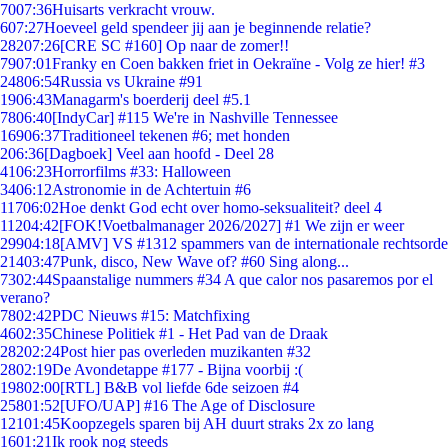
70
07:36
Huisarts verkracht vrouw.
6
07:27
Hoeveel geld spendeer jij aan je beginnende relatie?
282
07:26
[CRE SC #160] Op naar de zomer!!
79
07:01
Franky en Coen bakken friet in Oekraïne - Volg ze hier! #3
248
06:54
Russia vs Ukraine #91
19
06:43
Managarm's boerderij deel #5.1
78
06:40
[IndyCar] #115 We're in Nashville Tennessee
169
06:37
Traditioneel tekenen #6; met honden
2
06:36
[Dagboek] Veel aan hoofd - Deel 28
41
06:23
Horrorfilms #33: Halloween
34
06:12
Astronomie in de Achtertuin #6
117
06:02
Hoe denkt God echt over homo-seksualiteit? deel 4
112
04:42
[FOK!Voetbalmanager 2026/2027] #1 We zijn er weer
299
04:18
[AMV] VS #1312 spammers van de internationale rechtsorde
214
03:47
Punk, disco, New Wave of? #60 Sing along...
73
02:44
Spaanstalige nummers #34 A que calor nos pasaremos por el
verano?
78
02:42
PDC Nieuws #15: Matchfixing
46
02:35
Chinese Politiek #1 - Het Pad van de Draak
282
02:24
Post hier pas overleden muzikanten #32
28
02:19
De Avondetappe #177 - Bijna voorbij :(
198
02:00
[RTL] B&B vol liefde 6de seizoen #4
258
01:52
[UFO/UAP] #16 The Age of Disclosure
121
01:45
Koopzegels sparen bij AH duurt straks 2x zo lang
16
01:21
Ik rook nog steeds