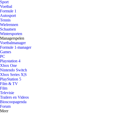
Sport
Voetbal
Formule 1
Autosport
Tennis
Wielrennen
Schaatsen
Wintersporten
Managerspelen
Voetbalmanager
Formule 1-manager
Games
PC
Playstation 4
Xbox One
Nintendo Switch
Xbox Series X|S
PlayStation 5
Film & TV
Film
Televisie
Trailers en Videos
Bioscoopagenda
Forum
Meer