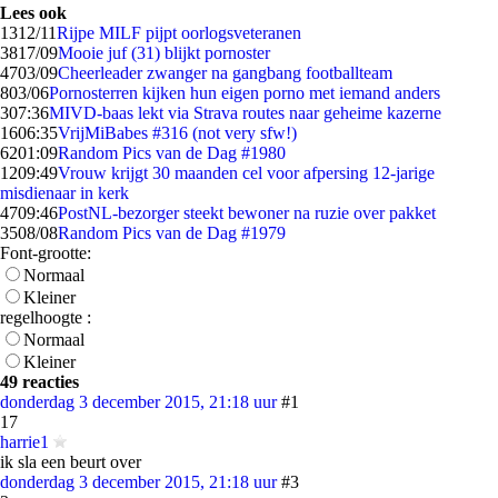
Lees ook
13
12/11
Rijpe MILF pijpt oorlogsveteranen
38
17/09
Mooie juf (31) blijkt pornoster
47
03/09
Cheerleader zwanger na gangbang footballteam
8
03/06
Pornosterren kijken hun eigen porno met iemand anders
3
07:36
MIVD-baas lekt via Strava routes naar geheime kazerne
16
06:35
VrijMiBabes #316 (not very sfw!)
62
01:09
Random Pics van de Dag #1980
12
09:49
Vrouw krijgt 30 maanden cel voor afpersing 12-jarige
misdienaar in kerk
47
09:46
PostNL-bezorger steekt bewoner na ruzie over pakket
35
08/08
Random Pics van de Dag #1979
Font-grootte:
Normaal
Kleiner
regelhoogte :
Normaal
Kleiner
49 reacties
donderdag 3 december 2015, 21:18 uur
#1
17
harrie1
ik sla een beurt over
donderdag 3 december 2015, 21:18 uur
#3