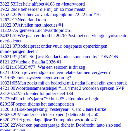
38
22:53
Het hele alfabet #108 en 4letterwoord
19
22:29
de beheerder die mij oh zo moe maakt.
185
22:22
Post hier zo vaak mogelijk om 22:22 uur #76
126
22:13
Nederland toen
110
22:07
Afvallen met injecties #4
11
22:07
Algemeen Luchtvaarttopic #61
249
21:52
Wie gaan er dood in 2026?Post met een vleugje cynisme de
overledenen.
113
21:37
Roddelpraat onder vuur: ongepaste opmerkingen
minderjarigen deel 2
136
21:35
[DRT SC] #6: RendacGoden sponsored by TONZON
81
21:23
Vuelta a España 2026 #1
184
21:18
NEC #77: Wat een seizoen is dit zeg
63
21:07
Zou je vreemdgaan in een relatie kunnen vergeven?
3
21:06
Scholensysteem tegenwoordig?
103
21:05
Man zoekt mij en bedreigt mij, nadat ik met zijn zoon sprak
47
21:00
Woordensamenstelspel #1184 met 2 woorden spreken SVP
281
20:54
Van kleuter tot puber deel 184
227
20:47
archito's jaren '70 huis #5 - Een nieuw begin
8
20:36
Poepen tijdens het tandenpoetsen
18
20:31
[Boekbespreking] Yesteryear - Caro Claire Burke
206
20:29
Verander een letter expert (7lettereditie) #50
63
20:27
Het grote dagelijkse Trump nieuws topic #31
23
20:22
Weer een parkeergarage dicht in Dordrecht, auto's zo snel
mogelijk weg