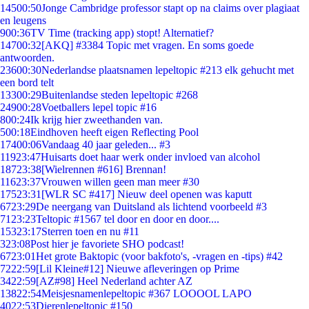
145
00:50
Jonge Cambridge professor stapt op na claims over plagiaat
en leugens
9
00:36
TV Time (tracking app) stopt! Alternatief?
147
00:32
[AKQ] #3384 Topic met vragen. En soms goede
antwoorden.
236
00:30
Nederlandse plaatsnamen lepeltopic #213 elk gehucht met
een bord telt
133
00:29
Buitenlandse steden lepeltopic #268
249
00:28
Voetballers lepel topic #16
8
00:24
Ik krijg hier zweethanden van.
5
00:18
Eindhoven heeft eigen Reflecting Pool
174
00:06
Vandaag 40 jaar geleden... #3
119
23:47
Huisarts doet haar werk onder invloed van alcohol
187
23:38
[Wielrennen #616] Brennan!
116
23:37
Vrouwen willen geen man meer #30
175
23:31
[WLR SC #417] Nieuw deel openen was kaputt
67
23:29
De neergang van Duitsland als lichtend voorbeeld #3
71
23:23
Teltopic #1567 tel door en door en door....
153
23:17
Sterren toen en nu #11
3
23:08
Post hier je favoriete SHO podcast!
67
23:01
Het grote Baktopic (voor bakfoto's, -vragen en -tips) #42
72
22:59
[Lil Kleine#12] Nieuwe afleveringen op Prime
34
22:59
[AZ#98] Heel Nederland achter AZ
138
22:54
Meisjesnamenlepeltopic #367 LOOOOL LAPO
40
22:53
Dierenlepeltopic #150