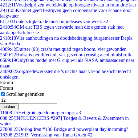
42
12:11
Voedselprijzen wereldwijd op hoogste niveau in ruim drie jaar
29
11:05
Kabinet geeft bedrijven geen compensatie voor schade door
laagwater
6
11:03
Trailers kijken: de bioscoopreleases van week 32
24
10:54
OM eist TBS tegen verwarde man die agenten stak met
aardappelschilmesje
24
10:18
Vier aanhoudingen na doodsbedreiging burgemeester Depla
van Breda
40
09:42
Duitser (93) crasht met quad tegen boom, vier gewonden
25
09:22
Huisarts per direct uit vak gezet om ernstig alcoholmisbruik
66
09:19
Onlyfans-model met G-cup wil als NASA-ambassadeur naar
maan
24
09:02
Zorgmedewerkster die 's nachts haar vriend bezocht terecht
ontslagen
Forum
Forum
Scrollbar gebruiken
opslaan
116
08:25
Het grote goedemorgen topic #3
6
08:25
[INFLUENCERS #297] Toetjes & Bevers & Zwemmen in
water
278
08:23
Oorlog Iran #136 Bridge and powerplant day incoming?
163
08:23
1993: Vermissing van Tanja Groen #2