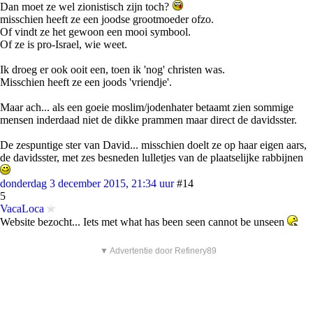
Dan moet ze wel zionistisch zijn toch?
misschien heeft ze een joodse grootmoeder ofzo.
Of vindt ze het gewoon een mooi symbool.
Of ze is pro-Israel, wie weet.
Ik droeg er ook ooit een, toen ik 'nog' christen was.
Misschien heeft ze een joods 'vriendje'.
Maar ach... als een goeie moslim/jodenhater betaamt zien sommige
mensen inderdaad niet de dikke prammen maar direct de davidsster.
De zespuntige ster van David... misschien doelt ze op haar eigen aars,
de davidsster, met zes besneden lulletjes van de plaatselijke rabbijnen
donderdag 3 december 2015, 21:34 uur
#14
5
VacaLoca
Website bezocht... Iets met what has been seen cannot be unseen
▼ Advertentie door Refinery89