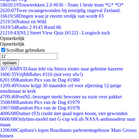
180
20:19
Touwtrekken 2.0 #636 - Team 1 beste team *G* *O*
26
20:07
Twee zwaargewonden bij eenzijdig ongeval Zeeland.
166
19:58
Dingen waar je enorm vrolijk van wordt #3
25
19:56
Natuur en Wild
16
19:54
Radio 2 #145 Ruud 66
212
19:43
[NL] Street View Quiz [#122] - Loogisch toch
Opmerkelijk
Opmerkelijk
Scrollbar gebruiken
opslaan
3
07:36
MIVD-baas lekt via Strava routes naar geheime kazerne
16
06:35
VrijMiBabes #316 (not very sfw!)
62
01:09
Random Pics van de Dag #1980
12
09:49
Vrouw krijgt 30 maanden cel voor afpersing 12-jarige
misdienaar in kerk
47
09:46
PostNL-bezorger steekt bewoner na ruzie over pakket
35
08/08
Random Pics van de Dag #1979
19
07/08
Random Pics van de Dag #1978
40
06/08
Duitser (93) crasht met quad tegen boom, vier gewonden
66
06/08
Onlyfans-model met G-cup wil als NASA-ambassadeur naar
maan
12
06/08
Capibara's lopen Braziliaans parlementsgebouw Mato Grosso
binnen