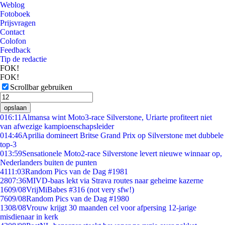
Weblog
Fotoboek
Prijsvragen
Contact
Colofon
Feedback
Tip de redactie
FOK!
FOK!
Scrollbar gebruiken
opslaan
0
16:11
Almansa wint Moto3-race Silverstone, Uriarte profiteert niet
van afwezige kampioenschapsleider
0
14:46
Aprilia domineert Britse Grand Prix op Silverstone met dubbele
top-3
0
13:59
Sensationele Moto2-race Silverstone levert nieuwe winnaar op,
Nederlanders buiten de punten
41
11:03
Random Pics van de Dag #1981
28
07:36
MIVD-baas lekt via Strava routes naar geheime kazerne
16
09/08
VrijMiBabes #316 (not very sfw!)
76
09/08
Random Pics van de Dag #1980
13
08/08
Vrouw krijgt 30 maanden cel voor afpersing 12-jarige
misdienaar in kerk