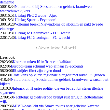
dementie
500
18:34
Natuurbrand bij Soesterduinen geblust, brandweer
waarschuwt kijkers
393
16:51
Uitslag PEC Zwolle - Ajax
369
15:31
Uitslag Sparta - Feyenoord
300
19:28
Vollering breekt Niewiadoma op slotklim en pakt tweede
eindzege
234
19:31
Uitslag sc Heerenveen - FC Twente
226
17:36
Uitslag FC Groningen - FC Utrecht
▼ Advertentie door Refinery89
Lees ook
28
23/06
Koerden raken IS in 'hart van kalifaat'
9
22/06
Europol-team schuimt web af naar IS-accounts
58
20/06
IS-strijder filmt zijn eigen dood
0
06:30
Grote kans op vijfde regionale hittegolf met lokaal 35 graden
4
18:34
Natuurbrand bij Soesterduinen geblust, brandweer waarschuwt
kijkers
13
10:03
Inbraak bij Haagse politie: dieven betrapt bij stelen illegale
sigaretten
27
09:50
Nachtelijk gebiedsverbod brengt rust terug in Rotterdamse
wijk
28
07:36
MIVD-baas lekt via Strava routes naar geheime kazerne