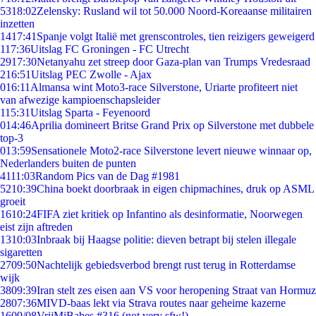
53
18:02
Zelensky: Rusland wil tot 50.000 Noord-Koreaanse militairen
inzetten
14
17:41
Spanje volgt Italië met grenscontroles, tien reizigers geweigerd
1
17:36
Uitslag FC Groningen - FC Utrecht
29
17:30
Netanyahu zet streep door Gaza-plan van Trumps Vredesraad
2
16:51
Uitslag PEC Zwolle - Ajax
0
16:11
Almansa wint Moto3-race Silverstone, Uriarte profiteert niet
van afwezige kampioenschapsleider
1
15:31
Uitslag Sparta - Feyenoord
0
14:46
Aprilia domineert Britse Grand Prix op Silverstone met dubbele
top-3
0
13:59
Sensationele Moto2-race Silverstone levert nieuwe winnaar op,
Nederlanders buiten de punten
41
11:03
Random Pics van de Dag #1981
52
10:39
China boekt doorbraak in eigen chipmachines, druk op ASML
groeit
16
10:24
FIFA ziet kritiek op Infantino als desinformatie, Noorwegen
eist zijn aftreden
13
10:03
Inbraak bij Haagse politie: dieven betrapt bij stelen illegale
sigaretten
27
09:50
Nachtelijk gebiedsverbod brengt rust terug in Rotterdamse
wijk
38
09:39
Iran stelt zes eisen aan VS voor heropening Straat van Hormuz
28
07:36
MIVD-baas lekt via Strava routes naar geheime kazerne
16
09/08
VrijMiBabes #316 (not very sfw!)