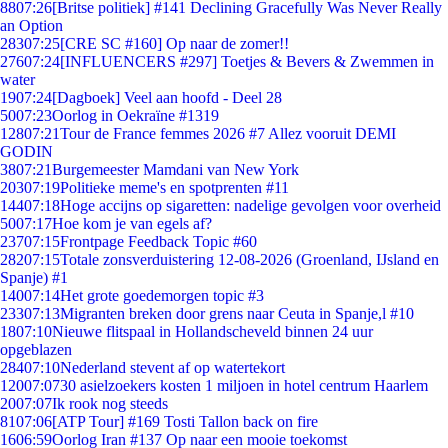
88
07:26
[Britse politiek] #141 Declining Gracefully Was Never Really
an Option
283
07:25
[CRE SC #160] Op naar de zomer!!
276
07:24
[INFLUENCERS #297] Toetjes & Bevers & Zwemmen in
water
19
07:24
[Dagboek] Veel aan hoofd - Deel 28
50
07:23
Oorlog in Oekraïne #1319
128
07:21
Tour de France femmes 2026 #7 Allez vooruit DEMI
GODIN
38
07:21
Burgemeester Mamdani van New York
203
07:19
Politieke meme's en spotprenten #11
144
07:18
Hoge accijns op sigaretten: nadelige gevolgen voor overheid
50
07:17
Hoe kom je van egels af?
237
07:15
Frontpage Feedback Topic #60
282
07:15
Totale zonsverduistering 12-08-2026 (Groenland, IJsland en
Spanje) #1
140
07:14
Het grote goedemorgen topic #3
233
07:13
Migranten breken door grens naar Ceuta in Spanje,l #10
18
07:10
Nieuwe flitspaal in Hollandscheveld binnen 24 uur
opgeblazen
284
07:10
Nederland stevent af op watertekort
120
07:07
30 asielzoekers kosten 1 miljoen in hotel centrum Haarlem
20
07:07
Ik rook nog steeds
81
07:06
[ATP Tour] #169 Tosti Tallon back on fire
16
06:59
Oorlog Iran #137 Op naar een mooie toekomst