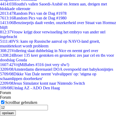
44
14:03
Houthi's vallen Saoedi-Arabië en Jemen aan, dreigen met
blokkade olieroute
20
13:47
Random Pics van de Dag #1978
76
13:16
Random Pics van de Dag #1980
14
13:06
Benzineprijs daalt verder, onzekerheid over Straat van Hormuz
blijft
8
12:37
Vrouw krijgt door verwisseling het embryo van ander stel
ingebracht
51
11:40
VS: kans op Russische aanval op NAVO-land groeit,
munitietekort wordt probleem
3
08:25
Vollering slaat dubbelslag in Nice en neemt geel over
12
08:24
Broer 135 keer gestoken en gesneden: zes jaar cel en tbs voor
doodslag Gouda
16
07:42
VrijMiBabes #316 (not very sfw!)
32
09/08
Amsterdams dierenasiel DOA overspoeld met babykonijntjes
57
09/08
Dikke Van Dale neemt 'vulvalippen' op: 'stigma op
schaamlippen doorbreken'
22
09/08
Jesus Simulator komt naar Nintendo Switch
1
09/08
Uitslag AZ - ADO Den Haag
Forum
Forum
Scrollbar gebruiken
opslaan