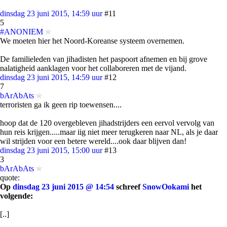
dinsdag 23 juni 2015, 14:59 uur
#11
5
#ANONIEM
We moeten hier het Noord-Koreanse systeem overnemen.
De familieleden van jihadisten het paspoort afnemen en bij grove
nalatigheid aanklagen voor het collaboreren met de vijand.
dinsdag 23 juni 2015, 14:59 uur
#12
7
bArAbAts
terroristen ga ik geen rip toewensen....
hoop dat de 120 overgebleven jihadstrijders een eervol vervolg van
hun reis krijgen.....maar iig niet meer terugkeren naar NL, als je daar
wil strijden voor een betere wereld....ook daar blijven dan!
dinsdag 23 juni 2015, 15:00 uur
#13
3
bArAbAts
quote:
Op
dinsdag 23 juni 2015 @ 14:54
schreef
SnowOokami
het
volgende:
[..]