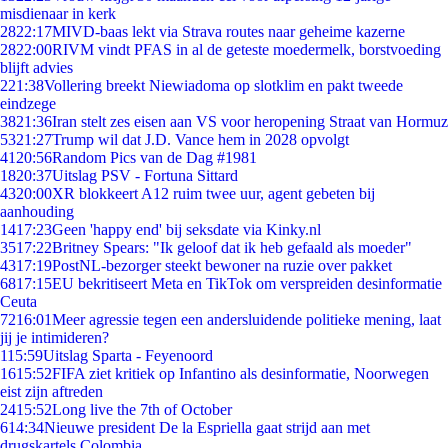
misdienaar in kerk
28
22:17
MIVD-baas lekt via Strava routes naar geheime kazerne
28
22:00
RIVM vindt PFAS in al de geteste moedermelk, borstvoeding
blijft advies
2
21:38
Vollering breekt Niewiadoma op slotklim en pakt tweede
eindzege
38
21:36
Iran stelt zes eisen aan VS voor heropening Straat van Hormuz
53
21:27
Trump wil dat J.D. Vance hem in 2028 opvolgt
41
20:56
Random Pics van de Dag #1981
18
20:37
Uitslag PSV - Fortuna Sittard
43
20:00
XR blokkeert A12 ruim twee uur, agent gebeten bij
aanhouding
14
17:23
Geen 'happy end' bij seksdate via Kinky.nl
35
17:22
Britney Spears: "Ik geloof dat ik heb gefaald als moeder"
43
17:19
PostNL-bezorger steekt bewoner na ruzie over pakket
68
17:15
EU bekritiseert Meta en TikTok om verspreiden desinformatie
Ceuta
72
16:01
Meer agressie tegen een andersluidende politieke mening, laat
jij je intimideren?
1
15:59
Uitslag Sparta - Feyenoord
16
15:52
FIFA ziet kritiek op Infantino als desinformatie, Noorwegen
eist zijn aftreden
24
15:52
Long live the 7th of October
6
14:34
Nieuwe president De la Espriella gaat strijd aan met
drugskartels Colombia