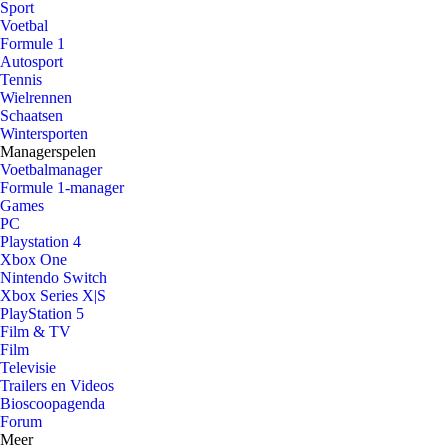
Sport
Voetbal
Formule 1
Autosport
Tennis
Wielrennen
Schaatsen
Wintersporten
Managerspelen
Voetbalmanager
Formule 1-manager
Games
PC
Playstation 4
Xbox One
Nintendo Switch
Xbox Series X|S
PlayStation 5
Film & TV
Film
Televisie
Trailers en Videos
Bioscoopagenda
Forum
Meer