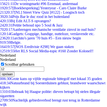
156
21:11
De woningmarkt #96 Eenmaal, andermaal
19
20:57
[Boekbespreking] Yesteryear - Caro Claire Burke
213
20:37
[NL] Street View Quiz [#122] - Loogisch toch
39
20:34
Prijs Bar le duc rood in het buitenland
4
20:33
Bij Edit ALT-S opvangen?
24
20:31
Petitie behoud npo 5 Soul & Jazz
70
20:17
Aanbrengen mechanische ventilatie zinvol in oud huis?
1
20:14
Gadgets: Grappige, handige, nutteloze, verslavende etc.
236
20:11
archito's jaren '70 huis #5 - Een nieuw begin
9
19:59
Belgie.
164
19:57
[NOS Eredivisie #298] We gaan staken
125
19:55
Het RLS Social Media-topic #160 Zonder Kolonel!!
Nederland
Nederland
Scrollbar gebruiken
opslaan
0
06:30
Grote kans op vijfde regionale hittegolf met lokaal 35 graden
4
18:34
Natuurbrand bij Soesterduinen geblust, brandweer waarschuwt
kijkers
13
10:03
Inbraak bij Haagse politie: dieven betrapt bij stelen illegale
sigaretten
27
09:50
Nachtelijk gebiedsverbod brengt rust terug in Rotterdamse
wijk