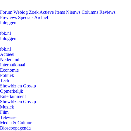
Forum
Weblog
Zoek
Actieve Items
Nieuws
Columns
Reviews
Previews
Specials
Archief
Inloggen
fok.nl
Inloggen
fok.nl
Actueel
Nederland
Internationaal
Economie
Politiek
Tech
Showbiz en Gossip
Opmerkelijk
Entertainment
Showbiz en Gossip
Muziek
Film
Televisie
Media & Cultuur
Bioscoopagenda