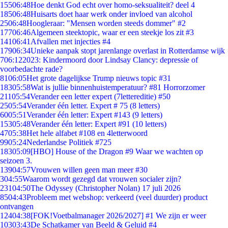
155
06:48
Hoe denkt God echt over homo-seksualiteit? deel 4
185
06:48
Huisarts doet haar werk onder invloed van alcohol
25
06:48
Hoogleraar: "Mensen worden steeds dommer" #2
177
06:46
Algemeen steektopic, waar er een steekje los zit #3
141
06:41
Afvallen met injecties #4
179
06:34
Unieke aanpak stopt jarenlange overlast in Rotterdamse wijk
7
06:12
2023: Kindermoord door Lindsay Clancy: depressie of
voorbedachte rade?
81
06:05
Het grote dagelijkse Trump nieuws topic #31
183
05:58
Wat is jullie binnenhuistemperatuur? #81 Horrorzomer
211
05:54
Verander een letter expert (7lettereditie) #50
25
05:54
Verander één letter. Expert # 75 (8 letters)
60
05:51
Verander één letter: Expert #143 (9 letters)
153
05:48
Verander één letter: Expert #91 (10 letters)
47
05:38
Het hele alfabet #108 en 4letterwoord
99
05:24
Nederlandse Politiek #725
183
05:09
[HBO] House of the Dragon #9 Waar we wachten op
seizoen 3.
139
04:57
Vrouwen willen geen man meer #30
3
04:55
Waarom wordt gezegd dat vrouwen socialer zijn?
231
04:50
The Odyssey (Christopher Nolan) 17 juli 2026
85
04:43
Probleem met webshop: verkeerd (veel duurder) product
ontvangen
124
04:38
[FOK!Voetbalmanager 2026/2027] #1 We zijn er weer
103
03:43
De Schatkamer van Beeld & Geluid #4