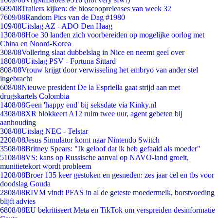
6
09/08
Trailers kijken: de bioscoopreleases van week 32
76
09/08
Random Pics van de Dag #1980
1
09/08
Uitslag AZ - ADO Den Haag
13
08/08
Hoe 30 landen zich voorbereiden op mogelijke oorlog met
China en Noord-Korea
3
08/08
Vollering slaat dubbelslag in Nice en neemt geel over
18
08/08
Uitslag PSV - Fortuna Sittard
8
08/08
Vrouw krijgt door verwisseling het embryo van ander stel
ingebracht
6
08/08
Nieuwe president De la Espriella gaat strijd aan met
drugskartels Colombia
14
08/08
Geen 'happy end' bij seksdate via Kinky.nl
43
08/08
XR blokkeert A12 ruim twee uur, agent gebeten bij
aanhouding
3
08/08
Uitslag NEC - Telstar
22
08/08
Jesus Simulator komt naar Nintendo Switch
35
08/08
Britney Spears: "Ik geloof dat ik heb gefaald als moeder"
51
08/08
VS: kans op Russische aanval op NAVO-land groeit,
munitietekort wordt probleem
12
08/08
Broer 135 keer gestoken en gesneden: zes jaar cel en tbs voor
doodslag Gouda
28
08/08
RIVM vindt PFAS in al de geteste moedermelk, borstvoeding
blijft advies
68
08/08
EU bekritiseert Meta en TikTok om verspreiden desinformatie