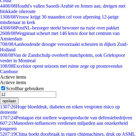
Ceuta
44
08/08
Houthi's vallen Saoedi-Arabië en Jemen aan, dreigen met
blokkade olieroute
13
08/08
Vrouw krijgt 30 maanden cel voor afpersing 12-jarige
misdienaar in kerk
43
08/08
PostNL-bezorger steekt bewoner na ruzie over pakket
26
08/08
Wegpiraat scheurt met 146 km/u door het centrum van
Amsterdam
7
08/08
Aanhoudende droogte veroorzaakt scheuren in dijken Zuid-
Holland
0
08/08
Van de Zandschulp overleeft matchpoints, ook Griekspoor
verder in Montreal
1
08/08
Excelsior opent seizoen met ruime zege op promovendus
Cambuur
Actieve items
Actieve items
Scrollbar gebruiken
opslaan
13
07:26
Hoge bloeddruk, diabetes en roken vergroten risico op
dementie
17
07:24
Pentagon eist snellere wapenproductie van defensiebedrijven
6
07:21
Manosfeer-influencers verdienen miljarden aan onzekerheid
jongeren
52
07:19
China boekt doorbraak in eigen chipmachines, druk op ASML