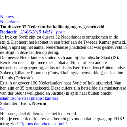
Nieuws
Nederland
Tot dusver 32 Nederlandse kalifaatgangers gesneuveld
Redactie
23-06-2015 14:51
print
In Irak en Syrië zijn tot dusver 32 Nederlanders omgekomen in de
strijd. Dat heeft het kabinet in een brief aan de Tweede Kamer gemeld.
Begin april lag het aantal Nederlandse jihadisten dat was gesneuveld in
de strijd in deze landen op dertig.
De meeste Nederlanders sluiten zich aan bij Islamitische Staat (IS).
Een klein deel strijdt mee met Jabhat al-Nusra of een andere
terroristische groepering, aldus ministers Bert Koenders (Buitenlandse
Zaken), Lilianne Ploumen (Ontwikkelingssamenwerking) en Jeanine
Hennis (Defensie).
Er zijn ongeveer 190 Nederlanders naar Syrië of Irak afgereisd. Van
hen zijn er 35 teruggekeerd. Deze cijfers zijn hetzelfde als minister Ard
van der Steur (Veiligheid en Justitie) in april naar buiten bracht.
islamitische staat
jihadist
kalifaat
Submitter:
Bron:
Novum
52
Help ons; deel dit item als je het leuk vond
Heb je een leuk of interessant bericht gevonden dat je graag op FOK!
terug ziet?
Tip ons dan via de submit!