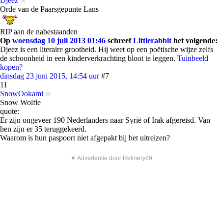
Djeez
Orde van de Paarsgepunte Lans
RIP aan de nabestaanden
Op
woensdag 10 juli 2013 01:46
schreef
Littlerabbit
het volgende:
Djeez is een literaire grootheid. Hij weet op een poëtische wijze zelfs
de schoonheid in een kinderverkrachting bloot te leggen.
Tuinbeeld
kopen?
dinsdag 23 juni 2015, 14:54 uur
#7
11
SnowOokami
Snow Wolfie
quote:
Er zijn ongeveer 190 Nederlanders naar Syrië of Irak afgereisd. Van
hen zijn er 35 teruggekeerd.
Waarom is hun paspoort niet afgepakt bij het uitreizen?
▼ Advertentie door Refinery89