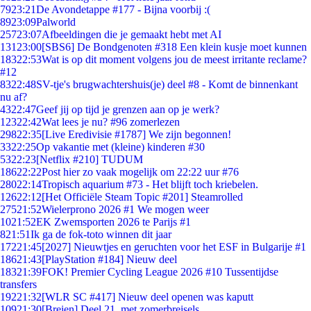
79
23:21
De Avondetappe #177 - Bijna voorbij :(
89
23:09
Palworld
257
23:07
Afbeeldingen die je gemaakt hebt met AI
131
23:00
[SBS6] De Bondgenoten #318 Een klein kusje moet kunnen
183
22:53
Wat is op dit moment volgens jou de meest irritante reclame?
#12
83
22:48
SV-tje's brugwachtershuis(je) deel #8 - Komt de binnenkant
nu af?
43
22:47
Geef jij op tijd je grenzen aan op je werk?
123
22:42
Wat lees je nu? #96 zomerlezen
298
22:35
[Live Eredivisie #1787] We zijn begonnen!
33
22:25
Op vakantie met (kleine) kinderen #30
53
22:23
[Netflix #210] TUDUM
186
22:22
Post hier zo vaak mogelijk om 22:22 uur #76
280
22:14
Tropisch aquarium #73 - Het blijft toch kriebelen.
126
22:12
[Het Officiële Steam Topic #201] Steamrolled
275
21:52
Wielerprono 2026 #1 We mogen weer
10
21:52
EK Zwemsporten 2026 te Parijs #1
8
21:51
Ik ga de fok-toto winnen dit jaar
172
21:45
[2027] Nieuwtjes en geruchten voor het ESF in Bulgarije #1
186
21:43
[PlayStation #184] Nieuw deel
183
21:39
FOK! Premier Cycling League 2026 #10 Tussentijdse
transfers
192
21:32
[WLR SC #417] Nieuw deel openen was kaputt
109
21:30
[Breien] Deel 21, met zomerbreisels