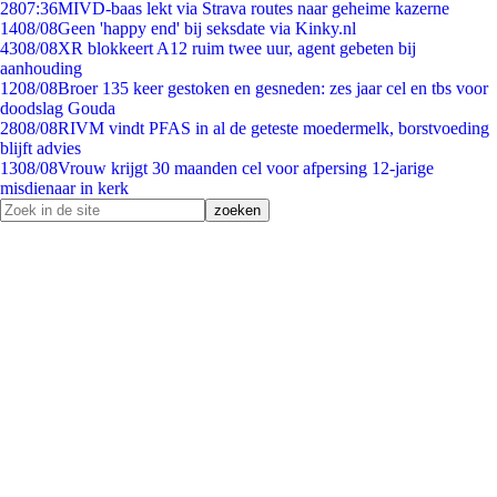
28
07:36
MIVD-baas lekt via Strava routes naar geheime kazerne
14
08/08
Geen 'happy end' bij seksdate via Kinky.nl
43
08/08
XR blokkeert A12 ruim twee uur, agent gebeten bij
aanhouding
12
08/08
Broer 135 keer gestoken en gesneden: zes jaar cel en tbs voor
doodslag Gouda
28
08/08
RIVM vindt PFAS in al de geteste moedermelk, borstvoeding
blijft advies
13
08/08
Vrouw krijgt 30 maanden cel voor afpersing 12-jarige
misdienaar in kerk