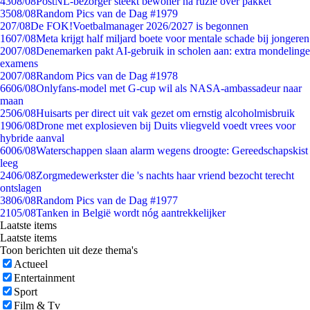
43
08/08
PostNL-bezorger steekt bewoner na ruzie over pakket
35
08/08
Random Pics van de Dag #1979
2
07/08
De FOK!Voetbalmanager 2026/2027 is begonnen
16
07/08
Meta krijgt half miljard boete voor mentale schade bij jongeren
20
07/08
Denemarken pakt AI-gebruik in scholen aan: extra mondelinge
examens
20
07/08
Random Pics van de Dag #1978
66
06/08
Onlyfans-model met G-cup wil als NASA-ambassadeur naar
maan
25
06/08
Huisarts per direct uit vak gezet om ernstig alcoholmisbruik
19
06/08
Drone met explosieven bij Duits vliegveld voedt vrees voor
hybride aanval
60
06/08
Waterschappen slaan alarm wegens droogte: Gereedschapskist
leeg
24
06/08
Zorgmedewerkster die 's nachts haar vriend bezocht terecht
ontslagen
38
06/08
Random Pics van de Dag #1977
21
05/08
Tanken in België wordt nóg aantrekkelijker
Laatste items
Laatste items
Toon berichten uit deze thema's
Actueel
Entertainment
Sport
Film & Tv