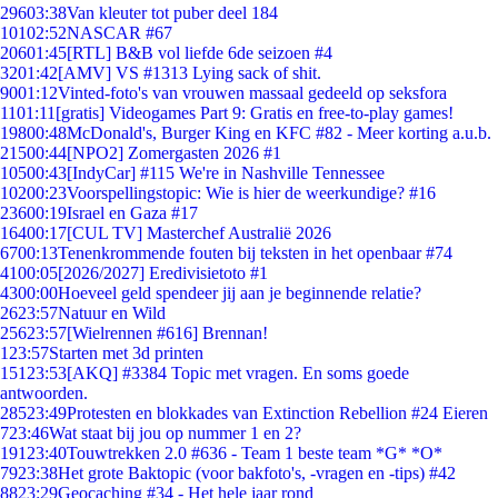
296
03:38
Van kleuter tot puber deel 184
101
02:52
NASCAR #67
206
01:45
[RTL] B&B vol liefde 6de seizoen #4
32
01:42
[AMV] VS #1313 Lying sack of shit.
90
01:12
Vinted-foto's van vrouwen massaal gedeeld op seksfora
11
01:11
[gratis] Videogames Part 9: Gratis en free-to-play games!
198
00:48
McDonald's, Burger King en KFC #82 - Meer korting a.u.b.
215
00:44
[NPO2] Zomergasten 2026 #1
105
00:43
[IndyCar] #115 We're in Nashville Tennessee
102
00:23
Voorspellingstopic: Wie is hier de weerkundige? #16
236
00:19
Israel en Gaza #17
164
00:17
[CUL TV] Masterchef Australië 2026
67
00:13
Tenenkrommende fouten bij teksten in het openbaar #74
41
00:05
[2026/2027] Eredivisietoto #1
43
00:00
Hoeveel geld spendeer jij aan je beginnende relatie?
26
23:57
Natuur en Wild
256
23:57
[Wielrennen #616] Brennan!
1
23:57
Starten met 3d printen
151
23:53
[AKQ] #3384 Topic met vragen. En soms goede
antwoorden.
285
23:49
Protesten en blokkades van Extinction Rebellion #24 Eieren
7
23:46
Wat staat bij jou op nummer 1 en 2?
191
23:40
Touwtrekken 2.0 #636 - Team 1 beste team *G* *O*
79
23:38
Het grote Baktopic (voor bakfoto's, -vragen en -tips) #42
88
23:29
Geocaching #34 - Het hele jaar rond