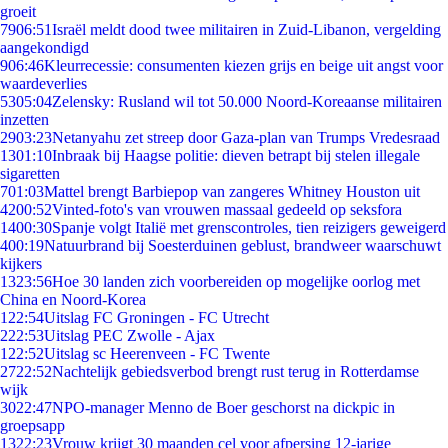
groeit
79
06:51
Israël meldt dood twee militairen in Zuid-Libanon, vergelding
aangekondigd
9
06:46
Kleurrecessie: consumenten kiezen grijs en beige uit angst voor
waardeverlies
53
05:04
Zelensky: Rusland wil tot 50.000 Noord-Koreaanse militairen
inzetten
29
03:23
Netanyahu zet streep door Gaza-plan van Trumps Vredesraad
13
01:10
Inbraak bij Haagse politie: dieven betrapt bij stelen illegale
sigaretten
7
01:03
Mattel brengt Barbiepop van zangeres Whitney Houston uit
42
00:52
Vinted-foto's van vrouwen massaal gedeeld op seksfora
14
00:30
Spanje volgt Italië met grenscontroles, tien reizigers geweigerd
4
00:19
Natuurbrand bij Soesterduinen geblust, brandweer waarschuwt
kijkers
13
23:56
Hoe 30 landen zich voorbereiden op mogelijke oorlog met
China en Noord-Korea
1
22:54
Uitslag FC Groningen - FC Utrecht
2
22:53
Uitslag PEC Zwolle - Ajax
1
22:52
Uitslag sc Heerenveen - FC Twente
27
22:52
Nachtelijk gebiedsverbod brengt rust terug in Rotterdamse
wijk
30
22:47
NPO-manager Menno de Boer geschorst na dickpic in
groepsapp
13
22:23
Vrouw krijgt 30 maanden cel voor afpersing 12-jarige