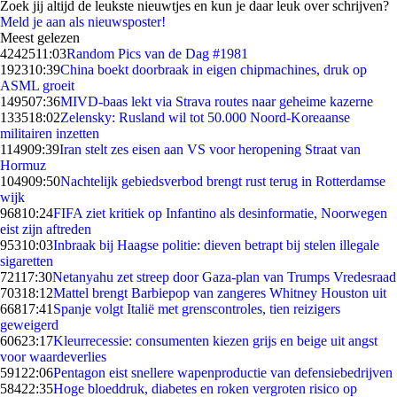
Zoek jij altijd de leukste nieuwtjes en kun je daar leuk over schrijven?
Meld je aan als nieuwsposter!
Meest gelezen
42425
11:03
Random Pics van de Dag #1981
1923
10:39
China boekt doorbraak in eigen chipmachines, druk op
ASML groeit
1495
07:36
MIVD-baas lekt via Strava routes naar geheime kazerne
1335
18:02
Zelensky: Rusland wil tot 50.000 Noord-Koreaanse
militairen inzetten
1149
09:39
Iran stelt zes eisen aan VS voor heropening Straat van
Hormuz
1049
09:50
Nachtelijk gebiedsverbod brengt rust terug in Rotterdamse
wijk
968
10:24
FIFA ziet kritiek op Infantino als desinformatie, Noorwegen
eist zijn aftreden
953
10:03
Inbraak bij Haagse politie: dieven betrapt bij stelen illegale
sigaretten
721
17:30
Netanyahu zet streep door Gaza-plan van Trumps Vredesraad
703
18:12
Mattel brengt Barbiepop van zangeres Whitney Houston uit
668
17:41
Spanje volgt Italië met grenscontroles, tien reizigers
geweigerd
606
23:17
Kleurrecessie: consumenten kiezen grijs en beige uit angst
voor waardeverlies
591
22:06
Pentagon eist snellere wapenproductie van defensiebedrijven
584
22:35
Hoge bloeddruk, diabetes en roken vergroten risico op