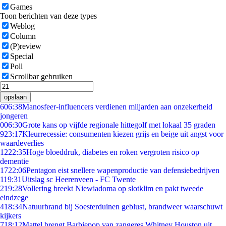
Games
Toon berichten van deze types
Weblog
Column
(P)review
Special
Poll
Scrollbar gebruiken
opslaan
6
06:38
Manosfeer-influencers verdienen miljarden aan onzekerheid
jongeren
0
06:30
Grote kans op vijfde regionale hittegolf met lokaal 35 graden
9
23:17
Kleurrecessie: consumenten kiezen grijs en beige uit angst voor
waardeverlies
12
22:35
Hoge bloeddruk, diabetes en roken vergroten risico op
dementie
17
22:06
Pentagon eist snellere wapenproductie van defensiebedrijven
1
19:31
Uitslag sc Heerenveen - FC Twente
2
19:28
Vollering breekt Niewiadoma op slotklim en pakt tweede
eindzege
4
18:34
Natuurbrand bij Soesterduinen geblust, brandweer waarschuwt
kijkers
7
18:12
Mattel brengt Barbiepop van zangeres Whitney Houston uit