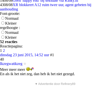
14
08/08
Geen 'happy end' bij seksdate via Kinky.nl
43
08/08
XR blokkeert A12 ruim twee uur, agent gebeten bij
aanhouding
Font-grootte:
Normaal
Kleiner
regelhoogte :
Normaal
Kleiner
52 reacties
Reactiepagina:
1
2
dinsdag 23 juni 2015, 14:52 uur
#1
40
Ikzegwatikzeg
Meer meer meer
En als ik het niet zeg, dan heb ik het niet gezegd.
▼ Advertentie door Refinery89