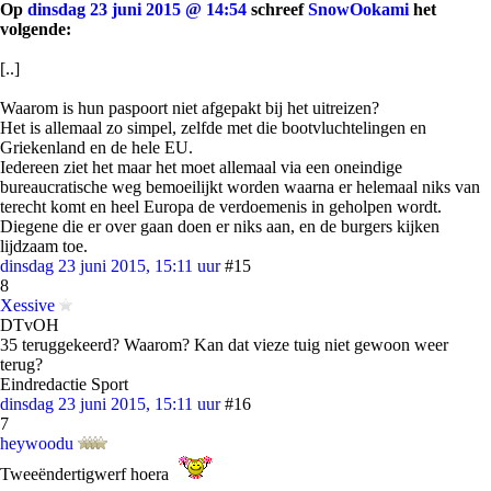
Op
dinsdag 23 juni 2015 @ 14:54
schreef
SnowOokami
het
volgende:
[..]
Waarom is hun paspoort niet afgepakt bij het uitreizen?
Het is allemaal zo simpel, zelfde met die bootvluchtelingen en
Griekenland en de hele EU.
Iedereen ziet het maar het moet allemaal via een oneindige
bureaucratische weg bemoeilijkt worden waarna er helemaal niks van
terecht komt en heel Europa de verdoemenis in geholpen wordt.
Diegene die er over gaan doen er niks aan, en de burgers kijken
lijdzaam toe.
dinsdag 23 juni 2015, 15:11 uur
#15
8
Xessive
DTvOH
35 teruggekeerd? Waarom? Kan dat vieze tuig niet gewoon weer
terug?
Eindredactie Sport
dinsdag 23 juni 2015, 15:11 uur
#16
7
heywoodu
Tweeëndertigwerf hoera