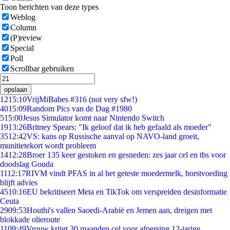
Toon berichten van deze types
Weblog
Column
(P)review
Special
Poll
Scrollbar gebruiken
opslaan
12
15:10
VrijMiBabes #316 (not very sfw!)
40
15:09
Random Pics van de Dag #1980
5
15:00
Jesus Simulator komt naar Nintendo Switch
19
13:26
Britney Spears: "Ik geloof dat ik heb gefaald als moeder"
35
12:42
VS: kans op Russische aanval op NAVO-land groeit,
munitietekort wordt probleem
14
12:28
Broer 135 keer gestoken en gesneden: zes jaar cel en tbs voor
doodslag Gouda
11
12:17
RIVM vindt PFAS in al het geteste moedermelk, borstvoeding
blijft advies
45
10:16
EU bekritiseert Meta en TikTok om verspreiden desinformatie
Ceuta
29
09:53
Houthi's vallen Saoedi-Arabië en Jemen aan, dreigen met
blokkade olieroute
11
09:49
Vrouw krijgt 30 maanden cel voor afpersing 12-jarige