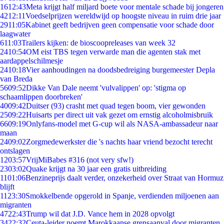
16
12:43
Meta krijgt half miljard boete voor mentale schade bij jongeren
42
12:11
Voedselprijzen wereldwijd op hoogste niveau in ruim drie jaar
29
11:05
Kabinet geeft bedrijven geen compensatie voor schade door
laagwater
6
11:03
Trailers kijken: de bioscoopreleases van week 32
24
10:54
OM eist TBS tegen verwarde man die agenten stak met
aardappelschilmesje
24
10:18
Vier aanhoudingen na doodsbedreiging burgemeester Depla
van Breda
56
09:52
Dikke Van Dale neemt 'vulvalippen' op: 'stigma op
schaamlippen doorbreken'
40
09:42
Duitser (93) crasht met quad tegen boom, vier gewonden
25
09:22
Huisarts per direct uit vak gezet om ernstig alcoholmisbruik
66
09:19
Onlyfans-model met G-cup wil als NASA-ambassadeur naar
maan
24
09:02
Zorgmedewerkster die 's nachts haar vriend bezocht terecht
ontslagen
12
03:57
VrijMiBabes #316 (not very sfw!)
23
03:02
Quake krijgt na 30 jaar een gratis uitbreiding
11
01:06
Benzineprijs daalt verder, onzekerheid over Straat van Hormuz
blijft
11
23:30
Smokkelbende opgerold in Spanje, verdienden miljoenen aan
migranten
47
22:43
Trump wil dat J.D. Vance hem in 2028 opvolgt
34
22:32
Ceuta-leider noemt Marokkaanse grensaanval door migranten