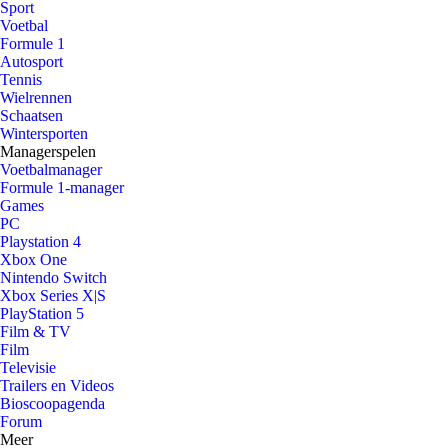
Sport
Voetbal
Formule 1
Autosport
Tennis
Wielrennen
Schaatsen
Wintersporten
Managerspelen
Voetbalmanager
Formule 1-manager
Games
PC
Playstation 4
Xbox One
Nintendo Switch
Xbox Series X|S
PlayStation 5
Film & TV
Film
Televisie
Trailers en Videos
Bioscoopagenda
Forum
Meer