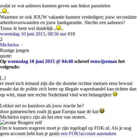
zodat ze wat aalmoes kunnen geven aan linkse parasieten
Waarmee ze ook JOUW vakantie kunnen verdedigen; jouw secondaire
arbeidsvoorwaarden en jouw bankgarantie. Slechts een aalmoes?
Tsssss Je bent wel duidelijk
woensdag 10 juni 2015, 08:56 uur
#18
2
Michielos
Rustige jongen
quote:
Op
woensdag 10 juni 2015 @ 04:48
schreef
eenwijzeman
het
volgende:
[..]
er moet toch iemand zijn die die domme rechtse mensen eens bewust
maakt dat de politie zich beter op illegale wapenhandel kan richten dan
op wiet, maar nee rechts Nederland vind wiet belangrijker
Lekker net zo kansloos als jouw reactie he?
door gutmenschen zoals jij gaat Europa naar de kut
Michielos topics zijn als het eten van oesters.
Reageer zelf
Om te kunnen reageren moet je zijn ingelogd op FOK.nl. Als je nog
geen account hebt kun je gratis
een FOK!account aanmaken