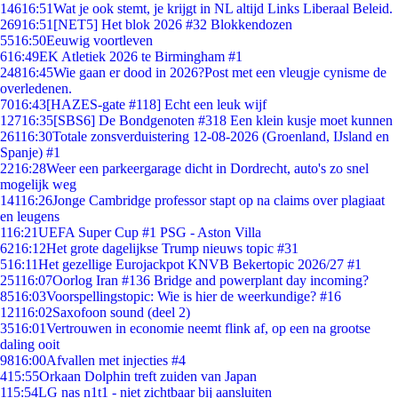
146
16:51
Wat je ook stemt, je krijgt in NL altijd Links Liberaal Beleid.
269
16:51
[NET5] Het blok 2026 #32 Blokkendozen
55
16:50
Eeuwig voortleven
6
16:49
EK Atletiek 2026 te Birmingham #1
248
16:45
Wie gaan er dood in 2026?Post met een vleugje cynisme de
overledenen.
70
16:43
[HAZES-gate #118] Echt een leuk wijf
127
16:35
[SBS6] De Bondgenoten #318 Een klein kusje moet kunnen
261
16:30
Totale zonsverduistering 12-08-2026 (Groenland, IJsland en
Spanje) #1
22
16:28
Weer een parkeergarage dicht in Dordrecht, auto's zo snel
mogelijk weg
141
16:26
Jonge Cambridge professor stapt op na claims over plagiaat
en leugens
1
16:21
UEFA Super Cup #1 PSG - Aston Villa
62
16:12
Het grote dagelijkse Trump nieuws topic #31
5
16:11
Het gezellige Eurojackpot KNVB Bekertopic 2026/27 #1
251
16:07
Oorlog Iran #136 Bridge and powerplant day incoming?
85
16:03
Voorspellingstopic: Wie is hier de weerkundige? #16
121
16:02
Saxofoon sound (deel 2)
35
16:01
Vertrouwen in economie neemt flink af, op een na grootse
daling ooit
98
16:00
Afvallen met injecties #4
4
15:55
Orkaan Dolphin treft zuiden van Japan
1
15:54
LG nas n1t1 - niet zichtbaar bij aansluiten