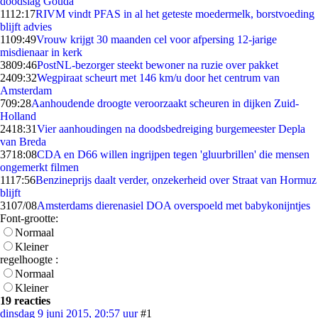
doodslag Gouda
11
12:17
RIVM vindt PFAS in al het geteste moedermelk, borstvoeding
blijft advies
11
09:49
Vrouw krijgt 30 maanden cel voor afpersing 12-jarige
misdienaar in kerk
38
09:46
PostNL-bezorger steekt bewoner na ruzie over pakket
24
09:32
Wegpiraat scheurt met 146 km/u door het centrum van
Amsterdam
7
09:28
Aanhoudende droogte veroorzaakt scheuren in dijken Zuid-
Holland
24
18:31
Vier aanhoudingen na doodsbedreiging burgemeester Depla
van Breda
37
18:08
CDA en D66 willen ingrijpen tegen 'gluurbrillen' die mensen
ongemerkt filmen
11
17:56
Benzineprijs daalt verder, onzekerheid over Straat van Hormuz
blijft
31
07/08
Amsterdams dierenasiel DOA overspoeld met babykonijntjes
Font-grootte:
Normaal
Kleiner
regelhoogte :
Normaal
Kleiner
19 reacties
dinsdag 9 juni 2015, 20:57 uur
#1