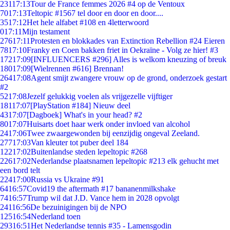
231
17:13
Tour de France femmes 2026 #4 op de Ventoux
70
17:13
Teltopic #1567 tel door en door en door....
35
17:12
Het hele alfabet #108 en 4letterwoord
0
17:11
Mijn testament
276
17:11
Protesten en blokkades van Extinction Rebellion #24 Eieren
78
17:10
Franky en Coen bakken friet in Oekraïne - Volg ze hier! #3
172
17:09
[INFLUENCERS #296] Alles is welkom kneuzing of breuk
180
17:09
[Wielrennen #616] Brennan!
264
17:08
Agent smijt zwangere vrouw op de grond, onderzoek gestart
#2
52
17:08
Jezelf gelukkig voelen als vrijgezelle vijftiger
181
17:07
[PlayStation #184] Nieuw deel
43
17:07
[Dagboek] What's in your head? #2
80
17:07
Huisarts doet haar werk onder invloed van alcohol
24
17:06
Twee zwaargewonden bij eenzijdig ongeval Zeeland.
277
17:03
Van kleuter tot puber deel 184
122
17:02
Buitenlandse steden lepeltopic #268
226
17:02
Nederlandse plaatsnamen lepeltopic #213 elk gehucht met
een bord telt
224
17:00
Russia vs Ukraine #91
64
16:57
Covid19 the aftermath #17 bananenmilkshake
74
16:57
Trump wil dat J.D. Vance hem in 2028 opvolgt
241
16:56
De bezuinigingen bij de NPO
125
16:54
Nederland toen
293
16:51
Het Nederlandse tennis #35 - Lamensgodin