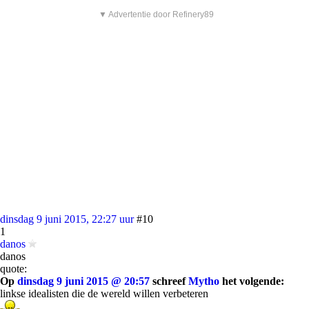
▼ Advertentie door Refinery89
dinsdag 9 juni 2015, 22:27 uur
#10
1
danos
danos
quote:
Op
dinsdag 9 juni 2015 @ 20:57
schreef
Mytho
het volgende:
linkse idealisten die de wereld willen verbeteren