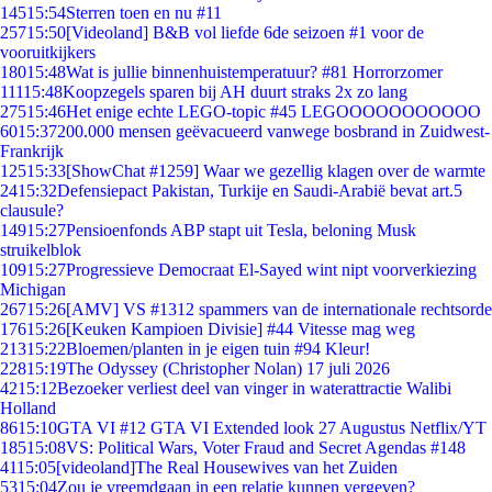
145
15:54
Sterren toen en nu #11
257
15:50
[Videoland] B&B vol liefde 6de seizoen #1 voor de
vooruitkijkers
180
15:48
Wat is jullie binnenhuistemperatuur? #81 Horrorzomer
111
15:48
Koopzegels sparen bij AH duurt straks 2x zo lang
275
15:46
Het enige echte LEGO-topic #45 LEGOOOOOOOOOOO
60
15:37
200.000 mensen geëvacueerd vanwege bosbrand in Zuidwest-
Frankrijk
125
15:33
[ShowChat #1259] Waar we gezellig klagen over de warmte
24
15:32
Defensiepact Pakistan, Turkije en Saudi-Arabië bevat art.5
clausule?
149
15:27
Pensioenfonds ABP stapt uit Tesla, beloning Musk
struikelblok
109
15:27
Progressieve Democraat El-Sayed wint nipt voorverkiezing
Michigan
267
15:26
[AMV] VS #1312 spammers van de internationale rechtsorde
176
15:26
[Keuken Kampioen Divisie] #44 Vitesse mag weg
213
15:22
Bloemen/planten in je eigen tuin #94 Kleur!
228
15:19
The Odyssey (Christopher Nolan) 17 juli 2026
42
15:12
Bezoeker verliest deel van vinger in waterattractie Walibi
Holland
86
15:10
GTA VI #12 GTA VI Extended look 27 Augustus Netflix/YT
185
15:08
VS: Political Wars, Voter Fraud and Secret Agendas #148
41
15:05
[videoland]The Real Housewives van het Zuiden
53
15:04
Zou je vreemdgaan in een relatie kunnen vergeven?