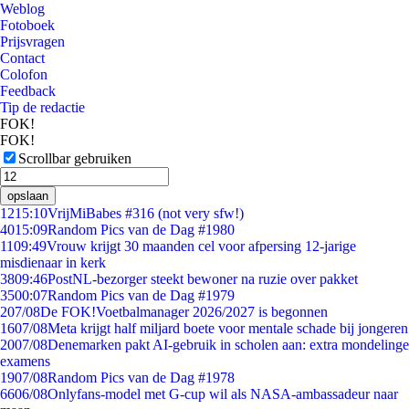
Weblog
Fotoboek
Prijsvragen
Contact
Colofon
Feedback
Tip de redactie
FOK!
FOK!
Scrollbar gebruiken
opslaan
12
15:10
VrijMiBabes #316 (not very sfw!)
40
15:09
Random Pics van de Dag #1980
11
09:49
Vrouw krijgt 30 maanden cel voor afpersing 12-jarige
misdienaar in kerk
38
09:46
PostNL-bezorger steekt bewoner na ruzie over pakket
35
00:07
Random Pics van de Dag #1979
2
07/08
De FOK!Voetbalmanager 2026/2027 is begonnen
16
07/08
Meta krijgt half miljard boete voor mentale schade bij jongeren
20
07/08
Denemarken pakt AI-gebruik in scholen aan: extra mondelinge
examens
19
07/08
Random Pics van de Dag #1978
66
06/08
Onlyfans-model met G-cup wil als NASA-ambassadeur naar