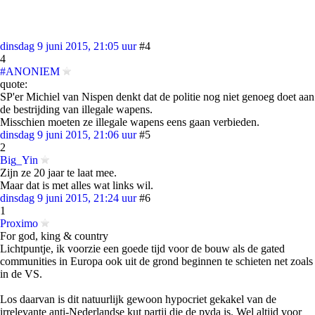
dinsdag 9 juni 2015, 21:05 uur
#4
4
#ANONIEM
quote:
SP'er Michiel van Nispen denkt dat de politie nog niet genoeg doet aan
de bestrijding van illegale wapens.
Misschien moeten ze illegale wapens eens gaan verbieden.
dinsdag 9 juni 2015, 21:06 uur
#5
2
Big_Yin
Zijn ze 20 jaar te laat mee.
Maar dat is met alles wat links wil.
dinsdag 9 juni 2015, 21:24 uur
#6
1
Proximo
For god, king & country
Lichtpuntje, ik voorzie een goede tijd voor de bouw als de gated
communities in Europa ook uit de grond beginnen te schieten net zoals
in de VS.
Los daarvan is dit natuurlijk gewoon hypocriet gekakel van de
irrelevante anti-Nederlandse kut partij die de pvda is. Wel altijd voor