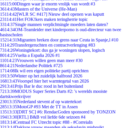
161
15:00
Dingen waar je enorm vrolijk van wordt #3
36
14:43
Masters of the Universe (He-Man)
151
14:42
[WLR SC #417] Nieuw deel openen was kaputt
231
14:41
Het FOK!kers maken teringherrie topic
33
14:37
Single mannen verplichtsingle moeders laten daten?
46
14:34
OM-Teamleider met kinderporno is oud-directeur van twee
basisscholen
152
14:31
Migranten breken door grens naar Ceuta in Spanje,l #10
31
14:29
Transfergeruchten en contractverlenging #83
73
14:26
Woningtekort: dus ga je woningen slopen, logisch
80
14:25
Vuelta a España 2026 #1
110
14:23
Vrouwen willen geen man meer #30
86
14:21
Nederlandse Politiek #725
17
14:08
Ik wil een eigen politieke partij oprichten
19
13:50
Winter op het zuidelijk halfrond 2026
168
13:43
Voorspel hier het warmtegetal van 2026
29
13:41
Prijs Bar le duc rood in het buitenland
72
13:39
MODUS Super Series Darts #2: 's werelds mooiste
dartskweekvijver
230
13:35
Nederland stevent af op watertekort
285
13:35
MotoGP #93 Met de TT in Assen
135
13:33
[DRT SC] #6: RendacGoden sponsored by TONZON
194
13:30
[RTL] B&B vol liefde 6de seizoen #4
18
13:14
Centraal FC Utrecht topic #88 - #CorreiaIn
32
13:14
Dakloze vrouw maanden als seksslavin misbruikt