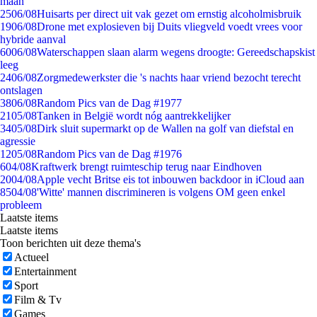
maan
25
06/08
Huisarts per direct uit vak gezet om ernstig alcoholmisbruik
19
06/08
Drone met explosieven bij Duits vliegveld voedt vrees voor
hybride aanval
60
06/08
Waterschappen slaan alarm wegens droogte: Gereedschapskist
leeg
24
06/08
Zorgmedewerkster die 's nachts haar vriend bezocht terecht
ontslagen
38
06/08
Random Pics van de Dag #1977
21
05/08
Tanken in België wordt nóg aantrekkelijker
34
05/08
Dirk sluit supermarkt op de Wallen na golf van diefstal en
agressie
12
05/08
Random Pics van de Dag #1976
6
04/08
Kraftwerk brengt ruimteschip terug naar Eindhoven
20
04/08
Apple vecht Britse eis tot inbouwen backdoor in iCloud aan
85
04/08
'Witte' mannen discrimineren is volgens OM geen enkel
probleem
Laatste items
Laatste items
Toon berichten uit deze thema's
Actueel
Entertainment
Sport
Film & Tv
Games