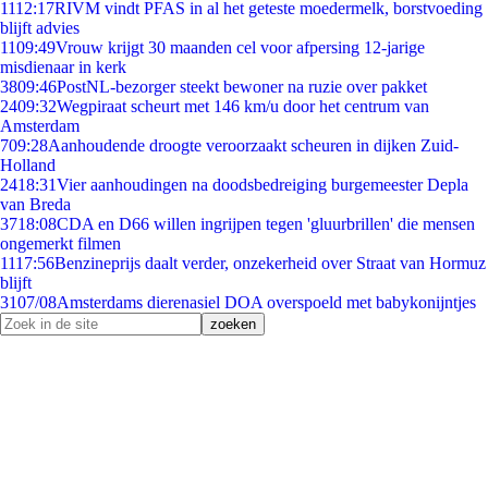
11
12:17
RIVM vindt PFAS in al het geteste moedermelk, borstvoeding
blijft advies
11
09:49
Vrouw krijgt 30 maanden cel voor afpersing 12-jarige
misdienaar in kerk
38
09:46
PostNL-bezorger steekt bewoner na ruzie over pakket
24
09:32
Wegpiraat scheurt met 146 km/u door het centrum van
Amsterdam
7
09:28
Aanhoudende droogte veroorzaakt scheuren in dijken Zuid-
Holland
24
18:31
Vier aanhoudingen na doodsbedreiging burgemeester Depla
van Breda
37
18:08
CDA en D66 willen ingrijpen tegen 'gluurbrillen' die mensen
ongemerkt filmen
11
17:56
Benzineprijs daalt verder, onzekerheid over Straat van Hormuz
blijft
31
07/08
Amsterdams dierenasiel DOA overspoeld met babykonijntjes