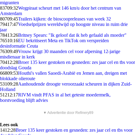
migranten
837
09:32
Wegpiraat scheurt met 146 km/u door het centrum van
Amsterdam
807
09:45
Trailers kijken: de bioscoopreleases van week 32
794
17:47
Voedselprijzen wereldwijd op hoogste niveau in ruim drie
jaar
784
13:26
Britney Spears: "Ik geloof dat ik heb gefaald als moeder"
765
10:16
EU bekritiseert Meta en TikTok om verspreiden
desinformatie Ceuta
763
09:49
Vrouw krijgt 30 maanden cel voor afpersing 12-jarige
misdienaar in kerk
704
12:28
Broer 135 keer gestoken en gesneden: zes jaar cel en tbs voor
doodslag Gouda
668
09:53
Houthi's vallen Saoedi-Arabië en Jemen aan, dreigen met
blokkade olieroute
531
09:28
Aanhoudende droogte veroorzaakt scheuren in dijken Zuid-
Holland
512
12:17
RIVM vindt PFAS in al het geteste moedermelk,
borstvoeding blijft advies
▼ Advertentie door Refinery89
Lees ook
14
12:28
Broer 135 keer gestoken en gesneden: zes jaar cel en tbs voor