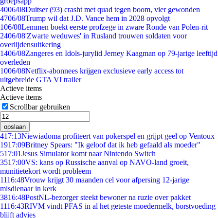
groepsapp
40
06/08
Duitser (93) crasht met quad tegen boom, vier gewonden
47
06/08
Trump wil dat J.D. Vance hem in 2028 opvolgt
1
06/08
Lemmen boekt eerste profzege in zware Ronde van Polen-rit
24
06/08
'Zwarte weduwes' in Rusland trouwen soldaten voor
overlijdensuitkering
14
06/08
Zangeres en Idols-jurylid Jerney Kaagman op 79-jarige leeftijd
overleden
10
06/08
Netflix-abonnees krijgen exclusieve early access tot
uitgebreide GTA VI trailer
Actieve items
Actieve items
Scrollbar gebruiken
opslaan
4
17:13
Niewiadoma profiteert van pokerspel en grijpt geel op Ventoux
19
17:09
Britney Spears: "Ik geloof dat ik heb gefaald als moeder"
5
17:01
Jesus Simulator komt naar Nintendo Switch
35
17:00
VS: kans op Russische aanval op NAVO-land groeit,
munitietekort wordt probleem
11
16:48
Vrouw krijgt 30 maanden cel voor afpersing 12-jarige
misdienaar in kerk
38
16:48
PostNL-bezorger steekt bewoner na ruzie over pakket
11
16:43
RIVM vindt PFAS in al het geteste moedermelk, borstvoeding
blijft advies