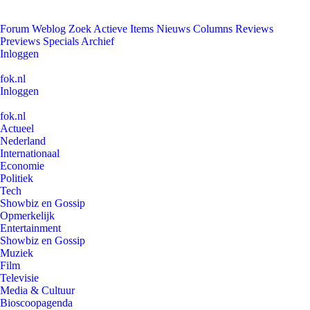
Forum
Weblog
Zoek
Actieve Items
Nieuws
Columns
Reviews
Previews
Specials
Archief
Inloggen
fok.nl
Inloggen
fok.nl
Actueel
Nederland
Internationaal
Economie
Politiek
Tech
Showbiz en Gossip
Opmerkelijk
Entertainment
Showbiz en Gossip
Muziek
Film
Televisie
Media & Cultuur
Bioscoopagenda