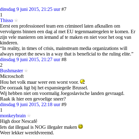
dinsdag 9 juni 2015, 21:25 uur
#7
1
Thisso
Eerst een professioneel team een crimineel laten afknallen om
vervolgens binnen een dag al met EU tegenmaatregelen te komen. Er
zijn vele manieren om iemand af te maken en niet voor het oog van
kinderen.
“In reality, in times of crisis, mainstream media organizations will
always report the news in a way that is beneficial to the ruling elite.”
dinsdag 9 juni 2015, 21:27 uur
#8
2
Bushmaster
Microschoft
Hou het volk maar weer een worst voor.
De oorzaak ligt bij het expansiegeile Brussel.
Wij hebben niet om voormalig Joegoslavische landen gevraagd.
Raak ik hier een gevoelige sneer?
dinsdag 9 juni 2015, 22:18 uur
#9
1
monkeybrain
High door Nescafé
Iets dat illegaal is NOG illegaler maken
Weer lekker wereldvreemd.