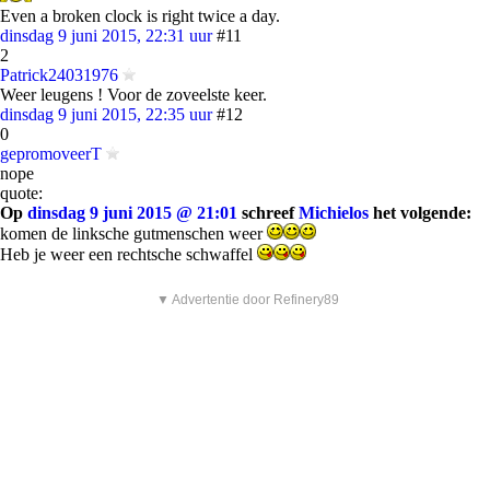
Even a broken clock is right twice a day.
dinsdag 9 juni 2015, 22:31 uur
#11
2
Patrick24031976
Weer leugens ! Voor de zoveelste keer.
dinsdag 9 juni 2015, 22:35 uur
#12
0
gepromoveerT
nope
quote:
Op
dinsdag 9 juni 2015 @ 21:01
schreef
Michielos
het volgende:
komen de linksche gutmenschen weer
Heb je weer een rechtsche schwaffel
▼ Advertentie door Refinery89