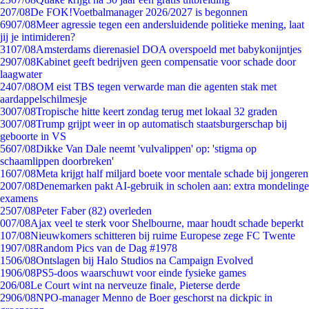
2
07/08
De FOK!Voetbalmanager 2026/2027 is begonnen
69
07/08
Meer agressie tegen een andersluidende politieke mening, laat
jij je intimideren?
31
07/08
Amsterdams dierenasiel DOA overspoeld met babykonijntjes
29
07/08
Kabinet geeft bedrijven geen compensatie voor schade door
laagwater
24
07/08
OM eist TBS tegen verwarde man die agenten stak met
aardappelschilmesje
30
07/08
Tropische hitte keert zondag terug met lokaal 32 graden
30
07/08
Trump grijpt weer in op automatisch staatsburgerschap bij
geboorte in VS
56
07/08
Dikke Van Dale neemt 'vulvalippen' op: 'stigma op
schaamlippen doorbreken'
16
07/08
Meta krijgt half miljard boete voor mentale schade bij jongeren
20
07/08
Denemarken pakt AI-gebruik in scholen aan: extra mondelinge
examens
25
07/08
Peter Faber (82) overleden
0
07/08
Ajax veel te sterk voor Shelbourne, maar houdt schade beperkt
1
07/08
Nieuwkomers schitteren bij ruime Europese zege FC Twente
19
07/08
Random Pics van de Dag #1978
15
06/08
Ontslagen bij Halo Studios na Campaign Evolved
19
06/08
PS5-doos waarschuwt voor einde fysieke games
2
06/08
Le Court wint na nerveuze finale, Pieterse derde
29
06/08
NPO-manager Menno de Boer geschorst na dickpic in