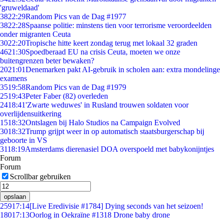
'gruweldaad'
38
22:29
Random Pics van de Dag #1977
38
22:28
Spaanse politie: minstens tien voor terrorisme veroordeelden
onder migranten Ceuta
30
22:20
Tropische hitte keert zondag terug met lokaal 32 graden
46
21:30
Spoedberaad EU na crisis Ceuta, moeten we onze
buitengrenzen beter bewaken?
20
21:01
Denemarken pakt AI-gebruik in scholen aan: extra mondelinge
examens
35
19:58
Random Pics van de Dag #1979
25
19:43
Peter Faber (82) overleden
24
18:41
'Zwarte weduwes' in Rusland trouwen soldaten voor
overlijdensuitkering
15
18:32
Ontslagen bij Halo Studios na Campaign Evolved
30
18:32
Trump grijpt weer in op automatisch staatsburgerschap bij
geboorte in VS
31
18:19
Amsterdams dierenasiel DOA overspoeld met babykonijntjes
Forum
Forum
Scrollbar gebruiken
opslaan
259
17:14
[Live Eredivisie #1784] Dying seconds van het seizoen!
180
17:13
Oorlog in Oekraïne #1318 Drone baby drone