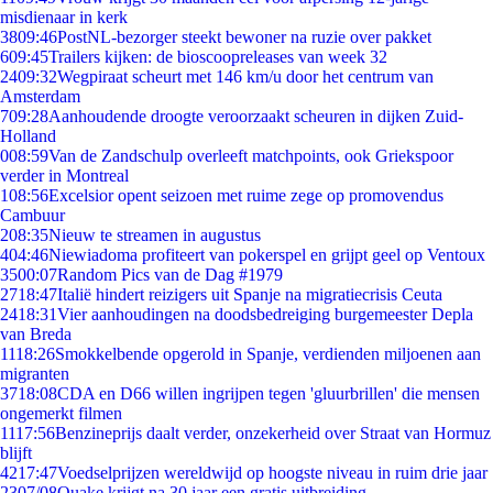
misdienaar in kerk
38
09:46
PostNL-bezorger steekt bewoner na ruzie over pakket
6
09:45
Trailers kijken: de bioscoopreleases van week 32
24
09:32
Wegpiraat scheurt met 146 km/u door het centrum van
Amsterdam
7
09:28
Aanhoudende droogte veroorzaakt scheuren in dijken Zuid-
Holland
0
08:59
Van de Zandschulp overleeft matchpoints, ook Griekspoor
verder in Montreal
1
08:56
Excelsior opent seizoen met ruime zege op promovendus
Cambuur
2
08:35
Nieuw te streamen in augustus
4
04:46
Niewiadoma profiteert van pokerspel en grijpt geel op Ventoux
35
00:07
Random Pics van de Dag #1979
27
18:47
Italië hindert reizigers uit Spanje na migratiecrisis Ceuta
24
18:31
Vier aanhoudingen na doodsbedreiging burgemeester Depla
van Breda
11
18:26
Smokkelbende opgerold in Spanje, verdienden miljoenen aan
migranten
37
18:08
CDA en D66 willen ingrijpen tegen 'gluurbrillen' die mensen
ongemerkt filmen
11
17:56
Benzineprijs daalt verder, onzekerheid over Straat van Hormuz
blijft
42
17:47
Voedselprijzen wereldwijd op hoogste niveau in ruim drie jaar
23
07/08
Quake krijgt na 30 jaar een gratis uitbreiding