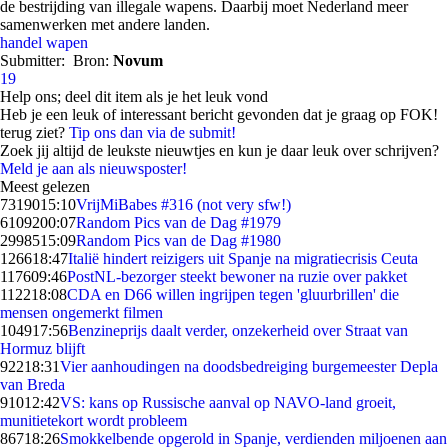
de bestrijding van illegale wapens. Daarbij moet Nederland meer
samenwerken met andere landen.
handel
wapen
Submitter:
Bron:
Novum
19
Help ons; deel dit item als je het leuk vond
Heb je een leuk of interessant bericht gevonden dat je graag op FOK!
terug ziet?
Tip ons dan via de submit!
Zoek jij altijd de leukste nieuwtjes en kun je daar leuk over schrijven?
Meld je aan als nieuwsposter!
Meest gelezen
73190
15:10
VrijMiBabes #316 (not very sfw!)
61092
00:07
Random Pics van de Dag #1979
29985
15:09
Random Pics van de Dag #1980
1266
18:47
Italië hindert reizigers uit Spanje na migratiecrisis Ceuta
1176
09:46
PostNL-bezorger steekt bewoner na ruzie over pakket
1122
18:08
CDA en D66 willen ingrijpen tegen 'gluurbrillen' die
mensen ongemerkt filmen
1049
17:56
Benzineprijs daalt verder, onzekerheid over Straat van
Hormuz blijft
922
18:31
Vier aanhoudingen na doodsbedreiging burgemeester Depla
van Breda
910
12:42
VS: kans op Russische aanval op NAVO-land groeit,
munitietekort wordt probleem
867
18:26
Smokkelbende opgerold in Spanje, verdienden miljoenen aan