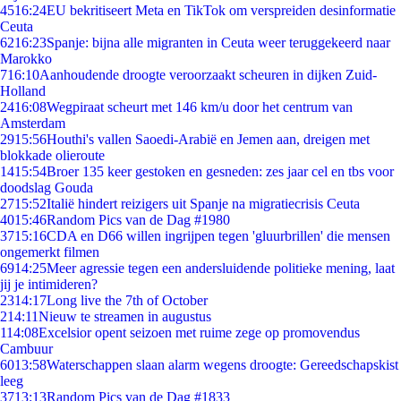
45
16:24
EU bekritiseert Meta en TikTok om verspreiden desinformatie
Ceuta
62
16:23
Spanje: bijna alle migranten in Ceuta weer teruggekeerd naar
Marokko
7
16:10
Aanhoudende droogte veroorzaakt scheuren in dijken Zuid-
Holland
24
16:08
Wegpiraat scheurt met 146 km/u door het centrum van
Amsterdam
29
15:56
Houthi's vallen Saoedi-Arabië en Jemen aan, dreigen met
blokkade olieroute
14
15:54
Broer 135 keer gestoken en gesneden: zes jaar cel en tbs voor
doodslag Gouda
27
15:52
Italië hindert reizigers uit Spanje na migratiecrisis Ceuta
40
15:46
Random Pics van de Dag #1980
37
15:16
CDA en D66 willen ingrijpen tegen 'gluurbrillen' die mensen
ongemerkt filmen
69
14:25
Meer agressie tegen een andersluidende politieke mening, laat
jij je intimideren?
23
14:17
Long live the 7th of October
2
14:11
Nieuw te streamen in augustus
1
14:08
Excelsior opent seizoen met ruime zege op promovendus
Cambuur
60
13:58
Waterschappen slaan alarm wegens droogte: Gereedschapskist
leeg
37
13:13
Random Pics van de Dag #1833