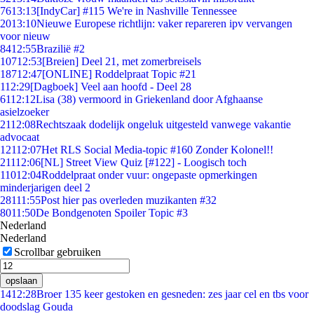
76
13:13
[IndyCar] #115 We're in Nashville Tennessee
20
13:10
Nieuwe Europese richtlijn: vaker repareren ipv vervangen
voor nieuw
84
12:55
Brazilië #2
107
12:53
[Breien] Deel 21, met zomerbreisels
187
12:47
[ONLINE] Roddelpraat Topic #21
1
12:29
[Dagboek] Veel aan hoofd - Deel 28
61
12:12
Lisa (38) vermoord in Griekenland door Afghaanse
asielzoeker
21
12:08
Rechtszaak dodelijk ongeluk uitgesteld vanwege vakantie
advocaat
121
12:07
Het RLS Social Media-topic #160 Zonder Kolonel!!
211
12:06
[NL] Street View Quiz [#122] - Loogisch toch
110
12:04
Roddelpraat onder vuur: ongepaste opmerkingen
minderjarigen deel 2
281
11:55
Post hier pas overleden muzikanten #32
80
11:50
De Bondgenoten Spoiler Topic #3
Nederland
Nederland
Scrollbar gebruiken
opslaan
14
12:28
Broer 135 keer gestoken en gesneden: zes jaar cel en tbs voor
doodslag Gouda