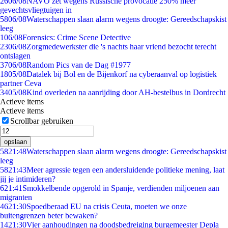
26
06/08
NAVO zet wegens Russische provocatie 250% meer
gevechtsvliegtuigen in
58
06/08
Waterschappen slaan alarm wegens droogte: Gereedschapskist
leeg
1
06/08
Forensics: Crime Scene Detective
23
06/08
Zorgmedewerkster die 's nachts haar vriend bezocht terecht
ontslagen
37
06/08
Random Pics van de Dag #1977
18
05/08
Datalek bij Bol en de Bijenkorf na cyberaanval op logistiek
partner Ceva
34
05/08
Kind overleden na aanrijding door AH-bestelbus in Dordrecht
Actieve items
Actieve items
Scrollbar gebruiken
opslaan
58
21:48
Waterschappen slaan alarm wegens droogte: Gereedschapskist
leeg
58
21:43
Meer agressie tegen een andersluidende politieke mening, laat
jij je intimideren?
6
21:41
Smokkelbende opgerold in Spanje, verdienden miljoenen aan
migranten
46
21:30
Spoedberaad EU na crisis Ceuta, moeten we onze
buitengrenzen beter bewaken?
14
21:30
Vier aanhoudingen na doodsbedreiging burgemeester Depla