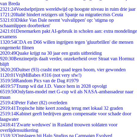
van Breda
23
21:24
Voedselprijzen wereldwijd op hoogste niveau in ruim drie jaar
17
21:20
Italië hindert reizigers uit Spanje na migratiecrisis Ceuta
53
21:03
Dikke Van Dale neemt 'vulvalippen' op: 'stigma op
schaamlippen doorbreken'
24
21:01
Denemarken pakt AI-gebruik in scholen aan: extra mondelinge
examens
13
20:54
CDA en D66 willen ingrijpen tegen 'gluurbrillen' die mensen
ongemerkt filmen
20
20:49
Quake krijgt na 30 jaar een gratis uitbreiding
9
20:30
Benzineprijs daalt verder, onzekerheid over Straat van Hormuz
blijft
36
20:20
Duitser (93) crasht met quad tegen boom, vier gewonden
11
20:01
VrijMiBabes #316 (not very sfw!)
35
19:58
Random Pics van de Dag #1979
46
19:57
Trump wil dat J.D. Vance hem in 2028 opvolgt
65
19:50
Onlyfans-model met G-cup wil als NASA-ambassadeur naar
maan
25
19:43
Peter Faber (82) overleden
29
19:41
Tropische hitte keert zondag terug met lokaal 32 graden
25
19:14
Kabinet geeft bedrijven geen compensatie voor schade door
laagwater
24
18:41
'Zwarte weduwes' in Rusland trouwen soldaten voor
overlijdensuitkering
15
18:32
Ontslagen bij Halo Studios na Campaign Evolved