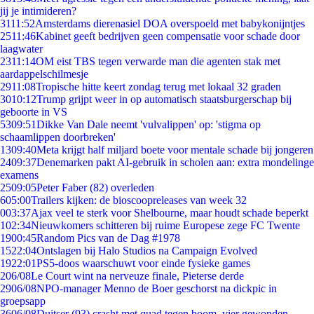
jij je intimideren?
31
11:52
Amsterdams dierenasiel DOA overspoeld met babykonijntjes
25
11:46
Kabinet geeft bedrijven geen compensatie voor schade door
laagwater
23
11:14
OM eist TBS tegen verwarde man die agenten stak met
aardappelschilmesje
29
11:08
Tropische hitte keert zondag terug met lokaal 32 graden
30
10:12
Trump grijpt weer in op automatisch staatsburgerschap bij
geboorte in VS
53
09:51
Dikke Van Dale neemt 'vulvalippen' op: 'stigma op
schaamlippen doorbreken'
13
09:40
Meta krijgt half miljard boete voor mentale schade bij jongeren
24
09:37
Denemarken pakt AI-gebruik in scholen aan: extra mondelinge
examens
25
09:05
Peter Faber (82) overleden
6
05:00
Trailers kijken: de bioscoopreleases van week 32
0
03:37
Ajax veel te sterk voor Shelbourne, maar houdt schade beperkt
1
02:34
Nieuwkomers schitteren bij ruime Europese zege FC Twente
19
00:45
Random Pics van de Dag #1978
15
22:04
Ontslagen bij Halo Studios na Campaign Evolved
19
22:01
PS5-doos waarschuwt voor einde fysieke games
2
06/08
Le Court wint na nerveuze finale, Pieterse derde
29
06/08
NPO-manager Menno de Boer geschorst na dickpic in
groepsapp
36
06/08
Duitser (93) crasht met quad tegen boom, vier gewonden