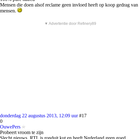
Mensen die doen alsof reclame geen invloed heeft op koop gedrag van
mensen.
▼ Advertentie door Refinery89
donderdag 22 augustus 2013, 12:09 uur
#17
0
OuwePers
Probeert vroom te zijn
Slecht nieuws, RTL is ronduit kut en heeft Nederland geen goed