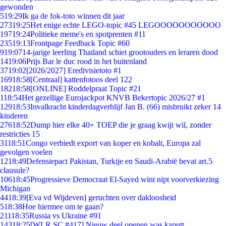
gewonden
5
19:29
Ik ga de fok-toto winnen dit jaar
273
19:25
Het enige echte LEGO-topic #45 LEGOOOOOOOOOOO
197
19:24
Politieke meme's en spotprenten #11
235
19:13
Frontpage Feedback Topic #60
9
19:07
14-jarige leerling Thailand schiet grootouders en leraren dood
14
19:06
Prijs Bar le duc rood in het buitenland
37
19:02
[2026/2027] Eredivisietoto #1
169
18:58
[Centraal] kattenfotoos deel 122
182
18:58
[ONLINE] Roddelpraat Topic #21
1
18:54
Het gezellige Eurojackpot KNVB Bekertopic 2026/27 #1
129
18:53
Invalkracht kinderdagverblijf Jan B. (66) misbruikt zeker 14
kinderen
276
18:52
Dump hier elke 40+ TOEP die je graag kwijt wil, zonder
restricties 15
31
18:51
Congo verbiedt export van koper en kobalt, Europa zal
gevolgen voelen
12
18:49
Defensiepact Pakistan, Turkije en Saudi-Arabië bevat art.5
clausule?
106
18:45
Progressieve Democraat El-Sayed wint nipt voorverkiezing
Michigan
44
18:39
[Eva vd Wijdeven] geruchten over dakloosheid
5
18:38
Hoe hiermee om te gaan?
211
18:35
Russia vs Ukraine #91
143
18:25
[WLR SC #417] Nieuw deel openen was kaputt