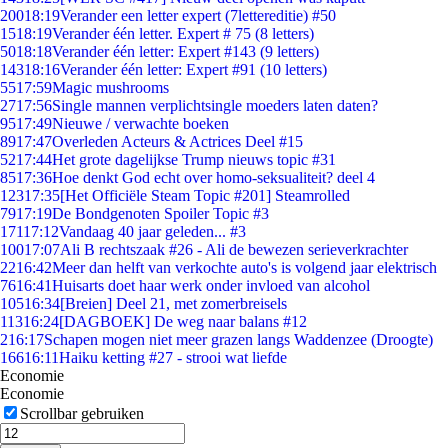
200
18:19
Verander een letter expert (7lettereditie) #50
15
18:19
Verander één letter. Expert # 75 (8 letters)
50
18:18
Verander één letter: Expert #143 (9 letters)
143
18:16
Verander één letter: Expert #91 (10 letters)
55
17:59
Magic mushrooms
27
17:56
Single mannen verplichtsingle moeders laten daten?
95
17:49
Nieuwe / verwachte boeken
89
17:47
Overleden Acteurs & Actrices Deel #15
52
17:44
Het grote dagelijkse Trump nieuws topic #31
85
17:36
Hoe denkt God echt over homo-seksualiteit? deel 4
123
17:35
[Het Officiële Steam Topic #201] Steamrolled
79
17:19
De Bondgenoten Spoiler Topic #3
171
17:12
Vandaag 40 jaar geleden... #3
100
17:07
Ali B rechtszaak #26 - Ali de bewezen serieverkrachter
22
16:42
Meer dan helft van verkochte auto's is volgend jaar elektrisch
76
16:41
Huisarts doet haar werk onder invloed van alcohol
105
16:34
[Breien] Deel 21, met zomerbreisels
113
16:24
[DAGBOEK] De weg naar balans #12
2
16:17
Schapen mogen niet meer grazen langs Waddenzee (Droogte)
166
16:11
Haiku ketting #27 - strooi wat liefde
Economie
Economie
Scrollbar gebruiken