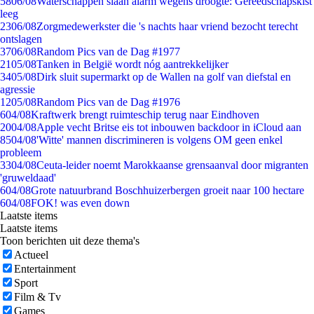
58
06/08
Waterschappen slaan alarm wegens droogte: Gereedschapskist
leeg
23
06/08
Zorgmedewerkster die 's nachts haar vriend bezocht terecht
ontslagen
37
06/08
Random Pics van de Dag #1977
21
05/08
Tanken in België wordt nóg aantrekkelijker
34
05/08
Dirk sluit supermarkt op de Wallen na golf van diefstal en
agressie
12
05/08
Random Pics van de Dag #1976
6
04/08
Kraftwerk brengt ruimteschip terug naar Eindhoven
20
04/08
Apple vecht Britse eis tot inbouwen backdoor in iCloud aan
85
04/08
'Witte' mannen discrimineren is volgens OM geen enkel
probleem
33
04/08
Ceuta-leider noemt Marokkaanse grensaanval door migranten
'gruweldaad'
6
04/08
Grote natuurbrand Boschhuizerbergen groeit naar 100 hectare
6
04/08
FOK! was even down
Laatste items
Laatste items
Toon berichten uit deze thema's
Actueel
Entertainment
Sport
Film & Tv
Games