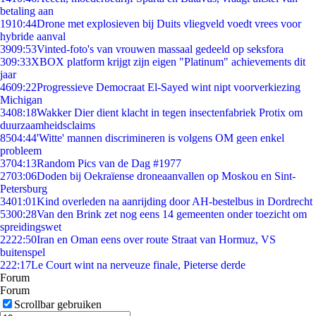
betaling aan
19
10:44
Drone met explosieven bij Duits vliegveld voedt vrees voor
hybride aanval
39
09:53
Vinted-foto's van vrouwen massaal gedeeld op seksfora
3
09:33
XBOX platform krijgt zijn eigen "Platinum" achievements dit
jaar
46
09:22
Progressieve Democraat El-Sayed wint nipt voorverkiezing
Michigan
34
08:18
Wakker Dier dient klacht in tegen insectenfabriek Protix om
duurzaamheidsclaims
85
04:44
'Witte' mannen discrimineren is volgens OM geen enkel
probleem
37
04:13
Random Pics van de Dag #1977
27
03:06
Doden bij Oekraïense droneaanvallen op Moskou en Sint-
Petersburg
34
01:01
Kind overleden na aanrijding door AH-bestelbus in Dordrecht
53
00:28
Van den Brink zet nog eens 14 gemeenten onder toezicht om
spreidingswet
22
22:50
Iran en Oman eens over route Straat van Hormuz, VS
buitenspel
2
22:17
Le Court wint na nerveuze finale, Pieterse derde
Forum
Forum
Scrollbar gebruiken