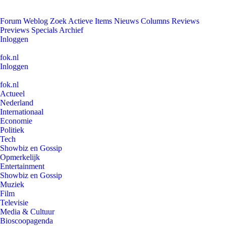
Forum
Weblog
Zoek
Actieve Items
Nieuws
Columns
Reviews
Previews
Specials
Archief
Inloggen
fok.nl
Inloggen
fok.nl
Actueel
Nederland
Internationaal
Economie
Politiek
Tech
Showbiz en Gossip
Opmerkelijk
Entertainment
Showbiz en Gossip
Muziek
Film
Televisie
Media & Cultuur
Bioscoopagenda