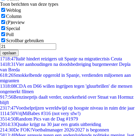
Toon berichten van deze types
Weblog
Column
(P)review
Special
Poll
Scrollbar gebruiken
opslaan
17
18:47
Italië hindert reizigers uit Spanje na migratiecrisis Ceuta
14
18:31
Vier aanhoudingen na doodsbedreiging burgemeester Depla
van Breda
6
18:26
Smokkelbende opgerold in Spanje, verdienden miljoenen aan
migranten
13
18:08
CDA en D66 willen ingrijpen tegen 'gluurbrillen' die mensen
ongemerkt filmen
9
17:56
Benzineprijs daalt verder, onzekerheid over Straat van Hormuz
blijft
23
17:47
Voedselprijzen wereldwijd op hoogste niveau in ruim drie jaar
11
14:50
VrijMiBabes #316 (not very sfw!)
35
14:50
Random Pics van de Dag #1979
20
14:33
Quake krijgt na 30 jaar een gratis uitbreiding
2
14:30
De FOK!Voetbalmanager 2026/2027 is begonnen
58
13:48
Meer agressie tegen een andersluidende politieke mening, laat