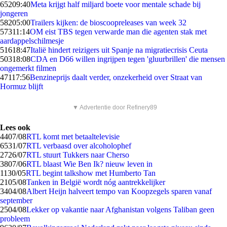
652
09:40
Meta krijgt half miljard boete voor mentale schade bij
jongeren
582
05:00
Trailers kijken: de bioscoopreleases van week 32
573
11:14
OM eist TBS tegen verwarde man die agenten stak met
aardappelschilmesje
516
18:47
Italië hindert reizigers uit Spanje na migratiecrisis Ceuta
503
18:08
CDA en D66 willen ingrijpen tegen 'gluurbrillen' die mensen
ongemerkt filmen
471
17:56
Benzineprijs daalt verder, onzekerheid over Straat van
Hormuz blijft
▼ Advertentie door Refinery89
Lees ook
44
07/08
RTL komt met betaaltelevisie
65
31/07
RTL verbaasd over alcoholophef
27
26/07
RTL stuurt Tukkers naar Cherso
38
07/06
RTL blaast Wie Ben Ik? nieuw leven in
11
30/05
RTL begint talkshow met Humberto Tan
21
05/08
Tanken in België wordt nóg aantrekkelijker
34
04/08
Albert Heijn halveert tempo van Koopzegels sparen vanaf
september
25
04/08
Lekker op vakantie naar Afghanistan volgens Taliban geen
probleem