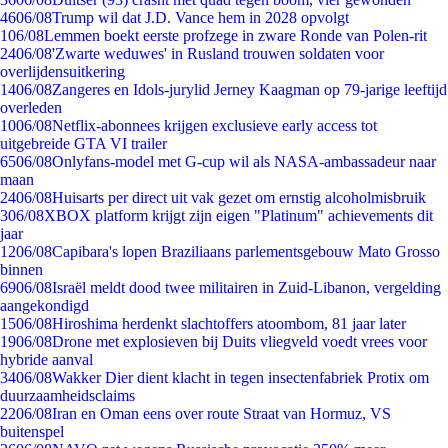
46
06/08
Trump wil dat J.D. Vance hem in 2028 opvolgt
1
06/08
Lemmen boekt eerste profzege in zware Ronde van Polen-rit
24
06/08
'Zwarte weduwes' in Rusland trouwen soldaten voor
overlijdensuitkering
14
06/08
Zangeres en Idols-jurylid Jerney Kaagman op 79-jarige leeftijd
overleden
10
06/08
Netflix-abonnees krijgen exclusieve early access tot
uitgebreide GTA VI trailer
65
06/08
Onlyfans-model met G-cup wil als NASA-ambassadeur naar
maan
24
06/08
Huisarts per direct uit vak gezet om ernstig alcoholmisbruik
3
06/08
XBOX platform krijgt zijn eigen "Platinum" achievements dit
jaar
12
06/08
Capibara's lopen Braziliaans parlementsgebouw Mato Grosso
binnen
69
06/08
Israël meldt dood twee militairen in Zuid-Libanon, vergelding
aangekondigd
15
06/08
Hiroshima herdenkt slachtoffers atoombom, 81 jaar later
19
06/08
Drone met explosieven bij Duits vliegveld voedt vrees voor
hybride aanval
34
06/08
Wakker Dier dient klacht in tegen insectenfabriek Protix om
duurzaamheidsclaims
22
06/08
Iran en Oman eens over route Straat van Hormuz, VS
buitenspel