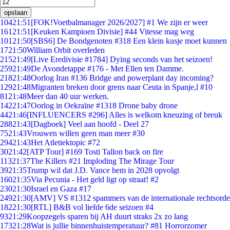
opslaan
104
21:51
[FOK!Voetbalmanager 2026/2027] #1 We zijn er weer
161
21:51
[Keuken Kampioen Divisie] #44 Vitesse mag weg
101
21:50
[SBS6] De Bondgenoten #318 Een klein kusje moet kunnen
17
21:50
William Orbit overleden
215
21:49
[Live Eredivisie #1784] Dying seconds van het seizoen!
259
21:49
De Avondetappe #176 - Met Ellen ten Damme.
218
21:48
Oorlog Iran #136 Bridge and powerplant day incoming?
129
21:48
Migranten breken door grens naar Ceuta in Spanje,l #10
81
21:48
Meer dan 40 uur werken.
142
21:47
Oorlog in Oekraïne #1318 Drone baby drone
44
21:46
[INFLUENCERS #296] Alles is welkom kneuzing of breuk
288
21:43
[Dagboek] Veel aan hoofd - Deel 27
75
21:43
Vrouwen willen geen man meer #30
294
21:43
Het Atletiektopic #72
30
21:42
[ATP Tour] #169 Tosti Tallon back on fire
113
21:37
The Killers #21 Imploding The Mirage Tour
39
21:35
Trump wil dat J.D. Vance hem in 2028 opvolgt
160
21:35
Via Pecunia - Het geld ligt op straat! #2
230
21:30
Israel en Gaza #17
249
21:30
[AMV] VS #1312 spammers van de internationale rechtsorde
182
21:30
[RTL] B&B vol liefde 6de seizoen #4
93
21:29
Koopzegels sparen bij AH duurt straks 2x zo lang
173
21:28
Wat is jullie binnenhuistemperatuur? #81 Horrorzomer