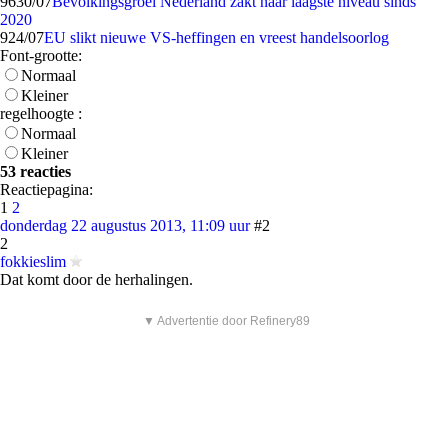
96
30/07
Bevolkingsgroei Nederland zakt naar laagste niveau sinds
2020
9
24/07
EU slikt nieuwe VS-heffingen en vreest handelsoorlog
Font-grootte:
Normaal
Kleiner
regelhoogte :
Normaal
Kleiner
53 reacties
Reactiepagina:
1
2
donderdag 22 augustus 2013, 11:09 uur
#2
2
fokkieslim
Dat komt door de herhalingen.
▼ Advertentie door Refinery89