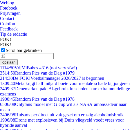
Weblog
Fotoboek
Prijsvragen
Contact
Colofon
Feedback
Tip de redactie
FOK!
FOK!
Scrollbar gebruiken
opslaan
11
14:50
VrijMiBabes #316 (not very sfw!)
35
14:50
Random Pics van de Dag #1979
2
14:30
De FOK!Voetbalmanager 2026/2027 is begonnen
13
09:40
Meta krijgt half miljard boete voor mentale schade bij jongeren
24
09:37
Denemarken pakt AI-gebruik in scholen aan: extra mondelinge
examens
19
00:45
Random Pics van de Dag #1978
65
06/08
Onlyfans-model met G-cup wil als NASA-ambassadeur naar
maan
24
06/08
Huisarts per direct uit vak gezet om ernstig alcoholmisbruik
19
06/08
Drone met explosieven bij Duits vliegveld voedt vrees voor
hybride aanval