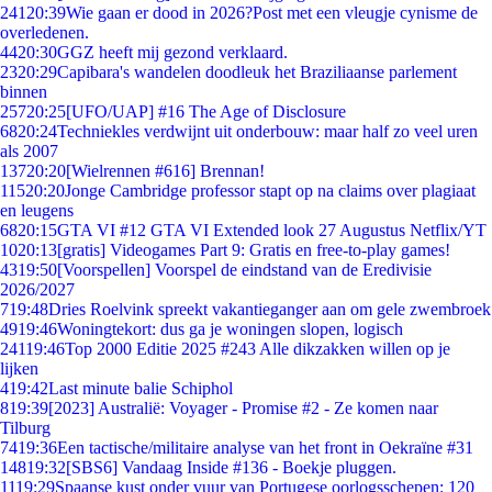
241
20:39
Wie gaan er dood in 2026?Post met een vleugje cynisme de
overledenen.
44
20:30
GGZ heeft mij gezond verklaard.
23
20:29
Capibara's wandelen doodleuk het Braziliaanse parlement
binnen
257
20:25
[UFO/UAP] #16 The Age of Disclosure
68
20:24
Techniekles verdwijnt uit onderbouw: maar half zo veel uren
als 2007
137
20:20
[Wielrennen #616] Brennan!
115
20:20
Jonge Cambridge professor stapt op na claims over plagiaat
en leugens
68
20:15
GTA VI #12 GTA VI Extended look 27 Augustus Netflix/YT
10
20:13
[gratis] Videogames Part 9: Gratis en free-to-play games!
43
19:50
[Voorspellen] Voorspel de eindstand van de Eredivisie
2026/2027
7
19:48
Dries Roelvink spreekt vakantieganger aan om gele zwembroek
49
19:46
Woningtekort: dus ga je woningen slopen, logisch
241
19:46
Top 2000 Editie 2025 #243 Alle dikzakken willen op je
lijken
4
19:42
Last minute balie Schiphol
8
19:39
[2023] Australië: Voyager - Promise #2 - Ze komen naar
Tilburg
74
19:36
Een tactische/militaire analyse van het front in Oekraïne #31
148
19:32
[SBS6] Vandaag Inside #136 - Boekje pluggen.
11
19:29
Spaanse kust onder vuur van Portugese oorlogsschepen: 120