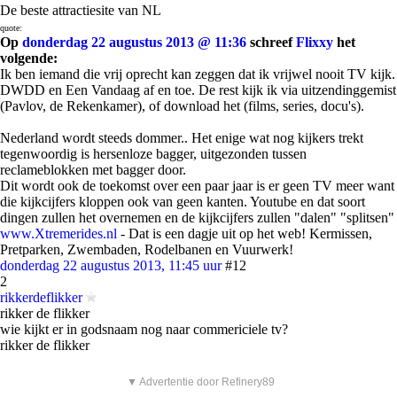
De beste attractiesite van NL
quote:
Op
donderdag 22 augustus 2013 @ 11:36
schreef
Flixxy
het
volgende:
Ik ben iemand die vrij oprecht kan zeggen dat ik vrijwel nooit TV kijk.
DWDD en Een Vandaag af en toe. De rest kijk ik via uitzendinggemist
(Pavlov, de Rekenkamer), of download het (films, series, docu's).
Nederland wordt steeds dommer.. Het enige wat nog kijkers trekt
tegenwoordig is hersenloze bagger, uitgezonden tussen
reclameblokken met bagger door.
Dit wordt ook de toekomst over een paar jaar is er geen TV meer want
die kijkcijfers kloppen ook van geen kanten. Youtube en dat soort
dingen zullen het overnemen en de kijkcijfers zullen "dalen" "splitsen"
www.Xtremerides.nl
- Dat is een dagje uit op het web! Kermissen,
Pretparken, Zwembaden, Rodelbanen en Vuurwerk!
donderdag 22 augustus 2013, 11:45 uur
#12
2
rikkerdeflikker
rikker de flikker
wie kijkt er in godsnaam nog naar commericiele tv?
rikker de flikker
▼ Advertentie door Refinery89