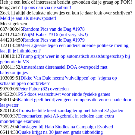
Heb je een leuk of interessant bericht gevonden dat je graag op FOK!
terug ziet?
Tip ons dan via de submit!
Zoek jij altijd de leukste nieuwtjes en kun je daar leuk over schrijven?
Meld je aan als nieuwsposter!
Meest gelezen
68740
00:45
Random Pics van de Dag #1978
47312
14:50
VrijMiBabes #316 (not very sfw!)
44420
14:50
Random Pics van de Dag #1979
1221
13:48
Meer agressie tegen een andersluidende politieke mening,
laat jij je intimideren?
1108
10:12
Trump grijpt weer in op automatisch staatsburgerschap bij
geboorte in VS
1036
11:52
Amsterdams dierenasiel DOA overspoeld met
babykonijntjes
1030
09:51
Dikke Van Dale neemt 'vulvalippen' op: 'stigma op
schaamlippen doorbreken'
997
09:05
Peter Faber (82) overleden
946
22:01
PS5-doos waarschuwt voor einde fysieke games
866
11:46
Kabinet geeft bedrijven geen compensatie voor schade door
laagwater
820
11:08
Tropische hitte keert zondag terug met lokaal 32 graden
790
09:37
Denemarken pakt AI-gebruik in scholen aan: extra
mondelinge examens
735
22:04
Ontslagen bij Halo Studios na Campaign Evolved
664
14:33
Quake krijgt na 30 jaar een gratis uitbreiding