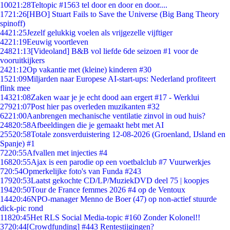
100
21:28
Teltopic #1563 tel door en door en door....
17
21:26
[HBO] Stuart Fails to Save the Universe (Big Bang Theory
spinoff)
44
21:25
Jezelf gelukkig voelen als vrijgezelle vijftiger
42
21:19
Eeuwig voortleven
248
21:13
[Videoland] B&B vol liefde 6de seizoen #1 voor de
vooruitkijkers
24
21:12
Op vakantie met (kleine) kinderen #30
15
21:09
Miljarden naar Europese AI-start-ups: Nederland profiteert
flink mee
143
21:08
Zaken waar je je echt dood aan ergert #17 - Werklui
279
21:07
Post hier pas overleden muzikanten #32
62
21:00
Aanbrengen mechanische ventilatie zinvol in oud huis?
248
20:58
Afbeeldingen die je gemaakt hebt met AI
255
20:58
Totale zonsverduistering 12-08-2026 (Groenland, IJsland en
Spanje) #1
72
20:55
Afvallen met injecties #4
168
20:55
Ajax is een parodie op een voetbalclub #7 Vuurwerkjes
7
20:54
Opmerkelijke foto's van Funda #243
179
20:53
Laatst gekochte CD/LP/MuziekDVD deel 75 | koopjes
194
20:50
Tour de France femmes 2026 #4 op de Ventoux
144
20:46
NPO-manager Menno de Boer (47) op non-actief stuurde
dick-pic rond
118
20:45
Het RLS Social Media-topic #160 Zonder Kolonel!!
37
20:44
[Crowdfunding] #443 Rentestijgingen?