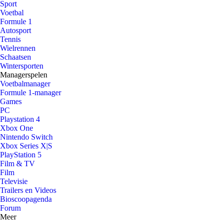
Sport
Voetbal
Formule 1
Autosport
Tennis
Wielrennen
Schaatsen
Wintersporten
Managerspelen
Voetbalmanager
Formule 1-manager
Games
PC
Playstation 4
Xbox One
Nintendo Switch
Xbox Series X|S
PlayStation 5
Film & TV
Film
Televisie
Trailers en Videos
Bioscoopagenda
Forum
Meer