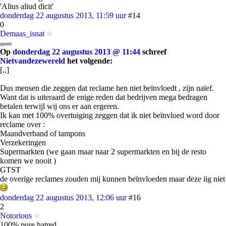
'Alius aliud dicit'
donderdag 22 augustus 2013, 11:59 uur
#14
0
Demaas_isnat
quote:
Op
donderdag 22 augustus 2013 @ 11:44
schreef
Nietvandezewereld
het volgende:
[..]
Dus mensen die zeggen dat reclame hen niet beïnvloedt , zijn naïef.
Want dat is uiteraard de enige reden dat bedrijven mega bedragen
betalen terwijl wij ons er aan ergeren.
Ik kan met 100% overtuiging zeggen dat ik niet beïnvloed word door
reclame over :
Maandverband of tampons
Verzekeringen
Supermarkten (we gaan maar naar 2 supermarkten en bij de resto
komen we nooit )
GTST
de overige reclames zouden mij kunnen beïnvloeden maar deze iig niet
donderdag 22 augustus 2013, 12:06 uur
#16
2
Notorious
100% pure hatred