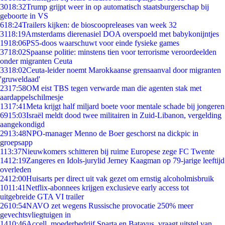
30
18:32
Trump grijpt weer in op automatisch staatsburgerschap bij
geboorte in VS
6
18:24
Trailers kijken: de bioscoopreleases van week 32
31
18:19
Amsterdams dierenasiel DOA overspoeld met babykonijntjes
19
18:06
PS5-doos waarschuwt voor einde fysieke games
37
18:02
Spaanse politie: minstens tien voor terrorisme veroordeelden
onder migranten Ceuta
33
18:02
Ceuta-leider noemt Marokkaanse grensaanval door migranten
'gruweldaad'
23
17:58
OM eist TBS tegen verwarde man die agenten stak met
aardappelschilmesje
13
17:41
Meta krijgt half miljard boete voor mentale schade bij jongeren
69
15:03
Israël meldt dood twee militairen in Zuid-Libanon, vergelding
aangekondigd
29
13:48
NPO-manager Menno de Boer geschorst na dickpic in
groepsapp
1
13:37
Nieuwkomers schitteren bij ruime Europese zege FC Twente
14
12:19
Zangeres en Idols-jurylid Jerney Kaagman op 79-jarige leeftijd
overleden
24
12:00
Huisarts per direct uit vak gezet om ernstig alcoholmisbruik
10
11:41
Netflix-abonnees krijgen exclusieve early access tot
uitgebreide GTA VI trailer
26
10:54
NAVO zet wegens Russische provocatie 250% meer
gevechtsvliegtuigen in
14
10:46
Accell, moederbedrijf Sparta en Batavus, vraagt uitstel van