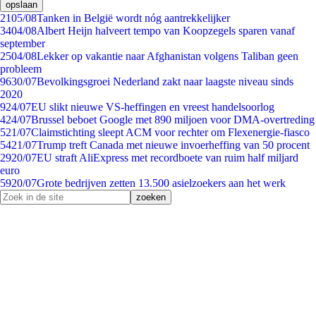
opslaan
21
05/08
Tanken in België wordt nóg aantrekkelijker
34
04/08
Albert Heijn halveert tempo van Koopzegels sparen vanaf
september
25
04/08
Lekker op vakantie naar Afghanistan volgens Taliban geen
probleem
96
30/07
Bevolkingsgroei Nederland zakt naar laagste niveau sinds
2020
9
24/07
EU slikt nieuwe VS-heffingen en vreest handelsoorlog
4
24/07
Brussel beboet Google met 890 miljoen voor DMA-overtreding
5
21/07
Claimstichting sleept ACM voor rechter om Flexenergie-fiasco
54
21/07
Trump treft Canada met nieuwe invoerheffing van 50 procent
29
20/07
EU straft AliExpress met recordboete van ruim half miljard
euro
59
20/07
Grote bedrijven zetten 13.500 asielzoekers aan het werk