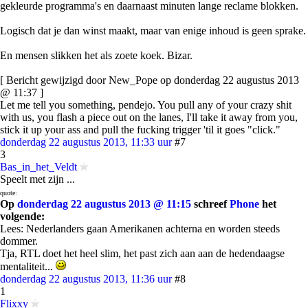
gekleurde programma's en daarnaast minuten lange reclame blokken.
Logisch dat je dan winst maakt, maar van enige inhoud is geen sprake.
En mensen slikken het als zoete koek. Bizar.
[ Bericht gewijzigd door New_Pope op donderdag 22 augustus 2013
@ 11:37 ]
Let me tell you something, pendejo. You pull any of your crazy shit
with us, you flash a piece out on the lanes, I'll take it away from you,
stick it up your ass and pull the fucking trigger 'til it goes "click."
donderdag 22 augustus 2013, 11:33 uur
#7
3
Bas_in_het_Veldt
Speelt met zijn ...
quote:
Op
donderdag 22 augustus 2013 @ 11:15
schreef
Phone
het
volgende:
Lees: Nederlanders gaan Amerikanen achterna en worden steeds
dommer.
Tja, RTL doet het heel slim, het past zich aan aan de hedendaagse
mentaliteit...
donderdag 22 augustus 2013, 11:36 uur
#8
1
Flixxy