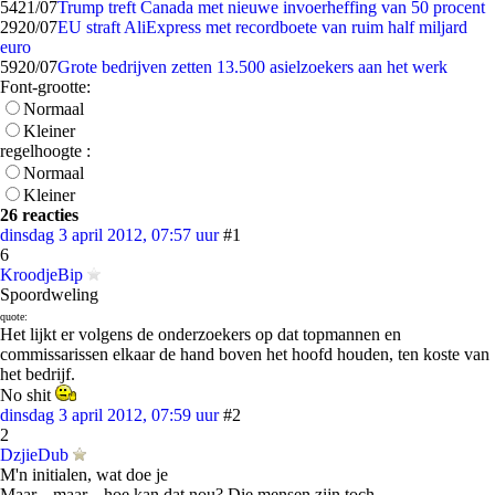
54
21/07
Trump treft Canada met nieuwe invoerheffing van 50 procent
29
20/07
EU straft AliExpress met recordboete van ruim half miljard
euro
59
20/07
Grote bedrijven zetten 13.500 asielzoekers aan het werk
Font-grootte:
Normaal
Kleiner
regelhoogte :
Normaal
Kleiner
26 reacties
dinsdag 3 april 2012, 07:57 uur
#1
6
KroodjeBip
Spoordweling
quote:
Het lijkt er volgens de onderzoekers op dat topmannen en
commissarissen elkaar de hand boven het hoofd houden, ten koste van
het bedrijf.
No shit
dinsdag 3 april 2012, 07:59 uur
#2
2
DzjieDub
M'n initialen, wat doe je
Maar... maar... hoe kan dat nou? Die mensen zijn toch