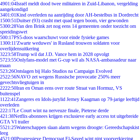
49
01:04
Israël meldt dood twee militairen in Zuid-Libanon, vergelding
aangekondigd
34
01:01
Kind overleden na aanrijding door AH-bestelbus in Dordrecht
15
00:51
Duitser (93) crasht met quad tegen boom, vier gewonden
53
00:28
Van den Brink zet nog eens 14 gemeenten onder toezicht om
spreidingswet
5
00:17
PS5-doos waarschuwt voor einde fysieke games
13
00:11
'Zwarte weduwes' in Rusland trouwen soldaten voor
overlijdensuitkering
32
23:58
Trump wil dat J.D. Vance hem in 2028 opvolgt
57
23:55
Onlyfans-model met G-cup wil als NASA-ambassadeur naar
maan
5
23:26
Ontslagen bij Halo Studios na Campaign Evolved
25
22:56
NAVO zet wegens Russische provocatie 250% meer
gevechtsvliegtuigen in
22
22:50
Iran en Oman eens over route Straat van Hormuz, VS
buitenspel
11
22:41
Zangeres en Idols-jurylid Jerney Kaagman op 79-jarige leeftijd
overleden
2
22:17
Le Court wint na nerveuze finale, Pieterse derde
4
21:38
Netflix-abonnees krijgen exclusieve early access tot uitgebreide
GTA VI trailer
55
21:25
Waterschappen slaan alarm wegens droogte: Gereedschapskist
leeg
45
21:00
Progressieve Democraat El-Sayed wint nipt voorverkiezing