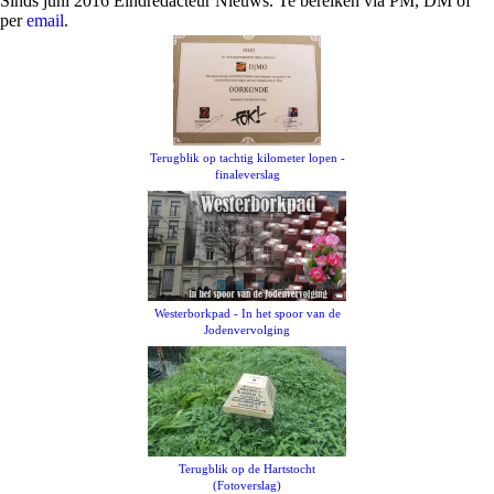
Sinds juni 2016 Eindredacteur Nieuws. Te bereiken via PM, DM of
per
email
.
Terugblik op tachtig kilometer lopen -
finaleverslag
Westerborkpad - In het spoor van de
Jodenvervolging
Terugblik op de Hartstocht
(Fotoverslag)