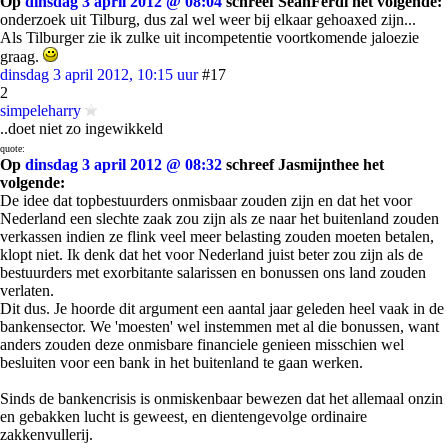
Op
dinsdag 3 april 2012 @ 08:04
schreef SeanFerdi het volgende:
onderzoek uit Tilburg, dus zal wel weer bij elkaar gehoaxed zijn...
Als Tilburger zie ik zulke uit incompetentie voortkomende jaloezie
graag.
dinsdag 3 april 2012, 10:15 uur
#17
2
simpeleharry
..doet niet zo ingewikkeld
quote:
Op
dinsdag 3 april 2012 @ 08:32
schreef Jasmijnthee het
volgende:
De idee dat topbestuurders onmisbaar zouden zijn en dat het voor
Nederland een slechte zaak zou zijn als ze naar het buitenland zouden
verkassen indien ze flink veel meer belasting zouden moeten betalen,
klopt niet. Ik denk dat het voor Nederland juist beter zou zijn als de
bestuurders met exorbitante salarissen en bonussen ons land zouden
verlaten.
Dit dus. Je hoorde dit argument een aantal jaar geleden heel vaak in de
bankensector. We 'moesten' wel instemmen met al die bonussen, want
anders zouden deze onmisbare financiele genieen misschien wel
besluiten voor een bank in het buitenland te gaan werken.
Sinds de bankencrisis is onmiskenbaar bewezen dat het allemaal onzin
en gebakken lucht is geweest, en dientengevolge ordinaire
zakkenvullerij.