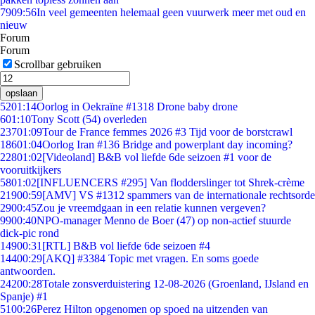
79
09:56
In veel gemeenten helemaal geen vuurwerk meer met oud en
nieuw
Forum
Forum
Scrollbar gebruiken
opslaan
52
01:14
Oorlog in Oekraïne #1318 Drone baby drone
6
01:10
Tony Scott (54) overleden
237
01:09
Tour de France femmes 2026 #3 Tijd voor de borstcrawl
186
01:04
Oorlog Iran #136 Bridge and powerplant day incoming?
228
01:02
[Videoland] B&B vol liefde 6de seizoen #1 voor de
vooruitkijkers
58
01:02
[INFLUENCERS #295] Van flodderslinger tot Shrek-crème
219
00:59
[AMV] VS #1312 spammers van de internationale rechtsorde
29
00:45
Zou je vreemdgaan in een relatie kunnen vergeven?
99
00:40
NPO-manager Menno de Boer (47) op non-actief stuurde
dick-pic rond
149
00:31
[RTL] B&B vol liefde 6de seizoen #4
144
00:29
[AKQ] #3384 Topic met vragen. En soms goede
antwoorden.
242
00:28
Totale zonsverduistering 12-08-2026 (Groenland, IJsland en
Spanje) #1
51
00:26
Perez Hilton opgenomen op spoed na uitzenden van