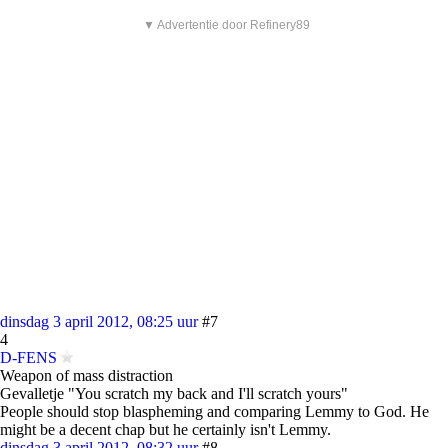
▼ Advertentie door Refinery89
dinsdag 3 april 2012, 08:25 uur
#7
4
D-FENS
Weapon of mass distraction
Gevalletje "You scratch my back and I'll scratch yours"
People should stop blaspheming and comparing Lemmy to God. He
might be a decent chap but he certainly isn't Lemmy.
dinsdag 3 april 2012, 08:32 uur
#8