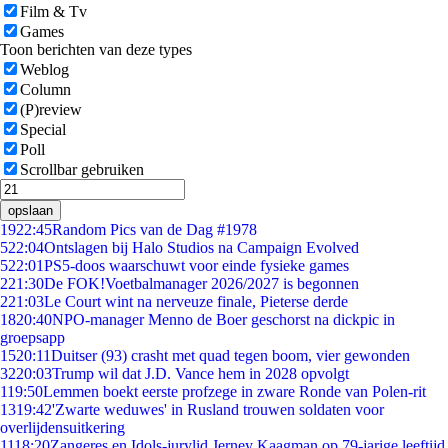
Film & Tv
Games
Toon berichten van deze types
Weblog
Column
(P)review
Special
Poll
Scrollbar gebruiken
opslaan
19
22:45
Random Pics van de Dag #1978
5
22:04
Ontslagen bij Halo Studios na Campaign Evolved
5
22:01
PS5-doos waarschuwt voor einde fysieke games
2
21:30
De FOK!Voetbalmanager 2026/2027 is begonnen
2
21:03
Le Court wint na nerveuze finale, Pieterse derde
18
20:40
NPO-manager Menno de Boer geschorst na dickpic in
groepsapp
15
20:11
Duitser (93) crasht met quad tegen boom, vier gewonden
32
20:03
Trump wil dat J.D. Vance hem in 2028 opvolgt
1
19:50
Lemmen boekt eerste profzege in zware Ronde van Polen-rit
13
19:42
'Zwarte weduwes' in Rusland trouwen soldaten voor
overlijdensuitkering
11
18:20
Zangeres en Idols-jurylid Jerney Kaagman op 79-jarige leeftijd