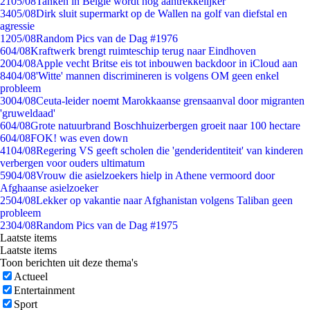
21
05/08
Tanken in België wordt nóg aantrekkelijker
34
05/08
Dirk sluit supermarkt op de Wallen na golf van diefstal en
agressie
12
05/08
Random Pics van de Dag #1976
6
04/08
Kraftwerk brengt ruimteschip terug naar Eindhoven
20
04/08
Apple vecht Britse eis tot inbouwen backdoor in iCloud aan
84
04/08
'Witte' mannen discrimineren is volgens OM geen enkel
probleem
30
04/08
Ceuta-leider noemt Marokkaanse grensaanval door migranten
'gruweldaad'
6
04/08
Grote natuurbrand Boschhuizerbergen groeit naar 100 hectare
6
04/08
FOK! was even down
41
04/08
Regering VS geeft scholen die 'genderidentiteit' van kinderen
verbergen voor ouders ultimatum
59
04/08
Vrouw die asielzoekers hielp in Athene vermoord door
Afghaanse asielzoeker
25
04/08
Lekker op vakantie naar Afghanistan volgens Taliban geen
probleem
23
04/08
Random Pics van de Dag #1975
Laatste items
Laatste items
Toon berichten uit deze thema's
Actueel
Entertainment
Sport