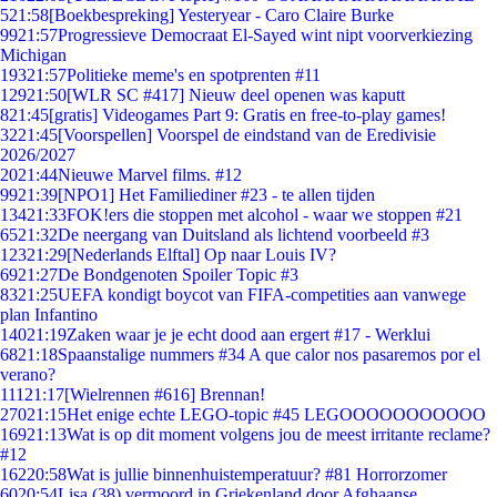
5
21:58
[Boekbespreking] Yesteryear - Caro Claire Burke
99
21:57
Progressieve Democraat El-Sayed wint nipt voorverkiezing
Michigan
193
21:57
Politieke meme's en spotprenten #11
129
21:50
[WLR SC #417] Nieuw deel openen was kaputt
8
21:45
[gratis] Videogames Part 9: Gratis en free-to-play games!
32
21:45
[Voorspellen] Voorspel de eindstand van de Eredivisie
2026/2027
20
21:44
Nieuwe Marvel films. #12
99
21:39
[NPO1] Het Familiediner #23 - te allen tijden
134
21:33
FOK!ers die stoppen met alcohol - waar we stoppen #21
65
21:32
De neergang van Duitsland als lichtend voorbeeld #3
123
21:29
[Nederlands Elftal] Op naar Louis IV?
69
21:27
De Bondgenoten Spoiler Topic #3
83
21:25
UEFA kondigt boycot van FIFA-competities aan vanwege
plan Infantino
140
21:19
Zaken waar je je echt dood aan ergert #17 - Werklui
68
21:18
Spaanstalige nummers #34 A que calor nos pasaremos por el
verano?
111
21:17
[Wielrennen #616] Brennan!
270
21:15
Het enige echte LEGO-topic #45 LEGOOOOOOOOOOO
169
21:13
Wat is op dit moment volgens jou de meest irritante reclame?
#12
162
20:58
Wat is jullie binnenhuistemperatuur? #81 Horrorzomer
60
20:54
Lisa (38) vermoord in Griekenland door Afghaanse