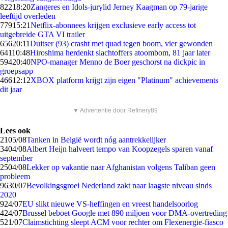
822
18:20
Zangeres en Idols-jurylid Jerney Kaagman op 79-jarige
leeftijd overleden
779
15:21
Netflix-abonnees krijgen exclusieve early access tot
uitgebreide GTA VI trailer
656
20:11
Duitser (93) crasht met quad tegen boom, vier gewonden
641
10:48
Hiroshima herdenkt slachtoffers atoombom, 81 jaar later
594
20:40
NPO-manager Menno de Boer geschorst na dickpic in
groepsapp
466
12:12
XBOX platform krijgt zijn eigen "Platinum" achievements
dit jaar
▼ Advertentie door Refinery89
Lees ook
21
05/08
Tanken in België wordt nóg aantrekkelijker
34
04/08
Albert Heijn halveert tempo van Koopzegels sparen vanaf
september
25
04/08
Lekker op vakantie naar Afghanistan volgens Taliban geen
probleem
96
30/07
Bevolkingsgroei Nederland zakt naar laagste niveau sinds
2020
9
24/07
EU slikt nieuwe VS-heffingen en vreest handelsoorlog
4
24/07
Brussel beboet Google met 890 miljoen voor DMA-overtreding
5
21/07
Claimstichting sleept ACM voor rechter om Flexenergie-fiasco