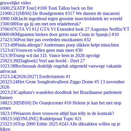
gruwelijke video
16
00:25
[ATP Tour] #169 Tosti Tallon back on fire
210
00:21
[SBS6] De Bondgenoten #317 We dansen de macaroni
19
00:16
Klacht ingediend tegen grootste insectenfabriek ter wereld
15
00:08
Hoe ga jij om met een relatiebreuk?
37
00:07
GTA VI #12 GTA VI Extended look 27 Augustus Netflix/YT
69
00:06
Migranten breken door grens naar Ceuta in Spanje,l #10
274
23:56
Post hier pas overleden muzikanten #32
17
23:49
Pinda-allergie? Andermans poep slikken helpt misschien
15
23:41
Vrouwen willen geen man meer #30
5
23:39
Trump wil dat J.D. Vance hem in 2028 opvolgt
259
23:39
[Dagboek] Veel aan hoofd - Deel 27
10
23:38
Rechtszaak dodelijk ongeluk uitgesteld vanwege vakantie
advocaat
25
23:24
[2026/2027] Eredivisietoto #1
203
23:24
Het Grote Songfestivalfeest Ziggo Dome #5 13 november
2026
20
23:23
Capibara's wandelen doodleuk het Braziliaanse parlement
binnen
188
23:20
[SBS6] De Oranjezomer #10 Helene je kan het niet stop
ermee
18
23:19
Waarom doen vrouwen altijd hun telly in de kontzak?
180
23:16
[ONLINE] Roddelpraat Topic #21
233
23:16
Top 2000 Editie 2025 #243 Alle dikzakken willen op je
lijken