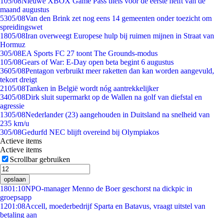
1
05/08
Nieuwe XBOX Game Pass titels voor de eerste helft van de
maand augustus
53
05/08
Van den Brink zet nog eens 14 gemeenten onder toezicht om
spreidingswet
18
05/08
Iran overweegt Europese hulp bij ruimen mijnen in Straat van
Hormuz
3
05/08
EA Sports FC 27 toont The Grounds-modus
1
05/08
Gears of War: E-Day open beta begint 6 augustus
36
05/08
Pentagon verbruikt meer raketten dan kan worden aangevuld,
tekort dreigt
21
05/08
Tanken in België wordt nóg aantrekkelijker
34
05/08
Dirk sluit supermarkt op de Wallen na golf van diefstal en
agressie
13
05/08
Nederlander (23) aangehouden in Duitsland na snelheid van
235 km/u
3
05/08
Gedurfd NEC blijft overeind bij Olympiakos
Actieve items
Actieve items
Scrollbar gebruiken
opslaan
18
01:10
NPO-manager Menno de Boer geschorst na dickpic in
groepsapp
12
01:08
Accell, moederbedrijf Sparta en Batavus, vraagt uitstel van
betaling aan