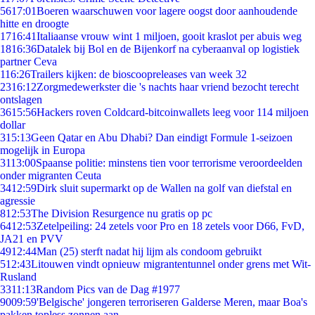
56
17:01
Boeren waarschuwen voor lagere oogst door aanhoudende
hitte en droogte
17
16:41
Italiaanse vrouw wint 1 miljoen, gooit kraslot per abuis weg
18
16:36
Datalek bij Bol en de Bijenkorf na cyberaanval op logistiek
partner Ceva
1
16:26
Trailers kijken: de bioscoopreleases van week 32
23
16:12
Zorgmedewerkster die 's nachts haar vriend bezocht terecht
ontslagen
36
15:56
Hackers roven Coldcard-bitcoinwallets leeg voor 114 miljoen
dollar
3
15:13
Geen Qatar en Abu Dhabi? Dan eindigt Formule 1-seizoen
mogelijk in Europa
31
13:00
Spaanse politie: minstens tien voor terrorisme veroordeelden
onder migranten Ceuta
34
12:59
Dirk sluit supermarkt op de Wallen na golf van diefstal en
agressie
8
12:53
The Division Resurgence nu gratis op pc
64
12:53
Zetelpeiling: 24 zetels voor Pro en 18 zetels voor D66, FvD,
JA21 en PVV
49
12:44
Man (25) sterft nadat hij lijm als condoom gebruikt
5
12:43
Litouwen vindt opnieuw migrantentunnel onder grens met Wit-
Rusland
33
11:13
Random Pics van de Dag #1977
90
09:59
'Belgische' jongeren terroriseren Galderse Meren, maar Boa's
pakken topless zonnen aan