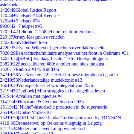
asielzoeker
14
20:49
Global Justice Report
1
20:44
+5 telspel #144 Keer 5 =
1
20:44
+9 telspel #74
99
20:42
+7 telspel #95
120
20:42
Teltopic #1558 tel door en door en door....
2
20:37
Jerney Kaagman overleden
120
20:36
Nederland toen
42
20:35
[Eva vd Wijdeven] geruchten over dakloosheid
70
20:29
Een tactische/militaire analyse van het front in Oekraïne #31
146
20:24
[SBS6] Vandaag Inside #136 - Boekje pluggen.
238
20:22
Speciaalbieren #80: another one bites the dust
15
20:17
Radio 2 #145 Ruud 66
247
19:58
Asielzoekers #22 : Het Europese migratiepact gaat in
242
19:53
Nederlandstalige muziektopic #13
166
19:49
Voorspel hier het warmtegetal van 2026
22
19:45
[Dagboek] Mijn struggles in het dagelijks leven
65
19:44
Afvallen met injecties #4
114
19:43
Hurricane & Cyclone Season 2026
151
19:42
"Niche"-historische producten in de supermarkt
265
19:31
Duitse Muziek #2
132
19:30
[DRT SC] #6: RendacGoden sponsored by TONZON
41
19:30
Droneaanval op Oekrains vliegtuig in Leipzig
221
19:24
Nederland stevent af op watertekort
186
19:17
Israel en Gaza #17