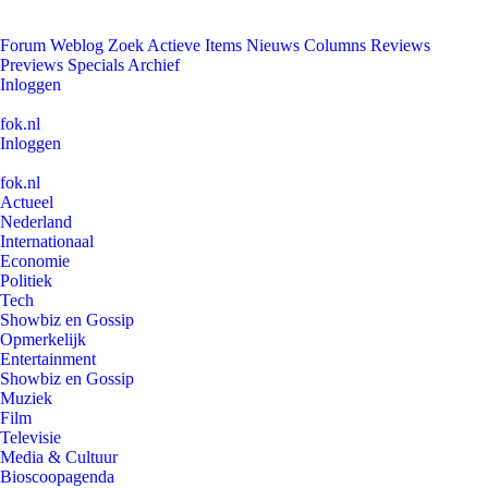
Forum
Weblog
Zoek
Actieve Items
Nieuws
Columns
Reviews
Previews
Specials
Archief
Inloggen
fok.nl
Inloggen
fok.nl
Actueel
Nederland
Internationaal
Economie
Politiek
Tech
Showbiz en Gossip
Opmerkelijk
Entertainment
Showbiz en Gossip
Muziek
Film
Televisie
Media & Cultuur
Bioscoopagenda