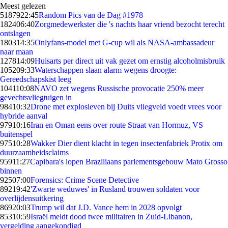
Meest gelezen
51879
22:45
Random Pics van de Dag #1978
1824
06:40
Zorgmedewerkster die 's nachts haar vriend bezocht terecht
ontslagen
1803
14:35
Onlyfans-model met G-cup wil als NASA-ambassadeur
naar maan
1278
14:09
Huisarts per direct uit vak gezet om ernstig alcoholmisbruik
1052
09:33
Waterschappen slaan alarm wegens droogte:
Gereedschapskist leeg
1041
10:08
NAVO zet wegens Russische provocatie 250% meer
gevechtsvliegtuigen in
984
10:32
Drone met explosieven bij Duits vliegveld voedt vrees voor
hybride aanval
979
10:16
Iran en Oman eens over route Straat van Hormuz, VS
buitenspel
975
10:28
Wakker Dier dient klacht in tegen insectenfabriek Protix om
duurzaamheidsclaims
959
11:27
Capibara's lopen Braziliaans parlementsgebouw Mato Grosso
binnen
925
07:00
Forensics: Crime Scene Detective
892
19:42
'Zwarte weduwes' in Rusland trouwen soldaten voor
overlijdensuitkering
869
20:03
Trump wil dat J.D. Vance hem in 2028 opvolgt
853
10:59
Israël meldt dood twee militairen in Zuid-Libanon,
vergelding aangekondigd