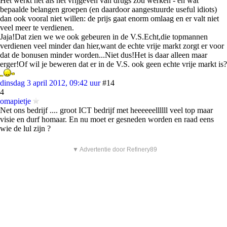
Het werkt net als het vrijgeven van drugs zou werken - en wat
bepaalde belangen groepen (en daardoor aangestuurde useful idiots)
dan ook vooral niet willen: de prijs gaat enorm omlaag en er valt niet
veel meer te verdienen.
Jaja!Dat zien we we ook gebeuren in de V.S.Echt,die topmannen
verdienen veel minder dan hier,want de echte vrije markt zorgt er voor
dat de bonusen minder worden...Niet dus!Het is daar alleen maar
erger!Of wil je beweren dat er in de V.S. ook geen echte vrije markt is?
dinsdag 3 april 2012, 09:42 uur
#14
4
omapietje
Net ons bedrijf .... groot ICT bedrijf met heeeeeellllll veel top maar
visie en durf homaar. En nu moet er gesneden worden en raad eens
wie de lul zijn ?
▼ Advertentie door Refinery89