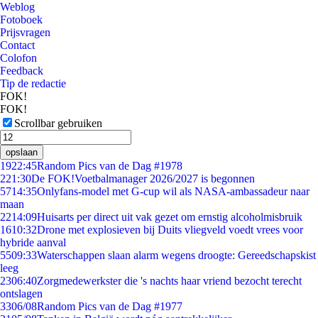
Weblog
Fotoboek
Prijsvragen
Contact
Colofon
Feedback
Tip de redactie
FOK!
FOK!
Scrollbar gebruiken
opslaan
19
22:45
Random Pics van de Dag #1978
2
21:30
De FOK!Voetbalmanager 2026/2027 is begonnen
57
14:35
Onlyfans-model met G-cup wil als NASA-ambassadeur naar
maan
22
14:09
Huisarts per direct uit vak gezet om ernstig alcoholmisbruik
16
10:32
Drone met explosieven bij Duits vliegveld voedt vrees voor
hybride aanval
55
09:33
Waterschappen slaan alarm wegens droogte: Gereedschapskist
leeg
23
06:40
Zorgmedewerkster die 's nachts haar vriend bezocht terecht
ontslagen
33
06/08
Random Pics van de Dag #1977