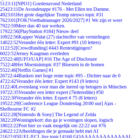
51
23:11
[NPO1] Goedenavond Nederland
254
23:11
De Avondetappe #176 - Met Ellen ten Damme.
49
23:01
Het grote dagelijkse Trump nieuws topic #31
76
23:01
[FOK!Voetbalmanager 2026/2027] #1 We zijn er weer
79
22:59
Meer dan 40 uur werken.
179
22:56
[PlayStation #184] Nieuw deel
109
22:56
Kapper Walat (27) slachtoffer van vernielingen
140
22:52
Verander één letter: Expert #91 (10 letters)
11
22:52
[Crowdfunding] #443 Rentestijgingen?
60
22:52
Jerney Kaagman overleden
255
22:48
[UFO/UAP] #16 The Age of Disclosure
75
22:48
Het Moestuintopic #37 Bloesem in de bomen
55
22:46
[Netflix Games] #1
267
22:44
Banken met hoge rente topic #95 - Dichter naar de 0
47
22:42
Verander één letter: Expert #143 (9 letters)
11
22:40
Levenslang voor man die inreed op betogers in München
197
22:35
Verander een letter expert (7lettereditie) #50
12
22:30
Verander één letter. Expert # 75 (8 letters)
195
22:29
[Conference League Donderdag 20:00 uur] Ajax -
Shelbourne FC #2
43
22:28
[Nintendo & Sony] The Legend of Zelda
38
22:28
Woningtekort: dus ga je woningen slopen, logisch
180
22:22
Post hier zo vaak mogelijk om 22:22 uur #76
246
22:12
Afbeeldingen die je gemaakt hebt met AI
216
22:05
[UEL/ECL live topic] #160 GOAAAAAAAAAAAAAL