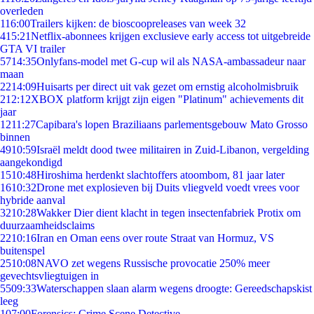
overleden
1
16:00
Trailers kijken: de bioscoopreleases van week 32
4
15:21
Netflix-abonnees krijgen exclusieve early access tot uitgebreide
GTA VI trailer
57
14:35
Onlyfans-model met G-cup wil als NASA-ambassadeur naar
maan
22
14:09
Huisarts per direct uit vak gezet om ernstig alcoholmisbruik
2
12:12
XBOX platform krijgt zijn eigen "Platinum" achievements dit
jaar
12
11:27
Capibara's lopen Braziliaans parlementsgebouw Mato Grosso
binnen
49
10:59
Israël meldt dood twee militairen in Zuid-Libanon, vergelding
aangekondigd
15
10:48
Hiroshima herdenkt slachtoffers atoombom, 81 jaar later
16
10:32
Drone met explosieven bij Duits vliegveld voedt vrees voor
hybride aanval
32
10:28
Wakker Dier dient klacht in tegen insectenfabriek Protix om
duurzaamheidsclaims
22
10:16
Iran en Oman eens over route Straat van Hormuz, VS
buitenspel
25
10:08
NAVO zet wegens Russische provocatie 250% meer
gevechtsvliegtuigen in
55
09:33
Waterschappen slaan alarm wegens droogte: Gereedschapskist
leeg
1
07:00
Forensics: Crime Scene Detective