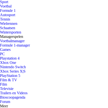
Sport
Voetbal
Formule 1
Autosport
Tennis
Wielrennen
Schaatsen
Wintersporten
Managerspelen
Voetbalmanager
Formule 1-manager
Games
PC
Playstation 4
Xbox One
Nintendo Switch
Xbox Series X|S
PlayStation 5
Film & TV
Film
Televisie
Trailers en Videos
Bioscoopagenda
Forum
Meer