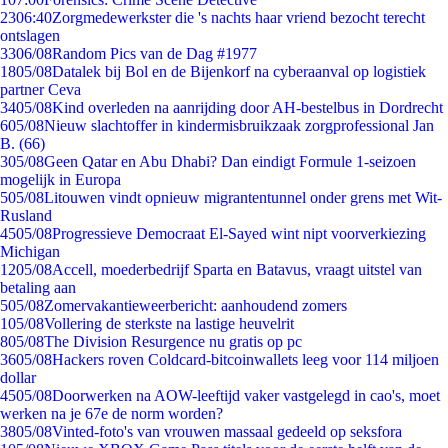
23
06:40
Zorgmedewerkster die 's nachts haar vriend bezocht terecht
ontslagen
33
06/08
Random Pics van de Dag #1977
18
05/08
Datalek bij Bol en de Bijenkorf na cyberaanval op logistiek
partner Ceva
34
05/08
Kind overleden na aanrijding door AH-bestelbus in Dordrecht
6
05/08
Nieuw slachtoffer in kindermisbruikzaak zorgprofessional Jan
B. (66)
3
05/08
Geen Qatar en Abu Dhabi? Dan eindigt Formule 1-seizoen
mogelijk in Europa
5
05/08
Litouwen vindt opnieuw migrantentunnel onder grens met Wit-
Rusland
45
05/08
Progressieve Democraat El-Sayed wint nipt voorverkiezing
Michigan
12
05/08
Accell, moederbedrijf Sparta en Batavus, vraagt uitstel van
betaling aan
5
05/08
Zomervakantieweerbericht: aanhoudend zomers
1
05/08
Vollering de sterkste na lastige heuvelrit
8
05/08
The Division Resurgence nu gratis op pc
36
05/08
Hackers roven Coldcard-bitcoinwallets leeg voor 114 miljoen
dollar
45
05/08
Doorwerken na AOW-leeftijd vaker vastgelegd in cao's, moet
werken na je 67e de norm worden?
38
05/08
Vinted-foto's van vrouwen massaal gedeeld op seksfora