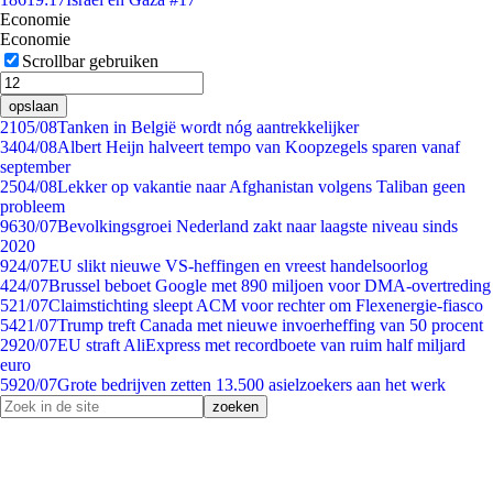
Economie
Economie
Scrollbar gebruiken
opslaan
21
05/08
Tanken in België wordt nóg aantrekkelijker
34
04/08
Albert Heijn halveert tempo van Koopzegels sparen vanaf
september
25
04/08
Lekker op vakantie naar Afghanistan volgens Taliban geen
probleem
96
30/07
Bevolkingsgroei Nederland zakt naar laagste niveau sinds
2020
9
24/07
EU slikt nieuwe VS-heffingen en vreest handelsoorlog
4
24/07
Brussel beboet Google met 890 miljoen voor DMA-overtreding
5
21/07
Claimstichting sleept ACM voor rechter om Flexenergie-fiasco
54
21/07
Trump treft Canada met nieuwe invoerheffing van 50 procent
29
20/07
EU straft AliExpress met recordboete van ruim half miljard
euro
59
20/07
Grote bedrijven zetten 13.500 asielzoekers aan het werk