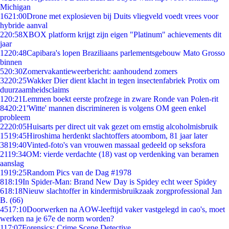
Michigan
16
21:00
Drone met explosieven bij Duits vliegveld voedt vrees voor
hybride aanval
2
20:58
XBOX platform krijgt zijn eigen "Platinum" achievements dit
jaar
12
20:48
Capibara's lopen Braziliaans parlementsgebouw Mato Grosso
binnen
5
20:30
Zomervakantieweerbericht: aanhoudend zomers
32
20:25
Wakker Dier dient klacht in tegen insectenfabriek Protix om
duurzaamheidsclaims
1
20:21
Lemmen boekt eerste profzege in zware Ronde van Polen-rit
84
20:21
'Witte' mannen discrimineren is volgens OM geen enkel
probleem
22
20:05
Huisarts per direct uit vak gezet om ernstig alcoholmisbruik
15
19:45
Hiroshima herdenkt slachtoffers atoombom, 81 jaar later
38
19:40
Vinted-foto's van vrouwen massaal gedeeld op seksfora
21
19:34
OM: vierde verdachte (18) vast op verdenking van beramen
aanslag
19
19:25
Random Pics van de Dag #1978
8
18:19
In Spider-Man: Brand New Day is Spidey echt weer Spidey
6
18:18
Nieuw slachtoffer in kindermisbruikzaak zorgprofessional Jan
B. (66)
45
17:10
Doorwerken na AOW-leeftijd vaker vastgelegd in cao's, moet
werken na je 67e de norm worden?
1
17:07
Forensics: Crime Scene Detective