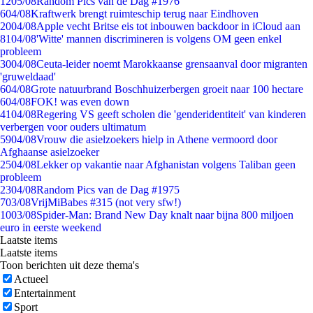
12
05/08
Random Pics van de Dag #1976
6
04/08
Kraftwerk brengt ruimteschip terug naar Eindhoven
20
04/08
Apple vecht Britse eis tot inbouwen backdoor in iCloud aan
81
04/08
'Witte' mannen discrimineren is volgens OM geen enkel
probleem
30
04/08
Ceuta-leider noemt Marokkaanse grensaanval door migranten
'gruweldaad'
6
04/08
Grote natuurbrand Boschhuizerbergen groeit naar 100 hectare
6
04/08
FOK! was even down
41
04/08
Regering VS geeft scholen die 'genderidentiteit' van kinderen
verbergen voor ouders ultimatum
59
04/08
Vrouw die asielzoekers hielp in Athene vermoord door
Afghaanse asielzoeker
25
04/08
Lekker op vakantie naar Afghanistan volgens Taliban geen
probleem
23
04/08
Random Pics van de Dag #1975
7
03/08
VrijMiBabes #315 (not very sfw!)
10
03/08
Spider-Man: Brand New Day knalt naar bijna 800 miljoen
euro in eerste weekend
Laatste items
Laatste items
Toon berichten uit deze thema's
Actueel
Entertainment
Sport