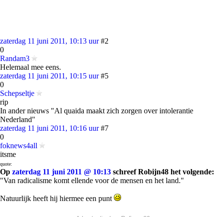
zaterdag 11 juni 2011, 10:13 uur
#2
0
Randam3
Helemaal mee eens.
zaterdag 11 juni 2011, 10:15 uur
#5
0
Schepseltje
rip
In ander nieuws "Al quaida maakt zich zorgen over intolerantie
Nederland"
zaterdag 11 juni 2011, 10:16 uur
#7
0
foknews4all
itsme
quote:
Op
zaterdag 11 juni 2011 @ 10:13
schreef Robijn48 het volgende:
"Van radicalisme komt ellende voor de mensen en het land."
Natuurlijk heeft hij hiermee een punt