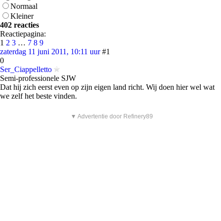
Normaal
Kleiner
402 reacties
Reactiepagina:
1
2
3
…
7
8
9
zaterdag 11 juni 2011, 10:11 uur
#1
0
Ser_Ciappelletto
Semi-professionele SJW
Dat hij zich eerst even op zijn eigen land richt. Wij doen hier wel wat
we zelf het beste vinden.
▼ Advertentie door Refinery89