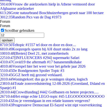
59
14:06
Vrouw die asielzoekers hielp in Athene vermoord door
Afghaanse asielzoeker
6
13:26
Grote natuurbrand Boschhuizerbergen groeit naar 100 hectare
30
12:35
Random Pics van de Dag #1973
Forum
Forum
Scrollbar gebruiken
opslaan
87
10:50
Teltopic #1557 tel door en door en door....
68
10:49
Koopzegels sparen bij AH duurt straks 2x zo lang
100
10:48
[Breien] Deel 21, met zomerbreisels
225
10:47
[INFLUENCERS #294] supermarkt Safari
43
10:47
Covid19 the aftermath #17 bananenmilkshake
40
10:46
Voorspel hier het weer voor het gehele jaar 2026
55
10:45
De Bondgenoten Spoiler Topic #3
32
10:45
GGZ heeft mij gezond verklaard.
20
10:44
Woningtekort: dus ga je woningen slopen, logisch
238
10:44
Totale zonsverduistering 12-08-2026 (Groenland, IJsland en
Spanje) #1
283
10:44
[Crowdfunding] #442 Golfbanen en betere projecten.....
267
10:44
Het enige echte LEGO-topic #45 LEGOOOOOOOOOOO
21
10:43
Zou je vreemdgaan in een relatie kunnen vergeven?
16
10:43
Progressieve Democraat El-Sayed wint nipt voorverkiezing