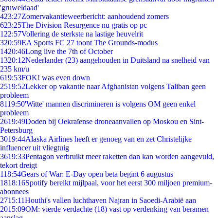
'gruweldaad'
4
23:27
Zomervakantieweerbericht: aanhoudend zomers
6
23:25
The Division Resurgence nu gratis op pc
1
22:57
Vollering de sterkste na lastige heuvelrit
3
20:59
EA Sports FC 27 toont The Grounds-modus
14
20:46
Long live the 7th of October
13
20:12
Nederlander (23) aangehouden in Duitsland na snelheid van
235 km/u
6
19:53
FOK! was even down
25
19:52
Lekker op vakantie naar Afghanistan volgens Taliban geen
probleem
81
19:50
'Witte' mannen discrimineren is volgens OM geen enkel
probleem
26
19:49
Doden bij Oekraïense droneaanvallen op Moskou en Sint-
Petersburg
30
19:44
Alaska Airlines heeft er genoeg van en zet Christelijke
influencer uit vliegtuig
36
19:33
Pentagon verbruikt meer raketten dan kan worden aangevuld,
tekort dreigt
1
18:54
Gears of War: E-Day open beta begint 6 augustus
18
18:16
Spotify bereikt mijlpaal, voor het eerst 300 miljoen premium-
abonnees
27
15:11
Houthi's vallen luchthaven Najran in Saoedi-Arabië aan
20
15:09
OM: vierde verdachte (18) vast op verdenking van beramen
aanslag