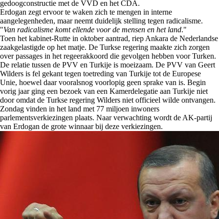
gedoogconstructie met de VVD en het CDA.
Erdogan zegt ervoor te waken zich te mengen in interne
aangelegenheden, maar neemt duidelijk stelling tegen radicalisme.
"
Van radicalisme komt ellende voor de mensen en het land
."
Toen het kabinet-Rutte in oktober aantrad, riep Ankara de Nederlandse
zaakgelastigde op het matje. De Turkse regering maakte zich zorgen
over passages in het regeerakkoord die gevolgen hebben voor Turken.
De relatie tussen de PVV en Turkije is moeizaam. De PVV van Geert
Wilders is fel gekant tegen toetreding van Turkije tot de Europese
Unie, hoewel daar vooralsnog voorlopig geen sprake van is. Begin
vorig jaar ging een bezoek van een Kamerdelegatie aan Turkije niet
door omdat de Turkse regering Wilders niet officieel wilde ontvangen.
Zondag vinden in het land met 77 miljoen inwoners
parlementsverkiezingen plaats. Naar verwachting wordt de AK-partij
van Erdogan de grote winnaar bij deze verkiezingen.