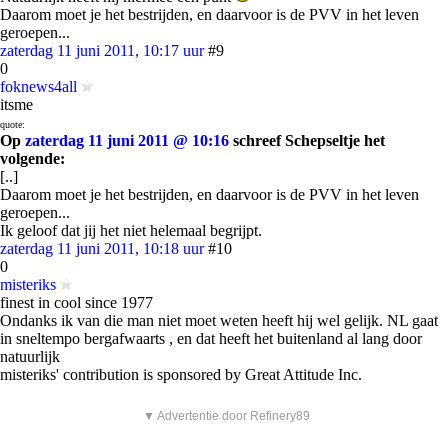
Daarom moet je het bestrijden, en daarvoor is de PVV in het leven
geroepen...
zaterdag 11 juni 2011, 10:17 uur
#9
0
foknews4all
itsme
quote:
Op
zaterdag 11 juni 2011 @ 10:16
schreef Schepseltje het
volgende:
[..]
Daarom moet je het bestrijden, en daarvoor is de PVV in het leven
geroepen...
Ik geloof dat jij het niet helemaal begrijpt.
zaterdag 11 juni 2011, 10:18 uur
#10
0
misteriks
finest in cool since 1977
Ondanks ik van die man niet moet weten heeft hij wel gelijk. NL gaat
in sneltempo bergafwaarts , en dat heeft het buitenland al lang door
natuurlijk
misteriks' contribution is sponsored by Great Attitude Inc.
▼ Advertentie door Refinery89