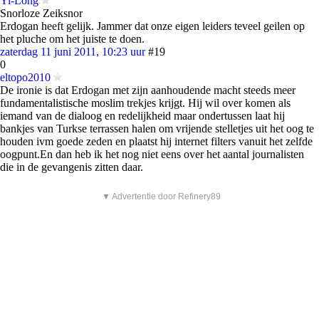
Yi-Long
Snorloze Zeiksnor
Erdogan heeft gelijk. Jammer dat onze eigen leiders teveel geilen op
het pluche om het juiste te doen.
zaterdag 11 juni 2011, 10:23 uur
#19
0
eltopo2010
De ironie is dat Erdogan met zijn aanhoudende macht steeds meer
fundamentalistische moslim trekjes krijgt. Hij wil over komen als
iemand van de dialoog en redelijkheid maar ondertussen laat hij
bankjes van Turkse terrassen halen om vrijende stelletjes uit het oog te
houden ivm goede zeden en plaatst hij internet filters vanuit het zelfde
oogpunt.En dan heb ik het nog niet eens over het aantal journalisten
die in de gevangenis zitten daar.
▼ Advertentie door Refinery89