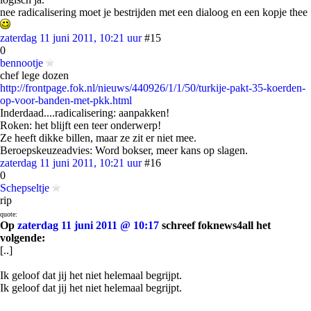
nee radicalisering moet je bestrijden met een dialoog en een kopje thee
zaterdag 11 juni 2011, 10:21 uur
#15
0
bennootje
chef lege dozen
http://frontpage.fok.nl/nieuws/440926/1/1/50/turkije-pakt-35-koerden-
op-voor-banden-met-pkk.html
Inderdaad....radicalisering: aanpakken!
Roken: het blijft een teer onderwerp!
Ze heeft dikke billen, maar ze zit er niet mee.
Beroepskeuzeadvies: Word bokser, meer kans op slagen.
zaterdag 11 juni 2011, 10:21 uur
#16
0
Schepseltje
rip
quote:
Op
zaterdag 11 juni 2011 @ 10:17
schreef foknews4all het
volgende:
[..]
Ik geloof dat jij het niet helemaal begrijpt.
Ik geloof dat jij het niet helemaal begrijpt.