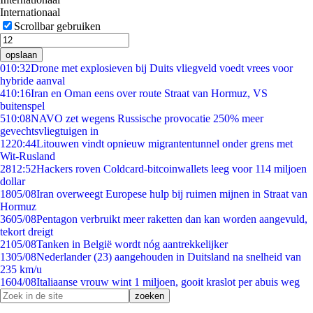
Internationaal
Scrollbar gebruiken
opslaan
0
10:32
Drone met explosieven bij Duits vliegveld voedt vrees voor
hybride aanval
4
10:16
Iran en Oman eens over route Straat van Hormuz, VS
buitenspel
5
10:08
NAVO zet wegens Russische provocatie 250% meer
gevechtsvliegtuigen in
12
20:44
Litouwen vindt opnieuw migrantentunnel onder grens met
Wit-Rusland
28
12:52
Hackers roven Coldcard-bitcoinwallets leeg voor 114 miljoen
dollar
18
05/08
Iran overweegt Europese hulp bij ruimen mijnen in Straat van
Hormuz
36
05/08
Pentagon verbruikt meer raketten dan kan worden aangevuld,
tekort dreigt
21
05/08
Tanken in België wordt nóg aantrekkelijker
13
05/08
Nederlander (23) aangehouden in Duitsland na snelheid van
235 km/u
16
04/08
Italiaanse vrouw wint 1 miljoen, gooit kraslot per abuis weg