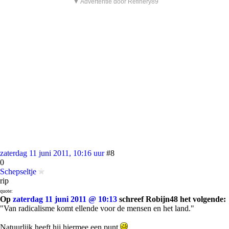
▼ Advertentie door Refinery89
zaterdag 11 juni 2011, 10:16 uur
#8
0
Schepseltje
rip
quote:
Op
zaterdag 11 juni 2011 @ 10:13
schreef Robijn48 het volgende:
"Van radicalisme komt ellende voor de mensen en het land."
Natuurlijk heeft hij hiermee een punt