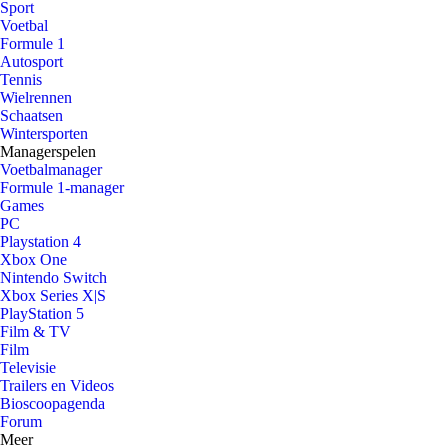
Sport
Voetbal
Formule 1
Autosport
Tennis
Wielrennen
Schaatsen
Wintersporten
Managerspelen
Voetbalmanager
Formule 1-manager
Games
PC
Playstation 4
Xbox One
Nintendo Switch
Xbox Series X|S
PlayStation 5
Film & TV
Film
Televisie
Trailers en Videos
Bioscoopagenda
Forum
Meer