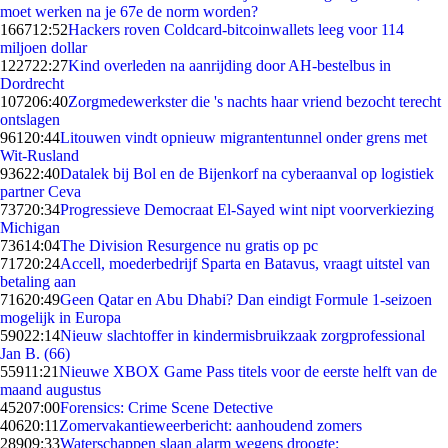
moet werken na je 67e de norm worden?
1667
12:52
Hackers roven Coldcard-bitcoinwallets leeg voor 114
miljoen dollar
1227
22:27
Kind overleden na aanrijding door AH-bestelbus in
Dordrecht
1072
06:40
Zorgmedewerkster die 's nachts haar vriend bezocht terecht
ontslagen
961
20:44
Litouwen vindt opnieuw migrantentunnel onder grens met
Wit-Rusland
936
22:40
Datalek bij Bol en de Bijenkorf na cyberaanval op logistiek
partner Ceva
737
20:34
Progressieve Democraat El-Sayed wint nipt voorverkiezing
Michigan
736
14:04
The Division Resurgence nu gratis op pc
717
20:24
Accell, moederbedrijf Sparta en Batavus, vraagt uitstel van
betaling aan
716
20:49
Geen Qatar en Abu Dhabi? Dan eindigt Formule 1-seizoen
mogelijk in Europa
590
22:14
Nieuw slachtoffer in kindermisbruikzaak zorgprofessional
Jan B. (66)
559
11:21
Nieuwe XBOX Game Pass titels voor de eerste helft van de
maand augustus
452
07:00
Forensics: Crime Scene Detective
406
20:11
Zomervakantieweerbericht: aanhoudend zomers
289
09:33
Waterschappen slaan alarm wegens droogte: