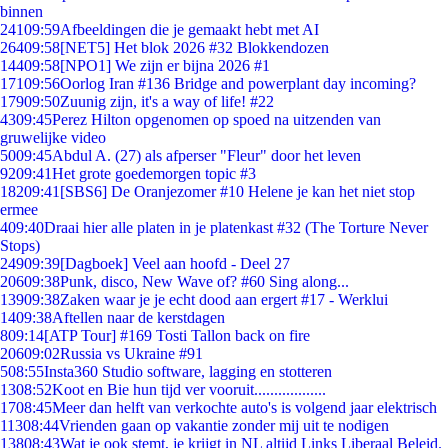
binnen
241
09:59
Afbeeldingen die je gemaakt hebt met AI
264
09:58
[NET5] Het blok 2026 #32 Blokkendozen
144
09:58
[NPO1] We zijn er bijna 2026 #1
171
09:56
Oorlog Iran #136 Bridge and powerplant day incoming?
179
09:50
Zuunig zijn, it's a way of life! #22
43
09:45
Perez Hilton opgenomen op spoed na uitzenden van
gruwelijke video
50
09:45
Abdul A. (27) als afperser "Fleur" door het leven
92
09:41
Het grote goedemorgen topic #3
182
09:41
[SBS6] De Oranjezomer #10 Helene je kan het niet stop
ermee
4
09:40
Draai hier alle platen in je platenkast #32 (The Torture Never
Stops)
249
09:39
[Dagboek] Veel aan hoofd - Deel 27
206
09:38
Punk, disco, New Wave of? #60 Sing along...
139
09:38
Zaken waar je je echt dood aan ergert #17 - Werklui
14
09:38
Aftellen naar de kerstdagen
8
09:14
[ATP Tour] #169 Tosti Tallon back on fire
206
09:02
Russia vs Ukraine #91
5
08:55
Insta360 Studio software, lagging en stotteren
13
08:52
Koot en Bie hun tijd ver vooruit..................
17
08:45
Meer dan helft van verkochte auto's is volgend jaar elektrisch
113
08:44
Vrienden gaan op vakantie zonder mij uit te nodigen
138
08:43
Wat je ook stemt, je krijgt in NL altijd Links Liberaal Beleid.