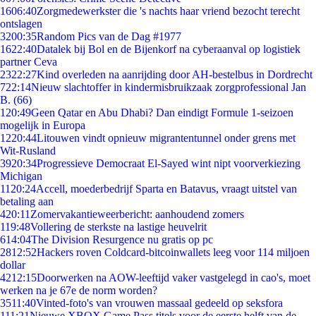
16
06:40
Zorgmedewerkster die 's nachts haar vriend bezocht terecht
ontslagen
32
00:35
Random Pics van de Dag #1977
16
22:40
Datalek bij Bol en de Bijenkorf na cyberaanval op logistiek
partner Ceva
23
22:27
Kind overleden na aanrijding door AH-bestelbus in Dordrecht
7
22:14
Nieuw slachtoffer in kindermisbruikzaak zorgprofessional Jan
B. (66)
1
20:49
Geen Qatar en Abu Dhabi? Dan eindigt Formule 1-seizoen
mogelijk in Europa
12
20:44
Litouwen vindt opnieuw migrantentunnel onder grens met
Wit-Rusland
39
20:34
Progressieve Democraat El-Sayed wint nipt voorverkiezing
Michigan
11
20:24
Accell, moederbedrijf Sparta en Batavus, vraagt uitstel van
betaling aan
4
20:11
Zomervakantieweerbericht: aanhoudend zomers
1
19:48
Vollering de sterkste na lastige heuvelrit
6
14:04
The Division Resurgence nu gratis op pc
28
12:52
Hackers roven Coldcard-bitcoinwallets leeg voor 114 miljoen
dollar
42
12:15
Doorwerken na AOW-leeftijd vaker vastgelegd in cao's, moet
werken na je 67e de norm worden?
35
11:40
Vinted-foto's van vrouwen massaal gedeeld op seksfora
1
11:21
Nieuwe XBOX Game Pass titels voor de eerste helft van de