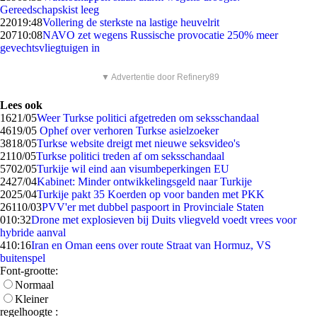
Gereedschapskist leeg
220
19:48
Vollering de sterkste na lastige heuvelrit
207
10:08
NAVO zet wegens Russische provocatie 250% meer
gevechtsvliegtuigen in
▼ Advertentie door Refinery89
Lees ook
16
21/05
Weer Turkse politici afgetreden om seksschandaal
46
19/05
Ophef over verhoren Turkse asielzoeker
38
18/05
Turkse website dreigt met nieuwe seksvideo's
21
10/05
Turkse politici treden af om seksschandaal
57
02/05
Turkije wil eind aan visumbeperkingen EU
24
27/04
Kabinet: Minder ontwikkelingsgeld naar Turkije
20
25/04
Turkije pakt 35 Koerden op voor banden met PKK
261
10/03
PVV'er met dubbel paspoort in Provinciale Staten
0
10:32
Drone met explosieven bij Duits vliegveld voedt vrees voor
hybride aanval
4
10:16
Iran en Oman eens over route Straat van Hormuz, VS
buitenspel
Font-grootte:
Normaal
Kleiner
regelhoogte :