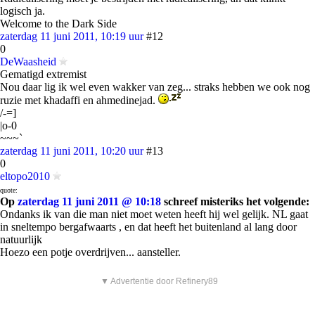
logisch ja.
Welcome to the Dark Side
zaterdag 11 juni 2011, 10:19 uur
#12
0
DeWaasheid
Gematigd extremist
Nou daar lig ik wel even wakker van zeg... straks hebben we ook nog
ruzie met khadaffi en ahmedinejad.
/-=]
|o-0
~~~`
zaterdag 11 juni 2011, 10:20 uur
#13
0
eltopo2010
quote:
Op
zaterdag 11 juni 2011 @ 10:18
schreef misteriks het volgende:
Ondanks ik van die man niet moet weten heeft hij wel gelijk. NL gaat
in sneltempo bergafwaarts , en dat heeft het buitenland al lang door
natuurlijk
Hoezo een potje overdrijven... aansteller.
▼ Advertentie door Refinery89