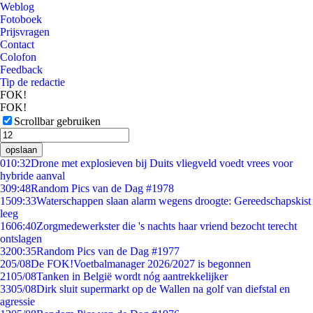
Weblog
Fotoboek
Prijsvragen
Contact
Colofon
Feedback
Tip de redactie
FOK!
FOK!
Scrollbar gebruiken
opslaan
0
10:32
Drone met explosieven bij Duits vliegveld voedt vrees voor
hybride aanval
3
09:48
Random Pics van de Dag #1978
15
09:33
Waterschappen slaan alarm wegens droogte: Gereedschapskist
leeg
16
06:40
Zorgmedewerkster die 's nachts haar vriend bezocht terecht
ontslagen
32
00:35
Random Pics van de Dag #1977
2
05/08
De FOK!Voetbalmanager 2026/2027 is begonnen
21
05/08
Tanken in België wordt nóg aantrekkelijker
33
05/08
Dirk sluit supermarkt op de Wallen na golf van diefstal en
agressie