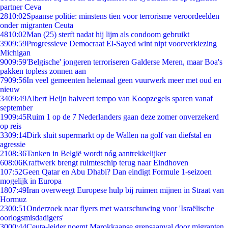
partner Ceva
28
10:02
Spaanse politie: minstens tien voor terrorisme veroordeelden
onder migranten Ceuta
48
10:02
Man (25) sterft nadat hij lijm als condoom gebruikt
39
09:59
Progressieve Democraat El-Sayed wint nipt voorverkiezing
Michigan
90
09:59
'Belgische' jongeren terroriseren Galderse Meren, maar Boa's
pakken topless zonnen aan
79
09:56
In veel gemeenten helemaal geen vuurwerk meer met oud en
nieuw
34
09:49
Albert Heijn halveert tempo van Koopzegels sparen vanaf
september
19
09:45
Ruim 1 op de 7 Nederlanders gaan deze zomer onverzekerd
op reis
33
09:14
Dirk sluit supermarkt op de Wallen na golf van diefstal en
agressie
21
08:36
Tanken in België wordt nóg aantrekkelijker
6
08:06
Kraftwerk brengt ruimteschip terug naar Eindhoven
1
07:52
Geen Qatar en Abu Dhabi? Dan eindigt Formule 1-seizoen
mogelijk in Europa
18
07:49
Iran overweegt Europese hulp bij ruimen mijnen in Straat van
Hormuz
23
00:51
Onderzoek naar flyers met waarschuwing voor 'Israëlische
oorlogsmisdadigers'
30
00:44
Ceuta-leider noemt Marokkaanse grensaanval door migranten