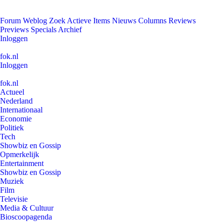
Forum
Weblog
Zoek
Actieve Items
Nieuws
Columns
Reviews
Previews
Specials
Archief
Inloggen
fok.nl
Inloggen
fok.nl
Actueel
Nederland
Internationaal
Economie
Politiek
Tech
Showbiz en Gossip
Opmerkelijk
Entertainment
Showbiz en Gossip
Muziek
Film
Televisie
Media & Cultuur
Bioscoopagenda