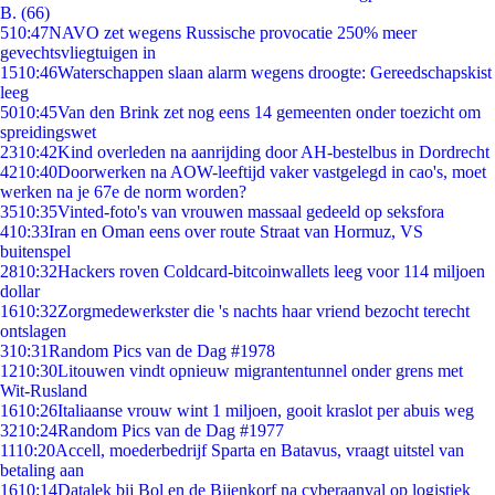
B. (66)
5
10:47
NAVO zet wegens Russische provocatie 250% meer
gevechtsvliegtuigen in
15
10:46
Waterschappen slaan alarm wegens droogte: Gereedschapskist
leeg
50
10:45
Van den Brink zet nog eens 14 gemeenten onder toezicht om
spreidingswet
23
10:42
Kind overleden na aanrijding door AH-bestelbus in Dordrecht
42
10:40
Doorwerken na AOW-leeftijd vaker vastgelegd in cao's, moet
werken na je 67e de norm worden?
35
10:35
Vinted-foto's van vrouwen massaal gedeeld op seksfora
4
10:33
Iran en Oman eens over route Straat van Hormuz, VS
buitenspel
28
10:32
Hackers roven Coldcard-bitcoinwallets leeg voor 114 miljoen
dollar
16
10:32
Zorgmedewerkster die 's nachts haar vriend bezocht terecht
ontslagen
3
10:31
Random Pics van de Dag #1978
12
10:30
Litouwen vindt opnieuw migrantentunnel onder grens met
Wit-Rusland
16
10:26
Italiaanse vrouw wint 1 miljoen, gooit kraslot per abuis weg
32
10:24
Random Pics van de Dag #1977
11
10:20
Accell, moederbedrijf Sparta en Batavus, vraagt uitstel van
betaling aan
16
10:14
Datalek bij Bol en de Bijenkorf na cyberaanval op logistiek