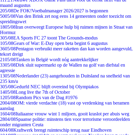
maand augustus
2
05/08
De FOK!Voetbalmanager 2026/2027 is begonnen
50
05/08
Van den Brink zet nog eens 14 gemeenten onder toezicht om
spreidingswet
18
05/08
Iran overweegt Europese hulp bij ruimen mijnen in Straat van
Hormuz
3
05/08
EA Sports FC 27 toont The Grounds-modus
1
05/08
Gears of War: E-Day open beta begint 6 augustus
36
05/08
Pentagon verbruikt meer raketten dan kan worden aangevuld,
tekort dreigt
21
05/08
Tanken in België wordt nóg aantrekkelijker
33
05/08
Dirk sluit supermarkt op de Wallen na golf van diefstal en
agressie
13
05/08
Nederlander (23) aangehouden in Duitsland na snelheid van
235 km/u
3
05/08
Gedurfd NEC blijft overeind bij Olympiakos
14
05/08
Long live the 7th of October
12
05/08
Random Pics van de Dag #1976
20
04/08
OM: vierde verdachte (18) vast op verdenking van beramen
aanslag
16
04/08
Italiaanse vrouw wint 1 miljoen, gooit kraslot per abuis weg
28
04/08
Spaanse politie: minstens tien voor terrorisme veroordeelden
onder migranten Ceuta
6
04/08
Kraftwerk brengt ruimteschip terug naar Eindhoven