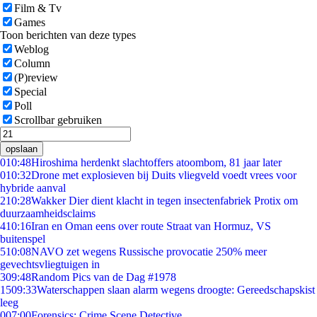
Film & Tv
Games
Toon berichten van deze types
Weblog
Column
(P)review
Special
Poll
Scrollbar gebruiken
opslaan
0
10:48
Hiroshima herdenkt slachtoffers atoombom, 81 jaar later
0
10:32
Drone met explosieven bij Duits vliegveld voedt vrees voor
hybride aanval
2
10:28
Wakker Dier dient klacht in tegen insectenfabriek Protix om
duurzaamheidsclaims
4
10:16
Iran en Oman eens over route Straat van Hormuz, VS
buitenspel
5
10:08
NAVO zet wegens Russische provocatie 250% meer
gevechtsvliegtuigen in
3
09:48
Random Pics van de Dag #1978
15
09:33
Waterschappen slaan alarm wegens droogte: Gereedschapskist
leeg
0
07:00
Forensics: Crime Scene Detective