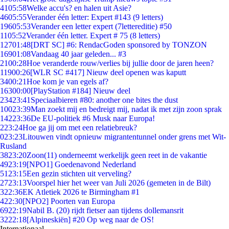
41
05:58
Welke accu's? en halen uit Asie?
46
05:55
Verander één letter: Expert #143 (9 letters)
196
05:53
Verander een letter expert (7lettereditie) #50
11
05:52
Verander één letter. Expert # 75 (8 letters)
127
01:48
[DRT SC] #6: RendacGoden sponsored by TONZON
169
01:08
Vandaag 40 jaar geleden... #3
21
00:28
Hoe veranderde rouw/verlies bij jullie door de jaren heen?
119
00:26
[WLR SC #417] Nieuw deel openen was kaputt
34
00:21
Hoe kom je van egels af?
163
00:00
[PlayStation #184] Nieuw deel
234
23:41
Speciaalbieren #80: another one bites the dust
100
23:39
Man zoekt mij en bedreigt mij, nadat ik met zijn zoon sprak
142
23:36
De EU-politiek #6 Musk naar Europa!
2
23:24
Hoe ga jij om met een relatiebreuk?
0
23:23
Litouwen vindt opnieuw migrantentunnel onder grens met Wit-
Rusland
38
23:20
Zoon(11) onderneemt werkelijk geen reet in de vakantie
49
23:19
[NPO1] Goedenavond Nederland
51
23:15
Een gezin stichten uit verveling?
27
23:13
Voorspel hier het weer van Juli 2026 (gemeten in de Bilt)
3
22:36
EK Atletiek 2026 te Birmingham #1
4
22:30
[NPO2] Poorten van Europa
69
22:19
Nabil B. (20) rijdt fietser aan tijdens dollemansrit
32
22:18
[Alpineskiën] #20 Op weg naar de OS!
Internationaal