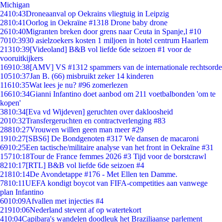
Michigan
24
10:43
Droneaanval op Oekrains vliegtuig in Leipzig
28
10:41
Oorlog in Oekraïne #1318 Drone baby drone
26
10:40
Migranten breken door grens naar Ceuta in Spanje,l #10
70
10:39
30 asielzoekers kosten 1 miljoen in hotel centrum Haarlem
213
10:39
[Videoland] B&B vol liefde 6de seizoen #1 voor de
vooruitkijkers
169
10:38
[AMV] VS #1312 spammers van de internationale rechtsorde
105
10:37
Jan B. (66) misbruikt zeker 14 kinderen
116
10:35
Wat lees je nu? #96 zomerlezen
166
10:34
Gianni Infantino doet aanbod om 211 voetbalbonden 'om te
kopen'
38
10:34
[Eva vd Wijdeven] geruchten over dakloosheid
20
10:32
Transfergeruchten en contractverlenging #83
288
10:27
Vrouwen willen geen man meer #29
19
10:27
[SBS6] De Bondgenoten #317 We dansen de macaroni
69
10:25
Een tactische/militaire analyse van het front in Oekraïne #31
157
10:18
Tour de France femmes 2026 #3 Tijd voor de borstcrawl
82
10:17
[RTL] B&B vol liefde 6de seizoen #4
218
10:14
De Avondetappe #176 - Met Ellen ten Damme.
78
10:11
UEFA kondigt boycot van FIFA-competities aan vanwege
plan Infantino
60
10:09
Afvallen met injecties #4
219
10:06
Nederland stevent af op watertekort
4
10:04
Capibara's wandelen doodleuk het Braziliaanse parlement