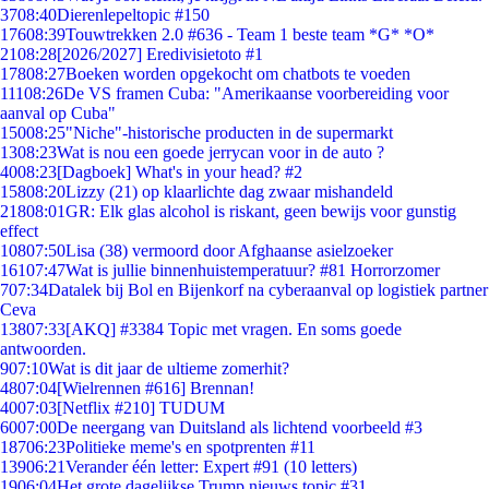
37
08:40
Dierenlepeltopic #150
176
08:39
Touwtrekken 2.0 #636 - Team 1 beste team *G* *O*
21
08:28
[2026/2027] Eredivisietoto #1
178
08:27
Boeken worden opgekocht om chatbots te voeden
111
08:26
De VS framen Cuba: "Amerikaanse voorbereiding voor
aanval op Cuba"
150
08:25
"Niche"-historische producten in de supermarkt
13
08:23
Wat is nou een goede jerrycan voor in de auto ?
40
08:23
[Dagboek] What's in your head? #2
158
08:20
Lizzy (21) op klaarlichte dag zwaar mishandeld
218
08:01
GR: Elk glas alcohol is riskant, geen bewijs voor gunstig
effect
108
07:50
Lisa (38) vermoord door Afghaanse asielzoeker
161
07:47
Wat is jullie binnenhuistemperatuur? #81 Horrorzomer
7
07:34
Datalek bij Bol en Bijenkorf na cyberaanval op logistiek partner
Ceva
138
07:33
[AKQ] #3384 Topic met vragen. En soms goede
antwoorden.
9
07:10
Wat is dit jaar de ultieme zomerhit?
48
07:04
[Wielrennen #616] Brennan!
40
07:03
[Netflix #210] TUDUM
60
07:00
De neergang van Duitsland als lichtend voorbeeld #3
187
06:23
Politieke meme's en spotprenten #11
139
06:21
Verander één letter: Expert #91 (10 letters)
19
06:04
Het grote dagelijkse Trump nieuws topic #31