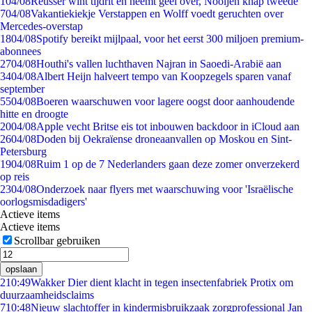
1
04/08
Reusser wint tijdrit en neemt geel over, Nooijen knap tweede
7
04/08
Vakantiekiekje Verstappen en Wolff voedt geruchten over
Mercedes-overstap
18
04/08
Spotify bereikt mijlpaal, voor het eerst 300 miljoen premium-
abonnees
27
04/08
Houthi's vallen luchthaven Najran in Saoedi-Arabië aan
34
04/08
Albert Heijn halveert tempo van Koopzegels sparen vanaf
september
55
04/08
Boeren waarschuwen voor lagere oogst door aanhoudende
hitte en droogte
20
04/08
Apple vecht Britse eis tot inbouwen backdoor in iCloud aan
26
04/08
Doden bij Oekraïense droneaanvallen op Moskou en Sint-
Petersburg
19
04/08
Ruim 1 op de 7 Nederlanders gaan deze zomer onverzekerd
op reis
23
04/08
Onderzoek naar flyers met waarschuwing voor 'Israëlische
oorlogsmisdadigers'
Actieve items
Actieve items
Scrollbar gebruiken
opslaan
2
10:49
Wakker Dier dient klacht in tegen insectenfabriek Protix om
duurzaamheidsclaims
7
10:48
Nieuw slachtoffer in kindermisbruikzaak zorgprofessional Jan