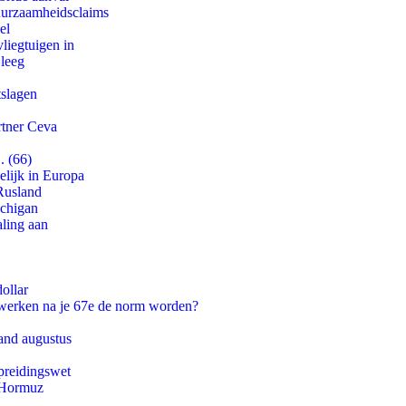
duurzaamheidsclaims
el
iegtuigen in
 leeg
tslagen
rtner Ceva
. (66)
lijk in Europa
Rusland
ichigan
aling aan
ollar
 werken na je 67e de norm worden?
and augustus
preidingswet
n Hormuz