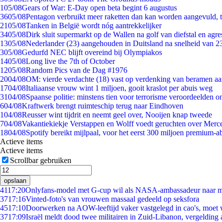
1
05/08
Gears of War: E-Day open beta begint 6 augustus
36
05/08
Pentagon verbruikt meer raketten dan kan worden aangevuld, t
21
05/08
Tanken in België wordt nóg aantrekkelijker
34
05/08
Dirk sluit supermarkt op de Wallen na golf van diefstal en agre
13
05/08
Nederlander (23) aangehouden in Duitsland na snelheid van 
3
05/08
Gedurfd NEC blijft overeind bij Olympiakos
14
05/08
Long live the 7th of October
12
05/08
Random Pics van de Dag #1976
20
04/08
OM: vierde verdachte (18) vast op verdenking van beramen aa
17
04/08
Italiaanse vrouw wint 1 miljoen, gooit kraslot per abuis weg
31
04/08
Spaanse politie: minstens tien voor terrorisme veroordeelden 
6
04/08
Kraftwerk brengt ruimteschip terug naar Eindhoven
1
04/08
Reusser wint tijdrit en neemt geel over, Nooijen knap tweede
7
04/08
Vakantiekiekje Verstappen en Wolff voedt geruchten over Merc
18
04/08
Spotify bereikt mijlpaal, voor het eerst 300 miljoen premium-
Actieve items
Actieve items
Scrollbar gebruiken
opslaan
41
17:20
Onlyfans-model met G-cup wil als NASA-ambassadeur naar 
37
17:16
Vinted-foto's van vrouwen massaal gedeeld op seksfora
45
17:10
Doorwerken na AOW-leeftijd vaker vastgelegd in cao's, moet
37
17:09
Israël meldt dood twee militairen in Zuid-Libanon, vergeldin