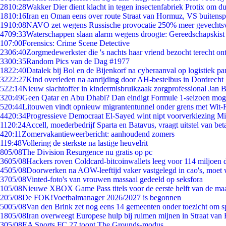
28
10:28
Wakker Dier dient klacht in tegen insectenfabriek Protix om 
18
10:16
Iran en Oman eens over route Straat van Hormuz, VS buitensp
19
10:08
NAVO zet wegens Russische provocatie 250% meer gevechtsvl
47
09:33
Waterschappen slaan alarm wegens droogte: Gereedschapskist
1
07:00
Forensics: Crime Scene Detective
23
06:40
Zorgmedewerkster die 's nachts haar vriend bezocht terecht on
33
00:35
Random Pics van de Dag #1977
18
22:40
Datalek bij Bol en de Bijenkorf na cyberaanval op logistiek pa
32
22:27
Kind overleden na aanrijding door AH-bestelbus in Dordrecht
5
22:14
Nieuw slachtoffer in kindermisbruikzaak zorgprofessional Jan B
3
20:49
Geen Qatar en Abu Dhabi? Dan eindigt Formule 1-seizoen moge
5
20:44
Litouwen vindt opnieuw migrantentunnel onder grens met Wit-
44
20:34
Progressieve Democraat El-Sayed wint nipt voorverkiezing M
11
20:24
Accell, moederbedrijf Sparta en Batavus, vraagt uitstel van bet
4
20:11
Zomervakantieweerbericht: aanhoudend zomers
1
19:48
Vollering de sterkste na lastige heuvelrit
8
05/08
The Division Resurgence nu gratis op pc
36
05/08
Hackers roven Coldcard-bitcoinwallets leeg voor 114 miljoen d
45
05/08
Doorwerken na AOW-leeftijd vaker vastgelegd in cao's, moet
37
05/08
Vinted-foto's van vrouwen massaal gedeeld op seksfora
1
05/08
Nieuwe XBOX Game Pass titels voor de eerste helft van de ma
2
05/08
De FOK!Voetbalmanager 2026/2027 is begonnen
50
05/08
Van den Brink zet nog eens 14 gemeenten onder toezicht om s
18
05/08
Iran overweegt Europese hulp bij ruimen mijnen in Straat va
3
05/08
EA Sports FC 27 toont The Grounds-modus