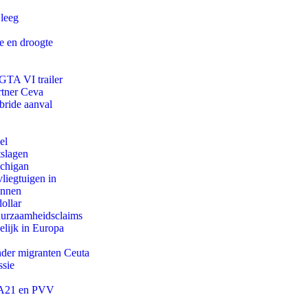
 leeg
e en droogte
 GTA VI trailer
rtner Ceva
bride aanval
el
tslagen
ichigan
iegtuigen in
innen
ollar
duurzaamheidsclaims
lijk in Europa
onder migranten Ceuta
ssie
 JA21 en PVV