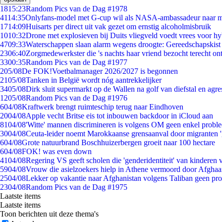
18
15:23
Random Pics van de Dag #1978
41
14:35
Onlyfans-model met G-cup wil als NASA-ambassadeur naar 
17
14:09
Huisarts per direct uit vak gezet om ernstig alcoholmisbruik
10
10:32
Drone met explosieven bij Duits vliegveld voedt vrees voor hy
47
09:33
Waterschappen slaan alarm wegens droogte: Gereedschapskist
23
06:40
Zorgmedewerkster die 's nachts haar vriend bezocht terecht on
33
00:35
Random Pics van de Dag #1977
2
05/08
De FOK!Voetbalmanager 2026/2027 is begonnen
21
05/08
Tanken in België wordt nóg aantrekkelijker
34
05/08
Dirk sluit supermarkt op de Wallen na golf van diefstal en agre
12
05/08
Random Pics van de Dag #1976
6
04/08
Kraftwerk brengt ruimteschip terug naar Eindhoven
20
04/08
Apple vecht Britse eis tot inbouwen backdoor in iCloud aan
81
04/08
'Witte' mannen discrimineren is volgens OM geen enkel probl
30
04/08
Ceuta-leider noemt Marokkaanse grensaanval door migranten 
6
04/08
Grote natuurbrand Boschhuizerbergen groeit naar 100 hectare
6
04/08
FOK! was even down
41
04/08
Regering VS geeft scholen die 'genderidentiteit' van kinderen
59
04/08
Vrouw die asielzoekers hielp in Athene vermoord door Afghaa
25
04/08
Lekker op vakantie naar Afghanistan volgens Taliban geen pr
23
04/08
Random Pics van de Dag #1975
Laatste items
Laatste items
Toon berichten uit deze thema's