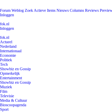
Forum
Weblog
Zoek
Actieve Items
Nieuws
Columns
Reviews
Previe
Inloggen
fok.nl
Inloggen
fok.nl
Actueel
Nederland
Internationaal
Economie
Politiek
Tech
Showbiz en Gossip
Opmerkelijk
Entertainment
Showbiz en Gossip
Muziek
Film
Televisie
Media & Cultuur
Bioscoopagenda
Sport