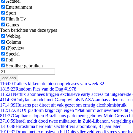
Actueel
Entertainment
Sport
Film & Tv
Games
Toon berichten van deze types
Weblog
Column
(P)review
Special
Poll
Scrollbar gebruiken
opslaan
1
16:00
Trailers kijken: de bioscoopreleases van week 32
18
15:23
Random Pics van de Dag #1978
1
15:21
Netflix-abonnees krijgen exclusieve early access tot uitgebreide
41
14:35
Onlyfans-model met G-cup wil als NASA-ambassadeur naar 
17
14:09
Huisarts per direct uit vak gezet om ernstig alcoholmisbruik
1
12:12
XBOX platform krijgt zijn eigen "Platinum" achievements dit ja
8
11:27
Capibara's lopen Braziliaans parlementsgebouw Mato Grosso b
37
10:59
Israël meldt dood twee militairen in Zuid-Libanon, vergeldin
13
10:48
Hiroshima herdenkt slachtoffers atoombom, 81 jaar later
10
10:32
Drone met explosieven bij Duits vliegveld voedt vrees voor hy