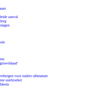
maan
bride aanval
 leeg
tslagen
ssie
eem
'gruweldaad'
 verbergen voor ouders ultimatum
nse asielzoeker
obleem