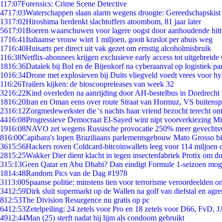
1
17:07
Forensics: Crime Scene Detective
47
17:03
Waterschappen slaan alarm wegens droogte: Gereedschapskist
13
17:02
Hiroshima herdenkt slachtoffers atoombom, 81 jaar later
56
17:01
Boeren waarschuwen voor lagere oogst door aanhoudende hitt
17
16:41
Italiaanse vrouw wint 1 miljoen, gooit kraslot per abuis weg
17
16:40
Huisarts per direct uit vak gezet om ernstig alcoholmisbruik
1
16:38
Netflix-abonnees krijgen exclusieve early access tot uitgebreide
18
16:36
Datalek bij Bol en de Bijenkorf na cyberaanval op logistiek pa
10
16:34
Drone met explosieven bij Duits vliegveld voedt vrees voor hy
1
16:26
Trailers kijken: de bioscoopreleases van week 32
32
16:22
Kind overleden na aanrijding door AH-bestelbus in Dordrecht
18
16:20
Iran en Oman eens over route Straat van Hormuz, VS buitensp
23
16:12
Zorgmedewerkster die 's nachts haar vriend bezocht terecht on
44
16:08
Progressieve Democraat El-Sayed wint nipt voorverkiezing M
19
16:08
NAVO zet wegens Russische provocatie 250% meer gevechtsvl
8
16:00
Capibara's lopen Braziliaans parlementsgebouw Mato Grosso b
36
15:56
Hackers roven Coldcard-bitcoinwallets leeg voor 114 miljoen d
28
15:25
Wakker Dier dient klacht in tegen insectenfabriek Protix om 
3
15:13
Geen Qatar en Abu Dhabi? Dan eindigt Formule 1-seizoen moge
18
14:48
Random Pics van de Dag #1978
31
13:00
Spaanse politie: minstens tien voor terrorisme veroordeelden 
34
12:59
Dirk sluit supermarkt op de Wallen na golf van diefstal en agre
8
12:53
The Division Resurgence nu gratis op pc
64
12:53
Zetelpeiling: 24 zetels voor Pro en 18 zetels voor D66, FvD,
49
12:44
Man (25) sterft nadat hij lijm als condoom gebruikt