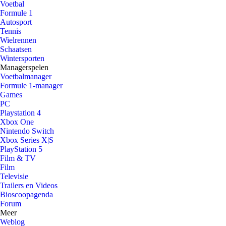
Voetbal
Formule 1
Autosport
Tennis
Wielrennen
Schaatsen
Wintersporten
Managerspelen
Voetbalmanager
Formule 1-manager
Games
PC
Playstation 4
Xbox One
Nintendo Switch
Xbox Series X|S
PlayStation 5
Film & TV
Film
Televisie
Trailers en Videos
Bioscoopagenda
Forum
Meer
Weblog