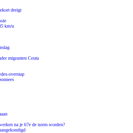
ekort dreigt
ssie
235 km/u
nslag
onder migranten Ceuta
edes-overstap
abonnees
maan
 werken na je 67e de norm worden?
g aangekondigd