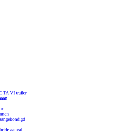
 GTA VI trailer
maan
ar
innen
g aangekondigd
bride aanval