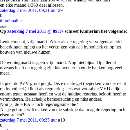
en elke maand 1/360 deel aflossen.
zaterdag 7 mei 2011, 09:31 uur
#9
0
thumbnail
quote:
Op
zaterdag 7 mei 2011 @ 09:17
schreef Kumerian het volgende:
Leuk concept, vrije markt. Zeker als de regering vervolgens allerlei
beperkingen oplegt op het verkrijgen van een hypotheek en op het
bouwen van nieuwe huizen.
De woningmarkt is geen vrije markt. Nog niet bijna. Op allerlei
niveaus heeft de regering zijn klauwen er in en de banken nog veel
meer.
Ik geef de PVV groot gelijk. Deze maatregel (beperken van het recht
op hypotheek) klinkt als regulering. Iets wat vooral de VVD altijd
enorm tegen gestaan heeft en wat de huidige regering belooft heeft te
verminderen. Belachelijk bemoeizuchtig en niks anders.
Nou ja, de HRA is toch regeringssubsidie?
Als je gebruik wilt maken van die subsidie dan mag de regering toch
eisen stellen?
zaterdag 7 mei 2011, 09:35 uur
#10
0