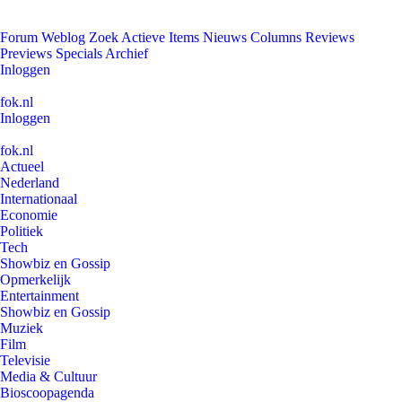
Forum
Weblog
Zoek
Actieve Items
Nieuws
Columns
Reviews
Previews
Specials
Archief
Inloggen
fok.nl
Inloggen
fok.nl
Actueel
Nederland
Internationaal
Economie
Politiek
Tech
Showbiz en Gossip
Opmerkelijk
Entertainment
Showbiz en Gossip
Muziek
Film
Televisie
Media & Cultuur
Bioscoopagenda