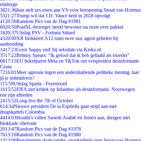
eindzege
38
21:36
Iran stelt zes eisen aan VS voor heropening Straat van Hormuz
53
21:27
Trump wil dat J.D. Vance hem in 2028 opvolgt
41
20:56
Random Pics van de Dag #1981
60
20:50
PostNL-bezorger steekt bewoner na ruzie over pakket
18
20:37
Uitslag PSV - Fortuna Sittard
43
20:00
XR blokkeert A12 ruim twee uur, agent gebeten bij
aanhouding
14
17:23
Geen 'happy end' bij seksdate via Kinky.nl
35
17:22
Britney Spears: "Ik geloof dat ik heb gefaald als moeder"
68
17:15
EU bekritiseert Meta en TikTok om verspreiden desinformatie
Ceuta
72
16:01
Meer agressie tegen een andersluidende politieke mening, laat
jij je intimideren?
1
15:59
Uitslag Sparta - Feyenoord
16
15:52
FIFA ziet kritiek op Infantino als desinformatie, Noorwegen
eist zijn aftreden
24
15:52
Long live the 7th of October
6
14:34
Nieuwe president De la Espriella gaat strijd aan met
drugskartels Colombia
44
14:03
Houthi's vallen Saoedi-Arabië en Jemen aan, dreigen met
blokkade olieroute
20
13:47
Random Pics van de Dag #1978
76
13:16
Random Pics van de Dag #1980
14
13:06
Benzineprijs daalt verder, onzekerheid over Straat van Hormuz