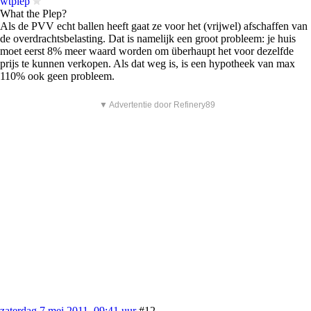
wtplep
What the Plep?
Als de PVV echt ballen heeft gaat ze voor het (vrijwel) afschaffen van
de overdrachtsbelasting. Dat is namelijk een groot probleem: je huis
moet eerst 8% meer waard worden om überhaupt het voor dezelfde
prijs te kunnen verkopen. Als dat weg is, is een hypotheek van max
110% ook geen probleem.
▼ Advertentie door Refinery89
zaterdag 7 mei 2011, 09:41 uur
#12