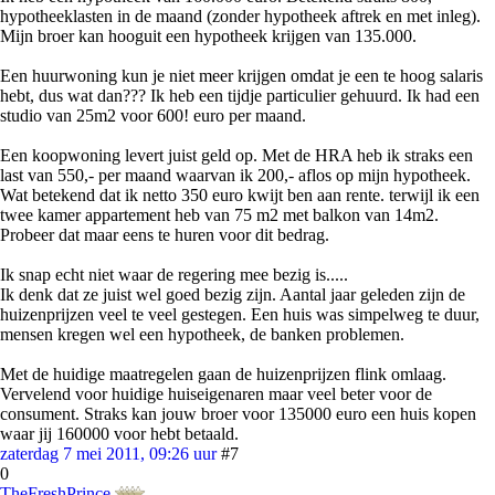
hypotheeklasten in de maand (zonder hypotheek aftrek en met inleg).
Mijn broer kan hooguit een hypotheek krijgen van 135.000.
Een huurwoning kun je niet meer krijgen omdat je een te hoog salaris
hebt, dus wat dan??? Ik heb een tijdje particulier gehuurd. Ik had een
studio van 25m2 voor 600! euro per maand.
Een koopwoning levert juist geld op. Met de HRA heb ik straks een
last van 550,- per maand waarvan ik 200,- aflos op mijn hypotheek.
Wat betekend dat ik netto 350 euro kwijt ben aan rente. terwijl ik een
twee kamer appartement heb van 75 m2 met balkon van 14m2.
Probeer dat maar eens te huren voor dit bedrag.
Ik snap echt niet waar de regering mee bezig is.....
Ik denk dat ze juist wel goed bezig zijn. Aantal jaar geleden zijn de
huizenprijzen veel te veel gestegen. Een huis was simpelweg te duur,
mensen kregen wel een hypotheek, de banken problemen.
Met de huidige maatregelen gaan de huizenprijzen flink omlaag.
Vervelend voor huidige huiseigenaren maar veel beter voor de
consument. Straks kan jouw broer voor 135000 euro een huis kopen
waar jij 160000 voor hebt betaald.
zaterdag 7 mei 2011, 09:26 uur
#7
0
TheFreshPrince