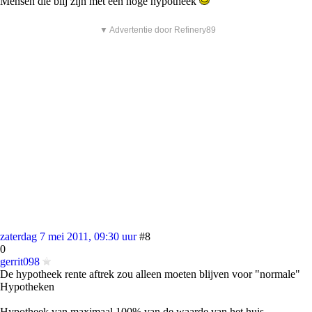
Mensen die blij zijn met een hoge hypotheek
▼ Advertentie door Refinery89
zaterdag 7 mei 2011, 09:30 uur
#8
0
gerrit098
De hypotheek rente aftrek zou alleen moeten blijven voor "normale"
Hypotheken
Hypotheek van maximaal 100% van de waarde van het huis