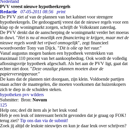
Nederland
PVV vreest nieuwe hypotheekregels
Redactie
07-05-2011 08:56
print
De PVV ziet af van de plannen van het kabinet voor strengere
hypotheekregels. De gedoogpartij vreest dat de nieuwe regels voor een
klap op de woningmarkt zorgen, schrijft de Volkskrant zaterdag.
De PVV denkt dat de aanscherping de woningmarkt verder het moeras
in duwt. "
Het is nu al moeilijk een financiering te krijgen, maar met de
nieuwe regels wordt het vrijwel onmogelijk
", zegt financieel
woordvoerder Tony van Dijck. "
Dit is olie op het vuur.
"
Vanaf augustus mogen banken een hypotheek verstrekken van
maximaal 110 procent van het aankoopbedrag. Ook wordt de volledig
aflossingsvrije hypotheek afgeschaft. Als het aan de PVV ligt, gaat dat
echter niet door. "
Deze onzalige plannen moeten door de
papierversnipperaar.
"
De kans dat de plannen niet doorgaan, zijn klein. Voldoende partijen
staan achter de maatregelen, die moeten voorkomen dat huizenkopers
zich te diep in de schulden steken.
hypotheken
pvv
wilders
Submitter:
Bron:
Novum
125
Help ons; deel dit item als je het leuk vond
Heb je een leuk of interessant bericht gevonden dat je graag op FOK!
terug ziet?
Tip ons dan via de submit!
Zoek jij altijd de leukste nieuwtjes en kun je daar leuk over schrijven?