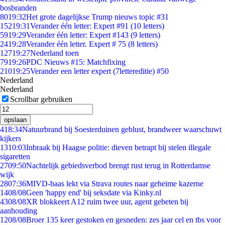
bosbranden
80
19:32
Het grote dagelijkse Trump nieuws topic #31
152
19:31
Verander één letter: Expert #91 (10 letters)
59
19:29
Verander één letter: Expert #143 (9 letters)
24
19:28
Verander één letter. Expert # 75 (8 letters)
127
19:27
Nederland toen
79
19:26
PDC Nieuws #15: Matchfixing
210
19:25
Verander een letter expert (7lettereditie) #50
Nederland
Nederland
Scrollbar gebruiken
opslaan
4
18:34
Natuurbrand bij Soesterduinen geblust, brandweer waarschuwt
kijkers
13
10:03
Inbraak bij Haagse politie: dieven betrapt bij stelen illegale
sigaretten
27
09:50
Nachtelijk gebiedsverbod brengt rust terug in Rotterdamse
wijk
28
07:36
MIVD-baas lekt via Strava routes naar geheime kazerne
14
08/08
Geen 'happy end' bij seksdate via Kinky.nl
43
08/08
XR blokkeert A12 ruim twee uur, agent gebeten bij
aanhouding
12
08/08
Broer 135 keer gestoken en gesneden: zes jaar cel en tbs voor