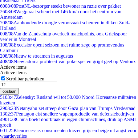
misdienaar in kerk
60
08/08
PostNL-bezorger steekt bewoner na ruzie over pakket
26
08/08
Wegpiraat scheurt met 146 km/u door het centrum van
Amsterdam
7
08/08
Aanhoudende droogte veroorzaakt scheuren in dijken Zuid-
Holland
0
08/08
Van de Zandschulp overleeft matchpoints, ook Griekspoor
verder in Montreal
1
08/08
Excelsior opent seizoen met ruime zege op promovendus
Cambuur
2
08/08
Nieuw te streamen in augustus
4
08/08
Niewiadoma profiteert van pokerspel en grijpt geel op Ventoux
Actieve items
Actieve items
Scrollbar gebruiken
opslaan
51
03:47
Zelensky: Rusland wil tot 50.000 Noord-Koreaanse militairen
inzetten
29
03:23
Netanyahu zet streep door Gaza-plan van Trumps Vredesraad
13
02:37
Pentagon eist snellere wapenproductie van defensiebedrijven
49
01:28
China boekt doorbraak in eigen chipmachines, druk op ASML
groeit
6
01:25
Kleurrecessie: consumenten kiezen grijs en beige uit angst voor
waardeverlies