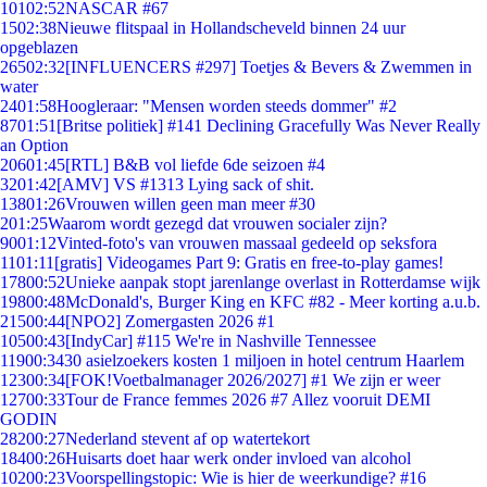
101
02:52
NASCAR #67
15
02:38
Nieuwe flitspaal in Hollandscheveld binnen 24 uur
opgeblazen
265
02:32
[INFLUENCERS #297] Toetjes & Bevers & Zwemmen in
water
24
01:58
Hoogleraar: "Mensen worden steeds dommer" #2
87
01:51
[Britse politiek] #141 Declining Gracefully Was Never Really
an Option
206
01:45
[RTL] B&B vol liefde 6de seizoen #4
32
01:42
[AMV] VS #1313 Lying sack of shit.
138
01:26
Vrouwen willen geen man meer #30
2
01:25
Waarom wordt gezegd dat vrouwen socialer zijn?
90
01:12
Vinted-foto's van vrouwen massaal gedeeld op seksfora
11
01:11
[gratis] Videogames Part 9: Gratis en free-to-play games!
178
00:52
Unieke aanpak stopt jarenlange overlast in Rotterdamse wijk
198
00:48
McDonald's, Burger King en KFC #82 - Meer korting a.u.b.
215
00:44
[NPO2] Zomergasten 2026 #1
105
00:43
[IndyCar] #115 We're in Nashville Tennessee
119
00:34
30 asielzoekers kosten 1 miljoen in hotel centrum Haarlem
123
00:34
[FOK!Voetbalmanager 2026/2027] #1 We zijn er weer
127
00:33
Tour de France femmes 2026 #7 Allez vooruit DEMI
GODIN
282
00:27
Nederland stevent af op watertekort
184
00:26
Huisarts doet haar werk onder invloed van alcohol
102
00:23
Voorspellingstopic: Wie is hier de weerkundige? #16