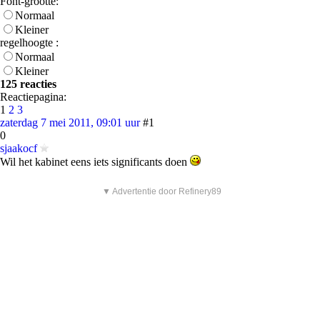
Font-grootte:
Normaal
Kleiner
regelhoogte :
Normaal
Kleiner
125 reacties
Reactiepagina:
1
2
3
zaterdag 7 mei 2011, 09:01 uur
#1
0
sjaakocf
Wil het kabinet eens iets significants doen
▼ Advertentie door Refinery89