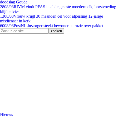
doodslag Gouda
28
08/08
RIVM vindt PFAS in al de geteste moedermelk, borstvoeding
blijft advies
13
08/08
Vrouw krijgt 30 maanden cel voor afpersing 12-jarige
misdienaar in kerk
60
08/08
PostNL-bezorger steekt bewoner na ruzie over pakket
Nieuws