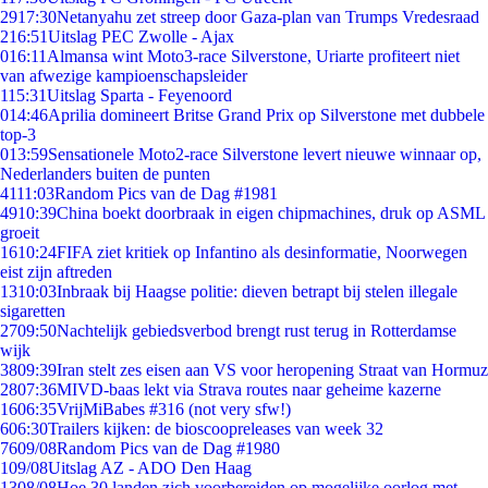
29
17:30
Netanyahu zet streep door Gaza-plan van Trumps Vredesraad
2
16:51
Uitslag PEC Zwolle - Ajax
0
16:11
Almansa wint Moto3-race Silverstone, Uriarte profiteert niet
van afwezige kampioenschapsleider
1
15:31
Uitslag Sparta - Feyenoord
0
14:46
Aprilia domineert Britse Grand Prix op Silverstone met dubbele
top-3
0
13:59
Sensationele Moto2-race Silverstone levert nieuwe winnaar op,
Nederlanders buiten de punten
41
11:03
Random Pics van de Dag #1981
49
10:39
China boekt doorbraak in eigen chipmachines, druk op ASML
groeit
16
10:24
FIFA ziet kritiek op Infantino als desinformatie, Noorwegen
eist zijn aftreden
13
10:03
Inbraak bij Haagse politie: dieven betrapt bij stelen illegale
sigaretten
27
09:50
Nachtelijk gebiedsverbod brengt rust terug in Rotterdamse
wijk
38
09:39
Iran stelt zes eisen aan VS voor heropening Straat van Hormuz
28
07:36
MIVD-baas lekt via Strava routes naar geheime kazerne
16
06:35
VrijMiBabes #316 (not very sfw!)
6
06:30
Trailers kijken: de bioscoopreleases van week 32
76
09/08
Random Pics van de Dag #1980
1
09/08
Uitslag AZ - ADO Den Haag
13
08/08
Hoe 30 landen zich voorbereiden op mogelijke oorlog met