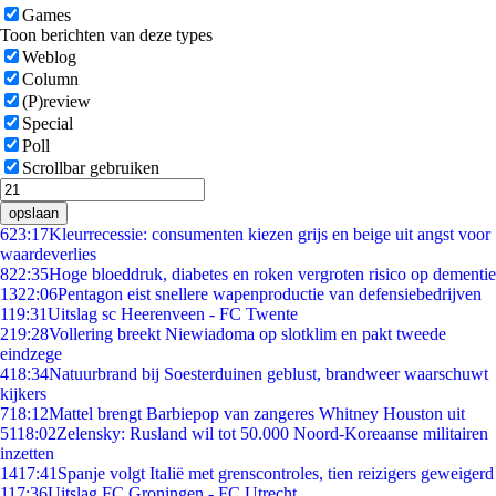
Games
Toon berichten van deze types
Weblog
Column
(P)review
Special
Poll
Scrollbar gebruiken
opslaan
6
23:17
Kleurrecessie: consumenten kiezen grijs en beige uit angst voor
waardeverlies
8
22:35
Hoge bloeddruk, diabetes en roken vergroten risico op dementie
13
22:06
Pentagon eist snellere wapenproductie van defensiebedrijven
1
19:31
Uitslag sc Heerenveen - FC Twente
2
19:28
Vollering breekt Niewiadoma op slotklim en pakt tweede
eindzege
4
18:34
Natuurbrand bij Soesterduinen geblust, brandweer waarschuwt
kijkers
7
18:12
Mattel brengt Barbiepop van zangeres Whitney Houston uit
51
18:02
Zelensky: Rusland wil tot 50.000 Noord-Koreaanse militairen
inzetten
14
17:41
Spanje volgt Italië met grenscontroles, tien reizigers geweigerd
1
17:36
Uitslag FC Groningen - FC Utrecht