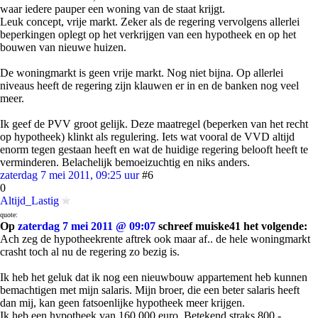
waar iedere pauper een woning van de staat krijgt.
Leuk concept, vrije markt. Zeker als de regering vervolgens allerlei
beperkingen oplegt op het verkrijgen van een hypotheek en op het
bouwen van nieuwe huizen.
De woningmarkt is geen vrije markt. Nog niet bijna. Op allerlei
niveaus heeft de regering zijn klauwen er in en de banken nog veel
meer.
Ik geef de PVV groot gelijk. Deze maatregel (beperken van het recht
op hypotheek) klinkt als regulering. Iets wat vooral de VVD altijd
enorm tegen gestaan heeft en wat de huidige regering belooft heeft te
verminderen. Belachelijk bemoeizuchtig en niks anders.
zaterdag 7 mei 2011, 09:25 uur
#6
0
Altijd_Lastig
quote:
Op
zaterdag 7 mei 2011 @ 09:07
schreef muiske41 het volgende:
Ach zeg de hypotheekrente aftrek ook maar af.. de hele woningmarkt
crasht toch al nu de regering zo bezig is.
Ik heb het geluk dat ik nog een nieuwbouw appartement heb kunnen
bemachtigen met mijn salaris. Mijn broer, die een beter salaris heeft
dan mij, kan geen fatsoenlijke hypotheek meer krijgen.
Ik heb een hypotheek van 160.000 euro. Betekend straks 800,-