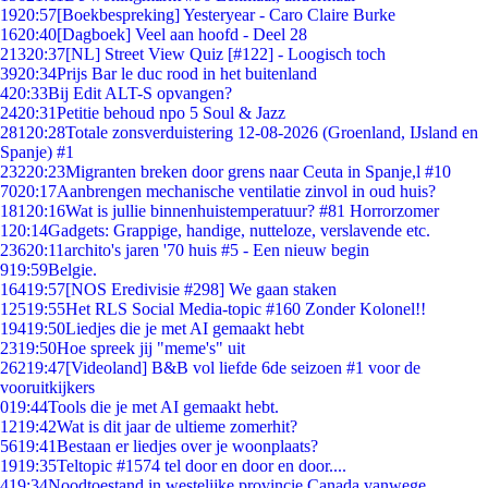
19
20:57
[Boekbespreking] Yesteryear - Caro Claire Burke
16
20:40
[Dagboek] Veel aan hoofd - Deel 28
213
20:37
[NL] Street View Quiz [#122] - Loogisch toch
39
20:34
Prijs Bar le duc rood in het buitenland
4
20:33
Bij Edit ALT-S opvangen?
24
20:31
Petitie behoud npo 5 Soul & Jazz
281
20:28
Totale zonsverduistering 12-08-2026 (Groenland, IJsland en
Spanje) #1
232
20:23
Migranten breken door grens naar Ceuta in Spanje,l #10
70
20:17
Aanbrengen mechanische ventilatie zinvol in oud huis?
181
20:16
Wat is jullie binnenhuistemperatuur? #81 Horrorzomer
1
20:14
Gadgets: Grappige, handige, nutteloze, verslavende etc.
236
20:11
archito's jaren '70 huis #5 - Een nieuw begin
9
19:59
Belgie.
164
19:57
[NOS Eredivisie #298] We gaan staken
125
19:55
Het RLS Social Media-topic #160 Zonder Kolonel!!
194
19:50
Liedjes die je met AI gemaakt hebt
23
19:50
Hoe spreek jij "meme's" uit
262
19:47
[Videoland] B&B vol liefde 6de seizoen #1 voor de
vooruitkijkers
0
19:44
Tools die je met AI gemaakt hebt.
12
19:42
Wat is dit jaar de ultieme zomerhit?
56
19:41
Bestaan er liedjes over je woonplaats?
19
19:35
Teltopic #1574 tel door en door en door....
4
19:34
Noodtoestand in westelijke provincie Canada vanwege