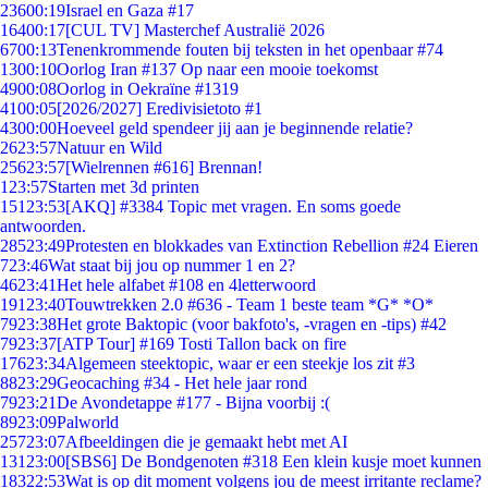
236
00:19
Israel en Gaza #17
164
00:17
[CUL TV] Masterchef Australië 2026
67
00:13
Tenenkrommende fouten bij teksten in het openbaar #74
13
00:10
Oorlog Iran #137 Op naar een mooie toekomst
49
00:08
Oorlog in Oekraïne #1319
41
00:05
[2026/2027] Eredivisietoto #1
43
00:00
Hoeveel geld spendeer jij aan je beginnende relatie?
26
23:57
Natuur en Wild
256
23:57
[Wielrennen #616] Brennan!
1
23:57
Starten met 3d printen
151
23:53
[AKQ] #3384 Topic met vragen. En soms goede
antwoorden.
285
23:49
Protesten en blokkades van Extinction Rebellion #24 Eieren
7
23:46
Wat staat bij jou op nummer 1 en 2?
46
23:41
Het hele alfabet #108 en 4letterwoord
191
23:40
Touwtrekken 2.0 #636 - Team 1 beste team *G* *O*
79
23:38
Het grote Baktopic (voor bakfoto's, -vragen en -tips) #42
79
23:37
[ATP Tour] #169 Tosti Tallon back on fire
176
23:34
Algemeen steektopic, waar er een steekje los zit #3
88
23:29
Geocaching #34 - Het hele jaar rond
79
23:21
De Avondetappe #177 - Bijna voorbij :(
89
23:09
Palworld
257
23:07
Afbeeldingen die je gemaakt hebt met AI
131
23:00
[SBS6] De Bondgenoten #318 Een klein kusje moet kunnen
183
22:53
Wat is op dit moment volgens jou de meest irritante reclame?