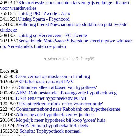
408
23:17
Kleurrecessie: consumenten kiezen grijs en beige uit angst
voor waardeverlies
356
16:51
Uitslag PEC Zwolle - Ajax
341
15:31
Uitslag Sparta - Feyenoord
274
19:28
Vollering breekt Niewiadoma op slotklim en pakt tweede
eindzege
208
19:31
Uitslag sc Heerenveen - FC Twente
202
13:59
Sensationele Moto2-race Silverstone levert nieuwe winnaar
op, Nederlanders buiten de punten
▼ Advertentie door Refinery89
Lees ook
65
06/05
Geen verbod op moskeeën in Limburg
102
04/05
SP is het vaak eens met PVV
153
01/05
'Stimuleer alleen aflossen van hypotheek'
89
08/04
AFM: Ook bestaande aflossingsvrije hypotheek weg
59
31/03
DNB eens met hypotheekadvies IMF
120
28/03
'Hypotheekrenteaftrek risico voor economie'
22
24/03
Consumentenbond naar Rabobank om hypotheekrente
52
21/03
Aflossingvrije hypotheek verdwijnt deels
20
16/03
Mogelijk meer hypotheek bij koop 'groen' huis
211
22/02
PvdA: Schrap hypotheekaftrek deels
156
22/02
Schultz: Tophypotheek normaal