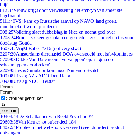
blijft
8
12:37
Vrouw krijgt door verwisseling het embryo van ander stel
ingebracht
51
11:40
VS: kans op Russische aanval op NAVO-land groeit,
munitietekort wordt probleem
3
08:25
Vollering slaat dubbelslag in Nice en neemt geel over
12
08:24
Broer 135 keer gestoken en gesneden: zes jaar cel en tbs voor
doodslag Gouda
16
07:42
VrijMiBabes #316 (not very sfw!)
32
07:20
Amsterdams dierenasiel DOA overspoeld met babykonijntjes
57
09/08
Dikke Van Dale neemt 'vulvalippen' op: 'stigma op
schaamlippen doorbreken'
22
09/08
Jesus Simulator komt naar Nintendo Switch
1
09/08
Uitslag AZ - ADO Den Haag
3
09/08
Uitslag NEC - Telstar
Forum
Forum
Scrollbar gebruiken
opslaan
103
03:43
De Schatkamer van Beeld & Geluid #4
296
03:38
Van kleuter tot puber deel 184
84
02:54
Probleem met webshop: verkeerd (veel duurder) product
ontvangen