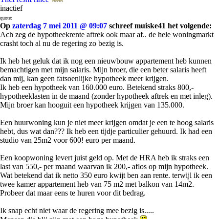
inactief
quote:
Op
zaterdag 7 mei 2011 @ 09:07
schreef muiske41 het volgende:
Ach zeg de hypotheekrente aftrek ook maar af.. de hele woningmarkt
crasht toch al nu de regering zo bezig is.
Ik heb het geluk dat ik nog een nieuwbouw appartement heb kunnen
bemachtigen met mijn salaris. Mijn broer, die een beter salaris heeft
dan mij, kan geen fatsoenlijke hypotheek meer krijgen.
Ik heb een hypotheek van 160.000 euro. Betekend straks 800,-
hypotheeklasten in de maand (zonder hypotheek aftrek en met inleg).
Mijn broer kan hooguit een hypotheek krijgen van 135.000.
Een huurwoning kun je niet meer krijgen omdat je een te hoog salaris
hebt, dus wat dan??? Ik heb een tijdje particulier gehuurd. Ik had een
studio van 25m2 voor 600! euro per maand.
Een koopwoning levert juist geld op. Met de HRA heb ik straks een
last van 550,- per maand waarvan ik 200,- aflos op mijn hypotheek.
Wat betekend dat ik netto 350 euro kwijt ben aan rente. terwijl ik een
twee kamer appartement heb van 75 m2 met balkon van 14m2.
Probeer dat maar eens te huren voor dit bedrag.
Ik snap echt niet waar de regering mee bezig is.....