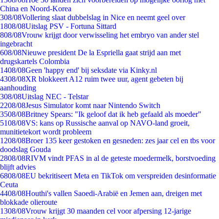
China en Noord-Korea
3
08/08
Vollering slaat dubbelslag in Nice en neemt geel over
18
08/08
Uitslag PSV - Fortuna Sittard
8
08/08
Vrouw krijgt door verwisseling het embryo van ander stel
ingebracht
6
08/08
Nieuwe president De la Espriella gaat strijd aan met
drugskartels Colombia
14
08/08
Geen 'happy end' bij seksdate via Kinky.nl
43
08/08
XR blokkeert A12 ruim twee uur, agent gebeten bij
aanhouding
3
08/08
Uitslag NEC - Telstar
22
08/08
Jesus Simulator komt naar Nintendo Switch
35
08/08
Britney Spears: "Ik geloof dat ik heb gefaald als moeder"
51
08/08
VS: kans op Russische aanval op NAVO-land groeit,
munitietekort wordt probleem
12
08/08
Broer 135 keer gestoken en gesneden: zes jaar cel en tbs voor
doodslag Gouda
28
08/08
RIVM vindt PFAS in al de geteste moedermelk, borstvoeding
blijft advies
68
08/08
EU bekritiseert Meta en TikTok om verspreiden desinformatie
Ceuta
44
08/08
Houthi's vallen Saoedi-Arabië en Jemen aan, dreigen met
blokkade olieroute
13
08/08
Vrouw krijgt 30 maanden cel voor afpersing 12-jarige