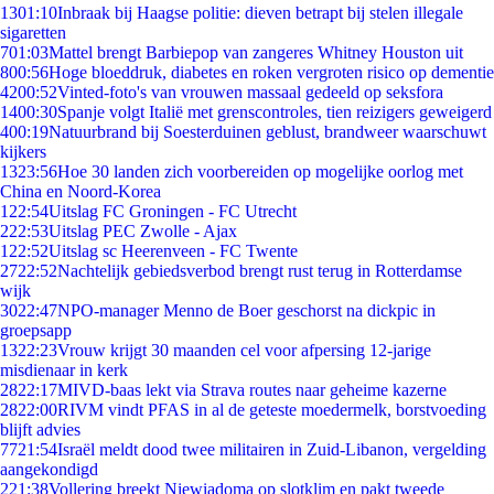
13
01:10
Inbraak bij Haagse politie: dieven betrapt bij stelen illegale
sigaretten
7
01:03
Mattel brengt Barbiepop van zangeres Whitney Houston uit
8
00:56
Hoge bloeddruk, diabetes en roken vergroten risico op dementie
42
00:52
Vinted-foto's van vrouwen massaal gedeeld op seksfora
14
00:30
Spanje volgt Italië met grenscontroles, tien reizigers geweigerd
4
00:19
Natuurbrand bij Soesterduinen geblust, brandweer waarschuwt
kijkers
13
23:56
Hoe 30 landen zich voorbereiden op mogelijke oorlog met
China en Noord-Korea
1
22:54
Uitslag FC Groningen - FC Utrecht
2
22:53
Uitslag PEC Zwolle - Ajax
1
22:52
Uitslag sc Heerenveen - FC Twente
27
22:52
Nachtelijk gebiedsverbod brengt rust terug in Rotterdamse
wijk
30
22:47
NPO-manager Menno de Boer geschorst na dickpic in
groepsapp
13
22:23
Vrouw krijgt 30 maanden cel voor afpersing 12-jarige
misdienaar in kerk
28
22:17
MIVD-baas lekt via Strava routes naar geheime kazerne
28
22:00
RIVM vindt PFAS in al de geteste moedermelk, borstvoeding
blijft advies
77
21:54
Israël meldt dood twee militairen in Zuid-Libanon, vergelding
aangekondigd
2
21:38
Vollering breekt Niewiadoma op slotklim en pakt tweede