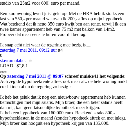
studio van 25m2 voor 600! euro per maand.
Een koopwoning levert juist geld op. Met de HRA heb ik straks een
last van 550,- per maand waarvan ik 200,- aflos op mijn hypotheek.
Wat betekend dat ik netto 350 euro kwijt ben aan rente. terwijl ik een
twee kamer appartement heb van 75 m2 met balkon van 14m2.
Probeer dat maar eens te huren voor dit bedrag.
Ik snap echt niet waar de regering mee bezig is.....
zaterdag 7 mei 2011, 09:12 uur
#4
0
stavromulabeta
LOAD "$",8,1
quote:
Op
zaterdag 7 mei 2011 @ 09:07
schreef muiske41 het volgende:
Ach zeg de hypotheekrente aftrek ook maar af.. de hele woningmarkt
crasht toch al nu de regering zo bezig is.
Ik heb het geluk dat ik nog een nieuwbouw appartement heb kunnen
bemachtigen met mijn salaris. Mijn broer, die een beter salaris heeft
dan mij, kan geen fatsoenlijke hypotheek meer krijgen.
Ik heb een hypotheek van 160.000 euro. Betekend straks 800,-
hypotheeklasten in de maand (zonder hypotheek aftrek en met inleg).
Mijn broer kan hooguit een hypotheek krijgen van 135.000.