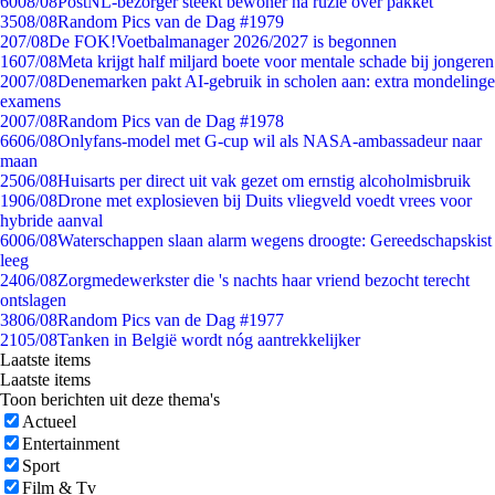
60
08/08
PostNL-bezorger steekt bewoner na ruzie over pakket
35
08/08
Random Pics van de Dag #1979
2
07/08
De FOK!Voetbalmanager 2026/2027 is begonnen
16
07/08
Meta krijgt half miljard boete voor mentale schade bij jongeren
20
07/08
Denemarken pakt AI-gebruik in scholen aan: extra mondelinge
examens
20
07/08
Random Pics van de Dag #1978
66
06/08
Onlyfans-model met G-cup wil als NASA-ambassadeur naar
maan
25
06/08
Huisarts per direct uit vak gezet om ernstig alcoholmisbruik
19
06/08
Drone met explosieven bij Duits vliegveld voedt vrees voor
hybride aanval
60
06/08
Waterschappen slaan alarm wegens droogte: Gereedschapskist
leeg
24
06/08
Zorgmedewerkster die 's nachts haar vriend bezocht terecht
ontslagen
38
06/08
Random Pics van de Dag #1977
21
05/08
Tanken in België wordt nóg aantrekkelijker
Laatste items
Laatste items
Toon berichten uit deze thema's
Actueel
Entertainment
Sport
Film & Tv