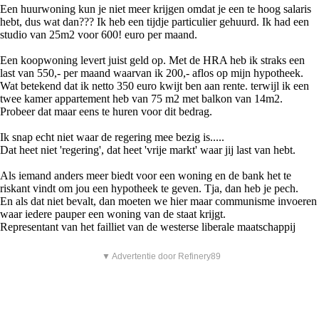
Een huurwoning kun je niet meer krijgen omdat je een te hoog salaris
hebt, dus wat dan??? Ik heb een tijdje particulier gehuurd. Ik had een
studio van 25m2 voor 600! euro per maand.
Een koopwoning levert juist geld op. Met de HRA heb ik straks een
last van 550,- per maand waarvan ik 200,- aflos op mijn hypotheek.
Wat betekend dat ik netto 350 euro kwijt ben aan rente. terwijl ik een
twee kamer appartement heb van 75 m2 met balkon van 14m2.
Probeer dat maar eens te huren voor dit bedrag.
Ik snap echt niet waar de regering mee bezig is.....
Dat heet niet 'regering', dat heet 'vrije markt' waar jij last van hebt.
Als iemand anders meer biedt voor een woning en de bank het te
riskant vindt om jou een hypotheek te geven. Tja, dan heb je pech.
En als dat niet bevalt, dan moeten we hier maar communisme invoeren
waar iedere pauper een woning van de staat krijgt.
Representant van het failliet van de westerse liberale maatschappij
▼ Advertentie door Refinery89