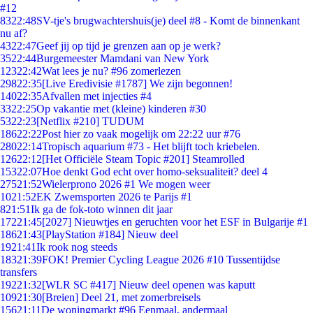
#12
83
22:48
SV-tje's brugwachtershuis(je) deel #8 - Komt de binnenkant
nu af?
43
22:47
Geef jij op tijd je grenzen aan op je werk?
35
22:44
Burgemeester Mamdani van New York
123
22:42
Wat lees je nu? #96 zomerlezen
298
22:35
[Live Eredivisie #1787] We zijn begonnen!
140
22:35
Afvallen met injecties #4
33
22:25
Op vakantie met (kleine) kinderen #30
53
22:23
[Netflix #210] TUDUM
186
22:22
Post hier zo vaak mogelijk om 22:22 uur #76
280
22:14
Tropisch aquarium #73 - Het blijft toch kriebelen.
126
22:12
[Het Officiële Steam Topic #201] Steamrolled
153
22:07
Hoe denkt God echt over homo-seksualiteit? deel 4
275
21:52
Wielerprono 2026 #1 We mogen weer
10
21:52
EK Zwemsporten 2026 te Parijs #1
8
21:51
Ik ga de fok-toto winnen dit jaar
172
21:45
[2027] Nieuwtjes en geruchten voor het ESF in Bulgarije #1
186
21:43
[PlayStation #184] Nieuw deel
19
21:41
Ik rook nog steeds
183
21:39
FOK! Premier Cycling League 2026 #10 Tussentijdse
transfers
192
21:32
[WLR SC #417] Nieuw deel openen was kaputt
109
21:30
[Breien] Deel 21, met zomerbreisels
156
21:11
De woningmarkt #96 Eenmaal, andermaal