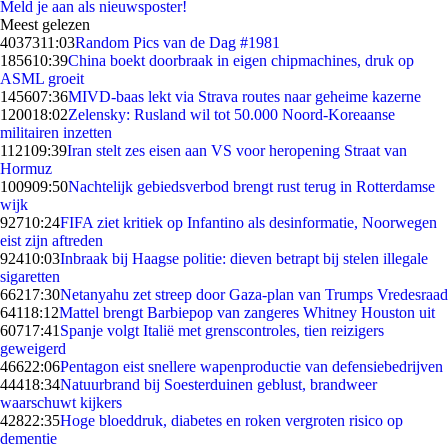
Meld je aan als nieuwsposter!
Meest gelezen
40373
11:03
Random Pics van de Dag #1981
1856
10:39
China boekt doorbraak in eigen chipmachines, druk op
ASML groeit
1456
07:36
MIVD-baas lekt via Strava routes naar geheime kazerne
1200
18:02
Zelensky: Rusland wil tot 50.000 Noord-Koreaanse
militairen inzetten
1121
09:39
Iran stelt zes eisen aan VS voor heropening Straat van
Hormuz
1009
09:50
Nachtelijk gebiedsverbod brengt rust terug in Rotterdamse
wijk
927
10:24
FIFA ziet kritiek op Infantino als desinformatie, Noorwegen
eist zijn aftreden
924
10:03
Inbraak bij Haagse politie: dieven betrapt bij stelen illegale
sigaretten
662
17:30
Netanyahu zet streep door Gaza-plan van Trumps Vredesraad
641
18:12
Mattel brengt Barbiepop van zangeres Whitney Houston uit
607
17:41
Spanje volgt Italië met grenscontroles, tien reizigers
geweigerd
466
22:06
Pentagon eist snellere wapenproductie van defensiebedrijven
444
18:34
Natuurbrand bij Soesterduinen geblust, brandweer
waarschuwt kijkers
428
22:35
Hoge bloeddruk, diabetes en roken vergroten risico op
dementie