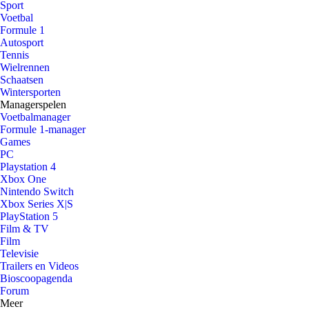
Sport
Voetbal
Formule 1
Autosport
Tennis
Wielrennen
Schaatsen
Wintersporten
Managerspelen
Voetbalmanager
Formule 1-manager
Games
PC
Playstation 4
Xbox One
Nintendo Switch
Xbox Series X|S
PlayStation 5
Film & TV
Film
Televisie
Trailers en Videos
Bioscoopagenda
Forum
Meer