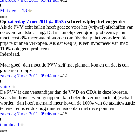
0
Mutsaers__78
quote:
Op
zaterdag 7 mei 2011 @ 09:35
schreef wtplep het volgende:
Als de PVV echt ballen heeft gaat ze voor het (vrijwel) afschaffen van
de overdrachtsbelasting. Dat is namelijk een groot probleem: je huis
moet eerst 8% meer waard worden om überhaupt het voor dezelfde
prijs te kunnen verkopen. Als dat weg is, is een hypotheek van max
110% ook geen probleem.
Inderdaad.
Maar goed, dan moet de PVV zelf met plannen komen en dat is een
grote no-no bij ze.
zaterdag 7 mei 2011, 09:44 uur
#14
0
virtex
De PVV is dus verstandiger dan de VVD en CDA in deze kwestie.
Zoals hierboven werd geopperd, kan beter de verhuisboete afgeschaft
worden, dan hoeft niemand meer boven de 100% van de taxatiewaarde
te lenen en is er dus nog minder risico dan met deze plannen.
zaterdag 7 mei 2011, 09:46 uur
#15
0
thumbnail
quote: