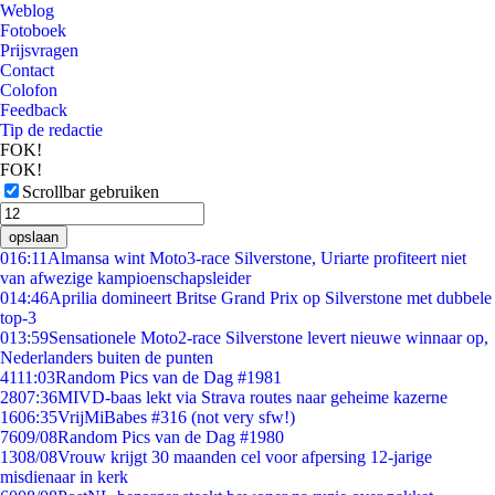
Weblog
Fotoboek
Prijsvragen
Contact
Colofon
Feedback
Tip de redactie
FOK!
FOK!
Scrollbar gebruiken
opslaan
0
16:11
Almansa wint Moto3-race Silverstone, Uriarte profiteert niet
van afwezige kampioenschapsleider
0
14:46
Aprilia domineert Britse Grand Prix op Silverstone met dubbele
top-3
0
13:59
Sensationele Moto2-race Silverstone levert nieuwe winnaar op,
Nederlanders buiten de punten
41
11:03
Random Pics van de Dag #1981
28
07:36
MIVD-baas lekt via Strava routes naar geheime kazerne
16
06:35
VrijMiBabes #316 (not very sfw!)
76
09/08
Random Pics van de Dag #1980
13
08/08
Vrouw krijgt 30 maanden cel voor afpersing 12-jarige
misdienaar in kerk