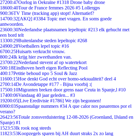
272
00:47
Oorlog in Oekraïne #1318 Drone baby drone
186
00:40
Tour de France femmes 2026 #5 Lollergps
9
00:36
TV Time (tracking app) stopt! Alternatief?
147
00:32
[AKQ] #3384 Topic met vragen. En soms goede
antwoorden.
236
00:30
Nederlandse plaatsnamen lepeltopic #213 elk gehucht met
een bord telt
133
00:29
Buitenlandse steden lepeltopic #268
249
00:28
Voetballers lepel topic #16
67
00:25
Huisarts verkracht vrouw.
8
00:24
Ik krijg hier zweethanden van.
237
00:22
Nederland stevent af op watertekort
5
00:18
Eindhoven heeft eigen Reflecting Pool
4
00:17
Petitie behoud npo 5 Soul & Jazz
116
00:15
Hoe denkt God echt over homo-seksualiteit? deel 4
27
00:14
De Avondetappe #177 - Bijna voorbij :(
175
00:10
Migranten breken door grens naar Ceuta in Spanje,l #10
174
00:06
Vandaag 40 jaar geleden... #3
192
00:05
[Live Eredivisie #1786] We zijn begonnen!
69
00:03
Spaanstalige nummers #34 A que calor nos pasaremos por el
verano?
264
23:56
Totale zonsverduistering 12-08-2026 (Groenland, IJsland en
Spanje) #1
15
23:53
Ik rook nog steeds
118
23:53
Koopzegels sparen bij AH duurt straks 2x zo lang