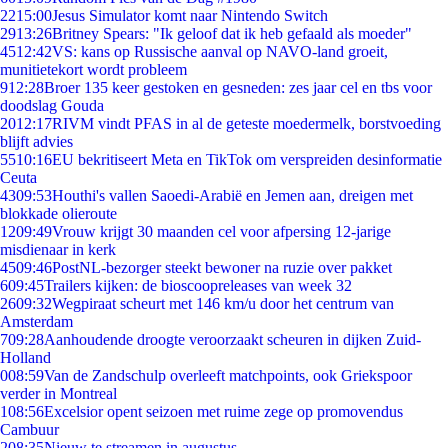
22
15:00
Jesus Simulator komt naar Nintendo Switch
29
13:26
Britney Spears: "Ik geloof dat ik heb gefaald als moeder"
45
12:42
VS: kans op Russische aanval op NAVO-land groeit,
munitietekort wordt probleem
9
12:28
Broer 135 keer gestoken en gesneden: zes jaar cel en tbs voor
doodslag Gouda
20
12:17
RIVM vindt PFAS in al de geteste moedermelk, borstvoeding
blijft advies
55
10:16
EU bekritiseert Meta en TikTok om verspreiden desinformatie
Ceuta
43
09:53
Houthi's vallen Saoedi-Arabië en Jemen aan, dreigen met
blokkade olieroute
12
09:49
Vrouw krijgt 30 maanden cel voor afpersing 12-jarige
misdienaar in kerk
45
09:46
PostNL-bezorger steekt bewoner na ruzie over pakket
6
09:45
Trailers kijken: de bioscoopreleases van week 32
26
09:32
Wegpiraat scheurt met 146 km/u door het centrum van
Amsterdam
7
09:28
Aanhoudende droogte veroorzaakt scheuren in dijken Zuid-
Holland
0
08:59
Van de Zandschulp overleeft matchpoints, ook Griekspoor
verder in Montreal
1
08:56
Excelsior opent seizoen met ruime zege op promovendus
Cambuur
2
08:35
Nieuw te streamen in augustus