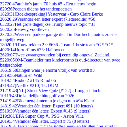
227
20:47
archito's jaren '70 huis #5 - Een nieuw begin
8
20:36
Poepen tijdens het tandenpoetsen
18
20:31
[Boekbespreking] Yesteryear - Caro Claire Burke
206
20:29
Verander een letter expert (7lettereditie) #50
63
20:27
Het grote dagelijkse Trump nieuws topic #31
56
20:25
Eeuwig voortleven
23
20:22
Weer een parkeergarage dicht in Dordrecht, auto's zo snel
mogelijk weg
180
20:19
Touwtrekken 2.0 #636 - Team 1 beste team *G* *O*
40
20:14
Horrorfilms #33: Halloween
26
20:07
Twee zwaargewonden bij eenzijdig ongeval Zeeland.
52
20:05
OM-Teamleider met kinderporno is oud-directeur van twee
basisscholen
166
19:58
Dingen waar je enorm vrolijk van wordt #3
25
19:56
Natuur en Wild
16
19:54
Radio 2 #145 Ruud 66
47
19:47
[Netflix #210] TUDUM
212
19:43
[NL] Street View Quiz [#122] - Loogisch toch
101
19:43
De landelijke hittegolf van 2026
214
19:42
Bloemen/planten in je eigen tuin #94 Kleur!
148
19:42
Verander één letter: Expert #91 (10 letters)
55
19:39
Verander één letter: Expert #143 (9 letters)
2
19:36
UEFA Super Cup #1 PSG - Aston Villa
20
19:34
Verander één letter. Expert # 75 (8 letters)
105
19:31
Telstar-topic #2: De Witte Leeuwen Brullen nog altijd in