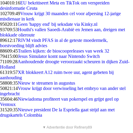
1040
10:16
EU bekritiseert Meta en TikTok om verspreiden
desinformatie Ceuta
1027
09:49
Vrouw krijgt 30 maanden cel voor afpersing 12-jarige
misdienaar in kerk
950
20:11
Geen 'happy end' bij seksdate via Kinky.nl
937
09:53
Houthi's vallen Saoedi-Arabië en Jemen aan, dreigen met
blokkade olieroute
896
12:17
RIVM vindt PFAS in al de geteste moedermelk,
borstvoeding blijft advies
886
09:45
Trailers kijken: de bioscoopreleases van week 32
794
15:00
Jesus Simulator komt naar Nintendo Switch
711
09:28
Aanhoudende droogte veroorzaakt scheuren in dijken Zuid-
Holland
613
19:57
XR blokkeert A12 ruim twee uur, agent gebeten bij
aanhouding
588
08:35
Nieuw te streamen in augustus
508
21:14
Vrouw krijgt door verwisseling het embryo van ander stel
ingebracht
356
04:46
Niewiadoma profiteert van pokerspel en grijpt geel op
Ventoux
315
20:35
Nieuwe president De la Espriella gaat strijd aan met
drugskartels Colombia
▼ Advertentie door Refinery89