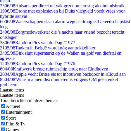
maan
25
06/08
Huisarts per direct uit vak gezet om ernstig alcoholmisbruik
19
06/08
Drone met explosieven bij Duits vliegveld voedt vrees voor
hybride aanval
60
06/08
Waterschappen slaan alarm wegens droogte: Gereedschapskist
leeg
24
06/08
Zorgmedewerkster die 's nachts haar vriend bezocht terecht
ontslagen
38
06/08
Random Pics van de Dag #1977
21
05/08
Tanken in België wordt nóg aantrekkelijker
34
05/08
Dirk sluit supermarkt op de Wallen na golf van diefstal en
agressie
12
05/08
Random Pics van de Dag #1976
6
04/08
Kraftwerk brengt ruimteschip terug naar Eindhoven
20
04/08
Apple vecht Britse eis tot inbouwen backdoor in iCloud aan
85
04/08
'Witte' mannen discrimineren is volgens OM geen enkel
probleem
Laatste items
Laatste items
Toon berichten uit deze thema's
Actueel
Entertainment
Sport
Film & Tv
Games