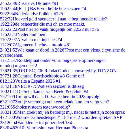
245
22:49
Russia vs Ukraine #91
196
22:44
[RTL] B&B vol liefde 6de seizoen #4
90
22:34
Nederlandse Politiek #725
5
22:32
Hoeveel geld spendeer jij aan je beginnende relatie?
19
22:29
de beheerder die mij oh zo moe maakt.
185
22:22
Post hier zo vaak mogelijk om 22:22 uur #76
126
22:13
Nederland toen
110
22:07
Afvallen met injecties #4
11
22:07
Algemeen Luchtvaarttopic #61
249
21:52
Wie gaan er dood in 2026?Post met een vleugje cynisme de
overledenen.
113
21:37
Roddelpraat onder vuur: ongepaste opmerkingen
minderjarigen deel 2
136
21:35
[DRT SC] #6: RendacGoden sponsored by TONZON
297
21:28
Centraal Bordspeltopic #8 Game on!
81
21:23
Vuelta a España 2026 #1
184
21:18
NEC #77: Wat een seizoen is dit zeg
100
21:11
De Schatkamer van Beeld & Geluid #4
75
21:09
Trump wil dat J.D. Vance hem in 2028 opvolgt
63
21:07
Zou je vreemdgaan in een relatie kunnen vergeven?
3
21:06
Scholensysteem tegenwoordig?
103
21:05
Man zoekt mij en bedreigt mij, nadat ik met zijn zoon sprak
47
21:00
Woordensamenstelspel #1184 met 2 woorden spreken SVP
281
20:54
Van kleuter tot puber deel 184
83
20:48
2010: Vermissing van Herman Ploegstra