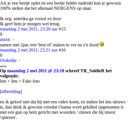
Als je een beetje oplet en een beetje helder nadenkt kun je gewoon
100% stellen dat het allemaal NERGENS op slaat.
Ik zeg: amerika ga vooral zo door
Ik geef hem je morgen wel terug.
maandag 2 mei 2011, 23:20 uur
#15
0
ataxic
samen met 2pac een 'best of' maken to ver na z'n dood
maandag 2 mei 2011, 23:21 uur
#16
0
Orakeltje
quote:
Op
maandag 2 mei 2011 @ 23:18
schreef TR_SoldieR het
volgende:
Iets + Iets = Fake foto
[
afbeelding
]
en ik geloof niet dat hij met een video komt, en indien het iets nieuws
is, dan denk ik gewoon voordat Osama werd gekilled opgenomen is
met een gun op hem gericht met woorden / zinnen die hij moest
'oplezen'.