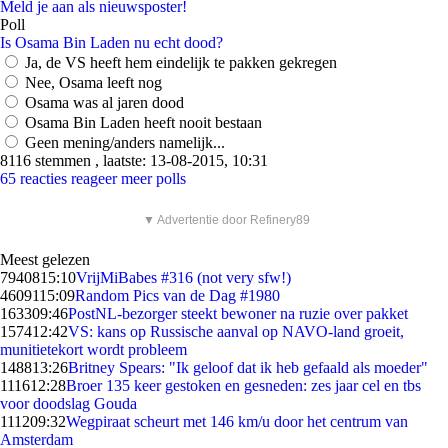
Meld je aan als nieuwsposter!
Poll
Is Osama Bin Laden nu echt dood?
Ja, de VS heeft hem eindelijk te pakken gekregen
Nee, Osama leeft nog
Osama was al jaren dood
Osama Bin Laden heeft nooit bestaan
Geen mening/anders namelijk...
8116 stemmen , laatste: 13-08-2015, 10:31
65 reacties
reageer
meer polls
▼ Advertentie door Refinery89
Meest gelezen
79408
15:10
VrijMiBabes #316 (not very sfw!)
46091
15:09
Random Pics van de Dag #1980
1633
09:46
PostNL-bezorger steekt bewoner na ruzie over pakket
1574
12:42
VS: kans op Russische aanval op NAVO-land groeit,
munitietekort wordt probleem
1488
13:26
Britney Spears: "Ik geloof dat ik heb gefaald als moeder"
1116
12:28
Broer 135 keer gestoken en gesneden: zes jaar cel en tbs
voor doodslag Gouda
1112
09:32
Wegpiraat scheurt met 146 km/u door het centrum van
Amsterdam