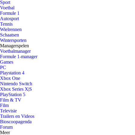
Sport
Voetbal
Formule 1
Autosport
Tennis
Wielrennen
Schaatsen
Wintersporten
Managerspelen
Voetbalmanager
Formule 1-manager
Games
PC
Playstation 4
Xbox One
Nintendo Switch
Xbox Series X|S
PlayStation 5
Film & TV
Film
Televisie
Trailers en Videos
Bioscoopagenda
Forum
Meer