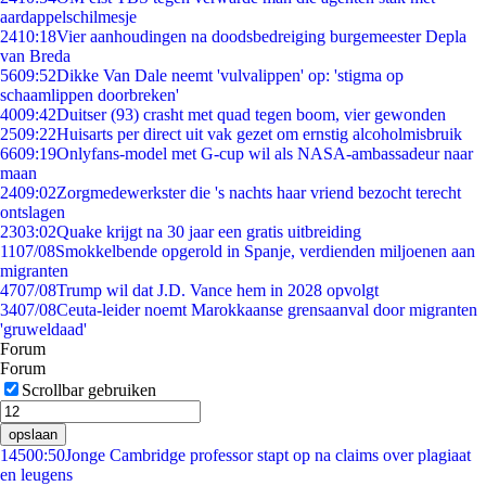
aardappelschilmesje
24
10:18
Vier aanhoudingen na doodsbedreiging burgemeester Depla
van Breda
56
09:52
Dikke Van Dale neemt 'vulvalippen' op: 'stigma op
schaamlippen doorbreken'
40
09:42
Duitser (93) crasht met quad tegen boom, vier gewonden
25
09:22
Huisarts per direct uit vak gezet om ernstig alcoholmisbruik
66
09:19
Onlyfans-model met G-cup wil als NASA-ambassadeur naar
maan
24
09:02
Zorgmedewerkster die 's nachts haar vriend bezocht terecht
ontslagen
23
03:02
Quake krijgt na 30 jaar een gratis uitbreiding
11
07/08
Smokkelbende opgerold in Spanje, verdienden miljoenen aan
migranten
47
07/08
Trump wil dat J.D. Vance hem in 2028 opvolgt
34
07/08
Ceuta-leider noemt Marokkaanse grensaanval door migranten
'gruweldaad'
Forum
Forum
Scrollbar gebruiken
opslaan
145
00:50
Jonge Cambridge professor stapt op na claims over plagiaat
en leugens