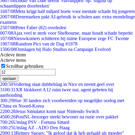
56
07/08
Dikke Van Dale neemt 'vulvalippen' op: 'stigma op
schaamlippen doorbreken'
16
07/08
Meta krijgt half miljard boete voor mentale schade bij jongeren
20
07/08
Denemarken pakt AI-gebruik in scholen aan: extra mondelinge
examens
25
07/08
Peter Faber (82) overleden
0
07/08
Ajax veel te sterk voor Shelbourne, maar houdt schade beperkt
1
07/08
Nieuwkomers schitteren bij ruime Europese zege FC Twente
19
07/08
Random Pics van de Dag #1978
15
06/08
Ontslagen bij Halo Studios na Campaign Evolved
Actieve items
Actieve items
Scrollbar gebruiken
opslaan
2
00:50
Vollering slaat dubbelslag in Nice en neemt geel over
31
00:31
XR blokkeert A12 ruim twee uur, agent gebeten bij
aanhouding
3
00:29
Hoe 30 landen zich voorbereiden op mogelijke oorlog met
China en Noord-Korea
22
00:28
Jesus Simulator komt naar Nintendo Switch
45
00:26
PostNL-bezorger steekt bewoner na ruzie over pakket
7
00:26
Uitslag PSV - Fortuna Sittard
1
00:25
Uitslag AZ - ADO Den Haag
29
00:13
Britney Spears: "Ik geloof dat ik heb gefaald als moeder"