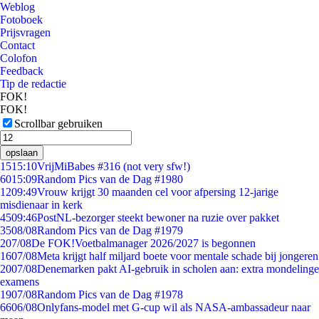
Weblog
Fotoboek
Prijsvragen
Contact
Colofon
Feedback
Tip de redactie
FOK!
FOK!
Scrollbar gebruiken
opslaan
15
15:10
VrijMiBabes #316 (not very sfw!)
60
15:09
Random Pics van de Dag #1980
12
09:49
Vrouw krijgt 30 maanden cel voor afpersing 12-jarige
misdienaar in kerk
45
09:46
PostNL-bezorger steekt bewoner na ruzie over pakket
35
08/08
Random Pics van de Dag #1979
2
07/08
De FOK!Voetbalmanager 2026/2027 is begonnen
16
07/08
Meta krijgt half miljard boete voor mentale schade bij jongeren
20
07/08
Denemarken pakt AI-gebruik in scholen aan: extra mondelinge
examens
19
07/08
Random Pics van de Dag #1978
66
06/08
Onlyfans-model met G-cup wil als NASA-ambassadeur naar