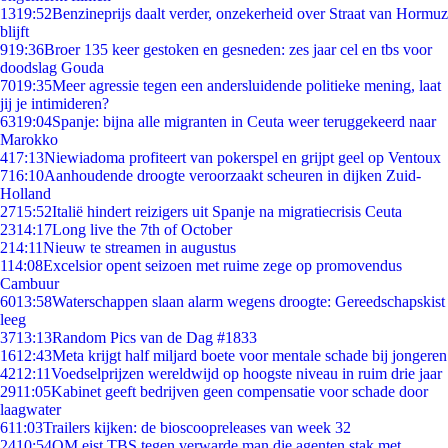
13
19:52
Benzineprijs daalt verder, onzekerheid over Straat van Hormuz
blijft
9
19:36
Broer 135 keer gestoken en gesneden: zes jaar cel en tbs voor
doodslag Gouda
70
19:35
Meer agressie tegen een andersluidende politieke mening, laat
jij je intimideren?
63
19:04
Spanje: bijna alle migranten in Ceuta weer teruggekeerd naar
Marokko
4
17:13
Niewiadoma profiteert van pokerspel en grijpt geel op Ventoux
7
16:10
Aanhoudende droogte veroorzaakt scheuren in dijken Zuid-
Holland
27
15:52
Italië hindert reizigers uit Spanje na migratiecrisis Ceuta
23
14:17
Long live the 7th of October
2
14:11
Nieuw te streamen in augustus
1
14:08
Excelsior opent seizoen met ruime zege op promovendus
Cambuur
60
13:58
Waterschappen slaan alarm wegens droogte: Gereedschapskist
leeg
37
13:13
Random Pics van de Dag #1833
16
12:43
Meta krijgt half miljard boete voor mentale schade bij jongeren
42
12:11
Voedselprijzen wereldwijd op hoogste niveau in ruim drie jaar
29
11:05
Kabinet geeft bedrijven geen compensatie voor schade door
laagwater
6
11:03
Trailers kijken: de bioscoopreleases van week 32
24
10:54
OM eist TBS tegen verwarde man die agenten stak met