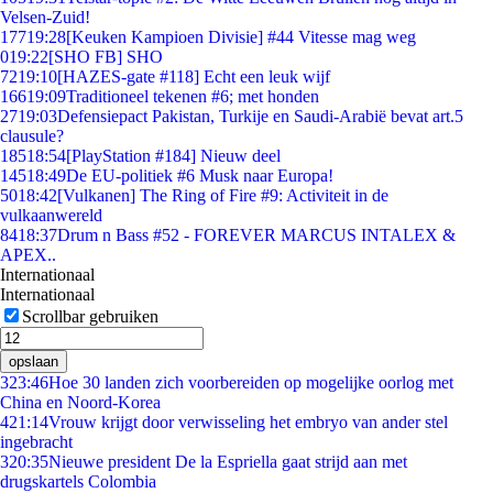
Velsen-Zuid!
177
19:28
[Keuken Kampioen Divisie] #44 Vitesse mag weg
0
19:22
[SHO FB] SHO
72
19:10
[HAZES-gate #118] Echt een leuk wijf
166
19:09
Traditioneel tekenen #6; met honden
27
19:03
Defensiepact Pakistan, Turkije en Saudi-Arabië bevat art.5
clausule?
185
18:54
[PlayStation #184] Nieuw deel
145
18:49
De EU-politiek #6 Musk naar Europa!
50
18:42
[Vulkanen] The Ring of Fire #9: Activiteit in de
vulkaanwereld
84
18:37
Drum n Bass #52 - FOREVER MARCUS INTALEX &
APEX..
Internationaal
Internationaal
Scrollbar gebruiken
opslaan
3
23:46
Hoe 30 landen zich voorbereiden op mogelijke oorlog met
China en Noord-Korea
4
21:14
Vrouw krijgt door verwisseling het embryo van ander stel
ingebracht
3
20:35
Nieuwe president De la Espriella gaat strijd aan met
drugskartels Colombia