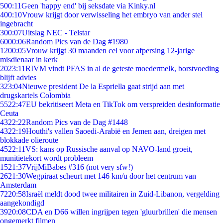
5
00:11
Geen 'happy end' bij seksdate via Kinky.nl
4
00:10
Vrouw krijgt door verwisseling het embryo van ander stel
ingebracht
3
00:07
Uitslag NEC - Telstar
60
00:06
Random Pics van de Dag #1980
12
00:05
Vrouw krijgt 30 maanden cel voor afpersing 12-jarige
misdienaar in kerk
20
23:11
RIVM vindt PFAS in al de geteste moedermelk, borstvoeding
blijft advies
3
23:04
Nieuwe president De la Espriella gaat strijd aan met
drugskartels Colombia
55
22:47
EU bekritiseert Meta en TikTok om verspreiden desinformatie
Ceuta
43
22:22
Random Pics van de Dag #1448
43
22:19
Houthi's vallen Saoedi-Arabië en Jemen aan, dreigen met
blokkade olieroute
45
22:11
VS: kans op Russische aanval op NAVO-land groeit,
munitietekort wordt probleem
15
21:37
VrijMiBabes #316 (not very sfw!)
26
21:30
Wegpiraat scheurt met 146 km/u door het centrum van
Amsterdam
72
20:58
Israël meldt dood twee militairen in Zuid-Libanon, vergelding
aangekondigd
39
20:08
CDA en D66 willen ingrijpen tegen 'gluurbrillen' die mensen
ongemerkt filmen