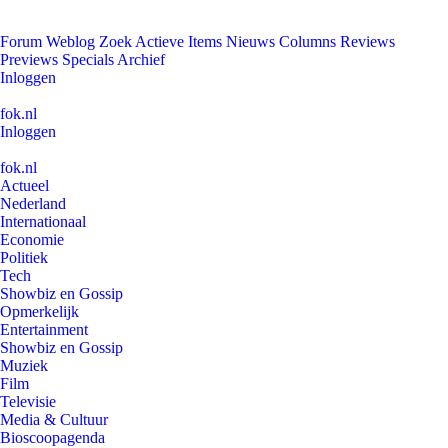
Forum
Weblog
Zoek
Actieve Items
Nieuws
Columns
Reviews
Previews
Specials
Archief
Inloggen
fok.nl
Inloggen
fok.nl
Actueel
Nederland
Internationaal
Economie
Politiek
Tech
Showbiz en Gossip
Opmerkelijk
Entertainment
Showbiz en Gossip
Muziek
Film
Televisie
Media & Cultuur
Bioscoopagenda