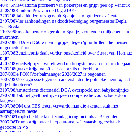
4
04:46
Niewiadoma profiteert van pokerspel en grijpt geel op Ventoux
35
08/08
Random Pics van de Dag #1979
27
07/08
Italië hindert reizigers uit Spanje na migratiecrisis Ceuta
24
07/08
Vier aanhoudingen na doodsbedreiging burgemeester Depla
van Breda
11
07/08
Smokkelbende opgerold in Spanje, verdienden miljoenen aan
migranten
39
07/08
CDA en D66 willen ingrijpen tegen 'gluurbrillen' die mensen
ongemerkt filmen
13
07/08
Benzineprijs daalt verder, onzekerheid over Straat van Hormuz
blijft
42
07/08
Voedselprijzen wereldwijd op hoogste niveau in ruim drie jaar
23
07/08
Quake krijgt na 30 jaar een gratis uitbreiding
2
07/08
De FOK!Voetbalmanager 2026/2027 is begonnen
70
07/08
Meer agressie tegen een andersluidende politieke mening, laat
jij je intimideren?
31
07/08
Amsterdams dierenasiel DOA overspoeld met babykonijntjes
29
07/08
Kabinet geeft bedrijven geen compensatie voor schade door
laagwater
24
07/08
OM eist TBS tegen verwarde man die agenten stak met
aardappelschilmesje
30
07/08
Tropische hitte keert zondag terug met lokaal 32 graden
30
07/08
Trump grijpt weer in op automatisch staatsburgerschap bij
geboorte in VS