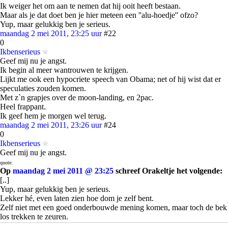
Ik weiger het om aan te nemen dat hij ooit heeft bestaan.
Maar als je dat doet ben je hier meteen een ''alu-hoedje'' ofzo?
Yup, maar gelukkig ben je serieus.
maandag 2 mei 2011, 23:25 uur
#22
0
Ikbenserieus
Geef mij nu je angst.
Ik begin al meer wantrouwen te krijgen.
Lijkt me ook een hypocriete speech van Obama; net of hij wist dat er
speculaties zouden komen.
Met z`n grapjes over de moon-landing, en 2pac.
Heel frappant.
Ik geef hem je morgen wel terug.
maandag 2 mei 2011, 23:26 uur
#24
0
Ikbenserieus
Geef mij nu je angst.
quote:
Op
maandag 2 mei 2011 @ 23:25
schreef Orakeltje het volgende:
[..]
Yup, maar gelukkig ben je serieus.
Lekker hé, even laten zien hoe dom je zelf bent.
Zelf niet met een goed onderbouwde mening komen, maar toch de bek
los trekken te zeuren.
Ik geef hem je morgen wel terug.