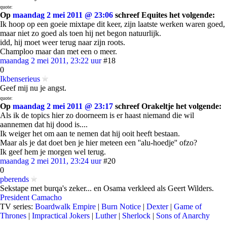
quote:
Op
maandag 2 mei 2011 @ 23:06
schreef Equites het volgende:
Ik hoop op een goeie mixtape dit keer, zijn laatste werken waren goed,
maar niet zo goed als toen hij net begon natuurlijk.
idd, hij moet weer terug naar zijn roots.
Champloo maar dan met een o meer.
maandag 2 mei 2011, 23:22 uur
#18
0
Ikbenserieus
Geef mij nu je angst.
quote:
Op
maandag 2 mei 2011 @ 23:17
schreef Orakeltje het volgende:
Als ik de topics hier zo doorneem is er haast niemand die wil
aannemen dat hij dood is....
Ik weiger het om aan te nemen dat hij ooit heeft bestaan.
Maar als je dat doet ben je hier meteen een ''alu-hoedje'' ofzo?
Ik geef hem je morgen wel terug.
maandag 2 mei 2011, 23:24 uur
#20
0
pberends
Sekstape met burqa's zeker... en Osama verkleed als Geert Wilders.
President Camacho
TV series:
Boardwalk Empire
|
Burn Notice
|
Dexter
|
Game of
Thrones
|
Impractical Jokers
|
Luther
|
Sherlock
|
Sons of Anarchy