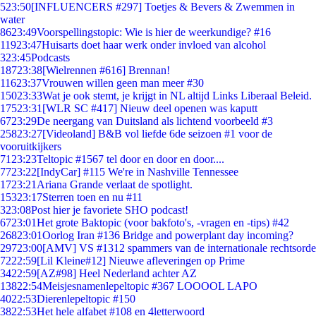
5
23:50
[INFLUENCERS #297] Toetjes & Bevers & Zwemmen in
water
86
23:49
Voorspellingstopic: Wie is hier de weerkundige? #16
119
23:47
Huisarts doet haar werk onder invloed van alcohol
3
23:45
Podcasts
187
23:38
[Wielrennen #616] Brennan!
116
23:37
Vrouwen willen geen man meer #30
150
23:33
Wat je ook stemt, je krijgt in NL altijd Links Liberaal Beleid.
175
23:31
[WLR SC #417] Nieuw deel openen was kaputt
67
23:29
De neergang van Duitsland als lichtend voorbeeld #3
258
23:27
[Videoland] B&B vol liefde 6de seizoen #1 voor de
vooruitkijkers
71
23:23
Teltopic #1567 tel door en door en door....
77
23:22
[IndyCar] #115 We're in Nashville Tennessee
17
23:21
Ariana Grande verlaat de spotlight.
153
23:17
Sterren toen en nu #11
3
23:08
Post hier je favoriete SHO podcast!
67
23:01
Het grote Baktopic (voor bakfoto's, -vragen en -tips) #42
268
23:01
Oorlog Iran #136 Bridge and powerplant day incoming?
297
23:00
[AMV] VS #1312 spammers van de internationale rechtsorde
72
22:59
[Lil Kleine#12] Nieuwe afleveringen op Prime
34
22:59
[AZ#98] Heel Nederland achter AZ
138
22:54
Meisjesnamenlepeltopic #367 LOOOOL LAPO
40
22:53
Dierenlepeltopic #150
38
22:53
Het hele alfabet #108 en 4letterwoord