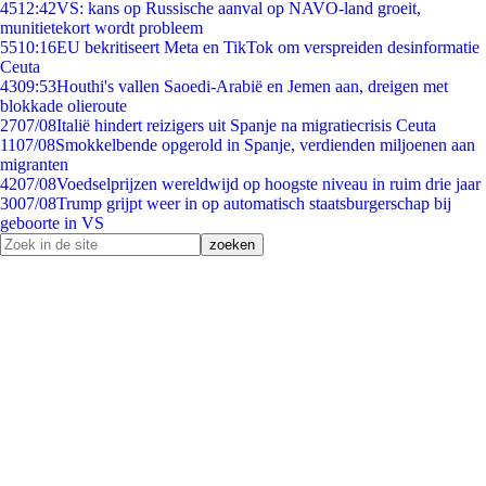
45
12:42
VS: kans op Russische aanval op NAVO-land groeit,
munitietekort wordt probleem
55
10:16
EU bekritiseert Meta en TikTok om verspreiden desinformatie
Ceuta
43
09:53
Houthi's vallen Saoedi-Arabië en Jemen aan, dreigen met
blokkade olieroute
27
07/08
Italië hindert reizigers uit Spanje na migratiecrisis Ceuta
11
07/08
Smokkelbende opgerold in Spanje, verdienden miljoenen aan
migranten
42
07/08
Voedselprijzen wereldwijd op hoogste niveau in ruim drie jaar
30
07/08
Trump grijpt weer in op automatisch staatsburgerschap bij
geboorte in VS