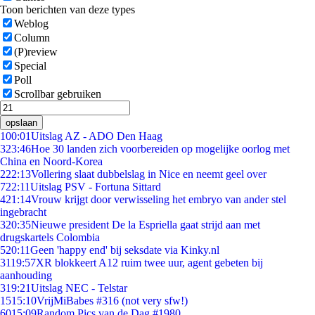
Toon berichten van deze types
Weblog
Column
(P)review
Special
Poll
Scrollbar gebruiken
opslaan
1
00:01
Uitslag AZ - ADO Den Haag
3
23:46
Hoe 30 landen zich voorbereiden op mogelijke oorlog met
China en Noord-Korea
2
22:13
Vollering slaat dubbelslag in Nice en neemt geel over
7
22:11
Uitslag PSV - Fortuna Sittard
4
21:14
Vrouw krijgt door verwisseling het embryo van ander stel
ingebracht
3
20:35
Nieuwe president De la Espriella gaat strijd aan met
drugskartels Colombia
5
20:11
Geen 'happy end' bij seksdate via Kinky.nl
31
19:57
XR blokkeert A12 ruim twee uur, agent gebeten bij
aanhouding
3
19:21
Uitslag NEC - Telstar
15
15:10
VrijMiBabes #316 (not very sfw!)
60
15:09
Random Pics van de Dag #1980