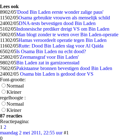
Lees ook
89
02/05
'Dood Bin Laden eerste wonder zalige paus'
115
02/05
Osama gebruikte vrouwen als menselijk schild
240
02/05
DNA-tests bevestigen dood Bin Laden
51
02/05
Indonesische prediker dreigt VS om Bin Laden
50
02/05
Man blogt zonder te weten over Bin Laden-operatie
113
02/05
Hamas veroordeelt operatie tegen Bin Laden
116
02/05
Rutte: Dood Bin Laden slag voor Al Qaida
65
02/05
Is Osama Bin Laden nu echt dood?
258
02/05
'Zeemansgraf voor Bin Laden'
98
02/05
Bin Laden zat in garnizoensstad
76
02/05
Pakistaanse bronnen bevestigen dood Bin Laden
240
02/05
Osama bin Laden is gedood door VS
Font-grootte:
Normaal
Kleiner
regelhoogte :
Normaal
Kleiner
87 reacties
Reactiepagina:
1
2
maandag 2 mei 2011, 22:55 uur
#1
0