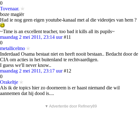
0
Tovenaar.
boze magiër
Had ie nog geen eigen youtube-kanaal met al die videotjes van hem ?
~Time is an excellent teacher, too bad it kills all its pupils~
maandag 2 mei 2011, 23:14 uur
#11
0
metallicelmo
Inderdaad Osama bestaat niet en heeft nooit bestaan.. Bedacht door de
CIA om acties in het buitenland te rechtvaardigen.
I guess we'll never know..
maandag 2 mei 2011, 23:17 uur
#12
0
Orakeltje
Als ik de topics hier zo doorneem is er haast niemand die wil
aannemen dat hij dood is....
▼ Advertentie door Refinery89