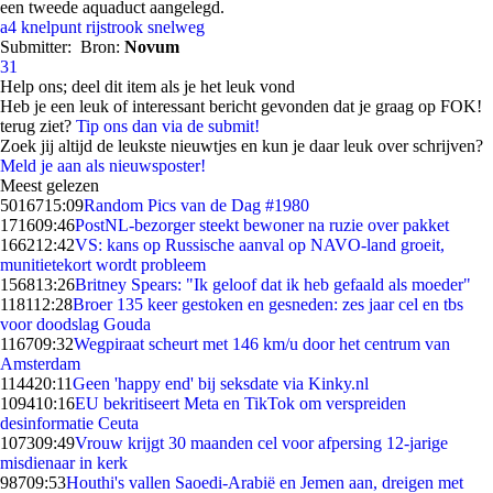
een tweede aquaduct aangelegd.
a4
knelpunt
rijstrook
snelweg
Submitter:
Bron:
Novum
31
Help ons; deel dit item als je het leuk vond
Heb je een leuk of interessant bericht gevonden dat je graag op FOK!
terug ziet?
Tip ons dan via de submit!
Zoek jij altijd de leukste nieuwtjes en kun je daar leuk over schrijven?
Meld je aan als nieuwsposter!
Meest gelezen
50167
15:09
Random Pics van de Dag #1980
1716
09:46
PostNL-bezorger steekt bewoner na ruzie over pakket
1662
12:42
VS: kans op Russische aanval op NAVO-land groeit,
munitietekort wordt probleem
1568
13:26
Britney Spears: "Ik geloof dat ik heb gefaald als moeder"
1181
12:28
Broer 135 keer gestoken en gesneden: zes jaar cel en tbs
voor doodslag Gouda
1167
09:32
Wegpiraat scheurt met 146 km/u door het centrum van
Amsterdam
1144
20:11
Geen 'happy end' bij seksdate via Kinky.nl
1094
10:16
EU bekritiseert Meta en TikTok om verspreiden
desinformatie Ceuta
1073
09:49
Vrouw krijgt 30 maanden cel voor afpersing 12-jarige
misdienaar in kerk
987
09:53
Houthi's vallen Saoedi-Arabië en Jemen aan, dreigen met