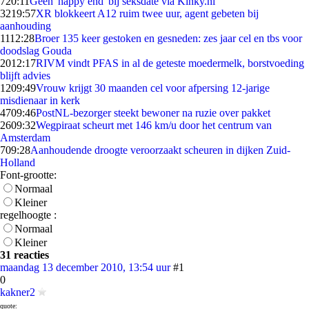
7
20:11
Geen 'happy end' bij seksdate via Kinky.nl
32
19:57
XR blokkeert A12 ruim twee uur, agent gebeten bij
aanhouding
11
12:28
Broer 135 keer gestoken en gesneden: zes jaar cel en tbs voor
doodslag Gouda
20
12:17
RIVM vindt PFAS in al de geteste moedermelk, borstvoeding
blijft advies
12
09:49
Vrouw krijgt 30 maanden cel voor afpersing 12-jarige
misdienaar in kerk
47
09:46
PostNL-bezorger steekt bewoner na ruzie over pakket
26
09:32
Wegpiraat scheurt met 146 km/u door het centrum van
Amsterdam
7
09:28
Aanhoudende droogte veroorzaakt scheuren in dijken Zuid-
Holland
Font-grootte:
Normaal
Kleiner
regelhoogte :
Normaal
Kleiner
31 reacties
maandag 13 december 2010, 13:54 uur
#1
0
kakner2
quote: