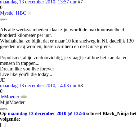
maandag 13 december 2010, 13:57 uur
#7
0
Mystic_HBC
quote:
Als alle werkzaamheden klaar zijn, wordt de maximumsnelheid
honderd kilometer per uur.
Whahahaha, zo blijkt dat er maar 10 km snelweg in NL dadelijk 130
gereden mag worden, tussen Arnhem en de Duitse grens.
Populisme, altijd zo doorzichtig, je vraagt je af hoe het kan dat er
mensen in trappen...
Dream like you live forever
Live like you'll die today...
JD
maandag 13 december 2010, 14:03 uur
#8
0
JeMoeder
MijnMoeder
quote:
Op
maandag 13 december 2010 @ 13:56
schreef Black_Ninja het
volgende:
[..]