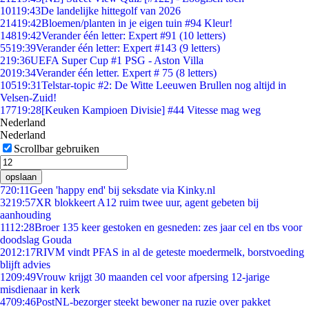
101
19:43
De landelijke hittegolf van 2026
214
19:42
Bloemen/planten in je eigen tuin #94 Kleur!
148
19:42
Verander één letter: Expert #91 (10 letters)
55
19:39
Verander één letter: Expert #143 (9 letters)
2
19:36
UEFA Super Cup #1 PSG - Aston Villa
20
19:34
Verander één letter. Expert # 75 (8 letters)
105
19:31
Telstar-topic #2: De Witte Leeuwen Brullen nog altijd in
Velsen-Zuid!
177
19:28
[Keuken Kampioen Divisie] #44 Vitesse mag weg
Nederland
Nederland
Scrollbar gebruiken
opslaan
7
20:11
Geen 'happy end' bij seksdate via Kinky.nl
32
19:57
XR blokkeert A12 ruim twee uur, agent gebeten bij
aanhouding
11
12:28
Broer 135 keer gestoken en gesneden: zes jaar cel en tbs voor
doodslag Gouda
20
12:17
RIVM vindt PFAS in al de geteste moedermelk, borstvoeding
blijft advies
12
09:49
Vrouw krijgt 30 maanden cel voor afpersing 12-jarige
misdienaar in kerk
47
09:46
PostNL-bezorger steekt bewoner na ruzie over pakket