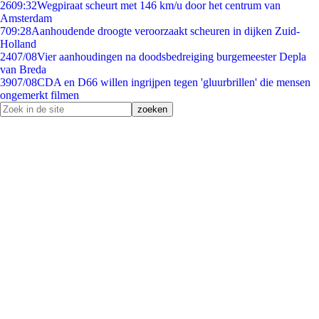
26
09:32
Wegpiraat scheurt met 146 km/u door het centrum van
Amsterdam
7
09:28
Aanhoudende droogte veroorzaakt scheuren in dijken Zuid-
Holland
24
07/08
Vier aanhoudingen na doodsbedreiging burgemeester Depla
van Breda
39
07/08
CDA en D66 willen ingrijpen tegen 'gluurbrillen' die mensen
ongemerkt filmen