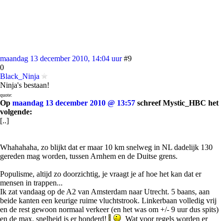
maandag 13 december 2010, 14:04 uur
#9
0
Black_Ninja
Ninja's bestaan!
quote:
Op
maandag 13 december 2010 @ 13:57
schreef Mystic_HBC het
volgende:
[..]
Whahahaha, zo blijkt dat er maar 10 km snelweg in NL dadelijk 130
gereden mag worden, tussen Arnhem en de Duitse grens.
Populisme, altijd zo doorzichtig, je vraagt je af hoe het kan dat er
mensen in trappen...
Ik zat vandaag op de A2 van Amsterdam naar Utrecht. 5 baans, aan
beide kanten een keurige ruime vluchtstrook. Linkerbaan volledig vrij
en de rest gewoon normaal verkeer (en het was om +/- 9 uur dus spits)
en de max. snelheid is er honderd!
Wat voor regels worden er