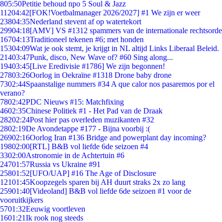
8
05:50
Petitie behoud npo 5 Soul & Jazz
112
04:42
[FOK!Voetbalmanager 2026/2027] #1 We zijn er weer
238
04:35
Nederland stevent af op watertekort
299
04:18
[AMV] VS #1312 spammers van de internationale rechtsorde
167
04:13
Traditioneel tekenen #6; met honden
153
04:09
Wat je ook stemt, je krijgt in NL altijd Links Liberaal Beleid.
214
03:47
Punk, disco, New Wave of? #60 Sing along...
194
03:45
[Live Eredivisie #1786] We zijn begonnen!
278
03:26
Oorlog in Oekraïne #1318 Drone baby drone
73
02:44
Spaanstalige nummers #34 A que calor nos pasaremos por el
verano?
78
02:42
PDC Nieuws #15: Matchfixing
46
02:35
Chinese Politiek #1 - Het Pad van de Draak
282
02:24
Post hier pas overleden muzikanten #32
28
02:19
De Avondetappe #177 - Bijna voorbij :(
269
02:16
Oorlog Iran #136 Bridge and powerplant day incoming?
198
02:00
[RTL] B&B vol liefde 6de seizoen #4
33
02:00
Astronomie in de Achtertuin #6
247
01:57
Russia vs Ukraine #91
258
01:52
[UFO/UAP] #16 The Age of Disclosure
121
01:45
Koopzegels sparen bij AH duurt straks 2x zo lang
259
01:40
[Videoland] B&B vol liefde 6de seizoen #1 voor de
vooruitkijkers
57
01:32
Eeuwig voortleven
16
01:21
Ik rook nog steeds