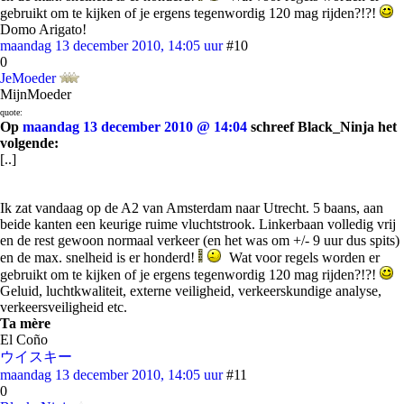
gebruikt om te kijken of je ergens tegenwordig 120 mag rijden?!?!
Domo Arigato!
maandag 13 december 2010, 14:05 uur
#10
0
JeMoeder
MijnMoeder
quote:
Op
maandag 13 december 2010 @ 14:04
schreef Black_Ninja het
volgende:
[..]
Ik zat vandaag op de A2 van Amsterdam naar Utrecht. 5 baans, aan
beide kanten een keurige ruime vluchtstrook. Linkerbaan volledig vrij
en de rest gewoon normaal verkeer (en het was om +/- 9 uur dus spits)
en de max. snelheid is er honderd!
Wat voor regels worden er
gebruikt om te kijken of je ergens tegenwordig 120 mag rijden?!?!
Geluid, luchtkwaliteit, externe veiligheid, verkeerskundige analyse,
verkeersveiligheid etc.
Ta mère
El Coño
ウイスキー
maandag 13 december 2010, 14:05 uur
#11
0