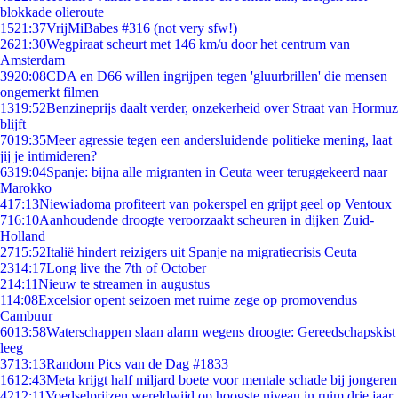
blokkade olieroute
15
21:37
VrijMiBabes #316 (not very sfw!)
26
21:30
Wegpiraat scheurt met 146 km/u door het centrum van
Amsterdam
39
20:08
CDA en D66 willen ingrijpen tegen 'gluurbrillen' die mensen
ongemerkt filmen
13
19:52
Benzineprijs daalt verder, onzekerheid over Straat van Hormuz
blijft
70
19:35
Meer agressie tegen een andersluidende politieke mening, laat
jij je intimideren?
63
19:04
Spanje: bijna alle migranten in Ceuta weer teruggekeerd naar
Marokko
4
17:13
Niewiadoma profiteert van pokerspel en grijpt geel op Ventoux
7
16:10
Aanhoudende droogte veroorzaakt scheuren in dijken Zuid-
Holland
27
15:52
Italië hindert reizigers uit Spanje na migratiecrisis Ceuta
23
14:17
Long live the 7th of October
2
14:11
Nieuw te streamen in augustus
1
14:08
Excelsior opent seizoen met ruime zege op promovendus
Cambuur
60
13:58
Waterschappen slaan alarm wegens droogte: Gereedschapskist
leeg
37
13:13
Random Pics van de Dag #1833
16
12:43
Meta krijgt half miljard boete voor mentale schade bij jongeren
42
12:11
Voedselprijzen wereldwijd op hoogste niveau in ruim drie jaar