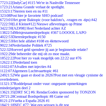
77
23:22
[IndyCar] #115 We're in Nashville Tennessee
17
23:21
Ariana Grande verlaat de spotlight.
153
23:17
Sterren toen en nu #11
3
23:08
Post hier je favoriete SHO podcast!
67
23:01
Het grote Baktopic (voor bakfoto's, -vragen en -tips) #42
72
22:59
[Lil Kleine#12] Nieuwe afleveringen op Prime
34
22:59
[AZ#98] Heel Nederland achter AZ
138
22:54
Meisjesnamenlepeltopic #367 LOOOOL LAPO
40
22:53
Dierenlepeltopic #150
38
22:53
Het hele alfabet #108 en 4letterwoord
90
22:34
Nederlandse Politiek #725
5
22:32
Hoeveel geld spendeer jij aan je beginnende relatie?
19
22:29
de beheerder die mij oh zo moe maakt.
185
22:22
Post hier zo vaak mogelijk om 22:22 uur #76
126
22:13
Nederland toen
110
22:07
Afvallen met injecties #4
11
22:07
Algemeen Luchtvaarttopic #61
249
21:52
Wie gaan er dood in 2026?Post met een vleugje cynisme de
overledenen.
113
21:37
Roddelpraat onder vuur: ongepaste opmerkingen
minderjarigen deel 2
136
21:35
[DRT SC] #6: RendacGoden sponsored by TONZON
297
21:28
Centraal Bordspeltopic #8 Game on!
81
21:23
Vuelta a España 2026 #1
184
21:18
NEC #77: Wat een seizoen is dit zeg