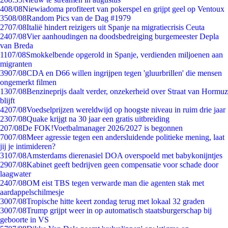
4
08/08
Niewiadoma profiteert van pokerspel en grijpt geel op Ventoux
35
08/08
Random Pics van de Dag #1979
27
07/08
Italië hindert reizigers uit Spanje na migratiecrisis Ceuta
24
07/08
Vier aanhoudingen na doodsbedreiging burgemeester Depla
van Breda
11
07/08
Smokkelbende opgerold in Spanje, verdienden miljoenen aan
migranten
39
07/08
CDA en D66 willen ingrijpen tegen 'gluurbrillen' die mensen
ongemerkt filmen
13
07/08
Benzineprijs daalt verder, onzekerheid over Straat van Hormuz
blijft
42
07/08
Voedselprijzen wereldwijd op hoogste niveau in ruim drie jaar
23
07/08
Quake krijgt na 30 jaar een gratis uitbreiding
2
07/08
De FOK!Voetbalmanager 2026/2027 is begonnen
70
07/08
Meer agressie tegen een andersluidende politieke mening, laat
jij je intimideren?
31
07/08
Amsterdams dierenasiel DOA overspoeld met babykonijntjes
29
07/08
Kabinet geeft bedrijven geen compensatie voor schade door
laagwater
24
07/08
OM eist TBS tegen verwarde man die agenten stak met
aardappelschilmesje
30
07/08
Tropische hitte keert zondag terug met lokaal 32 graden
30
07/08
Trump grijpt weer in op automatisch staatsburgerschap bij
geboorte in VS