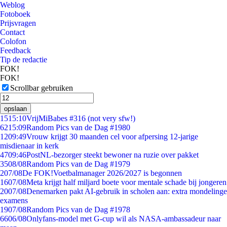
Weblog
Fotoboek
Prijsvragen
Contact
Colofon
Feedback
Tip de redactie
FOK!
FOK!
Scrollbar gebruiken
opslaan
15
15:10
VrijMiBabes #316 (not very sfw!)
62
15:09
Random Pics van de Dag #1980
12
09:49
Vrouw krijgt 30 maanden cel voor afpersing 12-jarige
misdienaar in kerk
47
09:46
PostNL-bezorger steekt bewoner na ruzie over pakket
35
08/08
Random Pics van de Dag #1979
2
07/08
De FOK!Voetbalmanager 2026/2027 is begonnen
16
07/08
Meta krijgt half miljard boete voor mentale schade bij jongeren
20
07/08
Denemarken pakt AI-gebruik in scholen aan: extra mondelinge
examens
19
07/08
Random Pics van de Dag #1978
66
06/08
Onlyfans-model met G-cup wil als NASA-ambassadeur naar