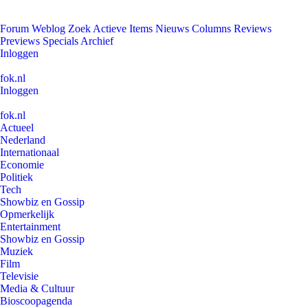
Forum
Weblog
Zoek
Actieve Items
Nieuws
Columns
Reviews
Previews
Specials
Archief
Inloggen
fok.nl
Inloggen
fok.nl
Actueel
Nederland
Internationaal
Economie
Politiek
Tech
Showbiz en Gossip
Opmerkelijk
Entertainment
Showbiz en Gossip
Muziek
Film
Televisie
Media & Cultuur
Bioscoopagenda