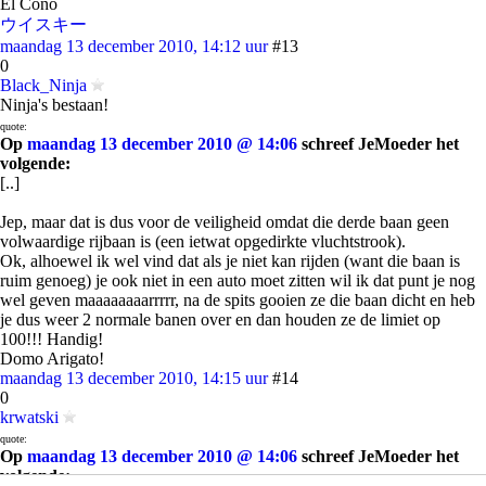
El Coño
ウイスキー
maandag 13 december 2010, 14:12 uur
#13
0
Black_Ninja
Ninja's bestaan!
quote:
Op
maandag 13 december 2010 @ 14:06
schreef JeMoeder het
volgende:
[..]
Jep, maar dat is dus voor de veiligheid omdat die derde baan geen
volwaardige rijbaan is (een ietwat opgedirkte vluchtstrook).
Ok, alhoewel ik wel vind dat als je niet kan rijden (want die baan is
ruim genoeg) je ook niet in een auto moet zitten wil ik dat punt je nog
wel geven maaaaaaaarrrrr, na de spits gooien ze die baan dicht en heb
je dus weer 2 normale banen over en dan houden ze de limiet op
100!!! Handig!
Domo Arigato!
maandag 13 december 2010, 14:15 uur
#14
0
krwatski
quote:
Op
maandag 13 december 2010 @ 14:06
schreef JeMoeder het
volgende: