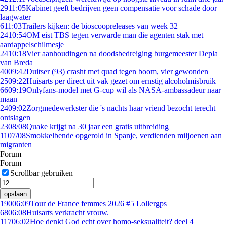
29
11:05
Kabinet geeft bedrijven geen compensatie voor schade door
laagwater
6
11:03
Trailers kijken: de bioscoopreleases van week 32
24
10:54
OM eist TBS tegen verwarde man die agenten stak met
aardappelschilmesje
24
10:18
Vier aanhoudingen na doodsbedreiging burgemeester Depla
van Breda
40
09:42
Duitser (93) crasht met quad tegen boom, vier gewonden
25
09:22
Huisarts per direct uit vak gezet om ernstig alcoholmisbruik
66
09:19
Onlyfans-model met G-cup wil als NASA-ambassadeur naar
maan
24
09:02
Zorgmedewerkster die 's nachts haar vriend bezocht terecht
ontslagen
23
08/08
Quake krijgt na 30 jaar een gratis uitbreiding
11
07/08
Smokkelbende opgerold in Spanje, verdienden miljoenen aan
migranten
Forum
Forum
Scrollbar gebruiken
opslaan
190
06:09
Tour de France femmes 2026 #5 Lollergps
68
06:08
Huisarts verkracht vrouw.
117
06:02
Hoe denkt God echt over homo-seksualiteit? deel 4