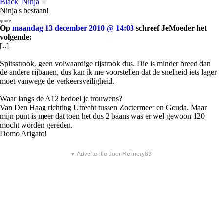
Black_Ninja
Ninja's bestaan!
quote:
Op
maandag 13 december 2010 @ 14:03
schreef JeMoeder het
volgende:
[..]
Spitsstrook, geen volwaardige rijstrook dus. Die is minder breed dan
de andere rijbanen, dus kan ik me voorstellen dat de snelheid iets lager
moet vanwege de verkeersveiligheid.
Waar langs de A12 bedoel je trouwens?
Van Den Haag richting Utrecht tussen Zoetermeer en Gouda. Maar
mijn punt is meer dat toen het dus 2 baans was er wel gewoon 120
mocht worden gereden.
Domo Arigato!
▼ Advertentie door Refinery89