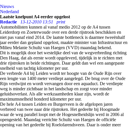
Nieuws
Nederland
Laatste knelpunt A4 eerder opgelost
Redactie
13-12-2010 13:51
print
Automobilisten kunnen al vanaf medio 2012 op de A4 tussen
Leiderdorp en Zoeterwoude over een derde rijstrook beschikken en
niet pas vanaf eind 2014. De laatste bottleneck is daarmee tweeënhalf
jaar eerder dan gepland opgelost, maakte minister van Infrastructuur en
Milieu Melanie Schultz van Haegen (VVD) maandag bekend.
Dit is mogelijk door het westelijke deel van de wegverbreding richting
Den Haag, dat als eerste wordt opgeleverd, tijdelijk in te richten met
drie rijstroken in beide richtingen. Daar geldt dan wel een aangepaste
snelheid van tachtig kilometer per uur.
De verbrede A4 bij Leiden wordt ter hoogte van de Oude Rijn over
een lengte van 1400 meter verdiept aangelegd. De brug over de Oude
Rijn verdwijnt en wordt vervangen door een aquaduct. De verdiepte
weg is minder zichtbaar in het landschap en zorgt voor minder
geluidsoverlast. Als alle werkzaamheden klaar zijn, wordt de
maximumsnelheid honderd kilometer per uur.
De hele A4 tussen Leiden en Burgerveen is de afgelopen jaren
verbreed van twee naar drie rijstroken. Het gedeelte bij Hoogmade
waar de weg parallel loopt met de Hogesnelheidslijn werd in 2006 al
opengesteld. Maandag verrichte Schultz van Haegen de officiële
opening van het gedeelte bij Roelofarendsveen. Daar is onder meer