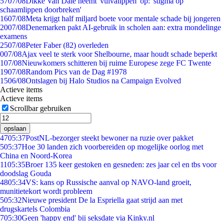
57
07/08
Dikke Van Dale neemt 'vulvalippen' op: 'stigma op
schaamlippen doorbreken'
16
07/08
Meta krijgt half miljard boete voor mentale schade bij jongeren
20
07/08
Denemarken pakt AI-gebruik in scholen aan: extra mondelinge
examens
25
07/08
Peter Faber (82) overleden
0
07/08
Ajax veel te sterk voor Shelbourne, maar houdt schade beperkt
1
07/08
Nieuwkomers schitteren bij ruime Europese zege FC Twente
19
07/08
Random Pics van de Dag #1978
15
06/08
Ontslagen bij Halo Studios na Campaign Evolved
Actieve items
Actieve items
Scrollbar gebruiken
opslaan
47
05:37
PostNL-bezorger steekt bewoner na ruzie over pakket
5
05:37
Hoe 30 landen zich voorbereiden op mogelijke oorlog met
China en Noord-Korea
11
05:35
Broer 135 keer gestoken en gesneden: zes jaar cel en tbs voor
doodslag Gouda
48
05:34
VS: kans op Russische aanval op NAVO-land groeit,
munitietekort wordt probleem
5
05:32
Nieuwe president De la Espriella gaat strijd aan met
drugskartels Colombia
7
05:30
Geen 'happy end' bij seksdate via Kinky.nl