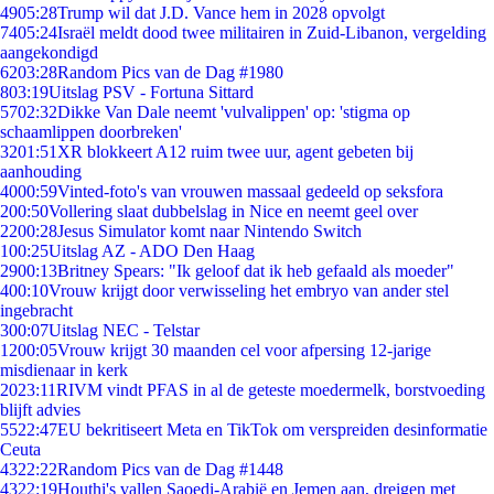
49
05:28
Trump wil dat J.D. Vance hem in 2028 opvolgt
74
05:24
Israël meldt dood twee militairen in Zuid-Libanon, vergelding
aangekondigd
62
03:28
Random Pics van de Dag #1980
8
03:19
Uitslag PSV - Fortuna Sittard
57
02:32
Dikke Van Dale neemt 'vulvalippen' op: 'stigma op
schaamlippen doorbreken'
32
01:51
XR blokkeert A12 ruim twee uur, agent gebeten bij
aanhouding
40
00:59
Vinted-foto's van vrouwen massaal gedeeld op seksfora
2
00:50
Vollering slaat dubbelslag in Nice en neemt geel over
22
00:28
Jesus Simulator komt naar Nintendo Switch
1
00:25
Uitslag AZ - ADO Den Haag
29
00:13
Britney Spears: "Ik geloof dat ik heb gefaald als moeder"
4
00:10
Vrouw krijgt door verwisseling het embryo van ander stel
ingebracht
3
00:07
Uitslag NEC - Telstar
12
00:05
Vrouw krijgt 30 maanden cel voor afpersing 12-jarige
misdienaar in kerk
20
23:11
RIVM vindt PFAS in al de geteste moedermelk, borstvoeding
blijft advies
55
22:47
EU bekritiseert Meta en TikTok om verspreiden desinformatie
Ceuta
43
22:22
Random Pics van de Dag #1448
43
22:19
Houthi's vallen Saoedi-Arabië en Jemen aan, dreigen met