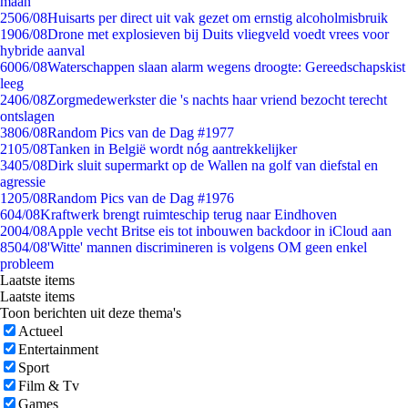
maan
25
06/08
Huisarts per direct uit vak gezet om ernstig alcoholmisbruik
19
06/08
Drone met explosieven bij Duits vliegveld voedt vrees voor
hybride aanval
60
06/08
Waterschappen slaan alarm wegens droogte: Gereedschapskist
leeg
24
06/08
Zorgmedewerkster die 's nachts haar vriend bezocht terecht
ontslagen
38
06/08
Random Pics van de Dag #1977
21
05/08
Tanken in België wordt nóg aantrekkelijker
34
05/08
Dirk sluit supermarkt op de Wallen na golf van diefstal en
agressie
12
05/08
Random Pics van de Dag #1976
6
04/08
Kraftwerk brengt ruimteschip terug naar Eindhoven
20
04/08
Apple vecht Britse eis tot inbouwen backdoor in iCloud aan
85
04/08
'Witte' mannen discrimineren is volgens OM geen enkel
probleem
Laatste items
Laatste items
Toon berichten uit deze thema's
Actueel
Entertainment
Sport
Film & Tv
Games