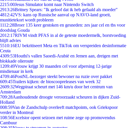
22
15:00
Jesus Simulator komt naar Nintendo Switch
29
13:26
Britney Spears: "Ik geloof dat ik heb gefaald als moeder"
48
12:42
VS: kans op Russische aanval op NAVO-land groeit,
munitietekort wordt probleem
11
12:28
Broer 135 keer gestoken en gesneden: zes jaar cel en tbs voor
doodslag Gouda
20
12:17
RIVM vindt PFAS in al de geteste moedermelk, borstvoeding
blijft advies
55
10:16
EU bekritiseert Meta en TikTok om verspreiden desinformatie
Ceuta
43
09:53
Houthi's vallen Saoedi-Arabië en Jemen aan, dreigen met
blokkade olieroute
12
09:49
Vrouw krijgt 30 maanden cel voor afpersing 12-jarige
misdienaar in kerk
47
09:46
PostNL-bezorger steekt bewoner na ruzie over pakket
6
09:45
Trailers kijken: de bioscoopreleases van week 32
26
09:32
Wegpiraat scheurt met 146 km/u door het centrum van
Amsterdam
7
09:28
Aanhoudende droogte veroorzaakt scheuren in dijken Zuid-
Holland
0
08:59
Van de Zandschulp overleeft matchpoints, ook Griekspoor
verder in Montreal
1
08:56
Excelsior opent seizoen met ruime zege op promovendus
Cambuur
2
08:35
Nieuw te streamen in augustus