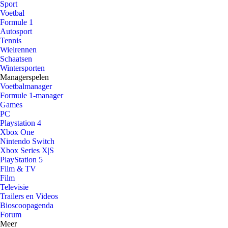
Sport
Voetbal
Formule 1
Autosport
Tennis
Wielrennen
Schaatsen
Wintersporten
Managerspelen
Voetbalmanager
Formule 1-manager
Games
PC
Playstation 4
Xbox One
Nintendo Switch
Xbox Series X|S
PlayStation 5
Film & TV
Film
Televisie
Trailers en Videos
Bioscoopagenda
Forum
Meer