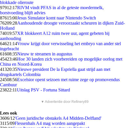
blokkade olieroute
979
12:17
RIVM vindt PFAS in al de geteste moedermelk,
borstvoeding blijft advies
876
15:00
Jesus Simulator komt naar Nintendo Switch
762
09:28
Aanhoudende droogte veroorzaakt scheuren in dijken Zuid-
Holland
740
19:57
XR blokkeert A12 ruim twee uur, agent gebeten bij
aanhouding
646
21:14
Vrouw krijgt door verwisseling het embryo van ander stel
ingebracht
616
08:35
Nieuw te streamen in augustus
454
23:46
Hoe 30 landen zich voorbereiden op mogelijke oorlog met
China en Noord-Korea
413
20:35
Nieuwe president De la Espriella gaat strijd aan met
drugskartels Colombia
245
08:56
Excelsior opent seizoen met ruime zege op promovendus
Cambuur
238
22:11
Uitslag PSV - Fortuna Sittard
▼ Advertentie door Refinery89
Lees ook
36
06/12
'Geen juridische obstakels A4 Midden-Delfland'
31
15/09
Flessenhals A4 mag worden aangepakt