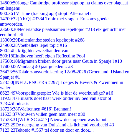
145
00:50
Jonge Cambridge professor stapt op na claims over plagiaat
en leugens
9
00:36
TV Time (tracking app) stopt! Alternatief?
147
00:32
[AKQ] #3384 Topic met vragen. En soms goede
antwoorden.
236
00:30
Nederlandse plaatsnamen lepeltopic #213 elk gehucht met
een bord telt
133
00:29
Buitenlandse steden lepeltopic #268
249
00:28
Voetballers lepel topic #16
8
00:24
Ik krijg hier zweethanden van.
5
00:18
Eindhoven heeft eigen Reflecting Pool
175
00:10
Migranten breken door grens naar Ceuta in Spanje,l #10
174
00:06
Vandaag 40 jaar geleden... #3
264
23:56
Totale zonsverduistering 12-08-2026 (Groenland, IJsland en
Spanje) #1
5
23:50
[INFLUENCERS #297] Toetjes & Bevers & Zwemmen in
water
86
23:49
Voorspellingstopic: Wie is hier de weerkundige? #16
119
23:47
Huisarts doet haar werk onder invloed van alcohol
3
23:45
Podcasts
187
23:38
[Wielrennen #616] Brennan!
116
23:37
Vrouwen willen geen man meer #30
175
23:31
[WLR SC #417] Nieuw deel openen was kaputt
67
23:29
De neergang van Duitsland als lichtend voorbeeld #3
71
23:23
Teltopic #1567 tel door en door en door....