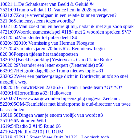
100
21:11
De Schatkamer van Beeld & Geluid #4
75
21:09
Trump wil dat J.D. Vance hem in 2028 opvolgt
63
21:07
Zou je vreemdgaan in een relatie kunnen vergeven?
3
21:06
Scholensysteem tegenwoordig?
103
21:05
Man zoekt mij en bedreigt mij, nadat ik met zijn zoon sprak
47
21:00
Woordensamenstelspel #1184 met 2 woorden spreken SVP
281
20:54
Van kleuter tot puber deel 184
83
20:48
2010: Vermissing van Herman Ploegstra
227
20:47
archito's jaren '70 huis #5 - Een nieuw begin
8
20:36
Poepen tijdens het tandenpoetsen
18
20:31
[Boekbespreking] Yesteryear - Caro Claire Burke
206
20:29
Verander een letter expert (7lettereditie) #50
63
20:27
Het grote dagelijkse Trump nieuws topic #31
23
20:22
Weer een parkeergarage dicht in Dordrecht, auto's zo snel
mogelijk weg
180
20:19
Touwtrekken 2.0 #636 - Team 1 beste team *G* *O*
40
20:14
Horrorfilms #33: Halloween
26
20:07
Twee zwaargewonden bij eenzijdig ongeval Zeeland.
52
20:05
OM-Teamleider met kinderporno is oud-directeur van twee
basisscholen
166
19:58
Dingen waar je enorm vrolijk van wordt #3
25
19:56
Natuur en Wild
16
19:54
Radio 2 #145 Ruud 66
47
19:47
[Netflix #210] TUDUM
212
19:43
[NL] Street View Quiz [#122] - Loogisch toch