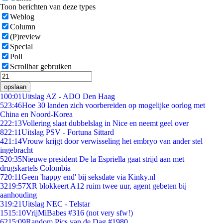
Toon berichten van deze types
Weblog
Column
(P)review
Special
Poll
Scrollbar gebruiken
opslaan
1
00:01
Uitslag AZ - ADO Den Haag
5
23:46
Hoe 30 landen zich voorbereiden op mogelijke oorlog met
China en Noord-Korea
2
22:13
Vollering slaat dubbelslag in Nice en neemt geel over
8
22:11
Uitslag PSV - Fortuna Sittard
4
21:14
Vrouw krijgt door verwisseling het embryo van ander stel
ingebracht
5
20:35
Nieuwe president De la Espriella gaat strijd aan met
drugskartels Colombia
7
20:11
Geen 'happy end' bij seksdate via Kinky.nl
32
19:57
XR blokkeert A12 ruim twee uur, agent gebeten bij
aanhouding
3
19:21
Uitslag NEC - Telstar
15
15:10
VrijMiBabes #316 (not very sfw!)
62
15:09
Random Pics van de Dag #1980