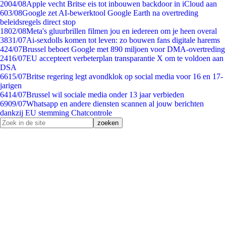
20
04/08
Apple vecht Britse eis tot inbouwen backdoor in iCloud aan
6
03/08
Google zet AI-bewerktool Google Earth na overtreding
beleidsregels direct stop
18
02/08
Meta's gluurbrillen filmen jou en iedereen om je heen overal
38
31/07
Ai-sexdolls komen tot leven: zo bouwen fans digitale harems
4
24/07
Brussel beboet Google met 890 miljoen voor DMA-overtreding
24
16/07
EU accepteert verbeterplan transparantie X om te voldoen aan
DSA
66
15/07
Britse regering legt avondklok op social media voor 16 en 17-
jarigen
64
14/07
Brussel wil sociale media onder 13 jaar verbieden
69
09/07
Whatsapp en andere diensten scannen al jouw berichten
dankzij EU stemming Chatcontrole