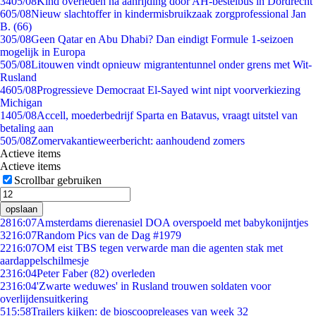
34
05/08
Kind overleden na aanrijding door AH-bestelbus in Dordrecht
6
05/08
Nieuw slachtoffer in kindermisbruikzaak zorgprofessional Jan
B. (66)
3
05/08
Geen Qatar en Abu Dhabi? Dan eindigt Formule 1-seizoen
mogelijk in Europa
5
05/08
Litouwen vindt opnieuw migrantentunnel onder grens met Wit-
Rusland
46
05/08
Progressieve Democraat El-Sayed wint nipt voorverkiezing
Michigan
14
05/08
Accell, moederbedrijf Sparta en Batavus, vraagt uitstel van
betaling aan
5
05/08
Zomervakantieweerbericht: aanhoudend zomers
Actieve items
Actieve items
Scrollbar gebruiken
opslaan
28
16:07
Amsterdams dierenasiel DOA overspoeld met babykonijntjes
32
16:07
Random Pics van de Dag #1979
22
16:07
OM eist TBS tegen verwarde man die agenten stak met
aardappelschilmesje
23
16:04
Peter Faber (82) overleden
23
16:04
'Zwarte weduwes' in Rusland trouwen soldaten voor
overlijdensuitkering
5
15:58
Trailers kijken: de bioscoopreleases van week 32