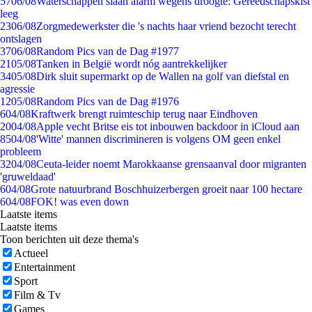
57
06/08
Waterschappen slaan alarm wegens droogte: Gereedschapskist
leeg
23
06/08
Zorgmedewerkster die 's nachts haar vriend bezocht terecht
ontslagen
37
06/08
Random Pics van de Dag #1977
21
05/08
Tanken in België wordt nóg aantrekkelijker
34
05/08
Dirk sluit supermarkt op de Wallen na golf van diefstal en
agressie
12
05/08
Random Pics van de Dag #1976
6
04/08
Kraftwerk brengt ruimteschip terug naar Eindhoven
20
04/08
Apple vecht Britse eis tot inbouwen backdoor in iCloud aan
85
04/08
'Witte' mannen discrimineren is volgens OM geen enkel
probleem
32
04/08
Ceuta-leider noemt Marokkaanse grensaanval door migranten
'gruweldaad'
6
04/08
Grote natuurbrand Boschhuizerbergen groeit naar 100 hectare
6
04/08
FOK! was even down
Laatste items
Laatste items
Toon berichten uit deze thema's
Actueel
Entertainment
Sport
Film & Tv
Games