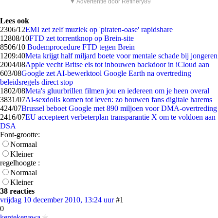
▼ Advertentie door Refinery89
Lees ook
23
06/12
EMI zet zelf muziek op 'piraten-oase' rapidshare
128
08/10
FTD zet torrentknop op Brein-site
85
06/10
Bodemprocedure FTD tegen Brein
12
09:40
Meta krijgt half miljard boete voor mentale schade bij jongeren
20
04/08
Apple vecht Britse eis tot inbouwen backdoor in iCloud aan
6
03/08
Google zet AI-bewerktool Google Earth na overtreding
beleidsregels direct stop
18
02/08
Meta's gluurbrillen filmen jou en iedereen om je heen overal
38
31/07
Ai-sexdolls komen tot leven: zo bouwen fans digitale harems
4
24/07
Brussel beboet Google met 890 miljoen voor DMA-overtreding
24
16/07
EU accepteert verbeterplan transparantie X om te voldoen aan
DSA
Font-grootte:
Normaal
Kleiner
regelhoogte :
Normaal
Kleiner
38 reacties
vrijdag 10 december 2010, 13:24 uur
#1
0
kentekenawa