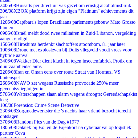
24
06/08
Huisarts per direct uit vak gezet om ernstig alcoholmisbruik
3
06/08
XBOX platform krijgt zijn eigen "Platinum" achievements dit
jaar
12
06/08
Capibara's lopen Braziliaans parlementsgebouw Mato Grosso
binnen
69
06/08
Israël meldt dood twee militairen in Zuid-Libanon, vergelding
aangekondigd
15
06/08
Hiroshima herdenkt slachtoffers atoombom, 81 jaar later
19
06/08
Drone met explosieven bij Duits vliegveld voedt vrees voor
hybride aanval
34
06/08
Wakker Dier dient klacht in tegen insectenfabriek Protix om
duurzaamheidsclaims
22
06/08
Iran en Oman eens over route Straat van Hormuz, VS
buitenspel
26
06/08
NAVO zet wegens Russische provocatie 250% meer
gevechtsvliegtuigen in
57
06/08
Waterschappen slaan alarm wegens droogte: Gereedschapskist
leeg
1
06/08
Forensics: Crime Scene Detective
23
06/08
Zorgmedewerkster die 's nachts haar vriend bezocht terecht
ontslagen
37
06/08
Random Pics van de Dag #1977
18
05/08
Datalek bij Bol en de Bijenkorf na cyberaanval op logistiek
partner Ceva