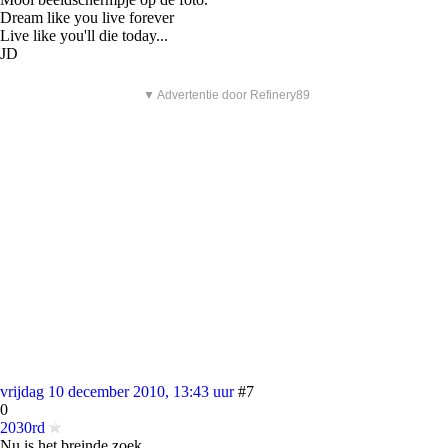
Dream like you live forever
Live like you'll die today...
JD
▼ Advertentie door Refinery89
vrijdag 10 december 2010, 13:43 uur
#7
0
2030rd
Nu is het breinde zoek