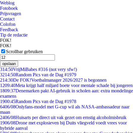
Weblog
Fotoboek
Prijsvragen
Contact
Colofon
Feedback
Tip de redactie
FOK!
FOK!
Scrollbar gebruiken
opslaan
3
14:50
VrijMiBabes #316 (not very sfw!)
32
14:50
Random Pics van de Dag #1979
2
14:30
De FOK!Voetbalmanager 2026/2027 is begonnen
12
09:40
Meta krijgt half miljard boete voor mentale schade bij jongeren
18
09:37
Denemarken pakt AI-gebruik in scholen aan: extra mondelinge
examens
19
00:45
Random Pics van de Dag #1978
64
06/08
Onlyfans-model met G-cup wil als NASA-ambassadeur naar
maan
24
06/08
Huisarts per direct uit vak gezet om ernstig alcoholmisbruik
19
06/08
Drone met explosieven bij Duits vliegveld voedt vrees voor
hybride aanval