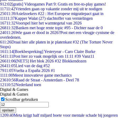
9
12:02
[gratis] Videogames Part 9: Gratis en free-to-play games!
117
11:42
Vrienden gaan op vakantie zonder mij uit te nodigen
250
11:39
Asielzoekers #22 : Het Europese migratiepact gaat in
111
11:37
Kapper Walat (27) slachtoffer van vernielingen
167
11:32
Voorspel hier het warmtegetal van 2026
268
11:32
Banken met hoge rente topic #95 - Dichter naar de 0
240
11:26
Wie gaan er dood in 2026?Post met een vleugje cynisme de
overledenen.
6
11:26
Draai hier alle platen in je platenkast #32 (The Torture Never
Stops)
16
11:14
[Boekbespreking] Yesteryear - Caro Claire Burke
54
11:11
Post hier zo vaak mogelijk om 11:11 #39 Vanz11
266
11:06
[NET5] Het blok 2026 #32 Blokkendozen
264
11:05
Lied van de dag #52
79
11:05
Vuelta a España 2026 #1
11
11:00
Meest innovatieve game mechanics
236
10:56
Raad de Straat - Amsterdam - Deel 78
121
10:52
Nederland toen
Digital & Games
Digital & Games
Scrollbar gebruiken
opslaan
12
09:40
Meta krijgt half miljard boete voor mentale schade bij jongeren