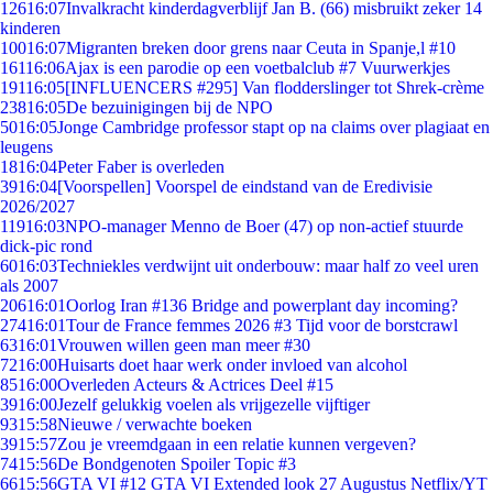
126
16:07
Invalkracht kinderdagverblijf Jan B. (66) misbruikt zeker 14
kinderen
100
16:07
Migranten breken door grens naar Ceuta in Spanje,l #10
161
16:06
Ajax is een parodie op een voetbalclub #7 Vuurwerkjes
191
16:05
[INFLUENCERS #295] Van flodderslinger tot Shrek-crème
238
16:05
De bezuinigingen bij de NPO
50
16:05
Jonge Cambridge professor stapt op na claims over plagiaat en
leugens
18
16:04
Peter Faber is overleden
39
16:04
[Voorspellen] Voorspel de eindstand van de Eredivisie
2026/2027
119
16:03
NPO-manager Menno de Boer (47) op non-actief stuurde
dick-pic rond
60
16:03
Techniekles verdwijnt uit onderbouw: maar half zo veel uren
als 2007
206
16:01
Oorlog Iran #136 Bridge and powerplant day incoming?
274
16:01
Tour de France femmes 2026 #3 Tijd voor de borstcrawl
63
16:01
Vrouwen willen geen man meer #30
72
16:00
Huisarts doet haar werk onder invloed van alcohol
85
16:00
Overleden Acteurs & Actrices Deel #15
39
16:00
Jezelf gelukkig voelen als vrijgezelle vijftiger
93
15:58
Nieuwe / verwachte boeken
39
15:57
Zou je vreemdgaan in een relatie kunnen vergeven?
74
15:56
De Bondgenoten Spoiler Topic #3
66
15:56
GTA VI #12 GTA VI Extended look 27 Augustus Netflix/YT