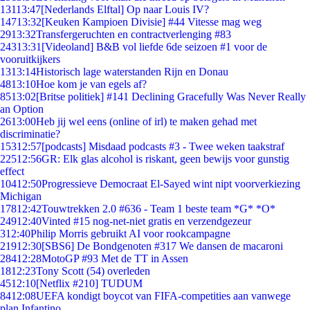
131
13:47
[Nederlands Elftal] Op naar Louis IV?
147
13:32
[Keuken Kampioen Divisie] #44 Vitesse mag weg
29
13:32
Transfergeruchten en contractverlenging #83
243
13:31
[Videoland] B&B vol liefde 6de seizoen #1 voor de
vooruitkijkers
13
13:14
Historisch lage waterstanden Rijn en Donau
48
13:10
Hoe kom je van egels af?
85
13:02
[Britse politiek] #141 Declining Gracefully Was Never Really
an Option
26
13:00
Heb jij wel eens (online of irl) te maken gehad met
discriminatie?
153
12:57
[podcasts] Misdaad podcasts #3 - Twee weken taakstraf
225
12:56
GR: Elk glas alcohol is riskant, geen bewijs voor gunstig
effect
104
12:50
Progressieve Democraat El-Sayed wint nipt voorverkiezing
Michigan
178
12:42
Touwtrekken 2.0 #636 - Team 1 beste team *G* *O*
249
12:40
Vinted #15 nog-net-niet gratis en verzendgezeur
3
12:40
Philip Morris gebruikt AI voor rookcampagne
219
12:30
[SBS6] De Bondgenoten #317 We dansen de macaroni
284
12:28
MotoGP #93 Met de TT in Assen
18
12:23
Tony Scott (54) overleden
45
12:10
[Netflix #210] TUDUM
84
12:08
UEFA kondigt boycot van FIFA-competities aan vanwege
plan Infantino