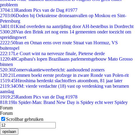
probleem
37
04:13
Random Pics van de Dag #1977
27
03:06
Doden bij Oekraïense droneaanvallen op Moskou en Sint-
Petersburg
34
01:01
Kind overleden na aanrijding door AH-bestelbus in Dordrecht
53
00:28
Van den Brink zet nog eens 14 gemeenten onder toezicht om
spreidingswet
22
22:50
Iran en Oman eens over route Straat van Hormuz, VS
buitenspel
2
22:17
Le Court wint na nerveuze finale, Pieterse derde
12
20:48
Capibara's lopen Braziliaans parlementsgebouw Mato Grosso
binnen
5
20:30
Zomervakantieweerbericht: aanhoudend zomers
1
20:21
Lemmen boekt eerste profzege in zware Ronde van Polen-rit
15
19:45
Hiroshima herdenkt slachtoffers atoombom, 81 jaar later
21
19:34
OM: vierde verdachte (18) vast op verdenking van beramen
aanslag
19
19:25
Random Pics van de Dag #1978
8
18:19
In Spider-Man: Brand New Day is Spidey echt weer Spidey
Forum
Forum
Scrollbar gebruiken
opslaan