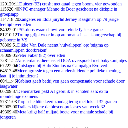
1201
20:11
Duitser (93) crasht met quad tegen boom, vier gewonden
1156
20:40
NPO-manager Menno de Boer geschorst na dickpic in
groepsapp
1147
18:20
Zangeres en Idols-jurylid Jerney Kaagman op 79-jarige
leeftijd overleden
840
22:01
PS5-doos waarschuwt voor einde fysieke games
812
10:12
Trump grijpt weer in op automatisch staatsburgerschap bij
geboorte in VS
783
09:51
Dikke Van Dale neemt 'vulvalippen' op: 'stigma op
schaamlippen doorbreken'
780
09:05
Peter Faber (82) overleden
728
11:52
Amsterdams dierenasiel DOA overspoeld met babykonijntjes
672
22:04
Ontslagen bij Halo Studios na Campaign Evolved
645
13:48
Meer agressie tegen een andersluidende politieke mening,
laat jij je intimideren?
604
11:46
Kabinet geeft bedrijven geen compensatie voor schade door
laagwater
602
09:37
Denemarken pakt AI-gebruik in scholen aan: extra
mondelinge examens
573
11:08
Tropische hitte keert zondag terug met lokaal 32 graden
520
05:00
Trailers kijken: de bioscoopreleases van week 32
493
09:40
Meta krijgt half miljard boete voor mentale schade bij
jongeren