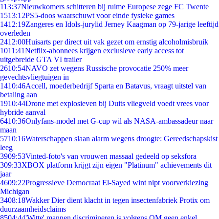
1
13:37
Nieuwkomers schitteren bij ruime Europese zege FC Twente
15
13:12
PS5-doos waarschuwt voor einde fysieke games
14
12:19
Zangeres en Idols-jurylid Jerney Kaagman op 79-jarige leeftijd
overleden
24
12:00
Huisarts per direct uit vak gezet om ernstig alcoholmisbruik
10
11:41
Netflix-abonnees krijgen exclusieve early access tot
uitgebreide GTA VI trailer
26
10:54
NAVO zet wegens Russische provocatie 250% meer
gevechtsvliegtuigen in
14
10:46
Accell, moederbedrijf Sparta en Batavus, vraagt uitstel van
betaling aan
19
10:44
Drone met explosieven bij Duits vliegveld voedt vrees voor
hybride aanval
64
10:36
Onlyfans-model met G-cup wil als NASA-ambassadeur naar
maan
57
10:16
Waterschappen slaan alarm wegens droogte: Gereedschapskist
leeg
39
09:53
Vinted-foto's van vrouwen massaal gedeeld op seksfora
3
09:33
XBOX platform krijgt zijn eigen "Platinum" achievements dit
jaar
46
09:22
Progressieve Democraat El-Sayed wint nipt voorverkiezing
Michigan
34
08:18
Wakker Dier dient klacht in tegen insectenfabriek Protix om
duurzaamheidsclaims
85
04:44
'Witte' mannen discrimineren is volgens OM geen enkel