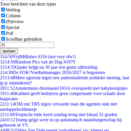
Toon berichten van deze types
Weblog
Column
(P)review
Special
Poll
Scrollbar gebruiken
opslaan
3
14:50
VrijMiBabes #316 (not very sfw!)
32
14:50
Random Pics van de Dag #1979
12
14:33
Quake krijgt na 30 jaar een gratis uitbreiding
2
14:30
De FOK!Voetbalmanager 2026/2027 is begonnen
25
13:48
Meer agressie tegen een andersluidende politieke mening, laat
jij je intimideren?
28
11:52
Amsterdams dierenasiel DOA overspoeld met babykonijntjes
19
11:46
Kabinet geeft bedrijven geen compensatie voor schade door
laagwater
22
11:14
OM eist TBS tegen verwarde man die agenten stak met
aardappelschilmesje
22
11:08
Tropische hitte keert zondag terug met lokaal 32 graden
24
10:12
Trump grijpt weer in op automatisch staatsburgerschap bij
geboorte in VS
44
09:51
Dikke Van Dale neemt 'vulvalippen' op: 'stigma op