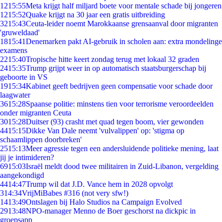
12
15:55
Meta krijgt half miljard boete voor mentale schade bij jongeren
12
15:52
Quake krijgt na 30 jaar een gratis uitbreiding
32
15:43
Ceuta-leider noemt Marokkaanse grensaanval door migranten
'gruweldaad'
18
15:41
Denemarken pakt AI-gebruik in scholen aan: extra mondelinge
examens
22
15:40
Tropische hitte keert zondag terug met lokaal 32 graden
24
15:35
Trump grijpt weer in op automatisch staatsburgerschap bij
geboorte in VS
19
15:34
Kabinet geeft bedrijven geen compensatie voor schade door
laagwater
36
15:28
Spaanse politie: minstens tien voor terrorisme veroordeelden
onder migranten Ceuta
30
15:28
Duitser (93) crasht met quad tegen boom, vier gewonden
44
15:15
Dikke Van Dale neemt 'vulvalippen' op: 'stigma op
schaamlippen doorbreken'
25
15:13
Meer agressie tegen een andersluidende politieke mening, laat
jij je intimideren?
69
15:03
Israël meldt dood twee militairen in Zuid-Libanon, vergelding
aangekondigd
44
14:47
Trump wil dat J.D. Vance hem in 2028 opvolgt
3
14:34
VrijMiBabes #316 (not very sfw!)
14
13:49
Ontslagen bij Halo Studios na Campaign Evolved
29
13:48
NPO-manager Menno de Boer geschorst na dickpic in
groepsapp