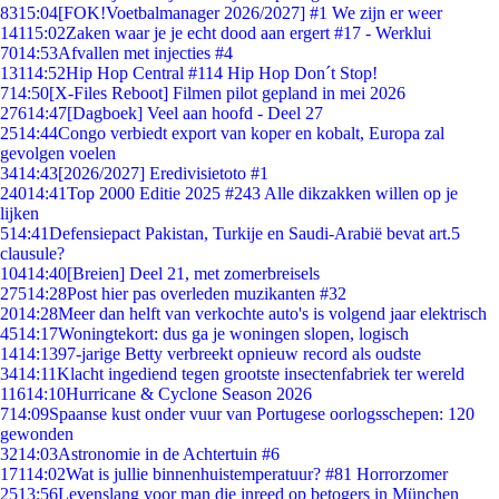
83
15:04
[FOK!Voetbalmanager 2026/2027] #1 We zijn er weer
141
15:02
Zaken waar je je echt dood aan ergert #17 - Werklui
70
14:53
Afvallen met injecties #4
131
14:52
Hip Hop Central #114 Hip Hop Don´t Stop!
7
14:50
[X-Files Reboot] Filmen pilot gepland in mei 2026
276
14:47
[Dagboek] Veel aan hoofd - Deel 27
25
14:44
Congo verbiedt export van koper en kobalt, Europa zal
gevolgen voelen
34
14:43
[2026/2027] Eredivisietoto #1
240
14:41
Top 2000 Editie 2025 #243 Alle dikzakken willen op je
lijken
5
14:41
Defensiepact Pakistan, Turkije en Saudi-Arabië bevat art.5
clausule?
104
14:40
[Breien] Deel 21, met zomerbreisels
275
14:28
Post hier pas overleden muzikanten #32
20
14:28
Meer dan helft van verkochte auto's is volgend jaar elektrisch
45
14:17
Woningtekort: dus ga je woningen slopen, logisch
14
14:13
97-jarige Betty verbreekt opnieuw record als oudste
34
14:11
Klacht ingediend tegen grootste insectenfabriek ter wereld
116
14:10
Hurricane & Cyclone Season 2026
7
14:09
Spaanse kust onder vuur van Portugese oorlogsschepen: 120
gewonden
32
14:03
Astronomie in de Achtertuin #6
171
14:02
Wat is jullie binnenhuistemperatuur? #81 Horrorzomer
25
13:56
Levenslang voor man die inreed op betogers in München