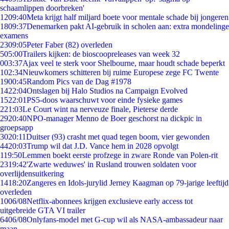
schaamlippen doorbreken'
12
09:40
Meta krijgt half miljard boete voor mentale schade bij jongeren
18
09:37
Denemarken pakt AI-gebruik in scholen aan: extra mondelinge
examens
23
09:05
Peter Faber (82) overleden
5
05:00
Trailers kijken: de bioscoopreleases van week 32
0
03:37
Ajax veel te sterk voor Shelbourne, maar houdt schade beperkt
1
02:34
Nieuwkomers schitteren bij ruime Europese zege FC Twente
19
00:45
Random Pics van de Dag #1978
14
22:04
Ontslagen bij Halo Studios na Campaign Evolved
15
22:01
PS5-doos waarschuwt voor einde fysieke games
2
21:03
Le Court wint na nerveuze finale, Pieterse derde
29
20:40
NPO-manager Menno de Boer geschorst na dickpic in
groepsapp
30
20:11
Duitser (93) crasht met quad tegen boom, vier gewonden
44
20:03
Trump wil dat J.D. Vance hem in 2028 opvolgt
1
19:50
Lemmen boekt eerste profzege in zware Ronde van Polen-rit
23
19:42
'Zwarte weduwes' in Rusland trouwen soldaten voor
overlijdensuitkering
14
18:20
Zangeres en Idols-jurylid Jerney Kaagman op 79-jarige leeftijd
overleden
10
06/08
Netflix-abonnees krijgen exclusieve early access tot
uitgebreide GTA VI trailer
64
06/08
Onlyfans-model met G-cup wil als NASA-ambassadeur naar
maan