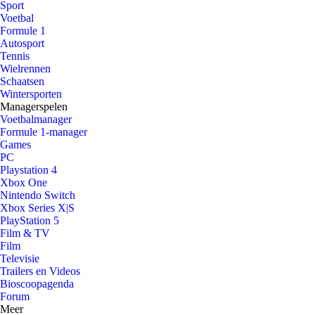
Sport
Voetbal
Formule 1
Autosport
Tennis
Wielrennen
Schaatsen
Wintersporten
Managerspelen
Voetbalmanager
Formule 1-manager
Games
PC
Playstation 4
Xbox One
Nintendo Switch
Xbox Series X|S
PlayStation 5
Film & TV
Film
Televisie
Trailers en Videos
Bioscoopagenda
Forum
Meer