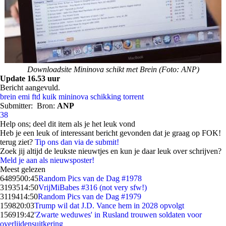
Downloadsite Mininova schikt met Brein (Foto: ANP)
Update 16.53 uur
Bericht aangevuld.
brein
emi
ftd
kuik
mininova
schikking
torrent
Submitter:
Bron:
ANP
38
Help ons; deel dit item als je het leuk vond
Heb je een leuk of interessant bericht gevonden dat je graag op FOK!
terug ziet?
Tip ons dan via de submit!
Zoek jij altijd de leukste nieuwtjes en kun je daar leuk over schrijven?
Meld je aan als nieuwsposter!
Meest gelezen
64895
00:45
Random Pics van de Dag #1978
31935
14:50
VrijMiBabes #316 (not very sfw!)
31194
14:50
Random Pics van de Dag #1979
1598
20:03
Trump wil dat J.D. Vance hem in 2028 opvolgt
1569
19:42
'Zwarte weduwes' in Rusland trouwen soldaten voor
overlijdensuitkering