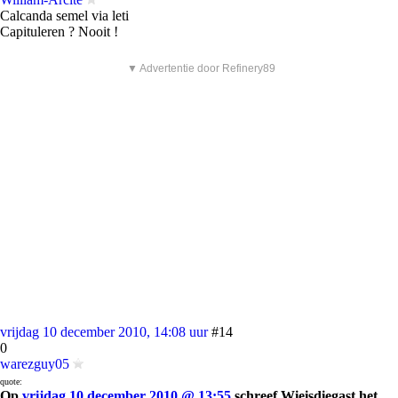
Calcanda semel via leti
Capituleren ? Nooit !
▼ Advertentie door Refinery89
vrijdag 10 december 2010, 14:08 uur
#14
0
warezguy05
quote:
Op
vrijdag 10 december 2010 @ 13:55
schreef Wieisdiegast het