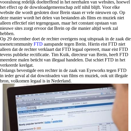
vooralsnog redelijk doeltreffend in het neerhalen van websites, hoewel
het effect op de downloadgemeenschap zelf nihil blijft. Voor elke
website die wordt gesloten door Brein staan er vele nieuwen op. Op
deze manier wordt het delen van bestanden als films en muziek niet
alleen effectief niet tegengegaan, maar het constant opstaan van
nieuwe sites zorgt ervoor dat Brein op die manier altijd werk zal
hebben.
Op 29 december doet de rechter overigens nog uitspraak in de zaak die
usenetcommunity
FTD
aanspande tegen Brein. Hierin eist FTD niet
alleen dat de rechter verklaart dat FTD legaal opereert, maar eist FTD
tevens publieke rectificatie. Tim Kuik, directeur van Brein, heeft FTD
meerdere malen beticht van illegaal handelen. Dat schiet FTD in het
verkeerde keelgat.
Onlangs bevestigde een rechter in de zaak van Eyeworks tegen FTD
in ieder geval al dat downloaden van films en muziek, ook uit illegale
bron, volkomen legaal is in Nederland.