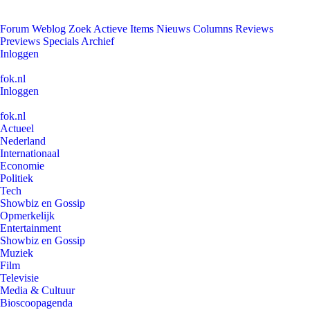
Forum
Weblog
Zoek
Actieve Items
Nieuws
Columns
Reviews
Previews
Specials
Archief
Inloggen
fok.nl
Inloggen
fok.nl
Actueel
Nederland
Internationaal
Economie
Politiek
Tech
Showbiz en Gossip
Opmerkelijk
Entertainment
Showbiz en Gossip
Muziek
Film
Televisie
Media & Cultuur
Bioscoopagenda