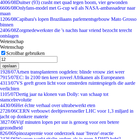
40
06/08
Duitser (93) crasht met quad tegen boom, vier gewonden
66
06/08
Onlyfans-model met G-cup wil als NASA-ambassadeur naar
maan
12
06/08
Capibara's lopen Braziliaans parlementsgebouw Mato Grosso
binnen
24
06/08
Zorgmedewerkster die 's nachts haar vriend bezocht terecht
ontslagen
Wetenschap
Wetenschap
Scrollbar gebruiken
opslaan
19
28/07
Artsen transplanteren oogdelen: blinde vrouw ziet weer
79
15/07
EC: In 2100 tien keer zoveel Afrikanen als Europeanen
43
13/07
VS geeft groen licht voor omstreden ruimtespiegels die aarde
verlichten
11
05/07
Dertig jaar na klonen van Dolly: van schaap tot
stamcelrevolutie
44
30/06
Het échte verhaal over ultrabewerkt eten
27
28/06
CERN verbouwt deeltjesversneller LHC voor 1,3 miljard in
jacht op donkere materie
38
27/06
Vijf minuten lopen per uur is genoeg voor een betere
gezondheid
8
26/06
Spinozapremie voor onderzoek naar 'freeze'-reactie
24
26/06
Waarom werkt ritalin anders als je geen ADHD hebt?