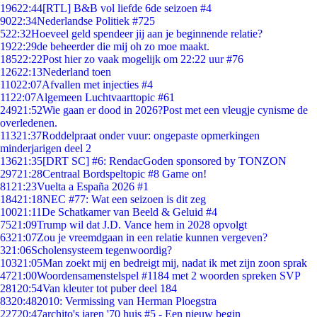
196
22:44
[RTL] B&B vol liefde 6de seizoen #4
90
22:34
Nederlandse Politiek #725
5
22:32
Hoeveel geld spendeer jij aan je beginnende relatie?
19
22:29
de beheerder die mij oh zo moe maakt.
185
22:22
Post hier zo vaak mogelijk om 22:22 uur #76
126
22:13
Nederland toen
110
22:07
Afvallen met injecties #4
11
22:07
Algemeen Luchtvaarttopic #61
249
21:52
Wie gaan er dood in 2026?Post met een vleugje cynisme de
overledenen.
113
21:37
Roddelpraat onder vuur: ongepaste opmerkingen
minderjarigen deel 2
136
21:35
[DRT SC] #6: RendacGoden sponsored by TONZON
297
21:28
Centraal Bordspeltopic #8 Game on!
81
21:23
Vuelta a España 2026 #1
184
21:18
NEC #77: Wat een seizoen is dit zeg
100
21:11
De Schatkamer van Beeld & Geluid #4
75
21:09
Trump wil dat J.D. Vance hem in 2028 opvolgt
63
21:07
Zou je vreemdgaan in een relatie kunnen vergeven?
3
21:06
Scholensysteem tegenwoordig?
103
21:05
Man zoekt mij en bedreigt mij, nadat ik met zijn zoon sprak
47
21:00
Woordensamenstelspel #1184 met 2 woorden spreken SVP
281
20:54
Van kleuter tot puber deel 184
83
20:48
2010: Vermissing van Herman Ploegstra
227
20:47
archito's jaren '70 huis #5 - Een nieuw begin