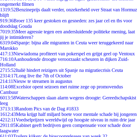
ongemerkt filmen
13
19:52
Benzineprijs daalt verder, onzekerheid over Straat van Hormuz
blijft
9
19:36
Broer 135 keer gestoken en gesneden: zes jaar cel en tbs voor
doodslag Gouda
70
19:35
Meer agressie tegen een andersluidende politieke mening, laat
jij je intimideren?
63
19:04
Spanje: bijna alle migranten in Ceuta weer teruggekeerd naar
Marokko
4
17:13
Niewiadoma profiteert van pokerspel en grijpt geel op Ventoux
7
16:10
Aanhoudende droogte veroorzaakt scheuren in dijken Zuid-
Holland
27
15:52
Italië hindert reizigers uit Spanje na migratiecrisis Ceuta
23
14:17
Long live the 7th of October
2
14:11
Nieuw te streamen in augustus
1
14:08
Excelsior opent seizoen met ruime zege op promovendus
Cambuur
60
13:58
Waterschappen slaan alarm wegens droogte: Gereedschapskist
leeg
37
13:13
Random Pics van de Dag #1833
16
12:43
Meta krijgt half miljard boete voor mentale schade bij jongeren
42
12:11
Voedselprijzen wereldwijd op hoogste niveau in ruim drie jaar
29
11:05
Kabinet geeft bedrijven geen compensatie voor schade door
laagwater
6
11:03
Trailers kijken: de bioscoopreleases van week 32