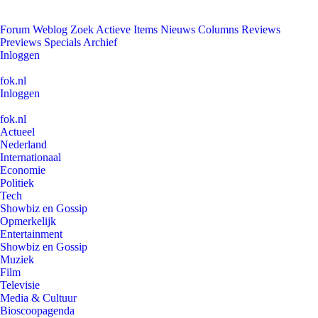
Forum
Weblog
Zoek
Actieve Items
Nieuws
Columns
Reviews
Previews
Specials
Archief
Inloggen
fok.nl
Inloggen
fok.nl
Actueel
Nederland
Internationaal
Economie
Politiek
Tech
Showbiz en Gossip
Opmerkelijk
Entertainment
Showbiz en Gossip
Muziek
Film
Televisie
Media & Cultuur
Bioscoopagenda