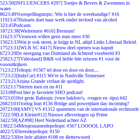
5
23:50
[INFLUENCERS #297] Toetjes & Bevers & Zwemmen in
water
86
23:49
Voorspellingstopic: Wie is hier de weerkundige? #16
119
23:47
Huisarts doet haar werk onder invloed van alcohol
3
23:45
Podcasts
187
23:38
[Wielrennen #616] Brennan!
116
23:37
Vrouwen willen geen man meer #30
150
23:33
Wat je ook stemt, je krijgt in NL altijd Links Liberaal Beleid.
175
23:31
[WLR SC #417] Nieuw deel openen was kaputt
67
23:29
De neergang van Duitsland als lichtend voorbeeld #3
258
23:27
[Videoland] B&B vol liefde 6de seizoen #1 voor de
vooruitkijkers
71
23:23
Teltopic #1567 tel door en door en door....
77
23:22
[IndyCar] #115 We're in Nashville Tennessee
17
23:21
Ariana Grande verlaat de spotlight.
153
23:17
Sterren toen en nu #11
3
23:08
Post hier je favoriete SHO podcast!
67
23:01
Het grote Baktopic (voor bakfoto's, -vragen en -tips) #42
268
23:01
Oorlog Iran #136 Bridge and powerplant day incoming?
297
23:00
[AMV] VS #1312 spammers van de internationale rechtsorde
72
22:59
[Lil Kleine#12] Nieuwe afleveringen op Prime
34
22:59
[AZ#98] Heel Nederland achter AZ
138
22:54
Meisjesnamenlepeltopic #367 LOOOOL LAPO
40
22:53
Dierenlepeltopic #150
38
22:53
Het hele alfabet #108 en 4letterwoord