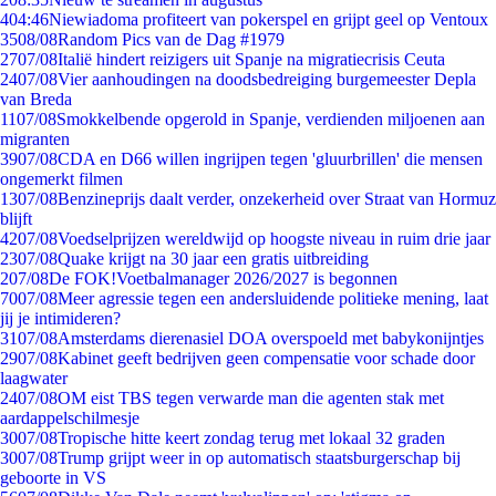
4
04:46
Niewiadoma profiteert van pokerspel en grijpt geel op Ventoux
35
08/08
Random Pics van de Dag #1979
27
07/08
Italië hindert reizigers uit Spanje na migratiecrisis Ceuta
24
07/08
Vier aanhoudingen na doodsbedreiging burgemeester Depla
van Breda
11
07/08
Smokkelbende opgerold in Spanje, verdienden miljoenen aan
migranten
39
07/08
CDA en D66 willen ingrijpen tegen 'gluurbrillen' die mensen
ongemerkt filmen
13
07/08
Benzineprijs daalt verder, onzekerheid over Straat van Hormuz
blijft
42
07/08
Voedselprijzen wereldwijd op hoogste niveau in ruim drie jaar
23
07/08
Quake krijgt na 30 jaar een gratis uitbreiding
2
07/08
De FOK!Voetbalmanager 2026/2027 is begonnen
70
07/08
Meer agressie tegen een andersluidende politieke mening, laat
jij je intimideren?
31
07/08
Amsterdams dierenasiel DOA overspoeld met babykonijntjes
29
07/08
Kabinet geeft bedrijven geen compensatie voor schade door
laagwater
24
07/08
OM eist TBS tegen verwarde man die agenten stak met
aardappelschilmesje
30
07/08
Tropische hitte keert zondag terug met lokaal 32 graden
30
07/08
Trump grijpt weer in op automatisch staatsburgerschap bij
geboorte in VS