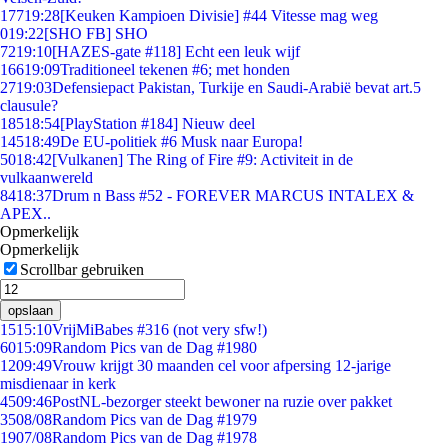
177
19:28
[Keuken Kampioen Divisie] #44 Vitesse mag weg
0
19:22
[SHO FB] SHO
72
19:10
[HAZES-gate #118] Echt een leuk wijf
166
19:09
Traditioneel tekenen #6; met honden
27
19:03
Defensiepact Pakistan, Turkije en Saudi-Arabië bevat art.5
clausule?
185
18:54
[PlayStation #184] Nieuw deel
145
18:49
De EU-politiek #6 Musk naar Europa!
50
18:42
[Vulkanen] The Ring of Fire #9: Activiteit in de
vulkaanwereld
84
18:37
Drum n Bass #52 - FOREVER MARCUS INTALEX &
APEX..
Opmerkelijk
Opmerkelijk
Scrollbar gebruiken
opslaan
15
15:10
VrijMiBabes #316 (not very sfw!)
60
15:09
Random Pics van de Dag #1980
12
09:49
Vrouw krijgt 30 maanden cel voor afpersing 12-jarige
misdienaar in kerk
45
09:46
PostNL-bezorger steekt bewoner na ruzie over pakket
35
08/08
Random Pics van de Dag #1979
19
07/08
Random Pics van de Dag #1978