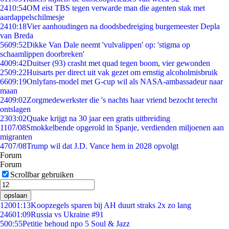
24
10:54
OM eist TBS tegen verwarde man die agenten stak met
aardappelschilmesje
24
10:18
Vier aanhoudingen na doodsbedreiging burgemeester Depla
van Breda
56
09:52
Dikke Van Dale neemt 'vulvalippen' op: 'stigma op
schaamlippen doorbreken'
40
09:42
Duitser (93) crasht met quad tegen boom, vier gewonden
25
09:22
Huisarts per direct uit vak gezet om ernstig alcoholmisbruik
66
09:19
Onlyfans-model met G-cup wil als NASA-ambassadeur naar
maan
24
09:02
Zorgmedewerkster die 's nachts haar vriend bezocht terecht
ontslagen
23
03:02
Quake krijgt na 30 jaar een gratis uitbreiding
11
07/08
Smokkelbende opgerold in Spanje, verdienden miljoenen aan
migranten
47
07/08
Trump wil dat J.D. Vance hem in 2028 opvolgt
Forum
Forum
Scrollbar gebruiken
opslaan
120
01:13
Koopzegels sparen bij AH duurt straks 2x zo lang
246
01:09
Russia vs Ukraine #91
5
00:55
Petitie behoud npo 5 Soul & Jazz