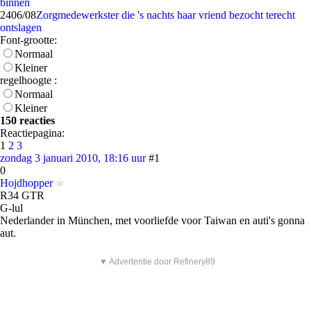
binnen
24
06/08
Zorgmedewerkster die 's nachts haar vriend bezocht terecht
ontslagen
Font-grootte:
Normaal
Kleiner
regelhoogte :
Normaal
Kleiner
150 reacties
Reactiepagina:
1
2
3
zondag 3 januari 2010, 18:16 uur
#1
0
Hojdhopper
R34 GTR
G-lul
Nederlander in München, met voorliefde voor Taiwan en auti's gonna
aut.
▼ Advertentie door Refinery89