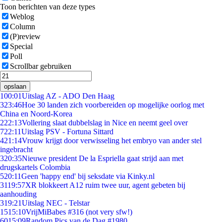
Toon berichten van deze types
Weblog
Column
(P)review
Special
Poll
Scrollbar gebruiken
opslaan
1
00:01
Uitslag AZ - ADO Den Haag
3
23:46
Hoe 30 landen zich voorbereiden op mogelijke oorlog met
China en Noord-Korea
2
22:13
Vollering slaat dubbelslag in Nice en neemt geel over
7
22:11
Uitslag PSV - Fortuna Sittard
4
21:14
Vrouw krijgt door verwisseling het embryo van ander stel
ingebracht
3
20:35
Nieuwe president De la Espriella gaat strijd aan met
drugskartels Colombia
5
20:11
Geen 'happy end' bij seksdate via Kinky.nl
31
19:57
XR blokkeert A12 ruim twee uur, agent gebeten bij
aanhouding
3
19:21
Uitslag NEC - Telstar
15
15:10
VrijMiBabes #316 (not very sfw!)
60
15:09
Random Pics van de Dag #1980