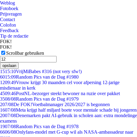
Weblog
Fotoboek
Prijsvragen
Contact
Colofon
Feedback
Tip de redactie
FOK!
FOK!
Scrollbar gebruiken
opslaan
15
15:10
VrijMiBabes #316 (not very sfw!)
60
15:09
Random Pics van de Dag #1980
12
09:49
Vrouw krijgt 30 maanden cel voor afpersing 12-jarige
misdienaar in kerk
45
09:46
PostNL-bezorger steekt bewoner na ruzie over pakket
35
08/08
Random Pics van de Dag #1979
2
07/08
De FOK!Voetbalmanager 2026/2027 is begonnen
16
07/08
Meta krijgt half miljard boete voor mentale schade bij jongeren
20
07/08
Denemarken pakt AI-gebruik in scholen aan: extra mondelinge
examens
19
07/08
Random Pics van de Dag #1978
66
06/08
Onlyfans-model met G-cup wil als NASA-ambassadeur naar