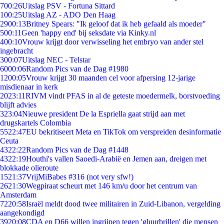
7
00:26
Uitslag PSV - Fortuna Sittard
1
00:25
Uitslag AZ - ADO Den Haag
29
00:13
Britney Spears: "Ik geloof dat ik heb gefaald als moeder"
5
00:11
Geen 'happy end' bij seksdate via Kinky.nl
4
00:10
Vrouw krijgt door verwisseling het embryo van ander stel
ingebracht
3
00:07
Uitslag NEC - Telstar
60
00:06
Random Pics van de Dag #1980
12
00:05
Vrouw krijgt 30 maanden cel voor afpersing 12-jarige
misdienaar in kerk
20
23:11
RIVM vindt PFAS in al de geteste moedermelk, borstvoeding
blijft advies
3
23:04
Nieuwe president De la Espriella gaat strijd aan met
drugskartels Colombia
55
22:47
EU bekritiseert Meta en TikTok om verspreiden desinformatie
Ceuta
43
22:22
Random Pics van de Dag #1448
43
22:19
Houthi's vallen Saoedi-Arabië en Jemen aan, dreigen met
blokkade olieroute
15
21:37
VrijMiBabes #316 (not very sfw!)
26
21:30
Wegpiraat scheurt met 146 km/u door het centrum van
Amsterdam
72
20:58
Israël meldt dood twee militairen in Zuid-Libanon, vergelding
aangekondigd
39
20:08
CDA en D66 willen ingrijpen tegen 'gluurbrillen' die mensen