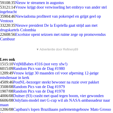
591
08:35
Nieuw te streamen in augustus
531
21:14
Vrouw krijgt door verwisseling het embryo van ander stel
ingebracht
359
04:46
Niewiadoma profiteert van pokerspel en grijpt geel op
Ventoux
332
20:35
Nieuwe president De la Espriella gaat strijd aan met
drugskartels Colombia
226
08:56
Excelsior opent seizoen met ruime zege op promovendus
Cambuur
▼ Advertentie door Refinery89
Lees ook
15
15:10
VrijMiBabes #316 (not very sfw!)
60
15:09
Random Pics van de Dag #1980
12
09:49
Vrouw krijgt 30 maanden cel voor afpersing 12-jarige
misdienaar in kerk
45
09:46
PostNL-bezorger steekt bewoner na ruzie over pakket
35
08/08
Random Pics van de Dag #1979
19
07/08
Random Pics van de Dag #1978
40
06/08
Duitser (93) crasht met quad tegen boom, vier gewonden
66
06/08
Onlyfans-model met G-cup wil als NASA-ambassadeur naar
maan
12
06/08
Capibara's lopen Braziliaans parlementsgebouw Mato Grosso