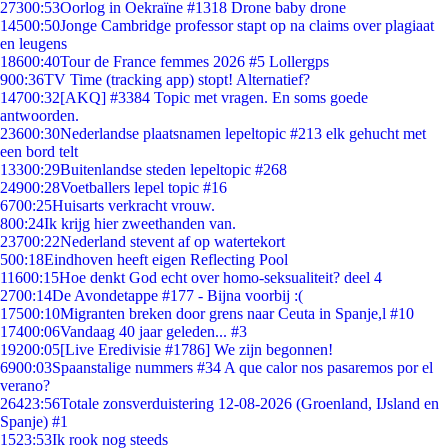
273
00:53
Oorlog in Oekraïne #1318 Drone baby drone
145
00:50
Jonge Cambridge professor stapt op na claims over plagiaat
en leugens
186
00:40
Tour de France femmes 2026 #5 Lollergps
9
00:36
TV Time (tracking app) stopt! Alternatief?
147
00:32
[AKQ] #3384 Topic met vragen. En soms goede
antwoorden.
236
00:30
Nederlandse plaatsnamen lepeltopic #213 elk gehucht met
een bord telt
133
00:29
Buitenlandse steden lepeltopic #268
249
00:28
Voetballers lepel topic #16
67
00:25
Huisarts verkracht vrouw.
8
00:24
Ik krijg hier zweethanden van.
237
00:22
Nederland stevent af op watertekort
5
00:18
Eindhoven heeft eigen Reflecting Pool
116
00:15
Hoe denkt God echt over homo-seksualiteit? deel 4
27
00:14
De Avondetappe #177 - Bijna voorbij :(
175
00:10
Migranten breken door grens naar Ceuta in Spanje,l #10
174
00:06
Vandaag 40 jaar geleden... #3
192
00:05
[Live Eredivisie #1786] We zijn begonnen!
69
00:03
Spaanstalige nummers #34 A que calor nos pasaremos por el
verano?
264
23:56
Totale zonsverduistering 12-08-2026 (Groenland, IJsland en
Spanje) #1
15
23:53
Ik rook nog steeds