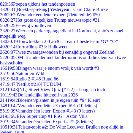
8
20:36
Poepen tijdens het tandenpoetsen
18
20:31
[Boekbespreking] Yesteryear - Caro Claire Burke
206
20:29
Verander een letter expert (7lettereditie) #50
63
20:27
Het grote dagelijkse Trump nieuws topic #31
56
20:25
Eeuwig voortleven
23
20:22
Weer een parkeergarage dicht in Dordrecht, auto's zo snel
mogelijk weg
180
20:19
Touwtrekken 2.0 #636 - Team 1 beste team *G* *O*
40
20:14
Horrorfilms #33: Halloween
26
20:07
Twee zwaargewonden bij eenzijdig ongeval Zeeland.
52
20:05
OM-Teamleider met kinderporno is oud-directeur van twee
basisscholen
166
19:58
Dingen waar je enorm vrolijk van wordt #3
25
19:56
Natuur en Wild
16
19:54
Radio 2 #145 Ruud 66
47
19:47
[Netflix #210] TUDUM
212
19:43
[NL] Street View Quiz [#122] - Loogisch toch
101
19:43
De landelijke hittegolf van 2026
214
19:42
Bloemen/planten in je eigen tuin #94 Kleur!
148
19:42
Verander één letter: Expert #91 (10 letters)
55
19:39
Verander één letter: Expert #143 (9 letters)
2
19:36
UEFA Super Cup #1 PSG - Aston Villa
20
19:34
Verander één letter. Expert # 75 (8 letters)
105
19:31
Telstar-topic #2: De Witte Leeuwen Brullen nog altijd in
Velsen-Zuid!