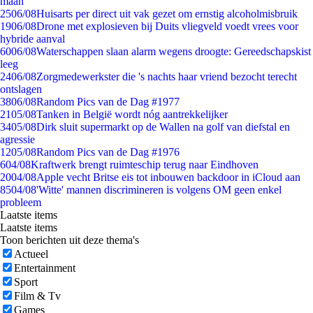
maan
25
06/08
Huisarts per direct uit vak gezet om ernstig alcoholmisbruik
19
06/08
Drone met explosieven bij Duits vliegveld voedt vrees voor
hybride aanval
60
06/08
Waterschappen slaan alarm wegens droogte: Gereedschapskist
leeg
24
06/08
Zorgmedewerkster die 's nachts haar vriend bezocht terecht
ontslagen
38
06/08
Random Pics van de Dag #1977
21
05/08
Tanken in België wordt nóg aantrekkelijker
34
05/08
Dirk sluit supermarkt op de Wallen na golf van diefstal en
agressie
12
05/08
Random Pics van de Dag #1976
6
04/08
Kraftwerk brengt ruimteschip terug naar Eindhoven
20
04/08
Apple vecht Britse eis tot inbouwen backdoor in iCloud aan
85
04/08
'Witte' mannen discrimineren is volgens OM geen enkel
probleem
Laatste items
Laatste items
Toon berichten uit deze thema's
Actueel
Entertainment
Sport
Film & Tv
Games