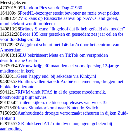
Meest gelezen
47070
15:09
Random Pics van de Dag #1980
1641
09:46
PostNL-bezorger steekt bewoner na ruzie over pakket
1588
12:42
VS: kans op Russische aanval op NAVO-land groeit,
munitietekort wordt probleem
1498
13:26
Britney Spears: "Ik geloof dat ik heb gefaald als moeder"
1125
12:28
Broer 135 keer gestoken en gesneden: zes jaar cel en tbs
voor doodslag Gouda
1117
09:32
Wegpiraat scheurt met 146 km/u door het centrum van
Amsterdam
1046
10:16
EU bekritiseert Meta en TikTok om verspreiden
desinformatie Ceuta
1032
09:49
Vrouw krijgt 30 maanden cel voor afpersing 12-jarige
misdienaar in kerk
983
20:11
Geen 'happy end' bij seksdate via Kinky.nl
943
09:53
Houthi's vallen Saoedi-Arabië en Jemen aan, dreigen met
blokkade olieroute
904
12:17
RIVM vindt PFAS in al de geteste moedermelk,
borstvoeding blijft advies
891
09:45
Trailers kijken: de bioscoopreleases van week 32
807
15:00
Jesus Simulator komt naar Nintendo Switch
715
09:28
Aanhoudende droogte veroorzaakt scheuren in dijken Zuid-
Holland
628
19:57
XR blokkeert A12 ruim twee uur, agent gebeten bij
aanhouding