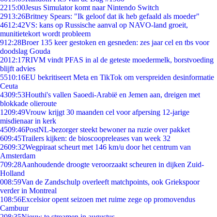
22
15:00
Jesus Simulator komt naar Nintendo Switch
29
13:26
Britney Spears: "Ik geloof dat ik heb gefaald als moeder"
46
12:42
VS: kans op Russische aanval op NAVO-land groeit,
munitietekort wordt probleem
9
12:28
Broer 135 keer gestoken en gesneden: zes jaar cel en tbs voor
doodslag Gouda
20
12:17
RIVM vindt PFAS in al de geteste moedermelk, borstvoeding
blijft advies
55
10:16
EU bekritiseert Meta en TikTok om verspreiden desinformatie
Ceuta
43
09:53
Houthi's vallen Saoedi-Arabië en Jemen aan, dreigen met
blokkade olieroute
12
09:49
Vrouw krijgt 30 maanden cel voor afpersing 12-jarige
misdienaar in kerk
45
09:46
PostNL-bezorger steekt bewoner na ruzie over pakket
6
09:45
Trailers kijken: de bioscoopreleases van week 32
26
09:32
Wegpiraat scheurt met 146 km/u door het centrum van
Amsterdam
7
09:28
Aanhoudende droogte veroorzaakt scheuren in dijken Zuid-
Holland
0
08:59
Van de Zandschulp overleeft matchpoints, ook Griekspoor
verder in Montreal
1
08:56
Excelsior opent seizoen met ruime zege op promovendus
Cambuur
2
08:35
Nieuw te streamen in augustus