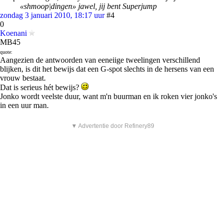
«shmoop|dingen» jawel, jij bent Superjump
zondag 3 januari 2010, 18:17 uur
#4
0
Koenani
MB45
quote:
Aangezien de antwoorden van eeneiige tweelingen verschillend
blijken, is dit het bewijs dat een G-spot slechts in de hersens van een
vrouw bestaat.
Dat is serieus hét bewijs?
Jonko wordt veelste duur, want m'n buurman en ik roken vier jonko's
in een uur man.
▼ Advertentie door Refinery89