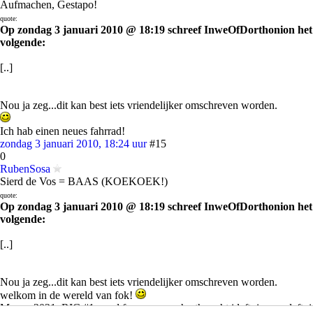
Aufmachen, Gestapo!
quote:
Op zondag 3 januari 2010 @ 18:19 schreef InweOfDorthonion het
volgende:
[..]
Nou ja zeg...dit kan best iets vriendelijker omschreven worden.
Ich hab einen neues fahrrad!
zondag 3 januari 2010, 18:24 uur
#15
0
RubenSosa
Sierd de Vos = BAAS (KOEKOEK!)
quote:
Op zondag 3 januari 2010 @ 18:19 schreef InweOfDorthonion het
volgende:
[..]
Nou ja zeg...dit kan best iets vriendelijker omschreven worden.
welkom in de wereld van fok!
Monza 2021: RIC #1 - and for anyone who thought i left, i never left. i