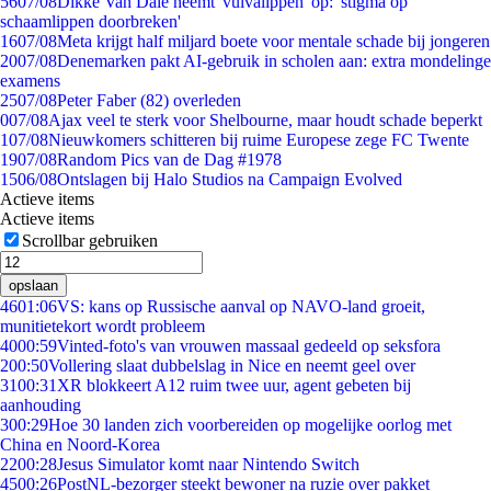
56
07/08
Dikke Van Dale neemt 'vulvalippen' op: 'stigma op
schaamlippen doorbreken'
16
07/08
Meta krijgt half miljard boete voor mentale schade bij jongeren
20
07/08
Denemarken pakt AI-gebruik in scholen aan: extra mondelinge
examens
25
07/08
Peter Faber (82) overleden
0
07/08
Ajax veel te sterk voor Shelbourne, maar houdt schade beperkt
1
07/08
Nieuwkomers schitteren bij ruime Europese zege FC Twente
19
07/08
Random Pics van de Dag #1978
15
06/08
Ontslagen bij Halo Studios na Campaign Evolved
Actieve items
Actieve items
Scrollbar gebruiken
opslaan
46
01:06
VS: kans op Russische aanval op NAVO-land groeit,
munitietekort wordt probleem
40
00:59
Vinted-foto's van vrouwen massaal gedeeld op seksfora
2
00:50
Vollering slaat dubbelslag in Nice en neemt geel over
31
00:31
XR blokkeert A12 ruim twee uur, agent gebeten bij
aanhouding
3
00:29
Hoe 30 landen zich voorbereiden op mogelijke oorlog met
China en Noord-Korea
22
00:28
Jesus Simulator komt naar Nintendo Switch
45
00:26
PostNL-bezorger steekt bewoner na ruzie over pakket