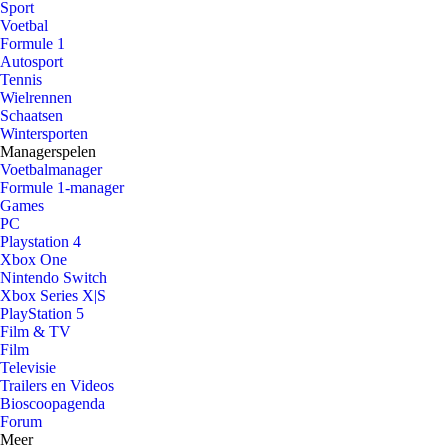
Sport
Voetbal
Formule 1
Autosport
Tennis
Wielrennen
Schaatsen
Wintersporten
Managerspelen
Voetbalmanager
Formule 1-manager
Games
PC
Playstation 4
Xbox One
Nintendo Switch
Xbox Series X|S
PlayStation 5
Film & TV
Film
Televisie
Trailers en Videos
Bioscoopagenda
Forum
Meer