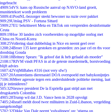
ingebracht
49
09:54
VS: kans op Russische aanval op NAVO-land groeit,
munitietekort wordt probleem
50
09:41
PostNL-bezorger steekt bewoner na ruzie over pakket
9
09:29
Uitslag PSV - Fortuna Sittard
59
09:27
EU bekritiseert Meta en TikTok om verspreiden desinformatie
Ceuta
8
09:19
Hoe 30 landen zich voorbereiden op mogelijke oorlog met
China en Noord-Korea
3
08:25
Vollering slaat dubbelslag in Nice en neemt geel over
12
08:24
Broer 135 keer gestoken en gesneden: zes jaar cel en tbs voor
doodslag Gouda
31
08:18
Britney Spears: "Ik geloof dat ik heb gefaald als moeder"
21
08:17
RIVM vindt PFAS in al de geteste moedermelk, borstvoeding
blijft advies
16
07:42
VrijMiBabes #316 (not very sfw!)
32
07:20
Amsterdams dierenasiel DOA overspoeld met babykonijntjes
71
06:36
Meer agressie tegen een andersluidende politieke mening, laat
jij je intimideren?
5
05:32
Nieuwe president De la Espriella gaat strijd aan met
drugskartels Colombia
49
05:28
Trump wil dat J.D. Vance hem in 2028 opvolgt
74
05:24
Israël meldt dood twee militairen in Zuid-Libanon, vergelding
aangekondigd
57
02:32
Dikke Van Dale neemt 'vulvalippen' op: 'stigma op