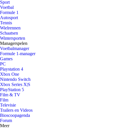
Sport
Voetbal
Formule 1
Autosport
Tennis
Wielrennen
Schaatsen
Wintersporten
Managerspelen
Voetbalmanager
Formule 1-manager
Games
PC
Playstation 4
Xbox One
Nintendo Switch
Xbox Series X|S
PlayStation 5
Film & TV
Film
Televisie
Trailers en Videos
Bioscoopagenda
Forum
Meer