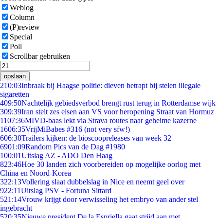
Weblog
Column
(P)review
Special
Poll
Scrollbar gebruiken
opslaan
2
10:03
Inbraak bij Haagse politie: dieven betrapt bij stelen illegale
sigaretten
4
09:50
Nachtelijk gebiedsverbod brengt rust terug in Rotterdamse wijk
3
09:39
Iran stelt zes eisen aan VS voor heropening Straat van Hormuz
11
07:36
MIVD-baas lekt via Strava routes naar geheime kazerne
16
06:35
VrijMiBabes #316 (not very sfw!)
6
06:30
Trailers kijken: de bioscoopreleases van week 32
69
01:09
Random Pics van de Dag #1980
1
00:01
Uitslag AZ - ADO Den Haag
8
23:46
Hoe 30 landen zich voorbereiden op mogelijke oorlog met
China en Noord-Korea
3
22:13
Vollering slaat dubbelslag in Nice en neemt geel over
9
22:11
Uitslag PSV - Fortuna Sittard
5
21:14
Vrouw krijgt door verwisseling het embryo van ander stel
ingebracht
5
20:35
Nieuwe president De la Espriella gaat strijd aan met