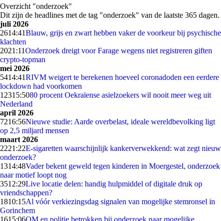
Overzicht "onderzoek"
Dit zijn de headlines met de tag "onderzoek" van de laatste 365 dagen.
juli 2026
26
14:41
Blauw, grijs en zwart hebben vaker de voorkeur bij psychische
klachten
20
21:11
Onderzoek dreigt voor Farage wegens niet registreren giften
crypto-topman
mei 2026
54
14:41
RIVM weigert te berekenen hoeveel coronadoden een eerdere
lockdown had voorkomen
123
15:50
80 procent Oekraïense asielzoekers wil nooit meer weg uit
Nederland
april 2026
72
16:56
Nieuwe studie: Aarde overbelast, ideale wereldbevolking ligt
op 2,5 miljard mensen
maart 2026
22
21:22
E-sigaretten waarschijnlijk kankerverwekkend: wat zegt nieuw
onderzoek?
13
14:48
Vader bekent geweld tegen kinderen in Moergestel, onderzoek
naar motief loopt nog
35
12:29
Live locatie delen: handig hulpmiddel of digitale druk op
vriendschappen?
18
10:15
Al vóór verkiezingsdag signalen van mogelijke stemronsel in
Gorinchem
16
15:06
OM en politie betrokken bij onderzoek naar mogelijke