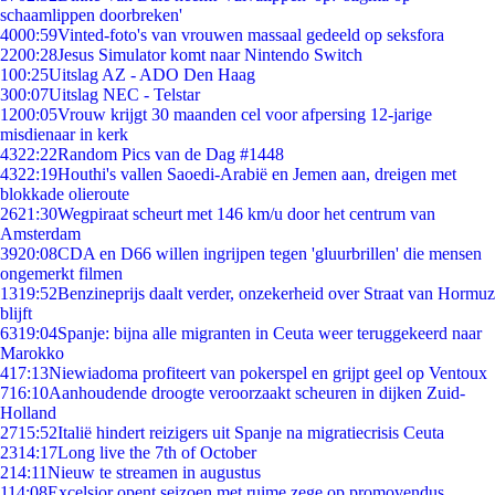
schaamlippen doorbreken'
40
00:59
Vinted-foto's van vrouwen massaal gedeeld op seksfora
22
00:28
Jesus Simulator komt naar Nintendo Switch
1
00:25
Uitslag AZ - ADO Den Haag
3
00:07
Uitslag NEC - Telstar
12
00:05
Vrouw krijgt 30 maanden cel voor afpersing 12-jarige
misdienaar in kerk
43
22:22
Random Pics van de Dag #1448
43
22:19
Houthi's vallen Saoedi-Arabië en Jemen aan, dreigen met
blokkade olieroute
26
21:30
Wegpiraat scheurt met 146 km/u door het centrum van
Amsterdam
39
20:08
CDA en D66 willen ingrijpen tegen 'gluurbrillen' die mensen
ongemerkt filmen
13
19:52
Benzineprijs daalt verder, onzekerheid over Straat van Hormuz
blijft
63
19:04
Spanje: bijna alle migranten in Ceuta weer teruggekeerd naar
Marokko
4
17:13
Niewiadoma profiteert van pokerspel en grijpt geel op Ventoux
7
16:10
Aanhoudende droogte veroorzaakt scheuren in dijken Zuid-
Holland
27
15:52
Italië hindert reizigers uit Spanje na migratiecrisis Ceuta
23
14:17
Long live the 7th of October
2
14:11
Nieuw te streamen in augustus
1
14:08
Excelsior opent seizoen met ruime zege op promovendus