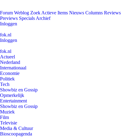
Forum
Weblog
Zoek
Actieve Items
Nieuws
Columns
Reviews
Previews
Specials
Archief
Inloggen
fok.nl
Inloggen
fok.nl
Actueel
Nederland
Internationaal
Economie
Politiek
Tech
Showbiz en Gossip
Opmerkelijk
Entertainment
Showbiz en Gossip
Muziek
Film
Televisie
Media & Cultuur
Bioscoopagenda