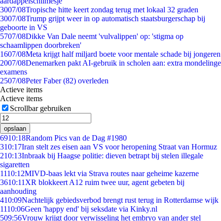
aardappelschilmesje
30
07/08
Tropische hitte keert zondag terug met lokaal 32 graden
30
07/08
Trump grijpt weer in op automatisch staatsburgerschap bij
geboorte in VS
57
07/08
Dikke Van Dale neemt 'vulvalippen' op: 'stigma op
schaamlippen doorbreken'
16
07/08
Meta krijgt half miljard boete voor mentale schade bij jongeren
20
07/08
Denemarken pakt AI-gebruik in scholen aan: extra mondelinge
examens
25
07/08
Peter Faber (82) overleden
Actieve items
Actieve items
Scrollbar gebruiken
opslaan
69
10:18
Random Pics van de Dag #1980
3
10:17
Iran stelt zes eisen aan VS voor heropening Straat van Hormuz
2
10:13
Inbraak bij Haagse politie: dieven betrapt bij stelen illegale
sigaretten
11
10:12
MIVD-baas lekt via Strava routes naar geheime kazerne
36
10:11
XR blokkeert A12 ruim twee uur, agent gebeten bij
aanhouding
4
10:09
Nachtelijk gebiedsverbod brengt rust terug in Rotterdamse wijk
11
10:06
Geen 'happy end' bij seksdate via Kinky.nl
5
09:56
Vrouw krijgt door verwisseling het embryo van ander stel