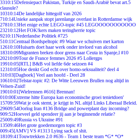
33
10:15
Defensiepact Pakistan, Turkije en Saudi-Arabië bevat art.5
clausule?
103
10:14
De landelijke hittegolf van 2026
7
10:14
Unieke aanpak stopt jarenlange overlast in Rotterdamse wijk
278
10:13
Het enige echte LEGO-topic #45 LEGOOOOOOOOOOO
232
10:12
Het FOK!kers maken teringherrie topic
92
10:11
Nederlandse Politiek #725
5
10:11
Centraal Bordspeltopic #9 Waar we schuiven met karton
126
10:10
Huisarts doet haar werk onder invloed van alcohol
183
10:09
Migranten breken door grens naar Ceuta in Spanje,l #10
202
10:09
Tour de France femmes 2026 #5 Lollergps
199
10:05
[RTL] B&B vol liefde 6de seizoen #4
123
10:05
Hoe denkt God echt over homo-seksualiteit? deel 4
3
10:03
[Dagboek] Veel aan hoofd - Deel 28
106
10:02
Telstar-topic #2: De Witte Leeuwen Brullen nog altijd in
Velsen-Zuid!
190
10:01
[Wielrennen #616] Brennan!
0
10:00
Extreme hitte Europa kan economische groei tenietdoen'
157
09:59
Wat je ook stemt, je krijgt in NL altijd Links Liberaal Beleid.
296
09:54
Oorlog Iran #136 Bridge and powerplant day incoming?
9
09:52
Hoeveel geld spendeer jij aan je beginnende relatie?
250
09:49
Russia vs Ukraine #91
135
09:46
Het grote goedemorgen topic #3
0
09:45
[AMV] VS #1313 Lying sack of shit.
181
09:41
Touwtrekken 2.0 #636 - Team 1 beste team *G* *O*