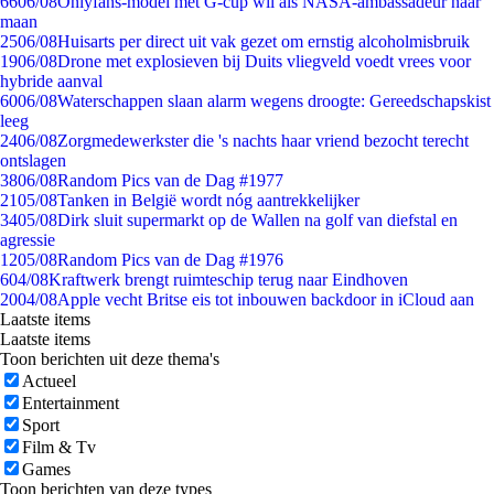
66
06/08
Onlyfans-model met G-cup wil als NASA-ambassadeur naar
maan
25
06/08
Huisarts per direct uit vak gezet om ernstig alcoholmisbruik
19
06/08
Drone met explosieven bij Duits vliegveld voedt vrees voor
hybride aanval
60
06/08
Waterschappen slaan alarm wegens droogte: Gereedschapskist
leeg
24
06/08
Zorgmedewerkster die 's nachts haar vriend bezocht terecht
ontslagen
38
06/08
Random Pics van de Dag #1977
21
05/08
Tanken in België wordt nóg aantrekkelijker
34
05/08
Dirk sluit supermarkt op de Wallen na golf van diefstal en
agressie
12
05/08
Random Pics van de Dag #1976
6
04/08
Kraftwerk brengt ruimteschip terug naar Eindhoven
20
04/08
Apple vecht Britse eis tot inbouwen backdoor in iCloud aan
Laatste items
Laatste items
Toon berichten uit deze thema's
Actueel
Entertainment
Sport
Film & Tv
Games
Toon berichten van deze types