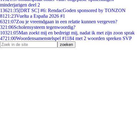
minderjarigen deel 2
136
21:35
[DRT SC] #6: RendacGoden sponsored by TONZON
81
21:23
Vuelta a España 2026 #1
63
21:07
Zou je vreemdgaan in een relatie kunnen vergeven?
3
21:06
Scholensysteem tegenwoordig?
103
21:05
Man zoekt mij en bedreigt mij, nadat ik met zijn zoon sprak
47
21:00
Woordensamenstelspel #1184 met 2 woorden spreken SVP