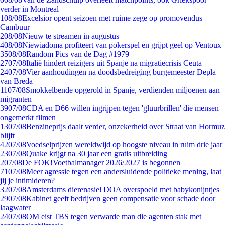
verder in Montreal
1
08/08
Excelsior opent seizoen met ruime zege op promovendus
Cambuur
2
08/08
Nieuw te streamen in augustus
4
08/08
Niewiadoma profiteert van pokerspel en grijpt geel op Ventoux
35
08/08
Random Pics van de Dag #1979
27
07/08
Italië hindert reizigers uit Spanje na migratiecrisis Ceuta
24
07/08
Vier aanhoudingen na doodsbedreiging burgemeester Depla
van Breda
11
07/08
Smokkelbende opgerold in Spanje, verdienden miljoenen aan
migranten
39
07/08
CDA en D66 willen ingrijpen tegen 'gluurbrillen' die mensen
ongemerkt filmen
13
07/08
Benzineprijs daalt verder, onzekerheid over Straat van Hormuz
blijft
42
07/08
Voedselprijzen wereldwijd op hoogste niveau in ruim drie jaar
23
07/08
Quake krijgt na 30 jaar een gratis uitbreiding
2
07/08
De FOK!Voetbalmanager 2026/2027 is begonnen
71
07/08
Meer agressie tegen een andersluidende politieke mening, laat
jij je intimideren?
32
07/08
Amsterdams dierenasiel DOA overspoeld met babykonijntjes
29
07/08
Kabinet geeft bedrijven geen compensatie voor schade door
laagwater
24
07/08
OM eist TBS tegen verwarde man die agenten stak met