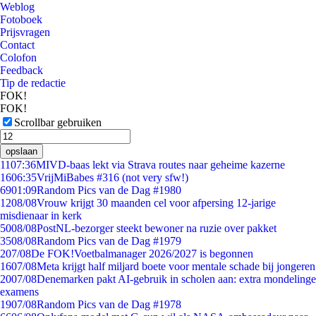
Weblog
Fotoboek
Prijsvragen
Contact
Colofon
Feedback
Tip de redactie
FOK!
FOK!
Scrollbar gebruiken
opslaan
11
07:36
MIVD-baas lekt via Strava routes naar geheime kazerne
16
06:35
VrijMiBabes #316 (not very sfw!)
69
01:09
Random Pics van de Dag #1980
12
08/08
Vrouw krijgt 30 maanden cel voor afpersing 12-jarige
misdienaar in kerk
50
08/08
PostNL-bezorger steekt bewoner na ruzie over pakket
35
08/08
Random Pics van de Dag #1979
2
07/08
De FOK!Voetbalmanager 2026/2027 is begonnen
16
07/08
Meta krijgt half miljard boete voor mentale schade bij jongeren
20
07/08
Denemarken pakt AI-gebruik in scholen aan: extra mondelinge
examens
19
07/08
Random Pics van de Dag #1978