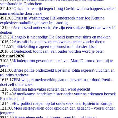
stemfraude in Gorinchem
21
14:35
Onzichtbare strijd tegen Long Covid: wetenschappers zoeken
naar medische doorbraak
49
11:05
Crisis in Washington: FBI-onderzoek naar Joe Kent na
explosieve onthullingen over Iran-oorlog
12
12:05
Verrassend onderzoek: We zijn een stuk eerlijker dan we zelf
denken
5
13:26
Hengelo is niet nodig; De Speld komt met shirts en mokken
10
16:22
Australische onderzoekers kweken teken zonder dieren
11
12:57
Politieleiding reageert op onrust rond dossier-Lisa
20
16:51
Onderzoek toont aan: van ouder worden word je beter
februari 2026
31
08:53
Kinderporno gevonden in cel van Marc Dutroux: 'om mij te
pesten'
24
11:00
Britse politie onderzoekt Epstein's 'lolita express'-vluchten en
rol prins Andrew
16
15:17
FBI weigert medewerking aan onderzoek naar dood Pretti -
doet zelf onderzoek
12
18:58
Mensen laten vaker scheten dan werd gedacht
17
17:40
Amerikaanse handelsminister onder vuur na erkennen bezoek
Epstein-eiland
12
14:59
EU-politici roepen op tot onderzoek naar Epstein in Europa
12
11:00
Meer sterfgevallen door opioïden dan gedacht – vooral onder
jongeren
28
14:50
'Hoger eigen gebruik zonnestroom bij thuisbatterij,