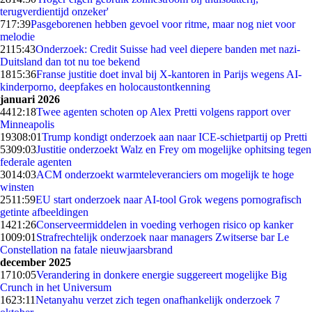
terugverdientijd onzeker'
7
17:39
Pasgeborenen hebben gevoel voor ritme, maar nog niet voor
melodie
21
15:43
Onderzoek: Credit Suisse had veel diepere banden met nazi-
Duitsland dan tot nu toe bekend
18
15:36
Franse justitie doet inval bij X-kantoren in Parijs wegens AI-
kinderporno, deepfakes en holocaustontkenning
januari 2026
44
12:18
Twee agenten schoten op Alex Pretti volgens rapport over
Minneapolis
193
08:01
Trump kondigt onderzoek aan naar ICE-schietpartij op Pretti
53
09:03
Justitie onderzoekt Walz en Frey om mogelijke ophitsing tegen
federale agenten
30
14:03
ACM onderzoekt warmteleveranciers om mogelijk te hoge
winsten
25
11:59
EU start onderzoek naar AI-tool Grok wegens pornografisch
getinte afbeeldingen
14
21:26
Conserveermiddelen in voeding verhogen risico op kanker
10
09:01
Strafrechtelijk onderzoek naar managers Zwitserse bar Le
Constellation na fatale nieuwjaarsbrand
december 2025
17
10:05
Verandering in donkere energie suggereert mogelijke Big
Crunch in het Universum
16
23:11
Netanyahu verzet zich tegen onafhankelijk onderzoek 7