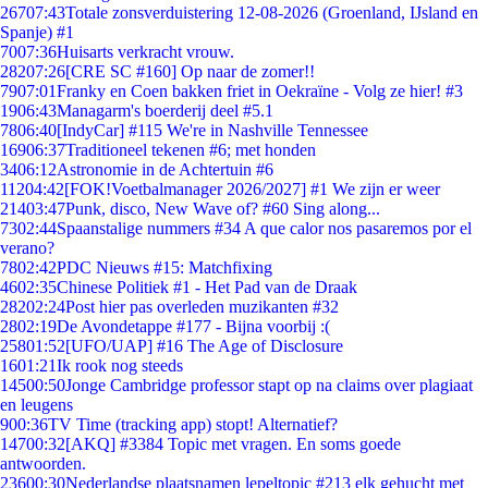
267
07:43
Totale zonsverduistering 12-08-2026 (Groenland, IJsland en
Spanje) #1
70
07:36
Huisarts verkracht vrouw.
282
07:26
[CRE SC #160] Op naar de zomer!!
79
07:01
Franky en Coen bakken friet in Oekraïne - Volg ze hier! #3
19
06:43
Managarm's boerderij deel #5.1
78
06:40
[IndyCar] #115 We're in Nashville Tennessee
169
06:37
Traditioneel tekenen #6; met honden
34
06:12
Astronomie in de Achtertuin #6
112
04:42
[FOK!Voetbalmanager 2026/2027] #1 We zijn er weer
214
03:47
Punk, disco, New Wave of? #60 Sing along...
73
02:44
Spaanstalige nummers #34 A que calor nos pasaremos por el
verano?
78
02:42
PDC Nieuws #15: Matchfixing
46
02:35
Chinese Politiek #1 - Het Pad van de Draak
282
02:24
Post hier pas overleden muzikanten #32
28
02:19
De Avondetappe #177 - Bijna voorbij :(
258
01:52
[UFO/UAP] #16 The Age of Disclosure
16
01:21
Ik rook nog steeds
145
00:50
Jonge Cambridge professor stapt op na claims over plagiaat
en leugens
9
00:36
TV Time (tracking app) stopt! Alternatief?
147
00:32
[AKQ] #3384 Topic met vragen. En soms goede
antwoorden.
236
00:30
Nederlandse plaatsnamen lepeltopic #213 elk gehucht met