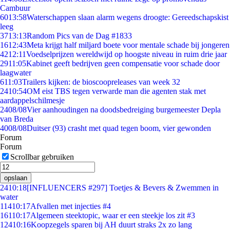
Cambuur
60
13:58
Waterschappen slaan alarm wegens droogte: Gereedschapskist
leeg
37
13:13
Random Pics van de Dag #1833
16
12:43
Meta krijgt half miljard boete voor mentale schade bij jongeren
42
12:11
Voedselprijzen wereldwijd op hoogste niveau in ruim drie jaar
29
11:05
Kabinet geeft bedrijven geen compensatie voor schade door
laagwater
6
11:03
Trailers kijken: de bioscoopreleases van week 32
24
10:54
OM eist TBS tegen verwarde man die agenten stak met
aardappelschilmesje
24
08/08
Vier aanhoudingen na doodsbedreiging burgemeester Depla
van Breda
40
08/08
Duitser (93) crasht met quad tegen boom, vier gewonden
Forum
Forum
Scrollbar gebruiken
opslaan
24
10:18
[INFLUENCERS #297] Toetjes & Bevers & Zwemmen in
water
114
10:17
Afvallen met injecties #4
161
10:17
Algemeen steektopic, waar er een steekje los zit #3
124
10:16
Koopzegels sparen bij AH duurt straks 2x zo lang