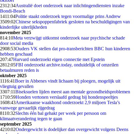
oktober
23
12:34
Australië doet onderzoek naar inlichtingendiensten inzake
Bondi-Beach
14
11:04
Politie staakt onderzoek tegen voormalige prins Andrew
35
09:02
Chinese sekspoppenfabriek gesloten na beschuldigingen van
kinderlijke uiterlijkheden
november 2025
8
14:10
Meta verzwijgt uitkomst onderzoek naar psychische schade
door social media
29
08:53
Ouders VK stellen dat pro-transberichten BBC hun kinderen
hebben geschaad
2
07:47
Harvard onderzoekt eigen connectie met Epstein
28
12:05
FBI onderzoekt archive.today, onduidelijk of omzeilen
betaalmuren reden is
oktober 2025
11
16:41
Boer in Abbenes vindt lichaam bij ploegen, mogelijk uit
vliegtuig gevallen
33
07:11
Biseksuelen lijden meest aan mentale gezondheidsproblemen
17
10:59
Honden vertonen verslaafd gedrag bij hondenspeeltjes
16
08:43
Amerikaanse waakhond onderzoekt 2,9 miljoen Tesla’s
vanwege gevaarlijk rijgedrag
81
10:32
Slechts één bal gehakt per week per persoon om
klimaatverandering tegen te gaan
september 2025
42
10:02
Ondergewicht is dodelijker dan overgewicht volgens Deens