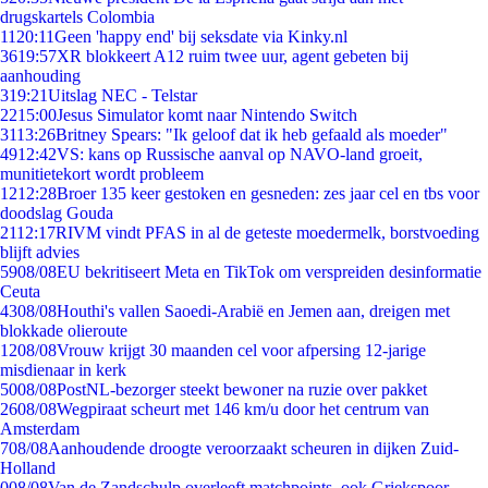
drugskartels Colombia
11
20:11
Geen 'happy end' bij seksdate via Kinky.nl
36
19:57
XR blokkeert A12 ruim twee uur, agent gebeten bij
aanhouding
3
19:21
Uitslag NEC - Telstar
22
15:00
Jesus Simulator komt naar Nintendo Switch
31
13:26
Britney Spears: "Ik geloof dat ik heb gefaald als moeder"
49
12:42
VS: kans op Russische aanval op NAVO-land groeit,
munitietekort wordt probleem
12
12:28
Broer 135 keer gestoken en gesneden: zes jaar cel en tbs voor
doodslag Gouda
21
12:17
RIVM vindt PFAS in al de geteste moedermelk, borstvoeding
blijft advies
59
08/08
EU bekritiseert Meta en TikTok om verspreiden desinformatie
Ceuta
43
08/08
Houthi's vallen Saoedi-Arabië en Jemen aan, dreigen met
blokkade olieroute
12
08/08
Vrouw krijgt 30 maanden cel voor afpersing 12-jarige
misdienaar in kerk
50
08/08
PostNL-bezorger steekt bewoner na ruzie over pakket
26
08/08
Wegpiraat scheurt met 146 km/u door het centrum van
Amsterdam
7
08/08
Aanhoudende droogte veroorzaakt scheuren in dijken Zuid-
Holland
0
08/08
Van de Zandschulp overleeft matchpoints, ook Griekspoor