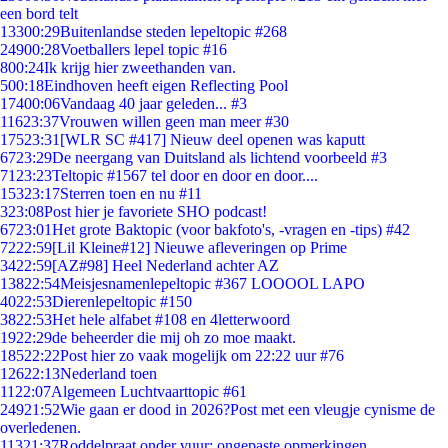
een bord telt
133
00:29
Buitenlandse steden lepeltopic #268
249
00:28
Voetballers lepel topic #16
8
00:24
Ik krijg hier zweethanden van.
5
00:18
Eindhoven heeft eigen Reflecting Pool
174
00:06
Vandaag 40 jaar geleden... #3
116
23:37
Vrouwen willen geen man meer #30
175
23:31
[WLR SC #417] Nieuw deel openen was kaputt
67
23:29
De neergang van Duitsland als lichtend voorbeeld #3
71
23:23
Teltopic #1567 tel door en door en door....
153
23:17
Sterren toen en nu #11
3
23:08
Post hier je favoriete SHO podcast!
67
23:01
Het grote Baktopic (voor bakfoto's, -vragen en -tips) #42
72
22:59
[Lil Kleine#12] Nieuwe afleveringen op Prime
34
22:59
[AZ#98] Heel Nederland achter AZ
138
22:54
Meisjesnamenlepeltopic #367 LOOOOL LAPO
40
22:53
Dierenlepeltopic #150
38
22:53
Het hele alfabet #108 en 4letterwoord
19
22:29
de beheerder die mij oh zo moe maakt.
185
22:22
Post hier zo vaak mogelijk om 22:22 uur #76
126
22:13
Nederland toen
11
22:07
Algemeen Luchtvaarttopic #61
249
21:52
Wie gaan er dood in 2026?Post met een vleugje cynisme de
overledenen.
113
21:37
Roddelpraat onder vuur: ongepaste opmerkingen