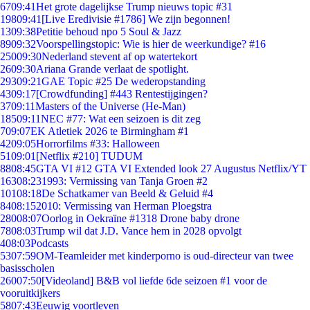
67
09:41
Het grote dagelijkse Trump nieuws topic #31
198
09:41
[Live Eredivisie #1786] We zijn begonnen!
13
09:38
Petitie behoud npo 5 Soul & Jazz
89
09:32
Voorspellingstopic: Wie is hier de weerkundige? #16
250
09:30
Nederland stevent af op watertekort
26
09:30
Ariana Grande verlaat de spotlight.
293
09:21
GAE Topic #25 De wederopstanding
43
09:17
[Crowdfunding] #443 Rentestijgingen?
37
09:11
Masters of the Universe (He-Man)
185
09:11
NEC #77: Wat een seizoen is dit zeg
7
09:07
EK Atletiek 2026 te Birmingham #1
42
09:05
Horrorfilms #33: Halloween
51
09:01
[Netflix #210] TUDUM
88
08:45
GTA VI #12 GTA VI Extended look 27 Augustus Netflix/YT
163
08:23
1993: Vermissing van Tanja Groen #2
101
08:18
De Schatkamer van Beeld & Geluid #4
84
08:15
2010: Vermissing van Herman Ploegstra
280
08:07
Oorlog in Oekraïne #1318 Drone baby drone
78
08:03
Trump wil dat J.D. Vance hem in 2028 opvolgt
4
08:03
Podcasts
53
07:59
OM-Teamleider met kinderporno is oud-directeur van twee
basisscholen
260
07:50
[Videoland] B&B vol liefde 6de seizoen #1 voor de
vooruitkijkers
58
07:43
Eeuwig voortleven