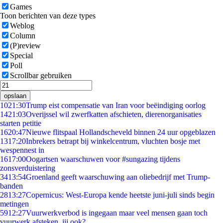
Games
Toon berichten van deze types
Weblog
Column
(P)review
Special
Poll
Scrollbar gebruiken
opslaan
10
21:30
Trump eist compensatie van Iran voor beëindiging oorlog
14
21:03
Overijssel wil zwerfkatten afschieten, dierenorganisaties
starten petitie
16
20:47
Nieuwe flitspaal Hollandscheveld binnen 24 uur opgeblazen
13
17:20
Inbrekers betrapt bij winkelcentrum, vluchten bosje met
wespennest in
16
17:00
Oogartsen waarschuwen voor #sungazing tijdens
zonsverduistering
34
13:54
Groenland geeft waarschuwing aan oliebedrijf met Trump-
banden
28
13:27
Copernicus: West-Europa kende heetste juni-juli sinds begin
metingen
59
12:27
Vuurwerkverbod is ingegaan maar veel mensen gaan toch
vuurwerk afsteken, jij ook?