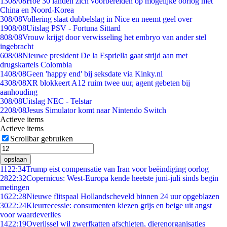
13
08/08
Hoe 30 landen zich voorbereiden op mogelijke oorlog met
China en Noord-Korea
3
08/08
Vollering slaat dubbelslag in Nice en neemt geel over
19
08/08
Uitslag PSV - Fortuna Sittard
8
08/08
Vrouw krijgt door verwisseling het embryo van ander stel
ingebracht
6
08/08
Nieuwe president De la Espriella gaat strijd aan met
drugskartels Colombia
14
08/08
Geen 'happy end' bij seksdate via Kinky.nl
43
08/08
XR blokkeert A12 ruim twee uur, agent gebeten bij
aanhouding
3
08/08
Uitslag NEC - Telstar
22
08/08
Jesus Simulator komt naar Nintendo Switch
Actieve items
Actieve items
Scrollbar gebruiken
opslaan
11
22:34
Trump eist compensatie van Iran voor beëindiging oorlog
28
22:32
Copernicus: West-Europa kende heetste juni-juli sinds begin
metingen
16
22:28
Nieuwe flitspaal Hollandscheveld binnen 24 uur opgeblazen
30
22:24
Kleurrecessie: consumenten kiezen grijs en beige uit angst
voor waardeverlies
14
22:19
Overijssel wil zwerfkatten afschieten, dierenorganisaties