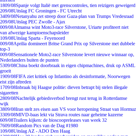
18
09/08
Spanje volgt Italië met grenscontroles, tien reizigers geweigerd
2
09/08
Uitslag FC Groningen - FC Utrecht
34
09/08
Netanyahu zet streep door Gaza-plan van Trumps Vredesraad
2
09/08
Uitslag PEC Zwolle - Ajax
0
09/08
Almansa wint Moto3-race Silverstone, Uriarte profiteert niet
van afwezige kampioenschapsleider
1
09/08
Uitslag Sparta - Feyenoord
0
09/08
Aprilia domineert Britse Grand Prix op Silverstone met dubbele
top-3
0
09/08
Sensationele Moto2-race Silverstone levert nieuwe winnaar op,
Nederlanders buiten de punten
53
09/08
China boekt doorbraak in eigen chipmachines, druk op ASML
groeit
19
09/08
FIFA ziet kritiek op Infantino als desinformatie, Noorwegen
eist zijn aftreden
17
09/08
Inbraak bij Haagse politie: dieven betrapt bij stelen illegale
sigaretten
28
09/08
Nachtelijk gebiedsverbod brengt rust terug in Rotterdamse
wijk
38
09/08
Iran stelt zes eisen aan VS voor heropening Straat van Hormuz
33
09/08
MIVD-baas lekt via Strava routes naar geheime kazerne
6
09/08
Trailers kijken: de bioscoopreleases van week 32
76
09/08
Random Pics van de Dag #1980
1
09/08
Uitslag AZ - ADO Den Haag