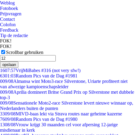
Weblog
Fotoboek
Prijsvragen
Contact
Colofon
Feedback
Tip de redactie
FOK!
FOK!
Scrollbar gebruiken
opslaan
16
07:57
VrijMiBabes #316 (not very sfw!)
63
01:03
Random Pics van de Dag #1981
0
09/08
Almansa wint Moto3-race Silverstone, Uriarte profiteert niet
van afwezige kampioenschapsleider
0
09/08
Aprilia domineert Britse Grand Prix op Silverstone met dubbele
top-3
0
09/08
Sensationele Moto2-race Silverstone levert nieuwe winnaar op,
Nederlanders buiten de punten
33
09/08
MIVD-baas lekt via Strava routes naar geheime kazerne
76
09/08
Random Pics van de Dag #1980
13
08/08
Vrouw krijgt 30 maanden cel voor afpersing 12-jarige
misdienaar in kerk