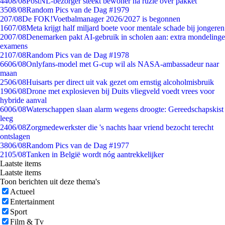
44
08/08
PostNL-bezorger steekt bewoner na ruzie over pakket
35
08/08
Random Pics van de Dag #1979
2
07/08
De FOK!Voetbalmanager 2026/2027 is begonnen
16
07/08
Meta krijgt half miljard boete voor mentale schade bij jongeren
20
07/08
Denemarken pakt AI-gebruik in scholen aan: extra mondelinge
examens
21
07/08
Random Pics van de Dag #1978
66
06/08
Onlyfans-model met G-cup wil als NASA-ambassadeur naar
maan
25
06/08
Huisarts per direct uit vak gezet om ernstig alcoholmisbruik
19
06/08
Drone met explosieven bij Duits vliegveld voedt vrees voor
hybride aanval
60
06/08
Waterschappen slaan alarm wegens droogte: Gereedschapskist
leeg
24
06/08
Zorgmedewerkster die 's nachts haar vriend bezocht terecht
ontslagen
38
06/08
Random Pics van de Dag #1977
21
05/08
Tanken in België wordt nóg aantrekkelijker
Laatste items
Laatste items
Toon berichten uit deze thema's
Actueel
Entertainment
Sport
Film & Tv