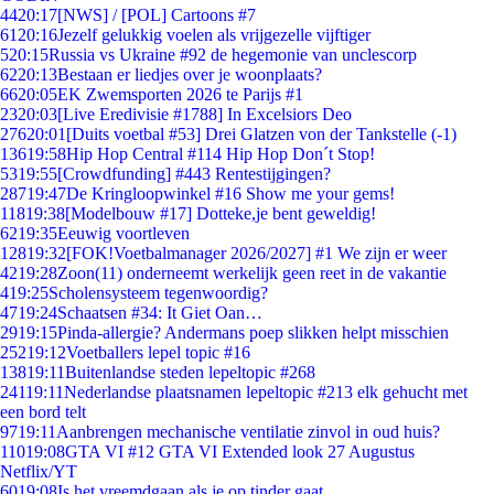
44
20:17
[NWS] / [POL] Cartoons #7
61
20:16
Jezelf gelukkig voelen als vrijgezelle vijftiger
5
20:15
Russia vs Ukraine #92 de hegemonie van unclescorp
62
20:13
Bestaan er liedjes over je woonplaats?
66
20:05
EK Zwemsporten 2026 te Parijs #1
23
20:03
[Live Eredivisie #1788] In Excelsiors Deo
276
20:01
[Duits voetbal #53] Drei Glatzen von der Tankstelle (-1)
136
19:58
Hip Hop Central #114 Hip Hop Don´t Stop!
53
19:55
[Crowdfunding] #443 Rentestijgingen?
287
19:47
De Kringloopwinkel #16 Show me your gems!
118
19:38
[Modelbouw #17] Dotteke,je bent geweldig!
62
19:35
Eeuwig voortleven
128
19:32
[FOK!Voetbalmanager 2026/2027] #1 We zijn er weer
42
19:28
Zoon(11) onderneemt werkelijk geen reet in de vakantie
4
19:25
Scholensysteem tegenwoordig?
47
19:24
Schaatsen #34: It Giet Oan…
29
19:15
Pinda-allergie? Andermans poep slikken helpt misschien
252
19:12
Voetballers lepel topic #16
138
19:11
Buitenlandse steden lepeltopic #268
241
19:11
Nederlandse plaatsnamen lepeltopic #213 elk gehucht met
een bord telt
97
19:11
Aanbrengen mechanische ventilatie zinvol in oud huis?
110
19:08
GTA VI #12 GTA VI Extended look 27 Augustus
Netflix/YT
60
19:08
Is het vreemdgaan als je op tinder gaat