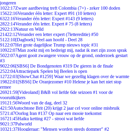
jongeren
10
22:17
Zware aardbeving treft Colombia (7+) - zeker 100 doden
156
22:16
Verander één letter: Expert #91 (10 letters)
63
22:16
Verander één letter: Expert #143 (9 letters)
28
22:14
Verander één letter. Expert # 75 (8 letters)
29
22:13
Natuur en Wild
214
22:12
Verander een letter expert (7lettereditie) #50
51
22:10
[Dagboek] Veel aan hoofd - Deel 28
91
22:07
Het grote dagelijkse Trump nieuws topic #31
109
22:07
Man zoekt mij en bedreigt mij, nadat ik met zijn zoon sprak
50
22:07
Agent gooit zwangere vrouw op de grond, onderzoek gestart
#3
90
22:06
[SBS6] De Bondgenoten #319 De gieren in de finale
25
22:04
Attractiepark Spelen bij Beelen is open
127
22:03
[ShowChat #1259] Waar we gezellig klagen over de warmte
198
22:01
[SBS6] De Oranjezomer #10 Helene je kan het niet stop
ermee
269
21:59
[Videoland] B&B vol liefde 6de seizoen #1 voor de
vooruitkijkers
191
21:56
Woord van de dag, deel 32
4
21:50
Autochtone Brit (20) krijgt 2 jaar cel voor online misbruik
57
21:47
Oorlog Iran #137 Op naar een mooie toekomst
167
21:45
Haiku ketting #27 - strooi wat liefde
90
21:37
Palworld
103
21:37
Hoogleraar: "Mensen worden steeds dommer" #2