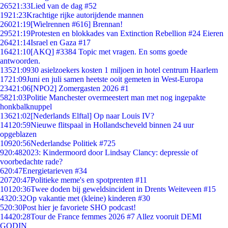
265
21:33
Lied van de dag #52
19
21:23
Krachtige rijke autorijdende mannen
260
21:19
[Wielrennen #616] Brennan!
295
21:19
Protesten en blokkades van Extinction Rebellion #24 Eieren
264
21:14
Israel en Gaza #17
164
21:10
[AKQ] #3384 Topic met vragen. En soms goede
antwoorden.
135
21:09
30 asielzoekers kosten 1 miljoen in hotel centrum Haarlem
17
21:09
Juni en juli samen heetste ooit gemeten in West-Europa
234
21:06
[NPO2] Zomergasten 2026 #1
58
21:03
Politie Manchester overmeestert man met nog ingepakte
honkbalknuppel
136
21:02
[Nederlands Elftal] Op naar Louis IV?
141
20:59
Nieuwe flitspaal in Hollandscheveld binnen 24 uur
opgeblazen
109
20:56
Nederlandse Politiek #725
9
20:48
2023: Kindermoord door Lindsay Clancy: depressie of
voorbedachte rade?
6
20:47
Energietarieven #34
207
20:47
Politieke meme's en spotprenten #11
101
20:36
Twee doden bij geweldsincident in Drents Weiteveen #15
43
20:32
Op vakantie met (kleine) kinderen #30
5
20:30
Post hier je favoriete SHO podcast!
144
20:28
Tour de France femmes 2026 #7 Allez vooruit DEMI
GODIN