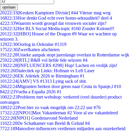
opslaan
202
22:33
[Keuken Kampioen Divisie] #44 Vitesse mag weg
168
22:33
Hoe denkt God echt over homo-seksualiteit? deel 4
42
22:33
Waarom wordt gezegd dat vrouwen socialer zijn?
126
22:32
Het RLS Social Media-topic #160 Zonder Kolonel!!
201
22:32
[HBO] House of the Dragon #9 Waar we wachten op
seizoen 3.
129
22:30
Oorlog in Oekraïne #1319
175
22:30
Zwerfkatten afschieten
191
22:28
Unieke aanpak stopt jarenlange overlast in Rotterdamse wijk
259
22:28
[RTL] B&B vol liefde 6de seizoen #4
130
22:28
[INFLUENCERS #298] Hup! Lachen en vrolijk zijn!
19
22:26
Dialectiek op Links: Hofman vs Left Laser
260
22:26
EK Atletiek 2026 te Birmingham #1
101
22:24
[AMV] VS #1313 Lying sack of shit.
266
22:24
Migranten breken door grens naar Ceuta in Spanje,l #10
84
22:23
Vuelta a España 2026 #1
100
22:23
Probleem met webshop: verkeerd (veel duurder) product
ontvangen
189
22:22
Post hier zo vaak mogelijk om 22:22 uur #76
173
22:22
[NPO1]Max Vakantieman #2 Voor al uw vakantieleed
52
22:20
[NPO1] Goedenavond Nederland
110
22:20
De Schatkamer van Beeld & Geluid #4
77
22:18
Manosfeer-influencers verdienen miljarden aan onzekerheid