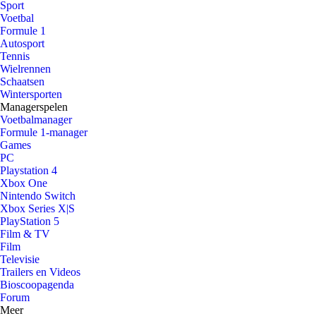
Sport
Voetbal
Formule 1
Autosport
Tennis
Wielrennen
Schaatsen
Wintersporten
Managerspelen
Voetbalmanager
Formule 1-manager
Games
PC
Playstation 4
Xbox One
Nintendo Switch
Xbox Series X|S
PlayStation 5
Film & TV
Film
Televisie
Trailers en Videos
Bioscoopagenda
Forum
Meer