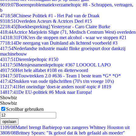
90
19:07
Boerenproblematiekverzameltopic #8 - Schrappen, vertragen,
b
47
18:58
Chinese Politiek #1 - Het Pad van de Draak
93
18:51
Overleden Acteurs & Actrices Deel #15
22
18:45
[Boekbespreking] Yesteryear - Caro Claire Burke
4
18:44
Actrice Marjolein Sligte (71, Medisch Centrum West) overleden
143
18:31
FOK!ers die stoppen met alcohol - waar we stoppen #21
77
18:14
De neergang van Duitsland als lichtend voorbeeld #3
4
17:54
Nederlandse industrie maakt flinke groeispurt door dankzij
machinebouw
43
17:51
Dierenlepeltopic #150
143
17:50
Meisjesnamenlepeltopic #367 LOOOOL LAPO
49
17:50
Het hele alfabet #108 en 4letterwoord
194
17:50
Touwtrekken 2.0 #636 - Team 1 beste team *G* *O*
4
17:42
Stukken van oude tijdschriften (70's t/m vroege 10's)
112
17:41
Het oneindige 'doet-ie anders nooit'-topic # 1819
148
17:41
De EU-politiek #6 Musk naar Europa!
Showbiz
Showbiz
Scrollbar gebruiken
opslaan
11
09/08
Mattel brengt Barbiepop van zangeres Whitney Houston uit
38
08/08
Britney Spears: "Ik geloof dat ik heb gefaald als moeder"