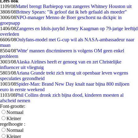
Lees ook
11
09/08
Mattel brengt Barbiepop van zangeres Whitney Houston uit
38
08/08
Britney Spears: "Ik geloof dat ik heb gefaald als moeder"
30
06/08
NPO-manager Menno de Boer geschorst na dickpic in
groepsapp
14
06/08
Zangeres en Idols-jurylid Jerney Kaagman op 79-jarige leeftijd
overleden
66
06/08
Onlyfans-model met G-cup wil als NASA-ambassadeur naar
maan
85
04/08
'Witte' mannen discrimineren is volgens OM geen enkel
probleem
30
03/08
Alaska Airlines heeft er genoeg van en zet Christelijke
influencer uit vliegtuig
58
03/08
Ariana Grande trekt zich terug uit openbaar leven wegens
speculaties gezondheid
10
03/08
Spider-Man: Brand New Day knalt naar bijna 800 miljoen
euro in eerste weekend
11
03/08
Phil Collins dronk zich bijna dood, kinderen moesten al
afscheid nemen
Font-grootte:
Normaal
Kleiner
regelhoogte :
Normaal
Kleiner