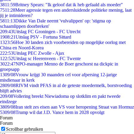
38
11:59
Britney Spears: "Ik geloof dat ik heb gefaald als moeder"
75
11:28
Meer agressie tegen een andersluidende politieke mening, laat
jij je intimideren?
58
11:13
Dikke Van Dale neemt 'vulvalippen' op: 'stigma op
schaamlippen doorbreken'
2
09:43
Uitslag FC Groningen - FC Utrecht
19
08:21
Uitslag PSV - Fortuna Sittard
13
23:56
Hoe 30 landen zich voorbereiden op mogelijke oorlog met
China en Noord-Korea
2
22:53
Uitslag PEC Zwolle - Ajax
1
22:52
Uitslag sc Heerenveen - FC Twente
30
22:47
NPO-manager Menno de Boer geschorst na dickpic in
groepsapp
13
09/08
Vrouw krijgt 30 maanden cel voor afpersing 12-jarige
misdienaar in kerk
28
09/08
RIVM vindt PFAS in al de geteste moedermelk, borstvoeding
blijft advies
2
09/08
Vollering breekt Niewiadoma op slotklim en pakt tweede
eindzege
38
09/08
Iran stelt zes eisen aan VS voor heropening Straat van Hormuz
53
09/08
Trump wil dat J.D. Vance hem in 2028 opvolgt
Forum
Forum
Scrollbar gebruiken