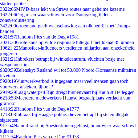
starten petitie
33
22:06
MIVD-baas lekt via Strava routes naar geheime kazerne
16
22:06
Oogartsen waarschuwen voor #sungazing tijdens
zonsverduistering
34
22:00
Groenland geeft waarschuwing aan oliebedrijf met Trump-
banden
63
21:57
Random Pics van de Dag #1981
30
21:30
Grote kans op vijfde regionale hittegolf met lokaal 35 graden
106
21:22
Manosfeer-influencers verdienen miljarden aan onzekerheid
jongeren
13
21:21
Inbrekers betrapt bij winkelcentrum, vluchten bosje met
wespennest in
93
20:39
Zelensky: Rusland wil tot 50.000 Noord-Koreaanse militairen
inzetten
59
20:19
Vuurwerkverbod is ingegaan maar veel mensen gaan toch
vuurwerk afsteken, jij ook?
29
19:29
Laag waterpeil Rijn dreigt binnenvaart bij Kaub stil te leggen
62
18:53
Meerdere medewerkers Haagse begraafplaats verdacht van
grafroof
44
18:22
Random Pics van de Dag #1777
17
18:03
Inbraak bij Haagse politie: dieven betrapt bij stelen illegale
sigaretten
9
17:54
Natuurbrand bij Soesterduinen geblust, brandweer waarschuwt
kijkers
21
17:54
Random Pics van de Dag #1978