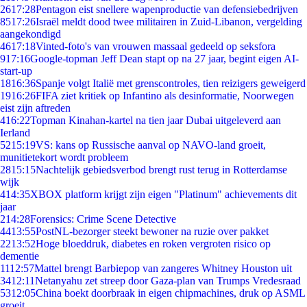
26
17:28
Pentagon eist snellere wapenproductie van defensiebedrijven
85
17:26
Israël meldt dood twee militairen in Zuid-Libanon, vergelding
aangekondigd
46
17:18
Vinted-foto's van vrouwen massaal gedeeld op seksfora
9
17:16
Google-topman Jeff Dean stapt op na 27 jaar, begint eigen AI-
start-up
18
16:36
Spanje volgt Italië met grenscontroles, tien reizigers geweigerd
19
16:26
FIFA ziet kritiek op Infantino als desinformatie, Noorwegen
eist zijn aftreden
4
16:22
Topman Kinahan-kartel na tien jaar Dubai uitgeleverd aan
Ierland
52
15:19
VS: kans op Russische aanval op NAVO-land groeit,
munitietekort wordt probleem
28
15:15
Nachtelijk gebiedsverbod brengt rust terug in Rotterdamse
wijk
4
14:35
XBOX platform krijgt zijn eigen "Platinum" achievements dit
jaar
2
14:28
Forensics: Crime Scene Detective
44
13:55
PostNL-bezorger steekt bewoner na ruzie over pakket
22
13:52
Hoge bloeddruk, diabetes en roken vergroten risico op
dementie
11
12:57
Mattel brengt Barbiepop van zangeres Whitney Houston uit
34
12:11
Netanyahu zet streep door Gaza-plan van Trumps Vredesraad
53
12:05
China boekt doorbraak in eigen chipmachines, druk op ASML
groeit