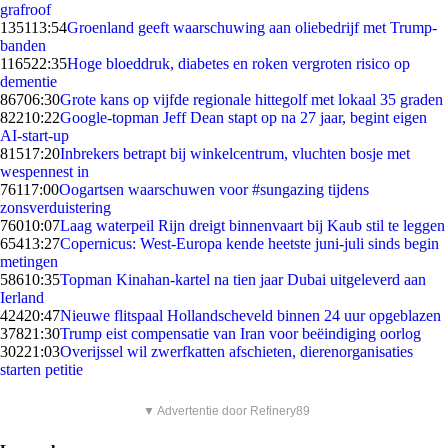
grafroof
1351
13:54
Groenland geeft waarschuwing aan oliebedrijf met Trump-
banden
1165
22:35
Hoge bloeddruk, diabetes en roken vergroten risico op
dementie
867
06:30
Grote kans op vijfde regionale hittegolf met lokaal 35 graden
822
10:22
Google-topman Jeff Dean stapt op na 27 jaar, begint eigen
AI-start-up
815
17:20
Inbrekers betrapt bij winkelcentrum, vluchten bosje met
wespennest in
761
17:00
Oogartsen waarschuwen voor #sungazing tijdens
zonsverduistering
760
10:07
Laag waterpeil Rijn dreigt binnenvaart bij Kaub stil te leggen
654
13:27
Copernicus: West-Europa kende heetste juni-juli sinds begin
metingen
586
10:35
Topman Kinahan-kartel na tien jaar Dubai uitgeleverd aan
Ierland
424
20:47
Nieuwe flitspaal Hollandscheveld binnen 24 uur opgeblazen
378
21:30
Trump eist compensatie van Iran voor beëindiging oorlog
302
21:03
Overijssel wil zwerfkatten afschieten, dierenorganisaties
starten petitie
▼ Advertentie door Refinery89