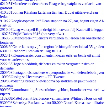
62
10:51
Meerdere medewerkers Haagse begraafplaats verdacht van
grafroof
4
10:35
Topman Kinahan-kartel na tien jaar Dubai uitgeleverd aan
Ierland
9
10:22
Google-topman Jeff Dean stapt op na 27 jaar, begint eigen AI-
start-up
29
10:07
Laag waterpeil Rijn dreigt binnenvaart bij Kaub stil te leggen
16
07:57
VrijMiBabes #316 (not very sfw!)
106
06:38
Manosfeer-influencers verdienen miljarden aan onzekerheid
jongeren
30
06:30
Grote kans op vijfde regionale hittegolf met lokaal 35 graden
63
01:03
Random Pics van de Dag #1981
30
23:17
Kleurrecessie: consumenten kiezen grijs en beige uit angst
voor waardeverlies
22
22:35
Hoge bloeddruk, diabetes en roken vergroten risico op
dementie
26
09/08
Pentagon eist snellere wapenproductie van defensiebedrijven
1
09/08
Uitslag sc Heerenveen - FC Twente
2
09/08
Vollering breekt Niewiadoma op slotklim en pakt tweede
eindzege
9
09/08
Natuurbrand bij Soesterduinen geblust, brandweer waarschuwt
kijkers
11
09/08
Mattel brengt Barbiepop van zangeres Whitney Houston uit
93
09/08
Zelensky: Rusland wil tot 50.000 Noord-Koreaanse militairen
inzetten