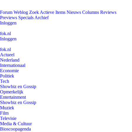
Forum
Weblog
Zoek
Actieve Items
Nieuws
Columns
Reviews
Previews
Specials
Archief
Inloggen
fok.nl
Inloggen
fok.nl
Actueel
Nederland
Internationaal
Economie
Politiek
Tech
Showbiz en Gossip
Opmerkelijk
Entertainment
Showbiz en Gossip
Muziek
Film
Televisie
Media & Cultuur
Bioscoopagenda