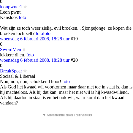
0
leonpwner1
Leon pwnt.
Kansloos
foto
Wat zijn ze toch weer zielig, evil broeken... Sjongejonge, ze kopen die
broeken toch zelf?
foto
foto
woensdag 6 februari 2008, 18:28 uur
#19
0
SwordMen
lekkere dijen.
foto
woensdag 6 februari 2008, 18:28 uur
#20
0
BreakSpear
Sociaal & Liberaal
Nou, nou, nou, schokkend hoor!
foto
Als God het kwaad wil voorkomen maar daar niet toe in staat is, dan is
hij machteloos. Als hij dat kan, maar het niet wil is hij kwaadwillend.
Als hij daartoe in staat is en het ook wil, waar komt dan het kwaad
vandaan?
▼ Advertentie door Refinery89