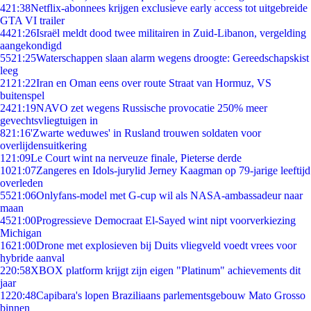
4
21:38
Netflix-abonnees krijgen exclusieve early access tot uitgebreide
GTA VI trailer
44
21:26
Israël meldt dood twee militairen in Zuid-Libanon, vergelding
aangekondigd
55
21:25
Waterschappen slaan alarm wegens droogte: Gereedschapskist
leeg
21
21:22
Iran en Oman eens over route Straat van Hormuz, VS
buitenspel
24
21:19
NAVO zet wegens Russische provocatie 250% meer
gevechtsvliegtuigen in
8
21:16
'Zwarte weduwes' in Rusland trouwen soldaten voor
overlijdensuitkering
1
21:09
Le Court wint na nerveuze finale, Pieterse derde
10
21:07
Zangeres en Idols-jurylid Jerney Kaagman op 79-jarige leeftijd
overleden
55
21:06
Onlyfans-model met G-cup wil als NASA-ambassadeur naar
maan
45
21:00
Progressieve Democraat El-Sayed wint nipt voorverkiezing
Michigan
16
21:00
Drone met explosieven bij Duits vliegveld voedt vrees voor
hybride aanval
2
20:58
XBOX platform krijgt zijn eigen "Platinum" achievements dit
jaar
12
20:48
Capibara's lopen Braziliaans parlementsgebouw Mato Grosso
binnen