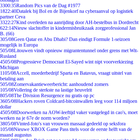
33
00:35
Random Pics van de Dag #1977
18
22:40
Datalek bij Bol en de Bijenkorf na cyberaanval op logistiek
partner Ceva
33
22:27
Kind overleden na aanrijding door AH-bestelbus in Dordrecht
6
22:14
Nieuw slachtoffer in kindermisbruikzaak zorgprofessional Jan
B. (66)
3
05/08
Geen Qatar en Abu Dhabi? Dan eindigt Formule 1-seizoen
mogelijk in Europa
5
05/08
Litouwen vindt opnieuw migrantentunnel onder grens met Wit-
Rusland
45
05/08
Progressieve Democraat El-Sayed wint nipt voorverkiezing
Michigan
11
05/08
Accell, moederbedrijf Sparta en Batavus, vraagt uitstel van
betaling aan
5
05/08
Zomervakantieweerbericht: aanhoudend zomers
1
05/08
Vollering de sterkste na lastige heuvelrit
8
05/08
The Division Resurgence nu gratis op pc
36
05/08
Hackers roven Coldcard-bitcoinwallets leeg voor 114 miljoen
dollar
45
05/08
Doorwerken na AOW-leeftijd vaker vastgelegd in cao's, moet
werken na je 67e de norm worden?
38
05/08
Vinted-foto's van vrouwen massaal gedeeld op seksfora
1
05/08
Nieuwe XBOX Game Pass titels voor de eerste helft van de
maand augustus