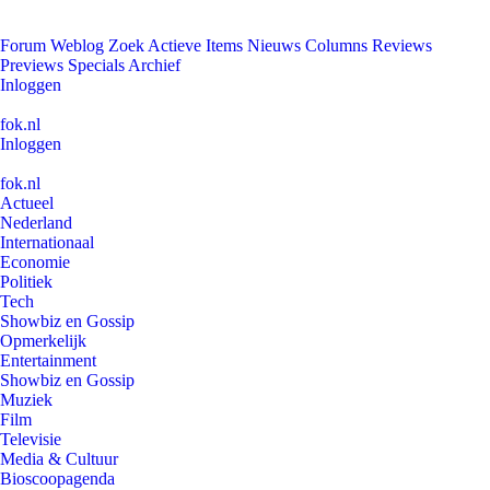
Forum
Weblog
Zoek
Actieve Items
Nieuws
Columns
Reviews
Previews
Specials
Archief
Inloggen
fok.nl
Inloggen
fok.nl
Actueel
Nederland
Internationaal
Economie
Politiek
Tech
Showbiz en Gossip
Opmerkelijk
Entertainment
Showbiz en Gossip
Muziek
Film
Televisie
Media & Cultuur
Bioscoopagenda