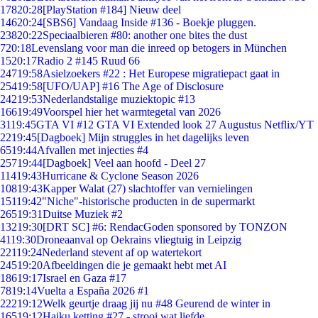
178
20:28
[PlayStation #184] Nieuw deel
146
20:24
[SBS6] Vandaag Inside #136 - Boekje pluggen.
238
20:22
Speciaalbieren #80: another one bites the dust
7
20:18
Levenslang voor man die inreed op betogers in München
15
20:17
Radio 2 #145 Ruud 66
247
19:58
Asielzoekers #22 : Het Europese migratiepact gaat in
254
19:58
[UFO/UAP] #16 The Age of Disclosure
242
19:53
Nederlandstalige muziektopic #13
166
19:49
Voorspel hier het warmtegetal van 2026
31
19:45
GTA VI #12 GTA VI Extended look 27 Augustus Netflix/YT
22
19:45
[Dagboek] Mijn struggles in het dagelijks leven
65
19:44
Afvallen met injecties #4
257
19:44
[Dagboek] Veel aan hoofd - Deel 27
114
19:43
Hurricane & Cyclone Season 2026
108
19:43
Kapper Walat (27) slachtoffer van vernielingen
151
19:42
"Niche"-historische producten in de supermarkt
265
19:31
Duitse Muziek #2
132
19:30
[DRT SC] #6: RendacGoden sponsored by TONZON
41
19:30
Droneaanval op Oekrains vliegtuig in Leipzig
221
19:24
Nederland stevent af op watertekort
245
19:20
Afbeeldingen die je gemaakt hebt met AI
186
19:17
Israel en Gaza #17
78
19:14
Vuelta a España 2026 #1
222
19:12
Welk geurtje draag jij nu #48 Geurend de winter in
165
19:12
Haiku ketting #27 - strooi wat liefde