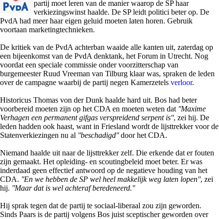
partij moet leren van de manier waarop de SP haar
verkiezingswinst haalde. De SP leidt politici beter op. De
PvdA had meer haar eigen geluid moeten laten horen. Gebruik
voortaan marketingtechnieken.
De kritiek van de PvdA achterban waaide alle kanten uit, zaterdag op
een bijeenkomst van de PvdA denktank, het Forum in Utrecht. Nog
voordat een speciale commissie onder voorzitterschap van
burgemeester Ruud Vreeman van Tilburg klaar was, spraken de leden
over de campagne waarbij de partij negen Kamerzetels
verloor
.
Historicus Thomas von der Dunk haalde hard uit. Bos had beter
voorbereid moeten zijn op het CDA en moeten weten dat
''Maxime
Verhagen een permanent gifgas verspreidend serpent is''
, zei hij. De
leden hadden ook haast, want in Friesland wordt de lijsttrekker voor de
Statenverkiezingen nu al
''beschadigd''
door het CDA.
Niemand haalde uit naar de lijsttrekker zelf. Die erkende dat er fouten
zijn gemaakt. Het opleiding- en scoutingbeleid moet beter. Er was
inderdaad geen effectief antwoord op de negatieve houding van het
CDA.
''En we hebben de SP wel heel makkelijk weg laten lopen''
, zei
hij.
''Maar dat is wel achteraf beredeneerd.''
Hij sprak tegen dat de partij te sociaal-liberaal zou zijn geworden.
Sinds Paars is de partij volgens Bos juist sceptischer geworden over