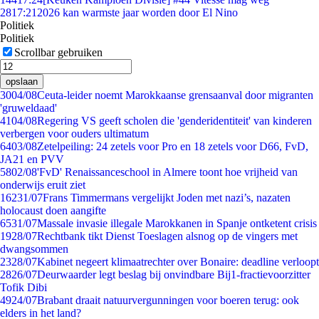
28
17:21
2026 kan warmste jaar worden door El Nino
Politiek
Politiek
Scrollbar gebruiken
opslaan
30
04/08
Ceuta-leider noemt Marokkaanse grensaanval door migranten
'gruweldaad'
41
04/08
Regering VS geeft scholen die 'genderidentiteit' van kinderen
verbergen voor ouders ultimatum
64
03/08
Zetelpeiling: 24 zetels voor Pro en 18 zetels voor D66, FvD,
JA21 en PVV
58
02/08
'FvD' Renaissanceschool in Almere toont hoe vrijheid van
onderwijs eruit ziet
162
31/07
Frans Timmermans vergelijkt Joden met nazi’s, nazaten
holocaust doen aangifte
65
31/07
Massale invasie illegale Marokkanen in Spanje ontketent crisis
19
28/07
Rechtbank tikt Dienst Toeslagen alsnog op de vingers met
dwangsommen
23
28/07
Kabinet negeert klimaatrechter over Bonaire: deadline verloopt
28
26/07
Deurwaarder legt beslag bij onvindbare Bij1-fractievoorzitter
Tofik Dibi
49
24/07
Brabant draait natuurvergunningen voor boeren terug: ook
elders in het land?