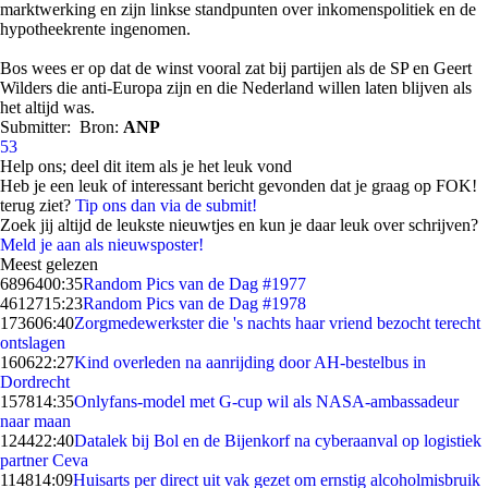
marktwerking en zijn linkse standpunten over inkomenspolitiek en de
hypotheekrente ingenomen.
Bos wees er op dat de winst vooral zat bij partijen als de SP en Geert
Wilders die anti-Europa zijn en die Nederland willen laten blijven als
het altijd was.
Submitter:
Bron:
ANP
53
Help ons; deel dit item als je het leuk vond
Heb je een leuk of interessant bericht gevonden dat je graag op FOK!
terug ziet?
Tip ons dan via de submit!
Zoek jij altijd de leukste nieuwtjes en kun je daar leuk over schrijven?
Meld je aan als nieuwsposter!
Meest gelezen
68964
00:35
Random Pics van de Dag #1977
46127
15:23
Random Pics van de Dag #1978
1736
06:40
Zorgmedewerkster die 's nachts haar vriend bezocht terecht
ontslagen
1606
22:27
Kind overleden na aanrijding door AH-bestelbus in
Dordrecht
1578
14:35
Onlyfans-model met G-cup wil als NASA-ambassadeur
naar maan
1244
22:40
Datalek bij Bol en de Bijenkorf na cyberaanval op logistiek
partner Ceva
1148
14:09
Huisarts per direct uit vak gezet om ernstig alcoholmisbruik