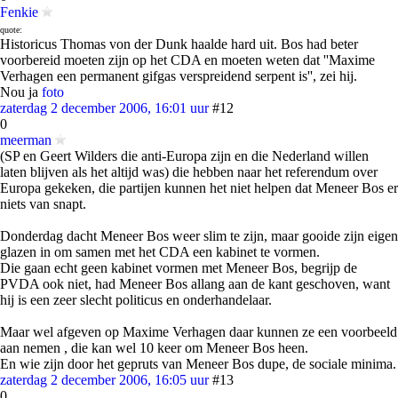
Fenkie
quote:
Historicus Thomas von der Dunk haalde hard uit. Bos had beter
voorbereid moeten zijn op het CDA en moeten weten dat ''Maxime
Verhagen een permanent gifgas verspreidend serpent is'', zei hij.
Nou ja
foto
zaterdag 2 december 2006, 16:01 uur
#12
0
meerman
(SP en Geert Wilders die anti-Europa zijn en die Nederland willen
laten blijven als het altijd was) die hebben naar het referendum over
Europa gekeken, die partijen kunnen het niet helpen dat Meneer Bos er
niets van snapt.
Donderdag dacht Meneer Bos weer slim te zijn, maar gooide zijn eigen
glazen in om samen met het CDA een kabinet te vormen.
Die gaan echt geen kabinet vormen met Meneer Bos, begrijp de
PVDA ook niet, had Meneer Bos allang aan de kant geschoven, want
hij is een zeer slecht politicus en onderhandelaar.
Maar wel afgeven op Maxime Verhagen daar kunnen ze een voorbeeld
aan nemen , die kan wel 10 keer om Meneer Bos heen.
En wie zijn door het gepruts van Meneer Bos dupe, de sociale minima.
zaterdag 2 december 2006, 16:05 uur
#13
0