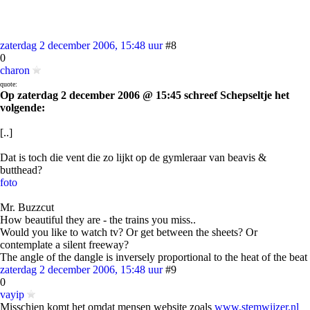
zaterdag 2 december 2006, 15:48 uur
#8
0
charon
quote:
Op zaterdag 2 december 2006 @ 15:45 schreef Schepseltje het
volgende:
[..]
Dat is toch die vent die zo lijkt op de gymleraar van beavis &
butthead?
foto
Mr. Buzzcut
How beautiful they are - the trains you miss..
Would you like to watch tv? Or get between the sheets? Or
contemplate a silent freeway?
The angle of the dangle is inversely proportional to the heat of the beat
zaterdag 2 december 2006, 15:48 uur
#9
0
vayip
Misschien komt het omdat mensen website zoals
www.stemwijzer.nl