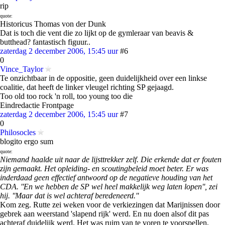
rip
quote:
Historicus Thomas von der Dunk
Dat is toch die vent die zo lijkt op de gymleraar van beavis &
butthead? fantastisch figuur..
zaterdag 2 december 2006, 15:45 uur
#6
0
Vince_Taylor
Te onzichtbaar in de oppositie, geen duidelijkheid over een linkse
coalitie, dat heeft de linker vleugel richting SP gejaagd.
Too old too rock 'n roll, too young too die
Eindredactie Frontpage
zaterdag 2 december 2006, 15:45 uur
#7
0
Philosocles
blogito ergo sum
quote:
Niemand haalde uit naar de lijsttrekker zelf. Die erkende dat er fouten
zijn gemaakt. Het opleiding- en scoutingbeleid moet beter. Er was
inderdaad geen effectief antwoord op de negatieve houding van het
CDA. ''En we hebben de SP wel heel makkelijk weg laten lopen'', zei
hij. ''Maar dat is wel achteraf beredeneerd.''
Kom zeg. Rutte zei weken voor de verkiezingen dat Marijnissen door
gebrek aan weerstand 'slapend rijk' werd. En nu doen alsof dit pas
achteraf duidelijk werd. Het was ruim van te voren te voorspellen,