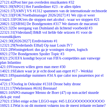
271
21:42
Post hier pas overleden muzikanten #32
99
21:39
[NPO1] Het Familiediner #23 - te allen tijden
216
21:37
[AMV] VS #1312 spammers van de internationale rechtsorde
74
21:33
[FOK!Voetbalmanager 2026/2027] #1 We zijn er weer
134
21:33
FOK!ers die stoppen met alcohol - waar we stoppen #21
208
21:32
[SBS6] De Bondgenoten #317 We dansen de macaroni
65
21:32
De neergang van Duitsland als lichtend voorbeeld #3
223
21:31
[Videoland] B&B vol liefde 6de seizoen #1 voor de
vooruitkijkers
24
21:30
[2026/2027] Eredivisietoto #1
123
21:29
[Nederlands Elftal] Op naar Louis IV?
33
21:28
Woningtekort: dus ga je woningen slopen, logisch
69
21:27
De Bondgenoten Spoiler Topic #3
83
21:25
UEFA kondigt boycot van FIFA-competities aan vanwege
plan Infantino
4
21:19
Vrouwen willen geen man meer #30
140
21:19
Zaken waar je je echt dood aan ergert #17 - Werklui
68
21:18
Spaanstalige nummers #34 A que calor nos pasaremos por el
verano?
47
21:17
Oorlog in Oekraïne #1318 Drone baby drone
111
21:17
[Wielrennen #616] Brennan!
88
21:16
NPO-manager Menno de Boer (47) op non-actief stuurde
dick-pic rond
270
21:15
Het enige echte LEGO-topic #45 LEGOOOOOOOOOOO
169
21:13
Wat is op dit moment volgens jou de meest irritante reclame?