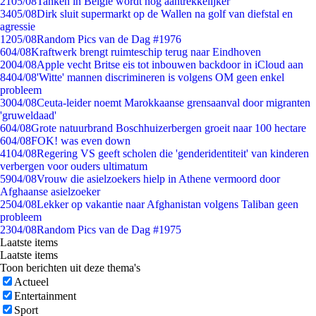
21
05/08
Tanken in België wordt nóg aantrekkelijker
34
05/08
Dirk sluit supermarkt op de Wallen na golf van diefstal en
agressie
12
05/08
Random Pics van de Dag #1976
6
04/08
Kraftwerk brengt ruimteschip terug naar Eindhoven
20
04/08
Apple vecht Britse eis tot inbouwen backdoor in iCloud aan
84
04/08
'Witte' mannen discrimineren is volgens OM geen enkel
probleem
30
04/08
Ceuta-leider noemt Marokkaanse grensaanval door migranten
'gruweldaad'
6
04/08
Grote natuurbrand Boschhuizerbergen groeit naar 100 hectare
6
04/08
FOK! was even down
41
04/08
Regering VS geeft scholen die 'genderidentiteit' van kinderen
verbergen voor ouders ultimatum
59
04/08
Vrouw die asielzoekers hielp in Athene vermoord door
Afghaanse asielzoeker
25
04/08
Lekker op vakantie naar Afghanistan volgens Taliban geen
probleem
23
04/08
Random Pics van de Dag #1975
Laatste items
Laatste items
Toon berichten uit deze thema's
Actueel
Entertainment
Sport