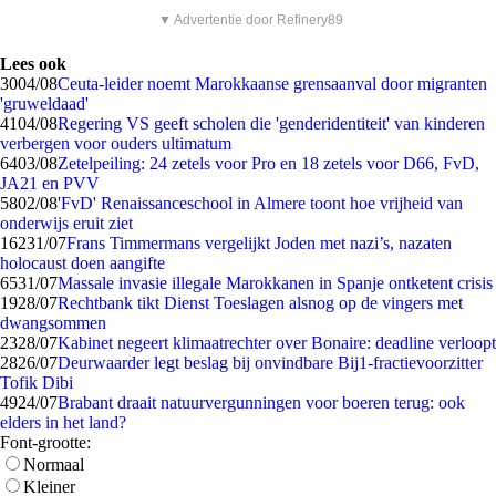
▼ Advertentie door Refinery89
Lees ook
30
04/08
Ceuta-leider noemt Marokkaanse grensaanval door migranten
'gruweldaad'
41
04/08
Regering VS geeft scholen die 'genderidentiteit' van kinderen
verbergen voor ouders ultimatum
64
03/08
Zetelpeiling: 24 zetels voor Pro en 18 zetels voor D66, FvD,
JA21 en PVV
58
02/08
'FvD' Renaissanceschool in Almere toont hoe vrijheid van
onderwijs eruit ziet
162
31/07
Frans Timmermans vergelijkt Joden met nazi’s, nazaten
holocaust doen aangifte
65
31/07
Massale invasie illegale Marokkanen in Spanje ontketent crisis
19
28/07
Rechtbank tikt Dienst Toeslagen alsnog op de vingers met
dwangsommen
23
28/07
Kabinet negeert klimaatrechter over Bonaire: deadline verloopt
28
26/07
Deurwaarder legt beslag bij onvindbare Bij1-fractievoorzitter
Tofik Dibi
49
24/07
Brabant draait natuurvergunningen voor boeren terug: ook
elders in het land?
Font-grootte:
Normaal
Kleiner