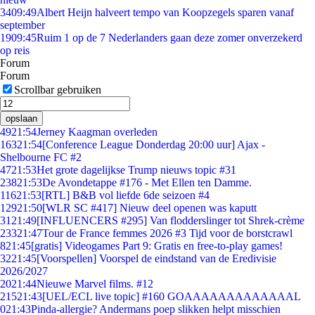
34
09:49
Albert Heijn halveert tempo van Koopzegels sparen vanaf
september
19
09:45
Ruim 1 op de 7 Nederlanders gaan deze zomer onverzekerd
op reis
Forum
Forum
Scrollbar gebruiken
opslaan
49
21:54
Jerney Kaagman overleden
163
21:54
[Conference League Donderdag 20:00 uur] Ajax -
Shelbourne FC #2
47
21:53
Het grote dagelijkse Trump nieuws topic #31
238
21:53
De Avondetappe #176 - Met Ellen ten Damme.
116
21:53
[RTL] B&B vol liefde 6de seizoen #4
129
21:50
[WLR SC #417] Nieuw deel openen was kaputt
31
21:49
[INFLUENCERS #295] Van flodderslinger tot Shrek-crème
233
21:47
Tour de France femmes 2026 #3 Tijd voor de borstcrawl
8
21:45
[gratis] Videogames Part 9: Gratis en free-to-play games!
32
21:45
[Voorspellen] Voorspel de eindstand van de Eredivisie
2026/2027
20
21:44
Nieuwe Marvel films. #12
215
21:43
[UEL/ECL live topic] #160 GOAAAAAAAAAAAAAL
0
21:43
Pinda-allergie? Andermans poep slikken helpt misschien