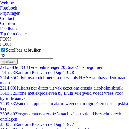
Weblog
Fotoboek
Prijsvragen
Contact
Colofon
Feedback
Tip de redactie
FOK!
FOK!
Scrollbar gebruiken
opslaan
2
21:30
De FOK!Voetbalmanager 2026/2027 is begonnen
19
15:23
Random Pics van de Dag #1978
55
14:35
Onlyfans-model met G-cup wil als NASA-ambassadeur naar
maan
22
14:09
Huisarts per direct uit vak gezet om ernstig alcoholmisbruik
16
10:32
Drone met explosieven bij Duits vliegveld voedt vrees voor
hybride aanval
55
09:33
Waterschappen slaan alarm wegens droogte: Gereedschapskist
leeg
23
06:40
Zorgmedewerkster die 's nachts haar vriend bezocht terecht
ontslagen
33
00:35
Random Pics van de Dag #1977