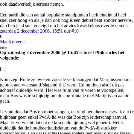
ook daadwerkelijk serieus nemen.
Een partij die een aantal populaire standpunten heeft eindigt al heel
snel zeer hoog en als je dan ook nog is een debiel bent zonder hersens,
dan ben je al snel geneigd om het advies kwakkeloos over te nemen.
zaterdag 2 december 2006, 15:51 uur
#10
0
MacKniver
quote:
Op zaterdag 2 december 2006 @ 15:45 schreef Philosocles het
volgende:
[..]
Kom zeg. Rutte zei weken voor de verkiezingen dat Marijnissen door
gebrek aan weerstand 'slapend rijk' werd. En nu doen alsof dit pas
achteraf duidelijk werd. Het was ruim van te voren te voorspellen,
maar Bos was te schijterig om de confrontatie met Marijnissen aan te
gaan.
Ik vind dus dat Bos op moet stappen, en vind het uitermate zwak dat er
blijkbaar geen enkel PvdA-lid was dat Bos zijn leiderschap aanviel.
Maar ik verwacht dat dat de komende tijd nog wel gebeurt. Het is
duidelijk dat de houdbaarheidsdatum van de PvdA-lijsttrekker
overschreden is en dat (slechte) toneelspelers niet meer door de kiezer