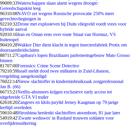
990
09:33
Waterschappen slaan alarm wegens droogte:
Gereedschapskist leeg
963
10:08
NAVO zet wegens Russische provocatie 250% meer
gevechtsvliegtuigen in
922
10:32
Drone met explosieven bij Duits vliegveld voedt vrees voor
hybride aanval
920
10:16
Iran en Oman eens over route Straat van Hormuz, VS
buitenspel
904
10:28
Wakker Dier dient klacht in tegen insectenfabriek Protix om
duurzaamheidsclaims
887
11:27
Capibara's lopen Braziliaans parlementsgebouw Mato Grosso
binnen
817
07:00
Forensics: Crime Scene Detective
792
10:59
Israël meldt dood twee militairen in Zuid-Libanon,
vergelding aangekondigd
760
22:14
Nieuw slachtoffer in kindermisbruikzaak zorgprofessional
Jan B. (66)
667
15:21
Netflix-abonnees krijgen exclusieve early access tot
uitgebreide GTA VI trailer
626
18:20
Zangeres en Idols-jurylid Jerney Kaagman op 79-jarige
leeftijd overleden
596
10:48
Hiroshima herdenkt slachtoffers atoombom, 81 jaar later
549
19:42
'Zwarte weduwes' in Rusland trouwen soldaten voor
overlijdensuitkering