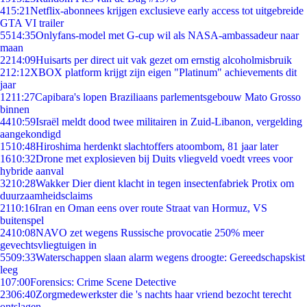
4
15:21
Netflix-abonnees krijgen exclusieve early access tot uitgebreide
GTA VI trailer
55
14:35
Onlyfans-model met G-cup wil als NASA-ambassadeur naar
maan
22
14:09
Huisarts per direct uit vak gezet om ernstig alcoholmisbruik
2
12:12
XBOX platform krijgt zijn eigen "Platinum" achievements dit
jaar
12
11:27
Capibara's lopen Braziliaans parlementsgebouw Mato Grosso
binnen
44
10:59
Israël meldt dood twee militairen in Zuid-Libanon, vergelding
aangekondigd
15
10:48
Hiroshima herdenkt slachtoffers atoombom, 81 jaar later
16
10:32
Drone met explosieven bij Duits vliegveld voedt vrees voor
hybride aanval
32
10:28
Wakker Dier dient klacht in tegen insectenfabriek Protix om
duurzaamheidsclaims
21
10:16
Iran en Oman eens over route Straat van Hormuz, VS
buitenspel
24
10:08
NAVO zet wegens Russische provocatie 250% meer
gevechtsvliegtuigen in
55
09:33
Waterschappen slaan alarm wegens droogte: Gereedschapskist
leeg
1
07:00
Forensics: Crime Scene Detective
23
06:40
Zorgmedewerkster die 's nachts haar vriend bezocht terecht
ontslagen