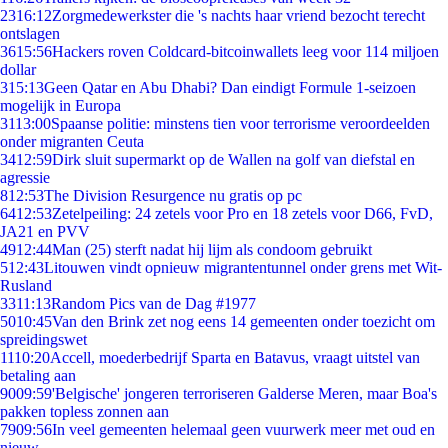
23
16:12
Zorgmedewerkster die 's nachts haar vriend bezocht terecht
ontslagen
36
15:56
Hackers roven Coldcard-bitcoinwallets leeg voor 114 miljoen
dollar
3
15:13
Geen Qatar en Abu Dhabi? Dan eindigt Formule 1-seizoen
mogelijk in Europa
31
13:00
Spaanse politie: minstens tien voor terrorisme veroordeelden
onder migranten Ceuta
34
12:59
Dirk sluit supermarkt op de Wallen na golf van diefstal en
agressie
8
12:53
The Division Resurgence nu gratis op pc
64
12:53
Zetelpeiling: 24 zetels voor Pro en 18 zetels voor D66, FvD,
JA21 en PVV
49
12:44
Man (25) sterft nadat hij lijm als condoom gebruikt
5
12:43
Litouwen vindt opnieuw migrantentunnel onder grens met Wit-
Rusland
33
11:13
Random Pics van de Dag #1977
50
10:45
Van den Brink zet nog eens 14 gemeenten onder toezicht om
spreidingswet
11
10:20
Accell, moederbedrijf Sparta en Batavus, vraagt uitstel van
betaling aan
90
09:59
'Belgische' jongeren terroriseren Galderse Meren, maar Boa's
pakken topless zonnen aan
79
09:56
In veel gemeenten helemaal geen vuurwerk meer met oud en
nieuw