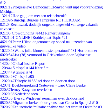
#12
98
21:12
Progressieve Democraat El-Sayed wint nipt voorverkiezing
Michigan
13
21:12
Hoe ga jij om met een relatiebreuk?
1
21:09
Nataschja Burgers Temprano ROTTERDAM
8
21:04
Rechtszaak dodelijk ongeluk uitgesteld vanwege vakantie
advocaat
9
21:03
[Crowdfunding] #443 Rentestijgingen?
178
21:01
[ONLINE] Roddelpraat Topic #21
46
21:01
Perez Hilton opgenomen op spoed na uitzenden van
gruwelijke video
162
20:58
Wat is jullie binnenhuistemperatuur? #81 Horrorzomer
60
20:54
Lisa (38) vermoord in Griekenland door Afghaanse
asielzoeker
14
20:49
Global Justice Report
1
20:44
+5 telspel #144 Keer 5 =
1
20:44
+9 telspel #74
99
20:42
+7 telspel #95
120
20:42
Teltopic #1558 tel door en door en door....
4
20:41
[Boekbespreking] Yesteryear - Caro Claire Burke
2
20:37
Jerney Kaagman overleden
120
20:36
Nederland toen
42
20:35
[Eva vd Wijdeven] geruchten over dakloosheid
68
20:32
Migranten breken door grens naar Ceuta in Spanje,l #10
70
20:29
Een tactische/militaire analyse van het front in Oekraïne #31