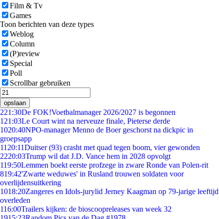
Film & Tv
Games
Toon berichten van deze types
Weblog
Column
(P)review
Special
Poll
Scrollbar gebruiken
opslaan
2
21:30
De FOK!Voetbalmanager 2026/2027 is begonnen
1
21:03
Le Court wint na nerveuze finale, Pieterse derde
10
20:40
NPO-manager Menno de Boer geschorst na dickpic in
groepsapp
11
20:11
Duitser (93) crasht met quad tegen boom, vier gewonden
22
20:03
Trump wil dat J.D. Vance hem in 2028 opvolgt
1
19:50
Lemmen boekt eerste profzege in zware Ronde van Polen-rit
8
19:42
'Zwarte weduwes' in Rusland trouwen soldaten voor
overlijdensuitkering
10
18:20
Zangeres en Idols-jurylid Jerney Kaagman op 79-jarige leeftijd
overleden
1
16:00
Trailers kijken: de bioscoopreleases van week 32
19
15:23
Random Pics van de Dag #1978