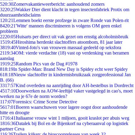
5
20:30
Zomervakantieweerbericht: aanhoudend zomers
32
20:25
Wakker Dier dient klacht in tegen insectenfabriek Protix om
duurzaamheidsclaims
1
20:21
Lemmen boekt eerste profzege in zware Ronde van Polen-rit
84
20:21
'Witte' mannen discrimineren is volgens OM geen enkel
probleem
22
20:05
Huisarts per direct uit vak gezet om ernstig alcoholmisbruik
15
19:45
Hiroshima herdenkt slachtoffers atoombom, 81 jaar later
38
19:40
Vinted-foto's van vrouwen massaal gedeeld op seksfora
21
19:34
OM: vierde verdachte (18) vast op verdenking van beramen
aanslag
19
19:25
Random Pics van de Dag #1978
8
18:19
In Spider-Man: Brand New Day is Spidey echt weer Spidey
6
18:18
Nieuw slachtoffer in kindermisbruikzaak zorgprofessional Jan
B. (66)
33
17:57
Kind overleden na aanrijding door AH-bestelbus in Dordrecht
45
17:10
Doorwerken na AOW-leeftijd vaker vastgelegd in cao's, moet
werken na je 67e de norm worden?
1
17:07
Forensics: Crime Scene Detective
56
17:01
Boeren waarschuwen voor lagere oogst door aanhoudende
hitte en droogte
17
16:41
Italiaanse vrouw wint 1 miljoen, gooit kraslot per abuis weg
18
16:36
Datalek bij Bol en de Bijenkorf na cyberaanval op logistiek
partner Ceva
1
16:26
Trailers kijken: de bioscoopreleases van week 32