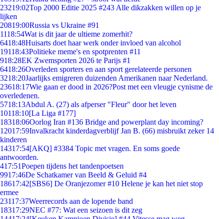
232
19:02
Top 2000 Editie 2025 #243 Alle dikzakken willen op je
lijken
208
19:00
Russia vs Ukraine #91
11
18:54
Wat is dit jaar de ultieme zomerhit?
64
18:48
Huisarts doet haar werk onder invloed van alcohol
191
18:43
Politieke meme's en spotprenten #11
9
18:28
EK Zwemsporten 2026 te Parijs #1
64
18:26
Overleden sporters en aan sport gerelateerde personen
32
18:20
Jaarlijks emigreren duizenden Amerikanen naar Nederland.
236
18:17
Wie gaan er dood in 2026?Post met een vleugje cynisme de
overledenen.
57
18:13
Abdul A. (27) als afperser "Fleur" door het leven
101
18:10
[La Liga #177]
183
18:06
Oorlog Iran #136 Bridge and powerplant day incoming?
120
17:59
Invalkracht kinderdagverblijf Jan B. (66) misbruikt zeker 14
kinderen
143
17:54
[AKQ] #3384 Topic met vragen. En soms goede
antwoorden.
4
17:51
Poepen tijdens het tandenpoetsen
99
17:46
De Schatkamer van Beeld & Geluid #4
186
17:42
[SBS6] De Oranjezomer #10 Helene je kan het niet stop
ermee
231
17:37
Weerrecords aan de lopende band
183
17:29
NEC #77: Wat een seizoen is dit zeg
144
17:24
[Keuken Kampioen Divisie] #44 Vitesse mag weg