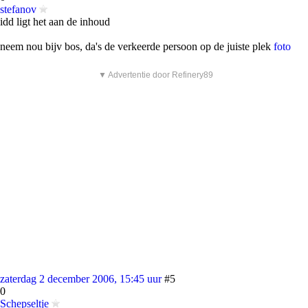
stefanov
idd ligt het aan de inhoud
neem nou bijv bos, da's de verkeerde persoon op de juiste plek
foto
▼ Advertentie door Refinery89
zaterdag 2 december 2006, 15:45 uur
#5
0
Schepseltje