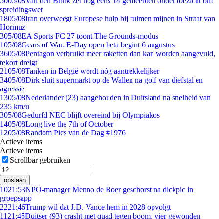
50
05/08
Van den Brink zet nog eens 14 gemeenten onder toezicht om
spreidingswet
18
05/08
Iran overweegt Europese hulp bij ruimen mijnen in Straat van
Hormuz
3
05/08
EA Sports FC 27 toont The Grounds-modus
1
05/08
Gears of War: E-Day open beta begint 6 augustus
36
05/08
Pentagon verbruikt meer raketten dan kan worden aangevuld,
tekort dreigt
21
05/08
Tanken in België wordt nóg aantrekkelijker
34
05/08
Dirk sluit supermarkt op de Wallen na golf van diefstal en
agressie
13
05/08
Nederlander (23) aangehouden in Duitsland na snelheid van
235 km/u
3
05/08
Gedurfd NEC blijft overeind bij Olympiakos
14
05/08
Long live the 7th of October
12
05/08
Random Pics van de Dag #1976
Actieve items
Actieve items
Scrollbar gebruiken
opslaan
10
21:53
NPO-manager Menno de Boer geschorst na dickpic in
groepsapp
22
21:46
Trump wil dat J.D. Vance hem in 2028 opvolgt
11
21:45
Duitser (93) crasht met quad tegen boom, vier gewonden