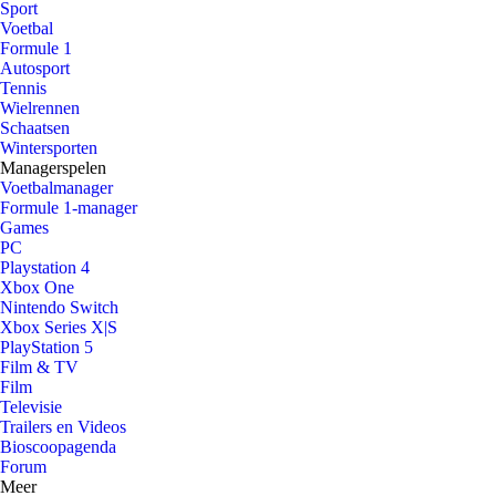
Sport
Voetbal
Formule 1
Autosport
Tennis
Wielrennen
Schaatsen
Wintersporten
Managerspelen
Voetbalmanager
Formule 1-manager
Games
PC
Playstation 4
Xbox One
Nintendo Switch
Xbox Series X|S
PlayStation 5
Film & TV
Film
Televisie
Trailers en Videos
Bioscoopagenda
Forum
Meer